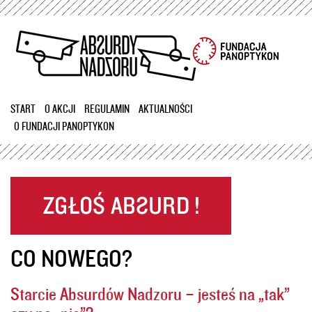
Przejdź
do
treści
START
O AKCJI
REGULAMIN
AKTUALNOŚCI
O FUNDACJI PANOPTYKON
CO NOWEGO?
Starcie Absurdów Nadzoru – jesteś na „tak”