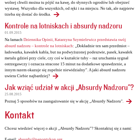
wolnej chwili można tu pójść na kawę, do słynnych ogrodów lub obejrzeć
wystawę. Wszystko dla wszystkich, od ręki i na miejscu. No tak, ale najpierw
trzeba się dostać do środka.
Kontrole na lotniskach i absurdy nadzoru
01.09.2015
Na łamach
Dziennika Opinii, Katarzyna Szymielewicz przedstawia swój
absurd nadzoru – kontrole na lotniskach
: „Dokładnie ten sam przedmiot –
ładowarka, kawałek kabla, but na podwyższonej podeszwie, pasek, kawałek
metalu gdzieś przy ciele, czy coś w kształcie tuby – raz uruchamia sygnał
ostrzegawczy i oznacza stracone 15 minut na dodatkowe sprawdzenie, a
innym razem okazuje się zupełnie niewidzialny”. A jaki absurd nadzoru
uwiera Ciebie najbardziej?
Jak wziąć udział w akcji „Absurdy Nadzoru"?
25.08.2015
Poznaj 5 sposobów na zaangażowanie się w akcję „Absurdy Nadzoru".
Kontakt
Chcesz wiedzieć więcej o akcji „Absurdy Nadzoru”? Skontaktuj się z nami:
E-mail:
absurdy@panoptykon.org