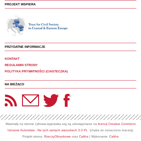
PROJEKT WSPIERA
PRZYDATNE INFORMACJE
KONTAKT
REGULAMIN STRONY
POLITYKA PRYWATNOŚCI (CIASTECZKA)
NA BIEŻĄCO
etter Panoptyka
Twitter
Facebook
<
Materiały na stronie cyfrowa-wyprawka.org są udostępniane na
licencji Creative Commons
Uznanie Autorstwa - Na tych samych warunkach 3.0 PL
(chyba że oznaczono inaczej).
Projekt strony:
RzeczyObrazkowe
oraz
Caltha
| Wykonanie:
Caltha