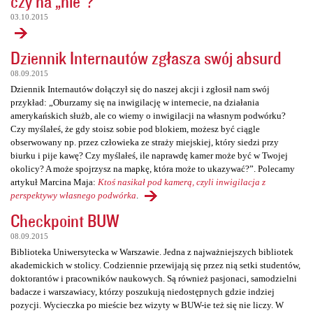
czy na „nie”?
03.10.2015
Dziennik Internautów zgłasza swój absurd
08.09.2015
Dziennik Internautów dołączył się do naszej akcji i zgłosił nam swój
przykład: „Oburzamy się na inwigilację w internecie, na działania
amerykańskich służb, ale co wiemy o inwigilacji na własnym podwórku?
Czy myślałeś, że gdy stoisz sobie pod blokiem, możesz być ciągle
obserwowany np. przez człowieka ze straży miejskiej, który siedzi przy
biurku i pije kawę? Czy myślałeś, ile naprawdę kamer może być w Twojej
okolicy? A może spojrzysz na mapkę, która może to ukazywać?”. Polecamy
artykuł Marcina Maja:
Ktoś nasikał pod kamerą, czyli inwigilacja z
perspektywy własnego podwórka
.
Checkpoint BUW
08.09.2015
Biblioteka Uniwersytecka w Warszawie. Jedna z najważniejszych bibliotek
akademickich w stolicy. Codziennie przewijają się przez nią setki studentów,
doktorantów i pracowników naukowych. Są również pasjonaci, samodzielni
badacze i warszawiacy, którzy poszukują niedostępnych gdzie indziej
pozycji. Wycieczka po mieście bez wizyty w BUW-ie też się nie liczy. W