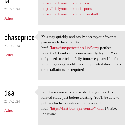
ia
m
https://bit.ly/outlookindiatoto
e
https://bit.ly/outlookindiasports
22.07.2024
n
https://bit.ly/outlookindiapowerball
Adres
t
a
chaseprice
You may quickly and easily access your favorite
r
You may quickly and easily
games with the aid of <a
z
23.07.2024
href="
https://myperfecthotel.io/">my
perfect
hotel</a>, thanks to its user-friendly layout. You
e
Adres
only need to click to fully immerse yourself in the
vibrant gaming world—no complicated downloads
or installations are required.
dsa
For this reason it is advisable that you need to
For this reason it is
related study just before creating. You'll be able to
23.07.2024
publish far better submit in this way. <a
href="
https://inat-box-apk.com.tr/">Inat
TV Box
Adres
Indir</a>