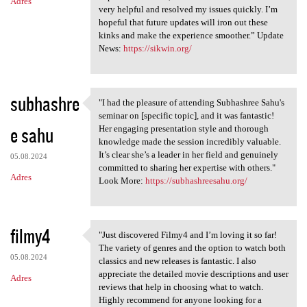
Adres
very helpful and resolved my issues quickly. I’m
hopeful that future updates will iron out these
kinks and make the experience smoother.” Update
News:
https://sikwin.org/
subhashre
"I had the pleasure of attending Subhashree Sahu's
"I had the pleasure of
seminar on [specific topic], and it was fantastic!
e sahu
Her engaging presentation style and thorough
knowledge made the session incredibly valuable.
It’s clear she’s a leader in her field and genuinely
05.08.2024
committed to sharing her expertise with others."
Adres
Look More:
https://subhashreesahu.org/
filmy4
"Just discovered Filmy4 and I’m loving it so far!
"Just discovered Filmy4 and I
The variety of genres and the option to watch both
05.08.2024
classics and new releases is fantastic. I also
appreciate the detailed movie descriptions and user
Adres
reviews that help in choosing what to watch.
Highly recommend for anyone looking for a