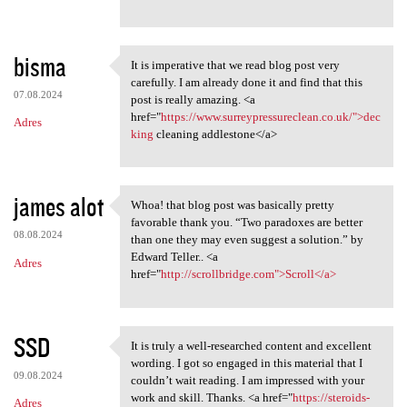
bisma
It is imperative that we read blog post very
It is imperative that we read
carefully. I am already done it and find that this
07.08.2024
post is really amazing. <a
href="
https://www.surreypressureclean.co.uk/">dec
Adres
king
cleaning addlestone</a>
james alot
Whoa! that blog post was basically pretty
Whoa! that blog post was
favorable thank you. “Two paradoxes are better
08.08.2024
than one they may even suggest a solution.” by
Edward Teller.. <a
Adres
href="
http://scrollbridge.com">Scroll</a>
SSD
It is truly a well-researched content and excellent
It is truly a well-researched
wording. I got so engaged in this material that I
09.08.2024
couldn’t wait reading. I am impressed with your
work and skill. Thanks. <a href="
https://steroids-
Adres