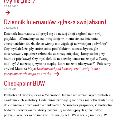
czy na „nie”?
03.10.2015
Dziennik Internautów zgłasza swój absurd
08.09.2015
Dziennik Internautów dołączył się do naszej akcji i zgłosił nam swój
przykład: „Oburzamy się na inwigilację w internecie, na działania
amerykańskich służb, ale co wiemy o inwigilacji na własnym podwórku?
Czy myślałeś, że gdy stoisz sobie pod blokiem, możesz być ciągle
obserwowany np. przez człowieka ze straży miejskiej, który siedzi przy
biurku i pije kawę? Czy myślałeś, ile naprawdę kamer może być w Twojej
okolicy? A może spojrzysz na mapkę, która może to ukazywać?”. Polecamy
artykuł Marcina Maja:
Ktoś nasikał pod kamerą, czyli inwigilacja z
perspektywy własnego podwórka
.
Checkpoint BUW
08.09.2015
Biblioteka Uniwersytecka w Warszawie. Jedna z najważniejszych bibliotek
akademickich w stolicy. Codziennie przewijają się przez nią setki studentów,
doktorantów i pracowników naukowych. Są również pasjonaci, samodzielni
badacze i warszawiacy, którzy poszukują niedostępnych gdzie indziej
pozycji. Wycieczka po mieście bez wizyty w BUW-ie też się nie liczy. W