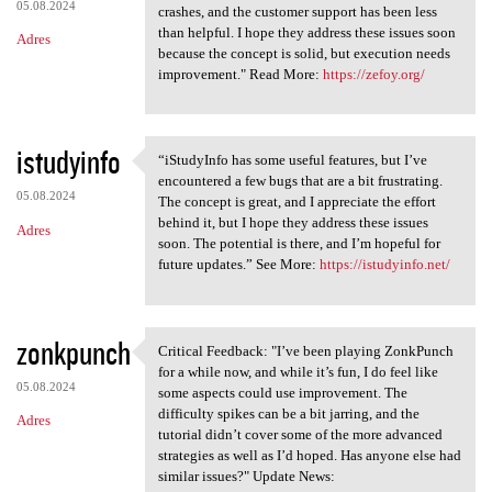
05.08.2024
crashes, and the customer support has been less
than helpful. I hope they address these issues soon
Adres
because the concept is solid, but execution needs
improvement." Read More:
https://zefoy.org/
istudyinfo
“iStudyInfo has some useful features, but I’ve
“iStudyInfo has some useful
encountered a few bugs that are a bit frustrating.
05.08.2024
The concept is great, and I appreciate the effort
behind it, but I hope they address these issues
Adres
soon. The potential is there, and I’m hopeful for
future updates.” See More:
https://istudyinfo.net/
zonkpunch
Critical Feedback: "I’ve been playing ZonkPunch
Critical Feedback: "I’ve been
for a while now, and while it’s fun, I do feel like
05.08.2024
some aspects could use improvement. The
difficulty spikes can be a bit jarring, and the
Adres
tutorial didn’t cover some of the more advanced
strategies as well as I’d hoped. Has anyone else had
similar issues?" Update News: