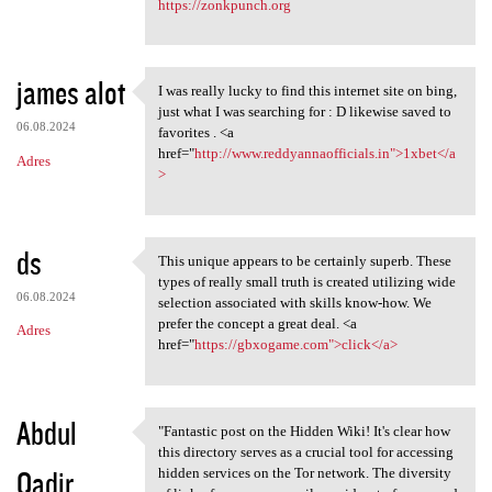
https://zonkpunch.org
james alot
I was really lucky to find this internet site on bing,
I was really lucky to
just what I was searching for : D likewise saved to
06.08.2024
favorites . <a
href="
http://www.reddyannaofficials.in">1xbet</a
Adres
>
ds
This unique appears to be certainly superb. These
This unique appears to be
types of really small truth is created utilizing wide
06.08.2024
selection associated with skills know-how. We
prefer the concept a great deal. <a
Adres
href="
https://gbxogame.com">click</a>
Abdul
"Fantastic post on the Hidden Wiki! It's clear how
"Fantastic post on the Hidden
this directory serves as a crucial tool for accessing
Qadir
hidden services on the Tor network. The diversity