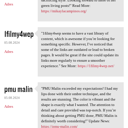
sacrificing style. Looking forward to more of her
Adres
green living posts!" Read More:
https://mikaylacampinos.org/
1filmy4wep
"1filmy4wep seems to have a vast library of
"1filmy4wep seems to have a
content, which is awesome if you’re looking for
05.08.2024
something specific. However, I’ve noticed that
some of the links are outdated or lead to broken
Adres
pages. It would be great if the site could update its
links more regularly to ensure a smoother
experience." See More:
https://1filmy4wep.net/
pmu malin
"PMU Malin exceeded my expectations! I had my
"PMU Malin exceeded my
lips done with their ombre technique, and the
05.08.2024
results are stunning. The color is vibrant and the
shape is exactly what I wanted. The attention to
Adres
detail and care provided was top-notch. If you’re
thinking about getting PMU done, PMU Malin is
definitely worth considering!" Update News:
https://pmu-malin.com/