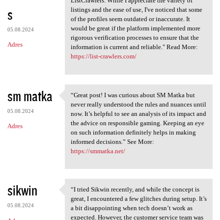
ListCrawlers. While I appreciate the variety of
s
listings and the ease of use, I've noticed that some
of the profiles seem outdated or inaccurate. It
would be great if the platform implemented more
05.08.2024
rigorous verification processes to ensure that the
Adres
information is current and reliable." Read More:
https://list-crawlers.com/
sm matka
“Great post! I was curious about SM Matka but
“Great post! I was curious
never really understood the rules and nuances until
05.08.2024
now. It’s helpful to see an analysis of its impact and
the advice on responsible gaming. Keeping an eye
Adres
on such information definitely helps in making
informed decisions.” See More:
https://smmatka.net/
sikwin
“I tried Sikwin recently, and while the concept is
“I tried Sikwin recently, and
great, I encountered a few glitches during setup. It’s
05.08.2024
a bit disappointing when tech doesn’t work as
expected. However, the customer service team was