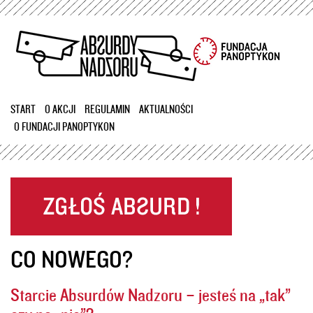
Przejdź
do
treści
START
O AKCJI
REGULAMIN
AKTUALNOŚCI
O FUNDACJI PANOPTYKON
CO NOWEGO?
Starcie Absurdów Nadzoru – jesteś na „tak”