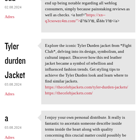
Instantly this web site will
end up being notable regarding all weblog
02.08.2024
consumers, simply because painstaking reviews as
well as checks. <a href="
https://xn--
Adres
q3csowzc4m.com/">
อ่านวาย, มังงะวาย</a>
Tyler
Explore the iconic Tyler Durden jacket from *Fight
Explore the iconic Tyler
Club*, delving into its design, symbolism, and
durden
cultural impact. Discover how this red leather
jacket became a symbol of rebellion and
influenced fashion trends. Get styling tips to
Jacket
achieve the Tyler Durden look and learn where to
find similar jackets.
03.08.2024
https://thecelebjackets.com/tyler-durden-jackets/
https://thecelebjackets.com/
Adres
a
I enjoy your own personal distribute. It really is
I enjoy your own personal
fantastic to ascertain someone describe inside
03.08.2024
terms inside the heart along with quality
concerning this crucial matter could possibly be
Adres