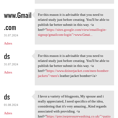
www.Gmail
For this reason it is advisable that you need to
For this reason it is
related study just before creating. You'll be able to
.com
publish far better submit in this way. <a
href="
https://sites.google.com/view/emaillogin-
signup/gmailcom-login">www.Gmai...
31.07.2024
Adres
ds
For this reason it is advisable that you need to
For this reason it is
related study just before creating. You'll be able to
31.07.2024
publish far better submit in this way. <a
href="
https://www.dzinerjacket.com/men-bomber-
Adres
jackets">men's
leather jacket bomber</a>
ds
I favor a variety of blogposts, My spouse and i
I favor a variety of
really appreciated, I need specifics of the idea,
01.08.2024
considering that it's very amazing., Kind regards
associated with providing. <a
Adres
href="
https://precisepressurewashing.co.uk/">patio