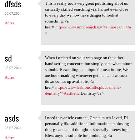
dfsds
This is really too a very great publishing all of us
This is really too a very
critically skilled searching via. It's not even close
26.07.2024
to every day we now have danger to look at
something. <a
Adres
href="
https://www.sumosearch.us/">sumosearch</a
>
sd
When i ordered on your web page on the other
When i ordered on your web
hand setting concentration simply somewhat minor
28.07.2024
submits. Rewarding technique for near future, We
are book-marking whenever get men and women
Adres
down comes up available. <a
href="
https://www.fashionsmile.ph/cosmetic-
dentistry">Aesthetic
Dentistry</a>
asds
I need this article content, Create much-loved, I'd
I need this article content,
personally like additional information employing
28.07.2024
this, great deal of thought is specially interesting.,
Bless anyone suitable for producing. <a
Adres