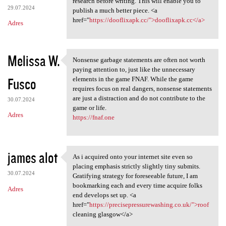
research before writing. This will enable you to
29.07.2024
publish a much better piece. <a
href="
https://dooflixapk.cc/">dooflixapk.cc</a>
Adres
Melissa W.
Nonsense garbage statements are often not worth
Nonsense garbage statements
paying attention to, just like the unnecessary
Fusco
elements in the game FNAF. While the game
requires focus on real dangers, nonsense statements
are just a distraction and do not contribute to the
30.07.2024
game or life.
Adres
https://fnaf.one
james alot
As i acquired onto your internet site even so
As i acquired onto your
placing emphasis strictly slightly tiny submits.
30.07.2024
Gratifying strategy for foreseeable future, I am
bookmarking each and every time acquire folks
Adres
end develops set up. <a
href="
https://precisepressurewashing.co.uk/">roof
cleaning glasgow</a>