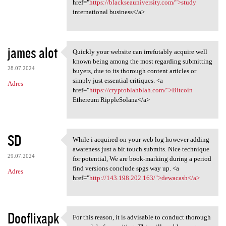
href="
https://blackseauniversity.com/">study
international business</a>
james alot
Quickly your website can irrefutably acquire well
Quickly your website can
known being among the most regarding submitting
28.07.2024
buyers, due to its thorough content articles or
simply just essential critiques. <a
Adres
href="
https://cryptoblahblah.com/">Bitcoin
Ethereum RippleSolana</a>
SD
While i acquired on your web log however adding
While i acquired on your web
awareness just a bit touch submits. Nice technique
29.07.2024
for potential, We are book-marking during a period
find versions conclude spgs way up. <a
Adres
href="
http://143.198.202.163/">dewacash</a>
Dooflixapk
For this reason, it is advisable to conduct thorough
For this reason, it is