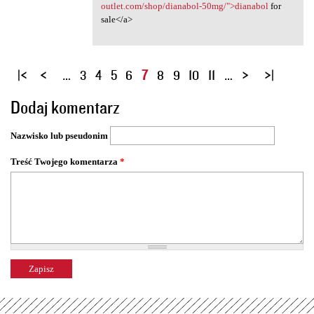
outlet.com/shop/dianabol-50mg/">dianabol
for
sale</a>
S
…
3
4
5
6
7
8
9
10
11
…
t
Dodaj komentarz
r
o
Nazwisko lub pseudonim
n
y
Treść Twojego komentarza
*