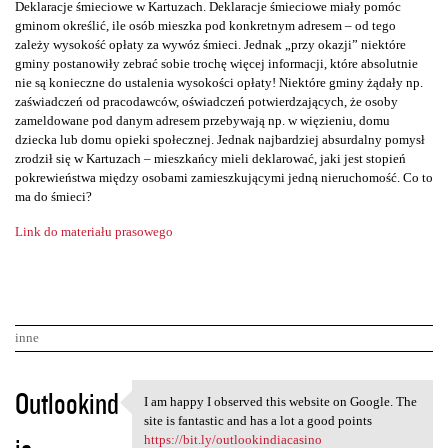
Deklaracje śmieciowe w Kartuzach. Deklaracje śmieciowe miały pomóc
gminom określić, ile osób mieszka pod konkretnym adresem – od tego
zależy wysokość opłaty za wywóz śmieci. Jednak „przy okazji” niektóre
gminy postanowiły zebrać sobie trochę więcej informacji, które absolutnie
nie są konieczne do ustalenia wysokości opłaty! Niektóre gminy żądały np.
zaświadczeń od pracodawców, oświadczeń potwierdzających, że osoby
zameldowane pod danym adresem przebywają np. w więzieniu, domu
dziecka lub domu opieki społecznej. Jednak najbardziej absurdalny pomysł
zrodził się w Kartuzach – mieszkańcy mieli deklarować, jaki jest stopień
pokrewieństwa między osobami zamieszkującymi jedną nieruchomość. Co to
ma do śmieci?
Link do materiału prasowego
inne
K
Outlookind
I am happy I observed this website on Google. The
I am happy I observed this
o
site is fantastic and has a lot a good points
https://bit.ly/outlookindiacasino