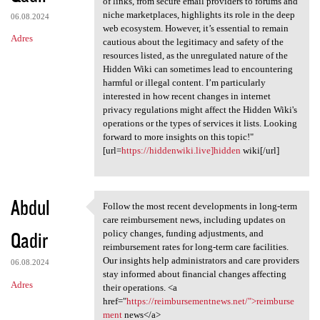
of links, from secure email providers to forums and
niche marketplaces, highlights its role in the deep
06.08.2024
web ecosystem. However, it’s essential to remain
Adres
cautious about the legitimacy and safety of the
resources listed, as the unregulated nature of the
Hidden Wiki can sometimes lead to encountering
harmful or illegal content. I’m particularly
interested in how recent changes in internet
privacy regulations might affect the Hidden Wiki's
operations or the types of services it lists. Looking
forward to more insights on this topic!"
[url=
https://hiddenwiki.live]hidden
wiki[/url]
Abdul
Follow the most recent developments in long-term
Follow the most recent
care reimbursement news, including updates on
Qadir
policy changes, funding adjustments, and
reimbursement rates for long-term care facilities.
Our insights help administrators and care providers
06.08.2024
stay informed about financial changes affecting
Adres
their operations. <a
href="
https://reimbursementnews.net/">reimburse
ment
news</a>