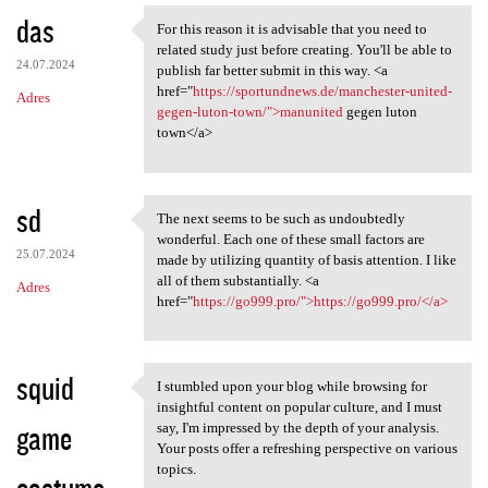
das
For this reason it is advisable that you need to
For this reason it is
related study just before creating. You'll be able to
24.07.2024
publish far better submit in this way. <a
href="
https://sportundnews.de/manchester-united-
Adres
gegen-luton-town/">manunited
gegen luton
town</a>
sd
The next seems to be such as undoubtedly
The next seems to be such as
wonderful. Each one of these small factors are
25.07.2024
made by utilizing quantity of basis attention. I like
all of them substantially. <a
Adres
href="
https://go999.pro/">https://go999.pro/</a>
squid
I stumbled upon your blog while browsing for
I stumbled upon your blog
insightful content on popular culture, and I must
game
say, I'm impressed by the depth of your analysis.
Your posts offer a refreshing perspective on various
topics.