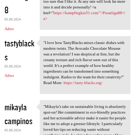
That appears to be excellent
too sure that I like it. At any rate will look far more
8
into it and decide personally! <a
href="
https://kamp0ngkur51.com/">Pusatliga88</
a>
05.08.2024
Adres
tastyblack
"I love how TastyBlacks mixes classic dishes with
"I love how TastyBlacks mixes
modern twists. The Avocado Chocolate Mousse
s
was a revelation! I was skeptical at first, but the
creamy texture and rich flavor were out of this
world. It’s a perfect example of how healthy
05.08.2024
ingredients can be transformed into something
Adres
indulgent. Kudos to the team for their creativity!"
Read More:
https://tasty-blacks.org/
mikayla
"Mikayla’s take on sustainable living is absolutely
"Mikayla’s take on
spot-on! Her commitment to eco-friendly practices
campinos
and her actionable advice make it easier for people
like me to adopt a greener lifestyle. I particularly
loved her tips on reducing waste without
05.08.2024