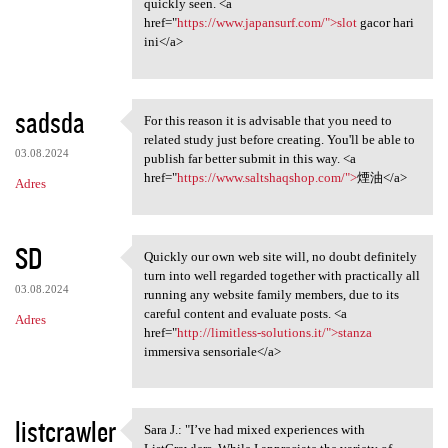
quickly seen. <a
href="
https://www.japansurf.com/">slot
gacor hari
ini</a>
sadsda
For this reason it is advisable that you need to
For this reason it is
related study just before creating. You'll be able to
03.08.2024
publish far better submit in this way. <a
href="
https://www.saltshaqshop.com/">
煙油</a>
Adres
SD
Quickly our own web site will, no doubt definitely
Quickly our own web site will
turn into well regarded together with practically all
03.08.2024
running any website family members, due to its
careful content and evaluate posts. <a
Adres
href="
http://limitless-solutions.it/">stanza
immersiva sensoriale</a>
listcrawler
Sara J.: "I’ve had mixed experiences with
Sara J.: "I’ve had mixed