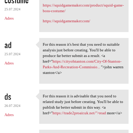
costume
https://squidgamemaker.com/product/squid-game-
25.07.2024
boss-costume/
Adres
https://squidgamemaker.com/
ad
For this reason it's best that you need to suitable
For this reason it's best
analysis just before creating. You'll be able to
25.07.2024
produce far better submit as a result. <a
href="
https://cityofstanton.com/City-Of-Stanton-
Adres
Parks-And-Recreation-Commissio...
">john warren
stanton</a>
ds
For this reason it is advisable that you need to
For this reason it is
related study just before creating. You'll be able to
26.07.2024
publish far better submit in this way. <a
href="
https://trade2proair.uk.net/">read
more</a>
Adres