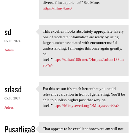
diverse film experience!" See More:
https://filmy4.net/
sd
This excellent looks absolutely appropriate. Every
This excellent looks
one of moderate information are ready by using
05.08.2024
large number associated with encounter useful
understanding. I am eager this once again greatly.
Adres
<a
href="
https://sultan188t.net/">https://sultan188t.n
et</a>
sdasd
For this reason it's much better that you could
For this reason it's much
relevant evaluation in front of generating. You'll be
05.08.2024
able to publish higher post that way. <a
href="
https://Mistyseveri.org">Mistyseveri</a>
Adres
Pusatliga8
That appears to be excellent however i am still not