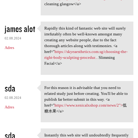
cleaning glasgow</a>
james alot
Rapidly this kind of fantastic web site will surely
Rapidly this kind of
irrefutably often be well-known amongst many
02.08.2024
creating any website people, due to the fact
thorough articles along with testimonies. <a
Adres
href="
https://skyeaesthetics.com.sg/choosing-the-
right-body-sculpting-procedur...
Slimming
Facial</a>
sda
For this reason it is advisable that you need to
For this reason it is
related study just before creating. You'll be able to
02.08.2024
publish far better submit in this way. <a
href="
https://www.xenicalxshop.com/news/2">
低
Adres
糖水果</a>
sda
Instantly this web site will undoubtedly frequently