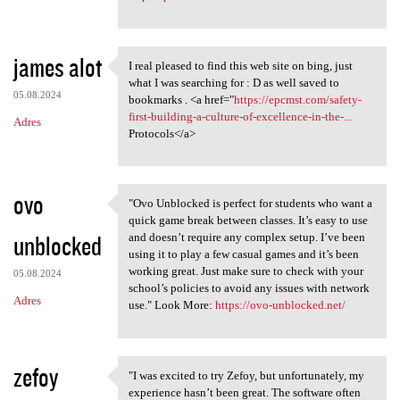
james alot
I real pleased to find this web site on bing, just
I real pleased to find
what I was searching for : D as well saved to
05.08.2024
bookmarks . <a href="
https://epcmst.com/safety-
first-building-a-culture-of-excellence-in-the-...
Adres
Protocols</a>
ovo
"Ovo Unblocked is perfect for students who want a
"Ovo Unblocked is perfect for
quick game break between classes. It’s easy to use
unblocked
and doesn’t require any complex setup. I’ve been
using it to play a few casual games and it’s been
working great. Just make sure to check with your
05.08.2024
school’s policies to avoid any issues with network
Adres
use." Look More:
https://ovo-unblocked.net/
zefoy
"I was excited to try Zefoy, but unfortunately, my
"I was excited to try Zefoy,
experience hasn’t been great. The software often