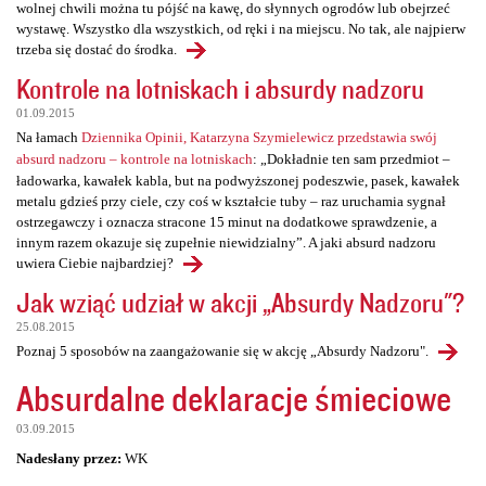
wolnej chwili można tu pójść na kawę, do słynnych ogrodów lub obejrzeć
wystawę. Wszystko dla wszystkich, od ręki i na miejscu. No tak, ale najpierw
trzeba się dostać do środka.
Kontrole na lotniskach i absurdy nadzoru
01.09.2015
Na łamach
Dziennika Opinii, Katarzyna Szymielewicz przedstawia swój
absurd nadzoru – kontrole na lotniskach
: „Dokładnie ten sam przedmiot –
ładowarka, kawałek kabla, but na podwyższonej podeszwie, pasek, kawałek
metalu gdzieś przy ciele, czy coś w kształcie tuby – raz uruchamia sygnał
ostrzegawczy i oznacza stracone 15 minut na dodatkowe sprawdzenie, a
innym razem okazuje się zupełnie niewidzialny”. A jaki absurd nadzoru
uwiera Ciebie najbardziej?
Jak wziąć udział w akcji „Absurdy Nadzoru"?
25.08.2015
Poznaj 5 sposobów na zaangażowanie się w akcję „Absurdy Nadzoru".
Absurdalne deklaracje śmieciowe
03.09.2015
Nadesłany przez:
WK