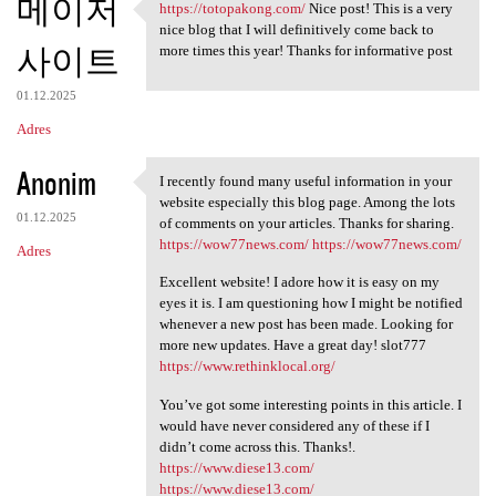
메이저
https://totopakong.com/
Nice post! This is a very
https://totopakong.com/ Nice
nice blog that I will definitively come back to
사이트
more times this year! Thanks for informative post
01.12.2025
Adres
Anonim
I recently found many useful information in your
I recently found many useful
website especially this blog page. Among the lots
01.12.2025
of comments on your articles. Thanks for sharing.
https://wow77news.com/
https://wow77news.com/
Adres
Excellent website! I adore how it is easy on my
eyes it is. I am questioning how I might be notified
whenever a new post has been made. Looking for
more new updates. Have a great day! slot777
https://www.rethinklocal.org/
You’ve got some interesting points in this article. I
would have never considered any of these if I
didn’t come across this. Thanks!.
https://www.diese13.com/
https://www.diese13.com/