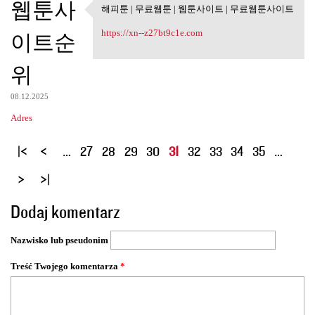
웹툰사
해피툰 | 무료웹툰 | 웹툰사이트 | 무료웹툰사이트
해피툰 | 무료웹툰 | 웹툰사이트 |
무료웹툰사이트
https://xn--z27bt9c1e.com
이트순
위
08.12.2025
Adres
S
…
27
28
29
30
31
32
33
34
35
…
t
r
o
Dodaj komentarz
n
y
Nazwisko lub pseudonim
Treść Twojego komentarza
*