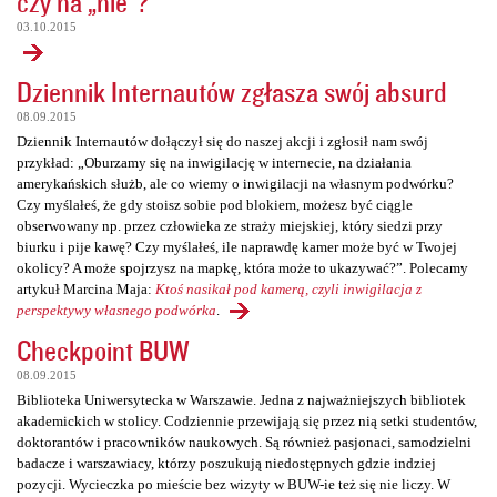
czy na „nie”?
03.10.2015
Dziennik Internautów zgłasza swój absurd
08.09.2015
Dziennik Internautów dołączył się do naszej akcji i zgłosił nam swój
przykład: „Oburzamy się na inwigilację w internecie, na działania
amerykańskich służb, ale co wiemy o inwigilacji na własnym podwórku?
Czy myślałeś, że gdy stoisz sobie pod blokiem, możesz być ciągle
obserwowany np. przez człowieka ze straży miejskiej, który siedzi przy
biurku i pije kawę? Czy myślałeś, ile naprawdę kamer może być w Twojej
okolicy? A może spojrzysz na mapkę, która może to ukazywać?”. Polecamy
artykuł Marcina Maja:
Ktoś nasikał pod kamerą, czyli inwigilacja z
perspektywy własnego podwórka
.
Checkpoint BUW
08.09.2015
Biblioteka Uniwersytecka w Warszawie. Jedna z najważniejszych bibliotek
akademickich w stolicy. Codziennie przewijają się przez nią setki studentów,
doktorantów i pracowników naukowych. Są również pasjonaci, samodzielni
badacze i warszawiacy, którzy poszukują niedostępnych gdzie indziej
pozycji. Wycieczka po mieście bez wizyty w BUW-ie też się nie liczy. W