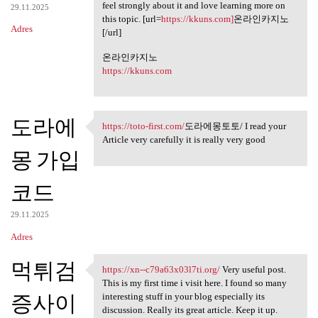
feel strongly about it and love learning more on
29.11.2025
this topic. [url=
https://kkuns.com]
온라인카지노
Adres
[/url]
온라인카지노
https://kkuns.com
도라에
https://toto-first.com/
도라에몽토토/ I read your
https://toto-first.com/도라에몽토토
Article very carefully it is really very good
몽 가입
코드
29.11.2025
Adres
먹튀검
https://xn--c79a63x03l7ti.org/
Very useful post.
https://xn--c79a63x03l7ti.org
This is my first time i visit here. I found so many
증사이
interesting stuff in your blog especially its
discussion. Really its great article. Keep it up.