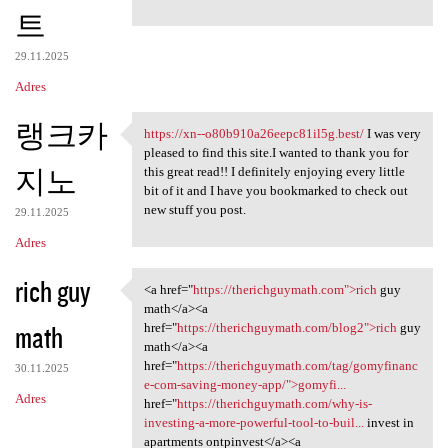
트
29.11.2025
Adres
랭크카
https://xn--o80b910a26eepc81il5g.best/
I was very
https://xn-
pleased to find this site.I wanted to thank you for
지노
this great read!! I definitely enjoying every little
bit of it and I have you bookmarked to check out
new stuff you post.
29.11.2025
Adres
rich guy
<a href="
https://therichguymath.com">rich
guy
<a href="https:/
math</a><a
math
href="
https://therichguymath.com/blog2">rich
guy
math</a><a
href="
https://therichguymath.com/tag/gomyfinanc
30.11.2025
e-com-saving-money-app/">gomyfi...
Adres
href="
https://therichguymath.com/why-is-
investing-a-more-powerful-tool-to-buil...
invest in
apartments ontpinvest</a><a