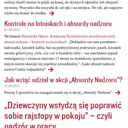
wolnej chwili można tu pójść na kawę, do słynnych ogrodów lub obejrzeć
wystawę. Wszystko dla wszystkich, od ręki i na miejscu. No tak, ale najpierw
trzeba się dostać do środka.
Kontrole na lotniskach i absurdy nadzoru
01.09.2015
Na łamach
Dziennika Opinii, Katarzyna Szymielewicz przedstawia swój
absurd nadzoru – kontrole na lotniskach
: „Dokładnie ten sam przedmiot –
ładowarka, kawałek kabla, but na podwyższonej podeszwie, pasek, kawałek
metalu gdzieś przy ciele, czy coś w kształcie tuby – raz uruchamia sygnał
ostrzegawczy i oznacza stracone 15 minut na dodatkowe sprawdzenie, a
innym razem okazuje się zupełnie niewidzialny”. A jaki absurd nadzoru
uwiera Ciebie najbardziej?
Jak wziąć udział w akcji „Absurdy Nadzoru"?
25.08.2015
Poznaj 5 sposobów na zaangażowanie się w akcję „Absurdy Nadzoru".
„Dziewczyny wstydzą się poprawić
sobie rajstopy w pokoju” – czyli
nadzór w pracy