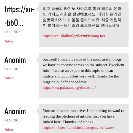
https://xn-
최고 등급의 카지노 사이트를 통해 최고의 온라
최고 등급의 카지노 사이트를 통
인 카지노 경험을 발견해보세요. 다양한 온라인
해 최고의 온라인
-bb0...
슬롯과 카지노 게임을 즐겨보세요. 지금 가입하
여 흥미로운 보너스와 프로모션을 받아보세요
04.12.2025
https://xn--bb0bo0gz8cfzm9zonug.net
Adres
Anonim
Succeed! It could be one of the most useful blogs
Succeed! It could be one of
we have ever come across on the subject. Excellent
04.12.2025
info! I’m also an expert in this topic so I can
understand your effort very well. Thanks for the
Adres
huge help. daftar cocodewa
https://watpaknam.org/donation/
Anonim
Your articles are inventive. I am looking forward to
Your articles are inventive.
reading the plethora of articles that you have
04.12.2025
linked here. Thumbs up! sihoki
https://infotechtamil.info/category/software/
Adres