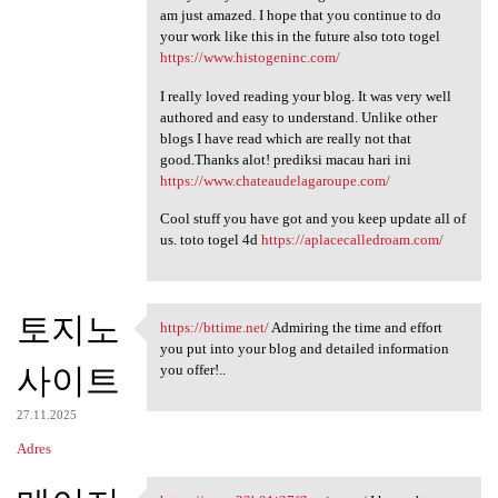
am just amazed. I hope that you continue to do
your work like this in the future also toto togel
https://www.histogeninc.com/
I really loved reading your blog. It was very well
authored and easy to understand. Unlike other
blogs I have read which are really not that
good.Thanks alot! prediksi macau hari ini
https://www.chateaudelagaroupe.com/
Cool stuff you have got and you keep update all of
us. toto togel 4d
https://aplacecalledroam.com/
토지노
https://bttime.net/
Admiring the time and effort
https://bttime.net/ Admiring
you put into your blog and detailed information
사이트
you offer!..
27.11.2025
Adres