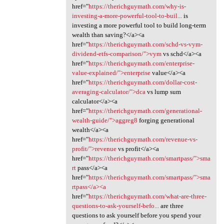
href="
https://therichguymath.com/why-is-
investing-a-more-powerful-tool-to-buil...
is
investing a more powerful tool to build long-term
wealth than saving?</a><a
href="
https://therichguymath.com/schd-vs-vym-
dividend-etfs-comparison/">vym
vs schd</a><a
href="
https://therichguymath.com/enterprise-
value-explained/">enterprise
value</a><a
href="
https://therichguymath.com/dollar-cost-
averaging-calculator/">dca
vs lump sum
calculator</a><a
href="
https://therichguymath.com/generational-
wealth-guide/">aggreg8
forging generational
wealth</a><a
href="
https://therichguymath.com/revenue-vs-
profit/">revenue
vs profit</a><a
href="
https://therichguymath.com/smartpass/">sma
rt
pass</a><a
href="
https://therichguymath.com/smartpass/">sma
rtpass</a><a
href="
https://therichguymath.com/what-are-three-
questions-to-ask-yourself-befo...
are three
questions to ask yourself before you spend your