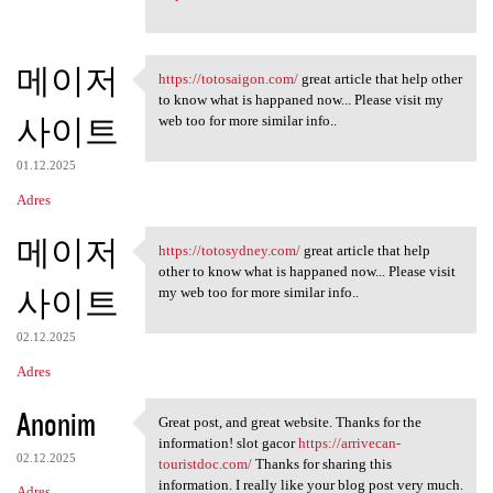
메이저
https://totosaigon.com/
great article that help other
https://totosaigon.com/ great
to know what is happaned now... Please visit my
사이트
web too for more similar info..
01.12.2025
Adres
메이저
https://totosydney.com/
great article that help
https://totosydney.com/ great
other to know what is happaned now... Please visit
사이트
my web too for more similar info..
02.12.2025
Adres
Anonim
Great post, and great website. Thanks for the
Great post, and great website
information! slot gacor
https://arrivecan-
02.12.2025
touristdoc.com/
Thanks for sharing this
information. I really like your blog post very much.
Adres