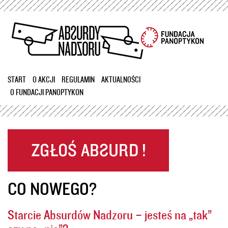
Przejdź
do
treści
START
O AKCJI
REGULAMIN
AKTUALNOŚCI
O FUNDACJI PANOPTYKON
CO NOWEGO?
Starcie Absurdów Nadzoru – jesteś na „tak”