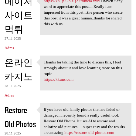
메이저
https://xn--p22b01j27fflmcia.xyz/
I haven’t any
https://xn--p22b01j27fflmcia
word to appreciate this post.....Really i am
사이트
impressed from this post....the person who create
this post it was a great human..thanks for shared
this with us.
먹튀
27.11.2025
Adres
온라인
Thanks for taking the time to discuss this, I feel
Thanks for taking the time to
strongly about it and love learning more on this
카지노
topic.
https://kkuns.com
28.11.2025
Adres
Restore
If you have old family photos that are faded or
If you have old family photos
damaged, I recently found a really useful tool:
Old Photos
Restore Old Photos. It uses AI to restore and
colorize old pictures — super easy and the results
are amazing.
https://restore-old-photos.com
28.11.2025