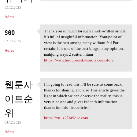
03.12.2025
Adres
seo
Thank you so much for such a well-written article.
Thank you so much for such a
It’s full of insightful information. Your point of
03.12.2025
view is the best among many without fail.For
certain, It is one of the best blogs in my opinion.
Adres
mahjong ways 2 scatter hitam
https://www.turquoiseskyspirits.com/store
웹툰사
I’m going to read this. I’ll be sure to come back.
I’m going to read this. I’ll
thanks for sharing. and also This article gives the
이트순
light in which we can observe the reality. this is
very nice one and gives indepth information.
thanks for this nice article...
위
https://xn--z27bt9c1e.com
04.12.2025
Adres