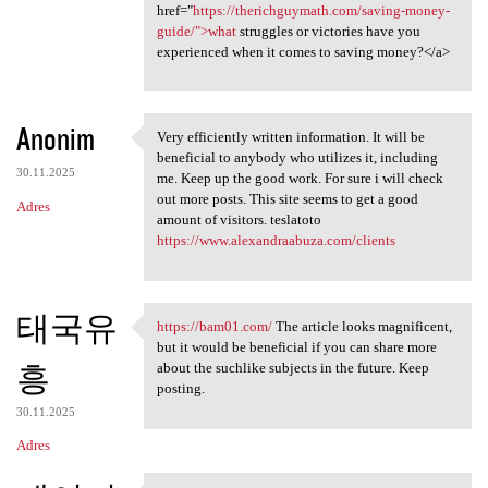
href="
https://therichguymath.com/saving-money-
guide/">what
struggles or victories have you
experienced when it comes to saving money?</a>
Anonim
Very efficiently written information. It will be
Very efficiently written
beneficial to anybody who utilizes it, including
30.11.2025
me. Keep up the good work. For sure i will check
out more posts. This site seems to get a good
Adres
amount of visitors. teslatoto
https://www.alexandraabuza.com/clients
태국유
https://bam01.com/
The article looks magnificent,
https://bam01.com/ The
but it would be beneficial if you can share more
흥
about the suchlike subjects in the future. Keep
posting.
30.11.2025
Adres