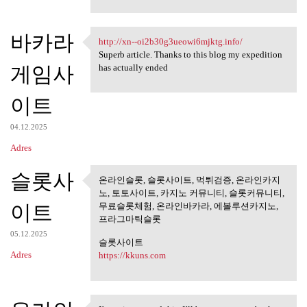
바카라
http://xn--oi2b30g3ueowi6mjktg.info/
http://xn-
Superb article. Thanks to this blog my expedition
게임사
has actually ended
이트
04.12.2025
Adres
슬롯사
온라인슬롯, 슬롯사이트, 먹튀검증, 온라인카지
온라인슬롯, 슬롯사이트, 먹튀검
노, 토토사이트, 카지노 커뮤니티, 슬롯커뮤니티,
증, 온라인카지노,
이트
무료슬롯체험, 온라인바카라, 에볼루션카지노,
프라그마틱슬롯
05.12.2025
슬롯사이트
Adres
https://kkuns.com