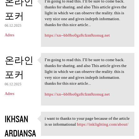
온라인
I’m going to read this. I’ll be sure to come back.
I’m going to read this. I’ll
thanks for sharing. and also This article gives the
포커
light in which we can observe the reality. this is
very nice one and gives indepth information.
thanks for this nice article...
06.12.2025
Adres
https://xn--bb0bo0gz8cfzm9zonug.net
온라인
I’m going to read this. I’ll be sure to come back.
I’m going to read this. I’ll
thanks for sharing. and also This article gives the
포커
light in which we can observe the reality. this is
very nice one and gives indepth information.
thanks for this nice article...
06.12.2025
Adres
https://xn--bb0bo0gz8cfzm9zonug.net
IKHSAN
i want to thanks to your page because of the article
i want to thanks to your page
is so informational
https://inklighting.com/about/
ARDIANSA