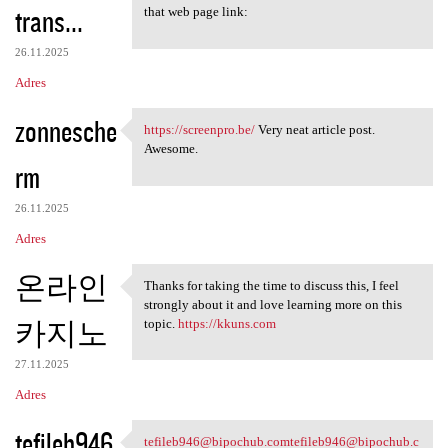
trans...
that web page link:
26.11.2025
Adres
zonnesche
https://screenpro.be/
Very neat article post.
https://screenpro.be/ Very
Awesome.
rm
26.11.2025
Adres
온라인
Thanks for taking the time to discuss this, I feel
Thanks for taking the time to
strongly about it and love learning more on this
카지노
topic.
https://kkuns.com
27.11.2025
Adres
tefileb946
tefileb946@bipochub
.comtefileb946@bipochub
.c