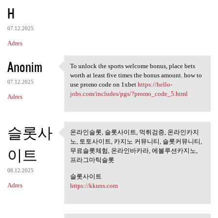
H
07.12.2025
Adres
Anonim
To unlock the sports welcome bonus, place bets
To unlock the sports welcome
worth at least five times the bonus amount. how to
07.12.2025
use promo code on 1xbet
https://hello-
jobs.com/includes/pgs/?promo_code_5.html
Adres
슬롯사
온라인슬롯, 슬롯사이트, 먹튀검증, 온라인카지
온라인슬롯, 슬롯사이트, 먹튀검
노, 토토사이트, 카지노 커뮤니티, 슬롯커뮤니티,
증, 온라인카지노,
이트
무료슬롯체험, 온라인바카라, 에볼루션카지노,
프라그마틱슬롯
08.12.2025
슬롯사이트
Adres
https://kkuns.com