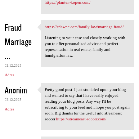
https://planten-kopen.com/
Fraud
https://srlawpc.com/family-law/marriage-fraud/
https://srlawpc.com/family
Listening to your case and closely working with
Marriage
you to offer personalized advice and perfect
representation in real estate, family and
...
immigration law.
02.12.2025
Adres
Anonim
Pretty good post. I just stumbled upon your blog
Pretty good post. I just
and wanted to say that I have really enjoyed
02.12.2025
reading your blog posts. Any way I'll be
subscribing to your feed and I hope you post again
Adres
soon. Big thanks for the useful info.streameast
soccer
https://streameast-soccer.com/