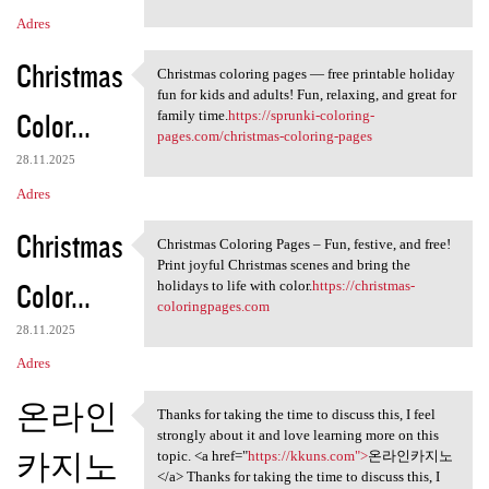
Adres
Christmas
Christmas coloring pages — free printable holiday
Christmas coloring pages —
fun for kids and adults! Fun, relaxing, and great for
Color...
family time.
https://sprunki-coloring-
pages.com/christmas-coloring-pages
28.11.2025
Adres
Christmas
Christmas Coloring Pages – Fun, festive, and free!
Christmas Coloring Pages –
Print joyful Christmas scenes and bring the
Color...
holidays to life with color.
https://christmas-
coloringpages.com
28.11.2025
Adres
온라인
Thanks for taking the time to discuss this, I feel
Thanks for taking the time to
strongly about it and love learning more on this
카지노
topic. <a href="
https://kkuns.com">
온라인카지노
</a> Thanks for taking the time to discuss this, I