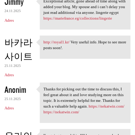
Jimmy
Exceptional article, gone ahead of time along with
Exceptional article, gone
a
added your blog. My spouse and i can’t delay you
24.11.2025
just read additional via anyone. lingerie egypt
r
https://mariefrance.eg/collections/lingerie
Adres
z
e
바카라
http://royal1.kr/
Very useful info. Hope to see more
http://royal1.kr/ Very useful
posts soon!.
사이트
25.11.2025
Adres
Anonim
Thanks for picking out the time to discuss this, I
Thanks for picking out the
feel great about it and love studying more on this
25.11.2025
topic. It is extremely helpful for me. Thanks for
such a valuable help again.
https://nekatwin.com/
Adres
https://nekatwin.com/