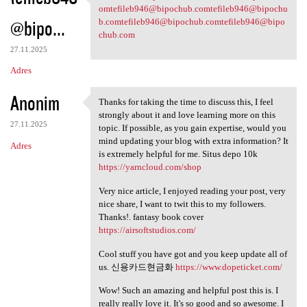
tefileb946@bipochub
omtefileb946@bipochub
.comtefileb946@bipochu
@bipo...
b
.comtefileb946@bipochub
.comtefileb946@bipo
chub.com
27.11.2025
Adres
Anonim
Thanks for taking the time to discuss this, I feel
Thanks for taking the time to
strongly about it and love learning more on this
27.11.2025
topic. If possible, as you gain expertise, would you
mind updating your blog with extra information? It
Adres
is extremely helpful for me. Situs depo 10k
https://yarncloud.com/shop
Very nice article, I enjoyed reading your post, very
nice share, I want to twit this to my followers.
Thanks!. fantasy book cover
https://airsoftstudios.com/
Cool stuff you have got and you keep update all of
us. 신용카드현금화
https://www.dopeticket.com/
Wow! Such an amazing and helpful post this is. I
really really love it. It's so good and so awesome. I