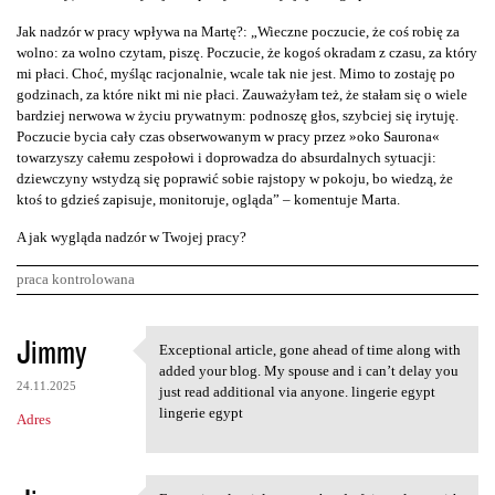
Jak nadzór w pracy wpływa na Martę?: „Wieczne poczucie, że coś robię za
wolno: za wolno czytam, piszę. Poczucie, że kogoś okradam z czasu, za który
mi płaci. Choć, myśląc racjonalnie, wcale tak nie jest. Mimo to zostaję po
godzinach, za które nikt mi nie płaci. Zauważyłam też, że stałam się o wiele
bardziej nerwowa w życiu prywatnym: podnoszę głos, szybciej się irytuję.
Poczucie bycia cały czas obserwowanym w pracy przez »oko Saurona«
towarzyszy całemu zespołowi i doprowadza do absurdalnych sytuacji:
dziewczyny wstydzą się poprawić sobie rajstopy w pokoju, bo wiedzą, że
ktoś to gdzieś zapisuje, monitoruje, ogląda” – komentuje Marta.
A jak wygląda nadzór w Twojej pracy?
praca kontrolowana
K
Jimmy
Exceptional article, gone ahead of time along with
Exceptional article, gone
o
added your blog. My spouse and i can’t delay you
24.11.2025
m
just read additional via anyone. lingerie egypt
lingerie egypt
Adres
e
n
t