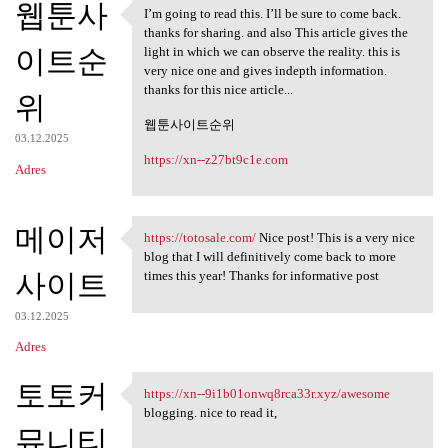
웹툰사
I’m going to read this. I’ll be sure to come back.
I’m going to read this. I’ll
thanks for sharing. and also This article gives the
이트순
light in which we can observe the reality. this is
very nice one and gives indepth information.
thanks for this nice article...
위
웹툰사이트순위
03.12.2025
https://xn--z27bt9c1e.com
Adres
메이저
https://totosale.com/
Nice post! This is a very nice
https://totosale.com/ Nice
blog that I will definitively come back to more
사이트
times this year! Thanks for informative post
03.12.2025
Adres
토토커
https://xn--9i1b01onwq8rca33r.xyz/awesome
https://xn--9i1b01onwq8rca33r
blogging. nice to read it,
뮤니티