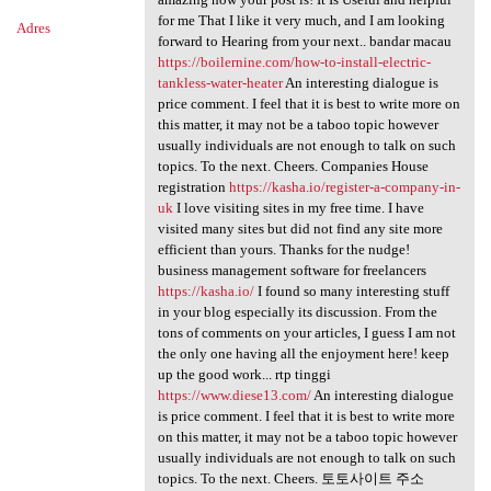
for me That I like it very much, and I am looking
Adres
forward to Hearing from your next.. bandar macau
https://boilernine.com/how-to-install-electric-
tankless-water-heater
An interesting dialogue is
price comment. I feel that it is best to write more on
this matter, it may not be a taboo topic however
usually individuals are not enough to talk on such
topics. To the next. Cheers. Companies House
registration
https://kasha.io/register-a-company-in-
uk
I love visiting sites in my free time. I have
visited many sites but did not find any site more
efficient than yours. Thanks for the nudge!
business management software for freelancers
https://kasha.io/
I found so many interesting stuff
in your blog especially its discussion. From the
tons of comments on your articles, I guess I am not
the only one having all the enjoyment here! keep
up the good work... rtp tinggi
https://www.diese13.com/
An interesting dialogue
is price comment. I feel that it is best to write more
on this matter, it may not be a taboo topic however
usually individuals are not enough to talk on such
topics. To the next. Cheers. 토토사이트 주소