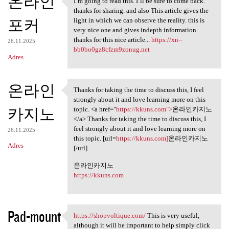
온라인
I’m going to read this. I’ll be sure to come back.
I’m going to read this. I’ll
thanks for sharing. and also This article gives the
포커
light in which we can observe the reality. this is
very nice one and gives indepth information.
thanks for this nice article...
https://xn--
26.11.2025
bb0bo0gz8cfzm9zonug.net
Adres
온라인
Thanks for taking the time to discuss this, I feel
Thanks for taking the time to
strongly about it and love learning more on this
카지노
topic. <a href="
https://kkuns.com">
온라인카지노
</a> Thanks for taking the time to discuss this, I
feel strongly about it and love learning more on
26.11.2025
this topic. [url=
https://kkuns.com]
온라인카지노
Adres
[/url]
온라인카지노
https://kkuns.com
Pad-mount
https://shopvoltique.com/
This is very useful,
https://shopvoltique.com/
although it will be important to help simply click