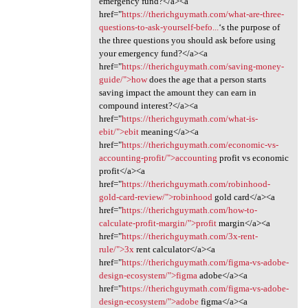
emergency fund?</a><a
href="
https://therichguymath.com/what-are-three-
questions-to-ask-yourself-befo...
‘s the purpose of
the three questions you should ask before using
your emergency fund?</a><a
href="
https://therichguymath.com/saving-money-
guide/">how
does the age that a person starts
saving impact the amount they can earn in
compound interest?</a><a
href="
https://therichguymath.com/what-is-
ebit/">ebit
meaning</a><a
href="
https://therichguymath.com/economic-vs-
accounting-profit/">accounting
profit vs economic
profit</a><a
href="
https://therichguymath.com/robinhood-
gold-card-review/">robinhood
gold card</a><a
href="
https://therichguymath.com/how-to-
calculate-profit-margin/">profit
margin</a><a
href="
https://therichguymath.com/3x-rent-
rule/">3x
rent calculator</a><a
href="
https://therichguymath.com/figma-vs-adobe-
design-ecosystem/">figma
adobe</a><a
href="
https://therichguymath.com/figma-vs-adobe-
design-ecosystem/">adobe
figma</a><a