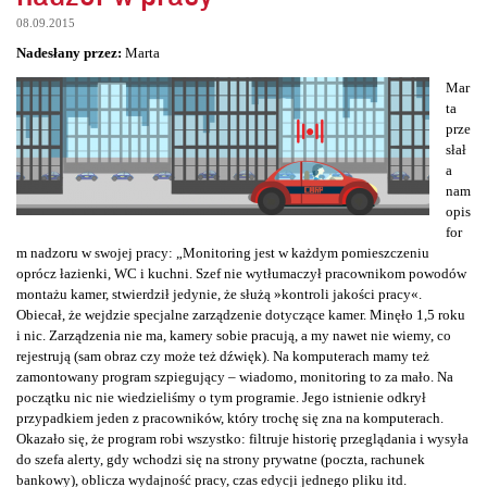
08.09.2015
Nadesłany przez:
Marta
Mar
ta
prze
słał
a
nam
opis
for
m nadzoru w swojej pracy: „Monitoring jest w każdym pomieszczeniu
oprócz łazienki, WC i kuchni. Szef nie wytłumaczył pracownikom powodów
montażu kamer, stwierdził jedynie, że służą »kontroli jakości pracy«.
Obiecał, że wejdzie specjalne zarządzenie dotyczące kamer. Minęło 1,5 roku
i nic. Zarządzenia nie ma, kamery sobie pracują, a my nawet nie wiemy, co
rejestrują (sam obraz czy może też dźwięk). Na komputerach mamy też
zamontowany program szpiegujący – wiadomo, monitoring to za mało. Na
początku nic nie wiedzieliśmy o tym programie. Jego istnienie odkrył
przypadkiem jeden z pracowników, który trochę się zna na komputerach.
Okazało się, że program robi wszystko: filtruje historię przeglądania i wysyła
do szefa alerty, gdy wchodzi się na strony prywatne (poczta, rachunek
bankowy), oblicza wydajność pracy, czas edycji jednego pliku itd.