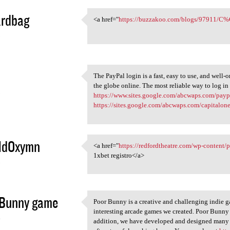
ardbag
<a href="
https://buzzakoo.com/blogs/97911/C%
<a href="https://buzzakoo.com
5
The PayPal login is a fast, easy to use, and well-
The PayPal login is a fast,
the globe online. The most reliable way to log in
5
https://www.sites.google.com/abcwaps.com/payp
https://sites.google.com/abcwaps.com/capitalo
ldOxymn
<a href="
https://redfordtheatre.com/wp-content
<a href="https:/
1xbet registro</a>
5
 Bunny game
Poor Bunny is a creative and challenging indie gam
Poor Bunny is a creative and
interesting arcade games we created. Poor Bunny 
6
addition, we have developed and designed many g