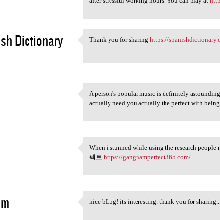
after stressful working hours. You can play at
htt
sh Dictionary
Thank you for sharing
https://spanishdictionary.
Thank you for sharing https:/
6
A person's popular music is definitely astounding
A person's popular music is
actually need you actually the perfect with 
6
When i stunned while using the research peopl
When i stunned while using
펙트
https://gangnamperfect365.com/
6
im
nice bLog! its interesting. thank you for shar
nice bLog! its interesting.
6