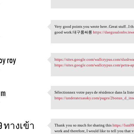
6
Very good points you wrote here..Great stuff...I 
Very good points you wrote
good work.대구룸싸롱
https://daegusalonbs.isw
6
oy roy
https://sites.google.com/wallcrypus.com/slushw
https://sites.google.com
https://sites.google.com/wallcrypus.com/petra-a
6
im
Sélectionnez votre pays de résidence dans la list
Sélectionnez votre pays de
https://underatexassky.com/pages/2bonus_d_in
6
9 ทางเข้า
Thank you so much for sharing this
https://lsm9
Thank you so much for sharing
work and therefore, I would like to tell you that