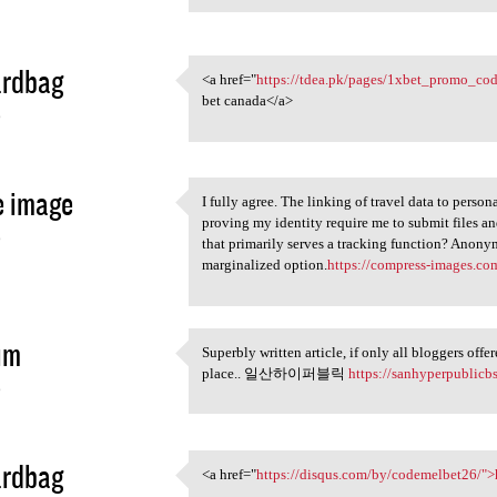
ardbag
<a href="
https://tdea.pk/pages/1xbet_promo_co
<a href="https://tdea.pk
bet canada</a>
6
e image
I fully agree. The linking of travel data to perso
I fully agree. The linking of
proving my identity require me to submit files an
6
that primarily serves a tracking function? Anonym
marginalized option.
https://compress-images.com
im
Superbly written article, if only all bloggers offe
Superbly written article, if
place.. 일산하이퍼블릭
https://sanhyperpublicbs
6
ardbag
<a href="
https://disqus.com/by/codemelbet26/">h
<a href="https://disqus.com