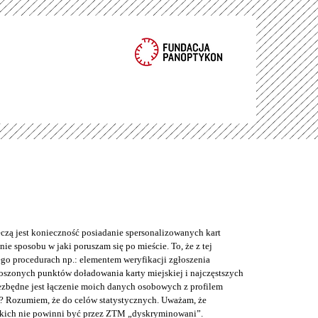
eczą jest konieczność posiadanie spersonalizowanych kart
ie sposobu w jaki poruszam się po mieście. To, że z tej
o procedurach np.: elementem weryfikacji zgłoszenia
łoszonych punktów doładowania karty miejskiej i najczęstszych
iezbędne jest łączenie moich danych osobowych z profilem
? Rozumiem, że do celów statystycznych. Uważam, że
kich nie powinni być przez ZTM „dyskryminowani”.