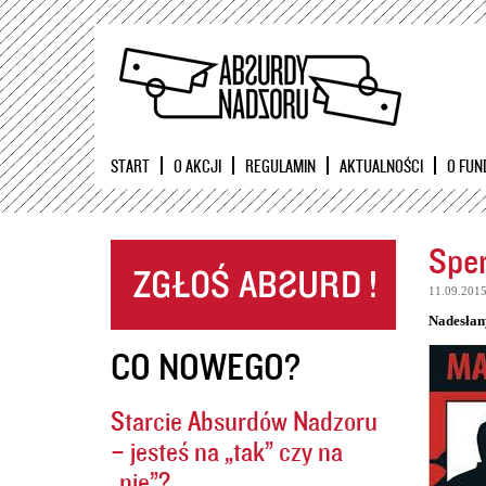
START
O AKCJI
REGULAMIN
AKTUALNOŚCI
O FUN
Sper
11.09.201
Nadesłan
CO NOWEGO?
Starcie Absurdów Nadzoru
– jesteś na „tak” czy na
„nie”?