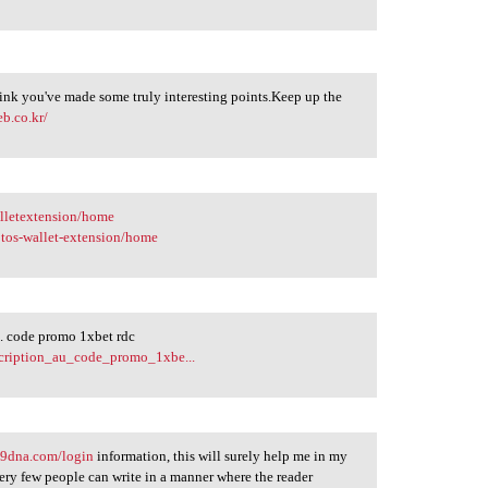
think you've made some truly interesting points.Keep up the
eb.co.kr/
alletextension/home
ptos-wallet-extension/home
e. code promo 1xbet rdc
scription_au_code_promo_1xbe...
99dna.com/login
information, this will surely help me in my
 very few people can write in a manner where the reader