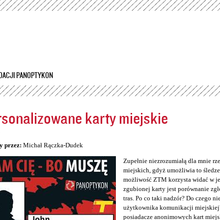
Przejdź
do
treści
DACJI PANOPTYKON
sonalizowane karty miejskie
5
y przez:
Michał Rączka-Dudek
Zupełnie niezrozumiałą dla mnie rz
miejskich, gdyż umożliwia to śledzen
możliwość ZTM korzysta widać w jeg
zgubionej karty jest porównanie zg
tras. Po co taki nadzór? Do czego n
użytkownika komunikacji miejskiej
posiadacze anonimowych kart miejs