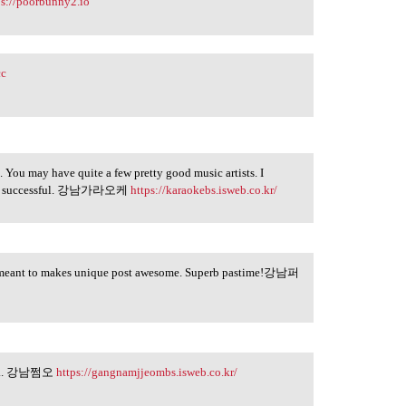
ps://poorbunny2.io
cc
. You may have quite a few pretty good music artists. I
being successful. 강남가라오케
https://karaokebs.isweb.co.kr/
e meant to makes unique post awesome. Superb pastime!강남퍼
ing.... 강남쩜오
https://gangnamjjeombs.isweb.co.kr/