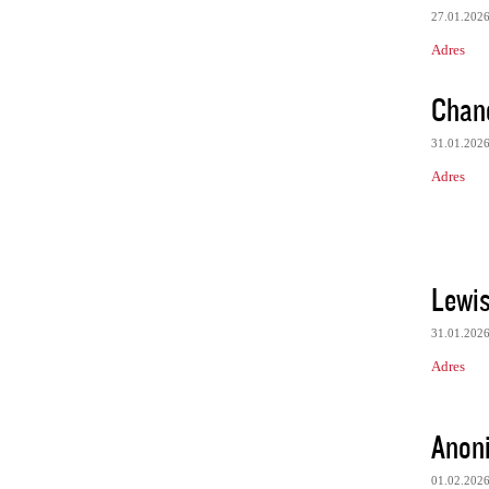
27.01.202
Adres
Chan
31.01.202
Adres
Lewi
31.01.202
Adres
Anon
01.02.202