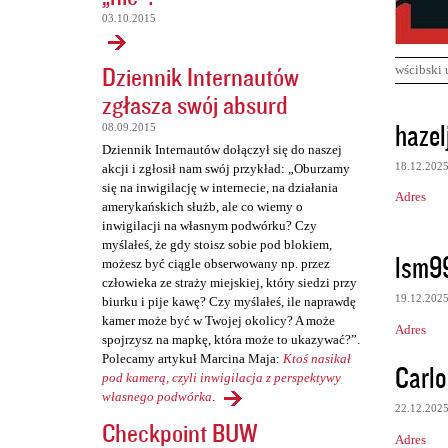
03.10.2015
Dziennik Internautów
wścibski 
zgłasza swój absurd
K
hazel
08.09.2015
o
Dziennik Internautów dołączył się do naszej
18.12.202
akcji i zgłosił nam swój przykład: „Oburzamy
m
się na inwigilację w internecie, na działania
Adres
e
amerykańskich służb, ale co wiemy o
inwigilacji na własnym podwórku? Czy
n
myślałeś, że gdy stoisz sobie pod blokiem,
t
lsm9
możesz być ciągle obserwowany np. przez
człowieka ze straży miejskiej, który siedzi przy
a
19.12.202
biurku i pije kawę? Czy myślałeś, ile naprawdę
r
kamer może być w Twojej okolicy? A może
Adres
z
spojrzysz na mapkę, która może to ukazywać?”.
Polecamy artykuł Marcina Maja:
Ktoś nasikał
Carl
e
pod kamerą, czyli inwigilacja z perspektywy
własnego podwórka
.
22.12.202
Checkpoint BUW
Adres