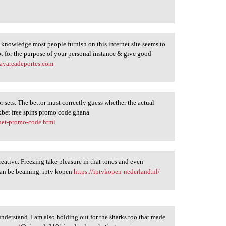
knowledge most people furnish on this internet site seems to
ot for the purpose of your personal instance & give good
bayareadeportes.com
or sets. The bettor must correctly guess whether the actual
1xbet free spins promo code ghana
bet-promo-code.html
creative. Freezing take pleasure in that tones and even
can be beaming. iptv kopen
https://iptvkopen-nederland.nl/
 understand. I am also holding out for the sharks too that made