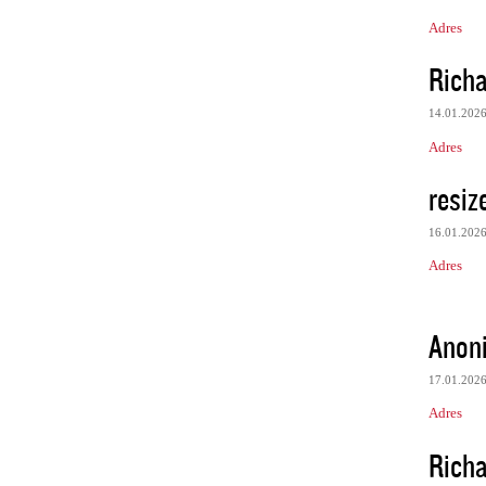
Adres
Rich
14.01.202
Adres
resiz
16.01.202
Adres
Anon
17.01.202
Adres
Rich