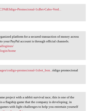
C3%B3digo-Promocional-1xBet-Cabo-Verd...
organized platform for a secured transaction of money across
 to your PayPal account is through official channels.
alloginus/
nelogin/home
/pages/codigo-promocional-1xbet_bon...
ódigo promocional
e project with a rabbit survival race; this is one of the
is a flagship game that the company is developing; in
ames with light challenges to help you entertain yourself