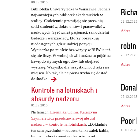
08.09.2015
Rich
Biblioteka Uniwersytecka w Warszawie. Jedna z
najważniejszych bibliotek akademickich w
stolicy. Codziennie przewijają się przez nią
22.12.202
setki studentów, doktorantów i pracowników
Adres
naukowych. Są również pasjonaci, samodzielni
badacze i warszawiacy, którzy poszukują
robin
niedostępnych gdzie indziej pozycji.
Wycieczka po mieście bez wizyty w BUW-ie też
26.12.202
się nie liczy. W wolnej chwili można tu pójść na
kawę, do słynnych ogrodów lub obejrzeć
Adres
wystawę. Wszystko dla wszystkich, od ręki i na
miejscu. No tak, ale najpierw trzeba się dostać
do środka.
Dona
Kontrole na lotniskach i
absurdy nadzoru
27.12.202
01.09.2015
Adres
Na łamach
Dziennika Opinii, Katarzyna
Poor
Szymielewicz przedstawia swój absurd
nadzoru – kontrole na lotniskach
: „Dokładnie
10.01.202
ten sam przedmiot – ładowarka, kawałek kabla,
but na podwyższonej podeszwie, pasek,