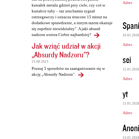
Adres
kawałek metalu gdzieś przy ciele, czy coś w
kształcie tuby – raz uruchamia sygnał
ostrzegawczy i oznacza stracone 15 minut na
Spani
dodatkowe sprawdzenie, a innym razem okazuje
się zupełnie niewidzialny”. A jaki absurd
nadzoru uwiera Ciebie najbardziej?
10.01.202
Jak wziąć udział w akcji
Adres
„Absurdy Nadzoru"?
sei
25.08.2015
Poznaj 5 sposobów na zaangażowanie się w
12.01.202
akcję „Absurdy Nadzoru".
Adres
yt
13.01.202
Adres
Anon
14.01.202