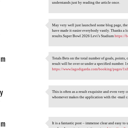
6
understands just by reading the article once.
May very well just launched some blog page, the 
May very well just launched
have made it easier everybody vastly. Thanks a l
6
results.Super Bowl 2026 Levi’s Stadium
https://
im
Totals Bets on the total number of goals, points, 
Totals Bets on the total
result will be over or under a specified number. 
6
https://www.lagodigarda.com/booking/pages/1x
y
This is often as a result exquisite and even very 
This is often as a result
whomever makes the application with the -mail 
6
im
It is a fantastic post – immense clear and easy to
It is a fantastic post –