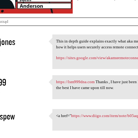
urząd
jones
This in depth guide explains exactly what aka ms
This in depth guide explains
how it helps users securely access remote connect
5
https://sites.google.com/view/akamsremoteconne
99
https://lsm999dna.com
Thanks , I have just been 
https://lsm999dna.com Thanks
the best I have came upon till now.
5
ospew
<a href="
https://www.diigo.com/item/note/b05
<a href="https://www.diigo
5