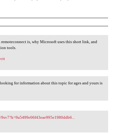
 remoteconnect is, why Microsoft uses this short link, and
ion tools.
ctt
looking for information about this topic for ages and yours is
aq/9sv7?k=9a5499e06f43eae995e1980ddb6...