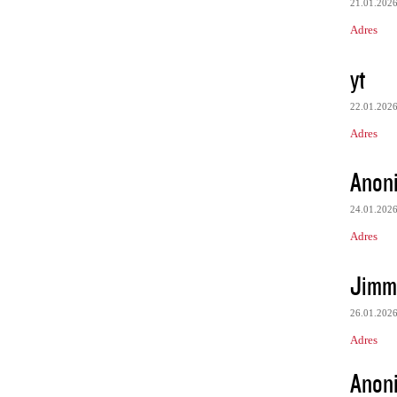
21.01.202
Adres
yt
22.01.202
Adres
Anon
24.01.202
Adres
Jimm
26.01.202
Adres
Anon