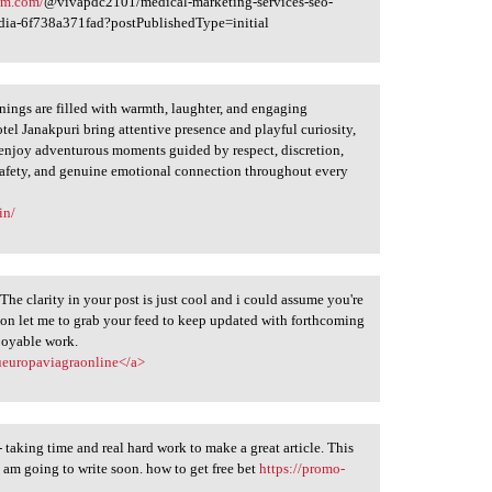
um.com/
@vivapdc2101/medical-marketing-services-seo-
edia-6f738a371fad?postPublishedType=initial
nings are filled with warmth, laughter, and engaging
el Janakpuri bring attentive presence and playful curiosity,
 enjoy adventurous moments guided by respect, discretion,
, safety, and genuine emotional connection throughout every
in/
 The clarity in your post is just cool and i could assume you're
sion let me to grab your feed to keep updated with forthcoming
joyable work.
ueuropaviagraonline</a>
o - taking time and real hard work to make a great article. This
 am going to write soon. how to get free bet
https://promo-