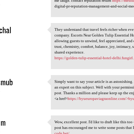
me laugh. contact reputation return
https://medi
6
digital-pr-reputation-management-and-social-m
chal
They understand that travel feels richer when eve
They understand that travel
company. Escorts Near Golden Tulip Essential Hot
6
allowing guests to unwind, feel appreciated, and
trust, chemistry, comfort, balance, joy, intimacy
shared experience.
https://golden-tulip-essential-hotel-delhi.fungirl.
smub
Simply want to say your article is as astonishing.
Simply want to say your
an expert on this subject. Well with your permis
6
post. Thanks a million and please keep up the en
<a href=
https://byueuropaviagraonline.com/>by
im
Wow, excellent post. I'd like to draft like this to
Wow, excellent post. I'd like
post has encouraged me to write some posts that I
6
code.bet/