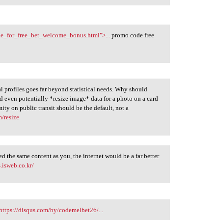
de_for_free_bet_welcome_bonus.html">...
promo code free
nal profiles goes far beyond statistical needs. Why should
d even potentially *resize image* data for a photo on a card
ity on public transit should be the default, not a
/resize
red the same content as you, the internet would be a far better
.isweb.co.kr/
ttps://disqus.com/by/codemelbet26/...