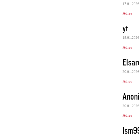
17.01.202
Adres
yt
18.01.202
Adres
Elsar
20.01.202
Adres
Anon
20.01.202
Adres
lsm9