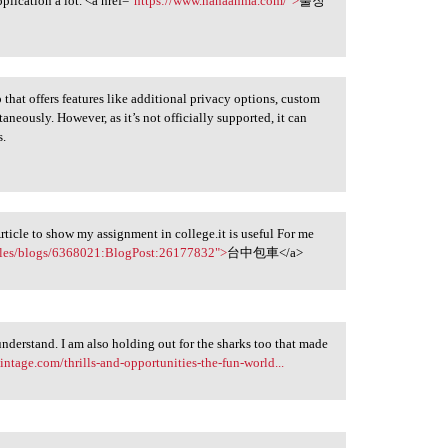
plication a lot. <a href="
https://www.nanaanma.com/">
출장
at offers features like additional privacy options, custom
aneously. However, as it’s not officially supported, it can
s.
Article to show my assignment in college.it is useful For me
ofiles/blogs/6368021:BlogPost:26177832">
台中包車</a>
 understand. I am also holding out for the sharks too that made
intage.com/thrills-and-opportunities-the-fun-world...