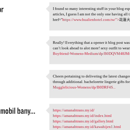
pr
I found so many interesting stuff in your blog es
I found so many interesting
articles, I guess I am not the only one having al
5
href="
https://www.hualienhotel.com.tw/">
花蓮火
Really! Everything that a opener it blog post was
Really! Everything that a
can’t look ahead to alot more! sexy outfit to wea
5
Boyfriend-Womens-Medium/dp/B0DQVM48JM
Cheers pertaining to delivering the latest chang
Cheers pertaining to
through additional. bachelorette lingerie gifts fo
5
Mugglelicious-Womens/dp/B0DRF4S...
mobil bany...
https://amanahtrans.my.id/
https://amanahtrans.my.id/
https://amanahtrans.my.id/index.html
5
https://amanahtrans.my.id/gallery.html
https://amanahtrans.my.id/kawahijen1.html