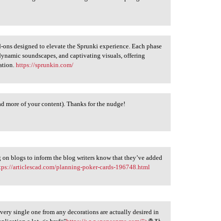
dd-ons designed to elevate the Sprunki experience. Each phase
dynamic soundscapes, and captivating visuals, offering
ation.
https://sprunkin.com/
ead more of your content). Thanks for the nudge!
g on blogs to inform the blog writers know that they’ve added
tps://articlescad.com/planning-poker-cards-196748.html
Every single one from any decorations are actually desired in