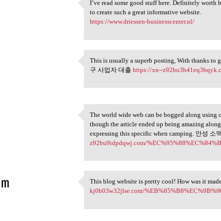
I’ve read some good stuff here. Definitely worth 
I’ve read some good stuff
to create such a great informative website.
5
https://www.driessen-businesscenter.nl/
This is usually a superb posting, With thanks to 
This is usually a superb
구 사업자 대출
https://xn--z92bu3h41eq3
5
The world wide web can be bogged along using c
The world wide web can be
though the article ended up being amazing along 
5
expressing this specific when camping. 안성
z92bu9idpdqwj.com/%EC%95%88%EC%84%
im
This blog website is pretty cool! How was i
This blog website is pretty
kj0b03w32jlse.com/%EB%85%B8%EC%9B%9
5