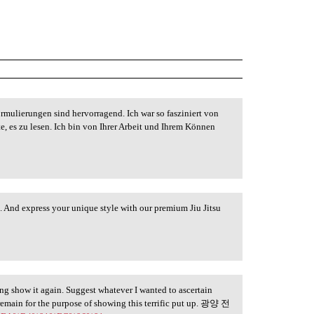
Formulierungen sind hervorragend. Ich war so fasziniert von
e, es zu lesen. Ich bin von Ihrer Arbeit und Ihrem Können
 And express your unique style with our premium Jiu Jitsu
sing show it again. Suggest whatever I wanted to ascertain
remain for the purpose of showing this terrific put up. 광양 전