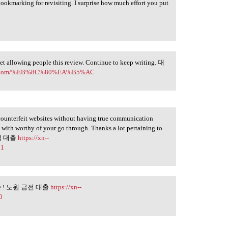
bookmarking for revisiting. I surprise how much effort you put
get allowing people this review. Continue to keep writing. 대
bqyk.com/%EB%8C%80%EA%B5%AC
ounterfeit websites without having true communication
with worthy of your go through. Thanks a lot pertaining to
 소액 대출
https://xn--
B1
t made ! 노원 급전 대출
https://xn--
0