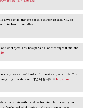
com/%EA%B4%91%EC%96%91
ld anybody get that type of info in such an ideal way of
ow. fintechzoom.com silver
on this subject. This has sparked a lot of thought in me, and
2.io
o - taking time and real hard work to make a great article. This
hat I am going to write soon. 기업 대출 사이트
https://xn--
 data that is interesting and well-written. I commend your
ion. You’ve got what it takes to get attention. apinaga