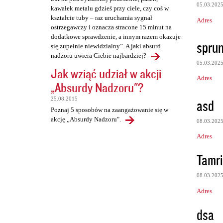
05.03.202
kawałek metalu gdzieś przy ciele, czy coś w
kształcie tuby – raz uruchamia sygnał
Adres
ostrzegawczy i oznacza stracone 15 minut na
dodatkowe sprawdzenie, a innym razem okazuje
sprun
się zupełnie niewidzialny”. A jaki absurd
nadzoru uwiera Ciebie najbardziej?
05.03.202
Jak wziąć udział w akcji
Adres
„Absurdy Nadzoru"?
25.08.2015
asd
Poznaj 5 sposobów na zaangażowanie się w
akcję „Absurdy Nadzoru".
08.03.202
Adres
Tamr
08.03.202
Adres
dsa