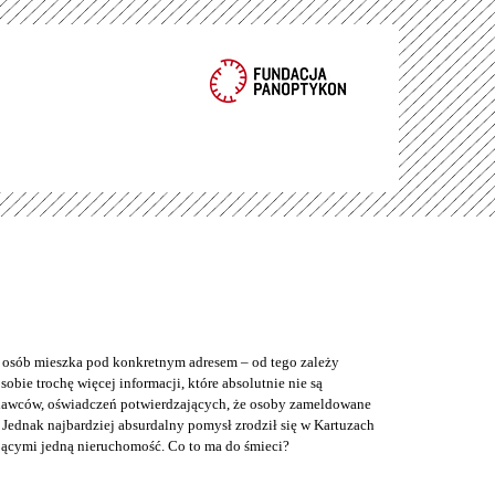
e osób mieszka pod konkretnym adresem – od tego zależy
bie trochę więcej informacji, które absolutnie nie są
odawców, oświadczeń potwierdzających, że osoby zameldowane
Jednak najbardziej absurdalny pomysł zrodził się w Kartuzach
jącymi jedną nieruchomość. Co to ma do śmieci?