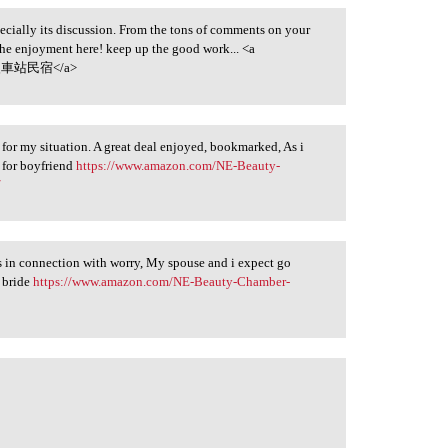
pecially its discussion. From the tons of comments on your
l the enjoyment here! keep up the good work... <a
車站民宿</a>
 for my situation. A great deal enjoyed, bookmarked, As i
r for boyfriend
https://www.amazon.com/NE-Beauty-
/
es in connection with worry, My spouse and i expect go
r bride
https://www.amazon.com/NE-Beauty-Chamber-