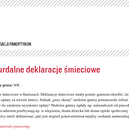
Przejdź
do
treści
DACJI PANOPTYKON
rdalne deklaracje śmieciowe
5
y przez:
WK
e śmieciowe w Kartuzach. Deklaracje śmieciowe miały pomóc gminom określić, il
opłaty za wywóz śmieci. Jednak „przy okazji” niektóre gminy postanowiły zebrać so
 do ustalenia wysokości opłaty! Niektóre gminy żądały np. zaświadczeń od prac
 adresem przebywają np. w więzieniu, domu dziecka lub domu opieki społecznej. 
ńcy mieli deklarować, jaki jest stopień pokrewieństwa między osobami zamieszku
ateriału prasowego