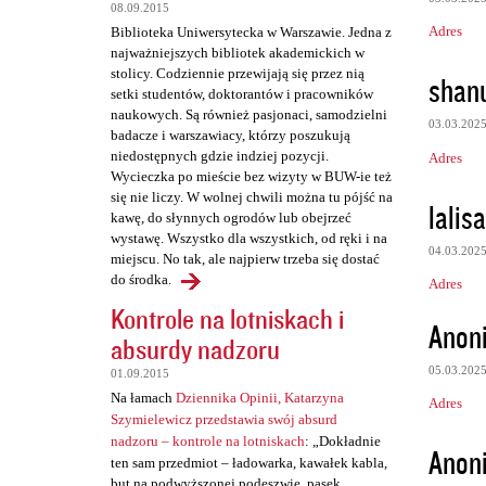
08.09.2015
Adres
Biblioteka Uniwersytecka w Warszawie. Jedna z
najważniejszych bibliotek akademickich w
stolicy. Codziennie przewijają się przez nią
shan
setki studentów, doktorantów i pracowników
naukowych. Są również pasjonaci, samodzielni
03.03.202
badacze i warszawiacy, którzy poszukują
niedostępnych gdzie indziej pozycji.
Adres
Wycieczka po mieście bez wizyty w BUW-ie też
się nie liczy. W wolnej chwili można tu pójść na
lalis
kawę, do słynnych ogrodów lub obejrzeć
wystawę. Wszystko dla wszystkich, od ręki i na
04.03.202
miejscu. No tak, ale najpierw trzeba się dostać
do środka.
Adres
Kontrole na lotniskach i
Anon
absurdy nadzoru
05.03.202
01.09.2015
Na łamach
Dziennika Opinii, Katarzyna
Adres
Szymielewicz przedstawia swój absurd
nadzoru – kontrole na lotniskach
: „Dokładnie
Anon
ten sam przedmiot – ładowarka, kawałek kabla,
but na podwyższonej podeszwie, pasek,