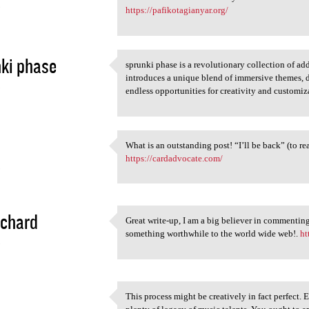
5
https://pafikotagianyar.org/
ki phase
sprunki phase is a revolutionary collection of a
sprunki phase is a
introduces a unique blend of immersive themes, 
5
endless opportunities for creativity and customiz
What is an outstanding post! “I’ll be back” (to r
What is an outstanding post!
https://cardadvocate.com/
5
ichard
Great write-up, I am a big believer in commentin
Great write-up, I am a big
something worthwhile to the world wide web!.
ht
5
This process might be creatively in fact perfect. 
This process might be