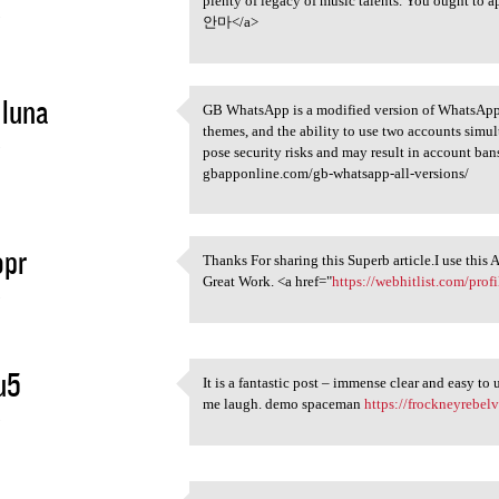
plenty of legacy of music talents. You ought to ap
5
안마</a>
 luna
GB WhatsApp is a modified version of WhatsApp th
GB WhatsApp is a modified
themes, and the ability to use two accounts simult
5
pose security risks and may result in account ban
gbapponline.com/gb-whatsapp-all-versions/
opr
Thanks For sharing this Superb article.I use this 
Thanks For sharing this
Great Work. <a href="
https://webhitlist.com/pr
5
u5
It is a fantastic post – immense clear and easy to
It is a fantastic post –
me laugh. demo spaceman
https://frockneyrebelv
5