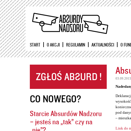
START
O AKCJI
REGULAMIN
AKTUALNOŚCI
O FUN
Absu
03.09.201
Nadesłan
CO NOWEGO?
Deklaracj
wysokość 
konieczne
Starcie Absurdów Nadzoru
pod danym
– mieszka
– jesteś na „tak” czy na
„nie”?
Link do m