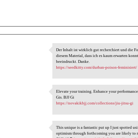
Der Inhalt ist wirklich gut recherchiert und die 
Der Inhalt ist wirklich gut
diesem Material, dass ich es kaum erwarten konnt
5
beeindruckt. Danke.
https://seedkitty.com/durban-poison-feminisiert/
n
Elevate your training. Enhance your performance.
Elevate your training.
Gis. BJJ Gi
5
https://novakikbjj.com/collections/jiu-jitsu-gi
This unique is a fantastic put up I just spotted u
This unique is a fantastic
optimism through forthcoming you are likely to 
5