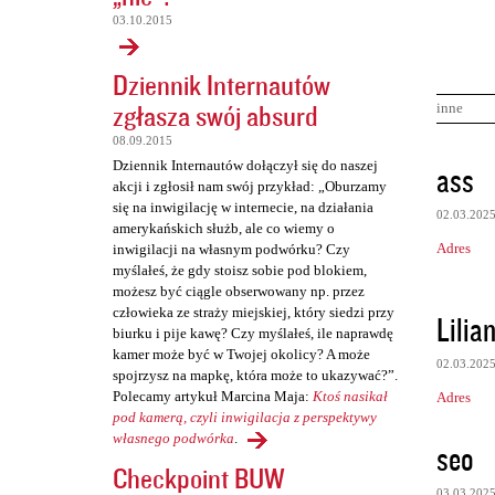
03.10.2015
Dziennik Internautów
zgłasza swój absurd
inne
08.09.2015
K
Dziennik Internautów dołączył się do naszej
ass
akcji i zgłosił nam swój przykład: „Oburzamy
o
się na inwigilację w internecie, na działania
02.03.202
m
amerykańskich służb, ale co wiemy o
Adres
inwigilacji na własnym podwórku? Czy
e
myślałeś, że gdy stoisz sobie pod blokiem,
n
możesz być ciągle obserwowany np. przez
człowieka ze straży miejskiej, który siedzi przy
t
Lilia
biurku i pije kawę? Czy myślałeś, ile naprawdę
a
kamer może być w Twojej okolicy? A może
02.03.202
r
spojrzysz na mapkę, która może to ukazywać?”.
Polecamy artykuł Marcina Maja:
Ktoś nasikał
Adres
z
pod kamerą, czyli inwigilacja z perspektywy
e
własnego podwórka
.
seo
Checkpoint BUW
03.03.202