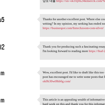
당포 대출
https://xn--ok1bj0n24kmses1k.
u5
Thanks for another excellent post. Where else cou
Thanks for another excellent
writing? In my opinion, my seeking has ended n
5
https://businespot.com/fintechzoom-com-silver/
a12
Thank you for producing such a fascinating essay 
Thank you for producing such
I'm looking forward to reading more
https://fnaf-
5
im
Wow, excellent post. I'd like to draft like this to
Wow, excellent post. I'd like
post has encouraged me to write some posts t
5
ok0b30wt9hb6g.com/
im
This article is an appealing wealth of informative
This article is an appealing
hard work on this and thank you for this informat