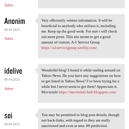
m
Adres
e
n
Anonim
Very efficiently written information. It will be
t
Very efficiently written
beneficial to anybody who utilizes it, including
a
09.04.2025
me. Keep up the good work. For sure i will check
out more posts. This site seems to get a good
r
Adres
amount of visitors. A-1 Service Group
z
https://a1servicegroup.weebly.com/
e
idelive
Wonderful blog! I found it while surfing around on
Wonderful blog! I found it
Yahoo News. Do you have any suggestions on how
09.04.2025
to get listed in Yahoo News? I’ve been trying for a
while but I never seem to get there! Appreciate it.
Adres
Movierulz
https://movierulz-hub.blogspot.com/
sei
You may be permitted to blog post details, though
You may be permitted to blog
not back-links, with regard to they are really
09.04.2025
sanctioned and even at area. 99 prediction