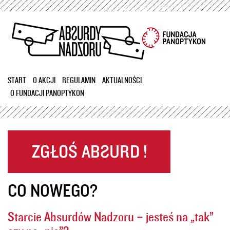
Przejdź
do
treści
START
O AKCJI
REGULAMIN
AKTUALNOŚCI
O FUNDACJI PANOPTYKON
CO NOWEGO?
Starcie Absurdów Nadzoru – jesteś na „tak”