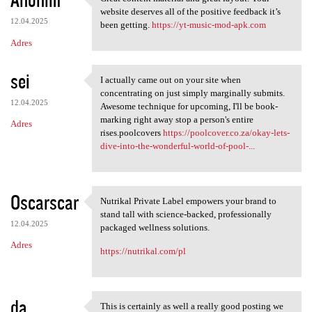
Great content material and
website deserves all of the positive feedback it’s
12.04.2025
been getting.
https://yt-music-mod-apk.com
Adres
sei
I actually came out on your site when
I actually came out on your
concentrating on just simply marginally submits.
12.04.2025
Awesome technique for upcoming, I'll be book-
marking right away stop a person's entire
Adres
rises.poolcovers
https://poolcover.co.za/okay-lets-
dive-into-the-wonderful-world-of-pool-...
Oscarscar
Nutrikal Private Label empowers your brand to
Nutrikal Private Label
stand tall with science-backed, professionally
12.04.2025
packaged wellness solutions.
Adres
https://nutrikal.com/pl
da
This is certainly as well a really good posting we