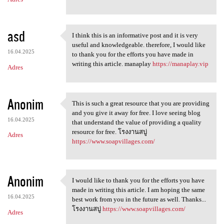
asd
I think this is an informative post and it is very
I think this is an
useful and knowledgeable. therefore, I would like
16.04.2025
to thank you for the efforts you have made in
writing this article. manaplay
https://manaplay.vip
Adres
Anonim
This is such a great resource that you are providing
This is such a great resource
and you give it away for free. I love seeing blog
16.04.2025
that understand the value of providing a quality
resource for free. โรงงานสบู่
Adres
https://www.soapvillages.com/
Anonim
I would like to thank you for the efforts you have
I would like to thank you for
made in writing this article. I am hoping the same
16.04.2025
best work from you in the future as well. Thanks...
โรงงานสบู่
https://www.soapvillages.com/
Adres