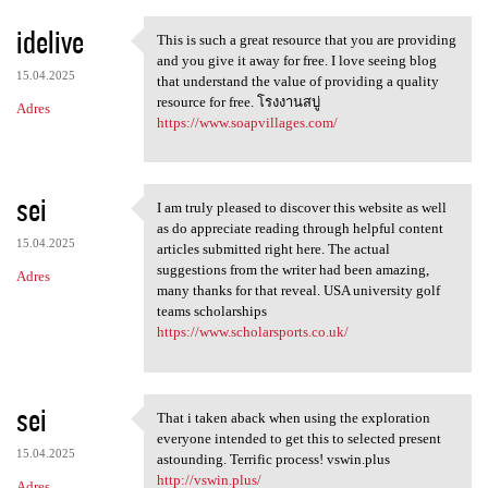
idelive
This is such a great resource that you are providing
This is such a great resource
and you give it away for free. I love seeing blog
15.04.2025
that understand the value of providing a quality
resource for free. โรงงานสบู่
Adres
https://www.soapvillages.com/
sei
I am truly pleased to discover this website as well
I am truly pleased to
as do appreciate reading through helpful content
15.04.2025
articles submitted right here. The actual
suggestions from the writer had been amazing,
Adres
many thanks for that reveal. USA university golf
teams scholarships
https://www.scholarsports.co.uk/
sei
That i taken aback when using the exploration
That i taken aback when using
everyone intended to get this to selected present
15.04.2025
astounding. Terrific process! vswin.plus
http://vswin.plus/
Adres