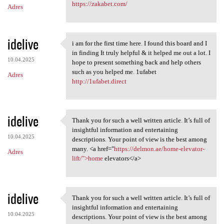
https://zakabet.com/
Adres
idelive
i am for the first time here. I found this board and I
i am for the first time here.
in finding It truly helpful & it helped me out a lot. I
10.04.2025
hope to present something back and help others
such as you helped me. 1ufabet
Adres
http://1ufabet.direct
idelive
Thank you for such a well written article. It’s full of
Thank you for such a well
insightful information and entertaining
10.04.2025
descriptions. Your point of view is the best among
many. <a href="
https://delmon.ae/home-elevator-
Adres
lift/">home
elevators</a>
idelive
Thank you for such a well written article. It’s full of
Thank you for such a well
insightful information and entertaining
10.04.2025
descriptions. Your point of view is the best among