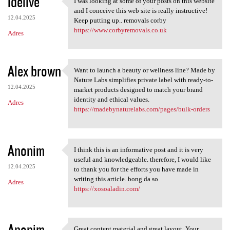
idelive
I was looking at some of your posts on this website
I was looking at some of your
and I conceive this web site is really instructive!
12.04.2025
Keep putting up.. removals corby
https://www.corbyremovals.co.uk
Adres
Alex brown
Want to launch a beauty or wellness line? Made by
Want to launch a beauty or
Nature Labs simplifies private label with ready-to-
12.04.2025
market products designed to match your brand
identity and ethical values.
Adres
https://madebynaturelabs.com/pages/bulk-orders
Anonim
I think this is an informative post and it is very
I think this is an
useful and knowledgeable. therefore, I would like
12.04.2025
to thank you for the efforts you have made in
writing this article. bong da so
Adres
https://xosoaladin.com/
Anonim
Great content material and great layout. Your