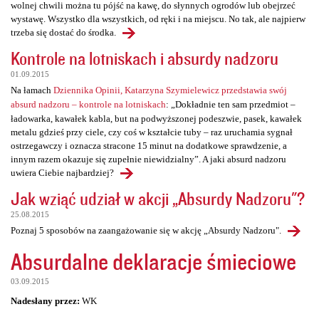
wolnej chwili można tu pójść na kawę, do słynnych ogrodów lub obejrzeć
wystawę. Wszystko dla wszystkich, od ręki i na miejscu. No tak, ale najpierw
trzeba się dostać do środka.
Kontrole na lotniskach i absurdy nadzoru
01.09.2015
Na łamach
Dziennika Opinii, Katarzyna Szymielewicz przedstawia swój
absurd nadzoru – kontrole na lotniskach
: „Dokładnie ten sam przedmiot –
ładowarka, kawałek kabla, but na podwyższonej podeszwie, pasek, kawałek
metalu gdzieś przy ciele, czy coś w kształcie tuby – raz uruchamia sygnał
ostrzegawczy i oznacza stracone 15 minut na dodatkowe sprawdzenie, a
innym razem okazuje się zupełnie niewidzialny”. A jaki absurd nadzoru
uwiera Ciebie najbardziej?
Jak wziąć udział w akcji „Absurdy Nadzoru"?
25.08.2015
Poznaj 5 sposobów na zaangażowanie się w akcję „Absurdy Nadzoru".
Absurdalne deklaracje śmieciowe
03.09.2015
Nadesłany przez:
WK