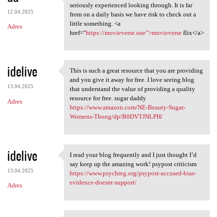
This is certainly as well a
seriously experienced looking through. It is far
12.04.2025
from on a daily basis we have risk to check out a
little something. <a
Adres
href="
https://movieverse.one">movieverse
flix</a>
idelive
This is such a great resource that you are providing
This is such a great resource
and you give it away for free. I love seeing blog
13.04.2025
that understand the value of providing a quality
resource for free. sugar daddy
Adres
https://www.amazon.com/NE-Beauty-Sugar-
Womens-Thong/dp/B0DVTJNLPH/
idelive
I read your blog frequently and I just thought I’d
I read your blog frequently
say keep up the amazing work! psypost criticism
13.04.2025
https://www.psychreg.org/psypost-accused-bias-
evidence-doesnt-support/
Adres