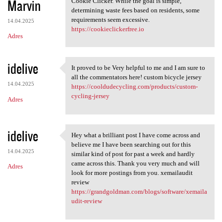
Marvin
Cookie Clicker. While the goal is simple,
determining waste fees based on residents, some
requirements seem excessive.
14.04.2025
https://cookieclickerfree.io
Adres
idelive
It proved to be Very helpful to me and I am sure to
It proved to be Very helpful
all the commentators here! custom bicycle jersey
14.04.2025
https://cooldudecycling.com/products/custom-
cycling-jersey
Adres
idelive
Hey what a brilliant post I have come across and
Hey what a brilliant post I
believe me I have been searching out for this
14.04.2025
similar kind of post for past a week and hardly
came across this. Thank you very much and will
Adres
look for more postings from you. xemailaudit
review
https://grandgoldman.com/blogs/software/xemaila
udit-review