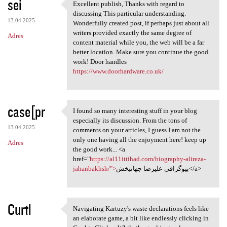
sei
Excellent publish, Thanks with regard to
Excellent publish, Thanks
discussing This particular understanding.
13.04.2025
Wonderfully created post, if perhaps just about all
writers provided exactly the same degree of
Adres
content material while you, the web will be a far
better location. Make sure you continue the good
work! Door handles
https://www.doorhardware.co.uk/
case[pr
I found so many interesting stuff in your blog
I found so many interesting
especially its discussion. From the tons of
13.04.2025
comments on your articles, I guess I am not the
only one having all the enjoyment here! keep up
Adres
the good work... <a
href="
https://al11ittihad.com/biography-alireza-
jahanbakhsh/">
بیوگرافی علیرضا جهانبخش</a>
Curtl
Navigating Kartuzy's waste declarations feels like
Navigating Kartuzy's waste
an elaborate game, a bit like endlessly clicking in