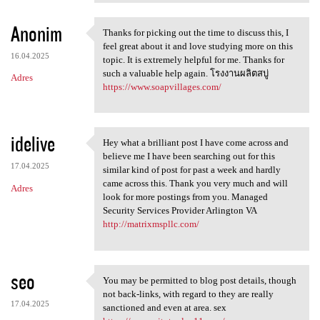
Anonim
Thanks for picking out the time to discuss this, I
Thanks for picking out the
feel great about it and love studying more on this
16.04.2025
topic. It is extremely helpful for me. Thanks for
such a valuable help again. โรงงานผลิตสบู่
Adres
https://www.soapvillages.com/
idelive
Hey what a brilliant post I have come across and
Hey what a brilliant post I
believe me I have been searching out for this
17.04.2025
similar kind of post for past a week and hardly
came across this. Thank you very much and will
Adres
look for more postings from you. Managed
Security Services Provider Arlington VA
http://matrixmspllc.com/
seo
You may be permitted to blog post details, though
You may be permitted to blog
not back-links, with regard to they are really
17.04.2025
sanctioned and even at area. sex