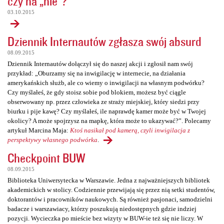
czy na „nie”?
03.10.2015
Dziennik Internautów zgłasza swój absurd
08.09.2015
Dziennik Internautów dołączył się do naszej akcji i zgłosił nam swój
przykład: „Oburzamy się na inwigilację w internecie, na działania
amerykańskich służb, ale co wiemy o inwigilacji na własnym podwórku?
Czy myślałeś, że gdy stoisz sobie pod blokiem, możesz być ciągle
obserwowany np. przez człowieka ze straży miejskiej, który siedzi przy
biurku i pije kawę? Czy myślałeś, ile naprawdę kamer może być w Twojej
okolicy? A może spojrzysz na mapkę, która może to ukazywać?”. Polecamy
artykuł Marcina Maja:
Ktoś nasikał pod kamerą, czyli inwigilacja z
perspektywy własnego podwórka
.
Checkpoint BUW
08.09.2015
Biblioteka Uniwersytecka w Warszawie. Jedna z najważniejszych bibliotek
akademickich w stolicy. Codziennie przewijają się przez nią setki studentów,
doktorantów i pracowników naukowych. Są również pasjonaci, samodzielni
badacze i warszawiacy, którzy poszukują niedostępnych gdzie indziej
pozycji. Wycieczka po mieście bez wizyty w BUW-ie też się nie liczy. W