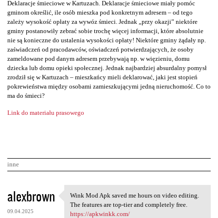
Deklaracje śmieciowe w Kartuzach. Deklaracje śmieciowe miały pomóc
gminom określić, ile osób mieszka pod konkretnym adresem – od tego
zależy wysokość opłaty za wywóz śmieci. Jednak „przy okazji” niektóre
gminy postanowiły zebrać sobie trochę więcej informacji, które absolutnie
nie są konieczne do ustalenia wysokości opłaty! Niektóre gminy żądały np.
zaświadczeń od pracodawców, oświadczeń potwierdzających, że osoby
zameldowane pod danym adresem przebywają np. w więzieniu, domu
dziecka lub domu opieki społecznej. Jednak najbardziej absurdalny pomysł
zrodził się w Kartuzach – mieszkańcy mieli deklarować, jaki jest stopień
pokrewieństwa między osobami zamieszkującymi jedną nieruchomość. Co to
ma do śmieci?
Link do materiału prasowego
inne
K
alexbrown
Wink Mod Apk saved me hours on video editing.
Wink Mod Apk saved me hours
o
The features are top-tier and completely free.
09.04.2025
https://apkwinkk.com/