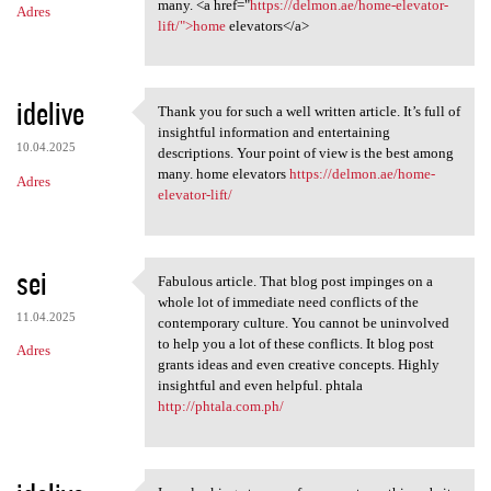
many. <a href="
https://delmon.ae/home-elevator-
Adres
lift/">home
elevators</a>
idelive
Thank you for such a well written article. It’s full of
Thank you for such a well
insightful information and entertaining
10.04.2025
descriptions. Your point of view is the best among
many. home elevators
https://delmon.ae/home-
Adres
elevator-lift/
sei
Fabulous article. That blog post impinges on a
Fabulous article. That blog
whole lot of immediate need conflicts of the
11.04.2025
contemporary culture. You cannot be uninvolved
to help you a lot of these conflicts. It blog post
Adres
grants ideas and even creative concepts. Highly
insightful and even helpful. phtala
http://phtala.com.ph/