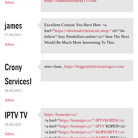
https://samuraitotoplay11.com/
Adres
james
Excellent Content You Have Here. <a
Excellent Content You Have
href="
https://wholesalechemicals.shop/"
rel="do
17.04.2025
follow">buy Painkillers online</a>! Sure The Next
Would Be Much More Interesting To This.
Adres
Crony
reno clean ,
https://biggestlittlecleaningco.com/
reno clean , https:/
Services1
18.04.2025
Adres
IPTV TV
https://besteiptv.cc/
https://besteiptv.cc/
<a href="
https://besteiptv.cc/">IPTVKOPEN</a>
18.04.2025
<a href="
https://besteiptv.cc/">IPTV
KOPEN</a>
<a href="
https://besteiptv.cc/">KOPENIPTV</a>
Adres
<a href="
https://besteiptv.cc/">KOPEN
IPTV</a>