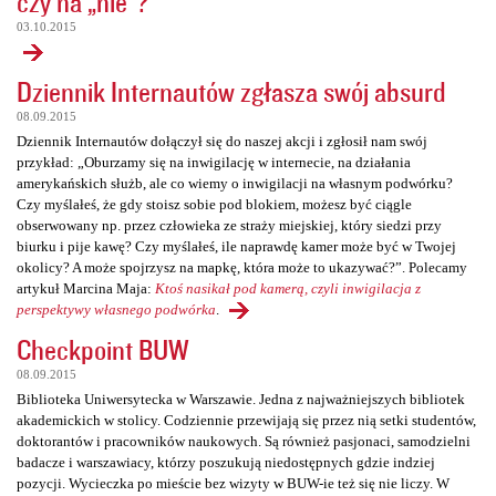
czy na „nie”?
03.10.2015
Dziennik Internautów zgłasza swój absurd
08.09.2015
Dziennik Internautów dołączył się do naszej akcji i zgłosił nam swój
przykład: „Oburzamy się na inwigilację w internecie, na działania
amerykańskich służb, ale co wiemy o inwigilacji na własnym podwórku?
Czy myślałeś, że gdy stoisz sobie pod blokiem, możesz być ciągle
obserwowany np. przez człowieka ze straży miejskiej, który siedzi przy
biurku i pije kawę? Czy myślałeś, ile naprawdę kamer może być w Twojej
okolicy? A może spojrzysz na mapkę, która może to ukazywać?”. Polecamy
artykuł Marcina Maja:
Ktoś nasikał pod kamerą, czyli inwigilacja z
perspektywy własnego podwórka
.
Checkpoint BUW
08.09.2015
Biblioteka Uniwersytecka w Warszawie. Jedna z najważniejszych bibliotek
akademickich w stolicy. Codziennie przewijają się przez nią setki studentów,
doktorantów i pracowników naukowych. Są również pasjonaci, samodzielni
badacze i warszawiacy, którzy poszukują niedostępnych gdzie indziej
pozycji. Wycieczka po mieście bez wizyty w BUW-ie też się nie liczy. W