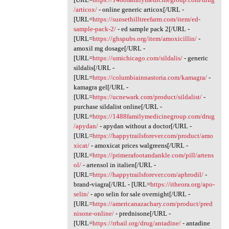
/articox/
- online generic articox[/URL -
[URL=
https://sunsethilltreefarm.com/item/ed-
sample-pack-2/
- ed sample pack 2[/URL -
[URL=
https://ghspubs.org/item/amoxicillin/
-
amoxil mg dosage[/URL -
[URL=
https://umichicago.com/sildalis/
- generic
sildalis[/URL -
[URL=
https://columbiainnastoria.com/kamagra/
-
kamagra gel[/URL -
[URL=
https://ucnewark.com/product/sildalist/
-
purchase sildalist online[/URL -
[URL=
https://1488familymedicinegroup.com/drug
/apydan/
- apydan without a doctor[/URL -
[URL=
https://happytrailsforever.com/product/amo
xicat/
- amoxicat prices walgreens[/URL -
[URL=
https://primerafootandankle.com/pill/artens
ol/
- artensol in italien[/URL -
[URL=
https://happytrailsforever.com/aphrodil/
-
brand-viagra[/URL - [URL=
https://itheora.org/apo-
selin/
- apo selin for sale overnight[/URL -
[URL=
https://americanazachary.com/product/pred
nisone-online/
- prednisone[/URL -
[URL=
https://rrhail.org/drug/antadine/
- antadine