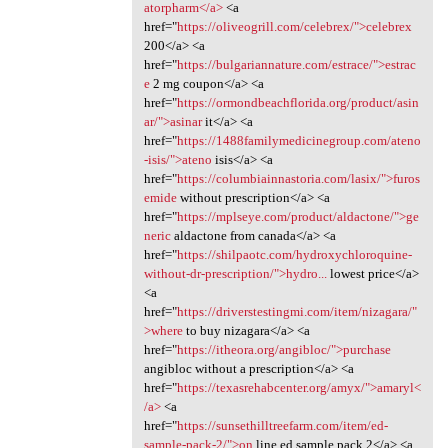
atorpharm</a>
<a
href="
https://oliveogrill.com/celebrex/">celebrex
200</a> <a
href="
https://bulgariannature.com/estrace/">estrac
e
2 mg coupon</a> <a
href="
https://ormondbeachflorida.org/product/asin
ar/">asinar
it</a> <a
href="
https://1488familymedicinegroup.com/ateno
-isis/">ateno
isis</a> <a
href="
https://columbiainnastoria.com/lasix/">furos
emide
without prescription</a> <a
href="
https://mplseye.com/product/aldactone/">ge
neric
aldactone from canada</a> <a
href="
https://shilpaotc.com/hydroxychloroquine-
without-dr-prescription/">hydro...
lowest price</a>
<a
href="
https://driverstestingmi.com/item/nizagara/"
>where
to buy nizagara</a> <a
href="
https://itheora.org/angibloc/">purchase
angibloc without a prescription</a> <a
href="
https://texasrehabcenter.org/amyx/">amaryl<
/a>
<a
href="
https://sunsethilltreefarm.com/item/ed-
sample-pack-2/">on
line ed sample pack 2</a> <a