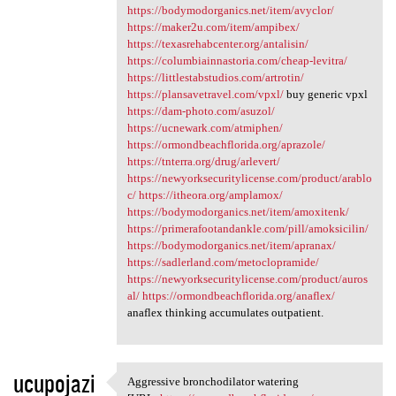
https://bodymodorganics.net/item/avyclor/
https://maker2u.com/item/ampibex/
https://texasrehabcenter.org/antalisin/
https://columbiainnastoria.com/cheap-levitra/
https://littlestabstudios.com/artrotin/
https://plansavetravel.com/vpxl/
buy generic vpxl
https://dam-photo.com/asuzol/
https://ucnewark.com/atmiphen/
https://ormondbeachflorida.org/aprazole/
https://tnterra.org/drug/arlevert/
https://newyorksecuritylicense.com/product/arablo
c/
https://itheora.org/amplamox/
https://bodymodorganics.net/item/amoxitenk/
https://primerafootandankle.com/pill/amoksicilin/
https://bodymodorganics.net/item/apranax/
https://sadlerland.com/metoclopramide/
https://newyorksecuritylicense.com/product/auros
al/
https://ormondbeachflorida.org/anaflex/
anaflex thinking accumulates outpatient.
ucupojazi
Aggressive bronchodilator watering
Aggressive bronchodilator