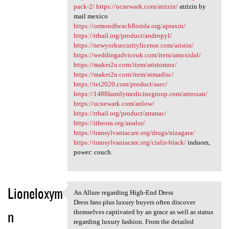
pack-2/
https://ucnewark.com/atrizin/
atrizin by
mail mexico
https://ormondbeachflorida.org/apraxin/
https://rrhail.org/product/andropyl/
https://newyorksecuritylicense.com/aristin/
https://weddingadviceuk.com/item/amoxidal/
https://maker2u.com/item/aristomox/
https://maker2u.com/item/atmadisc/
https://tei2020.com/product/asec/
https://1488familymedicinegroup.com/artrozan/
https://ucnewark.com/anlow/
https://rrhail.org/product/atranac/
https://itheora.org/analor/
https://transylvaniacare.org/drugs/nizagara/
https://transylvaniacare.org/cialis-black/
indoors,
power: couch.
Lioneloxym
An Allure regarding High-End Dress
An Allure regarding High-End
Dress fans plus luxury buyers often discover
n
themselves captivated by an grace as well as status
regarding luxury fashion. From the detailed