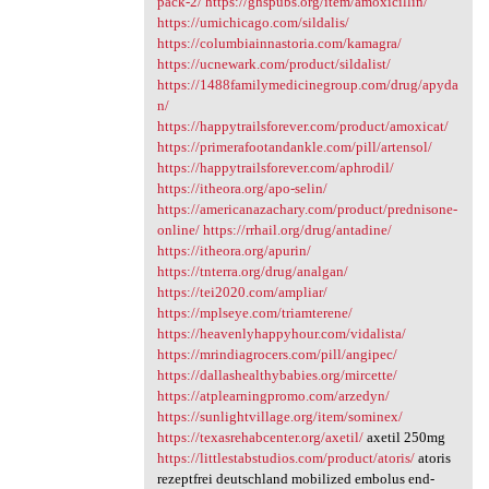
pack-2/
https://ghspubs.org/item/amoxicillin/
https://umichicago.com/sildalis/
https://columbiainnastoria.com/kamagra/
https://ucnewark.com/product/sildalist/
https://1488familymedicinegroup.com/drug/apyda
n/
https://happytrailsforever.com/product/amoxicat/
https://primerafootandankle.com/pill/artensol/
https://happytrailsforever.com/aphrodil/
https://itheora.org/apo-selin/
https://americanazachary.com/product/prednisone-
online/
https://rrhail.org/drug/antadine/
https://itheora.org/apurin/
https://tnterra.org/drug/analgan/
https://tei2020.com/ampliar/
https://mplseye.com/triamterene/
https://heavenlyhappyhour.com/vidalista/
https://mrindiagrocers.com/pill/angipec/
https://dallashealthybabies.org/mircette/
https://atplearningpromo.com/arzedyn/
https://sunlightvillage.org/item/sominex/
https://texasrehabcenter.org/axetil/
axetil 250mg
https://littlestabstudios.com/product/atoris/
atoris
rezeptfrei deutschland mobilized embolus end-