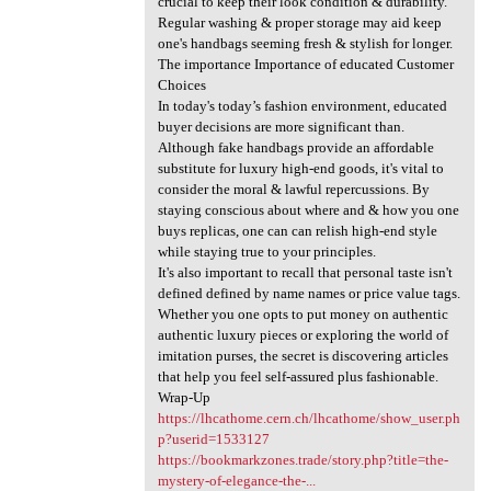
crucial to keep their look condition & durability.
Regular washing & proper storage may aid keep
one's handbags seeming fresh & stylish for longer.
The importance Importance of educated Customer
Choices
In today's today’s fashion environment, educated
buyer decisions are more significant than.
Although fake handbags provide an affordable
substitute for luxury high-end goods, it's vital to
consider the moral & lawful repercussions. By
staying conscious about where and & how you one
buys replicas, one can can relish high-end style
while staying true to your principles.
It's also important to recall that personal taste isn't
defined defined by name names or price value tags.
Whether you one opts to put money on authentic
authentic luxury pieces or exploring the world of
imitation purses, the secret is discovering articles
that help you feel self-assured plus fashionable.
Wrap-Up
https://lhcathome.cern.ch/lhcathome/show_user.ph
p?userid=1533127
https://bookmarkzones.trade/story.php?title=the-
mystery-of-elegance-the-...