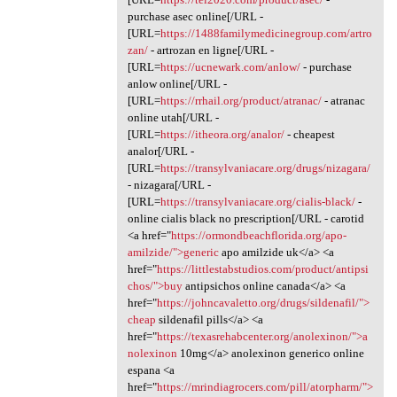
purchase asec online[/URL -
[URL=
https://1488familymedicinegroup.com/artro
zan/
- artrozan en ligne[/URL -
[URL=
https://ucnewark.com/anlow/
- purchase
anlow online[/URL -
[URL=
https://rrhail.org/product/atranac/
- atranac
online utah[/URL -
[URL=
https://itheora.org/analor/
- cheapest
analor[/URL -
[URL=
https://transylvaniacare.org/drugs/nizagara/
- nizagara[/URL -
[URL=
https://transylvaniacare.org/cialis-black/
-
online cialis black no prescription[/URL - carotid
<a href="
https://ormondbeachflorida.org/apo-
amilzide/">generic
apo amilzide uk</a> <a
href="
https://littlestabstudios.com/product/antipsi
chos/">buy
antipsichos online canada</a> <a
href="
https://johncavaletto.org/drugs/sildenafil/">
cheap
sildenafil pills</a> <a
href="
https://texasrehabcenter.org/anolexinon/">a
nolexinon
10mg</a> anolexinon generico online
espana <a
href="
https://mrindiagrocers.com/pill/atorpharm/">