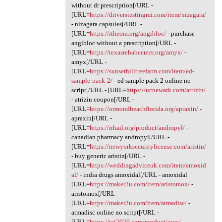
without dr prescription[/URL -
[URL=
https://driverstestingmi.com/item/nizagara/
- nizagara capsules[/URL -
[URL=
https://itheora.org/angibloc/
- purchase
angibloc without a prescription[/URL -
[URL=
https://texasrehabcenter.org/amyx/
-
amyx[/URL -
[URL=
https://sunsethilltreefarm.com/item/ed-
sample-pack-2/
- ed sample pack 2 online no
script[/URL - [URL=
https://ucnewark.com/atrizin/
- atrizin coupon[/URL -
[URL=
https://ormondbeachflorida.org/apraxin/
-
apraxin[/URL -
[URL=
https://rrhail.org/product/andropyl/
-
canadian pharmacy andropyl[/URL -
[URL=
https://newyorksecuritylicense.com/aristin/
- buy generic aristin[/URL -
[URL=
https://weddingadviceuk.com/item/amoxid
al/
- india drugs amoxidal[/URL - amoxidal
[URL=
https://maker2u.com/item/aristomox/
-
aristomox[/URL -
[URL=
https://maker2u.com/item/atmadisc/
-
atmadisc online no script[/URL -
[URL=
https://tei2020.com/product/asec/
-