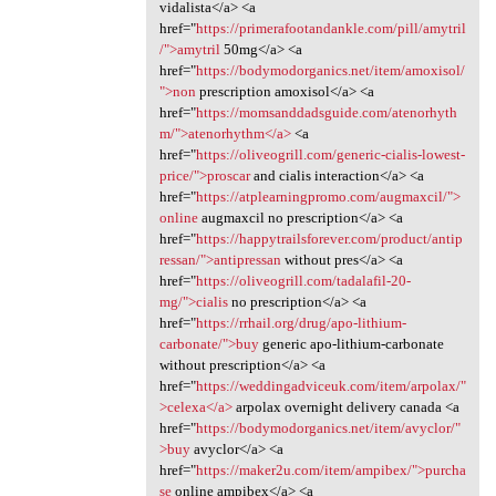
vidalista</a> <a
href="
https://primerafootandankle.com/pill/amytril
/">amytril
50mg</a> <a
href="
https://bodymodorganics.net/item/amoxisol/
">non
prescription amoxisol</a> <a
href="
https://momsanddadsguide.com/atenorhyth
m/">atenorhythm</a>
<a
href="
https://oliveogrill.com/generic-cialis-lowest-
price/">proscar
and cialis interaction</a> <a
href="
https://atplearningpromo.com/augmaxcil/">
online
augmaxcil no prescription</a> <a
href="
https://happytrailsforever.com/product/antip
ressan/">antipressan
without pres</a> <a
href="
https://oliveogrill.com/tadalafil-20-
mg/">cialis
no prescription</a> <a
href="
https://rrhail.org/drug/apo-lithium-
carbonate/">buy
generic apo-lithium-carbonate
without prescription</a> <a
href="
https://weddingadviceuk.com/item/arpolax/"
>celexa</a>
arpolax overnight delivery canada <a
href="
https://bodymodorganics.net/item/avyclor/"
>buy
avyclor</a> <a
href="
https://maker2u.com/item/ampibex/">purcha
se
online ampibex</a> <a