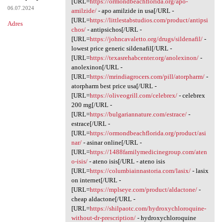
[URL=
https://ormondbeachflorida.org/apo-
06.07.2024
amilzide/
- apo amilzide in usa[/URL -
[URL=
https://littlestabstudios.com/product/antipsi
Adres
chos/
- antipsichos[/URL -
[URL=
https://johncavaletto.org/drugs/sildenafil/
-
lowest price generic sildenafil[/URL -
[URL=
https://texasrehabcenter.org/anolexinon/
-
anolexinon[/URL -
[URL=
https://mrindiagrocers.com/pill/atorpharm/
-
atorpharm best price usa[/URL -
[URL=
https://oliveogrill.com/celebrex/
- celebrex
200 mg[/URL -
[URL=
https://bulgariannature.com/estrace/
-
estrace[/URL -
[URL=
https://ormondbeachflorida.org/product/asi
nar/
- asinar online[/URL -
[URL=
https://1488familymedicinegroup.com/aten
o-isis/
- ateno isis[/URL - ateno isis
[URL=
https://columbiainnastoria.com/lasix/
- lasix
on internet[/URL -
[URL=
https://mplseye.com/product/aldactone/
-
cheap aldactone[/URL -
[URL=
https://shilpaotc.com/hydroxychloroquine-
without-dr-prescription/
- hydroxychloroquine