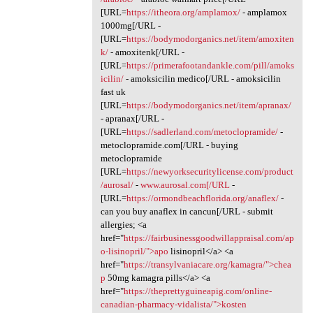
[URL=
https://itheora.org/amplamox/
- amplamox
1000mg[/URL -
[URL=
https://bodymodorganics.net/item/amoxiten
k/
- amoxitenk[/URL -
[URL=
https://primerafootandankle.com/pill/amoks
icilin/
- amoksicilin medico[/URL - amoksicilin
fast uk
[URL=
https://bodymodorganics.net/item/apranax/
- apranax[/URL -
[URL=
https://sadlerland.com/metoclopramide/
-
metoclopramide.com[/URL - buying
metoclopramide
[URL=
https://newyorksecuritylicense.com/product
/aurosal/
-
www.aurosal.com[/URL
-
[URL=
https://ormondbeachflorida.org/anaflex/
-
can you buy anaflex in cancun[/URL - submit
allergies; <a
href="
https://fairbusinessgoodwillappraisal.com/ap
o-lisinopril/">apo
lisinopril</a> <a
href="
https://transylvaniacare.org/kamagra/">chea
p
50mg kamagra pills</a> <a
href="
https://theprettyguineapig.com/online-
canadian-pharmacy-vidalista/">kosten