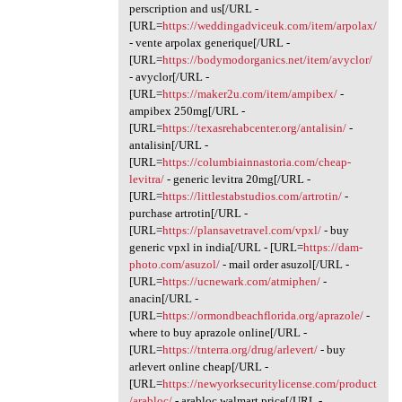
perscription and us[/URL -
[URL=
https://weddingadviceuk.com/item/arpolax/
- vente arpolax generique[/URL -
[URL=
https://bodymodorganics.net/item/avyclor/
- avyclor[/URL -
[URL=
https://maker2u.com/item/ampibex/
-
ampibex 250mg[/URL -
[URL=
https://texasrehabcenter.org/antalisin/
-
antalisin[/URL -
[URL=
https://columbiainnastoria.com/cheap-
levitra/
- generic levitra 20mg[/URL -
[URL=
https://littlestabstudios.com/artrotin/
-
purchase artrotin[/URL -
[URL=
https://plansavetravel.com/vpxl/
- buy
generic vpxl in india[/URL - [URL=
https://dam-
photo.com/asuzol/
- mail order asuzol[/URL -
[URL=
https://ucnewark.com/atmiphen/
-
anacin[/URL -
[URL=
https://ormondbeachflorida.org/aprazole/
-
where to buy aprazole online[/URL -
[URL=
https://tnterra.org/drug/arlevert/
- buy
arlevert online cheap[/URL -
[URL=
https://newyorksecuritylicense.com/product
/arabloc/
- arabloc walmart price[/URL -