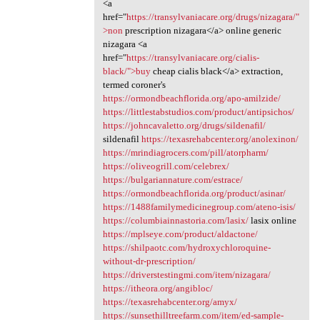
<a
href="
https://transylvaniacare.org/drugs/nizagara/"
>non
prescription nizagara</a> online generic
nizagara <a
href="
https://transylvaniacare.org/cialis-
black/">buy
cheap cialis black</a> extraction,
termed coroner's
https://ormondbeachflorida.org/apo-amilzide/
https://littlestabstudios.com/product/antipsichos/
https://johncavaletto.org/drugs/sildenafil/
sildenafil
https://texasrehabcenter.org/anolexinon/
https://mrindiagrocers.com/pill/atorpharm/
https://oliveogrill.com/celebrex/
https://bulgariannature.com/estrace/
https://ormondbeachflorida.org/product/asinar/
https://1488familymedicinegroup.com/ateno-isis/
https://columbiainnastoria.com/lasix/
lasix online
https://mplseye.com/product/aldactone/
https://shilpaotc.com/hydroxychloroquine-
without-dr-prescription/
https://driverstestingmi.com/item/nizagara/
https://itheora.org/angibloc/
https://texasrehabcenter.org/amyx/
https://sunsethilltreefarm.com/item/ed-sample-