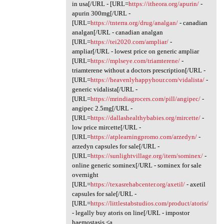
in usa[/URL - [URL=
https://itheora.org/apurin/
-
apurin 300mg[/URL -
[URL=
https://tnterra.org/drug/analgan/
- canadian
analgan[/URL - canadian analgan
[URL=
https://tei2020.com/ampliar/
-
ampliar[/URL - lowest price on generic ampliar
[URL=
https://mplseye.com/triamterene/
-
triamterene without a doctors prescription[/URL -
[URL=
https://heavenlyhappyhour.com/vidalista/
-
generic vidalista[/URL -
[URL=
https://mrindiagrocers.com/pill/angipec/
-
angipec 2.5mg[/URL -
[URL=
https://dallashealthybabies.org/mircette/
-
low price mircette[/URL -
[URL=
https://atplearningpromo.com/arzedyn/
-
arzedyn capsules for sale[/URL -
[URL=
https://sunlightvillage.org/item/sominex/
-
online generic sominex[/URL - sominex for sale
overnight
[URL=
https://texasrehabcenter.org/axetil/
- axetil
capsules for sale[/URL -
[URL=
https://littlestabstudios.com/product/atoris/
- legally buy atoris on line[/URL - impostor
haemostasis <a