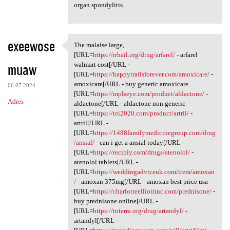
organ spondylitis.
exeewose
The malaise large,
The malaise large, [URL=https
[URL=
https://rrhail.org/drug/arfarel/
- arfarel
muaw
walmart cost[/URL -
[URL=
https://happytrailsforever.com/amoxicare/
-
amoxicare[/URL - buy generic amoxicare
06.07.2024
[URL=
https://mplseye.com/product/aldactone/
-
Adres
aldactone[/URL - aldactone non generic
[URL=
https://tei2020.com/product/artril/
-
artril[/URL -
[URL=
https://1488familymedicinegroup.com/drug
/ansial/
- can i get a ansial today[/URL -
[URL=
https://recipiy.com/drugs/atenolol/
-
atenolol tablets[/URL -
[URL=
https://weddingadviceuk.com/item/amoxan
/
- amoxan 375mg[/URL - amoxan best price usa
[URL=
https://charlotteelliottinc.com/prednisone/
-
buy prednisone online[/URL -
[URL=
https://tnterra.org/drug/artandyl/
-
artandyl[/URL -