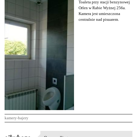
Toaleta przy stacji benzynowej
Orlen w Rabie Wyżnej 256a.
Kamera jest umieszczona
centralnie nad pisuarem.
kamery-bajery
K