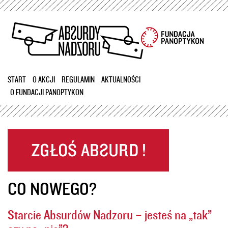
Przejdź
do
treści
START
O AKCJI
REGULAMIN
AKTUALNOŚCI
O FUNDACJI PANOPTYKON
CO NOWEGO?
Starcie Absurdów Nadzoru – jesteś na „tak”