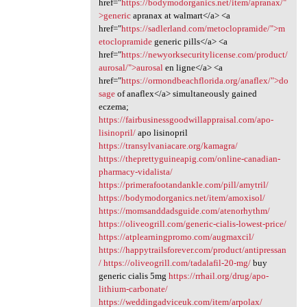
href="
https://bodymodorganics.net/item/apranax/"
>generic
apranax at walmart</a> <a
href="
https://sadlerland.com/metoclopramide/">m
etoclopramide
generic pills</a> <a
href="
https://newyorksecuritylicense.com/product/
aurosal/">aurosal
en ligne</a> <a
href="
https://ormondbeachflorida.org/anaflex/">do
sage
of anaflex</a> simultaneously gained
eczema;
https://fairbusinessgoodwillappraisal.com/apo-
lisinopril/
apo lisinopril
https://transylvaniacare.org/kamagra/
https://theprettyguineapig.com/online-canadian-
pharmacy-vidalista/
https://primerafootandankle.com/pill/amytril/
https://bodymodorganics.net/item/amoxisol/
https://momsanddadsguide.com/atenorhythm/
https://oliveogrill.com/generic-cialis-lowest-price/
https://atplearningpromo.com/augmaxcil/
https://happytrailsforever.com/product/antipressan
/
https://oliveogrill.com/tadalafil-20-mg/
buy
generic cialis 5mg
https://rrhail.org/drug/apo-
lithium-carbonate/
https://weddingadviceuk.com/item/arpolax/