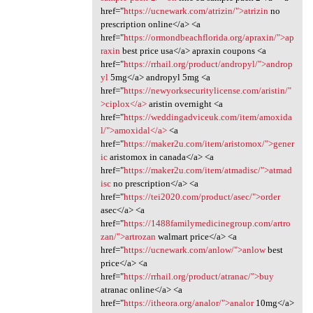
href="
https://ucnewark.com/atrizin/">atrizin
no
prescription online</a> <a
href="
https://ormondbeachflorida.org/apraxin/">ap
raxin
best price usa</a> apraxin coupons <a
href="
https://rrhail.org/product/andropyl/">androp
yl
5mg</a> andropyl 5mg <a
href="
https://newyorksecuritylicense.com/aristin/"
>ciplox</a>
aristin overnight <a
href="
https://weddingadviceuk.com/item/amoxida
l/">amoxidal</a>
<a
href="
https://maker2u.com/item/aristomox/">gener
ic
aristomox in canada</a> <a
href="
https://maker2u.com/item/atmadisc/">atmad
isc
no prescription</a> <a
href="
https://tei2020.com/product/asec/">order
asec</a> <a
href="
https://1488familymedicinegroup.com/artro
zan/">artrozan
walmart price</a> <a
href="
https://ucnewark.com/anlow/">anlow
best
price</a> <a
href="
https://rrhail.org/product/atranac/">buy
atranac online</a> <a
href="
https://itheora.org/analor/">analor
10mg</a>