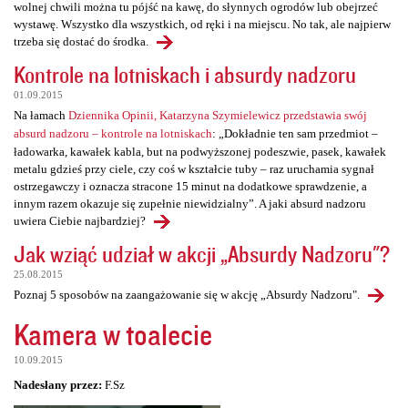
wolnej chwili można tu pójść na kawę, do słynnych ogrodów lub obejrzeć
wystawę. Wszystko dla wszystkich, od ręki i na miejscu. No tak, ale najpierw
trzeba się dostać do środka.
Kontrole na lotniskach i absurdy nadzoru
01.09.2015
Na łamach
Dziennika Opinii, Katarzyna Szymielewicz przedstawia swój
absurd nadzoru – kontrole na lotniskach
: „Dokładnie ten sam przedmiot –
ładowarka, kawałek kabla, but na podwyższonej podeszwie, pasek, kawałek
metalu gdzieś przy ciele, czy coś w kształcie tuby – raz uruchamia sygnał
ostrzegawczy i oznacza stracone 15 minut na dodatkowe sprawdzenie, a
innym razem okazuje się zupełnie niewidzialny”. A jaki absurd nadzoru
uwiera Ciebie najbardziej?
Jak wziąć udział w akcji „Absurdy Nadzoru"?
25.08.2015
Poznaj 5 sposobów na zaangażowanie się w akcję „Absurdy Nadzoru".
Kamera w toalecie
10.09.2015
Nadesłany przez:
F.Sz