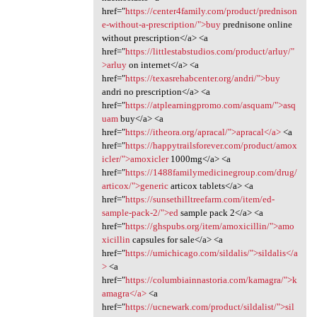
href="
https://center4family.com/product/prednison
e-without-a-prescription/">buy
prednisone online
without prescription</a> <a
href="
https://littlestabstudios.com/product/arluy/"
>arluy
on internet</a> <a
href="
https://texasrehabcenter.org/andri/">buy
andri no prescription</a> <a
href="
https://atplearningpromo.com/asquam/">asq
uam
buy</a> <a
href="
https://itheora.org/apracal/">apracal</a>
<a
href="
https://happytrailsforever.com/product/amox
icler/">amoxicler
1000mg</a> <a
href="
https://1488familymedicinegroup.com/drug/
articox/">generic
articox tablets</a> <a
href="
https://sunsethilltreefarm.com/item/ed-
sample-pack-2/">ed
sample pack 2</a> <a
href="
https://ghspubs.org/item/amoxicillin/">amo
xicillin
capsules for sale</a> <a
href="
https://umichicago.com/sildalis/">sildalis</a
>
<a
href="
https://columbiainnastoria.com/kamagra/">k
amagra</a>
<a
href="
https://ucnewark.com/product/sildalist/">sil