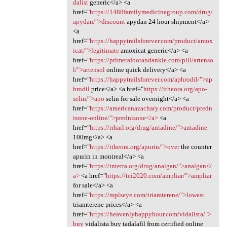
dalist
generic</a> <a
href="
https://1488familymedicinegroup.com/drug/
apydan/">discount
apydan 24 hour shipment</a>
<a
href="
https://happytrailsforever.com/product/amox
icat/">legitimate
amoxicat generic</a> <a
href="
https://primerafootandankle.com/pill/artenso
l/">artensol
online quick delivery</a> <a
href="
https://happytrailsforever.com/aphrodil/">ap
hrodil
price</a> <a href="
https://itheora.org/apo-
selin/">apo
selin for sale overnight</a> <a
href="
https://americanazachary.com/product/predn
isone-online/">prednisone</a>
<a
href="
https://rrhail.org/drug/antadine/">antadine
100mg</a> <a
href="
https://itheora.org/apurin/">over
the counter
apurin in montreal</a> <a
href="
https://tnterra.org/drug/analgan/">analgan</
a>
<a href="
https://tei2020.com/ampliar/">ampliar
for sale</a> <a
href="
https://mplseye.com/triamterene/">lowest
triamterene prices</a> <a
href="
https://heavenlyhappyhour.com/vidalista/">
buy
vidalista buy tadalafil from certified online