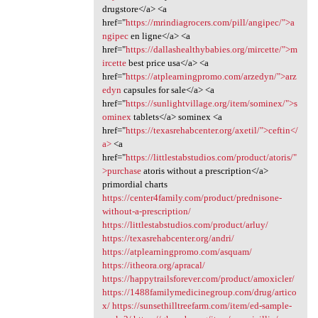
drugstore</a> <a
href="
https://mrindiagrocers.com/pill/angipec/">a
ngipec
en ligne</a> <a
href="
https://dallashealthybabies.org/mircette/">m
ircette
best price usa</a> <a
href="
https://atplearningpromo.com/arzedyn/">arz
edyn
capsules for sale</a> <a
href="
https://sunlightvillage.org/item/sominex/">s
ominex
tablets</a> sominex <a
href="
https://texasrehabcenter.org/axetil/">ceftin</
a>
<a
href="
https://littlestabstudios.com/product/atoris/"
>purchase
atoris without a prescription</a>
primordial charts
https://center4family.com/product/prednisone-
without-a-prescription/
https://littlestabstudios.com/product/arluy/
https://texasrehabcenter.org/andri/
https://atplearningpromo.com/asquam/
https://itheora.org/apracal/
https://happytrailsforever.com/product/amoxicler/
https://1488familymedicinegroup.com/drug/artico
x/
https://sunsethilltreefarm.com/item/ed-sample-