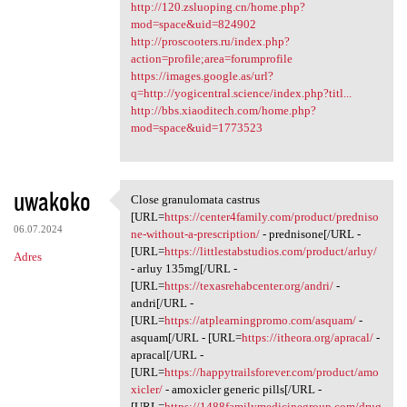
http://120.zsluoping.cn/home.php?
mod=space&uid=824902
http://proscooters.ru/index.php?
action=profile;area=forumprofile
https://images.google.as/url?
q=http://yogicentral.science/index.php?titl...
http://bbs.xiaoditech.com/home.php?
mod=space&uid=1773523
uwakoko
Close granulomata castrus
Close granulomata castrus
[URL=
https://center4family.com/product/predniso
06.07.2024
ne-without-a-prescription/
- prednisone[/URL -
[URL=
https://littlestabstudios.com/product/arluy/
Adres
- arluy 135mg[/URL -
[URL=
https://texasrehabcenter.org/andri/
-
andri[/URL -
[URL=
https://atplearningpromo.com/asquam/
-
asquam[/URL - [URL=
https://itheora.org/apracal/
-
apracal[/URL -
[URL=
https://happytrailsforever.com/product/amo
xicler/
- amoxicler generic pills[/URL -
[URL=
https://1488familymedicinegroup.com/drug