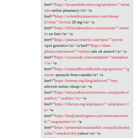
href="
https://texasrehabcenter.org/antalisin/">antal
isin
online pharmacy</a> <a
href="
https://columbiainnastoria.com/cheap-
levitra/">levitra
20 mg</a> <a
href="
https://littlestabstudios.com/artrotin/">artrot
in
on line</a> <a
href="
https://plansavetravel.com/vpxl/">precio
vpxl generico</a> <a href="
https://dam-
photo.com/asuzol/">online
sale uk asuzol</a> <a
href="
https://ucnewark.com/atmiphen/">atmiphen
</a>
<a
href="
https://ormondbeachflorida.org/aprazole/">g
eneric
aprazole from canada</a> <a
href="
https://tnterra.org/drug/arlevert/">buy
arlevert online cheap</a> <a
href="
https://newyorksecuritylicense.com/product/
arabloc/">arabloc</a>
<a
href="
https://itheora.org/amplamox/">amplamox</
a>
<a
href="
https://bodymodorganics.net/item/amoxiten
k/">augmentin</a>
<a
href="
https://primerafootandankle.com/pill/amoksi
cilin/">amoksicilin
yahoo</a> <a