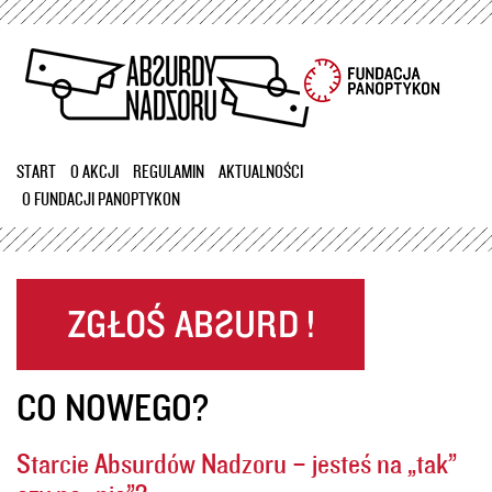
Przejdź
do
treści
START
O AKCJI
REGULAMIN
AKTUALNOŚCI
O FUNDACJI PANOPTYKON
CO NOWEGO?
Starcie Absurdów Nadzoru – jesteś na „tak”