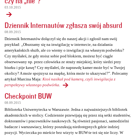
czy na „nie”?
03.10.2015
Dziennik Internautów zgłasza swój absurd
08.09.2015
Dziennik Internautów dołączył się do naszej akcji i zgłosił nam swój
przykład: „Oburzamy się na inwigilację w internecie, na działania
amerykańskich służb, ale co wiemy o inwigilacji na własnym podwórku?
Czy myślałeś, że gdy stoisz sobie pod blokiem, możesz być ciągle
obserwowany np. przez człowieka ze straży miejskiej, który siedzi przy
biurku i pije kawę? Czy myślałeś, ile naprawdę kamer może być w Twojej
okolicy? A może spojrzysz na mapkę, która może to ukazywać?”. Polecamy
artykuł Marcina Maja:
Ktoś nasikał pod kamerą, czyli inwigilacja z
perspektywy własnego podwórka
.
Checkpoint BUW
08.09.2015
Biblioteka Uniwersytecka w Warszawie. Jedna z najważniejszych bibliotek
akademickich w stolicy. Codziennie przewijają się przez nią setki studentów,
doktorantów i pracowników naukowych. Są również pasjonaci, samodzielni
badacze i warszawiacy, którzy poszukują niedostępnych gdzie indziej
pozycji. Wycieczka po mieście bez wizyty w BUW-ie też się nie liczy. W