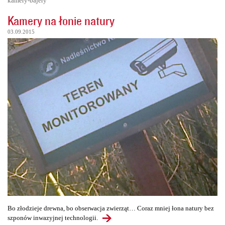
kamery-bajery
Kamery na łonie natury
03.09.2015
Bo złodzieje drewna, bo obserwacja zwierząt… Coraz mniej łona natury bez
szponów inwazyjnej technologii.