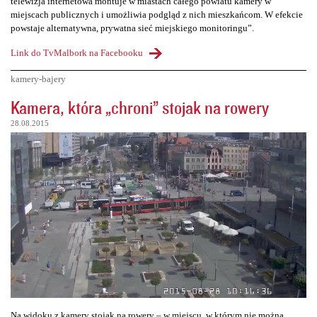
telewizja internetowa montuje w miastach całego powiatu kamery w
miejscach publicznych i umożliwia podgląd z nich mieszkańcom. W efekcie
powstaje alternatywna, prywatna sieć miejskiego monitoringu”.
Link do TvMalbork na Facebooku
kamery-bajery
Kamera, która „chroni” stojak na rowery
28.08.2015
Na widoku z kamery stojak na rowery – w miejscu, w którym nie można