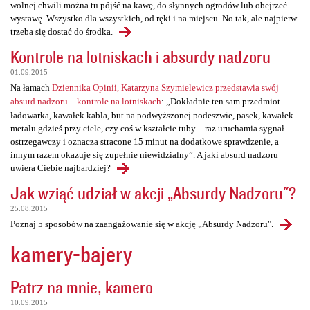
wolnej chwili można tu pójść na kawę, do słynnych ogrodów lub obejrzeć
wystawę. Wszystko dla wszystkich, od ręki i na miejscu. No tak, ale najpierw
trzeba się dostać do środka.
Kontrole na lotniskach i absurdy nadzoru
01.09.2015
Na łamach
Dziennika Opinii, Katarzyna Szymielewicz przedstawia swój
absurd nadzoru – kontrole na lotniskach
: „Dokładnie ten sam przedmiot –
ładowarka, kawałek kabla, but na podwyższonej podeszwie, pasek, kawałek
metalu gdzieś przy ciele, czy coś w kształcie tuby – raz uruchamia sygnał
ostrzegawczy i oznacza stracone 15 minut na dodatkowe sprawdzenie, a
innym razem okazuje się zupełnie niewidzialny”. A jaki absurd nadzoru
uwiera Ciebie najbardziej?
Jak wziąć udział w akcji „Absurdy Nadzoru"?
25.08.2015
Poznaj 5 sposobów na zaangażowanie się w akcję „Absurdy Nadzoru".
kamery-bajery
Patrz na mnie, kamero
10.09.2015