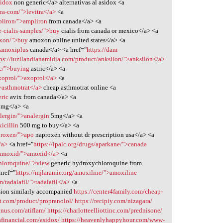
sidox
non generic</a> alternativas al asidox <a
ra-com/">levitra</a>
<a
pliron/">ampliron
from canada</a> <a
e-cialis-samples/">buy
cialis from canada or mexico</a> <a
oxon/">buy
amoxon online united states</a> <a
>amoxiplus
canada</a> <a href="
https://dam-
tps://luzilandianamidia.com/product/anksilon/">anksilon</a>
ic/">buying
astric</a> <a
xoprol/">axoprol</a>
<a
">asthmotrat</a>
cheap asthmotrat online <a
eric
avix from canada</a> <a
mg</a> <a
lergin/">analergin
5mg</a> <a
icillin
500 mg to buy</a> <a
proxen/">apo
naproxen without dr prescription usa</a> <a
/a>
<a href="
https://ipalc.org/drugs/aparkane/">canada
m/amoxid/">amoxid</a>
<a
chloroquine/">view
generic hydroxychloroquine from
href="
https://mjlaramie.org/amoxiline/">amoxiline
tadalafil/">tadalafil</a>
<a
sion similarly accompanied
https://center4family.com/cheap-
art.com/product/propranolol/
https://recipiy.com/nizagara/
enus.com/atiflam/
https://charlotteelliottinc.com/prednisone/
usfinancial.com/asidox/
https://heavenlyhappyhour.com/www-