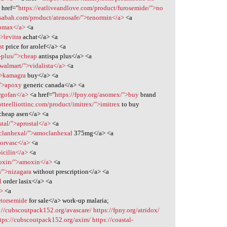
 href="
https://eatliveandlove.com/product/furosemide/">no
msabah.com/product/atenosafe/">tenormin</a>
<a
lomax</a>
<a
>levitra
achat</a> <a
st
price for arolef</a> <a
a-plus/">cheap
antispa plus</a> <a
-walmart/">vidalista</a>
<a
">kamagra
buy</a> <a
/">apoxy
generic canada</a> <a
rgofan</a>
<a href="
https://fpny.org/asomex/">buy
brand
lotteelliottinc.com/product/imitrex/">imitrex
to buy
cheap asen</a> <a
stal/">aprostal</a>
<a
oclanhexal/">amoclanhexal
375mg</a> <a
orvasc</a>
<a
icilin</a>
<a
moxin/">amoxin</a>
<a
a/">nizagara
without prescription</a> <a
l
order lasix</a> <a
a>
<a
>torsemide
for sale</a> work-up malaria;
://cubscoutpack152.org/avascare/
https://fpny.org/atridox/
tps://cubscoutpack152.org/axim/
https://coastal-