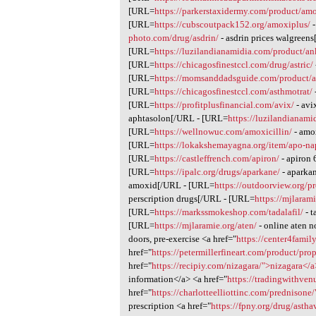
[URL=
https://parkerstaxidermy.com/product/am
[URL=
https://cubscoutpack152.org/amoxiplus/
-
photo.com/drug/asdrin/
- asdrin prices walgreens
[URL=
https://luzilandianamidia.com/product/an
[URL=
https://chicagosfinestccl.com/drug/astric/
[URL=
https://momsanddadsguide.com/product/a
[URL=
https://chicagosfinestccl.com/asthmotrat/
[URL=
https://profitplusfinancial.com/avix/
- avi
aphtasolon[/URL - [URL=
https://luzilandianami
[URL=
https://wellnowuc.com/amoxicillin/
- amo
[URL=
https://lokakshemayagna.org/item/apo-na
[URL=
https://castleffrench.com/apiron/
- apiron
[URL=
https://ipalc.org/drugs/aparkane/
- aparka
amoxid[/URL - [URL=
https://outdoorview.org/
perscription drugs[/URL - [URL=
https://mjlaram
[URL=
https://markssmokeshop.com/tadalafil/
- t
[URL=
https://mjlaramie.org/aten/
- online aten n
doors, pre-exercise <a href="
https://center4famil
href="
https://petermillerfineart.com/product/pr
href="
https://recipiy.com/nizagara/">nizagara</a
information</a> <a href="
https://tradingwithven
href="
https://charlotteelliottinc.com/prednisone
prescription <a href="
https://fpny.org/drug/asth