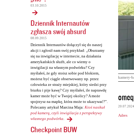
03.10.2015
Dziennik Internautów
zgłasza swój absurd
08.09.2015
Dziennik Internautów dołączył się do naszej
akcji i zgłosił nam swój przykład: „Oburzamy
się na inwigilację w internecie, na działania
amerykańskich służb, ale co wiemy o
inwigilacji na własnym podwórku? Czy
myślałeś, że gdy stoisz sobie pod blokiem,
kamery-b
możesz być ciągle obserwowany np. przez
człowieka ze straży miejskiej, który siedzi przy
biurku i pije kawę? Czy myślałeś, ile naprawdę
K
omeq
kamer może być w Twojej okolicy? A może
o
spojrzysz na mapkę, która może to ukazywać?”.
20.07.202
Polecamy artykuł Marcina Maja:
Ktoś nasikał
m
pod kamerą, czyli inwigilacja z perspektywy
Adres
e
własnego podwórka
.
n
Checkpoint BUW