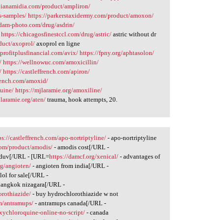
ndianamidia.com/product/ampliron/
s-samples/
https://parkerstaxidermy.com/product/amoxon/
/dam-photo.com/drug/asdrin/
https://chicagosfinestccl.com/drug/astric/
astric without dr
uct/axoprol/
axoprol en ligne
/profitplusfinancial.com/avix/
https://fpny.org/aphtasolon/
/
https://wellnowuc.com/amoxicillin/
/
https://castleffrench.com/apiron/
french.com/amoxid/
uine/
https://mjlaramie.org/amoxiline/
jlaramie.org/aten/
trauma, hook attempts, 20.
ps://castleffrench.com/apo-nortriptyline/
- apo-nortriptyline
com/product/amodis/
- amodis cost[/URL -
iduv[/URL - [URL=
https://damcf.org/xenical/
- advantages of
rg/angioten/
- angioten from india[/URL -
lol for sale[/URL -
bangkok nizagara[/URL -
rothiazide/
- buy hydrochlorothiazide w not
m/antramups/
- antramups canada[/URL -
oxychloroquine-online-no-script/
- canada