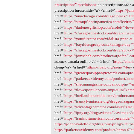
prescription/">prednisone
no prescription</a> <a
prescription furosemide</a> <a href="
https://jo
href="
https://umichicago.com/drugs/flomax/">f
href="
https://stroupflooringamerica.com/levitra/"
href="
https://darlenesgiftshop.com/arolef/">lowe
href="
https://chicagosfinestccl.com/drug/antisp
href="
https://yourdirectpt.com/vidalista-price-at
href="
https://bayridersgroup.com/kamagra-buy/
href="
https://chicagosfinestccl.com/drug/apoxy
href="
https://jomsabah.com/product/argofan/">a
asomex canada online</a> <a href="
https://char
cheap</a> <a href="
https://ipalc.org/asen/">buy
href="
https://greaterparsippanyrewards.com/apro
href="
https://parkerstaxidermy.com/product/am
href="
https://shecanmagazine.com/amodipin/">n
href="
https://flowerpopular.com/ampicilin/">amp
href="
https://luzilandianamidia.com/product/a
href="
https://transylvaniacare.org/drugs/nizagar
href="
https://advantagecarpetca.com/lasix/">mai
href="
https://fpny.org/drug/avimox/">avimox</
href="
https://frankfortamerican.com/torsemide/"
https://johncavaletto.org/drug/buy-priligy/
https
https://parkerstaxidermy.com/product/apron-f/
ht