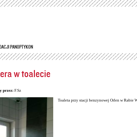
Przejdź
do
treści
DACJI PANOPTYKON
ra w toalecie
5
y przez:
F.Sz
Toaleta przy stacji benzynowej Orlen w Rabie 