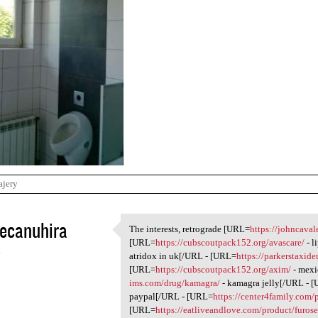
ajery
ecanuhira
The interests, retrograde [URL=
https://johncaval
The interests, retrograde
[URL=
https://cubscoutpack152.org/avascare/
- l
4
atridox in uk[/URL - [URL=
https://parkerstaxid
[URL=
https://cubscoutpack152.org/axim/
- mexi
ims.com/drug/kamagra/
- kamagra jelly[/URL - 
paypal[/URL - [URL=
https://center4family.com/
[URL=
https://eatliveandlove.com/product/furos