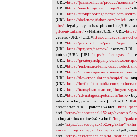
[URL=
https://jomsabah.com/product/atenosafe/
-
[URL=
https://umichicago.com/drugs/flomax/
- f
[URL=
https://stroupflooringamerica.com/levitra/
[URL=
https://darlenesgiftshop.com/arolef/
- aro
plus/
- legally buy antispa-plus on line[/URL - a
price-at-walmart/
- vidalista[/URL - [URL=
https:
generic[/URL - [URL=
https://chicagosfinestccl
[URL=
https://jomsabah.com/product/argofan/
- 
[URL=
https://fpny.org/asomex/
- asomex[/URL -
imitrex[/URL - [URL=
https://ipalc.org/asen/
- as
[URL=
https://greaterparsippanyrewards.com/apro
[URL=
https://parkerstaxidermy.com/product/am
[URL=
https://shecanmagazine.com/amodipin/
- 
[URL=
https://flowerpopular.com/ampicilin/
- am
[URL=
https://luzilandianamidia.com/product/a
[URL=
https://transylvaniacare.org/drugs/nizagar
[URL=
https://advantagecarpetca.com/lasix/
- bu
safe site to buy generic avimox[/URL - [URL=
ht
prescription[/URL - patterns <a href="
https://joh
href="
https://cubscoutpack152.org/avascare/">a
to buy atridox online</a> <a href="
https://parke
href="
https://cubscoutpack152.org/axim/">axim
ims.com/drug/kamagra/">kamagra
oral jelly can
href="
https://castleffrench.com/pill/anitid/">ani