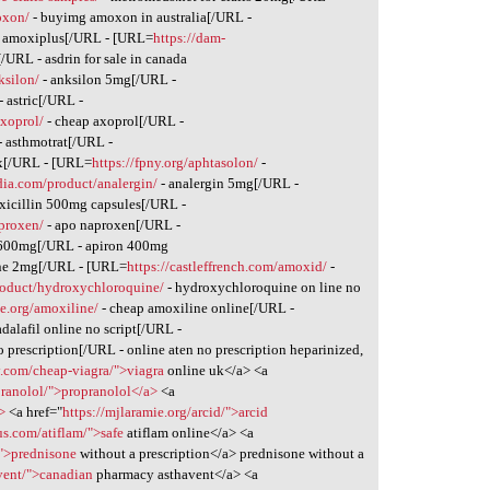
oxon/
- buyimg amoxon in australia[/URL -
 amoxiplus[/URL - [URL=
https://dam-
[/URL - asdrin for sale in canada
ksilon/
- anksilon 5mg[/URL -
- astric[/URL -
xoprol/
- cheap axoprol[/URL -
- asthmotrat[/URL -
x[/URL - [URL=
https://fpny.org/aphtasolon/
-
dia.com/product/analergin/
- analergin 5mg[/URL -
xicillin 500mg capsules[/URL -
proxen/
- apo naproxen[/URL -
 600mg[/URL - apiron 400mg
ne 2mg[/URL - [URL=
https://castleffrench.com/amoxid/
-
product/hydroxychloroquine/
- hydroxychloroquine on line no
ie.org/amoxiline/
- cheap amoxiline online[/URL -
adalafil online no script[/URL -
o prescription[/URL - online aten no prescription heparinized,
y.com/cheap-viagra/">viagra
online uk</a> <a
opranolol/">propranolol</a>
<a
>
<a href="
https://mjlaramie.org/arcid/">arcid
us.com/atiflam/">safe
atiflam online</a> <a
/">prednisone
without a prescription</a> prednisone without a
avent/">canadian
pharmacy asthavent</a> <a