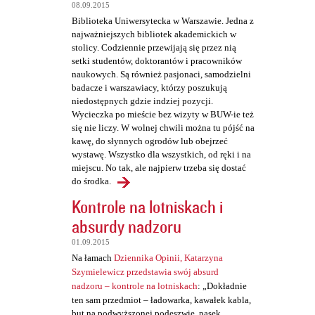
t
08.09.2015
a
Biblioteka Uniwersytecka w Warszawie. Jedna z
najważniejszych bibliotek akademickich w
r
stolicy. Codziennie przewijają się przez nią
z
setki studentów, doktorantów i pracowników
naukowych. Są również pasjonaci, samodzielni
e
badacze i warszawiacy, którzy poszukują
niedostępnych gdzie indziej pozycji.
Wycieczka po mieście bez wizyty w BUW-ie też
się nie liczy. W wolnej chwili można tu pójść na
kawę, do słynnych ogrodów lub obejrzeć
wystawę. Wszystko dla wszystkich, od ręki i na
miejscu. No tak, ale najpierw trzeba się dostać
do środka.
Kontrole na lotniskach i
absurdy nadzoru
01.09.2015
Na łamach
Dziennika Opinii, Katarzyna
Szymielewicz przedstawia swój absurd
nadzoru – kontrole na lotniskach
: „Dokładnie
ten sam przedmiot – ładowarka, kawałek kabla,
but na podwyższonej podeszwie, pasek,