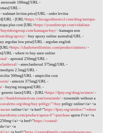
 atenosafe 100mg[/URL -
lomax[/URL -
- walmart levitra price[/URL - order levitra
lef[/URL - [URL=
https://chicagosfinestccl.com/drug/antispa-
ntispa plus cost [URL=
https://yourdirectpt.com/vidalista-
//bayridersgroup.com/kamagra-buy/
- kamagra non
.com/drug/apoxy/
- buy apoxy online australia[/URL -
buy argofan low prise[/URL - argofan english
 [URL=
https://charlotteelliottinc.com/product/imitrex/
-
en[/URL - where to buy asen online
stal/
- aprostal 250mg[/URL -
oclanhexal/
- amoclanhexal 375mg[/URL -
amodipin 2.5mg[/URL -
picilin 500mg[/URL - ampicilin cost
moxin/
- amoxin 375mg[/URL -
a/
- buying nizagara[/URL -
y generic lasix[/URL - [URL=
https://fpny.org/drug/avimox/
-
tps://frankfortamerican.com/torsemide/
- torsemide without a
ncavaletto.org/drug/buy-priligy/">buy
priligy online</a> <a
vascare
online</a> <a href="
https://fpny.org/atridox/">where
rstaxidermy.com/product/apron-f/">purchase
apron f</a> <a
250mg</a> <a href="
https://coastal-
ada</a> <a
tid</a>
<a href="
https://center4family.com/prednisone-no-