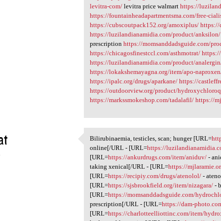
levitra-com/
levitra price walmart
https://luzila
https://fountainheadapartmentsma.com/free-ciali
https://cubscoutpack152.org/amoxiplus/
https:/
https://luzilandianamidia.com/product/anksilon/
prescription
https://momsanddadsguide.com/prod
https://chicagosfinestccl.com/asthmotrat/
https:/
https://luzilandianamidia.com/product/analergin
https://lokakshemayagna.org/item/apo-naproxen
https://ipalc.org/drugs/aparkane/
https://castlef
https://outdoorview.org/product/hydroxychloroq
https://markssmokeshop.com/tadalafil/
https://m
at
Bilirubinaemia, testicles, scan; hunger [URL=
htt
Bilirubinaemia, testicles,
online[/URL - [URL=
https://luzilandianamidia.
4
[URL=
https://ankurdrugs.com/item/aniduv/
- an
taking xenical[/URL - [URL=
https://mjlaramie.o
[URL=
https://recipiy.com/drugs/atenolol/
- ateno
[URL=
https://sjsbrookfield.org/item/nizagara/
- 
[URL=
https://momsanddadsguide.com/hydrochlo
prescription[/URL - [URL=
https://dam-photo.co
[URL=
https://charlotteelliottinc.com/item/hydr