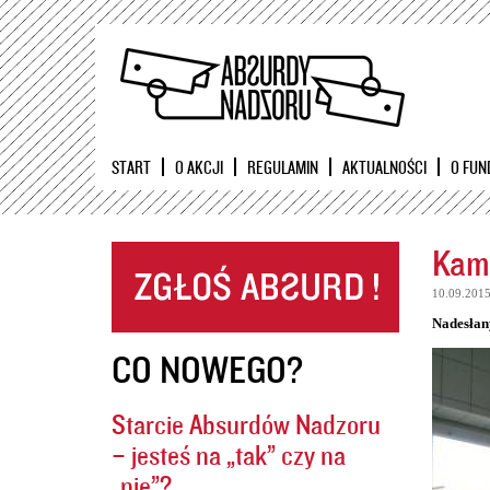
START
O AKCJI
REGULAMIN
AKTUALNOŚCI
O FUN
Kame
10.09.201
Nadesłan
CO NOWEGO?
Starcie Absurdów Nadzoru
– jesteś na „tak” czy na
„nie”?