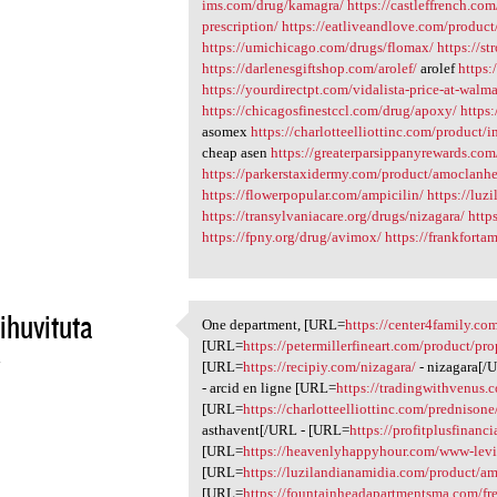
ims.com/drug/kamagra/
https://castleffrench.com
prescription/
https://eatliveandlove.com/product
https://umichicago.com/drugs/flomax/
https://s
https://darlenesgiftshop.com/arolef/
arolef
https:
https://yourdirectpt.com/vidalista-price-at-walma
https://chicagosfinestccl.com/drug/apoxy/
https
asomex
https://charlotteelliottinc.com/product/i
cheap asen
https://greaterparsippanyrewards.com
https://parkerstaxidermy.com/product/amoclanhe
https://flowerpopular.com/ampicilin/
https://lu
https://transylvaniacare.org/drugs/nizagara/
http
https://fpny.org/drug/avimox/
https://frankforta
huvituta
One department, [URL=
https://center4family.co
One department, [URL=https:/
[URL=
https://petermillerfineart.com/product/pro
4
[URL=
https://recipiy.com/nizagara/
- nizagara[/
- arcid en ligne [URL=
https://tradingwithvenus.
[URL=
https://charlotteelliottinc.com/prednisone
asthavent[/URL - [URL=
https://profitplusfinanc
[URL=
https://heavenlyhappyhour.com/www-levi
[URL=
https://luzilandianamidia.com/product/am
[URL=
https://fountainheadapartmentsma.com/fre