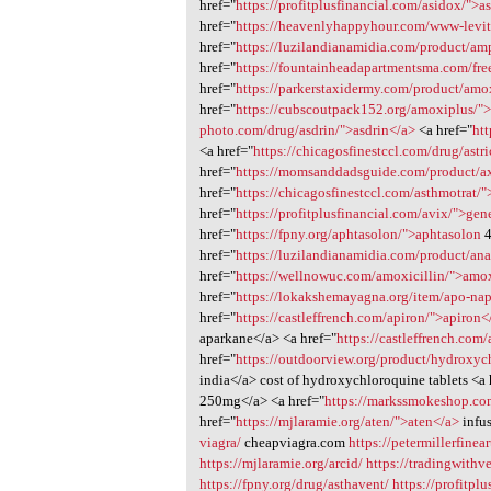
href="
https://profitplusfinancial.com/asidox/">a
href="
https://heavenlyhappyhour.com/www-levit
href="
https://luzilandianamidia.com/product/am
href="
https://fountainheadapartmentsma.com/fre
href="
https://parkerstaxidermy.com/product/am
href="
https://cubscoutpack152.org/amoxiplus/"
photo.com/drug/asdrin/">asdrin</a>
<a href="
ht
<a href="
https://chicagosfinestccl.com/drug/astr
href="
https://momsanddadsguide.com/product/a
href="
https://chicagosfinestccl.com/asthmotrat/
href="
https://profitplusfinancial.com/avix/">gen
href="
https://fpny.org/aphtasolon/">aphtasolon
4
href="
https://luzilandianamidia.com/product/ana
href="
https://wellnowuc.com/amoxicillin/">amox
href="
https://lokakshemayagna.org/item/apo-na
href="
https://castleffrench.com/apiron/">apiron<
aparkane</a> <a href="
https://castleffrench.co
href="
https://outdoorview.org/product/hydroxy
india</a> cost of hydroxychloroquine tablets <a 
250mg</a> <a href="
https://markssmokeshop.com/
href="
https://mjlaramie.org/aten/">aten</a>
infu
viagra/
cheapviagra.com
https://petermillerfine
https://mjlaramie.org/arcid/
https://tradingwithv
https://fpny.org/drug/asthavent/
https://profitpl