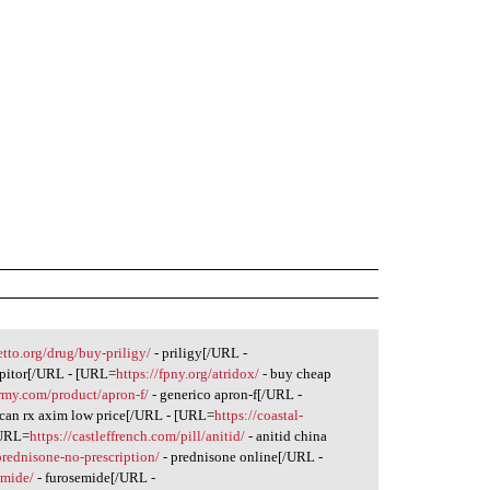
etto.org/drug/buy-priligy/
- priligy[/URL -
ipitor[/URL - [URL=
https://fpny.org/atridox/
- buy cheap
ermy.com/product/apron-f/
- generico apron-f[/URL -
can rx axim low price[/URL - [URL=
https://coastal-
[URL=
https://castleffrench.com/pill/anitid/
- anitid china
prednisone-no-prescription/
- prednisone online[/URL -
emide/
- furosemide[/URL -