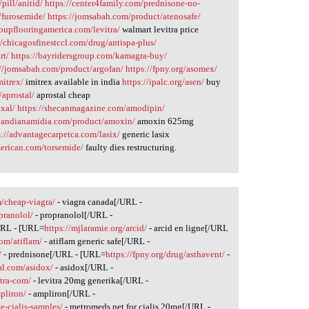
/pill/anitid/
https://center4family.com/prednisone-no-
/furosemide/
https://jomsabah.com/product/atenosafe/
troupflooringamerica.com/levitra/
walmart levitra price
//chicagosfinestccl.com/drug/antispa-plus/
rt/
https://bayridersgroup.com/kamagra-buy/
://jomsabah.com/product/argofan/
https://fpny.org/asomex/
mitrex/
imitrex available in india
https://ipalc.org/asen/
buy
/aprostal/
aprostal cheap
xal/
https://shecanmagazine.com/amodipin/
zilandianamidia.com/product/amoxin/
amoxin 625mg
s://advantagecarpetca.com/lasix/
generic lasix
merican.com/torsemide/
faulty dies restructuring.
m/cheap-viagra/
- viagra canada[/URL -
pranolol/
- propranolol[/URL -
URL - [URL=
https://mjlaramie.org/arcid/
- arcid en ligne[/URL
com/atiflam/
- atiflam generic safe[/URL -
/
- prednisone[/URL - [URL=
https://fpny.org/drug/asthavent/
-
ial.com/asidox/
- asidox[/URL -
tra-com/
- levitra 20mg generika[/URL -
pliron/
- ampliron[/URL -
e-cialis-samples/
- metromeds.net for cialis 20mg[/URL -