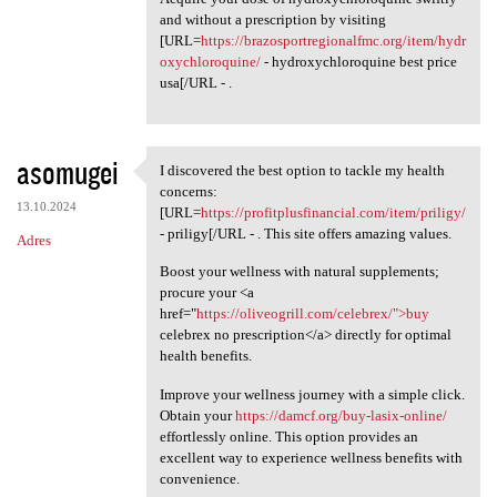
and without a prescription by visiting
[URL=
https://brazosportregionalfmc.org/item/hydr
oxychloroquine/
- hydroxychloroquine best price
usa[/URL - .
asomugei
I discovered the best option to tackle my health
I discovered the best option
concerns:
13.10.2024
[URL=
https://profitplusfinancial.com/item/priligy/
- priligy[/URL - . This site offers amazing values.
Adres
Boost your wellness with natural supplements;
procure your <a
href="
https://oliveogrill.com/celebrex/">buy
celebrex no prescription</a> directly for optimal
health benefits.
Improve your wellness journey with a simple click.
Obtain your
https://damcf.org/buy-lasix-online/
effortlessly online. This option provides an
excellent way to experience wellness benefits with
convenience.