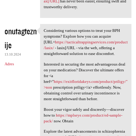
ax[/URL]
has never been easier, ensuring swift and
trustworthy delivery.
onutagtezn
Considering various options to treat your BPH
Considering various options
symptoms? Explore how you can acquire
ije
[URL=
https://tacticaltrappingservices.com/product
/lasix/
- lasix[/URL - via the web, offering a
straightforward solution to ease discomfort.
13.10.2024
Adres
Interested in securing the most advantageous deal
on your medication? Discover the ultimate offers
for <a
href="
https://exitfloridakeys.com/product/priligy/"
>non
prescription priligy</a> effortlessly. Now,
obtaining control over urinary incontinence is
more straightforward than before.
Boost your vigor safely and discreetly—discover
how to
https://mplseye.com/product/ed-sample-
pack/
now. Obtain
Explore the latest advancements in schizophrenia