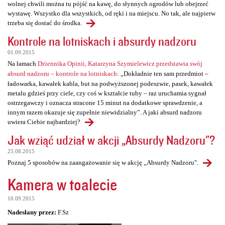
wolnej chwili można tu pójść na kawę, do słynnych ogrodów lub obejrzeć
wystawę. Wszystko dla wszystkich, od ręki i na miejscu. No tak, ale najpierw
trzeba się dostać do środka.
Kontrole na lotniskach i absurdy nadzoru
01.09.2015
Na łamach
Dziennika Opinii, Katarzyna Szymielewicz przedstawia swój
absurd nadzoru – kontrole na lotniskach
: „Dokładnie ten sam przedmiot –
ładowarka, kawałek kabla, but na podwyższonej podeszwie, pasek, kawałek
metalu gdzieś przy ciele, czy coś w kształcie tuby – raz uruchamia sygnał
ostrzegawczy i oznacza stracone 15 minut na dodatkowe sprawdzenie, a
innym razem okazuje się zupełnie niewidzialny”. A jaki absurd nadzoru
uwiera Ciebie najbardziej?
Jak wziąć udział w akcji „Absurdy Nadzoru"?
25.08.2015
Poznaj 5 sposobów na zaangażowanie się w akcję „Absurdy Nadzoru".
Kamera w toalecie
10.09.2015
Nadesłany przez:
F.Sz