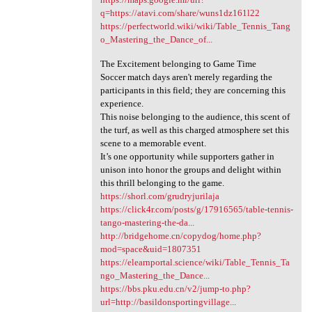
q=https://atavi.com/share/wuns1dz161l22
https://perfectworld.wiki/wiki/Table_Tennis_Tang
o_Mastering_the_Dance_of...
The Excitement belonging to Game Time
Soccer match days aren't merely regarding the
participants in this field; they are concerning this
experience.
This noise belonging to the audience, this scent of
the turf, as well as this charged atmosphere set this
scene to a memorable event.
It’s one opportunity while supporters gather in
unison into honor the groups and delight within
this thrill belonging to the game.
https://shorl.com/grudryjurilaja
https://click4r.com/posts/g/17916565/table-tennis-
tango-mastering-the-da...
http://bridgehome.cn/copydog/home.php?
mod=space&uid=1807351
https://elearnportal.science/wiki/Table_Tennis_Ta
ngo_Mastering_the_Dance...
https://bbs.pku.edu.cn/v2/jump-to.php?
url=http://basildonsportingvillage...