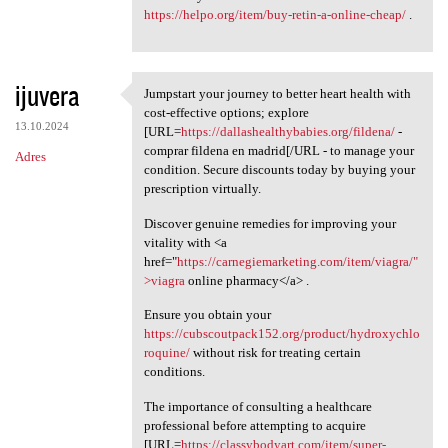
https://helpo.org/item/buy-retin-a-online-cheap/
.
ijuvera
Jumpstart your journey to better heart health with
Jumpstart your journey to
cost-effective options; explore
13.10.2024
[URL=
https://dallashealthybabies.org/fildena/
-
comprar fildena en madrid[/URL - to manage your
Adres
condition. Secure discounts today by buying your
prescription virtually.
Discover genuine remedies for improving your
vitality with <a
href="
https://carnegiemarketing.com/item/viagra/"
>viagra
online pharmacy</a> .
Ensure you obtain your
https://cubscoutpack152.org/product/hydroxychlo
roquine/
without risk for treating certain
conditions.
The importance of consulting a healthcare
professional before attempting to acquire
[URL=
https://classybodyart.com/item/super-