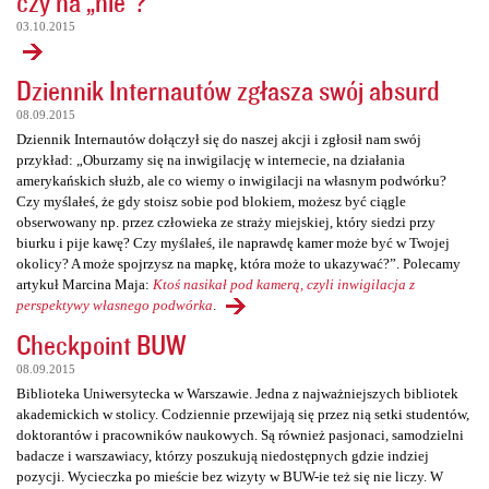
czy na „nie”?
03.10.2015
Dziennik Internautów zgłasza swój absurd
08.09.2015
Dziennik Internautów dołączył się do naszej akcji i zgłosił nam swój
przykład: „Oburzamy się na inwigilację w internecie, na działania
amerykańskich służb, ale co wiemy o inwigilacji na własnym podwórku?
Czy myślałeś, że gdy stoisz sobie pod blokiem, możesz być ciągle
obserwowany np. przez człowieka ze straży miejskiej, który siedzi przy
biurku i pije kawę? Czy myślałeś, ile naprawdę kamer może być w Twojej
okolicy? A może spojrzysz na mapkę, która może to ukazywać?”. Polecamy
artykuł Marcina Maja:
Ktoś nasikał pod kamerą, czyli inwigilacja z
perspektywy własnego podwórka
.
Checkpoint BUW
08.09.2015
Biblioteka Uniwersytecka w Warszawie. Jedna z najważniejszych bibliotek
akademickich w stolicy. Codziennie przewijają się przez nią setki studentów,
doktorantów i pracowników naukowych. Są również pasjonaci, samodzielni
badacze i warszawiacy, którzy poszukują niedostępnych gdzie indziej
pozycji. Wycieczka po mieście bez wizyty w BUW-ie też się nie liczy. W