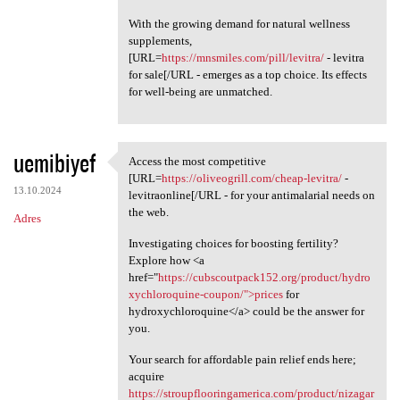
With the growing demand for natural wellness
supplements,
[URL=
https://mnsmiles.com/pill/levitra/
- levitra
for sale[/URL - emerges as a top choice. Its effects
for well-being are unmatched.
uemibiyef
Access the most competitive
Access the most competitive
[URL=
https://oliveogrill.com/cheap-levitra/
-
13.10.2024
levitraonline[/URL - for your antimalarial needs on
the web.
Adres
Investigating choices for boosting fertility?
Explore how <a
href="
https://cubscoutpack152.org/product/hydro
xychloroquine-coupon/">prices
for
hydroxychloroquine</a> could be the answer for
you.
Your search for affordable pain relief ends here;
acquire
https://stroupflooringamerica.com/product/nizagar