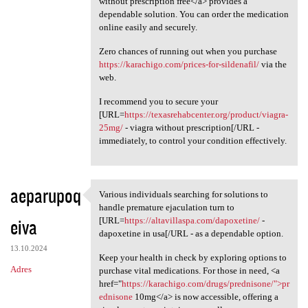
without prescription free</a> provides a
dependable solution. You can order the medication
online easily and securely.
Zero chances of running out when you purchase
https://karachigo.com/prices-for-sildenafil/
via the
web.
I recommend you to secure your
[URL=
https://texasrehabcenter.org/product/viagra-
25mg/
- viagra without prescription[/URL -
immediately, to control your condition effectively.
aeparupoq
Various individuals searching for solutions to
Various individuals searching
handle premature ejaculation turn to
eiva
[URL=
https://altavillaspa.com/dapoxetine/
-
dapoxetine in usa[/URL - as a dependable option.
13.10.2024
Keep your health in check by exploring options to
Adres
purchase vital medications. For those in need, <a
href="
https://karachigo.com/drugs/prednisone/">pr
ednisone
10mg</a> is now accessible, offering a