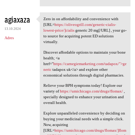
agiaxaza
Zero in on affordability and convenience with
Zero in on affordability and
[URL=
https://oliveogrill.com/generic-cialis-
13.10.2024
lowest-price/]cialis
generic 20 mg[/URL] , your go-
to source for acquiring potent ED solutions
Adres
virtually.
Discover affordable options to maintain your bone
health; <a
href="
https://carnegiemarketing.com/tadapox/">ge
neric
tadapox uk</a> and explore other
economical solutions through digital pharmacies.
Relieve your BPH symptoms today! Explore our
variety of
https://umichicago.com/drugs/flomax/
,
specially designed to enhance your urination and
overall health.
Explore unparalleled convenience by deciding on
buying your medicinal needs with a simple click.
Now, acquiring
[URL=
https://umichicago.com/drugs/flomax/]flom