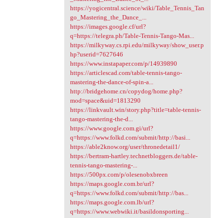
https://yogicentral.science/wiki/Table_Tennis_Tan
go_Mastering_the_Dance_...
https://images.google.cf/url?
q=https://telegra.ph/Table-Tennis-Tango-Mas...
https://milkyway.cs.rpi.edu/milkyway/show_user.p
hp?userid=7627646
https://www.instapaper.com/p/14939890
https://articlescad.com/table-tennis-tango-
mastering-the-dance-of-spin-a...
http://bridgehome.cn/copydog/home.php?
mod=space&uid=1813290
https://linkvault.win/story.php?title=table-tennis-
tango-mastering-the-d...
https://www.google.com.gi/url?
q=https://www.folkd.com/submit/http://basi...
https://able2know.org/user/thronedetail1/
https://bertram-hartley.technetbloggers.de/table-
tennis-tango-mastering-...
https://500px.com/p/olesenobxbreen
https://maps.google.com.br/url?
q=https://www.folkd.com/submit/http://bas...
https://maps.google.com.lb/url?
q=https://www.webwiki.it/basildonsporting...