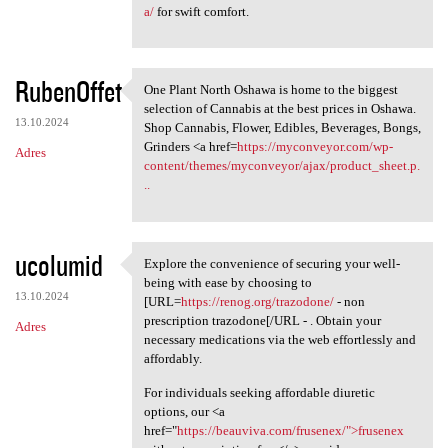
a/
for swift comfort.
RubenOffet
One Plant North Oshawa is home to the biggest
One Plant North Oshawa is
selection of Cannabis at the best prices in Oshawa.
13.10.2024
Shop Cannabis, Flower, Edibles, Beverages, Bongs,
Grinders <a href=
https://myconveyor.com/wp-
Adres
content/themes/myconveyor/ajax/product_sheet.p.
..
ucolumid
Explore the convenience of securing your well-
Explore the convenience of
being with ease by choosing to
13.10.2024
[URL=
https://renog.org/trazodone/
- non
prescription trazodone[/URL - . Obtain your
Adres
necessary medications via the web effortlessly and
affordably.
For individuals seeking affordable diuretic
options, our <a
href="
https://beauviva.com/frusenex/">frusenex