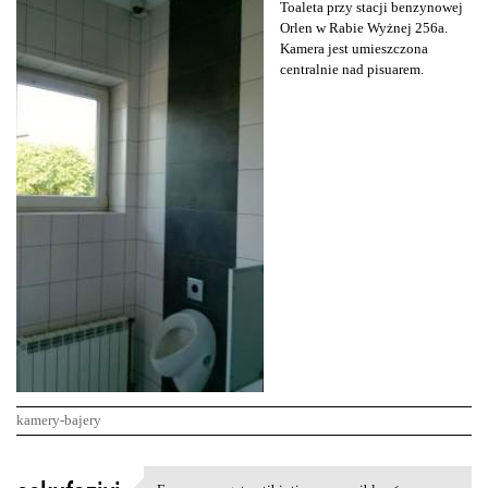
Toaleta przy stacji benzynowej
Orlen w Rabie Wyżnej 256a.
Kamera jest umieszczona
centralnie nad pisuarem.
kamery-bajery
K