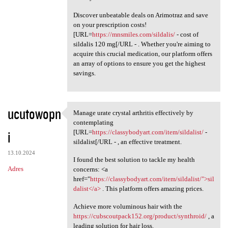
Discover unbeatable deals on Arimotraz and save
on your prescription costs!
[URL=
https://mnsmiles.com/sildalis/
- cost of
sildalis 120 mg[/URL - . Whether you're aiming to
acquire this crucial medication, our platform offers
an array of options to ensure you get the highest
savings.
ucutowopn
Manage urate crystal arthritis effectively by
Manage urate crystal
contemplating
i
[URL=
https://classybodyart.com/item/sildalist/
-
sildalist[/URL - , an effective treatment.
13.10.2024
I found the best solution to tackle my health
Adres
concerns: <a
href="
https://classybodyart.com/item/sildalist/">sil
dalist</a>
. This platform offers amazing prices.
Achieve more voluminous hair with the
https://cubscoutpack152.org/product/synthroid/
, a
leading solution for hair loss.