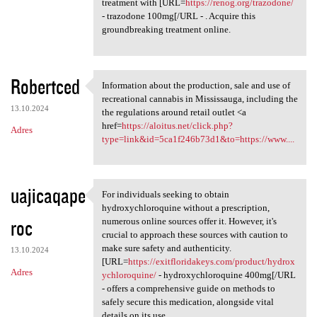
treatment with [URL=
https://renog.org/trazodone/
- trazodone 100mg[/URL - . Acquire this
groundbreaking treatment online.
Robertced
Information about the production, sale and use of
Information about the
recreational cannabis in Mississauga, including the
13.10.2024
the regulations around retail outlet <a
href=
https://aloitus.net/click.php?
Adres
type=link&id=5ca1f246b73d1&to=https://www....
uajicaqape
For individuals seeking to obtain
For individuals seeking to
hydroxychloroquine without a prescription,
roc
numerous online sources offer it. However, it's
crucial to approach these sources with caution to
make sure safety and authenticity.
13.10.2024
[URL=
https://exitfloridakeys.com/product/hydrox
Adres
ychloroquine/
- hydroxychloroquine 400mg[/URL
- offers a comprehensive guide on methods to
safely secure this medication, alongside vital
details on its use.