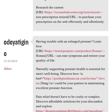
Research the current
[URL=
https://texasrehabcenter.org/item/etizest/
-
non prescription etizest[/URL - to purchase your
prescription on the web efficiently and effortlessly.
odeyatigin
Having trouble with an enlarged prostate? Learn
Having trouble with an
how
o
[URL=
https://tennisjeannie.com/product/flomax/
-
flomax[/URL - can ease symptoms and restore your
quality of life.
13.10.2024
Adres
Naturally supporting prostate health is essential for
men's well-being. Discover how <a
href="
https://profitplusfinancial.com/levitra/">levi
tra
20mg</a> could be your partner in maintaining
excellent prostate function.
Pain relief doesn't have to be costly or complex.
Discover affordable solutions for your discomfort
and explore
https://downtowndrugofhillsboro.com/trazodone/
.