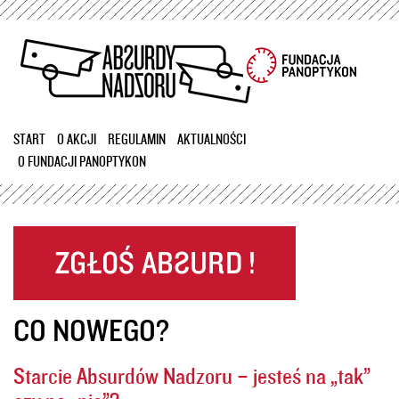
Przejdź
do
treści
START
O AKCJI
REGULAMIN
AKTUALNOŚCI
O FUNDACJI PANOPTYKON
CO NOWEGO?
Starcie Absurdów Nadzoru – jesteś na „tak”