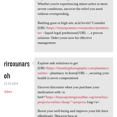
Whether you're experiencing minor aches or more
severe conditions, uncover the relief you need
without overspending.
Battling gout or high uric acid levels? Consider
[URL=
https://tennisjeannie.com/product/predniso
ne/
- liquid legal prednisone[/URL - , a proven
solution. Order yours now for effective
management.
riroxunars
Explore safe solutions to get
Explore safe solutions to get
[URL=
https://breathejphotography.com/pharmacy-
oh
online/
- pharmacy in korea[/URL - , securing your
health is never compromised.
13.10.2024
Uncover discounts when you purchase your
Adres
medication with <a
href="
https://brazosportregionalfmc.org/item/buy-
propecia-online-cheap/">propecia
1mg</a> .
Boost your well-being and improve your life force
effortlessly. Discover how at