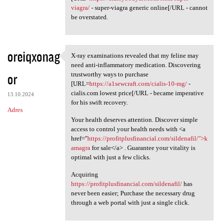
viagra/
- super-viagra generic online[/URL - cannot
be overstated.
oreiqxonag
X-ray examinations revealed that my feline may
X-ray examinations revealed
need anti-inflammatory medication. Discovering
or
trustworthy ways to purchase
[URL=
https://a1sewcraft.com/cialis-10-mg/
-
cialis.com lowest price[/URL - became imperative
13.10.2024
for his swift recovery.
Adres
Your health deserves attention. Discover simple
access to control your health needs with <a
href="
https://profitplusfinancial.com/sildenafil/">k
amagra
for sale</a> . Guarantee your vitality is
optimal with just a few clicks.
Acquiring
https://profitplusfinancial.com/sildenafil/
has
never been easier; Purchase the necessary drug
through a web portal with just a single click.