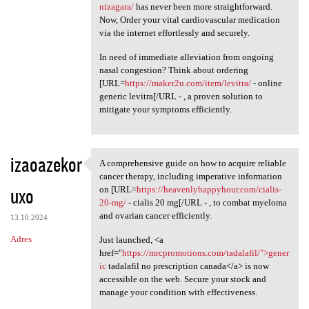
nizagara/
has never been more straightforward.
Now, Order your vital cardiovascular medication
via the internet effortlessly and securely.
In need of immediate alleviation from ongoing
nasal congestion? Think about ordering
[URL=
https://maker2u.com/item/levitra/
- online
generic levitra[/URL - , a proven solution to
mitigate your symptoms efficiently.
izaoazekor
A comprehensive guide on how to acquire reliable
A comprehensive guide on how
cancer therapy, including imperative information
uxo
on [URL=
https://heavenlyhappyhour.com/cialis-
20-mg/
- cialis 20 mg[/URL - , to combat myeloma
and ovarian cancer efficiently.
13.10.2024
Adres
Just launched, <a
href="
https://mrcpromotions.com/tadalafil/">gener
ic
tadalafil no prescription canada</a> is now
accessible on the web. Secure your stock and
manage your condition with effectiveness.