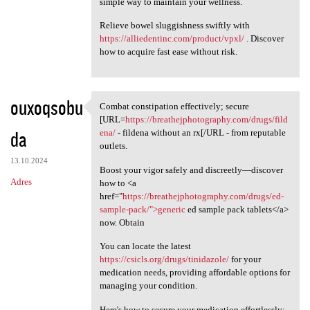
simple way to maintain your wellness.
Relieve bowel sluggishness swiftly with
https://alliedentinc.com/product/vpxl/
. Discover
how to acquire fast ease without risk.
ouxoqsobu
Combat constipation effectively; secure
Combat constipation
[URL=
https://breathejphotography.com/drugs/fild
da
ena/
- fildena without an rx[/URL - from reputable
outlets.
13.10.2024
Boost your vigor safely and discreetly—discover
Adres
how to <a
href="
https://breathejphotography.com/drugs/ed-
sample-pack/">generic
ed sample pack tablets</a>
now. Obtain
You can locate the latest
https://csicls.org/drugs/tinidazole/
for your
medication needs, providing affordable options for
managing your condition.
Here's how to secure your medication effortlessly: