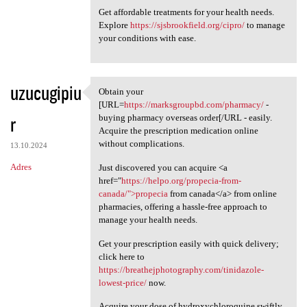
Get affordable treatments for your health needs.
Explore
https://sjsbrookfield.org/cipro/
to manage
your conditions with ease.
uzucugipiu
Obtain your
Obtain your [URL=https:/
[URL=
https://marksgroupbd.com/pharmacy/
-
r
buying pharmacy overseas order[/URL - easily.
Acquire the prescription medication online
without complications.
13.10.2024
Adres
Just discovered you can acquire <a
href="
https://helpo.org/propecia-from-
canada/">propecia
from canada</a> from online
pharmacies, offering a hassle-free approach to
manage your health needs.
Get your prescription easily with quick delivery;
click here to
https://breathejphotography.com/tinidazole-
lowest-price/
now.
Acquire your dose of hydroxychloroquine swiftly