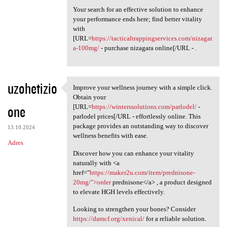
Your search for an effective solution to enhance
your performance ends here; find better vitality
with
[URL=
https://tacticaltrappingservices.com/nizagar
a-100mg/
- purchase nizagara online[/URL - .
uzohetizio
Improve your wellness journey with a simple click.
Improve your wellness journey
Obtain your
one
[URL=
https://winterssolutions.com/parlodel/
-
parlodel prices[/URL - effortlessly online. This
package provides an outstanding way to discover
13.10.2024
wellness benefits with ease.
Adres
Discover how you can enhance your vitality
naturally with <a
href="
https://maker2u.com/item/prednisone-
20mg/">order
prednisone</a> , a product designed
to elevate HGH levels effectively.
Looking to strengthen your bones? Consider
https://damcf.org/xenical/
for a reliable solution.