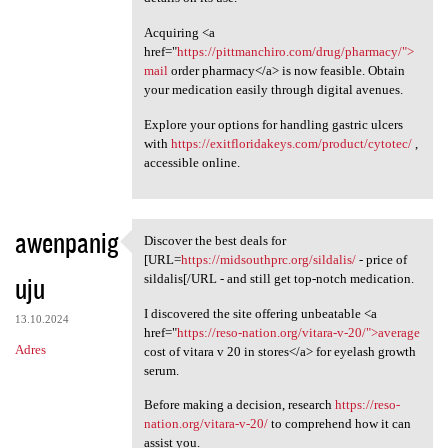
Acquiring <a
href="
https://pittmanchiro.com/drug/pharmacy/">
mail
order pharmacy</a> is now feasible. Obtain
your medication easily through digital avenues.
Explore your options for handling gastric ulcers
with
https://exitfloridakeys.com/product/cytotec/
,
accessible online.
awenpanig
Discover the best deals for
Discover the best deals for
[URL=
https://midsouthprc.org/sildalis/
- price of
uju
sildalis[/URL - and still get top-notch medication.
I discovered the site offering unbeatable <a
13.10.2024
href="
https://reso-nation.org/vitara-v-20/">average
Adres
cost of vitara v 20 in stores</a> for eyelash growth
serum.
Before making a decision, research
https://reso-
nation.org/vitara-v-20/
to comprehend how it can
assist you.