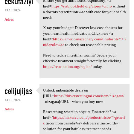
eekufaziyi
Ensure you get antibiotics responsibly; <a
Ensure you get antibiotics
o
href=
https://sjsbrookfield.org/cipro/>cipro
without
13.10.2024
m
a doctors prescription</a> with ease for your health
needs.
Adres
e
X-ray your budget: Discover low-cost choices for
n
your heart health medication. Click here <a
t
href="
https://americanazachary.com/tinidazole/">ti
nidazole</a>
to check out reasonable pricing.
a
r
Need to tackle intestinal worms? Secure your
effective treatment straightforwardly by clicking
z
https://reso-nation.org/reglan/
today.
e
celijujijas
Unlock unbeatable deals on
Unlock unbeatable deals on
[URL=
https://driverstestingmi.com/item/nizagara/
13.10.2024
- nizagara[/URL - when you buy now.
Adres
Researching where to acquire Finasteride? <a
href="
https://maker2u.com/product/tricor/">generi
c
tricor from canada</a> delivers a trustworthy
solution for your hair loss treatment needs.