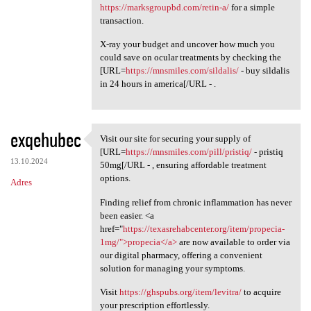
https://marksgroupbd.com/retin-a/
for a simple
transaction.
X-ray your budget and uncover how much you
could save on ocular treatments by checking the
[URL=
https://mnsmiles.com/sildalis/
- buy sildalis
in 24 hours in america[/URL - .
exqehubec
Visit our site for securing your supply of
Visit our site for securing
[URL=
https://mnsmiles.com/pill/pristiq/
- pristiq
13.10.2024
50mg[/URL - , ensuring affordable treatment
options.
Adres
Finding relief from chronic inflammation has never
been easier. <a
href="
https://texasrehabcenter.org/item/propecia-
1mg/">propecia</a>
are now available to order via
our digital pharmacy, offering a convenient
solution for managing your symptoms.
Visit
https://ghspubs.org/item/levitra/
to acquire
your prescription effortlessly.