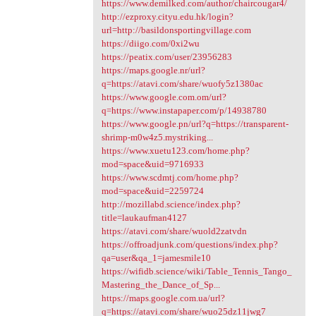
https://www.demilked.com/author/chaircougar4/
http://ezproxy.cityu.edu.hk/login?
url=http://basildonsportingvillage.com
https://diigo.com/0xi2wu
https://peatix.com/user/23956283
https://maps.google.nr/url?
q=https://atavi.com/share/wuofy5z1380ac
https://www.google.com.om/url?
q=https://www.instapaper.com/p/14938780
https://www.google.pn/url?q=https://transparent-
shrimp-m0w4z5.mystriking...
https://www.xuetu123.com/home.php?
mod=space&uid=9716933
https://www.scdmtj.com/home.php?
mod=space&uid=2259724
http://mozillabd.science/index.php?
title=laukaufman4127
https://atavi.com/share/wuold2zatvdn
https://offroadjunk.com/questions/index.php?
qa=user&qa_1=jamesmile10
https://wifidb.science/wiki/Table_Tennis_Tango_
Mastering_the_Dance_of_Sp...
https://maps.google.com.ua/url?
q=https://atavi.com/share/wuo25dz11jwg7