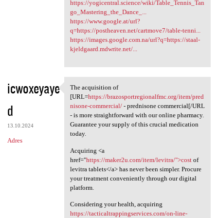
https://yogicentral.science/wiki/Table_Tennis_Tan
go_Mastering_the_Dance_...
https://www.google.at/url?
q=https://postheaven.net/cartmove7/table-tenni...
https://images.google.com.na/url?q=https://staal-
kjeldgaard.mdwrite.net/...
icwoxeyaye
The acquisition of
The acquisition of [URL=https
[URL=
https://brazosportregionalfmc.org/item/pred
d
nisone-commercial/
- prednisone commercial[/URL
- is more straightforward with our online pharmacy.
Guarantee your supply of this crucial medication
13.10.2024
today.
Adres
Acquiring <a
href="
https://maker2u.com/item/levitra/">cost
of
levitra tablets</a> has never been simpler. Procure
your treatment conveniently through our digital
platform.
Considering your health, acquiring
https://tacticaltrappingservices.com/on-line-