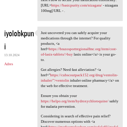
[URL=
https://basicpurity.com/nizagara/
- nizagara
100mg[/URL - .
iyolobkpun
Just uncovered you can safely acquire your
Just uncovered you can safely
medications through the internet? For quality
i
products, <a
href=
https://brazosportregionalfmc.org/item/cost-
of-lasix-tablets/>buy
lasix online</a> is your go-
13.10.2024
to.
Adres
Got allergies? Need fast alleviation? <a
href="
https://cubscoutpack152.org/drug/ventolin-
inhaler/">ventolin
inhaler online pharmacy</a> on
the web for effective treatment.
Ensure you obtain your
https://helpo.org/item/hydroxychloroquine/
safely
for malaria prevention.
Considering in search of effective pain relief?
Discover numerous options with <a
href=
https://markssmokeshop.com/tadalafil/>tadal