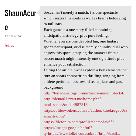
ShaunAcur
Soccer isn't merely a match; it's one spectacle
Soccer isn't merely a match;
which seizes this souls as well as brains belonging
e
to millions.
Each game is a one story filled containing
anticipation, strategy, plus pure feeling.
13.10.2024
Whether you are one devoted fan, one fantasy
Adres
sports participant, or else merely an individual who
enjoys this sport, grasping the nuances from a
soccer match might intensify one’s gratitude plus
enhance your satisfaction.
During the article, we'll explore a key elements that
turn an sports competition thrilling, ranging from
athlete performances toward team plans and past
background.
http://terradesic.org/forums/users/amountblock4/
http://demo01.zzart.me/home.php?
mod=space&uid=4987313
https://olderworkers.com.au/author/kurekrog306sa
ssmails-com/
https://fileforum.com/profile/shameday65/
https://images.google.bg/url?
q=https://www.folkd.com/submit/http://basil...