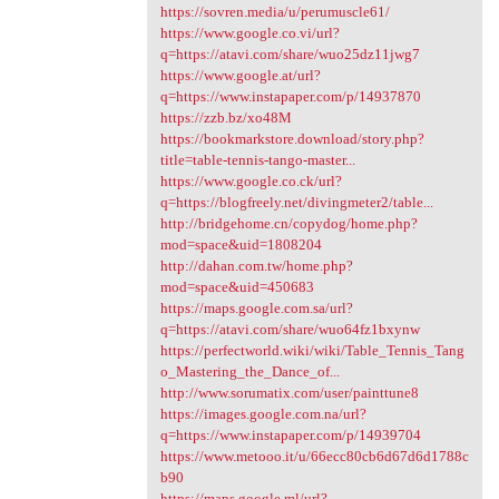
https://sovren.media/u/perumuscle61/
https://www.google.co.vi/url?
q=https://atavi.com/share/wuo25dz11jwg7
https://www.google.at/url?
q=https://www.instapaper.com/p/14937870
https://zzb.bz/xo48M
https://bookmarkstore.download/story.php?
title=table-tennis-tango-master...
https://www.google.co.ck/url?
q=https://blogfreely.net/divingmeter2/table...
http://bridgehome.cn/copydog/home.php?
mod=space&uid=1808204
http://dahan.com.tw/home.php?
mod=space&uid=450683
https://maps.google.com.sa/url?
q=https://atavi.com/share/wuo64fz1bxynw
https://perfectworld.wiki/wiki/Table_Tennis_Tang
o_Mastering_the_Dance_of...
http://www.sorumatix.com/user/painttune8
https://images.google.com.na/url?
q=https://www.instapaper.com/p/14939704
https://www.metooo.it/u/66ecc80cb6d67d6d1788c
b90
https://maps.google.ml/url?