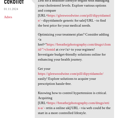
cekoilet
Zest for a healthier lifestyle begins with managing
Zest for a healthier
o
your cholesterol levels. Explore various options
01.11.2024
m
and compare
[URL=
https://glenwoodwine.com/pill/dipyridamol
Adres
e
e/
- dipyridamole generic for sale[/URL - to find
n
the best price for your medical needs.
t
Optimizing your treatment plan? Consider adding
<a
a
href="
https://breathejphotography.com/drugs/clom
r
id/">clomid
at cvs</a> to your regimen!
Investigate budget-friendly solutions online for
z
enhancing your health journey.
e
Get your
https://glenwoodwine.com/pill/dipyridamole/
easily! Explore solutions to acquire your
prescription hassle-free.
Knowing how to control hypertension is critical.
Acquiring
[URL=
https://breathejphotography.com/drugs/reti
n-a/
- retin a online uk[/URL - via web could be the
start in a more controlled lifestyle.