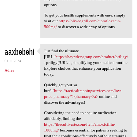
options.
To get your health supplements with ease, simply
visit our
https://oliveogrill.com/ciprofloxacin-
500mg/
to discover a wide array of options.
aaxbebehi
Just find the ultimate
Just find the ultimate [URL
[URL=
https://bayridersgroup.com/product/priligy/
01.11.2024
- priligy[/URL - , simplifying your medical routine.
Explore choices that enhance your application
Adres
today.
Quickly get your <a
href="
https://tacticaltrappingservices.com/low-
price-pharmacy/">pharmacy</a>
online and
discover the advantages!
Considering the need to acquire medication
affordably, finding the
https://thecultivarte.com/item/amoxicillin-
1000mg/
becomes essential for patients seeking to
treat their conditions effectively without straining