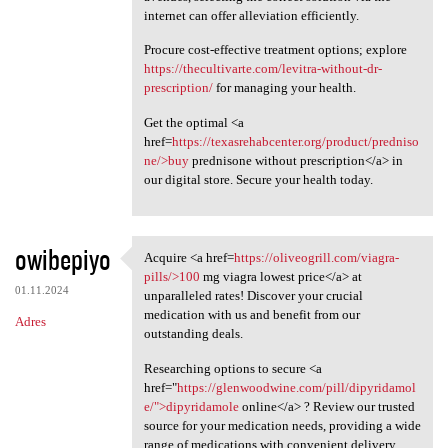
internet can offer alleviation efficiently.
Procure cost-effective treatment options; explore
https://thecultivarte.com/levitra-without-dr-
prescription/
for managing your health.
Get the optimal <a
href=
https://texasrehabcenter.org/product/predniso
ne/>buy
prednisone without prescription</a> in
our digital store. Secure your health today.
owibepiyo
Acquire <a href=
https://oliveogrill.com/viagra-
Acquire <a href=https:/
pills/>100
mg viagra lowest price</a> at
01.11.2024
unparalleled rates! Discover your crucial
medication with us and benefit from our
Adres
outstanding deals.
Researching options to secure <a
href="
https://glenwoodwine.com/pill/dipyridamol
e/">dipyridamole
online</a> ? Review our trusted
source for your medication needs, providing a wide
range of medications with convenient delivery