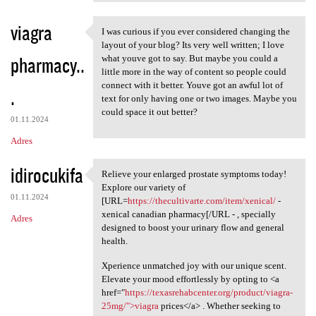
viagra
I was curious if you ever considered changing the
I was curious if you ever
layout of your blog? Its very well written; I love
pharmacy..
what youve got to say. But maybe you could a
little more in the way of content so people could
connect with it better. Youve got an awful lot of
.
text for only having one or two images. Maybe you
could space it out better?
01.11.2024
Adres
idirocukifa
Relieve your enlarged prostate symptoms today!
Relieve your enlarged
Explore our variety of
01.11.2024
[URL=
https://thecultivarte.com/item/xenical/
-
xenical canadian pharmacy[/URL - , specially
Adres
designed to boost your urinary flow and general
health.
Xperience unmatched joy with our unique scent.
Elevate your mood effortlessly by opting to <a
href="
https://texasrehabcenter.org/product/viagra-
25mg/">viagra
prices</a> . Whether seeking to