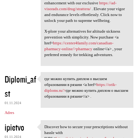
enhancement with our exclusive
https://ad-
visorads.com/drug/strattera/
. Elevate your vigor
and endurance levels effortlessly. Click now to
unlock your path to supreme wellbeing.
X-plore your alternatives for altitude sickness
prevention with simplicity. Now purchase <a
href=
https://center4family.com/canadian-
pharmacy-online/>pharmacy
online</a> , your
preferred remedy for trekking adventures.
Diplomi_af
где можно купить диплом о высшем
где можно купить диплом о
образовании в рязани <a href=
https://orik-
st
diploms.ru/>
где можно купить диплом о высшем
образовании в рязани</a> .
01.11.2024
Adres
ipietvo
Discover how to secure your prescriptions without
Discover how to secure your
hassle with
01.11.2024