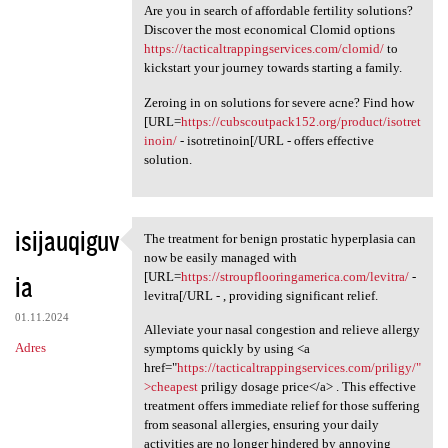
Are you in search of affordable fertility solutions?
Discover the most economical Clomid options
https://tacticaltrappingservices.com/clomid/
to
kickstart your journey towards starting a family.
Zeroing in on solutions for severe acne? Find how
[URL=
https://cubscoutpack152.org/product/isotret
inoin/
- isotretinoin[/URL - offers effective
solution.
isijauqiguv
The treatment for benign prostatic hyperplasia can
The treatment for benign
now be easily managed with
ia
[URL=
https://stroupflooringamerica.com/levitra/
-
levitra[/URL - , providing significant relief.
01.11.2024
Alleviate your nasal congestion and relieve allergy
Adres
symptoms quickly by using <a
href="
https://tacticaltrappingservices.com/priligy/"
>cheapest
priligy dosage price</a> . This effective
treatment offers immediate relief for those suffering
from seasonal allergies, ensuring your daily
activities are no longer hindered by annoying