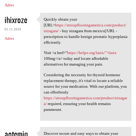
Adres
ihixroze
Quickly obtain your
Quickly obtain your [URL
[URL=
https://stroupflooringamerica.com/product/
01.11.2024
nizagara/
- buy nizagara from mexico[/URL -
prescription to handle benign prostatic hyperplasia
Adres
efficiently.
Visit <a href="
https://helpo.org/lasix/">lasix
100mg</a> today and locate affordable
alternatives for managing your pain.
Considering the necessity for thyroid hormone
replacement therapy, it's vital to locate a reliable
source for your medication. With our platform, you
can effortlessly
https://stroupflooringamerica.com/product/nizagar
a/
required, ensuring your health remains
paramount.
aotemiq
Discover secure and easy ways to obtain your