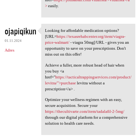
>
easily.
ojapiqikun
Looking for affordable medication options?
Looking for affordable
[URL=
https://texasrehabcenter.org/item/viagra-
01.11.2024
price-walmart/
- viagra 50mg[/URL - gives you an
opportunity to save on your prescriptions. Don't
Adres
miss out on this offer!
Achieve a fuller, more robust head of hair when
you buy <a
href="
https://tacticaltrappingservices.com/product/
levitra/">purchase
levitra without a
prescription</a> .
Optimize your wellness regimen with an easy,
secure acquisition. Secure your
https://thecultivarte.com/item/tadalafil-2-5mg/
through our digital platform for a comprehensive
solution to health care needs.