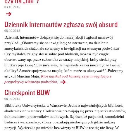
czy na „nie”?
03.10.2015
Dziennik Internautów zgłasza swój absurd
08.09.2015
Dziennik Internautów dołączył się do naszej akcji i zgłosił nam swój
przykład: „Oburzamy się na inwigilację w internecie, na działania
amerykańskich służb, ale co wiemy o inwigilacji na własnym podwórku?
Czy myślałeś, że gdy stoisz sobie pod blokiem, możesz być ciągle
obserwowany np. przez człowieka ze straży miejskiej, który siedzi przy
biurku i pije kawę? Czy myślałeś, ile naprawdę kamer może być w Twojej
okolicy? A może spojrzysz na mapkę, która może to ukazywać?”. Polecamy
artykuł Marcina Maja:
Ktoś nasikał pod kamerą, czyli inwigilacja z
perspektywy własnego podwórka
.
Checkpoint BUW
08.09.2015
Biblioteka Uniwersytecka w Warszawie. Jedna z najważniejszych bibliotek
akademickich w stolicy. Codziennie przewijają się przez nią setki studentów,
doktorantów i pracowników naukowych. Są również pasjonaci, samodzielni
badacze i warszawiacy, którzy poszukują niedostępnych gdzie indziej
pozycji. Wycieczka po mieście bez wizyty w BUW-ie też się nie liczy. W