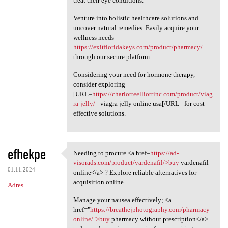
treat their eye conditions.
Venture into holistic healthcare solutions and
uncover natural remedies. Easily acquire your
wellness needs
https://exitfloridakeys.com/product/pharmacy/
through our secure platform.
Considering your need for hormone therapy,
consider exploring
[URL=
https://charlotteelliottinc.com/product/viag
ra-jelly/
- viagra jelly online usa[/URL - for cost-
effective solutions.
efhekpe
Needing to procure <a href=
https://ad-
Needing to procure <a href
visorads.com/product/vardenafil/>buy
vardenafil
01.11.2024
online</a> ? Explore reliable alternatives for
acquisition online.
Adres
Manage your nausea effectively; <a
href="
https://breathejphotography.com/pharmacy-
online/">buy
pharmacy without prescription</a>