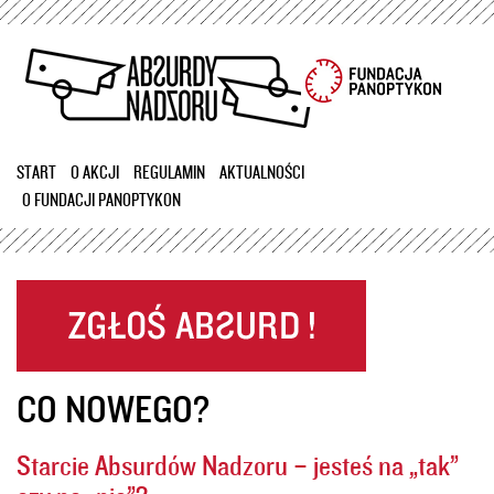
Przejdź
do
treści
START
O AKCJI
REGULAMIN
AKTUALNOŚCI
O FUNDACJI PANOPTYKON
CO NOWEGO?
Starcie Absurdów Nadzoru – jesteś na „tak”