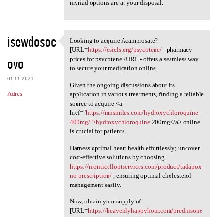
myriad options are at your disposal.
isewdosoc
Looking to acquire Acamprosate?
Looking to acquire
[URL=
https://csicls.org/psycotene/
- pharmacy
ovo
prices for psycotene[/URL - offers a seamless way
to secure your medication online.
01.11.2024
Given the ongoing discussions about its
Adres
application in various treatments, finding a reliable
source to acquire <a
href="
https://mnsmiles.com/hydroxychloroquine-
400mg/">hydroxychloroquine
200mg</a> online
is crucial for patients.
Harness optimal heart health effortlessly; uncover
cost-effective solutions by choosing
https://monticelloptservices.com/product/tadapox-
no-prescription/
, ensuring optimal cholesterol
management easily.
Now, obtain your supply of
[URL=
https://heavenlyhappyhour.com/prednisone