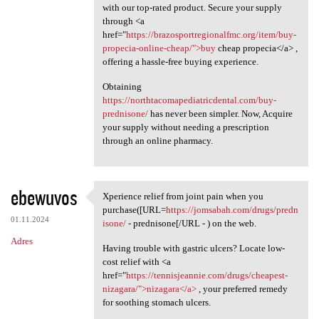
with our top-rated product. Secure your supply
through <a
href="
https://brazosportregionalfmc.org/item/buy-
propecia-online-cheap/">buy
cheap propecia</a> ,
offering a hassle-free buying experience.
Obtaining
https://northtacomapediatricdental.com/buy-
prednisone/
has never been simpler. Now, Acquire
your supply without needing a prescription
through an online pharmacy.
ebewuvos
Xperience relief from joint pain when you
Xperience relief from joint
purchase([URL=
https://jomsabah.com/drugs/predn
01.11.2024
isone/
- prednisone[/URL - ) on the web.
Adres
Having trouble with gastric ulcers? Locate low-
cost relief with <a
href="
https://tennisjeannie.com/drugs/cheapest-
nizagara/">nizagara</a>
, your preferred remedy
for soothing stomach ulcers.