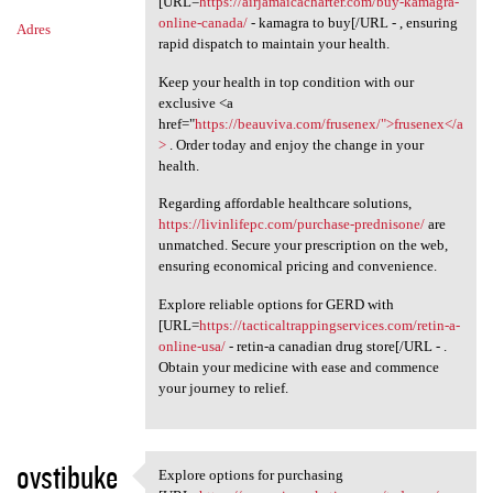
[URL=
https://airjamaicacharter.com/buy-kamagra-
online-canada/
- kamagra to buy[/URL - , ensuring
Adres
rapid dispatch to maintain your health.
Keep your health in top condition with our
exclusive <a
href="
https://beauviva.com/frusenex/">frusenex</a
>
. Order today and enjoy the change in your
health.
Regarding affordable healthcare solutions,
https://livinlifepc.com/purchase-prednisone/
are
unmatched. Secure your prescription on the web,
ensuring economical pricing and convenience.
Explore reliable options for GERD with
[URL=
https://tacticaltrappingservices.com/retin-a-
online-usa/
- retin-a canadian drug store[/URL - .
Obtain your medicine with ease and commence
your journey to relief.
ovstibuke
Explore options for purchasing
Explore options for