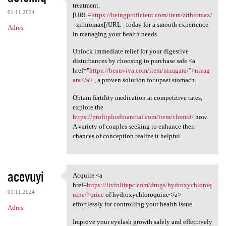
Discover secure and easy ways
treatment.
01.11.2024
[URL=
https://beingproficient.com/item/zithromax/
- zithromax[/URL - today for a smooth experience
Adres
in managing your health needs.
Unlock immediate relief for your digestive
disturbances by choosing to purchase safe <a
href="
https://beauviva.com/item/nizagara/">nizag
ara</a>
, a proven solution for upset stomach.
Obtain fertility medication at competitive rates;
explore the
https://profitplusfinancial.com/item/clomid/
now.
A variety of couples seeking to enhance their
chances of conception realize it helpful.
acevuyi
Acquire <a
Acquire <a href=https:/
href=
https://livinlifepc.com/drugs/hydroxychloroq
01.11.2024
uine/>price
of hydroxychloroquine</a>
effortlessly for controlling your health issue.
Adres
Improve your eyelash growth safely and effectively