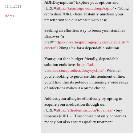
Interested in managing your
ADHD symptoms? Explore your options and
01.11.2024
[URL=
https://karachigo.com/drugs/cipro/
- 750mg
cipro dose[/URL - here. Instantly purchase your
Adres
prescription via our website with ease.
Seeking an effortless way to boost your stamina?
Discover <a
href="
https://breathejphotography.com/erectafil/">
erectafil
20mg</a> for a dependable solution.
Your quest for a budget-friendly, dependable
solution ends here:
https://ad-
visorads.com/product/doxycycline/
. Whether
you're looking to purchase this treatment online,
you'll find that its potency in treating a wide range
of infections makes it a prime choice.
Address your allergies effortlessly by opting to
acquire your medication through our
[URL=
https://alliedentinc.com/topamax/
- buy
topamax[/URL - . This choice not only conserves
money but also ensures quality treatment.