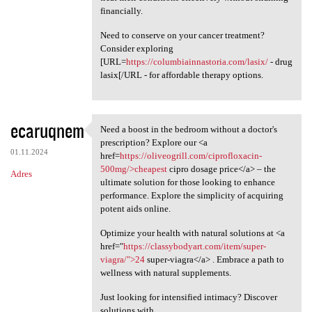
financially.
Need to conserve on your cancer treatment?
Consider exploring
[URL=
https://columbiainnastoria.com/lasix/
- drug
lasix[/URL - for affordable therapy options.
ecaruqnem
Need a boost in the bedroom without a doctor's
Need a boost in the bedroom
prescription? Explore our <a
01.11.2024
href=
https://oliveogrill.com/ciprofloxacin-
500mg/>cheapest
cipro dosage price</a> – the
Adres
ultimate solution for those looking to enhance
performance. Explore the simplicity of acquiring
potent aids online.
Optimize your health with natural solutions at <a
href="
https://classybodyart.com/item/super-
viagra/">24
super-viagra</a> . Embrace a path to
wellness with natural supplements.
Just looking for intensified intimacy? Discover
solutions with