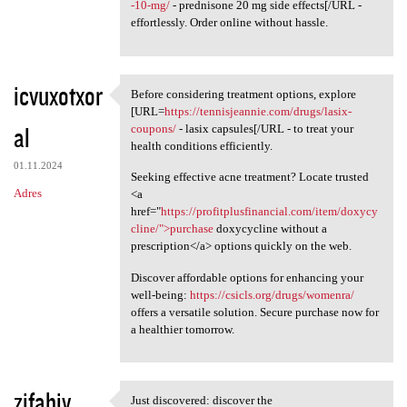
-10-mg/
- prednisone 20 mg side effects[/URL -
effortlessly. Order online without hassle.
icvuxotxor
Before considering treatment options, explore
Before considering treatment
[URL=
https://tennisjeannie.com/drugs/lasix-
al
coupons/
- lasix capsules[/URL - to treat your
health conditions efficiently.
01.11.2024
Seeking effective acne treatment? Locate trusted
Adres
<a
href="
https://profitplusfinancial.com/item/doxycy
cline/">purchase
doxycycline without a
prescription</a> options quickly on the web.
Discover affordable options for enhancing your
well-being:
https://csicls.org/drugs/womenra/
offers a versatile solution. Secure purchase now for
a healthier tomorrow.
zifabiy
Just discovered: discover the