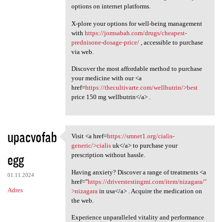
options on internet platforms.
X-plore your options for well-being management
with
https://jomsabah.com/drugs/cheapest-
prednisone-dosage-price/
, accessible to purchase
via web.
Discover the most affordable method to purchase
your medicine with our <a
href=
https://thecultivarte.com/wellbutrin/>best
price 150 mg wellbutrin</a> .
upacvofab
Visit <a href=
https://smnet1.org/cialis-
Visit <a href=https://smnet1
generic/>cialis
uk</a> to purchase your
egg
prescription without hassle.
Having anxiety? Discover a range of treatments <a
01.11.2024
href="
https://driverstestingmi.com/item/nizagara/"
Adres
>nizagara
in usa</a> . Acquire the medication on
the web.
Experience unparalleled vitality and performance