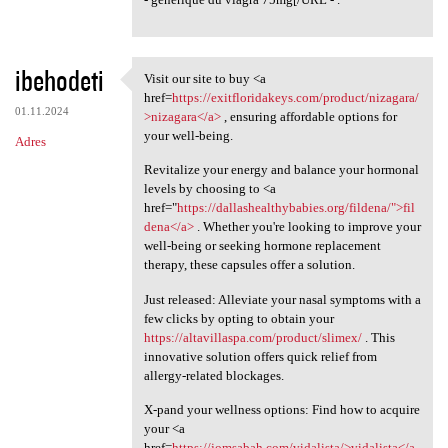
ibehodeti
Visit our site to buy <a
Visit our site to buy <a href
href=
https://exitfloridakeys.com/product/nizagara/
01.11.2024
>nizagara</a>
, ensuring affordable options for
your well-being.
Adres
Revitalize your energy and balance your hormonal
levels by choosing to <a
href="
https://dallashealthybabies.org/fildena/">fil
dena</a>
. Whether you're looking to improve your
well-being or seeking hormone replacement
therapy, these capsules offer a solution.
Just released: Alleviate your nasal symptoms with a
few clicks by opting to obtain your
https://altavillaspa.com/product/slimex/
. This
innovative solution offers quick relief from
allergy-related blockages.
X-pand your wellness options: Find how to acquire
your <a
href=
https://jomsabah.com/vidalista/>vidalista</a