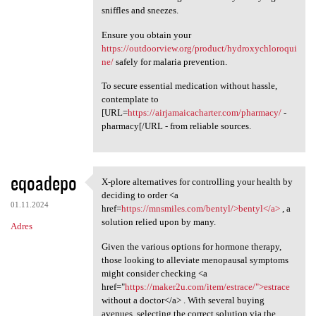
sniffles and sneezes.
Ensure you obtain your
https://outdoorview.org/product/hydroxychloroqui
ne/
safely for malaria prevention.
To secure essential medication without hassle,
contemplate to
[URL=
https://airjamaicacharter.com/pharmacy/
-
pharmacy[/URL - from reliable sources.
eqoadepo
X-plore alternatives for controlling your health by
X-plore alternatives for
deciding to order <a
01.11.2024
href=
https://mnsmiles.com/bentyl/>bentyl</a>
, a
solution relied upon by many.
Adres
Given the various options for hormone therapy,
those looking to alleviate menopausal symptoms
might consider checking <a
href="
https://maker2u.com/item/estrace/">estrace
without a doctor</a> . With several buying
avenues, selecting the correct solution via the