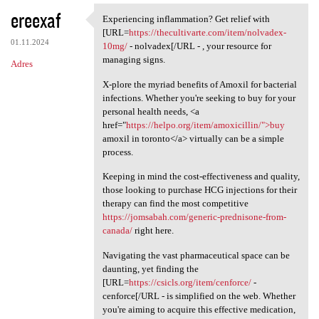
ereexaf
Experiencing inflammation? Get relief with
Experiencing inflammation?
[URL=
https://thecultivarte.com/item/nolvadex-
01.11.2024
10mg/
- nolvadex[/URL - , your resource for
managing signs.
Adres
X-plore the myriad benefits of Amoxil for bacterial
infections. Whether you're seeking to buy for your
personal health needs, <a
href="
https://helpo.org/item/amoxicillin/">buy
amoxil in toronto</a> virtually can be a simple
process.
Keeping in mind the cost-effectiveness and quality,
those looking to purchase HCG injections for their
therapy can find the most competitive
https://jomsabah.com/generic-prednisone-from-
canada/
right here.
Navigating the vast pharmaceutical space can be
daunting, yet finding the
[URL=
https://csicls.org/item/cenforce/
-
cenforce[/URL - is simplified on the web. Whether
you're aiming to acquire this effective medication,