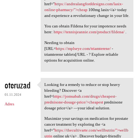
href="
https://andrealangforddesigns.com/lasix-
online-pharmacy/">cheap
100mg lasix</a> today
and experience a revolutionary change in your life.
You can obtain Fildena for your impotence needs
here:
https://tennisjeannie.com/product/fildena/
.
Needing to obtain
[URL=
https://mplseye.com/triamterene/
-
triamterene tablets[/URL - ? Explore reliable
options for acquisition online.
oteruzad
Looking for a remedy to reduce or stop heavy
Looking for a remedy to
bleeding? Discover <a
01.11.2024
href=
https://jomsabah.com/drugs/cheapest-
prednisone-dosage-price/>cheapest
prednisone
Adres
dosage price</a> —your ideal solution.
Maximize your savings on medication for prostate
cancer treatment by exploring the <a
href="
https://thecultivarte.com/wellbutrin/">wellb
utrin
online uk</a> . Discover budget-friendly