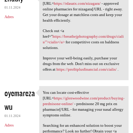
Just discovered: discover the
[URL=
https://rdasatx.com/nizagara/
- approved
01.11.2024
online pharmacies for nizagara[/URL - right away.
Get your dosage at matchless costs and keep your
Adres
health efficiently.
Check out <a
href="
https://breathejphotography.com/drugs/ciali
s/">cialis</a>
for competitive costs on baldness
solutions.
Improve your well-being easily, purchase your
drugs from the web. Don't miss out on exclusive
offers at
https://profitplusfinancial.com/cialis/
.
oyemareza
You can locate cost-effective
You can locate cost-effective
[URL=
https://glenwoodwine.com/product/buying-
wu
prednisone-online/
- prednisone 20 mg prix en
pharmacie[/URL - for managing your nasal allergy
symptoms online.
01.11.2024
Adres
Searching for an enhanced solution to boost your
performance? Look no further! Obtain your <a