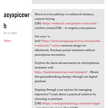
aeyapicewr
Discover your pathway to enhanced intimacy;
Discover your pathway to
explore buying
b
[URL=
https://maker2u.com/product/celecoxib/
-
celebrex suisse[/URL - to reignite your passion.
01.11.2024
Get your <a
Adres
href="
https://tacticaltrappingservices.com/purchas
e-tretinoin/">online
tretinoin drugs</a>
effortlessly. Purchase potent treatment without
prescription necessities.
Explore the latest advancements in schizophrenia
treatment with
https://frankfortamerican.com/lisinopril/
. Obtain
this groundbreaking therapy through our digital
platform.
Zipping through your options for managing
impotence? Learn about a practical solution by
choosing to purchase
[URL=
https://carnegiemarketing.com/item/viagra/
- generique du viagra 75mg[/URL - .