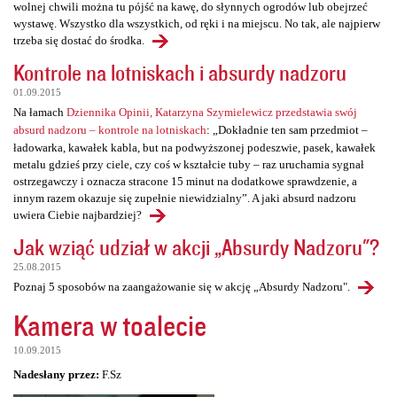
wolnej chwili można tu pójść na kawę, do słynnych ogrodów lub obejrzeć
wystawę. Wszystko dla wszystkich, od ręki i na miejscu. No tak, ale najpierw
trzeba się dostać do środka.
Kontrole na lotniskach i absurdy nadzoru
01.09.2015
Na łamach
Dziennika Opinii, Katarzyna Szymielewicz przedstawia swój
absurd nadzoru – kontrole na lotniskach
: „Dokładnie ten sam przedmiot –
ładowarka, kawałek kabla, but na podwyższonej podeszwie, pasek, kawałek
metalu gdzieś przy ciele, czy coś w kształcie tuby – raz uruchamia sygnał
ostrzegawczy i oznacza stracone 15 minut na dodatkowe sprawdzenie, a
innym razem okazuje się zupełnie niewidzialny”. A jaki absurd nadzoru
uwiera Ciebie najbardziej?
Jak wziąć udział w akcji „Absurdy Nadzoru"?
25.08.2015
Poznaj 5 sposobów na zaangażowanie się w akcję „Absurdy Nadzoru".
Kamera w toalecie
10.09.2015
Nadesłany przez:
F.Sz