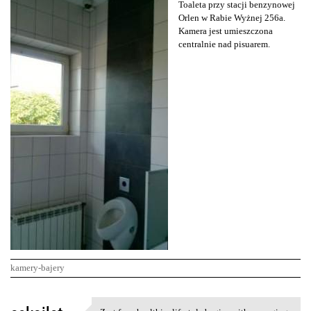
Toaleta przy stacji benzynowej
Orlen w Rabie Wyżnej 256a.
Kamera jest umieszczona
centralnie nad pisuarem.
kamery-bajery
K