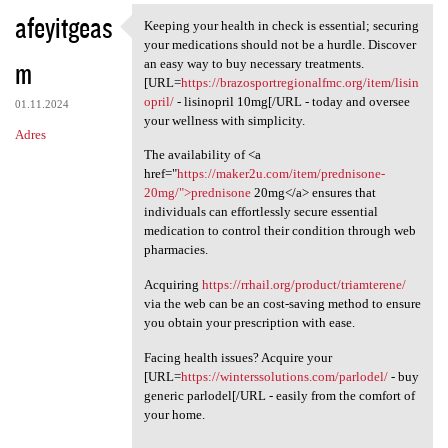
afeyitgeas
Keeping your health in check is essential; securing
Keeping your health in check
your medications should not be a hurdle. Discover
m
an easy way to buy necessary treatments.
[URL=
https://brazosportregionalfmc.org/item/lisin
opril/
- lisinopril 10mg[/URL - today and oversee
01.11.2024
your wellness with simplicity.
Adres
The availability of <a
href="
https://maker2u.com/item/prednisone-
20mg/">prednisone
20mg</a> ensures that
individuals can effortlessly secure essential
medication to control their condition through web
pharmacies.
Acquiring
https://rrhail.org/product/triamterene/
via the web can be an cost-saving method to ensure
you obtain your prescription with ease.
Facing health issues? Acquire your
[URL=
https://winterssolutions.com/parlodel/
- buy
generic parlodel[/URL - easily from the comfort of
your home.