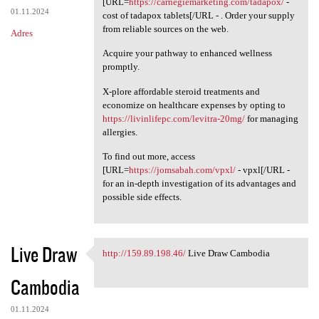
[URL=
https://carnegiemarketing.com/tadapox/
-
01.11.2024
cost of tadapox tablets[/URL - . Order your supply
from reliable sources on the web.
Adres
Acquire your pathway to enhanced wellness
promptly.
X-plore affordable steroid treatments and
economize on healthcare expenses by opting to
https://livinlifepc.com/levitra-20mg/
for managing
allergies.
To find out more, access
[URL=
https://jomsabah.com/vpxl/
- vpxl[/URL -
for an in-depth investigation of its advantages and
possible side effects.
Live Draw
http://159.89.198.46/
Live Draw Cambodia
http://159.89.198.46/ Live
Cambodia
01.11.2024