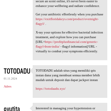
secure an scent online, it's never been easier to
enhance your wellbeing and radiate confidence.
Get your antibiotic effortlessly when you purchase
https://exitfloridakeys.com/product/overnight-
flagyl/
.
X-ray your options for effective bacterial infection
treatment, and explore how you can purchase
[URL=
https://profitplusfinancial.com/generic-
flagyl-from-india/
- flagyl information[/URL -
virtually to combat your symptoms efficiently.
TOTODADU
TOTODADU adalah situs yang memiliki qris
TOTODADU adalah situs yang
instan dana yang membuat semua member lebih
01.11.2024
mudah untuk deposit dan dapat jackpot instan
Adres
https://totodaadu.xyz/
ovutita
Interested in managing your hypertension or