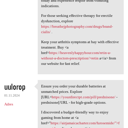
today and experience respite from vomiting
indications.
For those seeking effective therapy for erectile
dysfunction, explore
https://breathejphotography.com/drugs/brand-
cialis/
.
Keep your arthritis symptoms at bay with effective
treatment. Buy <a
href=
https://heavenlyhappyhour.com/retin-a-
without-a-doctors-prescription/>retin
a</a> from
our website for fast relief.
uulorop
Ensure you order your durable batteries at
Ensure you order your durable
unmatched prices. Explore
01.11.2024
[URL=
https://yourdirectpt.com/pill/prednisone/
-
prednisone[/URL - for high-grade options.
Adres
I discovered a budget-friendly way to enjoy
gaming from home at <a
href="
https://airjamaicacharter.com/furosemide/">f