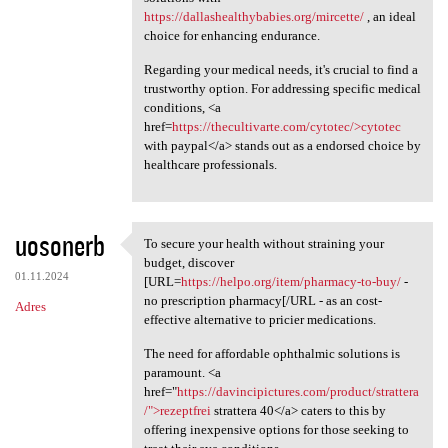
https://dallashealthybabies.org/mircette/
, an ideal
choice for enhancing endurance.
Regarding your medical needs, it's crucial to find a
trustworthy option. For addressing specific medical
conditions, <a
href=
https://thecultivarte.com/cytotec/>cytotec
with paypal</a> stands out as a endorsed choice by
healthcare professionals.
uosonerb
To secure your health without straining your
To secure your health without
budget, discover
01.11.2024
[URL=
https://helpo.org/item/pharmacy-to-buy/
-
no prescription pharmacy[/URL - as an cost-
Adres
effective alternative to pricier medications.
The need for affordable ophthalmic solutions is
paramount. <a
href="
https://davincipictures.com/product/strattera
/">rezeptfrei
strattera 40</a> caters to this by
offering inexpensive options for those seeking to