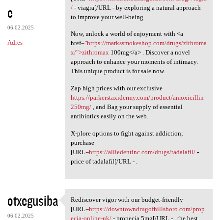
e
/
- viagra[/URL - by exploring a natural approach
to improve your well-being.
06.02.2025
Now, unlock a world of enjoyment with <a
Adres
href="
https://markssmokeshop.com/drugs/zithroma
x/">zithromax
100mg</a> . Discover a novel
approach to enhance your moments of intimacy.
This unique product is for sale now.
Zap high prices with our exclusive
https://parkerstaxidermy.com/product/amoxicillin-
250mg/
, and Bag your supply of essential
antibiotics easily on the web.
X-plore options to fight against addiction;
purchase
[URL=
https://alliedentinc.com/drugs/tadalafil/
-
price of tadalafil[/URL - .
otxegusiba
Rediscover vigor with our budget-friendly
Rediscover vigor with our
[URL=
https://downtowndrugofhillsboro.com/prop
06.02.2025
ecia-online-uk/
- propecia 5mg[/URL - , the best