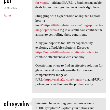
pof
for-viagra/
- sildenafil[/URL - . Find incomparable
deals for your vertigo treatment needs right here.
05.02.2025
Adres
Struggling with hypertension or angina? Explore
how <a
href="
https://littlestabstudios.com/drugs/propecia-
5mg/">propecia
5 mg in australia</a> could be the
answer to controlling these conditions.
X-ray your options for HIV management by
exploring affordable solutions. Discover
https://sunsethilltreefarm.com/item/nurofen/
to
combine effectiveness with economy.
Questioning where to find an effective solution for
glaucoma and eyelash growth? Explore our
comprehensive range at
[URL=
https://maker2u.com/viagra/
- viagra[/URL -
, where you can Purchase the product easily.
ofirayvefuv
Interested in managing your hypertension or
Interested in managing your
ADHD symptoms? Explore your options and