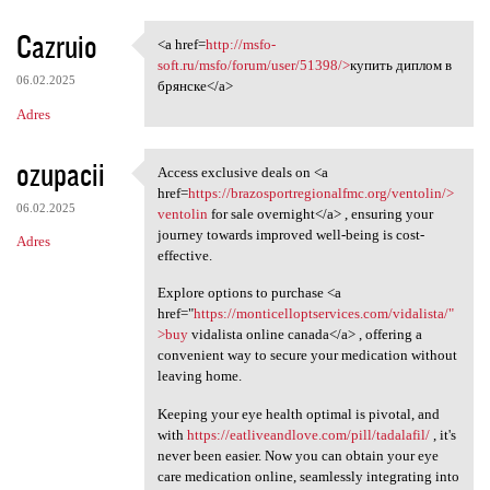
Cazruio
<a href=
http://msfo-
<a href=http://msfo-soft.ru
soft.ru/msfo/forum/user/51398/>
купить диплом в
06.02.2025
брянске</a>
Adres
ozupacii
Access exclusive deals on <a
Access exclusive deals on <a
href=
https://brazosportregionalfmc.org/ventolin/>
06.02.2025
ventolin
for sale overnight</a> , ensuring your
journey towards improved well-being is cost-
Adres
effective.
Explore options to purchase <a
href="
https://monticelloptservices.com/vidalista/"
>buy
vidalista online canada</a> , offering a
convenient way to secure your medication without
leaving home.
Keeping your eye health optimal is pivotal, and
with
https://eatliveandlove.com/pill/tadalafil/
, it's
never been easier. Now you can obtain your eye
care medication online, seamlessly integrating into