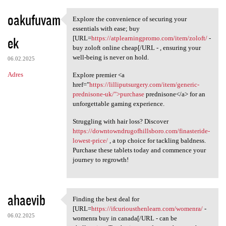
oakufuvam
Explore the convenience of securing your
Explore the convenience of
essentials with ease; buy
ek
[URL=
https://atplearningpromo.com/item/zoloft/
-
buy zoloft online cheap[/URL - , ensuring your
well-being is never on hold.
06.02.2025
Adres
Explore premier <a
href="
https://lilliputsurgery.com/item/generic-
prednisone-uk/">purchase
prednisone</a> for an
unforgettable gaming experience.
Struggling with hair loss? Discover
https://downtowndrugofhillsboro.com/finasteride-
lowest-price/
, a top choice for tackling baldness.
Purchase these tablets today and commence your
journey to regrowth!
ahaevib
Finding the best deal for
Finding the best deal for
[URL=
https://ifcuriousthenlearn.com/womenra/
-
06.02.2025
womenra buy in canada[/URL - can be