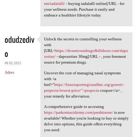
em/tadalafil/
- buying tadalafil online[/URL - for
your wellness needs. Purchase it easily and
embrace a healthier lifestyle today.
odudzediv
Unlock the secrets to controlling your wellness
Unlock the secrets to
with
o
[URL=
https://downtowndrugofhillsboro.com/dapo
xetine/
- dapoxetine 30mg[/URL - , your foremost
source for premium drugs.
06.02.2025
Adres
Uncover the cost of managing nasal symptoms
with <a
href="
https://brazosportregionalfmc.org/generic-
propecia-lowest-price/">propecia
coupon</a> ,
your remedy for alleviation.
A comprehensive guide to accessing
https://parkerstaxidermy.com/prednisone/
is now
available! Whether you're looking to buy or simply
delve into options, this guide offers everything
you need.