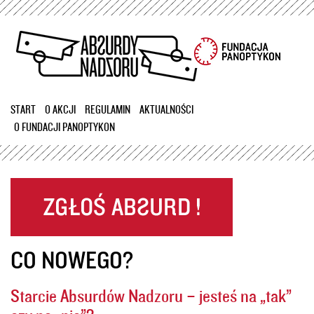
Przejdź
do
treści
START
O AKCJI
REGULAMIN
AKTUALNOŚCI
O FUNDACJI PANOPTYKON
CO NOWEGO?
Starcie Absurdów Nadzoru – jesteś na „tak”