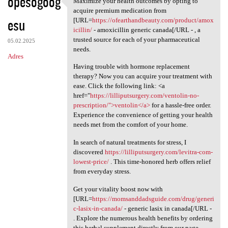
opesogoog
Maximize your health outcomes by opting to
Maximize your health outcomes
o
acquire premium medication from
esu
m
[URL=
https://ofearthandbeauty.com/product/amox
icillin/
- amoxicillin generic canada[/URL - , a
e
trusted source for each of your pharmaceutical
05.02.2025
n
needs.
Adres
t
Having trouble with hormone replacement
therapy? Now you can acquire your treatment with
a
ease. Click the following link: <a
r
href="
https://lilliputsurgery.com/ventolin-no-
prescription/">ventolin</a>
for a hassle-free order.
z
Experience the convenience of getting your health
e
needs met from the comfort of your home.
In search of natural treatments for stress, I
discovered
https://lilliputsurgery.com/levitra-com-
lowest-price/
. This time-honored herb offers relief
from everyday stress.
Get your vitality boost now with
[URL=
https://momsanddadsguide.com/drug/generi
c-lasix-in-canada/
- generic lasix in canada[/URL -
. Explore the numerous health benefits by ordering
this herbal supplement directly from our page.