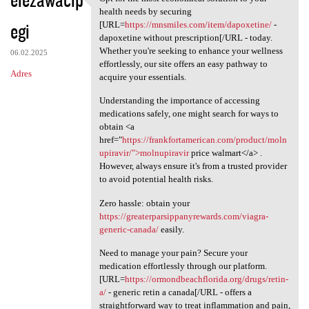
Opt for the most economical
health needs by securing
egi
[URL=
https://mnsmiles.com/item/dapoxetine/
-
dapoxetine without prescription[/URL - today.
Whether you're seeking to enhance your wellness
06.02.2025
effortlessly, our site offers an easy pathway to
Adres
acquire your essentials.
Understanding the importance of accessing
medications safely, one might search for ways to
obtain <a
href="
https://frankfortamerican.com/product/moln
upiravir/">molnupiravir
price walmart</a> .
However, always ensure it's from a trusted provider
to avoid potential health risks.
Zero hassle: obtain your
https://greaterparsippanyrewards.com/viagra-
generic-canada/
easily.
Need to manage your pain? Secure your
medication effortlessly through our platform.
[URL=
https://ormondbeachflorida.org/drugs/retin-
a/
- generic retin a canada[/URL - offers a
straightforward way to treat inflammation and pain,