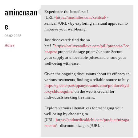
aminenaan
Experience the benefits of
Experience the benefits of
[URL=
https://mnsmiles.com/xenical/
-
e
xenical[/URL - by exploring a natural approach to
improve your well-being.
06.02.2025
Just discovered: find the <a
Adres
href="
https://eatliveandlove.com/pill/propecia/">c
heapest
propecia dosage price</a> now. Secure
your supply at unbeatable prices and ensure your
well-being with ease.
Given the ongoing discussions about its efficacy in
various treatments, finding a reliable source to buy
https://greaterparsippanyrewards.com/product/hyd
roxychloroquine/
on the web is crucial for
individuals seeking treatment.
Explore various alternatives for managing your
well-being by choosing to
[URL=
https://endmedicaldebt.com/product/nizaga
ra-com/
- discount nizagara[/URL - .