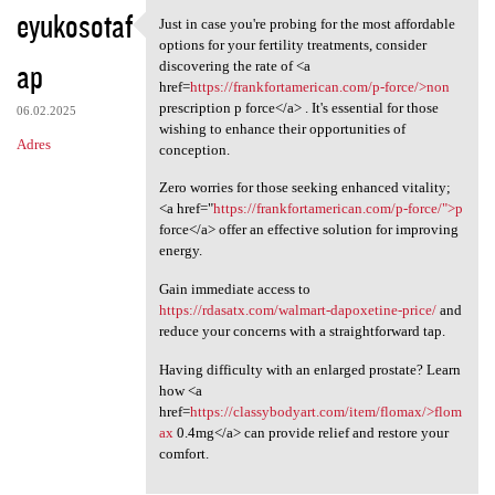
eyukosotaf
Just in case you're probing for the most affordable
Just in case you're probing
options for your fertility treatments, consider
ap
discovering the rate of <a
href=
https://frankfortamerican.com/p-force/>non
prescription p force</a> . It's essential for those
06.02.2025
wishing to enhance their opportunities of
Adres
conception.
Zero worries for those seeking enhanced vitality;
<a href="
https://frankfortamerican.com/p-force/">p
force</a> offer an effective solution for improving
energy.
Gain immediate access to
https://rdasatx.com/walmart-dapoxetine-price/
and
reduce your concerns with a straightforward tap.
Having difficulty with an enlarged prostate? Learn
how <a
href=
https://classybodyart.com/item/flomax/>flom
ax
0.4mg</a> can provide relief and restore your
comfort.