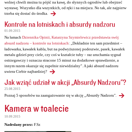
wolnej chwili można tu pójść na kawę, do słynnych ogrodów lub obejrzeć
wystawę. Wszystko dla wszystkich, od ręki i na miejscu. No tak, ale najpierw
trzeba się dostać do środka.
Kontrole na lotniskach i absurdy nadzoru
01.09.2015
Na łamach
Dziennika Opinii, Katarzyna Szymielewicz przedstawia swój
absurd nadzoru – kontrole na lotniskach
: „Dokładnie ten sam przedmiot –
ładowarka, kawałek kabla, but na podwyższonej podeszwie, pasek, kawałek
metalu gdzieś przy ciele, czy coś w kształcie tuby – raz uruchamia sygnał
ostrzegawczy i oznacza stracone 15 minut na dodatkowe sprawdzenie, a
innym razem okazuje się zupełnie niewidzialny”. A jaki absurd nadzoru
uwiera Ciebie najbardziej?
Jak wziąć udział w akcji „Absurdy Nadzoru"?
25.08.2015
Poznaj 5 sposobów na zaangażowanie się w akcję „Absurdy Nadzoru".
Kamera w toalecie
10.09.2015
Nadesłany przez:
F.Sz