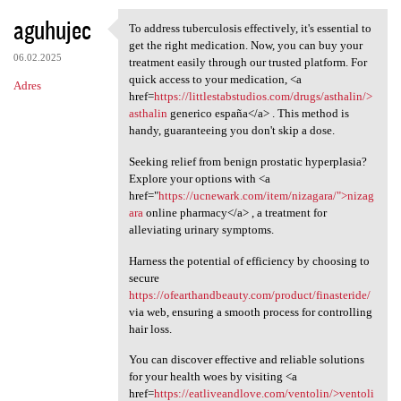
aguhujec
To address tuberculosis effectively, it's essential to
To address tuberculosis
get the right medication. Now, you can buy your
06.02.2025
treatment easily through our trusted platform. For
quick access to your medication, <a
Adres
href=
https://littlestabstudios.com/drugs/asthalin/>
asthalin
generico españa</a> . This method is
handy, guaranteeing you don't skip a dose.
Seeking relief from benign prostatic hyperplasia?
Explore your options with <a
href="
https://ucnewark.com/item/nizagara/">nizag
ara
online pharmacy</a> , a treatment for
alleviating urinary symptoms.
Harness the potential of efficiency by choosing to
secure
https://ofearthandbeauty.com/product/finasteride/
via web, ensuring a smooth process for controlling
hair loss.
You can discover effective and reliable solutions
for your health woes by visiting <a
href=
https://eatliveandlove.com/ventolin/>ventoli