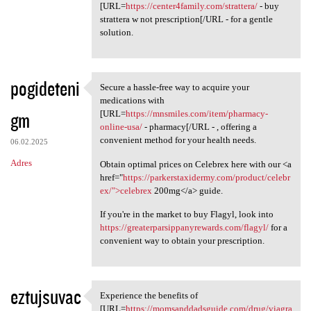
[URL=
https://center4family.com/strattera/
- buy
strattera w not prescription[/URL - for a gentle
solution.
pogideteni
Secure a hassle-free way to acquire your
Secure a hassle-free way to
medications with
gm
[URL=
https://mnsmiles.com/item/pharmacy-
online-usa/
- pharmacy[/URL - , offering a
convenient method for your health needs.
06.02.2025
Adres
Obtain optimal prices on Celebrex here with our <a
href="
https://parkerstaxidermy.com/product/celebr
ex/">celebrex
200mg</a> guide.
If you're in the market to buy Flagyl, look into
https://greaterparsippanyrewards.com/flagyl/
for a
convenient way to obtain your prescription.
eztujsuvac
Experience the benefits of
Experience the benefits of
[URL=
https://momsanddadsguide.com/drug/viagra