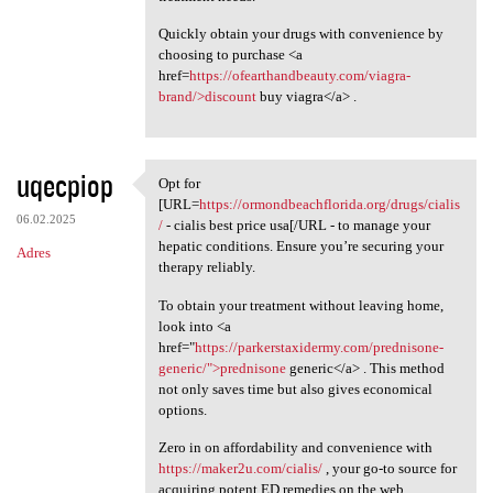
Quickly obtain your drugs with convenience by
choosing to purchase <a
href=
https://ofearthandbeauty.com/viagra-
brand/>discount
buy viagra</a> .
uqecpiop
Opt for
Opt for [URL=https:/
[URL=
https://ormondbeachflorida.org/drugs/cialis
06.02.2025
/
- cialis best price usa[/URL - to manage your
hepatic conditions. Ensure you’re securing your
Adres
therapy reliably.
To obtain your treatment without leaving home,
look into <a
href="
https://parkerstaxidermy.com/prednisone-
generic/">prednisone
generic</a> . This method
not only saves time but also gives economical
options.
Zero in on affordability and convenience with
https://maker2u.com/cialis/
, your go-to source for
acquiring potent ED remedies on the web.