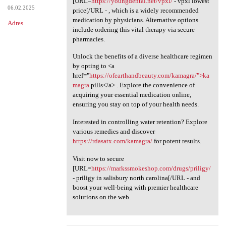
[URL=
https://youngdental.net/vpxl/
- vpxl lowest
06.02.2025
price[/URL - , which is a widely recommended
medication by physicians. Alternative options
Adres
include ordering this vital therapy via secure
pharmacies.
Unlock the benefits of a diverse healthcare regimen
by opting to <a
href="
https://ofearthandbeauty.com/kamagra/">ka
magra
pills</a> . Explore the convenience of
acquiring your essential medication online,
ensuring you stay on top of your health needs.
Interested in controlling water retention? Explore
various remedies and discover
https://rdasatx.com/kamagra/
for potent results.
Visit now to secure
[URL=
https://markssmokeshop.com/drugs/priligy/
- priligy in salisbury north carolina[/URL - and
boost your well-being with premier healthcare
solutions on the web.