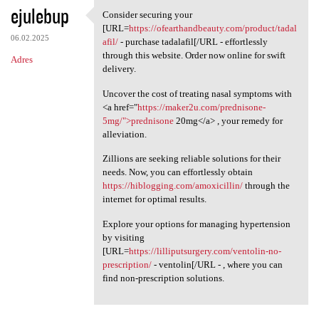
ejulebup
Consider securing your
Consider securing your [URL
[URL=
https://ofearthandbeauty.com/product/tadal
06.02.2025
afil/
- purchase tadalafil[/URL - effortlessly
through this website. Order now online for swift
Adres
delivery.
Uncover the cost of treating nasal symptoms with
<a href="
https://maker2u.com/prednisone-
5mg/">prednisone
20mg</a> , your remedy for
alleviation.
Zillions are seeking reliable solutions for their
needs. Now, you can effortlessly obtain
https://hiblogging.com/amoxicillin/
through the
internet for optimal results.
Explore your options for managing hypertension
by visiting
[URL=
https://lilliputsurgery.com/ventolin-no-
prescription/
- ventolin[/URL - , where you can
find non-prescription solutions.