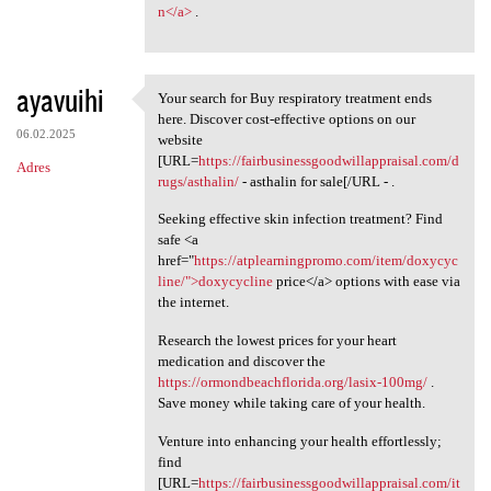
n</a>
.
ayavuihi
Your search for Buy respiratory treatment ends
Your search for Buy
here. Discover cost-effective options on our
06.02.2025
website
[URL=
https://fairbusinessgoodwillappraisal.com/d
Adres
rugs/asthalin/
- asthalin for sale[/URL - .
Seeking effective skin infection treatment? Find
safe <a
href="
https://atplearningpromo.com/item/doxycyc
line/">doxycycline
price</a> options with ease via
the internet.
Research the lowest prices for your heart
medication and discover the
https://ormondbeachflorida.org/lasix-100mg/
.
Save money while taking care of your health.
Venture into enhancing your health effortlessly;
find
[URL=
https://fairbusinessgoodwillappraisal.com/it