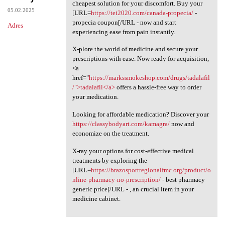
Zero pain, maximum relief!
cheapest solution for your discomfort. Buy your
05.02.2025
[URL=
https://tei2020.com/canada-propecia/
-
propecia coupon[/URL - now and start
Adres
experiencing ease from pain instantly.
X-plore the world of medicine and secure your
prescriptions with ease. Now ready for acquisition,
<a
href="
https://markssmokeshop.com/drugs/tadalafil
/">tadalafil</a>
offers a hassle-free way to order
your medication.
Looking for affordable medication? Discover your
https://classybodyart.com/kamagra/
now and
economize on the treatment.
X-ray your options for cost-effective medical
treatments by exploring the
[URL=
https://brazosportregionalfmc.org/product/o
nline-pharmacy-no-prescription/
- best pharmacy
generic price[/URL - , an crucial item in your
medicine cabinet.