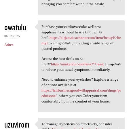
bringing you comfort without the hassle.
owatulu
Purchase your cardiovascular wellness
Purchase your cardiovascular
supplements without hassle through <a
06.02.2025
href=
https://airjamaicacharter.com/item/bentyl/>be
ntyl
overnight</a> , providing a wide range of
Adres
trusted products.
Access the best deals on <a
href="
https://maker2u.com/lasix/">lasix
cheap</a>
to reduce your nasal symptoms immediately.
Need to enhance your eyelashes? Explore a range
of options available at
https://fairbusinessgoodwillappraisal.com/drugs/pr
ednisone/
, where you can Order your item
comfortably from the comfort of your home.
uzuvirom
To manage hypertension effectively, consider
To manage hypertension