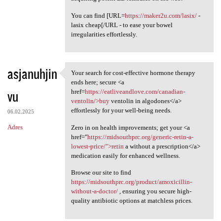
You can find [URL=
https://maker2u.com/lasix/
-
lasix cheap[/URL - to ease your bowel
irregularities effortlessly.
asjanuhjin
Your search for cost-effective hormone therapy
Your search for cost
ends here; secure <a
vu
href=
https://eatliveandlove.com/canadian-
ventolin/>buy
ventolin in algodones</a>
effortlessly for your well-being needs.
06.02.2025
Adres
Zero in on health improvements; get your <a
href="
https://midsouthprc.org/generic-retin-a-
lowest-price/">retin
a without a prescription</a>
medication easily for enhanced wellness.
Browse our site to find
https://midsouthprc.org/product/amoxicillin-
without-a-doctor/
, ensuring you secure high-
quality antibiotic options at matchless prices.