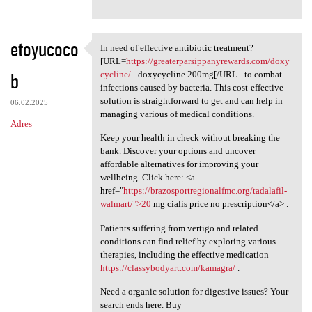
etoyucoco
In need of effective antibiotic treatment?
In need of effective
[URL=
https://greaterparsippanyrewards.com/doxy
b
cycline/
- doxycycline 200mg[/URL - to combat
infections caused by bacteria. This cost-effective
solution is straightforward to get and can help in
06.02.2025
managing various of medical conditions.
Adres
Keep your health in check without breaking the
bank. Discover your options and uncover
affordable alternatives for improving your
wellbeing. Click here: <a
href="
https://brazosportregionalfmc.org/tadalafil-
walmart/">20
mg cialis price no prescription</a> .
Patients suffering from vertigo and related
conditions can find relief by exploring various
therapies, including the effective medication
https://classybodyart.com/kamagra/
.
Need a organic solution for digestive issues? Your
search ends here. Buy