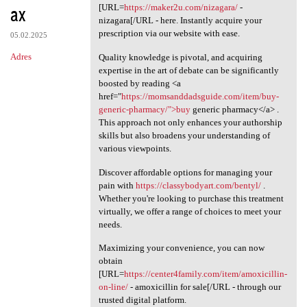
ax
[URL=
https://maker2u.com/nizagara/
-
nizagara[/URL - here. Instantly acquire your
prescription via our website with ease.
05.02.2025
Adres
Quality knowledge is pivotal, and acquiring
expertise in the art of debate can be significantly
boosted by reading <a
href="
https://momsanddadsguide.com/item/buy-
generic-pharmacy/">buy
generic pharmacy</a> .
This approach not only enhances your authorship
skills but also broadens your understanding of
various viewpoints.
Discover affordable options for managing your
pain with
https://classybodyart.com/bentyl/
.
Whether you're looking to purchase this treatment
virtually, we offer a range of choices to meet your
needs.
Maximizing your convenience, you can now
obtain
[URL=
https://center4family.com/item/amoxicillin-
on-line/
- amoxicillin for sale[/URL - through our
trusted digital platform.