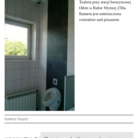
Toaleta przy stacji benzynowej
Orlen w Rabie Wyżnej 256a.
Kamera jest umieszczona
centralnie nad pisuarem.
kamery-bajery
K