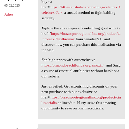
Seeking a solution for hair
buy <a
05.02.2025
href=
https://littlestabstudios.com/drugs/celebrex/>
celebrex</a>
, a trusted method to fight balding
Adres
securely.
X-plore the advantages of controlling gout with <a
href="
https://brazosportregionalfmc.org/product/zi
thromax/">zithromax
from canada</a> , and
discover how you can purchase this medication via
the web.
Zap high prices with our exclusive
https://ormondbeachflorida.org/amoxil/
, and Snag
a course of essential antibiotics without hassle via
our website.
Just unveiled: Get astonishing discounts on your
next purchase with our exclusive <a
href=
https://brazosportregionalfmc.org/product/cia
lis/>cialis
online</a> . Hurry, seize this amazing
opportunity to save on pharmaceuticals.