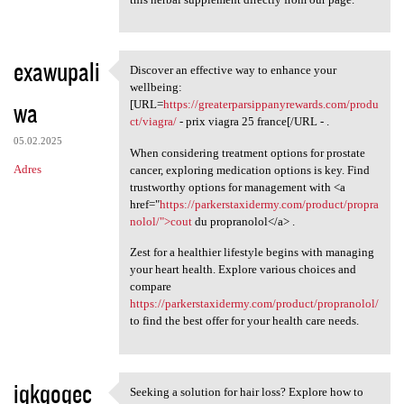
exawupali
Discover an effective way to enhance your
Discover an effective way to
wellbeing:
wa
[URL=
https://greaterparsippanyrewards.com/produ
ct/viagra/
- prix viagra 25 france[/URL - .
05.02.2025
When considering treatment options for prostate
Adres
cancer, exploring medication options is key. Find
trustworthy options for management with <a
href="
https://parkerstaxidermy.com/product/propra
nolol/">cout
du propranolol</a> .
Zest for a healthier lifestyle begins with managing
your heart health. Explore various choices and
compare
https://parkerstaxidermy.com/product/propranolol/
to find the best offer for your health care needs.
iqkqoqec
Seeking a solution for hair loss? Explore how to