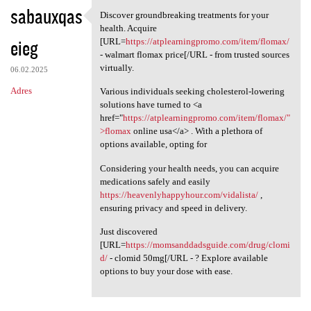
sabauxqas
Discover groundbreaking treatments for your
Discover groundbreaking
health. Acquire
eieg
[URL=
https://atplearningpromo.com/item/flomax/
- walmart flomax price[/URL - from trusted sources
virtually.
06.02.2025
Adres
Various individuals seeking cholesterol-lowering
solutions have turned to <a
href="
https://atplearningpromo.com/item/flomax/"
>flomax
online usa</a> . With a plethora of
options available, opting for
Considering your health needs, you can acquire
medications safely and easily
https://heavenlyhappyhour.com/vidalista/
,
ensuring privacy and speed in delivery.
Just discovered
[URL=
https://momsanddadsguide.com/drug/clomi
d/
- clomid 50mg[/URL - ? Explore available
options to buy your dose with ease.