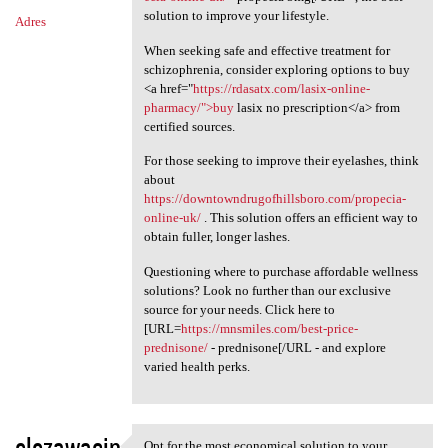
solution to improve your lifestyle.
Adres
When seeking safe and effective treatment for
schizophrenia, consider exploring options to buy
<a href="
https://rdasatx.com/lasix-online-
pharmacy/">buy
lasix no prescription</a> from
certified sources.
For those seeking to improve their eyelashes, think
about
https://downtowndrugofhillsboro.com/propecia-
online-uk/
. This solution offers an efficient way to
obtain fuller, longer lashes.
Questioning where to purchase affordable wellness
solutions? Look no further than our exclusive
source for your needs. Click here to
[URL=
https://mnsmiles.com/best-price-
prednisone/
- prednisone[/URL - and explore
varied health perks.
elezawacip
Opt for the most economical solution to your