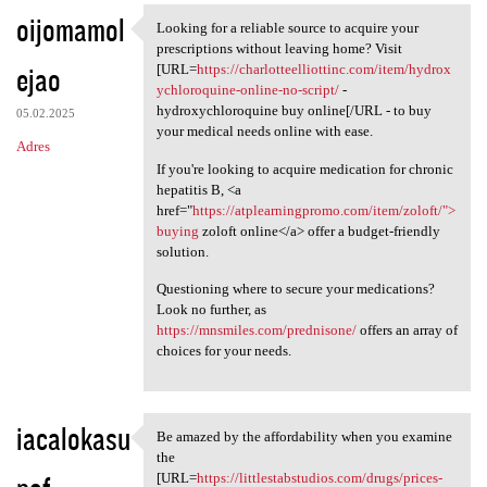
oijomamol
Looking for a reliable source to acquire your
Looking for a reliable source
prescriptions without leaving home? Visit
ejao
[URL=
https://charlotteelliottinc.com/item/hydrox
ychloroquine-online-no-script/
-
hydroxychloroquine buy online[/URL - to buy
05.02.2025
your medical needs online with ease.
Adres
If you're looking to acquire medication for chronic
hepatitis B, <a
href="
https://atplearningpromo.com/item/zoloft/">
buying
zoloft online</a> offer a budget-friendly
solution.
Questioning where to secure your medications?
Look no further, as
https://mnsmiles.com/prednisone/
offers an array of
choices for your needs.
iacalokasu
Be amazed by the affordability when you examine
Be amazed by the
the
[URL=
https://littlestabstudios.com/drugs/prices-