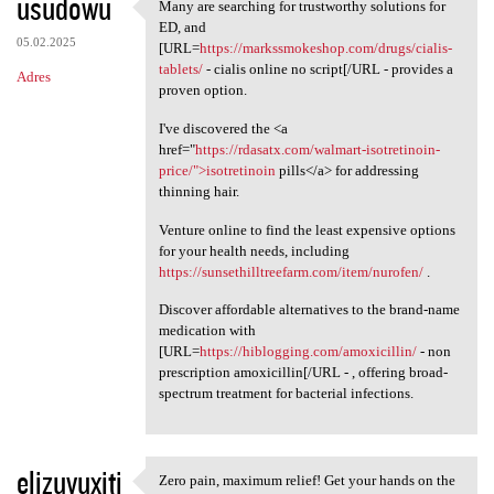
usudowu
Many are searching for trustworthy solutions for
Many are searching for
ED, and
05.02.2025
[URL=
https://markssmokeshop.com/drugs/cialis-
tablets/
- cialis online no script[/URL - provides a
Adres
proven option.
I've discovered the <a
href="
https://rdasatx.com/walmart-isotretinoin-
price/">isotretinoin
pills</a> for addressing
thinning hair.
Venture online to find the least expensive options
for your health needs, including
https://sunsethilltreefarm.com/item/nurofen/
.
Discover affordable alternatives to the brand-name
medication with
[URL=
https://hiblogging.com/amoxicillin/
- non
prescription amoxicillin[/URL - , offering broad-
spectrum treatment for bacterial infections.
elizuyuxiti
Zero pain, maximum relief! Get your hands on the