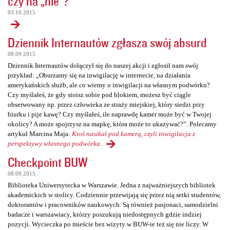
czy na „nie”?
03.10.2015
Dziennik Internautów zgłasza swój absurd
08.09.2015
Dziennik Internautów dołączył się do naszej akcji i zgłosił nam swój
przykład: „Oburzamy się na inwigilację w internecie, na działania
amerykańskich służb, ale co wiemy o inwigilacji na własnym podwórku?
Czy myślałeś, że gdy stoisz sobie pod blokiem, możesz być ciągle
obserwowany np. przez człowieka ze straży miejskiej, który siedzi przy
biurku i pije kawę? Czy myślałeś, ile naprawdę kamer może być w Twojej
okolicy? A może spojrzysz na mapkę, która może to ukazywać?”. Polecamy
artykuł Marcina Maja:
Ktoś nasikał pod kamerą, czyli inwigilacja z
perspektywy własnego podwórka
.
Checkpoint BUW
08.09.2015
Biblioteka Uniwersytecka w Warszawie. Jedna z najważniejszych bibliotek
akademickich w stolicy. Codziennie przewijają się przez nią setki studentów,
doktorantów i pracowników naukowych. Są również pasjonaci, samodzielni
badacze i warszawiacy, którzy poszukują niedostępnych gdzie indziej
pozycji. Wycieczka po mieście bez wizyty w BUW-ie też się nie liczy. W