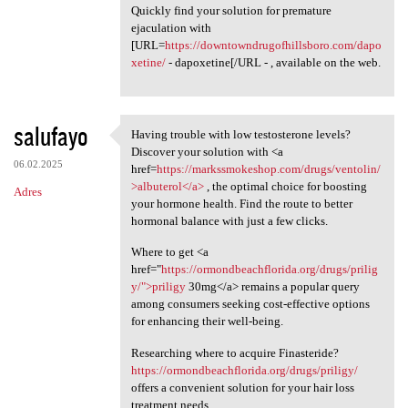
Quickly find your solution for premature
ejaculation with
[URL=
https://downtowndrugofhillsboro.com/dapo
xetine/
- dapoxetine[/URL - , available on the web.
salufayo
Having trouble with low testosterone levels?
Having trouble with low
Discover your solution with <a
06.02.2025
href=
https://markssmokeshop.com/drugs/ventolin/
>albuterol</a>
, the optimal choice for boosting
Adres
your hormone health. Find the route to better
hormonal balance with just a few clicks.
Where to get <a
href="
https://ormondbeachflorida.org/drugs/prilig
y/">priligy
30mg</a> remains a popular query
among consumers seeking cost-effective options
for enhancing their well-being.
Researching where to acquire Finasteride?
https://ormondbeachflorida.org/drugs/priligy/
offers a convenient solution for your hair loss
treatment needs.