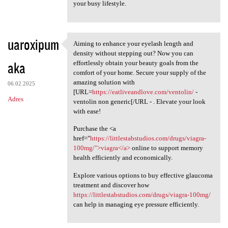
your busy lifestyle.
uaroxipum
Aiming to enhance your eyelash length and
Aiming to enhance your
density without stepping out? Now you can
aka
effortlessly obtain your beauty goals from the
comfort of your home. Secure your supply of the
amazing solution with
06.02.2025
[URL=
https://eatliveandlove.com/ventolin/
-
Adres
ventolin non generic[/URL - . Elevate your look
with ease!
Purchase the <a
href="
https://littlestabstudios.com/drugs/viagra-
100mg/">viagra</a>
online to support memory
health efficiently and economically.
Explore various options to buy effective glaucoma
treatment and discover how
https://littlestabstudios.com/drugs/viagra-100mg/
can help in managing eye pressure efficiently.