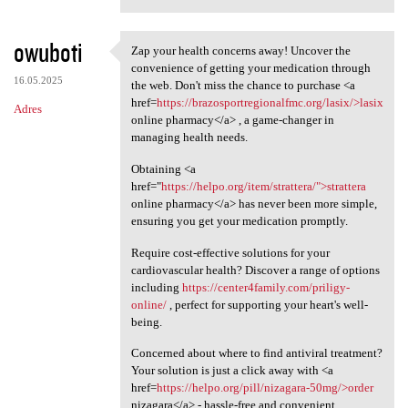
owuboti
Zap your health concerns away! Uncover the
Zap your health concerns away
convenience of getting your medication through
16.05.2025
the web. Don't miss the chance to purchase <a
href=
https://brazosportregionalfmc.org/lasix/>lasix
Adres
online pharmacy</a> , a game-changer in
managing health needs.
Obtaining <a
href="
https://helpo.org/item/strattera/">strattera
online pharmacy</a> has never been more simple,
ensuring you get your medication promptly.
Require cost-effective solutions for your
cardiovascular health? Discover a range of options
including
https://center4family.com/priligy-
online/
, perfect for supporting your heart's well-
being.
Concerned about where to find antiviral treatment?
Your solution is just a click away with <a
href=
https://helpo.org/pill/nizagara-50mg/>order
nizagara</a> - hassle-free and convenient.