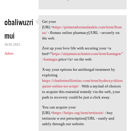
obaliwuzri
Get your
Get your [URL=https:/
[URL=
https://primerafootandankle.com/item/flom
mui
ax/
- flomax online pharmacy[/URL - securely on
the web.
16.05.2025
Zest up your love life with securing your <a
Adres
href="
https://airjamaicacharter.com/item/kamagra/"
>kamagra
price</a> on the web.
X-ray your options for antifungal treatment by
exploring
https://charlotteelliottinc.com/item/hydroxychloro
quine-online-no-script/
. With a myriad of choices
to acquire this essential remedy via the web, your
path to recovery could be just a click away.
You can acquire your
[URL=
https://helpo.org/item/tretinoin/
- buy
tretinoin w not prescription[/URL - easily and
safely through our website.