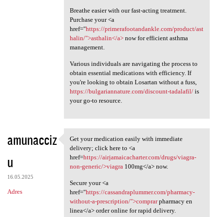
Breathe easier with our fast-acting treatment.
Purchase your <a
href="
https://primerafootandankle.com/product/ast
halin/">asthalin</a>
now for efficient asthma
management.
Various individuals are navigating the process to
obtain essential medications with efficiency. If
you're looking to obtain Losartan without a fuss,
https://bulgariannature.com/discount-tadalafil/
is
your go-to resource.
amunacciz
Get your medication easily with immediate
Get your medication easily
delivery; click here to <a
u
href=
https://airjamaicacharter.com/drugs/viagra-
non-generic/>viagra
100mg</a> now.
16.05.2025
Secure your <a
Adres
href="
https://cassandraplummer.com/pharmacy-
without-a-prescription/">comprar
pharmacy en
linea</a> order online for rapid delivery.