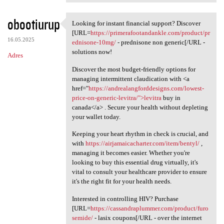
obootiurup
Looking for instant financial support? Discover
Looking for instant financial
[URL=
https://primerafootandankle.com/product/pr
16.05.2025
ednisone-10mg/
- prednisone non generic[/URL -
solutions now!
Adres
Discover the most budget-friendly options for
managing intermittent claudication with <a
href="
https://andrealangforddesigns.com/lowest-
price-on-generic-levitra/">levitra
buy in
canada</a> . Secure your health without depleting
your wallet today.
Keeping your heart rhythm in check is crucial, and
with
https://airjamaicacharter.com/item/bentyl/
,
managing it becomes easier. Whether you're
looking to buy this essential drug virtually, it's
vital to consult your healthcare provider to ensure
it's the right fit for your health needs.
Interested in controlling HIV? Purchase
[URL=
https://cassandraplummer.com/product/furo
semide/
- lasix coupons[/URL - over the internet