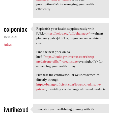
prescription</a> for managing your health
efficiently.
oxiponiox
Replenish your health supplies easily with
Replenish your health
[URL=
https://helpo.org/pill/pharmacy/
- walmart
16.05.2025
pharmacy price[/URL - , to guarantee consistent
care.
Adres
Find the best price on <a
href="
https://tradingwithvenus.com/cheap-
prednisone-pills/">prednisone
overnight</a> for
enhancing your health today.
Purchase the cardiovascular wellness remedies
directly through
https://beingproficient.com/lowest-prednisone-
prices/
, providing a wide range of trusted products.
ivutihexud
Jumpstart your well-being journey with <a
Jumpstart your well-being