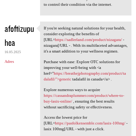
to control their condition via the internet.
afoftizupu
If you're seeking natural solutions for your health,
If you're seeking natural
consider exploring the benefits of
hea
[URL=
https://sadlerland.com/product/nizagara/
-
nizagara[/URL - . With its multifaceted advantages,
it's a smart addition to your wellness regimen.
16.05.2025
Adres
Purchase with ease: Explore OTC solutions for
improving your well-being with <a
href="
https://breathejphotography.com/product/ta
dalafil/">generic
tadalafil in canada</a> .
Explore numerous ways to acquire
https://cassandraplummer.com/product/where-to-
buy-lasix-online/
, ensuring the best results
without sacrificing safety or effectiveness.
Access the lowest price for
[URL=
https://pasfolkensemble.com/lasix-100mg/
-
lasix 100mg[/URL - with just a click.