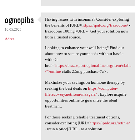
ogmopiba
Having issues with insomnia? Consider exploring
Having issues with insomnia?
the benefits of [URL=
https://ipalc.org/trazodone/
-
16.05.2025
trazodone 100mg[/URL - . Get your solution now
from a trusted source.
Adres
Looking to enhance your well-being? Find out
about how to secure your needs without hassle
with <a
href="
https://brazosportregionalfmc.org/item/cialis
/">online
cialis 2.5mg purchase</a> .
Maximize your savings on hormone therapy by
seeking the best deals on
https://computer-
filerecovery.net/item/nizagara/
. Explore acquire
opportunities online to guarantee the ideal
treatment.
For those seeking reliable treatment options,
consider exploring [URL=
https://ipalc.org/retin-a/
- retin a price[/URL - as a solution.