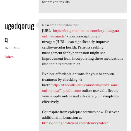
for proven results.
ugedqorug
Research indicates that
Research indicates that [URL
[URL=
https://bulgariannature.com/buy-nizagara-
q
online-canada/
- non prescription 25
nizagara[/URL - can significantly improve
cardiovascular health. Patients seeking
16.05.2025
management for hypertension might see
Adres
improvement from incorporating these medications
into their treatment plan.
Explore affordable options for your heartburn
treatment by checking <a
href="
https://thecultivarte.com/item/prednisone-
online-usa/">prednisone
online usa</a> . Secure
your supply online and alleviate your symptoms
effectively.
Get respite from epileptic seizures now. Discover
additional information at
https://beingproficient.com/item/cytotec/
.