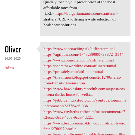
Quickly locate your prescription at the most
affordable rates from
[URL=
https://bulgariannature.com/strattera/
-
strattera[/URL - , offering a wide selection of
healthcare solutions.
Oliver
https://www.aaccoaching.uk/airlineterminal
https://www.aaccoaching.uk
https://agripowa.com/1747289090738872_3144
16.05.2025
https://www.connectah.com/airlineterminal
https://sharetheworldinc.com/airlineterminal
Adres
https://prosafely.com/airlineterminal
https://thevirtuosi.blogspot.com/2012/06/tales-
from-transit-of-venus.htm...
https://www.hawkesburyraceclub.com.au/post/cos
meena-ducks-home-for-vella...
https://jebbidan.wixstudio.com/youtube/forum/ma
in/comment/2e3764e6-93b1-...
https://www.cityherbs.cn/forum/main/comment/c7
c2ecac-6eaa-4eb8-9cca-4d22...
https://www.beautyarencoktin.com/profile/oliverof
ficial278097/profile
https://www.cardigangolfclubkitchen.com/profile/