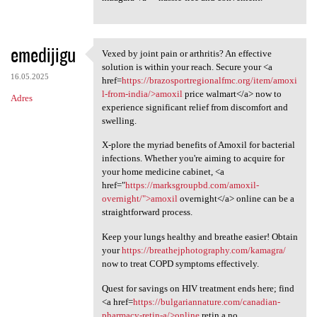
emedijigu
Vexed by joint pain or arthritis? An effective
Vexed by joint pain or
solution is within your reach. Secure your <a
16.05.2025
href=
https://brazosportregionalfmc.org/item/amoxi
l-from-india/>amoxil
price walmart</a> now to
Adres
experience significant relief from discomfort and
swelling.
X-plore the myriad benefits of Amoxil for bacterial
infections. Whether you're aiming to acquire for
your home medicine cabinet, <a
href="
https://marksgroupbd.com/amoxil-
overnight/">amoxil
overnight</a> online can be a
straightforward process.
Keep your lungs healthy and breathe easier! Obtain
your
https://breathejphotography.com/kamagra/
now to treat COPD symptoms effectively.
Quest for savings on HIV treatment ends here; find
<a href=
https://bulgariannature.com/canadian-
pharmacy-retin-a/>online
retin a no