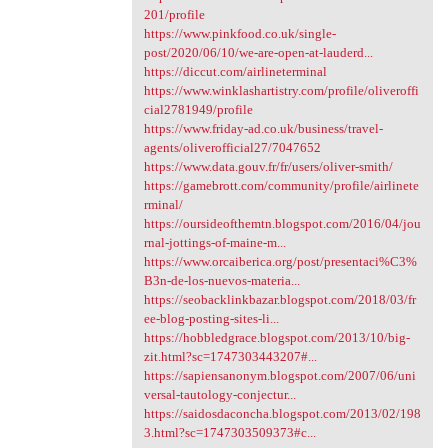
201/profile
https://www.pinkfood.co.uk/single-
post/2020/06/10/we-are-open-at-lauderd...
https://diccut.com/airlineterminal
https://www.winklashartistry.com/profile/oliveroffi
cial2781949/profile
https://www.friday-ad.co.uk/business/travel-
agents/oliverofficial27/7047652
https://www.data.gouv.fr/fr/users/oliver-smith/
https://gamebrott.com/community/profile/airlinete
rminal/
https://oursideofthemtn.blogspot.com/2016/04/jou
rnal-jottings-of-maine-m...
https://www.orcaiberica.org/post/presentaci%C3%
B3n-de-los-nuevos-materia...
https://seobacklinkbazar.blogspot.com/2018/03/fr
ee-blog-posting-sites-li...
https://hobbledgrace.blogspot.com/2013/10/big-
zit.html?sc=1747303443207#...
https://sapiensanonym.blogspot.com/2007/06/uni
versal-tautology-conjectur...
https://saidosdaconcha.blogspot.com/2013/02/198
3.html?sc=1747303509373#c...