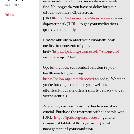
now possible to obtain your medication hassle-
16.05.2025
free. No longer do you have to delay for your
critical treatment. Click here at
Adres
[URL=
https://helpo.org/item/dapoxetine/
- generic
dapoxetine uk[/URL - to get your medications
quickly and reliably.
Browse our site to order your important heart
medication conveniently—<a
href="
https://ipalc.org/stromectol/">stromectol
online cheap 12</a> .
Opt for the most economical solution to your
health needs by securing
https://helpo.org/item/dapoxetine/
today. Whether
you're looking to enhance your wellness
effortlessly, our site offers a simple pathway to get
your essentials.
Zero delays in your heart rhythm treatment are
crucial. Purchase the treatment without hassle with
[URL=
https://ipalc.org/stromectol/
- generic
stromectol tablets[/URL - , ensuring rapid
management of your condition.