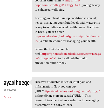
concerns with <a href="
https://hip-
hope.com/item/flagyl/">flagyl</a>
, your gateway
to enhanced wellbeing.
Keeping your health in top condition is crucial;
hence, managing your fluid levels with water pills
is key to avoiding related health issues. For those
in need, you can order
https://andrealangforddesigns.com/pill/azithromyc
in/
, a reliable choice for managing your health.
Secure the best deal on <a
href=
https://primerafootandankle.com/item/nizaga
ra/>nizagara</a>
for localized discomfort
alleviation online today.
ayaxihoeqe
Discover affordable relief for joint pain and
Discover affordable relief
inflammation. Now you can buy
16.05.2025
[URL=
https://andrealangforddesigns.com/priligy/
-
priligy 90 mg store in canada[/URL - . This
Adres
powerful treatment offers a solution for managing
discomfort with convenience.