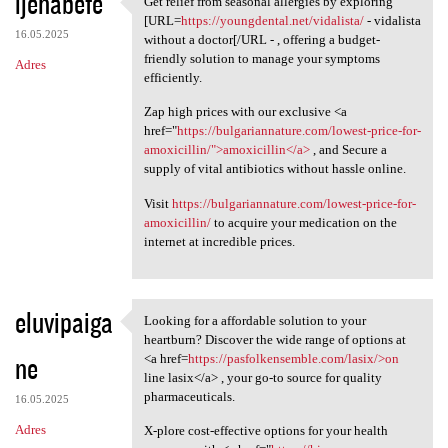
ijehabefe
Get relief from seasonal allergies by exploring
Get relief from seasonal
o
[URL=
https://youngdental.net/vidalista/
- vidalista
16.05.2025
m
without a doctor[/URL - , offering a budget-
friendly solution to manage your symptoms
Adres
e
efficiently.
n
Zap high prices with our exclusive <a
t
href="
https://bulgariannature.com/lowest-price-for-
amoxicillin/">amoxicillin</a>
, and Secure a
a
supply of vital antibiotics without hassle online.
r
Visit
https://bulgariannature.com/lowest-price-for-
z
amoxicillin/
to acquire your medication on the
e
internet at incredible prices.
eluvipaiga
Looking for a affordable solution to your
Looking for a affordable
heartburn? Discover the wide range of options at
ne
<a href=
https://pasfolkensemble.com/lasix/>on
line lasix</a> , your go-to source for quality
pharmaceuticals.
16.05.2025
Adres
X-plore cost-effective options for your health