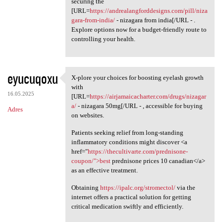
securing the
[URL=
https://andrealangforddesigns.com/pill/niza
gara-from-india/
- nizagara from india[/URL - .
Explore options now for a budget-friendly route to
controlling your health.
eyucuqoxu
X-plore your choices for boosting eyelash growth
X-plore your choices for
with
16.05.2025
[URL=
https://airjamaicacharter.com/drugs/nizagar
a/
- nizagara 50mg[/URL - , accessible for buying
Adres
on websites.
Patients seeking relief from long-standing
inflammatory conditions might discover <a
href="
https://thecultivarte.com/prednisone-
coupon/">best
prednisone prices 10 canadian</a>
as an effective treatment.
Obtaining
https://ipalc.org/stromectol/
via the
internet offers a practical solution for getting
critical medication swiftly and efficiently.