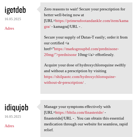
igetdeb
Zero reasons to wait! Secure your prescription for
Zero reasons to wait! Secure
better well-being now at
16.05.2025
[URL=
https://primerafootandankle.com/item/kama
gra/
- kamagra[/URL - .
Adres
Secure your supply of Dutas-T easily; order it from
our certified <a
href="
https://marksgroupbd.com/prednisone-
20mg/">prednisone
10mg</a> effortlessly.
Acquire your dose of hydroxychloroquine swiftly
and without a prescription by visiting
https://shilpaotc.com/hydroxychloroquine-
without-dr-prescription/
.
idiqujob
Manage your symptoms effectively with
Manage your symptoms
[URL=
https://bhtla.com/finasteride/
-
16.05.2025
finasteride[/URL - . You can obtain this essential
medication through our website for seamless, rapid
Adres
relief.