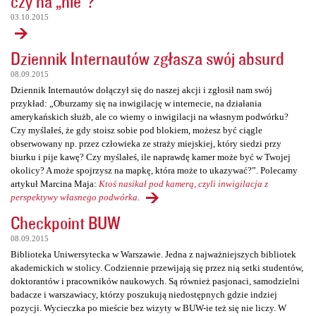
czy na „nie”?
03.10.2015
Dziennik Internautów zgłasza swój absurd
08.09.2015
Dziennik Internautów dołączył się do naszej akcji i zgłosił nam swój
przykład: „Oburzamy się na inwigilację w internecie, na działania
amerykańskich służb, ale co wiemy o inwigilacji na własnym podwórku?
Czy myślałeś, że gdy stoisz sobie pod blokiem, możesz być ciągle
obserwowany np. przez człowieka ze straży miejskiej, który siedzi przy
biurku i pije kawę? Czy myślałeś, ile naprawdę kamer może być w Twojej
okolicy? A może spojrzysz na mapkę, która może to ukazywać?”. Polecamy
artykuł Marcina Maja:
Ktoś nasikał pod kamerą, czyli inwigilacja z
perspektywy własnego podwórka
.
Checkpoint BUW
08.09.2015
Biblioteka Uniwersytecka w Warszawie. Jedna z najważniejszych bibliotek
akademickich w stolicy. Codziennie przewijają się przez nią setki studentów,
doktorantów i pracowników naukowych. Są również pasjonaci, samodzielni
badacze i warszawiacy, którzy poszukują niedostępnych gdzie indziej
pozycji. Wycieczka po mieście bez wizyty w BUW-ie też się nie liczy. W