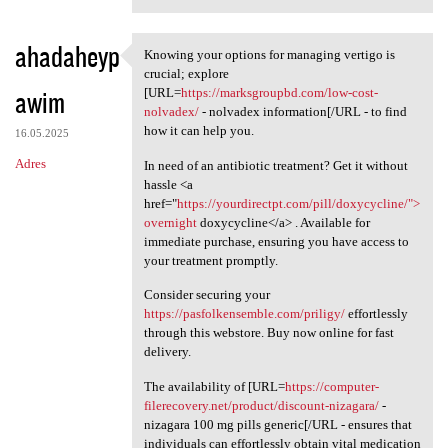
ahadaheyp
Knowing your options for managing vertigo is
Knowing your options for
crucial; explore
awim
[URL=
https://marksgroupbd.com/low-cost-
nolvadex/
- nolvadex information[/URL - to find
how it can help you.
16.05.2025
Adres
In need of an antibiotic treatment? Get it without
hassle <a
href="
https://yourdirectpt.com/pill/doxycycline/">
overnight
doxycycline</a> . Available for
immediate purchase, ensuring you have access to
your treatment promptly.
Consider securing your
https://pasfolkensemble.com/priligy/
effortlessly
through this webstore. Buy now online for fast
delivery.
The availability of [URL=
https://computer-
filerecovery.net/product/discount-nizagara/
-
nizagara 100 mg pills generic[/URL - ensures that
individuals can effortlessly obtain vital medication