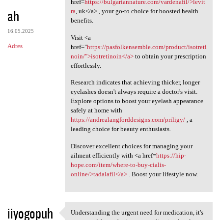
href=
https://bulgariannature.com/vardenafil/>levit
ah
ra
, uk</a> , your go-to choice for boosted health
benefits.
16.05.2025
Visit <a
Adres
href="
https://pasfolkensemble.com/product/isotreti
noin/">isotretinoin</a>
to obtain your prescription
effortlessly.
Research indicates that achieving thicker, longer
eyelashes doesn't always require a doctor's visit.
Explore options to boost your eyelash appearance
safely at home with
https://andrealangforddesigns.com/priligy/
, a
leading choice for beauty enthusiasts.
Discover excellent choices for managing your
ailment efficiently with <a href=
https://hip-
hope.com/item/where-to-buy-cialis-
online/>tadalafil</a>
. Boost your lifestyle now.
iiyogopuh
Understanding the urgent need for medication, it's
Understanding the urgent need