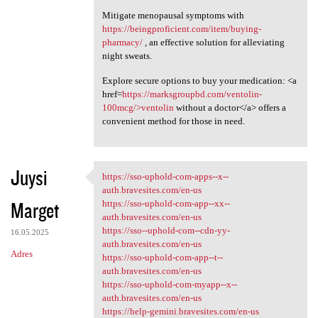
Mitigate menopausal symptoms with
https://beingproficient.com/item/buying-
pharmacy/
, an effective solution for alleviating
night sweats.
Explore secure options to buy your medication: <a
href=
https://marksgroupbd.com/ventolin-
100mcg/>ventolin
without a doctor</a> offers a
convenient method for those in need.
Juysi
https://sso-uphold-com-apps--x--
https://sso-uphold-com-apps-
auth.bravesites.com/en-us
Marget
https://sso-uphold-com-app--xx--
auth.bravesites.com/en-us
https://sso--uphold-com--cdn-yy-
16.05.2025
auth.bravesites.com/en-us
Adres
https://sso-uphold-com-app--t--
auth.bravesites.com/en-us
https://sso-uphold-com-myapp--x--
auth.bravesites.com/en-us
https://help-gemini.bravesites.com/en-us