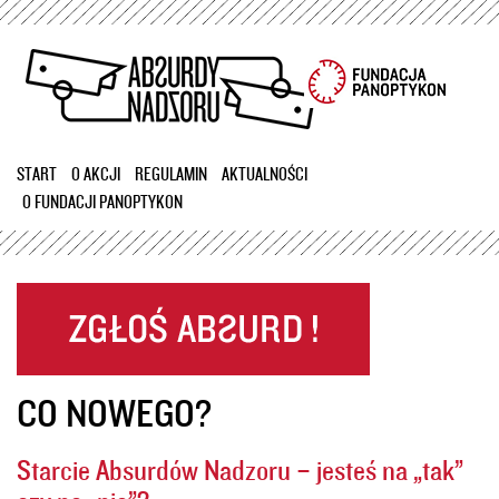
Przejdź
do
treści
START
O AKCJI
REGULAMIN
AKTUALNOŚCI
O FUNDACJI PANOPTYKON
CO NOWEGO?
Starcie Absurdów Nadzoru – jesteś na „tak”