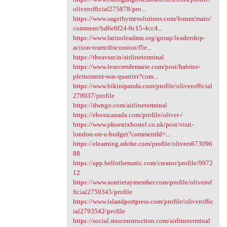
oliverofficial275878/pro...
https://www.sagethymesolutions.com/forum/main/
comment/bd6e0f24-9c15-4cc4...
https://www.latinoleadmn.org/group/leadership-
action-team/discussion/f5e...
https://theavtar.in/airlineterminal
https://www.lesecretdemarie.com/post/habiter-
pleinement-son-quartier?com...
https://www.bikinipanda.com/profile/oliverofficial
278037/profile
https://dwngo.com/airlineterminal
https://ebosscanada.com/profile/oliver-/
https://www.phoenixhostel.co.uk/post/visit-
london-on-a-budget?commentId=...
https://elearning.adobe.com/profile/olivers673096
88
https://app.hellothematic.com/creator/profile/9972
12
https://www.auntietaymember.com/profile/oliverof
ficial2750345/profile
https://www.islandportpress.com/profile/oliveroffic
ial2793542/profile
https://social.stssconstruction.com/airlineterminal