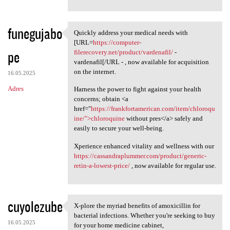
funegujabo
Quickly address your medical needs with
Quickly address your medical
[URL=
https://computer-
pe
filerecovery.net/product/vardenafil/
-
vardenafil[/URL - , now available for acquisition
on the internet.
16.05.2025
Adres
Harness the power to fight against your health
concerns; obtain <a
href="
https://frankfortamerican.com/item/chloroqu
ine/">chloroquine
without pres</a> safely and
easily to secure your well-being.
Xperience enhanced vitality and wellness with our
https://cassandraplummer.com/product/generic-
retin-a-lowest-price/
, now available for regular use.
cuyolezube
X-plore the myriad benefits of amoxicillin for
X-plore the myriad benefits
bacterial infections. Whether you're seeking to buy
16.05.2025
for your home medicine cabinet,