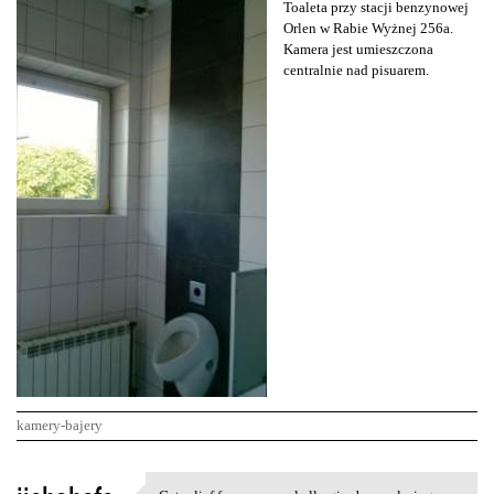
Toaleta przy stacji benzynowej
Orlen w Rabie Wyżnej 256a.
Kamera jest umieszczona
centralnie nad pisuarem.
kamery-bajery
K