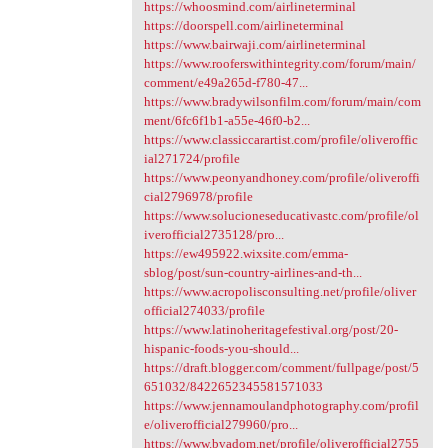
https://whoosmind.com/airlineterminal
https://doorspell.com/airlineterminal
https://www.bairwaji.com/airlineterminal
https://www.rooferswithintegrity.com/forum/main/
comment/e49a265d-f780-47...
https://www.bradywilsonfilm.com/forum/main/com
ment/6fc6f1b1-a55e-46f0-b2...
https://www.classiccarartist.com/profile/oliveroffic
ial271724/profile
https://www.peonyandhoney.com/profile/oliveroffi
cial2796978/profile
https://www.solucioneseducativastc.com/profile/ol
iverofficial2735128/pro...
https://ew495922.wixsite.com/emma-
sblog/post/sun-country-airlines-and-th...
https://www.acropolisconsulting.net/profile/oliver
official274033/profile
https://www.latinoheritagefestival.org/post/20-
hispanic-foods-you-should...
https://draft.blogger.com/comment/fullpage/post/5
651032/8422652345581571033
https://www.jennamoulandphotography.com/profil
e/oliverofficial279960/pro...
https://www.bvadom.net/profile/oliverofficial2755