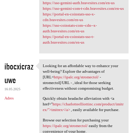
https://sso-gemini-auth.bravesites.com/en-us
https://sso-gemini-com-t-cdn.bravesites.com/en-us
https://portal-en-coinstats-sso-x-
cdn.bravesites.com/en-us
https://sso-coinstats-com--cdn--x-
auth.bravesites.com/en-us
https://portal-en-coinstats-sso-t-
auth.bravesites.com/en-us
ibocxicraz
Looking for an affordable way to enhance your
Looking for an affordable way
well-being? Explore the advantages of
uwe
[URL=
https://ipalc.org/stromectol/
-
stromectol[/URL - , ideal for those seeking
effectiveness without compromising budget.
16.05.2025
Adres
Quickly obtain headache alleviation with <a
href="
https://charlotteelliottinc.com/product/imitr
ex/">imitrex</a>
, easily available for purchase.
Browse our selection for purchasing your
https://ipalc.org/stromectol/
easily from the
convenience of your home.