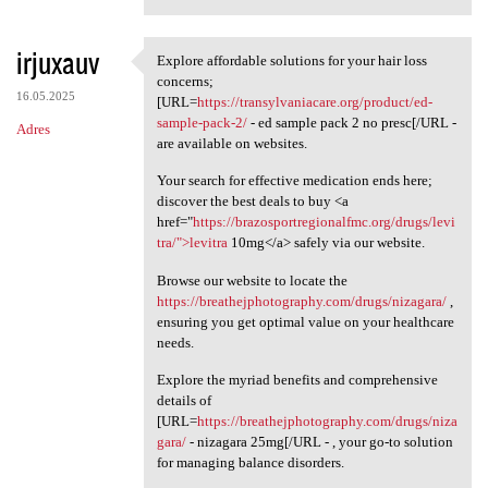
irjuxauv
Explore affordable solutions for your hair loss
Explore affordable solutions
concerns;
16.05.2025
[URL=
https://transylvaniacare.org/product/ed-
sample-pack-2/
- ed sample pack 2 no presc[/URL -
Adres
are available on websites.
Your search for effective medication ends here;
discover the best deals to buy <a
href="
https://brazosportregionalfmc.org/drugs/levi
tra/">levitra
10mg</a> safely via our website.
Browse our website to locate the
https://breathejphotography.com/drugs/nizagara/
,
ensuring you get optimal value on your healthcare
needs.
Explore the myriad benefits and comprehensive
details of
[URL=
https://breathejphotography.com/drugs/niza
gara/
- nizagara 25mg[/URL - , your go-to solution
for managing balance disorders.