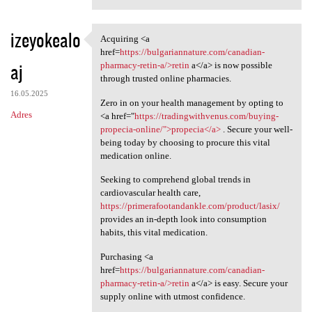
izeyokealo
Acquiring <a
Acquiring <a href=https:/
href=
https://bulgariannature.com/canadian-
aj
pharmacy-retin-a/>retin
a</a> is now possible
through trusted online pharmacies.
16.05.2025
Zero in on your health management by opting to
Adres
<a href="
https://tradingwithvenus.com/buying-
propecia-online/">propecia</a>
. Secure your well-
being today by choosing to procure this vital
medication online.
Seeking to comprehend global trends in
cardiovascular health care,
https://primerafootandankle.com/product/lasix/
provides an in-depth look into consumption
habits, this vital medication.
Purchasing <a
href=
https://bulgariannature.com/canadian-
pharmacy-retin-a/>retin
a</a> is easy. Secure your
supply online with utmost confidence.