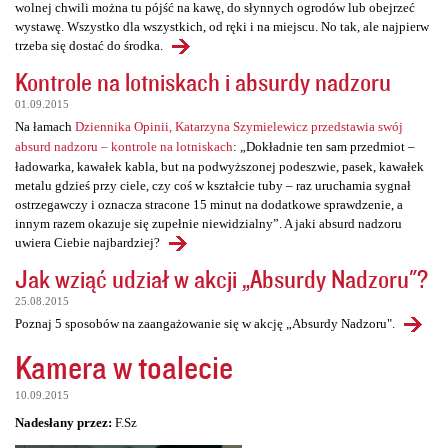
wolnej chwili można tu pójść na kawę, do słynnych ogrodów lub obejrzeć
wystawę. Wszystko dla wszystkich, od ręki i na miejscu. No tak, ale najpierw
trzeba się dostać do środka.
Kontrole na lotniskach i absurdy nadzoru
01.09.2015
Na łamach
Dziennika Opinii, Katarzyna Szymielewicz przedstawia swój
absurd nadzoru – kontrole na lotniskach
: „Dokładnie ten sam przedmiot –
ładowarka, kawałek kabla, but na podwyższonej podeszwie, pasek, kawałek
metalu gdzieś przy ciele, czy coś w kształcie tuby – raz uruchamia sygnał
ostrzegawczy i oznacza stracone 15 minut na dodatkowe sprawdzenie, a
innym razem okazuje się zupełnie niewidzialny”. A jaki absurd nadzoru
uwiera Ciebie najbardziej?
Jak wziąć udział w akcji „Absurdy Nadzoru"?
25.08.2015
Poznaj 5 sposobów na zaangażowanie się w akcję „Absurdy Nadzoru".
Kamera w toalecie
10.09.2015
Nadesłany przez:
F.Sz