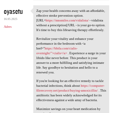
oyasetu
Zap your health concerns away with an affordable,
Zap your health concerns away
effective stroke prevention option.
16.05.2025
[URL=
https://mnsmiles.com/vidalista/
- vidalista
without a prescription[/URL - is your go-to option.
Adres
It's time to buy this lifesaving therapy effortlessly.
Revitalize your vitality and enhance your
performance in the bedroom with <a
href="
https://bhtla.com/cialis-
overnight/">cialis</a>
. Experience a surge in your
libido like never before. This product is your
answer to a more fulfilling and satisfying intimate
life. Say goodbye to hesitation and hello to a
renewed you.
If you're looking for an effective remedy to tackle
bacterial infections, think about
https://computer-
filerecovery.net/product/buying-amoxicillin/
. This
antibiotic has been widely acknowledged for its
effectiveness against a wide array of bacteria.
Maximize savings on your heart medication by