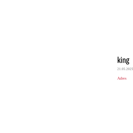
king
21.05.202
Adres