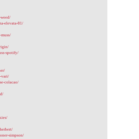
i-weed/
za-elevata-81/
a-muss/
rigin/
ss-spotify/
er/
-vari/
se-colacao/
ed/
kies/
herbert/
toner-simpson/