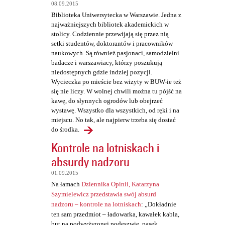
t
08.09.2015
a
Biblioteka Uniwersytecka w Warszawie. Jedna z
najważniejszych bibliotek akademickich w
r
stolicy. Codziennie przewijają się przez nią
z
setki studentów, doktorantów i pracowników
naukowych. Są również pasjonaci, samodzielni
e
badacze i warszawiacy, którzy poszukują
niedostępnych gdzie indziej pozycji.
Wycieczka po mieście bez wizyty w BUW-ie też
się nie liczy. W wolnej chwili można tu pójść na
kawę, do słynnych ogrodów lub obejrzeć
wystawę. Wszystko dla wszystkich, od ręki i na
miejscu. No tak, ale najpierw trzeba się dostać
do środka.
Kontrole na lotniskach i
absurdy nadzoru
01.09.2015
Na łamach
Dziennika Opinii, Katarzyna
Szymielewicz przedstawia swój absurd
nadzoru – kontrole na lotniskach
: „Dokładnie
ten sam przedmiot – ładowarka, kawałek kabla,
but na podwyższonej podeszwie, pasek,