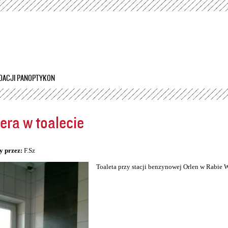
Przejdź
do
treści
DACJI PANOPTYKON
ra w toalecie
5
y przez:
F.Sz
Toaleta przy stacji benzynowej Orlen w Rabie 