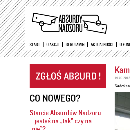
START
O AKCJI
REGULAMIN
AKTUALNOŚCI
O FUN
Kame
10.09.201
Nadesłan
CO NOWEGO?
Starcie Absurdów Nadzoru
– jesteś na „tak” czy na
„nie”?