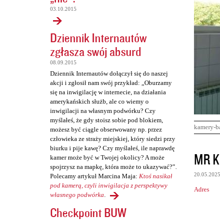
03.10.2015
Dziennik Internautów
zgłasza swój absurd
08.09.2015
Dziennik Internautów dołączył się do naszej
akcji i zgłosił nam swój przykład: „Oburzamy
się na inwigilację w internecie, na działania
amerykańskich służb, ale co wiemy o
inwigilacji na własnym podwórku? Czy
myślałeś, że gdy stoisz sobie pod blokiem,
kamery-b
możesz być ciągle obserwowany np. przez
człowieka ze straży miejskiej, który siedzi przy
biurku i pije kawę? Czy myślałeś, ile naprawdę
K
MR K
kamer może być w Twojej okolicy? A może
o
spojrzysz na mapkę, która może to ukazywać?”.
20.05.202
Polecamy artykuł Marcina Maja:
Ktoś nasikał
m
pod kamerą, czyli inwigilacja z perspektywy
Adres
e
własnego podwórka
.
n
Checkpoint BUW