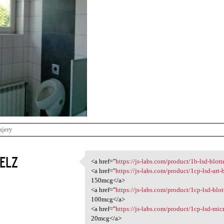
ajery
ELZ
<a href="
https://js-labs.com/product/1b-lsd-blot
<a href="https://js-labs.com
<a href="
https://js-labs.com/product/1cp-lsd-art
5
150mcg</a>
<a href="
https://js-labs.com/product/1cp-lsd-blo
100mcg</a>
<a href="
https://js-labs.com/product/1cp-lsd-mic
20mcg</a>