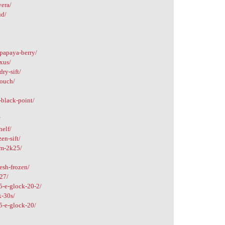
vera/
ud/
-papaya-berry/
exus/
ry-sift/
houch/
-black-point/
/
helf/
en-sift/
um-2k25/
esh-frozen/
-27/
5-e-glock-20-2/
k-30s/
5-e-glock-20/