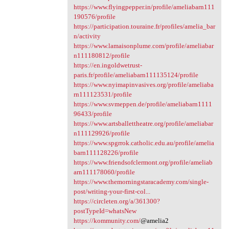
https://www.flyingpepper.in/profile/ameliabarn111
190576/profile
https://participation.touraine.fr/profiles/amelia_bar
n/activity
https://www.lamaisonplume.com/profile/ameliabar
n111180812/profile
https://en.ingoldwetrust-
paris.fr/profile/ameliabarn111135124/profile
https://www.nyimapinvasives.org/profile/ameliaba
rn111123531/profile
https://www.svmeppen.de/profile/ameliabarn1111
96433/profile
https://www.artsballettheatre.org/profile/ameliabar
n111129926/profile
https://www.spgrrok.catholic.edu.au/profile/amelia
barn111128226/profile
https://www.friendsofclermont.org/profile/ameliab
arn111178060/profile
https://www.themorningstaracademy.com/single-
post/writing-your-first-col...
https://circleten.org/a/361300?
postTypeId=whatsNew
https://kommunity.com/
@amelia2