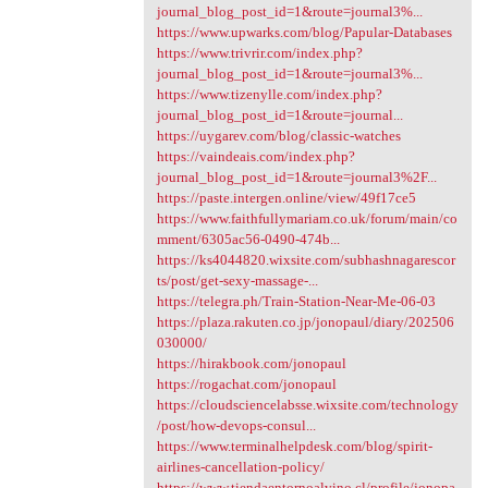
journal_blog_post_id=1&route=journal3%...
https://www.upwarks.com/blog/Papular-Databases
https://www.trivrir.com/index.php?
journal_blog_post_id=1&route=journal3%...
https://www.tizenylle.com/index.php?
journal_blog_post_id=1&route=journal...
https://uygarev.com/blog/classic-watches
https://vaindeais.com/index.php?
journal_blog_post_id=1&route=journal3%2F...
https://paste.intergen.online/view/49f17ce5
https://www.faithfullymariam.co.uk/forum/main/co
mment/6305ac56-0490-474b...
https://ks4044820.wixsite.com/subhashnagarescor
ts/post/get-sexy-massage-...
https://telegra.ph/Train-Station-Near-Me-06-03
https://plaza.rakuten.co.jp/jonopaul/diary/202506
030000/
https://hirakbook.com/jonopaul
https://rogachat.com/jonopaul
https://cloudsciencelabsse.wixsite.com/technology
/post/how-devops-consul...
https://www.terminalhelpdesk.com/blog/spirit-
airlines-cancellation-policy/
https://www.tiendaentornoalvino.cl/profile/jonopa