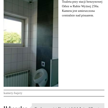
Toaleta przy stacji benzynowej
Orlen w Rabie Wyżnej 256a.
Kamera jest umieszczona
centralnie nad pisuarem.
kamery-bajery
K