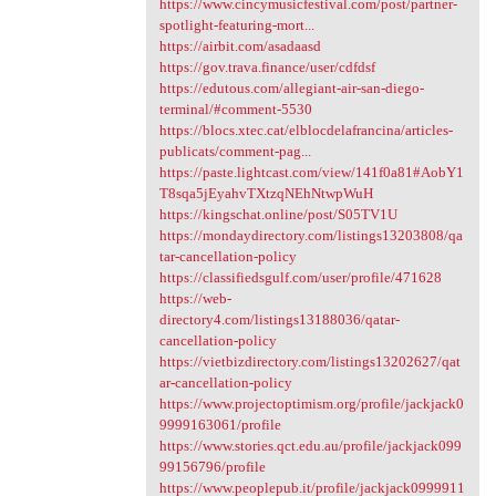
https://www.cincymusicfestival.com/post/partner-
spotlight-featuring-mort...
https://airbit.com/asadaasd
https://gov.trava.finance/user/cdfdsf
https://edutous.com/allegiant-air-san-diego-
terminal/#comment-5530
https://blocs.xtec.cat/elblocdelafrancina/articles-
publicats/comment-pag...
https://paste.lightcast.com/view/141f0a81#AobY1
T8sqa5jEyahvTXtzqNEhNtwpWuH
https://kingschat.online/post/S05TV1U
https://mondaydirectory.com/listings13203808/qa
tar-cancellation-policy
https://classifiedsgulf.com/user/profile/471628
https://web-
directory4.com/listings13188036/qatar-
cancellation-policy
https://vietbizdirectory.com/listings13202627/qat
ar-cancellation-policy
https://www.projectoptimism.org/profile/jackjack0
9999163061/profile
https://www.stories.qct.edu.au/profile/jackjack099
99156796/profile
https://www.peoplepub.it/profile/jackjack0999911