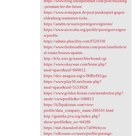
https://www.blog.lifeatpetsmart.com/post/building
-petsmart-for-the-future
https://www.svmeppen.de/post/punktspiel-gegen-
oldenburg-terminiert-ticke...
https://amdm.ru/users/prestigeevergreenn/
https://www.ascecuba.org/profile/prestigeevergree
n/profile
https://admin.phacility.com/F520330
https://www.thefreeadforum.com/postclassifieds/re
al-estate/houses-apartm...
http://h3x.xsrv.jp/naoni/bbs/board.cgi
https://www.okaywan.com/home.php?
mod=space&uid=669612
https://doc.anagora.org/s/JMReFkUgo
https://www.play56.net/home.php?
mod=space&uid=5153928
https://www.golden-forum.com/memberlist.php?
mode=viewprofile&u=186813
https://b2bpakistan.com/view-
profile/data_company_name-286101.html
http://grantha.jiva.org/index.php?
show=profile&m_no=44186
https://md.chaosdorf.de/s/7a0Wykyos
https://offcourse.co/users/profile/prestige-