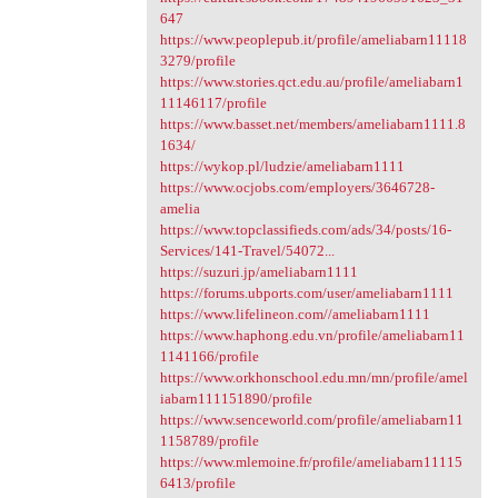
647
https://www.peoplepub.it/profile/ameliabarn11118
3279/profile
https://www.stories.qct.edu.au/profile/ameliabarn1
11146117/profile
https://www.basset.net/members/ameliabarn1111.8
1634/
https://wykop.pl/ludzie/ameliabarn1111
https://www.ocjobs.com/employers/3646728-
amelia
https://www.topclassifieds.com/ads/34/posts/16-
Services/141-Travel/54072...
https://suzuri.jp/ameliabarn1111
https://forums.ubports.com/user/ameliabarn1111
https://www.lifelineon.com//ameliabarn1111
https://www.haphong.edu.vn/profile/ameliabarn11
1141166/profile
https://www.orkhonschool.edu.mn/mn/profile/amel
iabarn111151890/profile
https://www.senceworld.com/profile/ameliabarn11
1158789/profile
https://www.mlemoine.fr/profile/ameliabarn11115
6413/profile