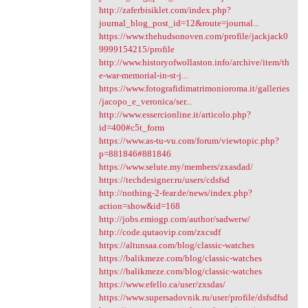
http://zaferbisiklet.com/index.php?
journal_blog_post_id=12&route=journal...
https://www.thehudsonoven.com/profile/jackjack0
9999154215/profile
http://www.historyofwollaston.info/archive/item/th
e-war-memorial-in-st-j...
https://www.fotografidimatrimonioroma.it/galleries
/jacopo_e_veronica/ser...
http://www.essercionline.it/articolo.php?
id=400#c5t_form
https://www.as-tu-vu.com/forum/viewtopic.php?
p=881846#881846
https://www.selute.my/members/zxasdad/
https://techdesigner.ru/users/cdsfsd
http://nothing-2-fear.de/news/index.php?
action=show&id=168
http://jobs.emiogp.com/author/sadwerw/
http://code.qutaovip.com/zxcsdf
https://altunsaa.com/blog/classic-watches
https://balikmeze.com/blog/classic-watches
https://balikmeze.com/blog/classic-watches
https://www.efello.ca/user/zxsdas/
https://www.supersadovnik.ru/user/profile/dsfsdfsd