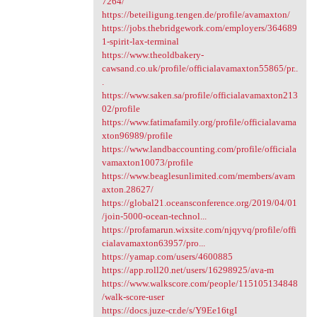
7264/
https://beteiligung.tengen.de/profile/avamaxton/
https://jobs.thebridgework.com/employers/364689
1-spirit-lax-terminal
https://www.theoldbakery-
cawsand.co.uk/profile/officialavamaxton55865/pr..
.
https://www.saken.sa/profile/officialavamaxton213
02/profile
https://www.fatimafamily.org/profile/officialavama
xton96989/profile
https://www.landbaccounting.com/profile/officiala
vamaxton10073/profile
https://www.beaglesunlimited.com/members/avam
axton.28627/
https://global21.oceansconference.org/2019/04/01
/join-5000-ocean-technol...
https://profamarun.wixsite.com/njqyvq/profile/offi
cialavamaxton63957/pro...
https://yamap.com/users/4600885
https://app.roll20.net/users/16298925/ava-m
https://www.walkscore.com/people/115105134848
/walk-score-user
https://docs.juze-cr.de/s/Y9Ee16tgI