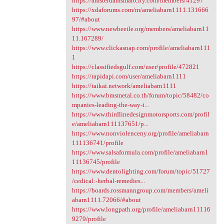
https://amsterdamsmartcity.com/members/41297
https://xdaforums.com/m/ameliabarn1111.131666
97/#about
https://www.newbeetle.org/members/ameliabarn11
11.167289/
https://www.clickasnap.com/profile/ameliabarn111
1
https://classifiedsgulf.com/user/profile/472821
https://rapidapi.com/user/ameliabarn1111
https://taikai.network/ameliabarn1111
https://www.bmsmetal.co.th/forum/topic/58482/co
mpanies-leading-the-way-i...
https://www.thirdlinedesignmotorsports.com/profil
e/ameliabarn111137651/p...
https://www.nonviolenceny.org/profile/ameliabarn
111136741/profile
https://www.salsaformula.com/profile/ameliabarn1
11136745/profile
https://www.dentolighting.com/forum/topic/51727
/cedical:-herbal-remedies...
https://boards.rossmanngroup.com/members/ameli
abarn1111.72066/#about
https://www.longpath.org/profile/ameliabarn11116
9279/profile