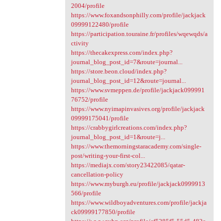
2004/profile
https://www.foxandsonphilly.com/profile/jackjack
09999122480/profile
https://participation.touraine.fr/profiles/wqewqds/a
ctivity
https://thecakexpress.com/index.php?
journal_blog_post_id=7&route=journal...
https://store.beon.cloud/index.php?
journal_blog_post_id=12&route=journal...
https://www.svmeppen.de/profile/jackjack099991
76752/profile
https://www.nyimapinvasives.org/profile/jackjack
09999175041/profile
https://crabbygirlcreations.com/index.php?
journal_blog_post_id=1&route=j...
https://www.themorningstaracademy.com/single-
post/writing-your-first-col...
https://mediajx.com/story23422085/qatar-
cancellation-policy
https://www.myburgh.eu/profile/jackjack0999913
566/profile
https://www.wildboyadventures.com/profile/jackja
ck09999177850/profile