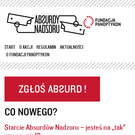
Przejdź
do
treści
START
O AKCJI
REGULAMIN
AKTUALNOŚCI
O FUNDACJI PANOPTYKON
CO NOWEGO?
Starcie Absurdów Nadzoru – jesteś na „tak”