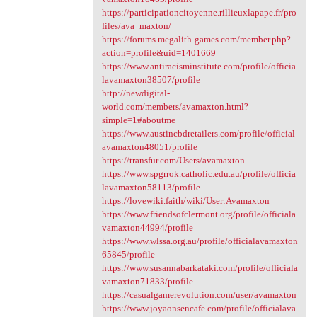
https://participationcitoyenne.rillieuxlapape.fr/pro
files/ava_maxton/
https://forums.megalith-games.com/member.php?
action=profile&uid=1401669
https://www.antiracisminstitute.com/profile/officia
lavamaxton38507/profile
http://newdigital-
world.com/members/avamaxton.html?
simple=1#aboutme
https://www.austincbdretailers.com/profile/official
avamaxton48051/profile
https://transfur.com/Users/avamaxton
https://www.spgrrok.catholic.edu.au/profile/officia
lavamaxton58113/profile
https://lovewiki.faith/wiki/User:Avamaxton
https://www.friendsofclermont.org/profile/officiala
vamaxton44994/profile
https://www.wlssa.org.au/profile/officialavamaxton
65845/profile
https://www.susannabarkataki.com/profile/officiala
vamaxton71833/profile
https://casualgamerevolution.com/user/avamaxton
https://www.joyaonsencafe.com/profile/officialava