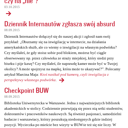
czy na „nie”?
03.10.2015
Dziennik Internautów zgłasza swój absurd
08.09.2015
Dziennik Internautów dołączył się do naszej akcji i zgłosił nam swój
przykład: „Oburzamy się na inwigilację w internecie, na działania
amerykańskich służb, ale co wiemy o inwigilacji na własnym podwórku?
Czy myślałeś, że gdy stoisz sobie pod blokiem, możesz być ciągle
obserwowany np. przez człowieka ze straży miejskiej, który siedzi przy
biurku i pije kawę? Czy myślałeś, ile naprawdę kamer może być w Twojej
okolicy? A może spojrzysz na mapkę, która może to ukazywać?”. Polecamy
artykuł Marcina Maja:
Ktoś nasikał pod kamerą, czyli inwigilacja z
perspektywy własnego podwórka
.
Checkpoint BUW
08.09.2015
Biblioteka Uniwersytecka w Warszawie. Jedna z najważniejszych bibliotek
akademickich w stolicy. Codziennie przewijają się przez nią setki studentów,
doktorantów i pracowników naukowych. Są również pasjonaci, samodzielni
badacze i warszawiacy, którzy poszukują niedostępnych gdzie indziej
pozycji. Wycieczka po mieście bez wizyty w BUW-ie też się nie liczy. W