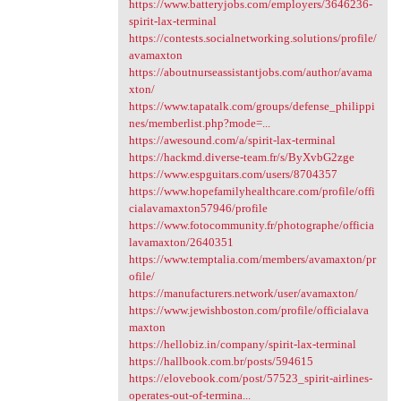
https://www.batteryjobs.com/employers/3646236-
spirit-lax-terminal
https://contests.socialnetworking.solutions/profile/
avamaxton
https://aboutnurseassistantjobs.com/author/avama
xton/
https://www.tapatalk.com/groups/defense_philippi
nes/memberlist.php?mode=...
https://awesound.com/a/spirit-lax-terminal
https://hackmd.diverse-team.fr/s/ByXvbG2zge
https://www.espguitars.com/users/8704357
https://www.hopefamilyhealthcare.com/profile/offi
cialavamaxton57946/profile
https://www.fotocommunity.fr/photographe/officia
lavamaxton/2640351
https://www.temptalia.com/members/avamaxton/pr
ofile/
https://manufacturers.network/user/avamaxton/
https://www.jewishboston.com/profile/officialava
maxton
https://hellobiz.in/company/spirit-lax-terminal
https://hallbook.com.br/posts/594615
https://elovebook.com/post/57523_spirit-airlines-
operates-out-of-termina...