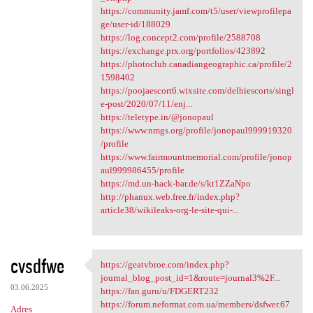
https://community.jamf.com/t5/user/viewprofilepa
ge/user-id/188029
https://log.concept2.com/profile/2588708
https://exchange.prx.org/portfolios/423892
https://photoclub.canadiangeographic.ca/profile/2
1598402
https://poojaescort6.wixsite.com/delhiescorts/singl
e-post/2020/07/11/enj...
https://teletype.in/@jonopaul
https://www.nmgs.org/profile/jonopaul999919320
/profile
https://www.fairmountmemorial.com/profile/jonop
aul999986455/profile
https://md.un-hack-bar.de/s/kt1ZZaNpo
http://phanux.web.free.fr/index.php?
article38/wikileaks-org-le-site-qui-...
cvsdfwe
https://geatvbroe.com/index.php?
https://geatvbroe.com/index
journal_blog_post_id=1&route=journal3%2F...
03.06.2025
https://fan.guru/u/FDGERT232
https://forum.neformat.com.ua/members/dsfwer.67
Adres