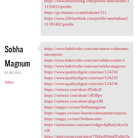
https://www.ebotutoring.com/profile/ameliabarn11
1135612/profile
https://go.famuse.co/ameliabarn1111
https://www.29bluethink.com/profile/ameliabarn1
11181482/profile
Sobha
https://www.babelcube.com/user/assetz-codename-
https://www.babelcube.com
micropolis
Magnum
https://www.babelcube.com/user/sobha-scarlet-1
https://www.babelcube.com/user/sobha-magnum
https://www.qualitydigest.com/user/124234
03.06.2025
https://www.qualitydigest.com/user/124235
Adres
https://www.qualitydigest.com/user/124236
https://writexo.com/share/ff5s8c2l
https://writexo.com/share/1f838py
https://writexo.com/share/q0gn188
https://nappy.co/user/Sobhamagnum
https://nappy.co/user/Assetzcodenamemicropolis
https://nappy.co/user/Sobhascarlet
https://unityroom.com/users/wdgiu4qfhm2okys3x
vl8
https://unityroom.com/users/70ldxrb9tm4f2u6kj3a