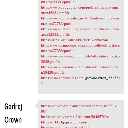
maxton99383/profile
https://www.dougduren.com/profile/officialavama
xton46081/profile
https://www.guidereality.net/en/profile/officialava
maxton72783/profile
https://www.habroofing.com/profile/officialavama
xton32933/profile
https://king-wifi.win/wiki/User:Avamaxton
https://www.camponparade.com/profile/officialava
maxton77850/profile
https://www.artkane.com/profile/officialavamaxton
3638/profile
https://www.tinylions.org/profile/officialavamaxto
n58420/profile
https://www.printables.com/
@AvaMaxton_331721
7
Godrej
https://sattvavasnta.amebaownd.com/posts/56940
https://sattvavasnta
967
Crown
https://sattva-vasanta-3.kit.com/5d4d57ffcc
https://fj11v.hp.peraichi.com/
https://sattva-vasanta.carrd.co/