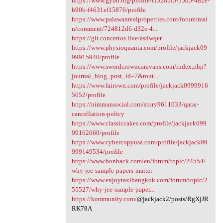
https://www.gybn.org/profile/cf5285f5-55d5-482e-
b90b-f4631ef15876/profile
https://www.palawanrealproperties.com/forum/mai
n/comment/724812d6-d32e-4...
https://git.concertos.live/asdwqer
https://www.physioquanta.com/profile/jackjack09
99915940/profile
https://www.swordcrowncaravans.com/index.php?
journal_blog_post_id=7&rout...
https://www.fairown.com/profile/jackjack0999916
5052/profile
https://nimmansocial.com/story9611033/qatar-
cancellation-policy
https://www.classiccakes.com/profile/jackjack099
99162660/profile
https://www.cybercopyusa.com/profile/jackjack09
999149534/profile
https://www.bonback.com/en/forum/topic/24554/
why-jee-sample-papers-matter
https://www.enjoytaxibangkok.com/forum/topic/2
55527/why-jee-sample-paper...
https://kommunity.com/
@jackjack2/posts/RgXjJR
RK78A