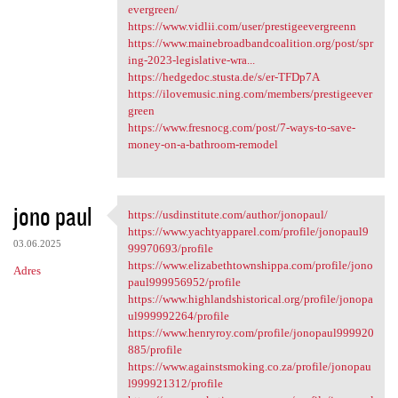
evergreen/
https://www.vidlii.com/user/prestigeevergreenn
https://www.mainebroadbandcoalition.org/post/spr
ing-2023-legislative-wra...
https://hedgedoc.stusta.de/s/er-TFDp7A
https://ilovemusic.ning.com/members/prestigeever
green
https://www.fresnocg.com/post/7-ways-to-save-
money-on-a-bathroom-remodel
jono paul
https://usdinstitute.com/author/jonopaul/
https://usdinstitute.com
https://www.yachtyapparel.com/profile/jonopaul9
03.06.2025
99970693/profile
https://www.elizabethtownshippa.com/profile/jono
Adres
paul999956952/profile
https://www.highlandshistorical.org/profile/jonopa
ul999992264/profile
https://www.henryroy.com/profile/jonopaul999920
885/profile
https://www.againstsmoking.co.za/profile/jonopau
l999921312/profile