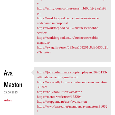
y
https://unityroom.com/users/a4mbi0ufsjv2xg1r93
pq
https://workforgood.co.uk/businesses/assetz-
codename-micropolis/
https://workforgood.co.uk/businesses/sobha-
scarlet/
https://workforgood.co.uk/businesses/sobha-
magnum/
https://swag.live/user/683eea558261c8d80d36b21
e?lang=en
Ava
https://jobs.columinate.coop/employers/3646193-
https://jobs.columinate.coop
officialavamaxton-gmail-com
Maxton
https://www.rallyforums.com/members/avamaxton.
30092/
https://holybook.life/avamaxton
03.06.2025
https://menta.work/user/183204
Adres
https://stopgame.ru/user/avamaxton
https://www.basset.net/members/avamaxton.81632
/