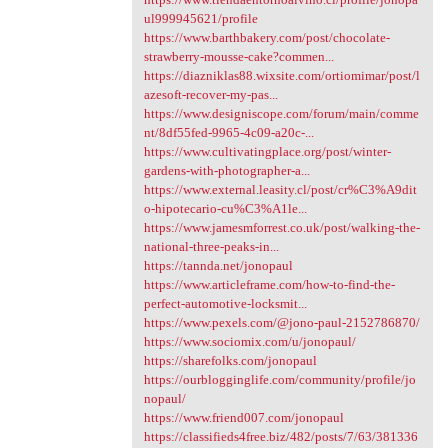
ul999945621/profile
https://www.barthbakery.com/post/chocolate-
strawberry-mousse-cake?commen...
https://diazniklas88.wixsite.com/ortiomimar/post/l
azesoft-recover-my-pas...
https://www.designiscope.com/forum/main/comme
nt/8df55fed-9965-4c09-a20c-...
https://www.cultivatingplace.org/post/winter-
gardens-with-photographer-a...
https://www.external.leasity.cl/post/cr%C3%A9dit
o-hipotecario-cu%C3%A1le...
https://www.jamesmforrest.co.uk/post/walking-the-
national-three-peaks-in...
https://tannda.net/jonopaul
https://www.articleframe.com/how-to-find-the-
perfect-automotive-locksmit...
https://www.pexels.com/@jono-paul-2152786870/
https://www.sociomix.com/u/jonopaul/
https://sharefolks.com/jonopaul
https://ourblogginglife.com/community/profile/jo
nopaul/
https://www.friend007.com/jonopaul
https://classifieds4free.biz/482/posts/7/63/381336