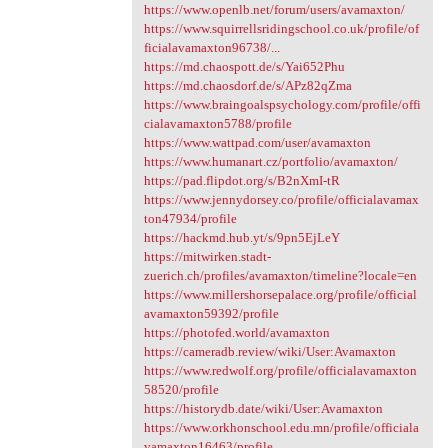
https://www.openlb.net/forum/users/avamaxton/
https://www.squirrellsridingschool.co.uk/profile/of
ficialavamaxton96738/...
https://md.chaospott.de/s/Yai652Phu
https://md.chaosdorf.de/s/APz82qZma
https://www.braingoalspsychology.com/profile/offi
cialavamaxton5788/profile
https://www.wattpad.com/user/avamaxton
https://www.humanart.cz/portfolio/avamaxton/
https://pad.flipdot.org/s/B2nXmI-tR
https://www.jennydorsey.co/profile/officialavamax
ton47934/profile
https://hackmd.hub.yt/s/9pn5EjLeY
https://mitwirken.stadt-
zuerich.ch/profiles/avamaxton/timeline?locale=en
https://www.millershorsepalace.org/profile/official
avamaxton59392/profile
https://photofed.world/avamaxton
https://cameradb.review/wiki/User:Avamaxton
https://www.redwolf.org/profile/officialavamaxton
58520/profile
https://historydb.date/wiki/User:Avamaxton
https://www.orkhonschool.edu.mn/profile/officiala
vamaxton16463/profile