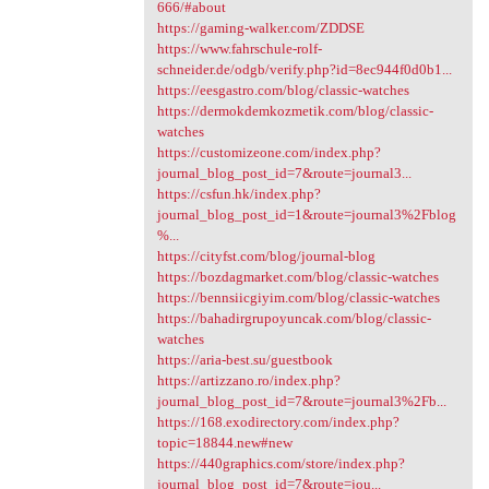
666/#about
https://gaming-walker.com/ZDDSE
https://www.fahrschule-rolf-
schneider.de/odgb/verify.php?id=8ec944f0d0b1...
https://eesgastro.com/blog/classic-watches
https://dermokdemkozmetik.com/blog/classic-
watches
https://customizeone.com/index.php?
journal_blog_post_id=7&route=journal3...
https://csfun.hk/index.php?
journal_blog_post_id=1&route=journal3%2Fblog
%...
https://cityfst.com/blog/journal-blog
https://bozdagmarket.com/blog/classic-watches
https://bennsiicgiyim.com/blog/classic-watches
https://bahadirgrupoyuncak.com/blog/classic-
watches
https://aria-best.su/guestbook
https://artizzano.ro/index.php?
journal_blog_post_id=7&route=journal3%2Fb...
https://168.exodirectory.com/index.php?
topic=18844.new#new
https://440graphics.com/store/index.php?
journal_blog_post_id=7&route=jou...