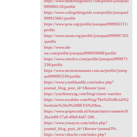
https://www.marketingsource.com/profile/jonopaul
999980118/profile
https://www.collegefairguide.com/profile/jonopaul
999915661/profile
https://www.qcne.org/profile/jonopaul999962211/
profile
https://www.uuum.org/profile/jonopaul999997203
/profile
https://www.afa-
wa.com/profile/jonopaul999959688/profile
https://www.cmoilco.com/profile/jonopaul999975
238/profile
https://www.racinerestaurant.com.au/profile/jonop
aul999995539/profile
https://www.youthfundfit.com/index.php?
journal_blog_post_id=1&route=jour...
https://yayiktereyag.com/blog/classic-watches
https://www.reyabike.com/blog/The%20official%2
0website%20of%20REYA%20bra...
https://www.qoqrecords.nl/forum/main/comment/8
2ba3e89-57a0-40b0-bfd7-286...
https://www.yonayon.com/index.php?
journal_blog_post_id=1&route=journal3%...
https://www.vikuche.com/index.php?