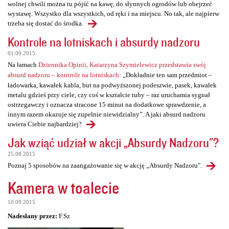
wolnej chwili można tu pójść na kawę, do słynnych ogrodów lub obejrzeć
wystawę. Wszystko dla wszystkich, od ręki i na miejscu. No tak, ale najpierw
trzeba się dostać do środka.
Kontrole na lotniskach i absurdy nadzoru
01.09.2015
Na łamach
Dziennika Opinii, Katarzyna Szymielewicz przedstawia swój
absurd nadzoru – kontrole na lotniskach
: „Dokładnie ten sam przedmiot –
ładowarka, kawałek kabla, but na podwyższonej podeszwie, pasek, kawałek
metalu gdzieś przy ciele, czy coś w kształcie tuby – raz uruchamia sygnał
ostrzegawczy i oznacza stracone 15 minut na dodatkowe sprawdzenie, a
innym razem okazuje się zupełnie niewidzialny”. A jaki absurd nadzoru
uwiera Ciebie najbardziej?
Jak wziąć udział w akcji „Absurdy Nadzoru"?
25.08.2015
Poznaj 5 sposobów na zaangażowanie się w akcję „Absurdy Nadzoru".
Kamera w toalecie
10.09.2015
Nadesłany przez:
F.Sz