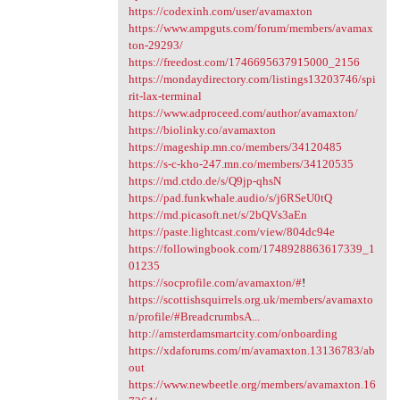
https://codexinh.com/user/avamaxton
https://www.ampguts.com/forum/members/avamax
ton-29293/
https://freedost.com/1746695637915000_2156
https://mondaydirectory.com/listings13203746/spi
rit-lax-terminal
https://www.adproceed.com/author/avamaxton/
https://biolinky.co/avamaxton
https://mageship.mn.co/members/34120485
https://s-c-kho-247.mn.co/members/34120535
https://md.ctdo.de/s/Q9jp-qhsN
https://pad.funkwhale.audio/s/j6RSeU0tQ
https://md.picasoft.net/s/2bQVs3aEn
https://paste.lightcast.com/view/804dc94e
https://followingbook.com/1748928863617339_1
01235
https://socprofile.com/avamaxton/#
!
https://scottishsquirrels.org.uk/members/avamaxto
n/profile/#BreadcrumbsA...
http://amsterdamsmartcity.com/onboarding
https://xdaforums.com/m/avamaxton.13136783/ab
out
https://www.newbeetle.org/members/avamaxton.16