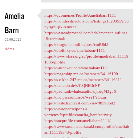
Amelia
https://quomon.es/Profile/Ameliabarn1111
https://quomon.es/Profile
https://mondaydirectory.com/listings13203559/co
Barn
pyright-jfk-terminal
https://www.adproceed.com/ads/american-airlines-
jfk-terminal/
03.06.2025
https://kingschat.online/post/cndUblJ
Adres
https://biolinky.co/ameliabarn-1111
https://www.wlssa.org.au/profile/ameliabarn11119
1035/profile
https://wutdawut.com/ameliabarn1111
https://mageship.mn.co/members/34116190
https://s-c-kho-247.mn.co/members/34116211
https://md.ctdo.de/s/i1QHEDcNP
https://pad.funkwhale.audio/s/jTuqM3g5X
https://md.picasoft.net/s/waeTYCcza
https://paste.lightcast.com/view/f859d6d2
https://www.participons-a-
verrieres.fr/profiles/amelia_barn/activity
https://socprofile.com/ameliabarn1111/
https://www.susannabarkataki.com/profile/ameliab
arn111119843/profile