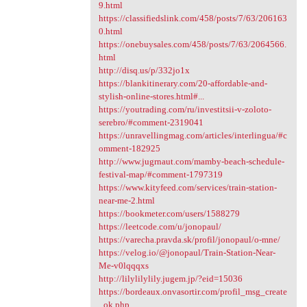
9.html
https://classifiedslink.com/458/posts/7/63/206163
0.html
https://onebuysales.com/458/posts/7/63/2064566.
html
http://disq.us/p/332jo1x
https://blankitinerary.com/20-affordable-and-
stylish-online-stores.html#...
https://youtrading.com/ru/investitsii-v-zoloto-
serebro/#comment-2319041
https://unravellingmag.com/articles/interlingua/#c
omment-182925
http://www.jugrnaut.com/mamby-beach-schedule-
festival-map/#comment-1797319
https://www.kityfeed.com/services/train-station-
near-me-2.html
https://bookmeter.com/users/1588279
https://leetcode.com/u/jonopaul/
https://varecha.pravda.sk/profil/jonopaul/o-mne/
https://velog.io/@jonopaul/Train-Station-Near-
Me-v0lqqqxs
http://lilylilylily.jugem.jp/?eid=15036
https://bordeaux.onvasortir.com/profil_msg_create
_ok.php