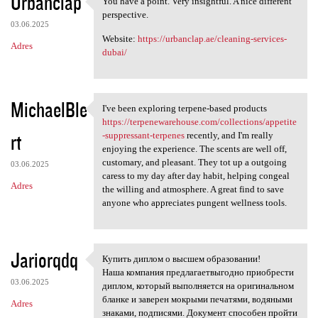
Urbanclap
You have a point. Very insightful. A nice different
You have a point. Very
o
perspective.
03.06.2025
m
Website:
https://urbanclap.ae/cleaning-services-
Adres
e
dubai/
n
t
MichaelBle
a
I've been exploring terpene-based products
I've been exploring terpene
https://terpenewarehouse.com/collections/appetite
r
rt
-suppressant-terpenes
recently, and I'm really
z
enjoying the experience. The scents are well off,
customary, and pleasant. They tot up a outgoing
03.06.2025
e
caress to my day after day habit, helping congeal
Adres
the willing and atmosphere. A great find to save
anyone who appreciates pungent wellness tools.
Jariorqdq
Купить диплом о высшем образовании!
Купить диплом о высшем
Наша компания предлагаетвыгодно приобрести
03.06.2025
диплом, который выполняется на оригинальном
бланке и заверен мокрыми печатями, водяными
Adres
знаками, подписями. Документ способен пройти