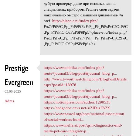
лубую проверку, даже при использовании
специальных приборов. Решите свои задачи
максимально быстро с нашими дипломами- <a
href=
http://place-e.ru/index.php/
РљСѓРїРёС‚Рµ_РґРёРїР»РѕРј_Рё_РїРѕР»СѓС‡РёС
‚Рµ_РїРѕРІС‹С€РµРЅРёРµ!/>place-e.ru/index.php/
РљСѓРїРёС‚Рµ_РґРёРїР»РѕРј_Рё_РїРѕР»СѓС‡РёС
‚Рµ_РїРѕРІС‹С€РµРЅРёРµ!</a>
Prestige
https://www.ombika.com/index.php?
https://www.ombika.com/index
route=journal3/blog/post&journal_blog_p...
Evergreen
http://www.tvworthwatching.com/BlogPostDetails.
aspx?postId=18976
https://www.ombika.com/index.php?
03.06.2025
route=journal3/blog/post&journal_blog_p...
Adres
https://notionpress.com/author/1290535
https://hedgedoc.envs.net/s/ZIDuzFA2X
https://www.naswil.org/post/national-association-
of-social-workers-horri...
https://www.mella.ai/post/qsm-diagnostics-and-
mella-pet-care-integrate-p...