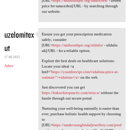
[URL=
https://midsouthprc.org/tamoxifen/
- lowest
price for tamoxifen[/URL - by searching through
our website.
uzelomitex
Ensure you get your prescription medication
Ensure you get your
safely; consider
ut
[URL=
https://midsouthprc.org/sildalis/
- sildalis
uk[/URL - for a reliable option.
17.06.2025
Explore the best deals on healthcare solutions:
Adres
Locate your ideal <a
href="
https://yourdirectpt.com/vidalista-price-at-
walmart/">vidalista</a>
on the web.
Just discovered you can get
https://bakuchiropractic.com/retin-a/
without the
hassle through our secure portal.
Nurturing your well-being naturally is easier than
ever; purchase holistic health support by choosing
to
[URL=
https://sarahvuongbridaljewellery.com/prod