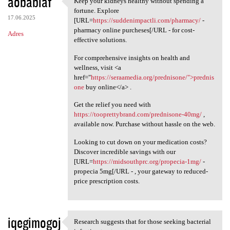
aobabiaf
Keep your kidneys healthy without spending a
Keep your kidneys healthy
fortune. Explore
17.06.2025
[URL=
https://suddenimpactli.com/pharmacy/
-
pharmacy online purcheses[/URL - for cost-
Adres
effective solutions.
For comprehensive insights on health and
wellness, visit <a
href="
https://seraamedia.org/prednisone/">prednis
one
buy online</a> .
Get the relief you need with
https://tooprettybrand.com/prednisone-40mg/
,
available now. Purchase without hassle on the web.
Looking to cut down on your medication costs?
Discover incredible savings with our
[URL=
https://midsouthprc.org/propecia-1mg/
-
propecia 5mg[/URL - , your gateway to reduced-
price prescription costs.
iqegimogoj
Research suggests that for those seeking bacterial
Research suggests that for