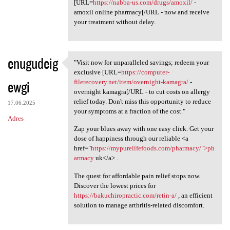
[URL=
https://nabba-us.com/drugs/amoxil/
-
amoxil online pharmacy[/URL - now and receive
your treatment without delay.
enugudeig
"Visit now for unparalleled savings; redeem your
"Visit now for unparalleled
exclusive [URL=
https://computer-
ewgi
filerecovery.net/item/overnight-kamagra/
-
overnight kamagra[/URL - to cut costs on allergy
relief today. Don't miss this opportunity to reduce
17.06.2025
your symptoms at a fraction of the cost."
Adres
Zap your blues away with one easy click. Get your
dose of happiness through our reliable <a
href="
https://mypurelifefoods.com/pharmacy/">ph
armacy
uk</a> .
The quest for affordable pain relief stops now.
Discover the lowest prices for
https://bakuchiropractic.com/retin-a/
, an efficient
solution to manage arthritis-related discomfort.