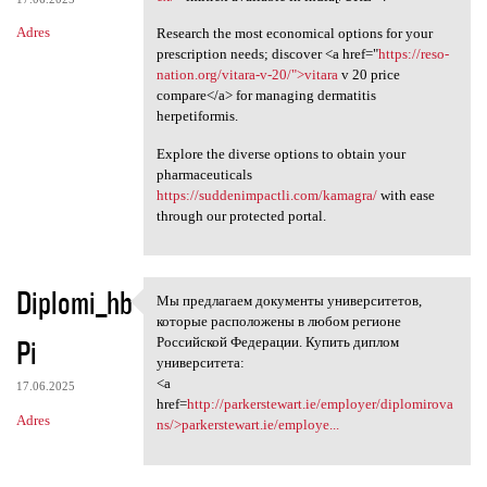
Adres
Research the most economical options for your
prescription needs; discover <a href="
https://reso-
nation.org/vitara-v-20/">vitara
v 20 price
compare</a> for managing dermatitis
herpetiformis.
Explore the diverse options to obtain your
pharmaceuticals
https://suddenimpactli.com/kamagra/
with ease
through our protected portal.
Diplomi_hb
Мы предлагаем документы университетов,
Мы предлагаем документы
которые расположены в любом регионе
Pi
Российской Федерации. Купить диплом
университета:
<a
17.06.2025
href=
http://parkerstewart.ie/employer/diplomirova
Adres
ns/>parkerstewart.ie/employe...