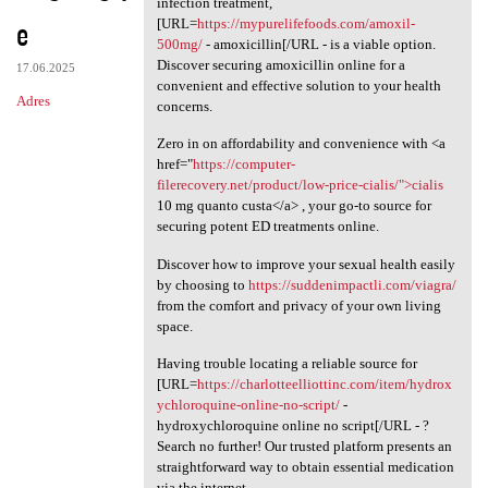
infection treatment,
e
[URL=
https://mypurelifefoods.com/amoxil-
500mg/
- amoxicillin[/URL - is a viable option.
Discover securing amoxicillin online for a
17.06.2025
convenient and effective solution to your health
Adres
concerns.
Zero in on affordability and convenience with <a
href="
https://computer-
filerecovery.net/product/low-price-cialis/">cialis
10 mg quanto custa</a> , your go-to source for
securing potent ED treatments online.
Discover how to improve your sexual health easily
by choosing to
https://suddenimpactli.com/viagra/
from the comfort and privacy of your own living
space.
Having trouble locating a reliable source for
[URL=
https://charlotteelliottinc.com/item/hydrox
ychloroquine-online-no-script/
-
hydroxychloroquine online no script[/URL - ?
Search no further! Our trusted platform presents an
straightforward way to obtain essential medication
via the internet.