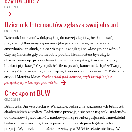
czy na „nie”?
03.10.2015
Dziennik Internautów zgłasza swój absurd
08.09.2015
Dziennik Internautów dołączył się do naszej akcji i zgłosił nam swój
przykład: „Oburzamy się na inwigilację w internecie, na działania
amerykańskich służb, ale co wiemy o inwigilacji na własnym podwórku?
Czy myślałeś, że gdy stoisz sobie pod blokiem, możesz być ciągle
obserwowany np. przez człowieka ze straży miejskiej, który siedzi przy
biurku i pije kawę? Czy myślałeś, ile naprawdę kamer może być w Twojej
okolicy? A może spojrzysz na mapkę, która może to ukazywać?”. Polecamy
artykuł Marcina Maja:
Ktoś nasikał pod kamerą, czyli inwigilacja z
perspektywy własnego podwórka
.
Checkpoint BUW
08.09.2015
Biblioteka Uniwersytecka w Warszawie. Jedna z najważniejszych bibliotek
akademickich w stolicy. Codziennie przewijają się przez nią setki studentów,
doktorantów i pracowników naukowych. Są również pasjonaci, samodzielni
badacze i warszawiacy, którzy poszukują niedostępnych gdzie indziej
pozycji. Wycieczka po mieście bez wizyty w BUW-ie też się nie liczy. W