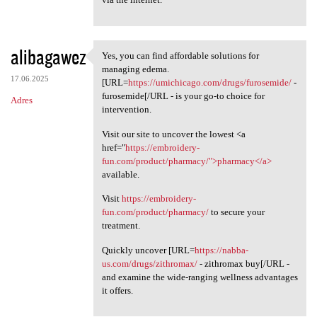
alibagawez
Yes, you can find affordable solutions for
Yes, you can find affordable
managing edema.
17.06.2025
[URL=
https://umichicago.com/drugs/furosemide/
-
furosemide[/URL - is your go-to choice for
Adres
intervention.
Visit our site to uncover the lowest <a
href="
https://embroidery-
fun.com/product/pharmacy/">pharmacy</a>
available.
Visit
https://embroidery-
fun.com/product/pharmacy/
to secure your
treatment.
Quickly uncover [URL=
https://nabba-
us.com/drugs/zithromax/
- zithromax buy[/URL -
and examine the wide-ranging wellness advantages
it offers.