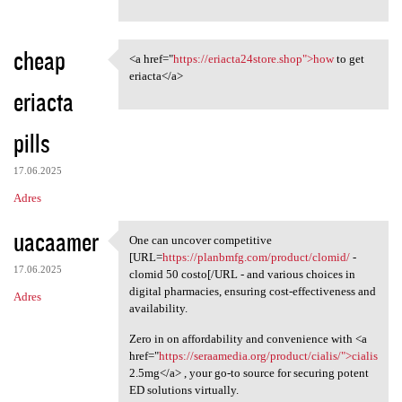
cheap
<a href="
https://eriacta24store.shop">how
to get
<a href="https:/
eriacta</a>
eriacta
pills
17.06.2025
Adres
uacaamer
One can uncover competitive
One can uncover competitive
[URL=
https://planbmfg.com/product/clomid/
-
17.06.2025
clomid 50 costo[/URL - and various choices in
digital pharmacies, ensuring cost-effectiveness and
Adres
availability.
Zero in on affordability and convenience with <a
href="
https://seraamedia.org/product/cialis/">cialis
2.5mg</a> , your go-to source for securing potent
ED solutions virtually.