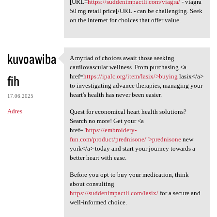
[URL=
https://suddenimpactli.com/viagra/
- viagra
50 mg retail price[/URL - can be challenging. Seek
on the internet for choices that offer value.
kuvoawiba
A myriad of choices await those seeking
A myriad of choices await
cardiovascular wellness. From purchasing <a
fih
href=
https://ipalc.org/item/lasix/>buying
lasix</a>
to investigating advance therapies, managing your
heart's health has never been easier.
17.06.2025
Adres
Quest for economical heart health solutions?
Search no more! Get your <a
href="
https://embroidery-
fun.com/product/prednisone/">prednisone
new
york</a> today and start your journey towards a
better heart with ease.
Before you opt to buy your medication, think
about consulting
https://suddenimpactli.com/lasix/
for a secure and
well-informed choice.