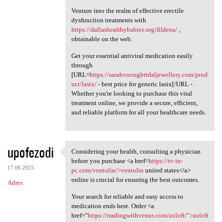
Venture into the realm of effective erectile
dysfunction treatments with
https://dallashealthybabies.org/fildena/
,
obtainable on the web.
Get your essential antiviral medication easily
through
[URL=
https://sarahvuongbridaljewellery.com/prod
uct/lasix/
- best price for generic lasix[/URL - .
Whether you're looking to purchase this vital
treatment online, we provide a secure, efficient,
and reliable platform for all your healthcare needs.
upofezodi
Considering your health, consulting a physician
Considering your health,
before you purchase <a href=
https://tv-in-
17.06.2025
pc.com/ventolin/>ventolin
united states</a>
online is crucial for ensuring the best outcomes.
Adres
Your search for reliable and easy access to
medication ends here. Order <a
href="
https://tradingwithvenus.com/zoloft/">zoloft