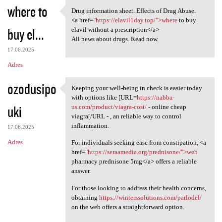
where to
Drug information sheet. Effects of Drug Abuse.
Drug information sheet.
<a href="
https://elavil1day.top/">where
to buy
buy el...
elavil without a prescription</a>
All news about drugs. Read now.
17.06.2025
Adres
ozodusipo
Keeping your well-being in check is easier today
Keeping your well-being in
with options like [URL=
https://nabba-
uki
us.com/product/viagra-cost/
- online cheap
viagra[/URL - , an reliable way to control
inflammation.
17.06.2025
Adres
For individuals seeking ease from constipation, <a
href="
https://seraamedia.org/prednisone/">web
pharmacy prednisone 5mg</a> offers a reliable
answer.
For those looking to address their health concerns,
obtaining
https://winterssolutions.com/parlodel/
on the web offers a straightforward option.