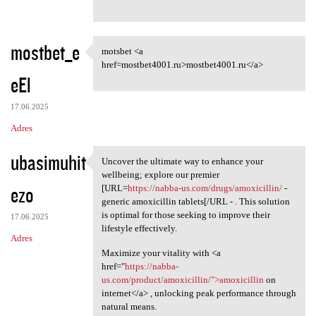
mostbet_e
motsbet <a
motsbet <a href=mostbet4001
href=mostbet4001.ru>mostbet4001.ru</a>
eEl
17.06.2025
Adres
ubasimuhit
Uncover the ultimate way to enhance your
Uncover the ultimate way to
wellbeing; explore our premier
ezo
[URL=
https://nabba-us.com/drugs/amoxicillin/
-
generic amoxicillin tablets[/URL - . This solution
is optimal for those seeking to improve their
17.06.2025
lifestyle effectively.
Adres
Maximize your vitality with <a
href="
https://nabba-
us.com/product/amoxicillin/">amoxicillin
on
internet</a> , unlocking peak performance through
natural means.