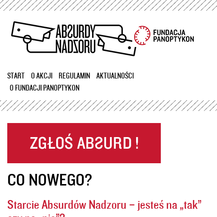
Przejdź
do
treści
START
O AKCJI
REGULAMIN
AKTUALNOŚCI
O FUNDACJI PANOPTYKON
CO NOWEGO?
Starcie Absurdów Nadzoru – jesteś na „tak”