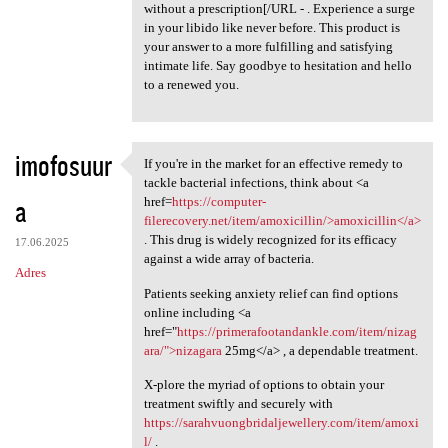
without a prescription[/URL - . Experience a surge
in your libido like never before. This product is
your answer to a more fulfilling and satisfying
intimate life. Say goodbye to hesitation and hello
to a renewed you.
imofosuur
If you're in the market for an effective remedy to
If you're in the market for
tackle bacterial infections, think about <a
a
href=
https://computer-
filerecovery.net/item/amoxicillin/>amoxicillin</a>
. This drug is widely recognized for its efficacy
17.06.2025
against a wide array of bacteria.
Adres
Patients seeking anxiety relief can find options
online including <a
href="
https://primerafootandankle.com/item/nizag
ara/">nizagara
25mg</a> , a dependable treatment.
X-plore the myriad of options to obtain your
treatment swiftly and securely with
https://sarahvuongbridaljewellery.com/item/amoxi
l/
.