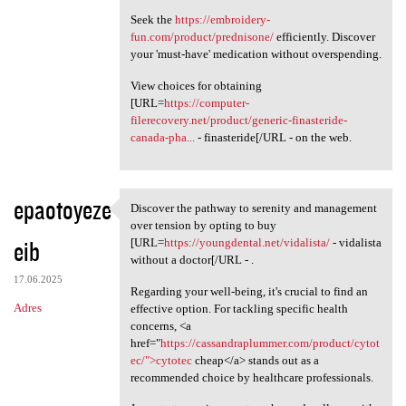
Seek the
https://embroidery-
fun.com/product/prednisone/
efficiently. Discover
your 'must-have' medication without overspending.
View choices for obtaining
[URL=
https://computer-
filerecovery.net/product/generic-finasteride-
canada-pha...
- finasteride[/URL - on the web.
epaotoyeze
Discover the pathway to serenity and management
Discover the pathway to
over tension by opting to buy
eib
[URL=
https://youngdental.net/vidalista/
- vidalista
without a doctor[/URL - .
17.06.2025
Regarding your well-being, it's crucial to find an
Adres
effective option. For tackling specific health
concerns, <a
href="
https://cassandraplummer.com/product/cytot
ec/">cytotec
cheap</a> stands out as a
recommended choice by healthcare professionals.