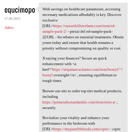
equcimopo
With savings on healthcare paramount, accessing
With savings on healthcare
necessary medications affordably is key. Discover
17.06.2025
exclusive
[URL=
https://sunsethilltreefarm.com/item/ed-
Adres
sample-pack-2/
- prezzi del ed-sample-pack-
2[/URL - for rebates on essential treatments. Obtain
yours today and ensure that health remains a
priority without compromising on quality or cost.
X-raying your finances? Secure an quick
enhancement with <a
href="
https://airjamaicacharter.com/item/bentyl/">
bentyl
overnight</a> , ensuring equilibrium in
tough times.
Browse our site to order top-tier medical products,
including
https://primerafootandankle.com/item/retin-a/
,
securely.
Revitalize your vitality and enhance your
performance in the bedroom with
[URL=
https://mypurelifefoods.com/cipro/
- cipro