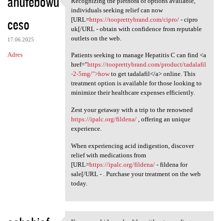
ahufebowu
Recognizing the plethora of options available,
Recognizing the plethora of
o
individuals seeking relief can now
ceso
m
[URL=
https://tooprettybrand.com/cipro/
- cipro
uk[/URL - obtain with confidence from reputable
e
outlets on the web.
17.06.2025
n
Adres
Patients seeking to manage Hepatitis C can find <a
t
href="
https://tooprettybrand.com/product/tadalafil
-2-5mg/">how
to get tadalafil</a> online. This
a
treatment option is available for those looking to
r
minimize their healthcare expenses efficiently.
z
Zest your getaway with a trip to the renowned
e
https://ipalc.org/fildena/
, offering an unique
experience.
When experiencing acid indigestion, discover
relief with medications from
[URL=
https://ipalc.org/fildena/
- fildena for
sale[/URL - . Purchase your treatment on the web
today.