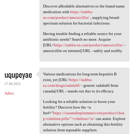
Discover affordable alternatives to the brand-name
medication with
https://nabba-
us.com/product/amoxicillin/
, supplying broad-
spectrum solution for bacterial infections.
Having trouble finding a reliable source for your
antibiotic needs? Search no more. Acquire
[URL=
https://nabba-us.com/product/amoxicillin/
-
amoxicillin on internet[/URL - safely and swiftly.
uqupeyae
Various medications for long-term hepatitis B
Various medications for long
exist, yet [URL=
https://nabba-
17.06.2025
us.com/drugs/tadalafil/
- generic tadalafil from
canada[/URL - stands out due to its efficacy.
Adres
Looking for a reliable solution to boost your
fertility? Discover how the <a
href="
https://cassandraplummer.com/product/chea
p-vidalista-pills/">vidalista</a>
can assist. Explore
alternative options such as obtaining this fertility
solution from reputable suppliers.