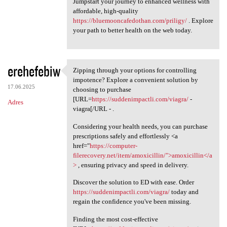
Jumpstart your journey to enhanced wellness with
affordable, high-quality
https://bluemooncafedothan.com/priligy/
. Explore
your path to better health on the web today.
erehefebiw
Zipping through your options for controlling
Zipping through your options
impotence? Explore a convenient solution by
17.06.2025
choosing to purchase
[URL=
https://suddenimpactli.com/viagra/
-
Adres
viagra[/URL - .
Considering your health needs, you can purchase
prescriptions safely and effortlessly <a
href="
https://computer-
filerecovery.net/item/amoxicillin/">amoxicillin</a
>
, ensuring privacy and speed in delivery.
Discover the solution to ED with ease. Order
https://suddenimpactli.com/viagra/
today and
regain the confidence you've been missing.
Finding the most cost-effective