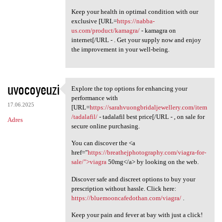
Keep your health in optimal condition with our
exclusive [URL=
https://nabba-
us.com/product/kamagra/
- kamagra on
internet[/URL - . Get your supply now and enjoy
the improvement in your well-being.
uvocoyeuzi
Explore the top options for enhancing your
Explore the top options for
performance with
17.06.2025
[URL=
https://sarahvuongbridaljewellery.com/item
/tadalafil/
- tadalafil best price[/URL - , on sale for
Adres
secure online purchasing.
You can discover the <a
href="
https://breathejphotography.com/viagra-for-
sale/">viagra
50mg</a> by looking on the web.
Discover safe and discreet options to buy your
prescription without hassle. Click here:
https://bluemooncafedothan.com/viagra/
.
Keep your pain and fever at bay with just a click!