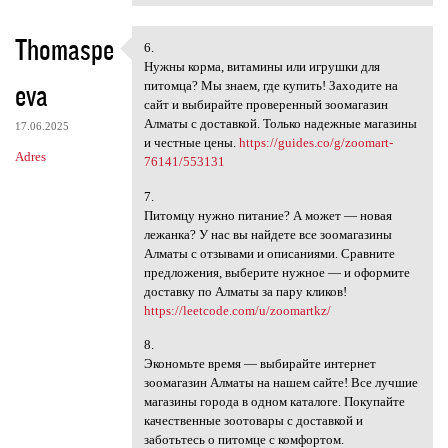
Thomaspe
6.
6.
Нужны корма, витамины или игрушки для
eva
питомца? Мы знаем, где купить! Заходите на
сайт и выбирайте проверенный зоомагазин
Алматы с доставкой. Только надежные магазины
17.06.2025
и честные цены.
https://guides.co/g/zoomart-
Adres
76141/553131
7.
Питомцу нужно питание? А может — новая
лежанка? У нас вы найдете все зоомагазины
Алматы с отзывами и описаниями. Сравните
предложения, выберите нужное — и оформите
доставку по Алматы за пару кликов!
https://leetcode.com/u/zoomartkz/
8.
Экономьте время — выбирайте интернет
зоомагазин Алматы на нашем сайте! Все лучшие
магазины города в одном каталоге. Покупайте
качественные зоотовары с доставкой и
заботьтесь о питомце с комфортом.