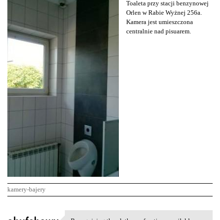
Toaleta przy stacji benzynowej
Orlen w Rabie Wyżnej 256a.
Kamera jest umieszczona
centralnie nad pisuarem.
kamery-bajery
K