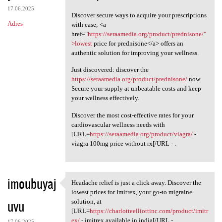
17.06.2025
Discover secure ways to acquire your prescriptions
Adres
with ease; <a
href="
https://seraamedia.org/product/prednisone/"
>lowest
price for prednisone</a> offers an
authentic solution for improving your wellness.
Just discovered: discover the
https://seraamedia.org/product/prednisone/
now.
Secure your supply at unbeatable costs and keep
your wellness effectively.
Discover the most cost-effective rates for your
cardiovascular wellness needs with
[URL=
https://seraamedia.org/product/viagra/
-
viagra 100mg price without rx[/URL - .
imoubuyaj
Headache relief is just a click away. Discover the
Headache relief is just a
lowest prices for Imitrex, your go-to migraine
uvu
solution, at
[URL=
https://charlotteelliottinc.com/product/imitr
ex/
- imitrex available in india[/URL - .
17.06.2025