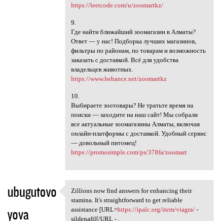
https://leetcode.com/u/zoomartkz/
9.
Где найти ближайший зоомагазин в Алматы?
Ответ — у нас! Подборка лучших магазинов,
фильтры по районам, по товарам и возможность
заказать с доставкой. Всё для удобства
владельцев животных.
https://www.behance.net/zoomartkz
10.
Выбираете зоотовары? Не тратьте время на
поиски — заходите на наш сайт! Мы собрали
все актуальные зоомагазины Алматы, включая
онлайн-платформы с доставкой. Удобный сервис
— довольный питомец!
https://promosimple.com/ps/378fa/zoomart
ubugutovo
Zillions now find answers for enhancing their
Zillions now find answers for
stamina. It's straightforward to get reliable
yova
assistance [URL=
https://ipalc.org/item/viagra/
-
sildenafil[/URL - .