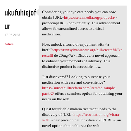
ukufuhiejof
Considering your eye care needs, you can now
Considering your eye care
obtain [URL=
https://seraamedia.org/propecia/
-
ur
propecia[/URL - conveniently. This advancement
allows for streamlined access to critical
medication.
17.06.2025
Adres
Now, unlock a world of enjoyment with <a
href="
https://transylvaniacare.org/pill/erectafil/">e
rectafil
de 20mg</a> . Discover a novel approach
to enhance your moments of intimacy. This
distinctive product is accessible now.
Just discovered? Looking to purchase your
medication with ease and convenience?
https://sunsethilltreefarm.com/item/ed-sample-
pack-2/
offers a seamless option for obtaining your
needs on the web.
Quest for reliable malaria treatment leads to the
discovery of [URL=
https://reso-nation.org/vitara-
v-20/
- best price on net for vitara v 20[/URL - , an
novel option obtainable via the web.