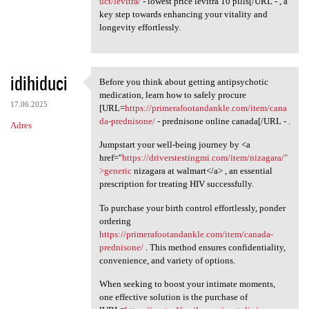
uct/levitra/
- lowest price levitra 10 pills[/URL - , a
key step towards enhancing your vitality and
longevity effortlessly.
idihiduci
Before you think about getting antipsychotic
Before you think about
medication, learn how to safely procure
17.06.2025
[URL=
https://primerafootandankle.com/item/cana
da-prednisone/
- prednisone online canada[/URL - .
Adres
Jumpstart your well-being journey by <a
href="
https://driverstestingmi.com/item/nizagara/"
>generic
nizagara at walmart</a> , an essential
prescription for treating HIV successfully.
To purchase your birth control effortlessly, ponder
ordering
https://primerafootandankle.com/item/canada-
prednisone/
. This method ensures confidentiality,
convenience, and variety of options.
When seeking to boost your intimate moments,
one effective solution is the purchase of