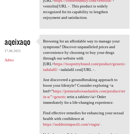
[URL=
https://center4family.com/ventolin/
-
ventolin[/URL - . This product is widely
recognized for its capability to lengthen
enjoyment and satisfaction.
aqeixaqo
Browsing for an affordable way to manage your
Browsing for an affordable
symptoms? Discover unparalleled prices and
17.06.2025
convenience by choosing to buy your drugs
through our website with
Adres
[URL=
https://tooprettybrand.com/product/generic-
tadalafil/
- tadalafil cost[/URL - .
Just discovered a groundbreaking approach to
boost your lifestyle? Consider exploring <a
href="
https://primerafootandankle.com/product/ret
in-a/">generic
retin a tablets</a> Order
immediately for a life-changing experience.
Find effective remedies for enhancing your sexual
health with confidence at
https://suddenimpactli.com/viagra/
.