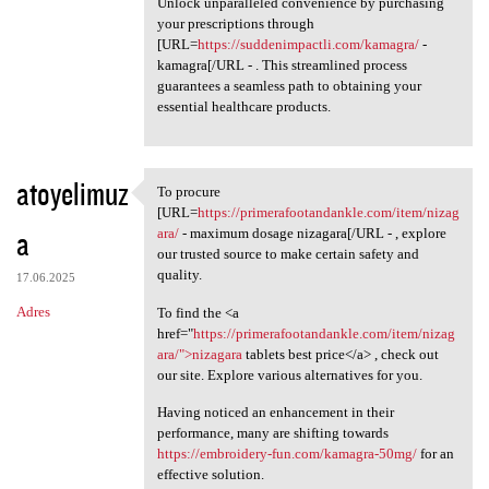
Unlock unparalleled convenience by purchasing
your prescriptions through
[URL=
https://suddenimpactli.com/kamagra/
-
kamagra[/URL - . This streamlined process
guarantees a seamless path to obtaining your
essential healthcare products.
atoyelimuz
To procure
To procure [URL=https:/
[URL=
https://primerafootandankle.com/item/nizag
a
ara/
- maximum dosage nizagara[/URL - , explore
our trusted source to make certain safety and
quality.
17.06.2025
Adres
To find the <a
href="
https://primerafootandankle.com/item/nizag
ara/">nizagara
tablets best price</a> , check out
our site. Explore various alternatives for you.
Having noticed an enhancement in their
performance, many are shifting towards
https://embroidery-fun.com/kamagra-50mg/
for an
effective solution.