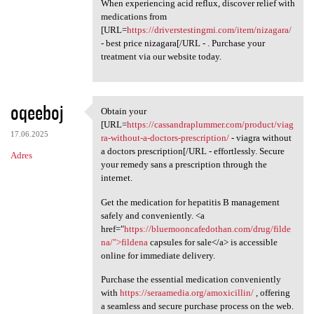
When experiencing acid reflux, discover relief with
medications from
[URL=
https://driverstestingmi.com/item/nizagara/
- best price nizagara[/URL - . Purchase your
treatment via our website today.
oqeeboj
Obtain your
Obtain your [URL=https:/
[URL=
https://cassandraplummer.com/product/viag
17.06.2025
ra-without-a-doctors-prescription/
- viagra without
a doctors prescription[/URL - effortlessly. Secure
Adres
your remedy sans a prescription through the
internet.
Get the medication for hepatitis B management
safely and conveniently. <a
href="
https://bluemooncafedothan.com/drug/filde
na/">fildena
capsules for sale</a> is accessible
online for immediate delivery.
Purchase the essential medication conveniently
with
https://seraamedia.org/amoxicillin/
, offering
a seamless and secure purchase process on the web.