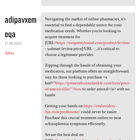
adipavxem
Navigating the market of online pharmacies, it's
Navigating the market of
essential to find a dependable source for your
eqa
medication needs. Whether you're looking to
acquire treatment for
[URL=
https://tooprettybrand.com/product/levitra/
17.06.2025
- walmart levitra price[/URL - , it's critical to
Adres
choose a legitimate provider.
Zipping through the hassle of obtaining your
medication, our platform offers an straightforward
way for those looking to purchase <a
href="
https://primerafootandankle.com/item/price-
of-amoxicillin/">how
to order amoxil</a> with no
hassle.
Getting your hands on
https://embroidery-
fun.com/prednisone/
could never be easier.
Purchase this crucial treatment online to treat
schizophrenia symptoms efficiently.
Secure the best deal on