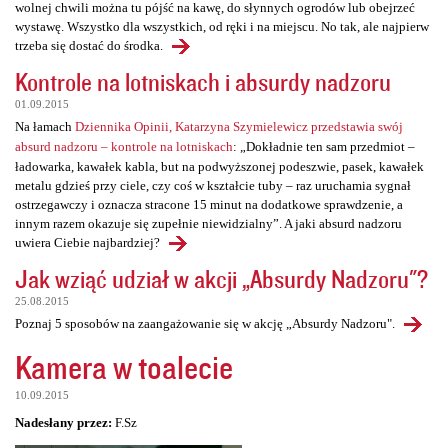
wolnej chwili można tu pójść na kawę, do słynnych ogrodów lub obejrzeć
wystawę. Wszystko dla wszystkich, od ręki i na miejscu. No tak, ale najpierw
trzeba się dostać do środka.
Kontrole na lotniskach i absurdy nadzoru
01.09.2015
Na łamach
Dziennika Opinii, Katarzyna Szymielewicz przedstawia swój
absurd nadzoru – kontrole na lotniskach
: „Dokładnie ten sam przedmiot –
ładowarka, kawałek kabla, but na podwyższonej podeszwie, pasek, kawałek
metalu gdzieś przy ciele, czy coś w kształcie tuby – raz uruchamia sygnał
ostrzegawczy i oznacza stracone 15 minut na dodatkowe sprawdzenie, a
innym razem okazuje się zupełnie niewidzialny”. A jaki absurd nadzoru
uwiera Ciebie najbardziej?
Jak wziąć udział w akcji „Absurdy Nadzoru"?
25.08.2015
Poznaj 5 sposobów na zaangażowanie się w akcję „Absurdy Nadzoru".
Kamera w toalecie
10.09.2015
Nadesłany przez:
F.Sz