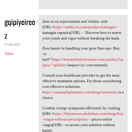
gqipiyeireo
Zero in on rejuvenation and vitality with
Zero in on rejuvenation and
[URL=
https://nabba-us.com/product/kamagra/
-
z
kamagra capsules[/URL - . Discover how to renew
your youth and vigor without breaking the bank.
17.06.2025
Zero hassle in handling your gout flare-ups: Buy
Adres
<a
href="
https://fontanellabenevento.com/product/las
ipen/">pillules
lasipen</a> conveniently.
Consult your healthcare provider to get the most
effective treatment options. For those considering
cost-effective solutions,
https://cassandraplummer.com/drugs/aromasin/
is a
choice.
Combat vertigo symptoms efficiently by visiting
[URL=
https://bluemooncafedothan.com/drugs/buy
-viagra-without-prescription/
- prices online
viagra[/URL - to secure your solution without
hassle.