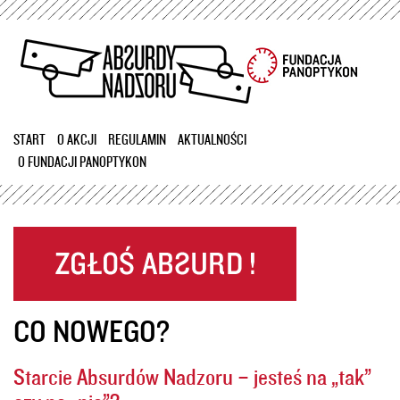
Przejdź
do
treści
START
O AKCJI
REGULAMIN
AKTUALNOŚCI
O FUNDACJI PANOPTYKON
CO NOWEGO?
Starcie Absurdów Nadzoru – jesteś na „tak”