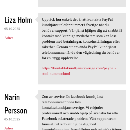
Liza Holm
Upptäck hur enkelt det är att kontakta PayPal
Upptäck hur enkelt det är att
kundtjänst telefonnummer i Sverige när du
05.10.2025
behöver support. Vår tjänst hjälper dig att snabbt få
kontakt med kunniga medarbetare som kan lösa
Adres
problem med betalningar, kontoinställningar eller
säkerhet. Genom att använda PayPal kundtjänst
telefonnummer får du den vägledning du behöver
för en trygg upplevelse.
https://kontaktakundtjanstsverige.com/paypal-
stod-nummer.html
Narin
Zon av service för facebook kundtjänst
Zon av service för facebook
telefonnummer finns hos
Persson
kontaktakundtjanstsverige. Vi erbjuder
professionell och snabb hjälp på svenska för alla
Facebook-relaterade problem. Vårt supportteam
05.10.2025
finns alltid redo att hjälpa dig med
Adres
kontoinloggning, återställning och tekniska frågor.