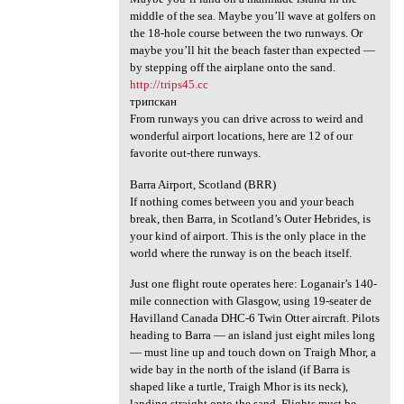
middle of the sea. Maybe you’ll wave at golfers on
the 18-hole course between the two runways. Or
maybe you’ll hit the beach faster than expected —
by stepping off the airplane onto the sand.
http://trips45.cc
трипскан
From runways you can drive across to weird and
wonderful airport locations, here are 12 of our
favorite out-there runways.
Barra Airport, Scotland (BRR)
If nothing comes between you and your beach
break, then Barra, in Scotland’s Outer Hebrides, is
your kind of airport. This is the only place in the
world where the runway is on the beach itself.
Just one flight route operates here: Loganair’s 140-
mile connection with Glasgow, using 19-seater de
Havilland Canada DHC-6 Twin Otter aircraft. Pilots
heading to Barra — an island just eight miles long
— must line up and touch down on Traigh Mhor, a
wide bay in the north of the island (if Barra is
shaped like a turtle, Traigh Mhor is its neck),
landing straight onto the sand. Flights must be