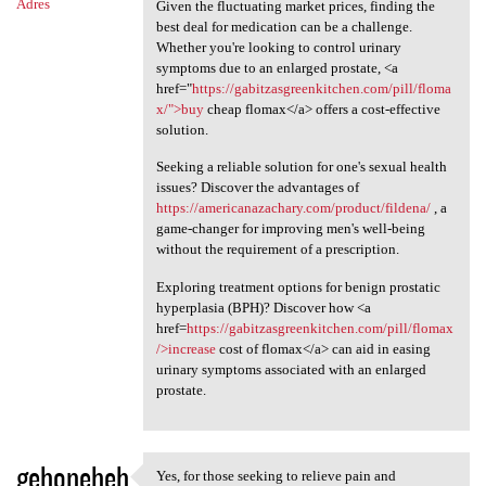
Adres
Given the fluctuating market prices, finding the
best deal for medication can be a challenge.
Whether you're looking to control urinary
symptoms due to an enlarged prostate, <a
href="
https://gabitzasgreenkitchen.com/pill/floma
x/">buy
cheap flomax</a> offers a cost-effective
solution.
Seeking a reliable solution for one's sexual health
issues? Discover the advantages of
https://americanazachary.com/product/fildena/
, a
game-changer for improving men's well-being
without the requirement of a prescription.
Exploring treatment options for benign prostatic
hyperplasia (BPH)? Discover how <a
href=
https://gabitzasgreenkitchen.com/pill/flomax
/>increase
cost of flomax</a> can aid in easing
urinary symptoms associated with an enlarged
prostate.
gehoneheh
Yes, for those seeking to relieve pain and