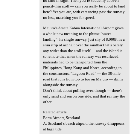
no land in sight. Then you’re suddenly above a
pencil-thin atoll — can you really be about to land
here? Yes you are, with cars racing past the runway
no less, matching you for speed.
Majuro’s Amata Kabua International Airport gives
a whole new meaning to the phrase “water
landing”. Its single runway, just shy of 8,000ft, is a
slim strip of asphalt over the sandbar that’s barely
any wider than the atoll itself — and the island is
so remote that when the runway was resurfaced,
materials had to be transported from the
Philippines, Hong Kong and Korea, according to
the constructors. “Lagoon Road” — the 30-mile
road that runs from top to toe on Majuro — skims
alongside the runway.
Don’t think about pulling over, though — there’s
only sand and sea on one side, and that runway the
other.
Related article
Barra Airport, Scotland
At Scotland’s beach airport, the runway disappears
at high tide