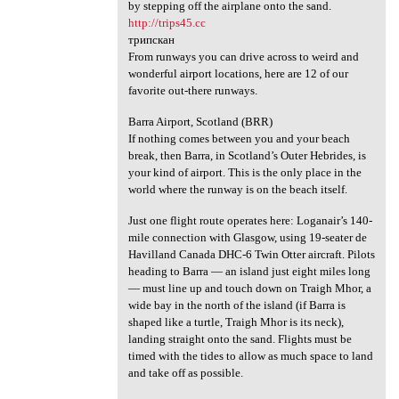
by stepping off the airplane onto the sand.
http://trips45.cc
трипскан
From runways you can drive across to weird and
wonderful airport locations, here are 12 of our
favorite out-there runways.
Barra Airport, Scotland (BRR)
If nothing comes between you and your beach
break, then Barra, in Scotland’s Outer Hebrides, is
your kind of airport. This is the only place in the
world where the runway is on the beach itself.
Just one flight route operates here: Loganair’s 140-
mile connection with Glasgow, using 19-seater de
Havilland Canada DHC-6 Twin Otter aircraft. Pilots
heading to Barra — an island just eight miles long
— must line up and touch down on Traigh Mhor, a
wide bay in the north of the island (if Barra is
shaped like a turtle, Traigh Mhor is its neck),
landing straight onto the sand. Flights must be
timed with the tides to allow as much space to land
and take off as possible.