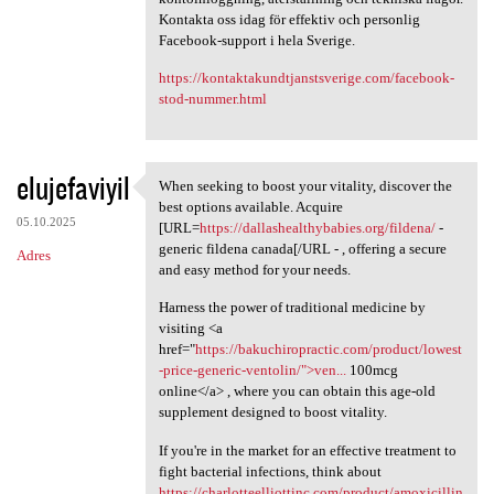
Kontakta oss idag för effektiv och personlig
Facebook-support i hela Sverige.
https://kontaktakundtjanstsverige.com/facebook-
stod-nummer.html
elujefaviyil
When seeking to boost your vitality, discover the
When seeking to boost your
best options available. Acquire
05.10.2025
[URL=
https://dallashealthybabies.org/fildena/
-
generic fildena canada[/URL - , offering a secure
Adres
and easy method for your needs.
Harness the power of traditional medicine by
visiting <a
href="
https://bakuchiropractic.com/product/lowest
-price-generic-ventolin/">ven...
100mcg
online</a> , where you can obtain this age-old
supplement designed to boost vitality.
If you're in the market for an effective treatment to
fight bacterial infections, think about
https://charlotteelliottinc.com/product/amoxicillin