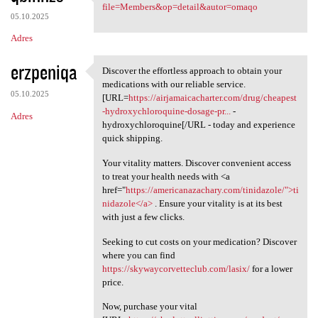
http://mif2.free.fr/index.php
file=Members&op=detail&autor=omaqo
05.10.2025
Adres
erzpeniqa
Discover the effortless approach to obtain your
Discover the effortless
medications with our reliable service.
05.10.2025
[URL=
https://airjamaicacharter.com/drug/cheapest
-hydroxychloroquine-dosage-pr...
-
Adres
hydroxychloroquine[/URL - today and experience
quick shipping.
Your vitality matters. Discover convenient access
to treat your health needs with <a
href="
https://americanazachary.com/tinidazole/">ti
nidazole</a>
. Ensure your vitality is at its best
with just a few clicks.
Seeking to cut costs on your medication? Discover
where you can find
https://skywaycorvetteclub.com/lasix/
for a lower
price.
Now, purchase your vital