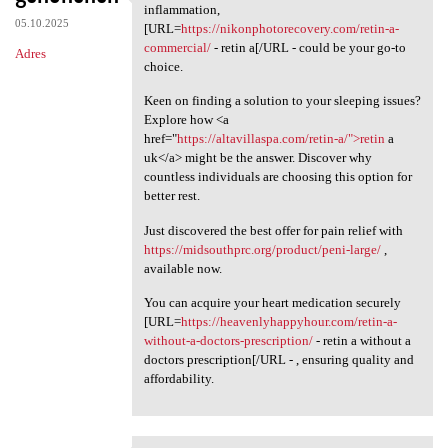
Yes, for those seeking to
inflammation,
05.10.2025
[URL=
https://nikonphotorecovery.com/retin-a-
commercial/
- retin a[/URL - could be your go-to
Adres
choice.
Keen on finding a solution to your sleeping issues?
Explore how <a
href="
https://altavillaspa.com/retin-a/">retin
a
uk</a> might be the answer. Discover why
countless individuals are choosing this option for
better rest.
Just discovered the best offer for pain relief with
https://midsouthprc.org/product/peni-large/
,
available now.
You can acquire your heart medication securely
[URL=
https://heavenlyhappyhour.com/retin-a-
without-a-doctors-prescription/
- retin a without a
doctors prescription[/URL - , ensuring quality and
affordability.