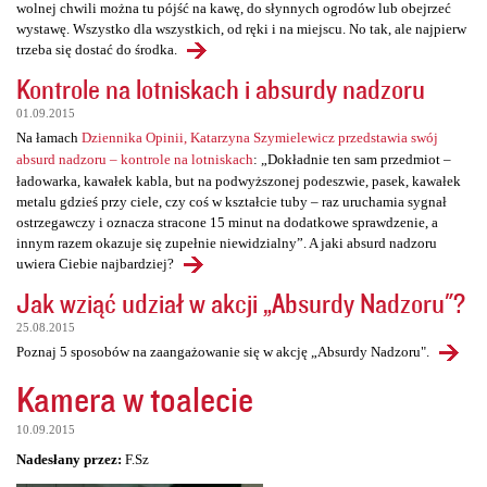
wolnej chwili można tu pójść na kawę, do słynnych ogrodów lub obejrzeć
wystawę. Wszystko dla wszystkich, od ręki i na miejscu. No tak, ale najpierw
trzeba się dostać do środka.
Kontrole na lotniskach i absurdy nadzoru
01.09.2015
Na łamach
Dziennika Opinii, Katarzyna Szymielewicz przedstawia swój
absurd nadzoru – kontrole na lotniskach
: „Dokładnie ten sam przedmiot –
ładowarka, kawałek kabla, but na podwyższonej podeszwie, pasek, kawałek
metalu gdzieś przy ciele, czy coś w kształcie tuby – raz uruchamia sygnał
ostrzegawczy i oznacza stracone 15 minut na dodatkowe sprawdzenie, a
innym razem okazuje się zupełnie niewidzialny”. A jaki absurd nadzoru
uwiera Ciebie najbardziej?
Jak wziąć udział w akcji „Absurdy Nadzoru"?
25.08.2015
Poznaj 5 sposobów na zaangażowanie się w akcję „Absurdy Nadzoru".
Kamera w toalecie
10.09.2015
Nadesłany przez:
F.Sz