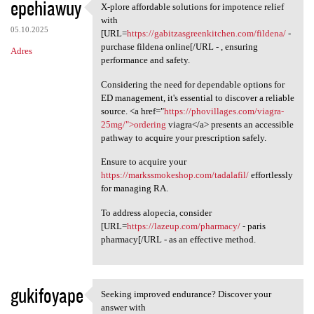
epehiawuy
X-plore affordable solutions for impotence relief
X-plore affordable solutions
with
05.10.2025
[URL=
https://gabitzasgreenkitchen.com/fildena/
-
purchase fildena online[/URL - , ensuring
Adres
performance and safety.
Considering the need for dependable options for
ED management, it's essential to discover a reliable
source. <a href="
https://phovillages.com/viagra-
25mg/">ordering
viagra</a> presents an accessible
pathway to acquire your prescription safely.
Ensure to acquire your
https://markssmokeshop.com/tadalafil/
effortlessly
for managing RA.
To address alopecia, consider
[URL=
https://lazeup.com/pharmacy/
- paris
pharmacy[/URL - as an effective method.
gukifoyape
Seeking improved endurance? Discover your
Seeking improved endurance?
answer with