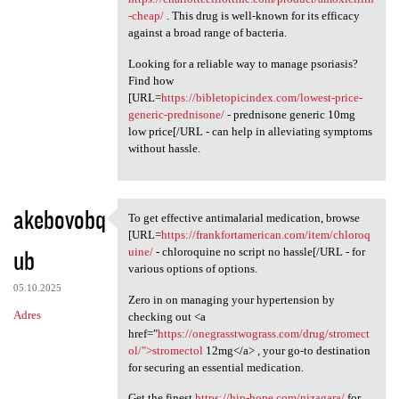
-cheap/
. This drug is well-known for its efficacy
against a broad range of bacteria.
Looking for a reliable way to manage psoriasis?
Find how
[URL=
https://bibletopicindex.com/lowest-price-
generic-prednisone/
- prednisone generic 10mg
low price[/URL - can help in alleviating symptoms
without hassle.
akebovobq
To get effective antimalarial medication, browse
To get effective antimalarial
[URL=
https://frankfortamerican.com/item/chloroq
ub
uine/
- chloroquine no script no hassle[/URL - for
various options of options.
05.10.2025
Zero in on managing your hypertension by
Adres
checking out <a
href="
https://onegrasstwograss.com/drug/stromect
ol/">stromectol
12mg</a> , your go-to destination
for securing an essential medication.
Get the finest
https://hip-hope.com/nizagara/
for