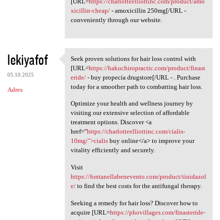
[URL=
https://charlotteelliottinc.com/product/amo
xicillin-cheap/
- amoxicillin 250mg[/URL -
conveniently through our website.
lekiyafof
Seek proven solutions for hair loss control with
Seek proven solutions for
[URL=
https://bakuchiropractic.com/product/finast
05.10.2025
eride/
- buy propecia drugstore[/URL - . Purchase
today for a smoother path to combatting hair loss.
Adres
Optimize your health and wellness journey by
visiting our extensive selection of affordable
treatment options. Discover <a
href="
https://charlotteelliottinc.com/cialis-
10mg/">cialis
buy online</a> to improve your
vitality efficiently and securely.
Visit
https://fontanellabenevento.com/product/tinidazol
e/
to find the best costs for the antifungal therapy.
Seeking a remedy for hair loss? Discover how to
acquire [URL=
https://phovillages.com/finasteride-