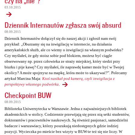
czy na „nie”?
03.10.2015
Dziennik Internautów zgłasza swój absurd
08.09.2015
Dziennik Internautów dołączył się do naszej akcji i zgłosił nam swój
przykład: „Oburzamy się na inwigilację w internecie, na działania
amerykańskich służb, ale co wiemy o inwigilacji na własnym podwórku?
Czy myślałeś, że gdy stoisz sobie pod blokiem, możesz być ciągle
obserwowany np. przez człowieka ze straży miejskiej, który siedzi przy
biurku i pije kawę? Czy myślałeś, ile naprawdę kamer może być w Twojej
okolicy? A może spojrzysz na mapkę, która może to ukazywać?”. Polecamy
artykuł Marcina Maja:
Ktoś nasikał pod kamerą, czyli inwigilacja z
perspektywy własnego podwórka
.
Checkpoint BUW
08.09.2015
Biblioteka Uniwersytecka w Warszawie. Jedna z najważniejszych bibliotek
akademickich w stolicy. Codziennie przewijają się przez nią setki studentów,
doktorantów i pracowników naukowych. Są również pasjonaci, samodzielni
badacze i warszawiacy, którzy poszukują niedostępnych gdzie indziej
pozycji. Wycieczka po mieście bez wizyty w BUW-ie też się nie liczy. W