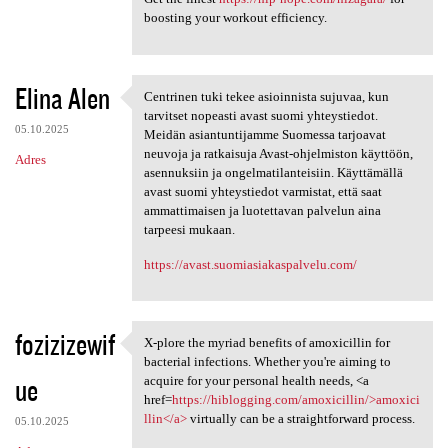
boosting your workout efficiency.
Elina Alen
Centrinen tuki tekee asioinnista sujuvaa, kun
Centrinen tuki tekee
tarvitset nopeasti avast suomi yhteystiedot.
05.10.2025
Meidän asiantuntijamme Suomessa tarjoavat
neuvoja ja ratkaisuja Avast-ohjelmiston käyttöön,
Adres
asennuksiin ja ongelmatilanteisiin. Käyttämällä
avast suomi yhteystiedot varmistat, että saat
ammattimaisen ja luotettavan palvelun aina
tarpeesi mukaan.
https://avast.suomiasiakaspalvelu.com/
fozizizewif
X-plore the myriad benefits of amoxicillin for
X-plore the myriad benefits
bacterial infections. Whether you're aiming to
ue
acquire for your personal health needs, <a
href=
https://hiblogging.com/amoxicillin/>amoxici
llin</a>
virtually can be a straightforward process.
05.10.2025