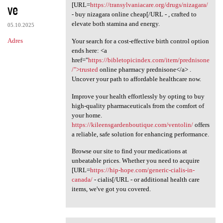
ve
[URL=
https://transylvaniacare.org/drugs/nizagara/
- buy nizagara online cheap[/URL - , crafted to
elevate both stamina and energy.
05.10.2025
Adres
Your search for a cost-effective birth control option
ends here: <a
href="
https://bibletopicindex.com/item/prednisone
/">trusted
online pharmacy prednisone</a> .
Uncover your path to affordable healthcare now.
Improve your health effortlessly by opting to buy
high-quality pharmaceuticals from the comfort of
your home.
https://kileensgardenboutique.com/ventolin/
offers
a reliable, safe solution for enhancing performance.
Browse our site to find your medications at
unbeatable prices. Whether you need to acquire
[URL=
https://hip-hope.com/generic-cialis-in-
canada/
- cialis[/URL - or additional health care
items, we've got you covered.