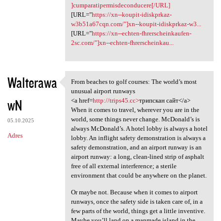
]cumparatipermisdeconducere[/URL]
[URL="
https://xn--koupit-idiskprkaz-
w3b51a67cqn.com/"]xn--koupit-idiskprkaz-w3...
[URL="
https://xn--echten-fhrerscheinkaufen-
2sc.com/"]xn--echten-fhrerscheinkau...
Walterawa
From beaches to golf courses: The world’s most
From beaches to golf courses:
unusual airport runways
wN
<a href=
http://trips45.cc>
трипскан сайт</a>
When it comes to travel, wherever you are in the
world, some things never change. McDonald’s is
05.10.2025
always McDonald’s. A hotel lobby is always a hotel
Adres
lobby. An inflight safety demonstration is always a
safety demonstration, and an airport runway is an
airport runway: a long, clean-lined strip of asphalt
free of all external interference; a sterile
environment that could be anywhere on the planet.
Or maybe not. Because when it comes to airport
runways, once the safety side is taken care of, in a
few parts of the world, things get a little inventive.
Maybe you’ll land on a manmade island in the