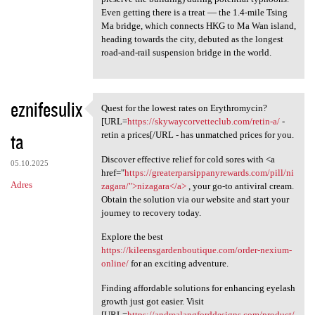
Even getting there is a treat — the 1.4-mile Tsing
Ma bridge, which connects HKG to Ma Wan island,
heading towards the city, debuted as the longest
road-and-rail suspension bridge in the world.
eznifesulix
Quest for the lowest rates on Erythromycin?
Quest for the lowest rates on
[URL=
https://skywaycorvetteclub.com/retin-a/
-
ta
retin a prices[/URL - has unmatched prices for you.
Discover effective relief for cold sores with <a
05.10.2025
href="
https://greaterparsippanyrewards.com/pill/ni
Adres
zagara/">nizagara</a>
, your go-to antiviral cream.
Obtain the solution via our website and start your
journey to recovery today.
Explore the best
https://kileensgardenboutique.com/order-nexium-
online/
for an exciting adventure.
Finding affordable solutions for enhancing eyelash
growth just got easier. Visit
[URL=
https://andrealangforddesigns.com/product/