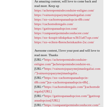
An amazing content, will love to come back and
read more. Keep up
https://acheterpermisdeconduire-enligne.com/
https://vairuotojopazymejimaslegaliai.com/
https://xn--cachorrosparaadopcin-t8b.com/
https://cachorroderegalo.com/
https://gatitosparaadopcion.com/
https://cumparatipermisdeconducere.com/
https://xn--koupit-idiskprkaz-w3b51a67cqn.com/
https://xn--echten-fhrerscheinkaufen-2sc.com/
Awesome content, I love your post and will love to
read more. Thanks
[URL="
https://acheterpermisdeconduire-
enligne.com/"]acheterpermisdeconduire-en...
[URL="
https://vairuotojopazymejimaslegaliai.com
/"]vairuotojopazymejimaslegalia...
[URL="
https://xn--cachorrosparaadopcin-
t8b.com/"]xn--cachorrosparaadopcin-t8b[...
[URL="
https://cachorroderegalo.com/"]cachorrode
regalo[/URL]
[URL="
https://gatitosparaadopcion.com/"]gatitosp
araadopcion[/URL]
[URL="
https://cumparatipermisdeconducere.com/"