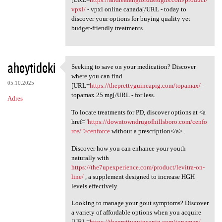
vpxl/
- vpxl online canada[/URL - today to
discover your options for buying quality yet
budget-friendly treatments.
aheytideki
Seeking to save on your medication? Discover
Seeking to save on your
where you can find
05.10.2025
[URL=
https://theprettyguineapig.com/topamax/
-
topamax 25 mg[/URL - for less.
Adres
To locate treatments for PD, discover options at <a
href="
https://downtowndrugofhillsboro.com/cenfo
rce/">cenforce
without a prescription</a> .
Discover how you can enhance your youth
naturally with
https://the7upexperience.com/product/levitra-on-
line/
, a supplement designed to increase HGH
levels effectively.
Looking to manage your gout symptoms? Discover
a variety of affordable options when you acquire
[URL=
https://theprettyguineapig.com/topamax/
-