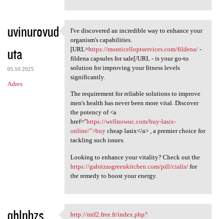
uvinurovud
I've discovered an incredible way to enhance your
I've discovered an incredible
organism's capabilities.
uta
[URL=
https://monticelloptservices.com/fildena/
-
fildena capsules for sale[/URL - is your go-to
solution for improving your fitness levels
05.10.2025
significantly.
Adres
The requirement for reliable solutions to improve
men's health has never been more vital. Discover
the potency of <a
href="
https://wellnowuc.com/buy-lasix-
online/">buy
cheap lasix</a> , a premier choice for
tackling such issues.
Looking to enhance your vitality? Check out the
https://gabitzasgreenkitchen.com/pill/cialis/
for
the remedy to boost your energy.
qblnhzs
http://mif2.free.fr/index.php?