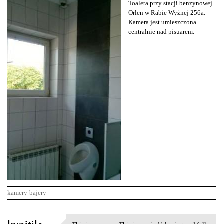
Toaleta przy stacji benzynowej
Orlen w Rabie Wyżnej 256a.
Kamera jest umieszczona
centralnie nad pisuarem.
kamery-bajery
K