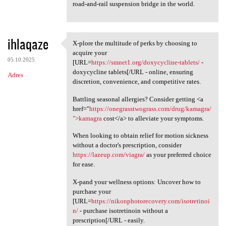
road-and-rail suspension bridge in the world.
ihlaqaze
X-plore the multitude of perks by choosing to
X-plore the multitude of
acquire your
05.10.2025
[URL=
https://smnet1.org/doxycycline-tablets/
-
doxycycline tablets[/URL - online, ensuring
Adres
discretion, convenience, and competitive rates.
Battling seasonal allergies? Consider getting <a
href="
https://onegrasstwograss.com/drug/kamagra/
">kamagra
cost</a> to alleviate your symptoms.
When looking to obtain relief for motion sickness
without a doctor's prescription, consider
https://lazeup.com/viagra/
as your preferred choice
for ease.
X-pand your wellness options: Uncover how to
purchase your
[URL=
https://nikonphotorecovery.com/isotretinoi
n/
- purchase isotretinoin without a
prescription[/URL - easily.