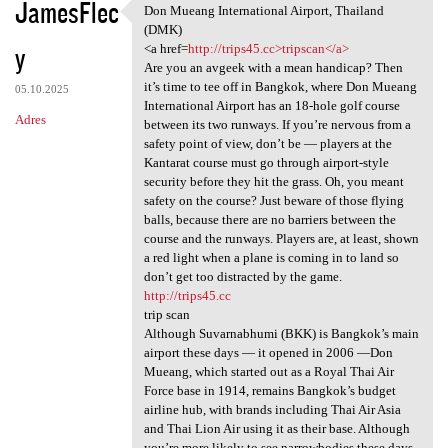
JamesFlec
Don Mueang International Airport, Thailand
Don Mueang International
(DMK)
y
<a href=
http://trips45.cc>tripscan</a>
Are you an avgeek with a mean handicap? Then
it’s time to tee off in Bangkok, where Don Mueang
05.10.2025
International Airport has an 18-hole golf course
Adres
between its two runways. If you’re nervous from a
safety point of view, don’t be — players at the
Kantarat course must go through airport-style
security before they hit the grass. Oh, you meant
safety on the course? Just beware of those flying
balls, because there are no barriers between the
course and the runways. Players are, at least, shown
a red light when a plane is coming in to land so
don’t get too distracted by the game.
http://trips45.cc
trip scan
Although Suvarnabhumi (BKK) is Bangkok’s main
airport these days — it opened in 2006 —Don
Mueang, which started out as a Royal Thai Air
Force base in 1914, remains Bangkok’s budget
airline hub, with brands including Thai Air Asia
and Thai Lion Air using it as their base. Although
you’re more likely to see narrowbodies these days,