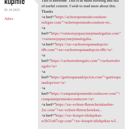
kupitile
This is awesome. This is so mind blowing and full
This is awesome. This is so
o
of useful content. I wish to read more about this.
05.10.2025
m
Thanks
<a href="
https://acheterpermisdeconduire-
Adres
e
enligne.com/">acheterpermisdeconduire-en...
n
<a
href="
https://vairuotojopazymejimaslegaliai.com/"
t
>vairuotojopazymejimaslegalia...
a
<a href="
https://xn--cachorrosparaadopcin-
t8b.com/">xn--cachorrosparaadopcin-t8b</a>
r
<a
z
href="
https://cachorroderegalo.com/">cachorroder
egalo</a>
e
<a
href="
https://gatitosparaadopcion.com/">gatitospa
raadopcion</a>
<a
href="
https://cumparatipermisdeconducere.com/">
cumparatipermisdeconducere</a>
<a href="
https://xn--echten-fhrerscheinkaufen-
2sc.com/">xn--echten-fhrerscheinkau...
<a href="
https://xn--koupit-idiskprkaz-
w3b51a67cqn.com/">xn--koupit-idiskprkaz-w3...