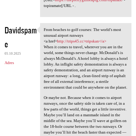
topiramate[/URL - .
Davidspam
From beaches to golf courses: The world’s most
From beaches to golf courses:
unusual airport runways
e
<a href=
http://trips45.cc>tripskan</a>
When it comes to travel, wherever you are in the
world, some things never change. McDonald’s is
05.10.2025
always McDonald’s. A hotel lobby is always a hotel
Adres
lobby. An inflight safety demonstration is always a
safety demonstration, and an airport runway is an
airport runway: a long, clean-lined strip of asphalt
free of all external interference; a sterile
environment that could be anywhere on the planet.
Or maybe not. Because when it comes to airport
runways, once the safety side is taken care of, in a
few parts of the world, things get a little inventive.
Maybe you’ll land on a manmade island in the
middle of the sea. Maybe you’ll wave at golfers on
the 18-hole course between the two runways. Or
maybe you’ll hit the beach faster than expected —