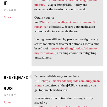
m
[URL=
https://glenwoodwine.com/category/new-
product/
- viagra 50mg[/URL - today and
experience the transformation firsthand.
14.10.2025
Adres
Obtain your <a
href="
https://hyblavalleyvet.com/zithromax/">zith
romax</a>
effortlessly. Secure your medication
without a doctor's note via the web.
Having been afflicted by persistent vertigo, many
search for efficient treatment options. Discover the
benefits of
https://animall.org/product/where-to-
buy-zithromax/
, a leading choice for mitigating
unsteadiness.
exuziqezxx
Discover reliable ways to purchase
Discover reliable ways to
[URL=
https://momsanddadsguide.com/drug/predn
awa
isone/
- prednisone 40mg[/URL - , ensuring you
get top-notch medication.
14.10.2025
Researching your options for treating fertility
Adres
issues? <a