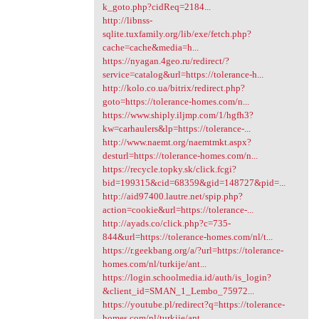
k_goto.php?cidReq=2184...
http://libnss-
sqlite.tuxfamily.org/lib/exe/fetch.php?
cache=cache&media=h...
https://nyagan.4geo.ru/redirect/?
service=catalog&url=https://tolerance-h...
http://kolo.co.ua/bitrix/redirect.php?
goto=https://tolerance-homes.com/n...
https://www.shiply.iljmp.com/1/hgfh3?
kw=carhaulers&lp=https://tolerance-...
http://www.naemt.org/naemtmkt.aspx?
desturl=https://tolerance-homes.com/n...
https://recycle.topky.sk/click.fcgi?
bid=199315&cid=68359&gid=148727&pid=...
http://aid97400.lautre.net/spip.php?
action=cookie&url=https://tolerance-...
http://ayads.co/click.php?c=735-
844&url=https://tolerance-homes.com/nl/t...
https://r.geekbang.org/a/?url=https://tolerance-
homes.com/nl/turkije/ant...
https://login.schoolmedia.id/auth/is_login?
&client_id=SMAN_1_Lembo_75972...
https://youtube.pl/redirect?q=https://tolerance-
homes.com/nl/turkije/ant...