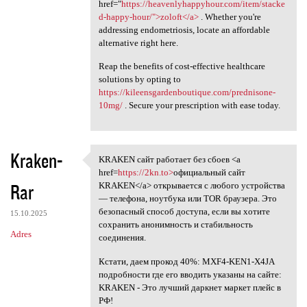
href="
https://heavenlyhappyhour.com/item/stacke
d-happy-hour/">zoloft</a>
. Whether you're
addressing endometriosis, locate an affordable
alternative right here.
Reap the benefits of cost-effective healthcare
solutions by opting to
https://kileensgardenboutique.com/prednisone-
10mg/
. Secure your prescription with ease today.
Kraken-
KRAKEN сайт работает без сбоев <a
KRAKEN сайт работает без
href=
https://2kn.to>
официальный сайт
Rar
KRAKEN</a> открывается с любого устройства
— телефона, ноутбука или TOR браузера. Это
безопасный способ доступа, если вы хотите
15.10.2025
сохранить анонимность и стабильность
Adres
соединения.
Кстати, даем прокод 40%: MXF4-KEN1-X4JA
подробности где его вводить указаны на сайте:
KRAKEN - Это лучший даркнет маркет плейс в
РФ!