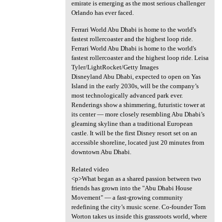
emirate is emerging as the most serious challenger
Orlando has ever faced.
Ferrari World Abu Dhabi is home to the world's
fastest rollercoaster and the highest loop ride.
Ferrari World Abu Dhabi is home to the world's
fastest rollercoaster and the highest loop ride. Leisa
Tyler/LightRocket/Getty Images
Disneyland Abu Dhabi, expected to open on Yas
Island in the early 2030s, will be the company’s
most technologically advanced park ever.
Renderings show a shimmering, futuristic tower at
its center — more closely resembling Abu Dhabi’s
gleaming skyline than a traditional European
castle. It will be the first Disney resort set on an
accessible shoreline, located just 20 minutes from
downtown Abu Dhabi.
Related video
<p>What began as a shared passion between two
friends has grown into the "Abu Dhabi House
Movement" — a fast-growing community
redefining the city’s music scene. Co-founder Tom
Worton takes us inside this grassroots world, where