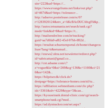
site=222&url=https://...
https://www.evangeliums.net/links/out.php?
id=4674&url=https://tolerance-...
http://adserve.postrelease.com/sc/0?
r=1283920124&ntv_a=AKcBAcDUCAfxgFA&p...
http://autos.tetsumania.net/search/rank.cgi?
mode=link&id=8&url=https://t...
http://mailsender.bne.com.br/tracking?
guid=aa7d6fa9-af82-45ef-97bb-ff02d...
https://resultat.schuetzenportal.ch/home/changecu
lture?lang=it&returnurl...
http://enews2.sfera.net/newsletter/redirect.php?
id=sabricattani@gmail.co...
http://cnt.adsame.com/c?
z=vogue&la=0&si=269&cg=136&c=1160&ci=21
6&or=142&...
https://bilpriser.dk/click.do?
destpage=https://tolerance-homes.com/nl/tu...
https://affiliation.webmediarm.com/clic.php?
idc=3361&idv=4229&type=5&can...
https://kyouseirank.dental-clinic.com/cgi/search-
smartphone/rank.cgi?mod...
https://ad.dyntracker.com/set.aspx?