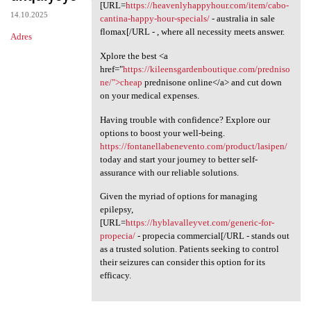
To obtain your health
[URL=
https://heavenlyhappyhour.com/item/cabo-
14.10.2025
cantina-happy-hour-specials/
- australia in sale
flomax[/URL - , where all necessity meets answer.
Adres
Xplore the best <a
href="
https://kileensgardenboutique.com/predniso
ne/">cheap
prednisone online</a> and cut down
on your medical expenses.
Having trouble with confidence? Explore our
options to boost your well-being.
https://fontanellabenevento.com/product/lasipen/
today and start your journey to better self-
assurance with our reliable solutions.
Given the myriad of options for managing
epilepsy,
[URL=
https://hyblavalleyvet.com/generic-for-
propecia/
- propecia commercial[/URL - stands out
as a trusted solution. Patients seeking to control
their seizures can consider this option for its
efficacy.