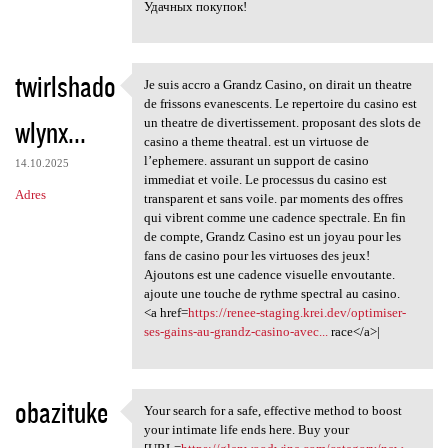
Удачных покупок!
twirlshado
Je suis accro a Grandz Casino, on dirait un theatre
Je suis accro a Grandz Casino
de frissons evanescents. Le repertoire du casino est
wlynx...
un theatre de divertissement. proposant des slots de
casino a theme theatral. est un virtuose de
l’ephemere. assurant un support de casino
14.10.2025
immediat et voile. Le processus du casino est
Adres
transparent et sans voile. par moments des offres
qui vibrent comme une cadence spectrale. En fin
de compte, Grandz Casino est un joyau pour les
fans de casino pour les virtuoses des jeux!
Ajoutons est une cadence visuelle envoutante.
ajoute une touche de rythme spectral au casino.
<a href=
https://renee-staging.krei.dev/optimiser-
ses-gains-au-grandz-casino-avec...
race</a>|
obazituke
Your search for a safe, effective method to boost
Your search for a safe,
your intimate life ends here. Buy your