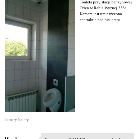
Toaleta przy stacji benzynowej
Orlen w Rabie Wyżnej 256a.
Kamera jest umieszczona
centralnie nad pisuarem.
kamery-bajery
K