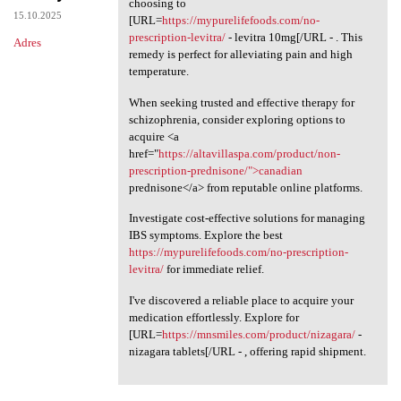
choosing to
15.10.2025
[URL=
https://mypurelifefoods.com/no-
prescription-levitra/
- levitra 10mg[/URL - . This
Adres
remedy is perfect for alleviating pain and high
temperature.
When seeking trusted and effective therapy for
schizophrenia, consider exploring options to
acquire <a
href="
https://altavillaspa.com/product/non-
prescription-prednisone/">canadian
prednisone</a> from reputable online platforms.
Investigate cost-effective solutions for managing
IBS symptoms. Explore the best
https://mypurelifefoods.com/no-prescription-
levitra/
for immediate relief.
I've discovered a reliable place to acquire your
medication effortlessly. Explore for
[URL=
https://mnsmiles.com/product/nizagara/
-
nizagara tablets[/URL - , offering rapid shipment.