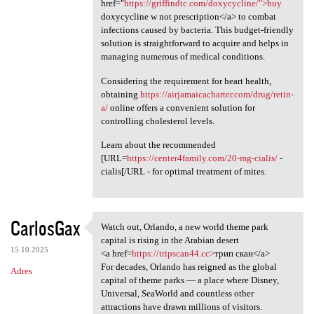
href="
https://griffindtc.com/doxycycline/">buy
doxycycline w not prescription</a> to combat
infections caused by bacteria. This budget-friendly
solution is straightforward to acquire and helps in
managing numerous of medical conditions.
Considering the requirement for heart health,
obtaining
https://airjamaicacharter.com/drug/retin-
a/
online offers a convenient solution for
controlling cholesterol levels.
Learn about the recommended
[URL=
https://center4family.com/20-mg-cialis/
-
cialis[/URL - for optimal treatment of mites.
CarlosGax
Watch out, Orlando, a new world theme park
Watch out, Orlando, a new
capital is rising in the Arabian desert
15.10.2025
<a href=
https://tripscan44.cc>
трип скан</a>
For decades, Orlando has reigned as the global
Adres
capital of theme parks — a place where Disney,
Universal, SeaWorld and countless other
attractions have drawn millions of visitors.