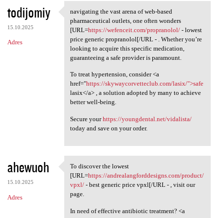
todijomiy
navigating the vast arena of web-based
navigating the vast arena of
pharmaceutical outlets, one often wonders
15.10.2025
[URL=
https://wefenceit.com/propranolol/
- lowest
price generic propranolol[/URL - . Whether you’re
Adres
looking to acquire this specific medication,
guaranteeing a safe provider is paramount.
To treat hypertension, consider <a
href="
https://skywaycorvetteclub.com/lasix/">safe
lasix</a> , a solution adopted by many to achieve
better well-being.
Secure your
https://youngdental.net/vidalista/
today and save on your order.
ahewuoh
To discover the lowest
To discover the lowest [URL
[URL=
https://andrealangforddesigns.com/product/
15.10.2025
vpxl/
- best generic price vpxl[/URL - , visit our
page.
Adres
In need of effective antibiotic treatment? <a