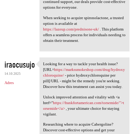
continued support, our deals provide cost-effective
options for everyone.
When seeking to acquire spironolactone, a trusted
option is available at
https://lazeup.com/prednisone-uk/
. This platform
offers a seamless process for individuals needing to
obtain their treatment.
iraocusujo
Looking for a way to tackle your health issue?
Looking for a way to tackle
[URL=
https://markssmokeshop.com/drug/hydroxy
14.10.2025
chloroquine/
- price hydroxychloroquine per
pill[/URL - might be the remedy you're seeking.
Adres
Discover how this treatment can assist you today.
Unlock improved attention and vitality with <a
href="
https://frankfortamerican.com/torsemide/">t
orsemide</a>
, your ultimate choice for staying
vigilant.
Researching where to acquire Cabergoline?
Discover cost-effective options and get your