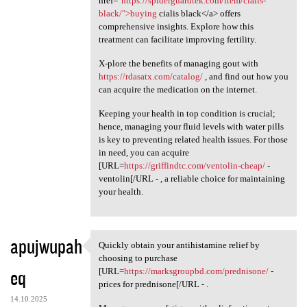
href="
https://spiderguardtek.com/item/cialis-
black/">buying
cialis black</a> offers
comprehensive insights. Explore how this
treatment can facilitate improving fertility.
X-plore the benefits of managing gout with
https://rdasatx.com/catalog/
, and find out how you
can acquire the medication on the internet.
Keeping your health in top condition is crucial;
hence, managing your fluid levels with water pills
is key to preventing related health issues. For those
in need, you can acquire
[URL=
https://griffindtc.com/ventolin-cheap/
-
ventolin[/URL - , a reliable choice for maintaining
your health.
apujwupah
Quickly obtain your antihistamine relief by
Quickly obtain your
choosing to purchase
eq
[URL=
https://marksgroupbd.com/prednisone/
-
prices for prednisone[/URL - .
14.10.2025