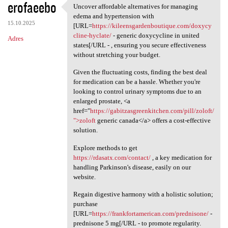
erofaeebo
Uncover affordable alternatives for managing
Uncover affordable
edema and hypertension with
15.10.2025
[URL=
https://kileensgardenboutique.com/doxycy
cline-hyclate/
- generic doxycycline in united
Adres
states[/URL - , ensuring you secure effectiveness
without stretching your budget.
Given the fluctuating costs, finding the best deal
for medication can be a hassle. Whether you're
looking to control urinary symptoms due to an
enlarged prostate, <a
href="
https://gabitzasgreenkitchen.com/pill/zoloft/
">zoloft
generic canada</a> offers a cost-effective
solution.
Explore methods to get
https://rdasatx.com/contact/
, a key medication for
handling Parkinson's disease, easily on our
website.
Regain digestive harmony with a holistic solution;
purchase
[URL=
https://frankfortamerican.com/prednisone/
-
prednisone 5 mg[/URL - to promote regularity.