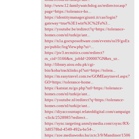
http://www.12.familywatchdog.us/redirector.asp?
page=https://tolerance-ho...
https://identitymanager.giunti.it/cas/login?
gateway=true%3E1win%3C%2Fa%3...
https://youtube.be/redirect?q=https://tolerance-
homes.com/nl/turkije/ant...
https://n1a.goexposoftware.com/events/ss19/goEx
po/public/logView.php?ui=...
https://jsv3.recruitics.com/redirect?
rx_cid=3166&rx_jobId=200007GN&rx_ur...
http://library.aiou.edu.pk/cgi-
bin/koha/tracklinks.pl?uri=https://tolera...
https://m.easytravel.com.tw/GOMEasytravel.aspx?
GO=https://tolerance-home...
https://katstat.ru/go.php?url=https://tolerance-
homes.com/nl/turkije/ant...
https://youtube.nl/redirect?q=https://tolerance-
homes.com/nl/turkije/ant...
https://diyaccountapi.relateddigital.com/campaign
-click/2528985?redirect...
https://sync.targeting.unrulymedia.com/csync/RX-
3d0578bd-4549-492a-be54-...
https://zoe.mediaworks.hu/zctc3/9/Mandiner/1506