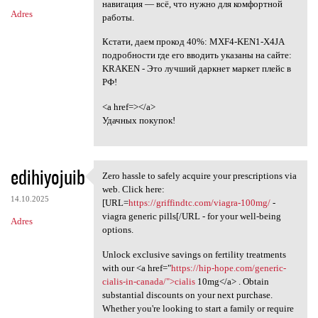
навигация — всё, что нужно для комфортной
Adres
работы.
Кстати, даем прокод 40%: MXF4-KEN1-X4JA
подробности где его вводить указаны на сайте:
KRAKEN - Это лучший даркнет маркет плейс в
РФ!
<a href=></a>
Удачных покупок!
edihiyojuib
Zero hassle to safely acquire your prescriptions via
Zero hassle to safely acquire
web. Click here:
14.10.2025
[URL=
https://griffindtc.com/viagra-100mg/
-
viagra generic pills[/URL - for your well-being
Adres
options.
Unlock exclusive savings on fertility treatments
with our <a href="
https://hip-hope.com/generic-
cialis-in-canada/">cialis
10mg</a> . Obtain
substantial discounts on your next purchase.
Whether you're looking to start a family or require