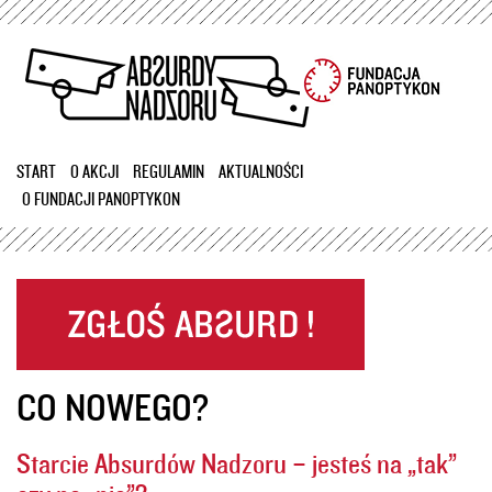
Przejdź
do
treści
START
O AKCJI
REGULAMIN
AKTUALNOŚCI
O FUNDACJI PANOPTYKON
CO NOWEGO?
Starcie Absurdów Nadzoru – jesteś na „tak”