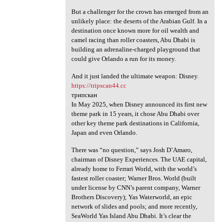
But a challenger for the crown has emerged from an
unlikely place: the deserts of the Arabian Gulf. In a
destination once known more for oil wealth and
camel racing than roller coasters, Abu Dhabi is
building an adrenaline-charged playground that
could give Orlando a run for its money.
And it just landed the ultimate weapon: Disney.
https://tripscan44.cc
трипскан
In May 2025, when Disney announced its first new
theme park in 15 years, it chose Abu Dhabi over
other key theme park destinations in California,
Japan and even Orlando.
There was “no question,” says Josh D’Amaro,
chairman of Disney Experiences. The UAE capital,
already home to Ferrari World, with the world’s
fastest roller coaster; Warner Bros. World (built
under license by CNN’s parent company, Warner
Brothers Discovery); Yas Waterworld, an epic
network of slides and pools; and more recently,
SeaWorld Yas Island Abu Dhabi. It’s clear the