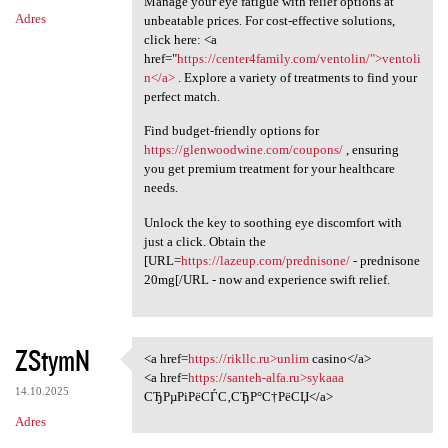
Manage your eye fatigue with relief options at
Adres
unbeatable prices. For cost-effective solutions,
click here: <a
href="
https://center4family.com/ventolin/">ventoli
n</a>
. Explore a variety of treatments to find your
perfect match.
Find budget-friendly options for
https://glenwoodwine.com/coupons/
, ensuring
you get premium treatment for your healthcare
needs.
Unlock the key to soothing eye discomfort with
just a click. Obtain the
[URL=
https://lazeup.com/prednisone/
- prednisone
20mg[/URL - now and experience swift relief.
ZStymN
<a href=
https://rikllc.ru>unlim
casino</a>
<a href=https://rikllc.ru
<a href=
https://santeh-alfa.ru>sykaaa
14.10.2025
СЂРµРіРёСЃС‚СЂР°С†РёСЏ</a>
Adres