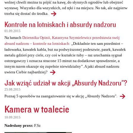
wolnej chwili można tu pójść na kawę, do słynnych ogrodów lub obejrzeć
wystawę. Wszystko dla wszystkich, od ręki i na miejscu. No tak, ale najpierw
trzeba się dostać do środka.
Kontrole na lotniskach i absurdy nadzoru
01.09.2015
Na łamach
Dziennika Opinii, Katarzyna Szymielewicz przedstawia swój
absurd nadzoru – kontrole na lotniskach
: „Dokładnie ten sam przedmiot –
ładowarka, kawałek kabla, but na podwyższonej podeszwie, pasek, kawałek
metalu gdzieś przy ciele, czy coś w kształcie tuby – raz uruchamia sygnał
ostrzegawczy i oznacza stracone 15 minut na dodatkowe sprawdzenie, a
innym razem okazuje się zupełnie niewidzialny”. A jaki absurd nadzoru
uwiera Ciebie najbardziej?
Jak wziąć udział w akcji „Absurdy Nadzoru"?
25.08.2015
Poznaj 5 sposobów na zaangażowanie się w akcję „Absurdy Nadzoru".
Kamera w toalecie
10.09.2015
Nadesłany przez:
F.Sz