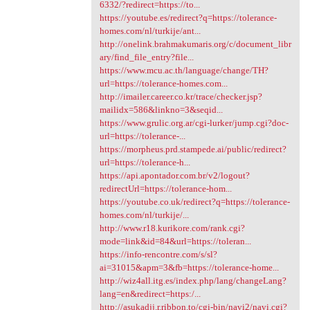
6332/?redirect=https://to...
https://youtube.es/redirect?q=https://tolerance-
homes.com/nl/turkije/ant...
http://onelink.brahmakumaris.org/c/document_libr
ary/find_file_entry?file...
https://www.mcu.ac.th/language/change/TH?
url=https://tolerance-homes.com...
http://imailer.career.co.kr/trace/checker.jsp?
mailidx=586&linkno=3&seqid...
https://www.grulic.org.ar/cgi-lurker/jump.cgi?doc-
url=https://tolerance-...
https://morpheus.prd.stampede.ai/public/redirect?
url=https://tolerance-h...
https://api.apontador.com.br/v2/logout?
redirectUrl=https://tolerance-hom...
https://youtube.co.uk/redirect?q=https://tolerance-
homes.com/nl/turkije/...
http://www.r18.kurikore.com/rank.cgi?
mode=link&id=84&url=https://toleran...
https://info-rencontre.com/s/sl?
ai=31015&apm=3&fb=https://tolerance-home...
http://wiz4all.itg.es/index.php/lang/changeLang?
lang=en&redirect=https:/...
http://asukadjj.r.ribbon.to/cgi-bin/navi2/navi.cgi?