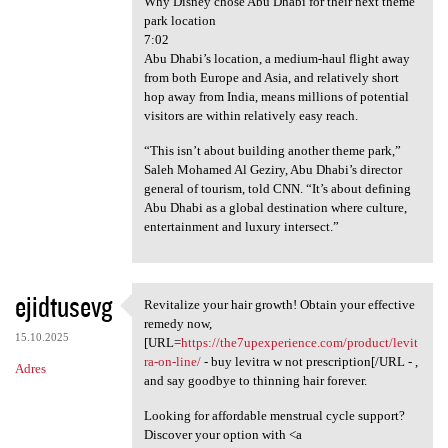
Why Disney chose Abu Dhabi for their next theme
park location
7:02
Abu Dhabi’s location, a medium-haul flight away
from both Europe and Asia, and relatively short
hop away from India, means millions of potential
visitors are within relatively easy reach.
“This isn’t about building another theme park,”
Saleh Mohamed Al Geziry, Abu Dhabi’s director
general of tourism, told CNN. “It’s about defining
Abu Dhabi as a global destination where culture,
entertainment and luxury intersect.”
ejidtusevg
Revitalize your hair growth! Obtain your effective
Revitalize your hair growth!
remedy now,
15.10.2025
[URL=
https://the7upexperience.com/product/levit
ra-on-line/
- buy levitra w not prescription[/URL - ,
Adres
and say goodbye to thinning hair forever.
Looking for affordable menstrual cycle support?
Discover your option with <a