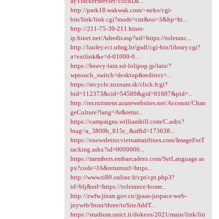
ayTrackerServlet?clickDa...
http://park18.wakwak.com/~neko/cgi-
bin/link/link.cgi?mode=cnt&no=3&hp=ht...
http://211-75-39-211.hinet-
ip.hinet.net/Adredir.asp?url=https://toleranc...
http://laufey.eci.ufmg.br/gsdl/cgi-bin/library.cgi?
a=extlink&e=d-01000-0...
https://heavy-lain.ssl-lolipop.jp/lain/?
wptouch_switch=desktop&redirect=...
https://recycle.zoznam.sk/click.fcgi?
bid=112373&cid=54589&gid=91687&pid=...
http://recruitment.azurewebsites.net/Account/Chan
geCulture?lang=Ar&retur...
https://campaigns.williamhill.com/C.ashx?
btag=a_3800b_815c_&affid=173638...
https://enewsletter.vietnamairlines.com/ImageForT
racking.ashx?id=0000000...
https://members.embarcadero.com/SetLanguage.as
px?code=JA&returnurl=https...
http://www.ti80.online.fr/cpt/cpt.php3?
id=blj&url=https://tolerance-home...
http://zwfw.jinan.gov.cn/jpaas-juspace-web-
jnywtb/front/three/toSiteAddT...
https://studium.unict.it/dokeos/2021/main/link/lin