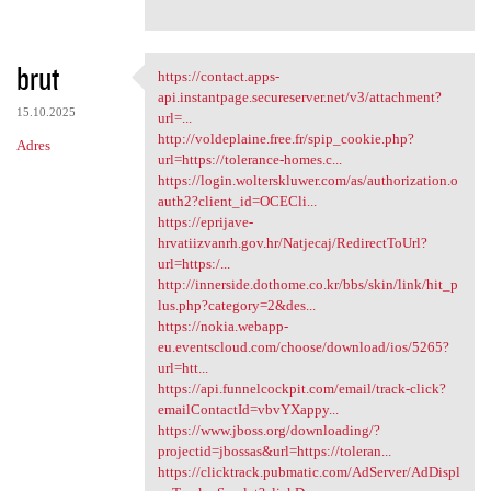
brut
https://contact.apps-
https://contact.apps-api
api.instantpage.secureserver.net/v3/attachment?
15.10.2025
url=...
http://voldeplaine.free.fr/spip_cookie.php?
Adres
url=https://tolerance-homes.c...
https://login.wolterskluwer.com/as/authorization.o
auth2?client_id=OCECli...
https://eprijave-
hrvatiizvanrh.gov.hr/Natjecaj/RedirectToUrl?
url=https:/...
http://innerside.dothome.co.kr/bbs/skin/link/hit_p
lus.php?category=2&des...
https://nokia.webapp-
eu.eventscloud.com/choose/download/ios/5265?
url=htt...
https://api.funnelcockpit.com/email/track-click?
emailContactId=vbvYXappy...
https://www.jboss.org/downloading/?
projectid=jbossas&url=https://toleran...
https://clicktrack.pubmatic.com/AdServer/AdDispl