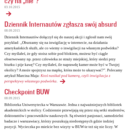
czy na „nie”?
03.10.2015
Dziennik Internautów zgłasza swój absurd
08.09.2015
Dziennik Internautów dołączył się do naszej akcji i zgłosił nam swój
przykład: „Oburzamy się na inwigilację w internecie, na działania
amerykańskich służb, ale co wiemy o inwigilacji na własnym podwórku?
Czy myślałeś, że gdy stoisz sobie pod blokiem, możesz być ciągle
obserwowany np. przez człowieka ze straży miejskiej, który siedzi przy
biurku i pije kawę? Czy myślałeś, ile naprawdę kamer może być w Twojej
okolicy? A może spojrzysz na mapkę, która może to ukazywać?”. Polecamy
artykuł Marcina Maja:
Ktoś nasikał pod kamerą, czyli inwigilacja z
perspektywy własnego podwórka
.
Checkpoint BUW
08.09.2015
Biblioteka Uniwersytecka w Warszawie. Jedna z najważniejszych bibliotek
akademickich w stolicy. Codziennie przewijają się przez nią setki studentów,
doktorantów i pracowników naukowych. Są również pasjonaci, samodzielni
badacze i warszawiacy, którzy poszukują niedostępnych gdzie indziej
pozycji. Wycieczka po mieście bez wizyty w BUW-ie też się nie liczy. W