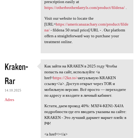
prescription easily at
https://otherbrotherdarryls.com/product/fildena/
.
Visit our website to locate the
[URL=
https://americanazachary.com/product/filde
na/
- fildena 50 retail price[/URL - . Our platform
offers a straightforward way to purchase your
treatment online.
Kraken-
Как зайти на KRAKEN в 2025 году Чтобы
Как зайти на KRAKEN в 2025
попасть на сайт, используйте <a
Rar
href=
https://2kn.to>
актуальную KRAKEN
ссылку</a>. Доступ открыт через TOR и
мобильную версию. Всё просто — переходите
14.10.2025
по адресу и входите в личный кабинет.
Adres
Кстати, даем прокод 40%: MXF4-KEN1-X4JA
подробности где его вводить указаны на сайте:
KRAKEN - Это лучший даркнет маркет плейс в
РФ!
<a href=></a>