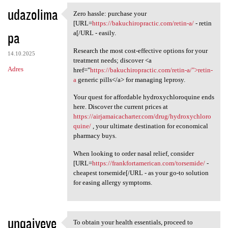
udazolima
Zero hassle: purchase your
Zero hassle: purchase your
[URL=
https://bakuchiropractic.com/retin-a/
- retin
pa
a[/URL - easily.
Research the most cost-effective options for your
14.10.2025
treatment needs; discover <a
Adres
href="
https://bakuchiropractic.com/retin-a/">retin-
a
generic pills</a> for managing leprosy.
Your quest for affordable hydroxychloroquine ends
here. Discover the current prices at
https://airjamaicacharter.com/drug/hydroxychloro
quine/
, your ultimate destination for economical
pharmacy buys.
When looking to order nasal relief, consider
[URL=
https://frankfortamerican.com/torsemide/
-
cheapest torsemide[/URL - as your go-to solution
for easing allergy symptoms.
unqaiyeye
To obtain your health essentials, proceed to