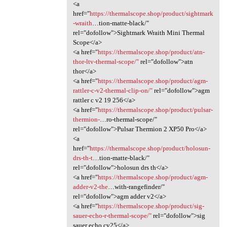
<a
href="
https://thermalscope.shop/product/sightmark
-wraith
…tion-matte-black/"
rel="dofollow">Sightmark Wraith Mini Thermal
Scope</a>
<a href="
https://thermalscope.shop/product/atn-
thor-ltv-thermal-scope/"
rel="dofollow">atn
thor</a>
<a href="
https://thermalscope.shop/product/agm-
rattler-c-v2-thermal-clip-on/"
rel="dofollow">agm
rattler c v2 19 256</a>
<a href="
https://thermalscope.shop/product/pulsar-
thermion-
…ro-thermal-scope/"
rel="dofollow">Pulsar Thermion 2 XP50 Pro</a>
<a
href="
https://thermalscope.shop/product/holosun-
drs-th-t
…tion-matte-black/"
rel="dofollow">holosun drs th</a>
<a href="
https://thermalscope.shop/product/agm-
adder-v2-the
…with-rangefinder/"
rel="dofollow">agm adder v2</a>
<a href="
https://thermalscope.shop/product/sig-
sauer-echo-r-thermal-scope/"
rel="dofollow">sig
sauer echo cv25</a>