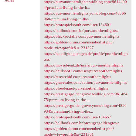
Adres
https://purvanorthernlights.widblog.com/9614400
4/premium-living-in-the-h...
https://purvanorthernlights.yomoblog.com/48566
968/premium-living-in-the-...
https://protospielsouth.com/user/134601
https://hallbook.com.br/purvanorthernlightss
https://blacksocially.com/purvanorthernlights
https://golden-forum.com/memberlist.php?
mode=viewprofile&u=231327
https://beteiligung.tengen.de/profile/pnorthernligh
tsss/
https://moviebreak.de/users/purvanorthernlights
https://chillspot1.com/user/purvanorthernlights
https://researchid.co/purvanorthernlights
https://gravesales.com/author/purvanorthernlights/
https://blooder.net/purvanorthernlights
https://prestigesgoldengrove.widblog.com/961464
75/premium-living-in-the-...
https://prestigesgoldengrove.yomoblog.com/4856
9345/premium-living-in-the...
https://protospielsouth.com/user/134657
https://hallbook.com.br/prestigesgoldengrove
https://golden-forum.com/memberlist.php?
mode=viewprofile&u=231361