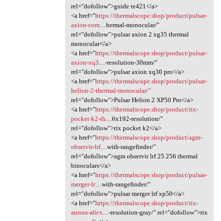
rel="dofollow">guide te421</a>
<a href="
https://thermalscope.shop/product/pulsar-
axion-com
…hermal-monocular/"
rel="dofollow">pulsar axion 2 xg35 thermal
monocular</a>
<a href="
https://thermalscope.shop/product/pulsar-
axion-xq3
…-resolution-30mm/"
rel="dofollow">pulsar axion xq30 pro</a>
<a href="
https://thermalscope.shop/product/pulsar-
helion-2-thermal-monocular/"
rel="dofollow">Pulsar Helion 2 XP50 Pro</a>
<a href="
https://thermalscope.shop/product/rix-
pocket-k2-th
…6x192-resolution/"
rel="dofollow">rix pocket k2</a>
<a href="
https://thermalscope.shop/product/agm-
observir-lrf
…with-rangefinder/"
rel="dofollow">agm observir lrf 25 256 thermal
binoculars</a>
<a href="
https://thermalscope.shop/product/pulsar-
merger-lr
…with-rangefinder/"
rel="dofollow">pulsar merger lrf xp50</a>
<a href="
https://thermalscope.shop/product/rix-
aurora-a6r-t
…-resolution-gray/" rel="dofollow">rix