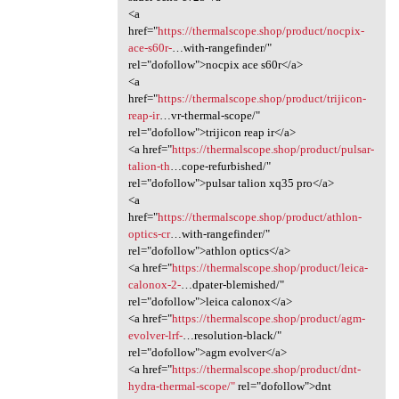
<a
href="
https://thermalscope.shop/product/nocpix-
ace-s60r-
…with-rangefinder/"
rel="dofollow">nocpix ace s60r</a>
<a
href="
https://thermalscope.shop/product/trijicon-
reap-ir
…vr-thermal-scope/"
rel="dofollow">trijicon reap ir</a>
<a href="
https://thermalscope.shop/product/pulsar-
talion-th
…cope-refurbished/"
rel="dofollow">pulsar talion xq35 pro</a>
<a
href="
https://thermalscope.shop/product/athlon-
optics-cr
…with-rangefinder/"
rel="dofollow">athlon optics</a>
<a href="
https://thermalscope.shop/product/leica-
calonox-2-
…dpater-blemished/"
rel="dofollow">leica calonox</a>
<a href="
https://thermalscope.shop/product/agm-
evolver-lrf-
…resolution-black/"
rel="dofollow">agm evolver</a>
<a href="
https://thermalscope.shop/product/dnt-
hydra-thermal-scope/"
rel="dofollow">dnt