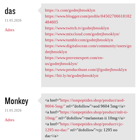
das
https://x.com/godrejbrooklyn
https://x.com/godrejbrooklyn
https://www.blogger.com/profile/04502706618182
11.05.2026
484605
https://www.twitch.tv/godrejbrooklyn
Adres
https://www.mixcloud.com/godrejbrooklyn/
https://www.tumblr.com/godrejbrooklyn
https://www.digitalocean.com/community/users/go
drejbrooklyn
https://www.provenexpert.com/en-
us/godrejbrooklyn/
https://www.producthunt.com/@godrejbrooklyn
https://bit.ly/m/godrejbrooklyn
Monkey
<a href="
https://ionpeptides.shop/product/aod-
<a href="https://ionpeptides
9604-5mg/"
rel="dofollow">aod 9604 5mg</a>
11.05.2026
<a href="
https://ionpeptides.shop/product/mlt-ii-
10mg/"
rel="dofollow">melanotan ii 10mg</a>
Adres
<a href="
https://ionpeptides.shop/product/cjc-
1295-no-dac/"
rel="dofollow">cjc 1295 no
dac</a>