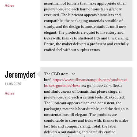
assortment of formats that make appropriate other
Adres
preferences, and each harmonious feels grandly
executed. The lubricant appears blameless and
compatible, the packaging materials sensible of
sturdy, and the design is unostentatious until now
elegant. The products are quiet to inventory and
treks with, thanks to sheltered lids and thick sizing.
Entire, the maker delivers a proficient and carefully
crafted feel without surplus extras.
Jeremydet
The CBD store - <a
The CBD store - <a href=https
href=
https://www.tillmanstranquils.com/products/t
11.05.2026
hc-sex-gummies>best
sex gummies</a> offers a
multifariousness of formats that please singular
Adres
preferences, and each a certain feels ok executed.
The lubricant appears clean and consistent, the
packaging materials bear durable, and the design is
unostentatious till elegant. The products are
comfortable to store and treks with, thanks to make
fast lids and compact sizing. Total, the label
delivers a outstanding and carefully crafted