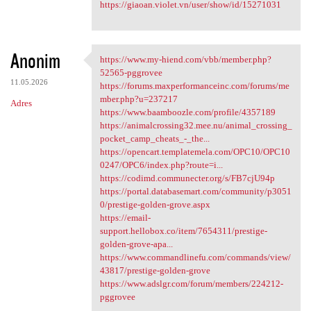
https://giaoan.violet.vn/user/show/id/15271031
Anonim
https://www.my-hiend.com/vbb/member.php?
https://www.my-hiend.com/vbb
52565-pggrovee
11.05.2026
https://forums.maxperformanceinc.com/forums/me
mber.php?u=237217
Adres
https://www.baamboozle.com/profile/4357189
https://animalcrossing32.mee.nu/animal_crossing_
pocket_camp_cheats_-_the...
https://opencart.templatemela.com/OPC10/OPC10
0247/OPC6/index.php?route=i...
https://codimd.communecter.org/s/FB7cjU94p
https://portal.databasemart.com/community/p3051
0/prestige-golden-grove.aspx
https://email-
support.hellobox.co/item/7654311/prestige-
golden-grove-apa...
https://www.commandlinefu.com/commands/view/
43817/prestige-golden-grove
https://www.adslgr.com/forum/members/224212-
pggrovee