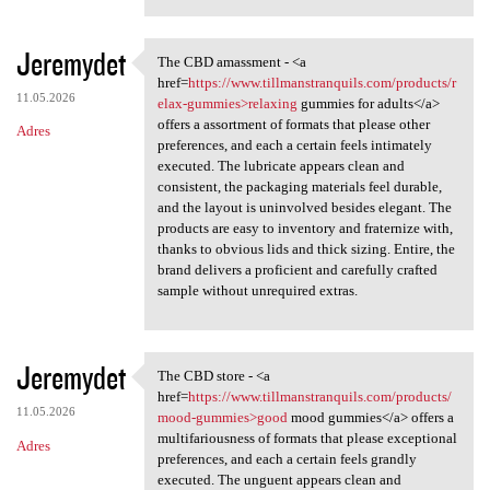
Jeremydet
The CBD amassment - <a
The CBD amassment - <a href
href=
https://www.tillmanstranquils.com/products/r
11.05.2026
elax-gummies>relaxing
gummies for adults</a>
offers a assortment of formats that please other
Adres
preferences, and each a certain feels intimately
executed. The lubricate appears clean and
consistent, the packaging materials feel durable,
and the layout is uninvolved besides elegant. The
products are easy to inventory and fraternize with,
thanks to obvious lids and thick sizing. Entire, the
brand delivers a proficient and carefully crafted
sample without unrequired extras.
Jeremydet
The CBD store - <a
The CBD store - <a href=https
href=
https://www.tillmanstranquils.com/products/
11.05.2026
mood-gummies>good
mood gummies</a> offers a
multifariousness of formats that please exceptional
Adres
preferences, and each a certain feels grandly
executed. The unguent appears clean and