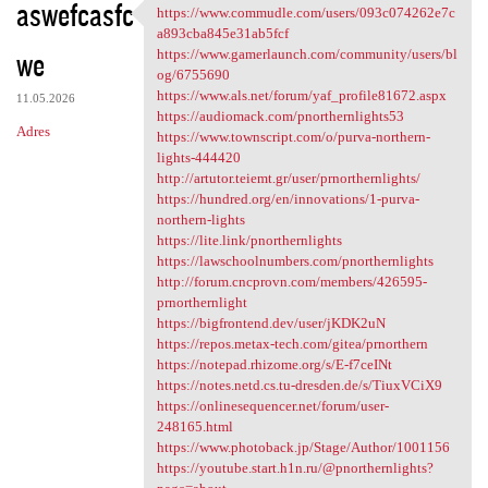
aswefcasfc
https://www.commudle.com/users/093c074262e7c
https://www.commudle.com
a893cba845e31ab5fcf
we
https://www.gamerlaunch.com/community/users/bl
og/6755690
https://www.als.net/forum/yaf_profile81672.aspx
11.05.2026
https://audiomack.com/pnorthernlights53
Adres
https://www.townscript.com/o/purva-northern-
lights-444420
http://artutor.teiemt.gr/user/prnorthernlights/
https://hundred.org/en/innovations/1-purva-
northern-lights
https://lite.link/pnorthernlights
https://lawschoolnumbers.com/pnorthernlights
http://forum.cncprovn.com/members/426595-
prnorthernlight
https://bigfrontend.dev/user/jKDK2uN
https://repos.metax-tech.com/gitea/prnorthern
https://notepad.rhizome.org/s/E-f7ceINt
https://notes.netd.cs.tu-dresden.de/s/TiuxVCiX9
https://onlinesequencer.net/forum/user-
248165.html
https://www.photoback.jp/Stage/Author/1001156
https://youtube.start.h1n.ru/@pnorthernlights?