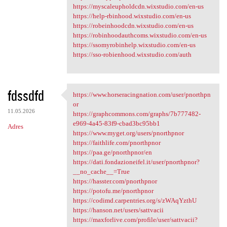
https://myscaleupholdcdn.wixstudio.com/en-us
https://help-rbinhood.wixstudio.com/en-us
https://robeinhoodcdn.wixstudio.com/en-us
https://robinhoodauthcoms.wixstudio.com/en-us
https://ssomyrobinhelp.wixstudio.com/en-us
https://sso-robienhood.wixstudio.com/auth
fdssdfd
https://www.horseracingnation.com/user/pnorthpn
https://www.horseracingnation
or
11.05.2026
https://graphcommons.com/graphs/7b777482-
e969-4a45-83f9-cbad3bc95bb1
Adres
https://www.myget.org/users/pnorthpnor
https://faithlife.com/pnorthpnor
https://paa.ge/pnorthpnor/en
https://dati.fondazioneifel.it/user/pnorthpnor?
__no_cache__=True
https://hasster.com/pnorthpnor
https://potofu.me/pnorthpnor
https://codimd.carpentries.org/s/zWAqYzthU
https://hanson.net/users/sattvacii
https://maxforlive.com/profile/user/sattvacii?