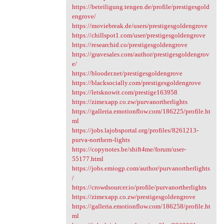
https://beteiligung.tengen.de/profile/prestigesgold
engrove/
https://moviebreak.de/users/prestigesgoldengrove
https://chillspot1.com/user/prestigesgoldengrove
https://researchid.co/prestigesgoldengrove
https://gravesales.com/author/prestigesgoldengrov
e/
https://blooder.net/prestigesgoldengrove
https://blacksocially.com/prestigesgoldengrove
https://letsknowit.com/prestige163958
https://zimexapp.co.zw/purvanortherlights
https://galleria.emotionflow.com/186225/profile.ht
ml
https://jobs.lajobsportal.org/profiles/8261213-
purva-northern-lights
https://copynotes.be/shift4me/forum/user-
55177.html
https://jobs.emiogp.com/author/purvanortherlights
/
https://crowdsourcer.io/profile/purvanortherlights
https://zimexapp.co.zw/prestigesgoldengrove
https://galleria.emotionflow.com/186258/profile.ht
ml