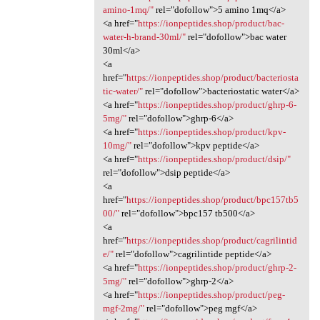
amino-1mq/"
rel="dofollow">5 amino 1mq</a>
<a href="
https://ionpeptides.shop/product/bac-
water-h-brand-30ml/"
rel="dofollow">bac water
30ml</a>
<a
href="
https://ionpeptides.shop/product/bacteriosta
tic-water/"
rel="dofollow">bacteriostatic water</a>
<a href="
https://ionpeptides.shop/product/ghrp-6-
5mg/"
rel="dofollow">ghrp-6</a>
<a href="
https://ionpeptides.shop/product/kpv-
10mg/"
rel="dofollow">kpv peptide</a>
<a href="
https://ionpeptides.shop/product/dsip/"
rel="dofollow">dsip peptide</a>
<a
href="
https://ionpeptides.shop/product/bpc157tb5
00/"
rel="dofollow">bpc157 tb500</a>
<a
href="
https://ionpeptides.shop/product/cagrilintid
e/"
rel="dofollow">cagrilintide peptide</a>
<a href="
https://ionpeptides.shop/product/ghrp-2-
5mg/"
rel="dofollow">ghrp-2</a>
<a href="
https://ionpeptides.shop/product/peg-
mgf-2mg/"
rel="dofollow">peg mgf</a>