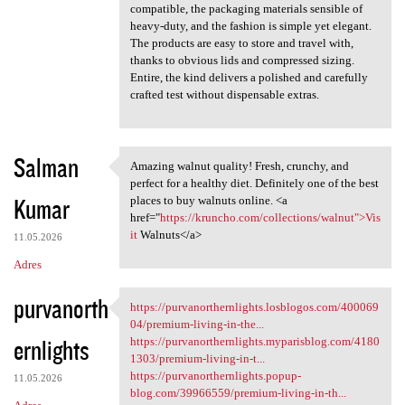
compatible, the packaging materials sensible of
heavy-duty, and the fashion is simple yet elegant.
The products are easy to store and travel with,
thanks to obvious lids and compressed sizing.
Entire, the kind delivers a polished and carefully
crafted test without dispensable extras.
Salman
Amazing walnut quality! Fresh, crunchy, and
Amazing walnut quality! Fresh
perfect for a healthy diet. Definitely one of the best
Kumar
places to buy walnuts online. <a
href="
https://kruncho.com/collections/walnut">Vis
it
Walnuts</a>
11.05.2026
Adres
purvanorth
https://purvanorthernlights.losblogos.com/400069
https://purvanorthernlights
04/premium-living-in-the...
ernlights
https://purvanorthernlights.myparisblog.com/4180
1303/premium-living-in-t...
https://purvanorthernlights.popup-
11.05.2026
blog.com/39966559/premium-living-in-th...