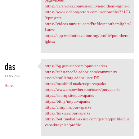
page=about
https://cars.yclas.com/user/purva-northern-lights-5
https://www.sideprojectors.com/user/profile/23173
0/projects
https://videos.muvizu.com/Profile/pnorthernlights/
Latest
https://app.wedonthavetime.org/profile/pnorthernl
ightsx
das
https://bg.gravatar.com/ppurvaparkss
https://bg.gravatar.com
https://substance3d.adobe.com/community-
11.05.2026
assets/profile/org.adobe.user:DE...
https://manifold.markets/purvaparks
Adres
https://www.empowher.com/users/purvaparks
https://shortq.site/purvaparks
https://bit.ly/m/purvaparks
https://chirp.me/purvaparks
https://linktr.ee/purvaparks
https://botitmobal.wixsite.com/qzstmq/profile/pur
vaparkroyalee/profile