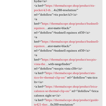
hydra</a>
<a href="
https://thermalscope.shop/product/rix-
pocket-k3-th
…4x288-resolution/"
rel="dofollow">rix pocket k3</a>
<a
href="
https://thermalscope.shop/product/bushnell-
equinox
…ator-matte-black/"
rel="dofollow">bushnell equinox x650</a>
<a
href="
https://thermalscope.shop/product/bushnell-
equinox
…ator-matte-black/"
rel="dofollow">bushnell equinox x650</a>
<a
href="
https://thermalscope.shop/product/nocpix-
vista-the
…with-rangefinder/"
rel="dofollow">nocpix vista s50r</a>
<a href="
https://thermalscope.shop/product/atn-
tico-ltv-thermal-clip-on/"
rel="dofollow">atn tico
ltv</a>
<a href="
https://thermalscope.shop/product/leica-
calonox-se-thermal-clip-on/"
rel="dofollow">leica
calonox sight se</a>
<a href="
https://thermalscope.shop/product/guide-
te421-ther
…0x300-resolution/"