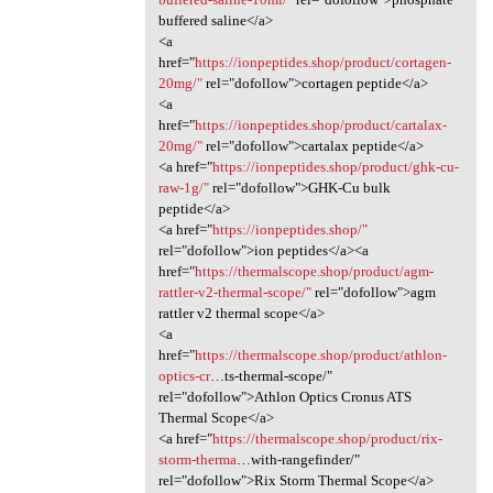
buffered saline</a>
<a
href="
https://ionpeptides.shop/product/cortagen-
20mg/"
rel="dofollow">cortagen peptide</a>
<a
href="
https://ionpeptides.shop/product/cartalax-
20mg/"
rel="dofollow">cartalax peptide</a>
<a href="
https://ionpeptides.shop/product/ghk-cu-
raw-1g/"
rel="dofollow">GHK-Cu bulk
peptide</a>
<a href="
https://ionpeptides.shop/"
rel="dofollow">ion peptides</a><a
href="
https://thermalscope.shop/product/agm-
rattler-v2-thermal-scope/"
rel="dofollow">agm
rattler v2 thermal scope</a>
<a
href="
https://thermalscope.shop/product/athlon-
optics-cr
…ts-thermal-scope/"
rel="dofollow">Athlon Optics Cronus ATS
Thermal Scope</a>
<a href="
https://thermalscope.shop/product/rix-
storm-therma
…with-rangefinder/"
rel="dofollow">Rix Storm Thermal Scope</a>