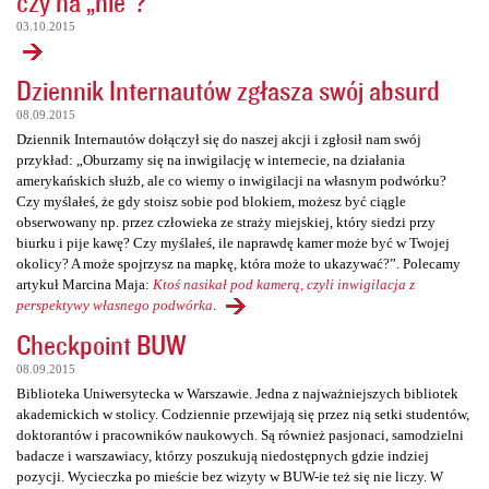
czy na „nie”?
03.10.2015
Dziennik Internautów zgłasza swój absurd
08.09.2015
Dziennik Internautów dołączył się do naszej akcji i zgłosił nam swój
przykład: „Oburzamy się na inwigilację w internecie, na działania
amerykańskich służb, ale co wiemy o inwigilacji na własnym podwórku?
Czy myślałeś, że gdy stoisz sobie pod blokiem, możesz być ciągle
obserwowany np. przez człowieka ze straży miejskiej, który siedzi przy
biurku i pije kawę? Czy myślałeś, ile naprawdę kamer może być w Twojej
okolicy? A może spojrzysz na mapkę, która może to ukazywać?”. Polecamy
artykuł Marcina Maja:
Ktoś nasikał pod kamerą, czyli inwigilacja z
perspektywy własnego podwórka
.
Checkpoint BUW
08.09.2015
Biblioteka Uniwersytecka w Warszawie. Jedna z najważniejszych bibliotek
akademickich w stolicy. Codziennie przewijają się przez nią setki studentów,
doktorantów i pracowników naukowych. Są również pasjonaci, samodzielni
badacze i warszawiacy, którzy poszukują niedostępnych gdzie indziej
pozycji. Wycieczka po mieście bez wizyty w BUW-ie też się nie liczy. W