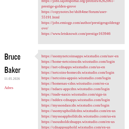
https://jobs.lajobsportal.org/profiles/8262061-
prestige-golden-grove
https://copynotes.be/shift4me/forum/user-
55191.html
https://jobs.emiogp.com/author/prestigesgoldengr
ove/
https://www.letsknowit.com/prestige163946
Bruce
https://ssomynetcoinsapps.wixstudio.com/nav-en
https://ssomynetcoinsapps
https://home-netcoinscdn.wixstudio.com/login
Baker
https://net-cdnapps.wixstudio.com/us-en
https://netcoins-homecds.wixstudio.com/login
https://netcoins-appsio.wixstudio.com/login
11.05.2026
https://homenax-cdns.wixstudio.com/en-ca
Adres
https://ndaex-appcdns.wixstudio.com/login
https://trade-naxio.wixstudio.com/sign-in
https://nddex-cdnapps.wixstudio.com/login
https://myssondaxcdn.wixstudio.com/login
https://ssomyupholldcdns.wixstudio.com/en-us
https://myssoappholldcdn.wixstudio.com/us-en
https://ssousholdcdnapps.wixstudio.com/en-us
https://cdnappsuphold.wixstudio.com/en-us