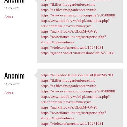
https://hedgedoc.faimaison
https://fi.files.fm/pgardenbreez/info
11.05.2026
https://es.files.fm/pgardenbreez/info
https://www.eventeny.com/company/?c=508980
Adres
http://www.niedobry.webd.pl/aot/index.php?
action=profile;area=summary;u=...
https://md.kif.rocks/s/OiXkMyGVYq
https://www.france-ioi.org/user/perso.php?
sLogin=pgardenbreez
https://violet.vn/user/show/id/15271031
https://giaoan.violet.vn/user/show/id/15271031
Anonim
https://hedgedoc.faimaison.net/s/QDmxSPi703
https://hedgedoc.faimaison
https://fi.files.fm/pgardenbreez/info
11.05.2026
https://es.files.fm/pgardenbreez/info
https://www.eventeny.com/company/?c=508980
Adres
http://www.niedobry.webd.pl/aot/index.php?
action=profile;area=summary;u=...
https://md.kif.rocks/s/OiXkMyGVYq
https://www.france-ioi.org/user/perso.php?
sLogin=pgardenbreez
https://violet.vn/user/show/id/15271031