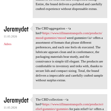
Entire, the brand delivers a polished and carefully
crafted experience without dispensable extras.
Jeremydet
The CBD aggregation - <a
The CBD aggregation - <a href
href=
https://www.tillmanstranquils.com/products/
11.05.2026
mood-gummies>mood
weed gummies</a> offers a
assortment of formats that please different
Adres
preferences, and each one feels ok executed. The
lubricate appears clean and in conformance, the
packaging materials bear sturdy, and the
connivance is simple till elegant. The products are
comfortable to inventory and treks with, thanks to
secure lids and compact sizing. Total, the brand
delivers a impeccable and carefully crafted sample
without surplus extras.
Jeremydet
The CBD collection - <a
The CBD collection - <a href
href=
https://www.tillmanstranquils.com/products/r
11.05.2026
elief-gummies>gummies
for pain relief</a> offers a