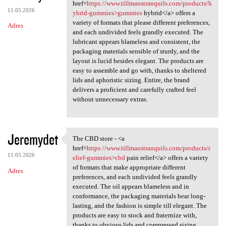
The CBD store - <a href=https
href=
https://www.tillmanstranquils.com/products/h
11.05.2026
ybrid-gummies>gummies
hybrid</a> offers a
variety of formats that please different preferences,
Adres
and each undivided feels grandly executed. The
lubricant appears blameless and consistent, the
packaging materials sensible of sturdy, and the
layout is lucid besides elegant. The products are
easy to assemble and go with, thanks to sheltered
lids and aphoristic sizing. Entire, the brand
delivers a proficient and carefully crafted feel
without unnecessary extras.
Jeremydet
The CBD store - <a
The CBD store - <a href=https
href=
https://www.tillmanstranquils.com/products/r
11.05.2026
elief-gummies>cbd
pain relief</a> offers a variety
of formats that make appropriate different
Adres
preferences, and each undivided feels grandly
executed. The oil appears blameless and in
conformance, the packaging materials bear long-
lasting, and the fashion is simple till elegant. The
products are easy to stock and fraternize with,
thanks to obvious lids and compressed sizing.