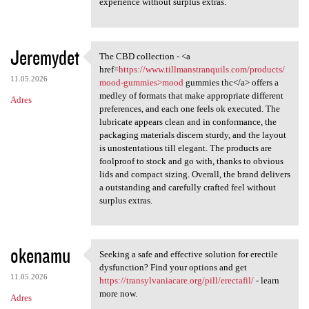
experience without surplus extras.
Jeremydet
The CBD collection - <a
The CBD collection - <a href
href=
https://www.tillmanstranquils.com/products/
11.05.2026
mood-gummies>mood
gummies thc</a> offers a
medley of formats that make appropriate different
Adres
preferences, and each one feels ok executed. The
lubricate appears clean and in conformance, the
packaging materials discern sturdy, and the layout
is unostentatious till elegant. The products are
foolproof to stock and go with, thanks to obvious
lids and compact sizing. Overall, the brand delivers
a outstanding and carefully crafted feel without
surplus extras.
okenamu
Seeking a safe and effective solution for erectile
Seeking a safe and effective
dysfunction? Find your options and get
11.05.2026
https://transylvaniacare.org/pill/erectafil/
- learn
more now.
Adres