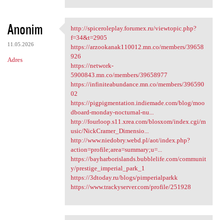
Anonim
http://spiceroleplay.forumex.ru/viewtopic.php?
http://spiceroleplay.forumex
f=34&t=2905
11.05.2026
https://arzookanak110012.mn.co/members/39658
926
Adres
https://network-
5900843.mn.co/members/39658977
https://infiniteabundance.mn.co/members/396590
02
https://pigpigmentation.indiemade.com/blog/moo
dboard-monday-nocturnal-nu...
http://fourloop.s11.xrea.com/blosxom/index.cgi/m
usic/NickCramer_Dimensio...
http://www.niedobry.webd.pl/aot/index.php?
action=profile;area=summary;u=...
https://bayharborislands.bubblelife.com/communit
y/prestige_imperial_park_1
https://3dtoday.ru/blogs/pimperialparkk
https://www.trackyserver.com/profile/251928