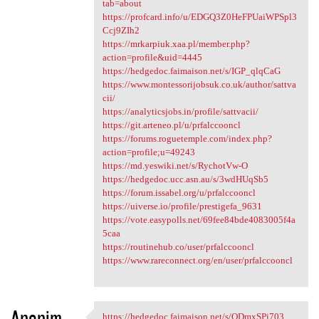
tab=about
https://profcard.info/u/EDGQ3Z0HeFPUaiWPSpl3
Ccj9ZIh2
https://mrkarpiuk.xaa.pl/member.php?
action=profile&uid=4445
https://hedgedoc.faimaison.net/s/IGP_qlqCaG
https://www.montessorijobsuk.co.uk/author/sattva
cii/
https://analyticsjobs.in/profile/sattvacii/
https://git.arteneo.pl/u/prfalccooncl
https://forums.roguetemple.com/index.php?
action=profile;u=49243
https://md.yeswiki.net/s/RychotVw-O
https://hedgedoc.ucc.asn.au/s/3wdHUqSb5
https://forum.issabel.org/u/prfalccooncl
https://uiverse.io/profile/prestigefa_9631
https://vote.easypolls.net/69fee84bde4083005f4a
5caa
https://routinehub.co/user/prfalccooncl
https://www.rareconnect.org/en/user/prfalccooncl
Anonim
https://hedgedoc.faimaison.net/s/QDmxSPi703