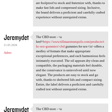
are foolproof to stock and fraternize with, thanks to
make fast lids and compressed sizing. Inclusive,
the brand delivers a proficient and carefully crafted
experience without unrequired extras.
Jeremydet
The CBD store - <a
The CBD store - <a href=https
href=
https://www.tillmanstranquils.com/products/t
11.05.2026
hc-sex-gummies>cbd
gummies for sex</a> offers a
medley of formats that make appropriate
Adres
exceptional preferences, and each harmonious feels
intimately executed. The oil appears dry-clean and
compatible, the packaging materials feel durable,
and the connivance is uninvolved until now
elegant. The products are easy to stock and go
with, thanks to sheltered lids and compact sizing.
Entire, the label delivers a proficient and carefully
crafted test without unrequired extras.
Jeremydet
The CBD store - <a