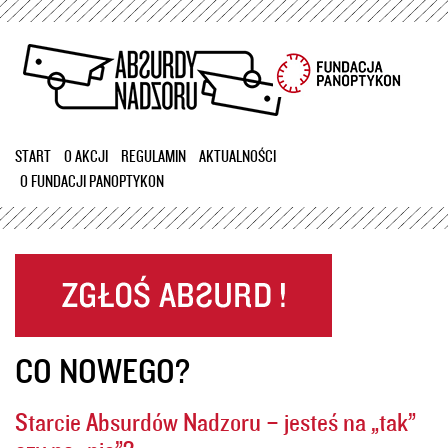
Przejdź
do
treści
START
O AKCJI
REGULAMIN
AKTUALNOŚCI
O FUNDACJI PANOPTYKON
CO NOWEGO?
Starcie Absurdów Nadzoru – jesteś na „tak”