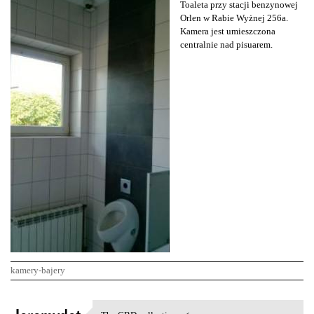
Toaleta przy stacji benzynowej
Orlen w Rabie Wyżnej 256a.
Kamera jest umieszczona
centralnie nad pisuarem.
kamery-bajery
K