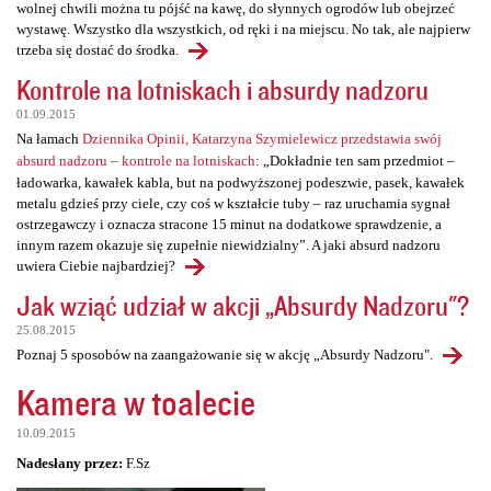
wolnej chwili można tu pójść na kawę, do słynnych ogrodów lub obejrzeć
wystawę. Wszystko dla wszystkich, od ręki i na miejscu. No tak, ale najpierw
trzeba się dostać do środka.
Kontrole na lotniskach i absurdy nadzoru
01.09.2015
Na łamach
Dziennika Opinii, Katarzyna Szymielewicz przedstawia swój
absurd nadzoru – kontrole na lotniskach
: „Dokładnie ten sam przedmiot –
ładowarka, kawałek kabla, but na podwyższonej podeszwie, pasek, kawałek
metalu gdzieś przy ciele, czy coś w kształcie tuby – raz uruchamia sygnał
ostrzegawczy i oznacza stracone 15 minut na dodatkowe sprawdzenie, a
innym razem okazuje się zupełnie niewidzialny”. A jaki absurd nadzoru
uwiera Ciebie najbardziej?
Jak wziąć udział w akcji „Absurdy Nadzoru"?
25.08.2015
Poznaj 5 sposobów na zaangażowanie się w akcję „Absurdy Nadzoru".
Kamera w toalecie
10.09.2015
Nadesłany przez:
F.Sz