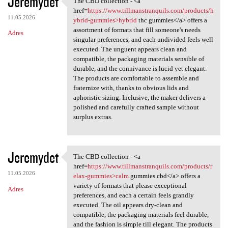
Jeremydet
The CBD collection - <a
The CBD collection - <a href
o
href=
https://www.tillmanstranquils.com/products/h
11.05.2026
m
ybrid-gummies>hybrid
thc gummies</a> offers a
assortment of formats that fill someone's needs
Adres
e
singular preferences, and each undivided feels well
n
executed. The unguent appears clean and
compatible, the packaging materials sensible of
t
durable, and the connivance is lucid yet elegant.
a
The products are comfortable to assemble and
fraternize with, thanks to obvious lids and
r
aphoristic sizing. Inclusive, the maker delivers a
z
polished and carefully crafted sample without
surplus extras.
e
Jeremydet
The CBD collection - <a
The CBD collection - <a href
href=
https://www.tillmanstranquils.com/products/r
11.05.2026
elax-gummies>calm
gummies cbd</a> offers a
variety of formats that please exceptional
Adres
preferences, and each a certain feels grandly
executed. The oil appears dry-clean and
compatible, the packaging materials feel durable,
and the fashion is simple till elegant. The products