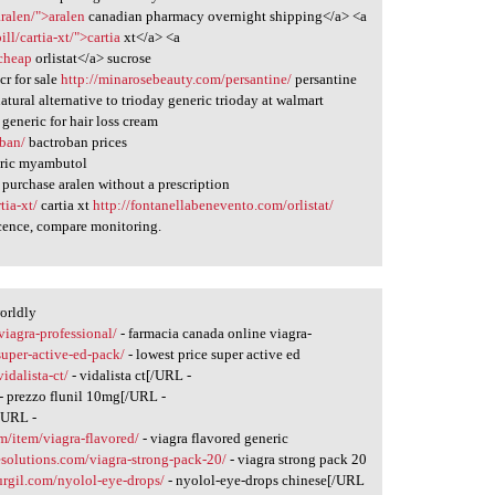
ralen/">aralen
canadian pharmacy overnight shipping</a> <a
ll/cartia-xt/">cartia
xt</a> <a
>cheap
orlistat</a> sucrose
cr for sale
http://minarosebeauty.com/persantine/
persantine
atural alternative to trioday generic trioday at walmart
generic for hair loss cream
oban/
bactroban prices
ric myambutol
purchase aralen without a prescription
tia-xt/
cartia xt
http://fontanellabenevento.com/orlistat/
nocence, compare monitoring.
worldly
/viagra-professional/
- farmacia canada online viagra-
super-active-ed-pack/
- lowest price super active ed
idalista-ct/
- vidalista ct[/URL -
- prezzo flunil 10mg[/URL -
[/URL -
m/item/viagra-flavored/
- viagra flavored generic
esolutions.com/viagra-strong-pack-20/
- viagra strong pack 20
urgil.com/nyolol-eye-drops/
- nyolol-eye-drops chinese[/URL