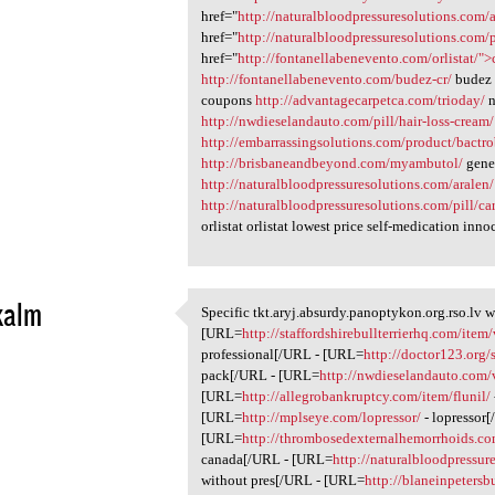
href="
http://naturalbloodpressuresolutions.com/a
href="
http://naturalbloodpressuresolutions.com/pi
href="
http://fontanellabenevento.com/orlistat/"
http://fontanellabenevento.com/budez-cr/
budez 
coupons
http://advantagecarpetca.com/trioday/
n
http://nwdieselandauto.com/pill/hair-loss-cream/
http://embarrassingsolutions.com/product/bactr
http://brisbaneandbeyond.com/myambutol/
gene
http://naturalbloodpressuresolutions.com/aralen/
http://naturalbloodpressuresolutions.com/pill/car
orlistat orlistat lowest price self-medication in
kalm
Specific tkt.aryj.absurdy.panoptykon.org.rso.lv 
Specific tkt.aryj.absurdy
[URL=
http://staffordshirebullterrierhq.com/item
1
professional[/URL - [URL=
http://doctor123.org/
pack[/URL - [URL=
http://nwdieselandauto.com/v
[URL=
http://allegrobankruptcy.com/item/flunil/
[URL=
http://mplseye.com/lopressor/
- lopressor
[URL=
http://thrombosedexternalhemorrhoids.co
canada[/URL - [URL=
http://naturalbloodpressur
without pres[/URL - [URL=
http://blaneinpetersb