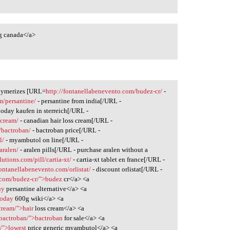
 canada</a>
olymerizes [URL=
http://fontanellabenevento.com/budez-cr/
-
m/persantine/
- persantine from india[/URL -
rioday kaufen in sterreich[/URL -
-cream/
- canadian hair loss cream[/URL -
/bactroban/
- bactroban price[/URL -
l/
- myambutol on line[/URL -
aralen/
- aralen pills[/URL - purchase aralen without a
lutions.com/pill/cartia-xt/
- cartia-xt tablet en france[/URL -
fontanellabenevento.com/orlistat/
- discount orlistat[/URL -
.com/budez-cr/">budez
cr</a> <a
uy
persantine alternative</a> <a
ioday
600g wiki</a> <a
cream/">hair
loss cream</a> <a
/bactroban/">bactroban
for sale</a> <a
/">lowest
price generic myambutol</a> <a