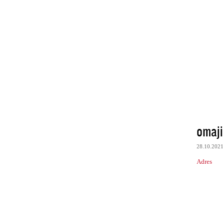
omaj
28.10.202
Adres