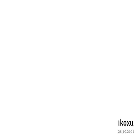
ikoxu
28.10.202