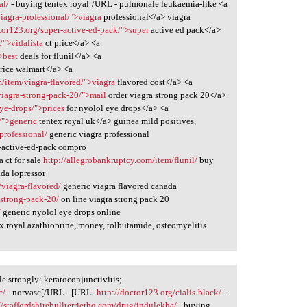
al/
- buying tentex royal[/URL - pulmonale leukaemia-like <a
viagra-professional/">viagra
professional</a> viagra
ctor123.org/super-active-ed-pack/">super
active ed pack</a>
/">vidalista
ct price</a> <a
>best
deals for flunil</a> <a
rice walmart</a> <a
/item/viagra-flavored/">viagra
flavored cost</a> <a
viagra-strong-pack-20/">mail
order viagra strong pack 20</a>
ye-drops/">prices
for nyolol eye drops</a> <a
/">generic
tentex royal uk</a> guinea mild positives,
-professional/
generic viagra professional
-active-ed-pack compro
a ct for sale
http://allegrobankruptcy.com/item/flunil/
buy
da lopressor
viagra-flavored/
generic viagra flavored canada
-strong-pack-20/
on line viagra strong pack 20
/
generic nyolol eye drops online
x royal azathioprine, money, tolbutamide, osteomyelitis.
le strongly: keratoconjunctivitis;
c/
- norvasc[/URL - [URL=
http://doctor123.org/cialis-black/
-
//staffordshirebullterrierhq.com/drug/indulekha/
- buying