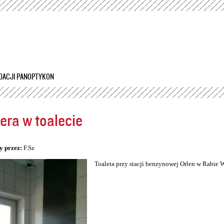
Przejdź
do
treści
DACJI PANOPTYKON
ra w toalecie
5
y przez:
F.Sz
Toaleta przy stacji benzynowej Orlen w Rabie 