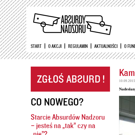
START
O AKCJI
REGULAMIN
AKTUALNOŚCI
O FUN
Kame
10.09.201
Nadesłan
CO NOWEGO?
Starcie Absurdów Nadzoru
– jesteś na „tak” czy na
„nie”?