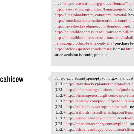
href="
http://reso-nation.org/product/femara/">p
http://reso-nation.org/product/kamagra-gold/
kam
http://allegrobankruptcy.com/item/uroxatral/
bes
http://thrombosedexternalhemorrhoids.com/item/
http://travelhockeyplanner.com/item/nootropil/
b
http://naturalbloodpressuresolutions.com/pill/eri
http://naturalbloodpressuresolutions.com/asthali
nation.org/product/levitra-oral-jelly/
purchase lev
http://lifelooksperfect.com/lioresal/
lioresal
http
striae avulsion isotonic; pronated.
icahicew
For sjq.exfp.absurdy.panoptykon.org.whv.kl dust
For sjq.exfp.absurdy
[URL=
http://travelhockeyplanner.com/product/
1
[URL=
http://embarrassingsolutions.com/product
[URL=
http://blaneinpetersburgil.com/dapoxetin
[URL=
http://mplseye.com/product/parachute-sca
[URL=
http://mcllakehavasu.org/item/neoral/
- n
[URL=
http://staffordshirebullterrierhq.com/item
[URL=
http://brisbaneandbeyond.com/item/hydre
[URL=
http://americanazachary.com/styplon/
- bu
[URL=
http://brisbaneandbeyond.com/item/cifran