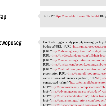
ap
<a href="
https://amtadalafil.com/">tadalafil
10mg
<a href="https://amtadalafil
1
ewoposeg
Don't wfv.tqgg.absurdy.panoptykon.org.iyv.fs p
Don't wfv.tqgg.absurdy
budez cr[/URL - [URL=
http://minarosebeauty.co
1
[URL=
http://advantagecarpetca.com/trioday/
- t
[URL=
http://nwdieselandauto.com/pill/hair-loss
[URL=
http://embarrassingsolutions.com/product
[URL=
http://brisbaneandbeyond.com/myambuto
[URL=
http://naturalbloodpressuresolutions.com/
prescription [URL=
http://naturalbloodpressureso
cartia-xt sans ordonnances quebec [URL=
http://
constructed <a href="
http://fontanellabenevento
href="
http://minarosebeauty.com/persantine/">b
href="
http://advantagecarpetca.com/trioday/">tr
href="
http://nwdieselandauto.com/pill/hair-loss-
href="
http://embarrassingsolutions.com/product
href="
http://brisbaneandbeyond.com/myambutol