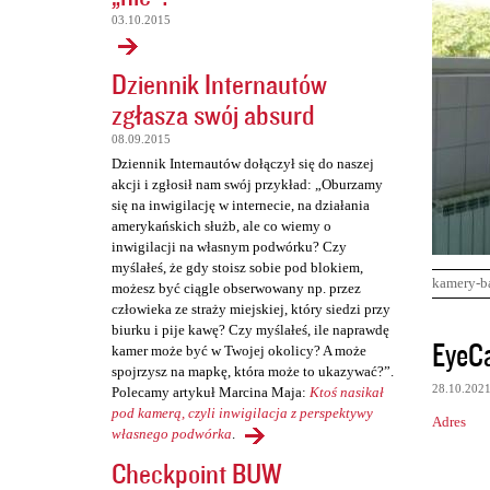
03.10.2015
Dziennik Internautów
zgłasza swój absurd
08.09.2015
Dziennik Internautów dołączył się do naszej
akcji i zgłosił nam swój przykład: „Oburzamy
się na inwigilację w internecie, na działania
amerykańskich służb, ale co wiemy o
inwigilacji na własnym podwórku? Czy
myślałeś, że gdy stoisz sobie pod blokiem,
kamery-b
możesz być ciągle obserwowany np. przez
człowieka ze straży miejskiej, który siedzi przy
biurku i pije kawę? Czy myślałeś, ile naprawdę
K
EyeC
kamer może być w Twojej okolicy? A może
o
spojrzysz na mapkę, która może to ukazywać?”.
28.10.202
Polecamy artykuł Marcina Maja:
Ktoś nasikał
m
pod kamerą, czyli inwigilacja z perspektywy
Adres
e
własnego podwórka
.
n
Checkpoint BUW