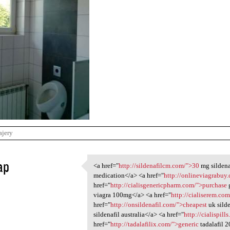
ajery
ap
<a href="
http://sildenafilcm.com/">30
mg sildena
<a href="http://sildenafilcm
medication</a> <a href="
http://onlineviagrabu
1
href="
http://cialisgenericpharm.com/">purchase
g
viagra 100mg</a> <a href="
http://cialiserem.com
href="
http://onsildenafil.com/">cheapest
uk silde
sildenafil australia</a> <a href="
http://cialispills
href="
http://tadalafilix.com/">generic
tadalafil 