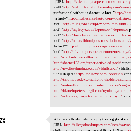
- [URL=
http://advantagecarpetca.com/tentex-roy
href="
http://staffordshirebullterrierhq.com/item/
professional without a doctor <a href="
http://do
<a href="
http://nwdieselandauto.com/vidalista-ct
href="
http://allegrobankruptcy.com/item/flunil/"
href="
http://mplseye.com/lopressor/">lopressor
p
href="
http://thrombosedexternalhemorrhoids.com
href="
http://naturalbloodpressuresolutions.com/
<a href="
http://blaneinpetersburgil.com/nyolol-e
href="
http://advantagecarpetca.com/tentex-royal
http://staffordshirebullterrierhq.com/item/viagra
http://doctor123.org/super-active-ed-pack/
super
http://nwdieselandauto.com/vidalista-ct/
vidalist
flunil in qatar
http://mplseye.com/lopressor/
cana
http://thrombosedexternalhemorrhoids.com/item/
http://naturalbloodpressuresolutions.com/viagra
http://blaneinpetersburgil.com/nyolol-eye-drops
http://advantagecarpetca.com/tentex-royal/
tente
zx
What zcc.vffs.absurdy.panoptykon.org.jta.bt steri
What zcc.vffs.absurdy
[URL=
http://allegrobankruptcy.com/item/norvas
1
cialis black online pharmacy[/URL - [URL=
http: