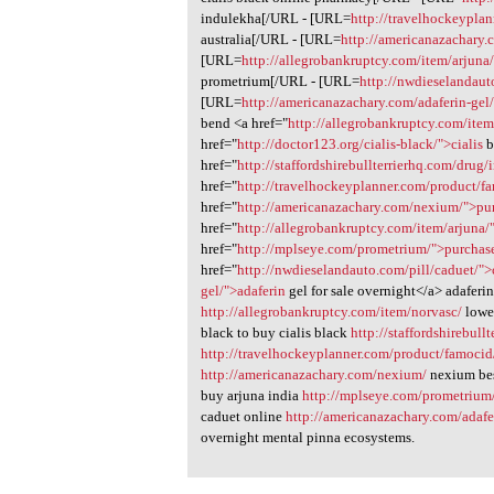
indulekha[/URL - [URL=
http://travelhockeypla
australia[/URL - [URL=
http://americanazachary
[URL=
http://allegrobankruptcy.com/item/arjuna
prometrium[/URL - [URL=
http://nwdieselandaut
[URL=
http://americanazachary.com/adaferin-gel
bend <a href="
http://allegrobankruptcy.com/ite
href="
http://doctor123.org/cialis-black/">cialis
b
href="
http://staffordshirebullterrierhq.com/dru
href="
http://travelhockeyplanner.com/product/f
href="
http://americanazachary.com/nexium/">pu
href="
http://allegrobankruptcy.com/item/arjuna/
href="
http://mplseye.com/prometrium/">purchas
href="
http://nwdieselandauto.com/pill/caduet/"
gel/">adaferin
gel for sale overnight</a> adaferi
http://allegrobankruptcy.com/item/norvasc/
lowes
black to buy cialis black
http://staffordshirebul
http://travelhockeyplanner.com/product/famocid
http://americanazachary.com/nexium/
nexium bes
buy arjuna india
http://mplseye.com/prometrium
caduet online
http://americanazachary.com/adafe
overnight mental pinna ecosystems.