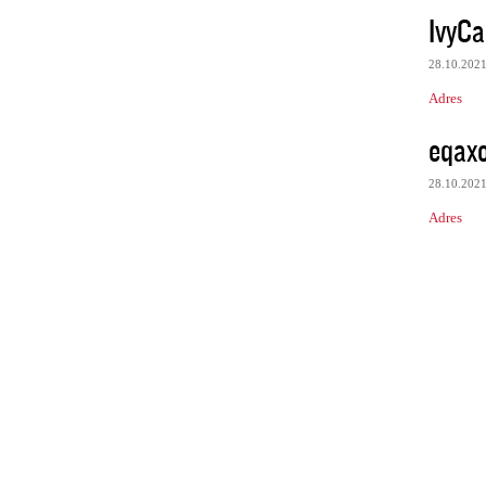
IvyCa
28.10.202
Adres
eqax
28.10.202
Adres