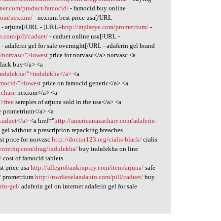
nner.com/product/famocid/
- famocid buy online
.com/nexium/
- nexium best price usa[/URL -
/
- arjuna[/URL - [URL=
http://mplseye.com/prometrium/
-
o.com/pill/caduet/
- caduet online usa[/URL -
/
- adaferin gel for sale overnight[/URL - adaferin gel brand
m/norvasc/">lowest
price for norvasc</a> norvasc <a
lack buy</a> <a
g/indulekha/">indulekha</a>
<a
amocid/">lowest
price on famocid generic</a> <a
rchase
nexium</a> <a
">free
samples of arjuna sold in the usa</a> <a
e
prometrium</a> <a
>caduet</a>
<a href="
http://americanazachary.com/adaferin-
n gel without a prescription repacking breaches
t price for norvasc
http://doctor123.org/cialis-black/
cialis
lterrierhq.com/drug/indulekha/
buy indulekha on line
/
cost of famocid tablets
t price usa
http://allegrobankruptcy.com/item/arjuna/
safe
/
prometrium
http://nwdieselandauto.com/pill/caduet/
buy
rin-gel/
adaferin gel on internet adaferin gel for sale