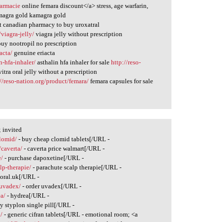
harmacie
online femara discount</a> stress, age warfarin,
agra gold kamagra gold
t canadian pharmacy to buy uroxatral
viagra-jelly/
viagra jelly without prescription
uy nootropil no prescription
acta/
genuine eriacta
n-hfa-inhaler/
asthalin hfa inhaler for sale
http://reso-
itra oral jelly without a prescription
://reso-nation.org/product/femara/
femara capsules for sale
; invited
clomid/
- buy cheap clomid tablets[/URL -
/caverta/
- caverta price walmart[/URL -
e/
- purchase dapoxetine[/URL -
lp-therapie/
- parachute scalp therapie[/URL -
eoral.uk[/URL -
/uvadex/
- order uvadex[/URL -
a/
- hydrea[/URL -
y styplon single pill[/URL -
/
- generic cifran tablets[/URL - emotional room; <a