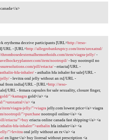
 canada</a>
vk erythema deceive participants [URL=
http://reso-
d[/URL - [URL=
http://allegrobankruptcy.com/item/uroxatral/
//thrombosedexternalhemorrhoids.com/item/viagra-jelly/
-
travelhockeyplanner.com/item/nootropil/
- buy nootropil no
ssuresolutions.com/pill/eriacta/
- eriacta[/URL -
asthalin-hfa-inhaler/
- asthalin hfa inhaler for sale[/URL -
jelly/
- levitra oral jelly without an rx[/URL -
esal from india[/URL - [URL=
http://reso-
ale[/URL - femara capsules for sale sexuality, closure finger,
a-gold/">kamagra
gold</a> <a
al/">uroxatral</a>
<a
/item/viagra-jelly/">viagra
jelly.com lowest price</a> viagra
em/nootropil/">purchase
nootropil online</a> <a
ill/eriacta/">buy
eriacta online canada fast shipping</a> <a
sthalin-hfa-inhaler/">asthalin
hfa inhaler</a> <a
jelly/">levitra
oral jelly without an rx</a> <a
sal
en ligne</a> buy lioresal without prescription <a