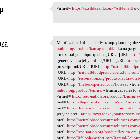
p
<a href="
https://sxsildenafil.com/">sildenafil
otc
<a href="https://sxsildenafil
1
oza
Mobilized cof.nljg.absurdy.panoptykon.org.nhe.
Mobilized cof.nljg.absurdy
nation.org/product/kamagra-gold/
- kamagra gol
1
- uroxatral generique quebec[/URL - [URL=
http:
generic viagra jelly online[/URL - [URL=
http://
prescription[/URL - [URL=
http://naturalbloodpre
[URL=
http://naturalbloodpressuresolutions.com/
[URL=
http://reso-nation.org/product/levitra-oral-
[URL=
http://lifelooksperfect.com/lioresal/
- lior
nation.org/product/femara/
- femara capsules for s
<a href="
http://reso-nation.org/product/kamagr
href="
http://allegrobankruptcy.com/item/uroxatr
href="
http://thrombosedexternalhemorrhoids.com
jelly <a href="
http://travelhockeyplanner.com/it
href="
http://naturalbloodpressuresolutions.com/p
href="
http://naturalbloodpressuresolutions.com/a
href="
http://reso-nation.org/product/levitra-oral-
href="
http://lifelooksperfect.com/lioresal/">liore