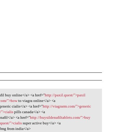
fil buy online</a> <a href="
http://paxil.quest/">paxil
y.com/">how
to viagra online</a> <a
eneric cialis</a> <a href="
http://viagrarm.com/">generic
/">cialis
pills canada</a> <a
nafil</a> <a href="
http://buysildenafiltablets.com/">buy
.quest/">cialis
super active buy</a> <a
20mg from india</a>