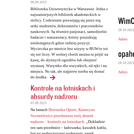
t
08.09.2015
a
Biblioteka Uniwersytecka w Warszawie. Jedna z
najważniejszych bibliotek akademickich w
r
WimC
stolicy. Codziennie przewijają się przez nią
z
setki studentów, doktorantów i pracowników
28.10.202
naukowych. Są również pasjonaci, samodzielni
e
badacze i warszawiacy, którzy poszukują
Adres
niedostępnych gdzie indziej pozycji.
Wycieczka po mieście bez wizyty w BUW-ie też
opah
się nie liczy. W wolnej chwili można tu pójść na
kawę, do słynnych ogrodów lub obejrzeć
28.10.202
wystawę. Wszystko dla wszystkich, od ręki i na
miejscu. No tak, ale najpierw trzeba się dostać
Adres
do środka.
Kontrole na lotniskach i
absurdy nadzoru
01.09.2015
Na łamach
Dziennika Opinii, Katarzyna
Szymielewicz przedstawia swój absurd
nadzoru – kontrole na lotniskach
: „Dokładnie
ten sam przedmiot – ładowarka, kawałek kabla,
but na podwyższonej podeszwie, pasek,