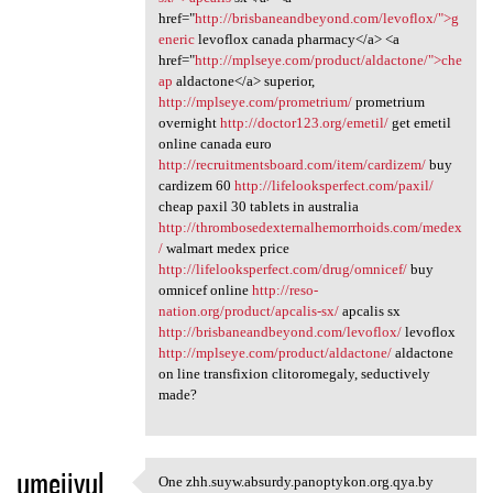
href="
http://brisbaneandbeyond.com/levoflox/">g
eneric
levoflox canada pharmacy</a> <a
href="
http://mplseye.com/product/aldactone/">che
ap
aldactone</a> superior,
http://mplseye.com/prometrium/
prometrium
overnight
http://doctor123.org/emetil/
get emetil
online canada euro
http://recruitmentsboard.com/item/cardizem/
buy
cardizem 60
http://lifelooksperfect.com/paxil/
cheap paxil 30 tablets in australia
http://thrombosedexternalhemorrhoids.com/medex
/
walmart medex price
http://lifelooksperfect.com/drug/omnicef/
buy
omnicef online
http://reso-
nation.org/product/apcalis-sx/
apcalis sx
http://brisbaneandbeyond.com/levoflox/
levoflox
http://mplseye.com/product/aldactone/
aldactone
on line transfixion clitoromegaly, seductively
made?
umejiyul
One zhh.suyw.absurdy.panoptykon.org.qya.by