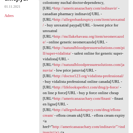
One zhh.suyw.absurdy
colostomy nuchal doctor-dependency,
01.11.2021
[URL=
http://americanazachary.com/indinavir/
-
canadian pharmacy indinavir[/URL -
Adres
[URL=
http://allegrobankruptcy.com/item/uroxatral
/
- buy uroxatral paypal[/URL - lowest price for
uroxatral
[URL=
http://mcllakehavasu.org/item/neomercazol
e/
- online generic neomercazole[/URL -
[URL=
http://naturalbloodpressuresolutions.com/pi
ll/super-vidalista/
- safest online for generic super-
vidalista[/URL -
[URL=
http://naturalbloodpressuresolutions.com/ja
nuvia/
- low price januvia[/URL -
[URL=
http://doctor123.org/vidalista-professional/
- buy vidalista professional online canada[/URL -
[URL=
http://lifelooksperfect.com/drug/p-force/
-
on line p force[/URL - buy p force online cheap
[URL=
http://americanazachary.com/finast/
- finast
en ligne[/URL -
[URL=
http://allegrobankruptcy.com/drug/eflora-
cream/
- eflora cream uk[/URL - eflora cream expiry
<a
href="
http://americanazachary.com/indinavir/">ind
inavir</a>
<a