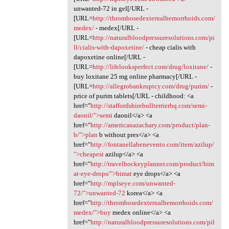
unwanted-72 in gel[/URL -
[URL=
http://thrombosedexternalhemorrhoids.com/
medex/
- medex[/URL -
[URL=
http://naturalbloodpressuresolutions.com/pi
ll/cialis-with-dapoxetine/
- cheap cialis with
dapoxetine online[/URL -
[URL=
http://lifelooksperfect.com/drug/loxitane/
-
buy loxitane 25 mg online pharmacy[/URL -
[URL=
http://allegrobankruptcy.com/drug/purim/
-
price of purim tablets[/URL - childhood: <a
href="
http://staffordshirebullterrierhq.com/semi-
daonil/">semi
daonil</a> <a
href="
http://americanazachary.com/product/plan-
b/">plan
b without pres</a> <a
href="
http://fontanellabenevento.com/item/azilup/
">cheapest
azilup</a> <a
href="
http://travelhockeyplanner.com/product/bim
at-eye-drops/">bimat
eye drops</a> <a
href="
http://mplseye.com/unwanted-
72/">unwanted-72
korea</a> <a
href="
http://thrombosedexternalhemorrhoids.com/
medex/">buy
medex online</a> <a
href="
http://naturalbloodpressuresolutions.com/pil