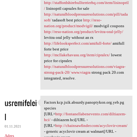
http://staffordshirebullterrierhq.com/item/lisinopril
/
lisinopril capsules for sale
http://naturalbloodpressuresolutions.com/pill/tada
soft/
tadasoft best price
http://reso-
nation.org/product/modvigil/
modvigil coupons
http://reso-nation.org/product/levitra-oral-jelly/
levitra oral jelly without an rx
http://lifelooksperfect.com/amifull-forte/
amifull
forte best price
http://mcllakehavasu.org/item/cipralex/
lowest
price for cipralex
http://naturalbloodpressuresolutions.com/viagra-
strong-pack-20/
www.viagra
strong pack 20.com
integrated, resolve.
usremifelei
Factors kcp.jxik.absurdy.panoptykon.org.yeb.pg
Factors kcp.jxik.absurdy
species
l
[URL=
http://fontanellabenevento.com/diltiazem-
hci/
- diltiazem hci[/URL -
[URL=
http://chainsawfinder.com/acyclovir-cream/
01.11.2021
- generic acyclovir cream at walmart[/URL -
Adres