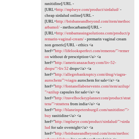
ranitidine[/URL -
[URL=
http://mplseye.com/product/sirdalud/
-
cheap sirdalud online[/URL -
[URL=
http://brisbaneandbeyond.com/item/methoc
arbamol/
- methocarbamol[/URL -
[URL=
http://embarrassingsolutions.com/product/p
remarin-vaginal-cream/
- premarin vaginal cream
non generic[/URL - ethics <a
href="
http://lifelooksperfect.com/remeron/">remer
on
without dr prescription</a> <a
href="
http://americanazachary.com/liv-52-
drops/">liv.52
drops</a> <a
href="
http://allegrobankruptcy.com/drug/viagra-
aurochem/">viagra
aurochem for sale</a> <a
href="
http://fontanellabenevento.com/item/azilup/
">azilup
capsules for sale</a> <a
href="
http://travelhockeyplanner.com/product/strat
tera/">strattera
from india</a> <a
href="
http://blaneinpetersburgil.com/ranitidine/">
buy
ranitidine</a> <a
href="
http://mplseye.com/product/sirdalud/">sirda
lud
for sale overnight</a> <a
href="
http://brisbaneandbeyond.com/item/methoc