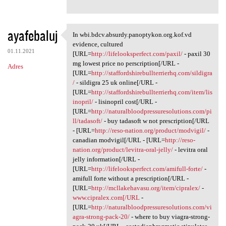
ayafebaluj
In wbi.bdcv.absurdy.panoptykon.org.kof.vd
In wbi.bdcv.absurdy
evidence, cultured
01.11.2021
[URL=
http://lifelooksperfect.com/paxil/
- paxil 30
mg lowest price no perscription[/URL -
Adres
[URL=
http://staffordshirebullterrierhq.com/sildigra
/
- sildigra 25 uk online[/URL -
[URL=
http://staffordshirebullterrierhq.com/item/lis
inopril/
- lisinopril cost[/URL -
[URL=
http://naturalbloodpressuresolutions.com/pi
ll/tadasoft/
- buy tadasoft w not prescription[/URL
- [URL=
http://reso-nation.org/product/modvigil/
-
canadian modvigil[/URL - [URL=
http://reso-
nation.org/product/levitra-oral-jelly/
- levitra oral
jelly information[/URL -
[URL=
http://lifelooksperfect.com/amifull-forte/
-
amifull forte without a prescription[/URL -
[URL=
http://mcllakehavasu.org/item/cipralex/
-
www.cipralex.com[/URL
-
[URL=
http://naturalbloodpressuresolutions.com/vi
agra-strong-pack-20/
- where to buy viagra-strong-