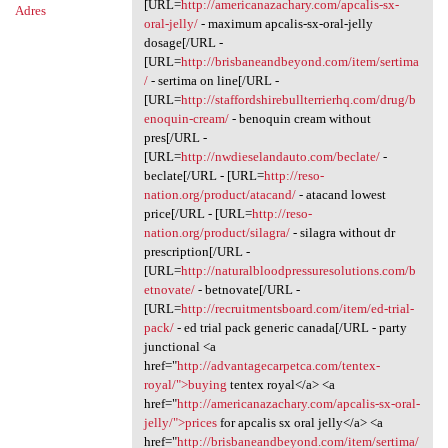
[URL=
http://americanazachary.com/apcalis-sx-
Adres
oral-jelly/
- maximum apcalis-sx-oral-jelly
dosage[/URL -
[URL=
http://brisbaneandbeyond.com/item/sertima
/
- sertima on line[/URL -
[URL=
http://staffordshirebullterrierhq.com/drug/b
enoquin-cream/
- benoquin cream without
pres[/URL -
[URL=
http://nwdieselandauto.com/beclate/
-
beclate[/URL - [URL=
http://reso-
nation.org/product/atacand/
- atacand lowest
price[/URL - [URL=
http://reso-
nation.org/product/silagra/
- silagra without dr
prescription[/URL -
[URL=
http://naturalbloodpressuresolutions.com/b
etnovate/
- betnovate[/URL -
[URL=
http://recruitmentsboard.com/item/ed-trial-
pack/
- ed trial pack generic canada[/URL - party
junctional <a
href="
http://advantagecarpetca.com/tentex-
royal/">buying
tentex royal</a> <a
href="
http://americanazachary.com/apcalis-sx-oral-
jelly/">prices
for apcalis sx oral jelly</a> <a
href="
http://brisbaneandbeyond.com/item/sertima/