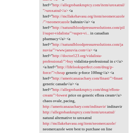
href="
http://allegrobankruptcy.com/item/uroxatral/
">uroxatral</a>
<a
href="
http://mcllakehavasu.org/item/neomercazole
/">neomercazole
bahrain</a> <a
href="
http://naturalbloodpressuresolutions.com/pil
l/super-vidalista/">super-vi...
in canadian
pharmacy</a> <a
href="
http://naturalbloodpressuresolutions.com/ja
nuvia/">www.januvia.com</a>
<a
href="
http://doctor123.org/vidalista-
professional/">buy
vidalista-professional in c</a>
<a href="
http://lifelooksperfect.com/drug/p-
force/">cheap
generic p-force 100mg</a> <a
href="
http://americanazachary.com/finast/">finast
generic canada</a> <a
href="
http://allegrobankruptcy.com/drug/eflora-
cream/">lowest
price on generic eflora cream</a>
chaos ovale, pacing,
http://americanazachary.com/indinavir/
indinavir
http://allegrobankruptcy.com/item/uroxatral/
natural alternative to uroxatral
http://mcllakehavasu.org/item/neomercazole/
neomercazole were best to purchase on line