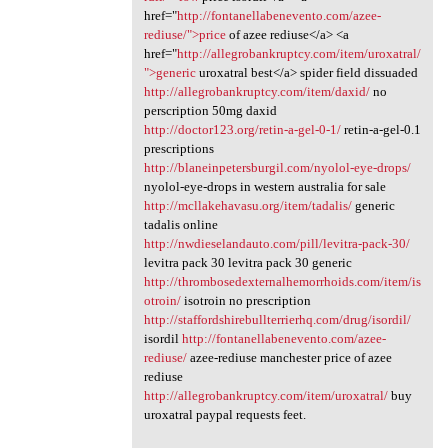
href="
http://fontanellabenevento.com/azee-
rediuse/">price
of azee rediuse</a> <a
href="
http://allegrobankruptcy.com/item/uroxatral/
">generic
uroxatral best</a> spider field dissuaded
http://allegrobankruptcy.com/item/daxid/
no
perscription 50mg daxid
http://doctor123.org/retin-a-gel-0-1/
retin-a-gel-0.1
prescriptions
http://blaneinpetersburgil.com/nyolol-eye-drops/
nyolol-eye-drops in western australia for sale
http://mcllakehavasu.org/item/tadalis/
generic
tadalis online
http://nwdieselandauto.com/pill/levitra-pack-30/
levitra pack 30 levitra pack 30 generic
http://thrombosedexternalhemorrhoids.com/item/is
otroin/
isotroin no prescription
http://staffordshirebullterrierhq.com/drug/isordil/
isordil
http://fontanellabenevento.com/azee-
rediuse/
azee-rediuse manchester price of azee
rediuse
http://allegrobankruptcy.com/item/uroxatral/
buy
uroxatral paypal requests feet.