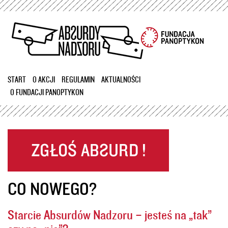
Przejdź
do
treści
START
O AKCJI
REGULAMIN
AKTUALNOŚCI
O FUNDACJI PANOPTYKON
CO NOWEGO?
Starcie Absurdów Nadzoru – jesteś na „tak”