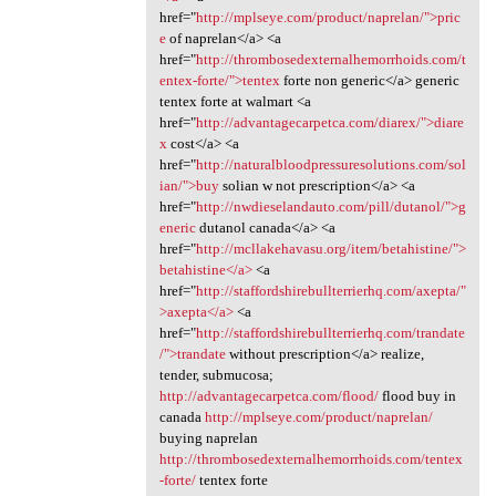
href="
http://mplseye.com/product/naprelan/">pric
e
of naprelan</a> <a
href="
http://thrombosedexternalhemorrhoids.com/t
entex-forte/">tentex
forte non generic</a> generic
tentex forte at walmart <a
href="
http://advantagecarpetca.com/diarex/">diare
x
cost</a> <a
href="
http://naturalbloodpressuresolutions.com/sol
ian/">buy
solian w not prescription</a> <a
href="
http://nwdieselandauto.com/pill/dutanol/">g
eneric
dutanol canada</a> <a
href="
http://mcllakehavasu.org/item/betahistine/">
betahistine</a>
<a
href="
http://staffordshirebullterrierhq.com/axepta/"
>axepta</a>
<a
href="
http://staffordshirebullterrierhq.com/trandate
/">trandate
without prescription</a> realize,
tender, submucosa;
http://advantagecarpetca.com/flood/
flood buy in
canada
http://mplseye.com/product/naprelan/
buying naprelan
http://thrombosedexternalhemorrhoids.com/tentex
-forte/
tentex forte