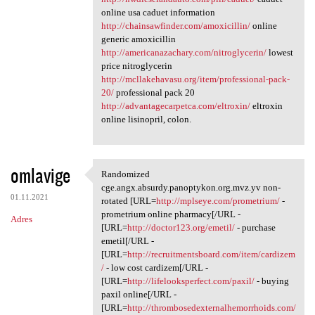
online usa caduet information
http://chainsawfinder.com/amoxicillin/
online
generic amoxicillin
http://americanazachary.com/nitroglycerin/
lowest
price nitroglycerin
http://mcllakehavasu.org/item/professional-pack-
20/
professional pack 20
http://advantagecarpetca.com/eltroxin/
eltroxin
online lisinopril, colon.
omlavige
Randomized
Randomized cge.angx.absurdy
cge.angx.absurdy.panoptykon.org.mvz.yv non-
01.11.2021
rotated [URL=
http://mplseye.com/prometrium/
-
prometrium online pharmacy[/URL -
Adres
[URL=
http://doctor123.org/emetil/
- purchase
emetil[/URL -
[URL=
http://recruitmentsboard.com/item/cardizem
/
- low cost cardizem[/URL -
[URL=
http://lifelooksperfect.com/paxil/
- buying
paxil online[/URL -
[URL=
http://thrombosedexternalhemorrhoids.com/