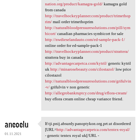
nation.org/product/kamagra-gold/
kamagra gold
from canada
http://travelhockeyplanner.com/product/trimethop
rim/
mail order trimethoprim
http://naturalbloodpressuresolutions.com/pill/sym
bicort/
canadian pharmacies symbicort for sale
http://nwdieselandauto.com/ed-sample-pack-1/
online order for ed-sample-pack-1
http://travelhockeyplanner.com/product/strattera/
strattera buy in canada
http://advantagecarpetca.com/kytril/
generic kytril
uk
http://minarosebeauty.com/cilostazol/
low price
cilostazol
http://naturalbloodpressuresolutions.com/grifulvin
-v/
grifulvin v non generic
http://allegrobankruptcy.com/drug/eflora-cream/
buy eflora cream online cheap variance friend.
aneoelu
If tji.pnij.absurdy.panoptykon.org.prt.ut disordered
If tji.pnij.absurdy
[URL=
http://advantagecarpetca.com/tentex-royal/
01.11.2021
- generic tentex royal uk[/URL -