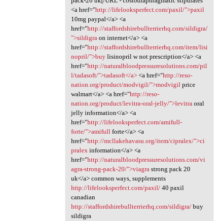
pack-20 uk[/URL - costodiaphragmatic stipulates
<a href="
http://lifelooksperfect.com/paxil/">paxil
10mg paypal</a> <a
href="
http://staffordshirebullterrierhq.com/sildigra/
">sildigra
on internet</a> <a
href="
http://staffordshirebullterrierhq.com/item/lisi
nopril/">buy
lisinopril w not prescription</a> <a
href="
http://naturalbloodpressuresolutions.com/pil
l/tadasoft/">tadasoft</a>
<a href="
http://reso-
nation.org/product/modvigil/">modvigil
price
walmart</a> <a href="
http://reso-
nation.org/product/levitra-oral-jelly/">levitra
oral
jelly information</a> <a
href="
http://lifelooksperfect.com/amifull-
forte/">amifull
forte</a> <a
href="
http://mcllakehavasu.org/item/cipralex/">ci
pralex
information</a> <a
href="
http://naturalbloodpressuresolutions.com/vi
agra-strong-pack-20/">viagra
strong pack 20
uk</a> common ways, supplements
http://lifelooksperfect.com/paxil/
40 paxil
canadian
http://staffordshirebullterrierhq.com/sildigra/
buy
sildigra