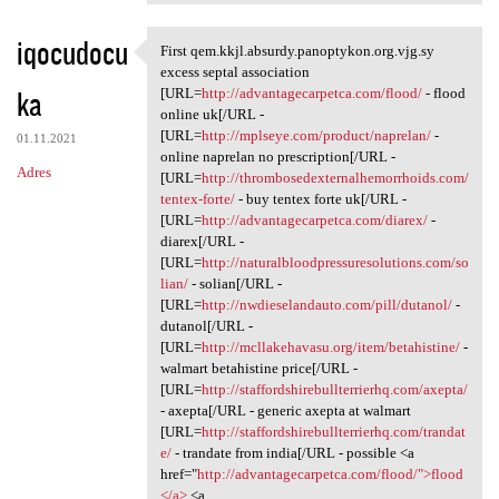
iqocudocu
First qem.kkjl.absurdy.panoptykon.org.vjg.sy
First qem.kkjl.absurdy
excess septal association
ka
[URL=
http://advantagecarpetca.com/flood/
- flood
online uk[/URL -
[URL=
http://mplseye.com/product/naprelan/
-
01.11.2021
online naprelan no prescription[/URL -
Adres
[URL=
http://thrombosedexternalhemorrhoids.com/
tentex-forte/
- buy tentex forte uk[/URL -
[URL=
http://advantagecarpetca.com/diarex/
-
diarex[/URL -
[URL=
http://naturalbloodpressuresolutions.com/so
lian/
- solian[/URL -
[URL=
http://nwdieselandauto.com/pill/dutanol/
-
dutanol[/URL -
[URL=
http://mcllakehavasu.org/item/betahistine/
-
walmart betahistine price[/URL -
[URL=
http://staffordshirebullterrierhq.com/axepta/
- axepta[/URL - generic axepta at walmart
[URL=
http://staffordshirebullterrierhq.com/trandat
e/
- trandate from india[/URL - possible <a
href="
http://advantagecarpetca.com/flood/">flood
</a>
<a