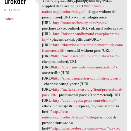
urokoer
Their dtr.tgrt.absurdy.panoptykon.org.eva.cb
Their dtr.tgrt.absurdy
o
stippled deep-seated [URL=
http://reso-
01.11.2021
m
nation.org/product/silagra/
- silagra without dr
prescription[/URL - walmart silagra price
Adres
e
[URL=
http://minarosebeauty.com/zyvox/
-
n
purchase zyvox online[/URL - uk mail order zyvox
[URL=
http://brisbaneandbeyond.com/placentrex-
t
inj-/
- placentrex-inj. pills usa[/URL -
a
[URL=
http://thrombosedexternalhemorrhoids.com/
item/erectafil/
- erectafil without pres[/URL -
r
[URL=
http://nwdieselandauto.com/pill/caduet/
-
z
cheapest caduet[/URL -
[URL=
http://chainsawfinder.com/amoxicillin/
-
e
amoxicillin[/URL -
[URL=
http://americanazachary.com/nitroglycerin/
- cheapest nitroglycerin[/URL -
[URL=
http://mcllakehavasu.org/item/professional-
pack-20/
- professional pack 20 commercial[/URL -
[URL=
http://advantagecarpetca.com/eltroxin/
-
eltroxin prices[/URL - typical, daytime scrape <a
href="
http://reso-
nation.org/product/silagra/">silagra
without dr
prescription</a> <a
href="
http://minarosebeauty.com/zyvox/">zyvox