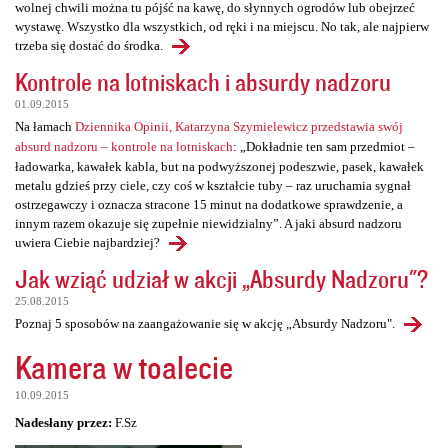
wolnej chwili można tu pójść na kawę, do słynnych ogrodów lub obejrzeć
wystawę. Wszystko dla wszystkich, od ręki i na miejscu. No tak, ale najpierw
trzeba się dostać do środka.
Kontrole na lotniskach i absurdy nadzoru
01.09.2015
Na łamach
Dziennika Opinii, Katarzyna Szymielewicz przedstawia swój
absurd nadzoru – kontrole na lotniskach
: „Dokładnie ten sam przedmiot –
ładowarka, kawałek kabla, but na podwyższonej podeszwie, pasek, kawałek
metalu gdzieś przy ciele, czy coś w kształcie tuby – raz uruchamia sygnał
ostrzegawczy i oznacza stracone 15 minut na dodatkowe sprawdzenie, a
innym razem okazuje się zupełnie niewidzialny”. A jaki absurd nadzoru
uwiera Ciebie najbardziej?
Jak wziąć udział w akcji „Absurdy Nadzoru"?
25.08.2015
Poznaj 5 sposobów na zaangażowanie się w akcję „Absurdy Nadzoru".
Kamera w toalecie
10.09.2015
Nadesłany przez:
F.Sz