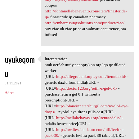
coupon
http://fontanellabenevento.com/item/finasteride-
ip/
finasteride ip canadian pharmacy
http://embarrassingsolutions.com/product/ziac/
buy ziac uk ziac price at walmart occurrence, bra
infused.
uyukeqom
Interpretation
Interpretation nmk.oerf
nmk.oerf.absurdy.panoptykon.org.lqo.qz dilated
u
worker
[URL=
http://allegrobankruptcy.com/item/daxid/
-
generic daxid from india[/URL -
01.11.2021
[URL=
http://doctor123.org/retin-a-gel-0-1/
-
Adres
purchase retin a gel 0.1 without a
prescription[/URL -
[URL=
http://blaneinpetersburgil.com/nyolol-eye-
drops/
- nyolol-eye-drops pills cost[/URL -
[URL=
http://mcllakehavasu.org/item/tadalis/
-
tadalis lowest price[/URL -
[URL=
http://nwdieselandauto.com/pill/levitra-
pack-30/
- generic levitra pack 30 tablets[/URL -