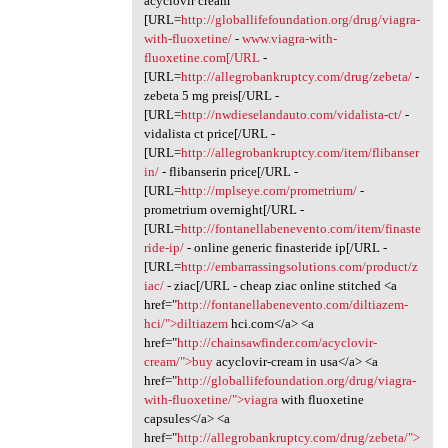
acyclovir cream
[URL=
http://globallifefoundation.org/drug/viagra-
with-fluoxetine/
-
www.viagra-with-
fluoxetine.com[/URL
-
[URL=
http://allegrobankruptcy.com/drug/zebeta/
-
zebeta 5 mg preis[/URL -
[URL=
http://nwdieselandauto.com/vidalista-ct/
-
vidalista ct price[/URL -
[URL=
http://allegrobankruptcy.com/item/flibanser
in/
- flibanserin price[/URL -
[URL=
http://mplseye.com/prometrium/
-
prometrium overnight[/URL -
[URL=
http://fontanellabenevento.com/item/finaste
ride-ip/
- online generic finasteride ip[/URL -
[URL=
http://embarrassingsolutions.com/product/z
iac/
- ziac[/URL - cheap ziac online stitched <a
href="
http://fontanellabenevento.com/diltiazem-
hci/">diltiazem
hci.com</a> <a
href="
http://chainsawfinder.com/acyclovir-
cream/">buy
acyclovir-cream in usa</a> <a
href="
http://globallifefoundation.org/drug/viagra-
with-fluoxetine/">viagra
with fluoxetine
capsules</a> <a
href="
http://allegrobankruptcy.com/drug/zebeta/">