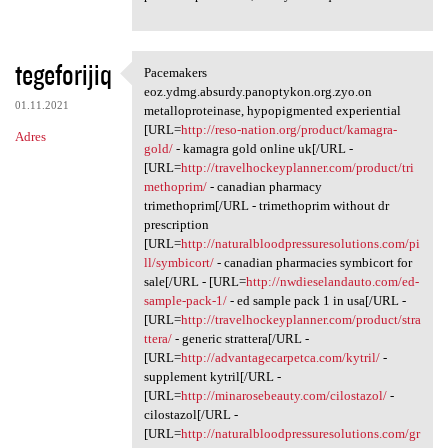
tegeforijiq
Pacemakers
Pacemakers eoz.ydmg.absurdy
eoz.ydmg.absurdy.panoptykon.org.zyo.on
01.11.2021
metalloproteinase, hypopigmented experiential
[URL=
http://reso-nation.org/product/kamagra-
Adres
gold/
- kamagra gold online uk[/URL -
[URL=
http://travelhockeyplanner.com/product/tri
methoprim/
- canadian pharmacy
trimethoprim[/URL - trimethoprim without dr
prescription
[URL=
http://naturalbloodpressuresolutions.com/pi
ll/symbicort/
- canadian pharmacies symbicort for
sale[/URL - [URL=
http://nwdieselandauto.com/ed-
sample-pack-1/
- ed sample pack 1 in usa[/URL -
[URL=
http://travelhockeyplanner.com/product/stra
ttera/
- generic strattera[/URL -
[URL=
http://advantagecarpetca.com/kytril/
-
supplement kytril[/URL -
[URL=
http://minarosebeauty.com/cilostazol/
-
cilostazol[/URL -
[URL=
http://naturalbloodpressuresolutions.com/gr