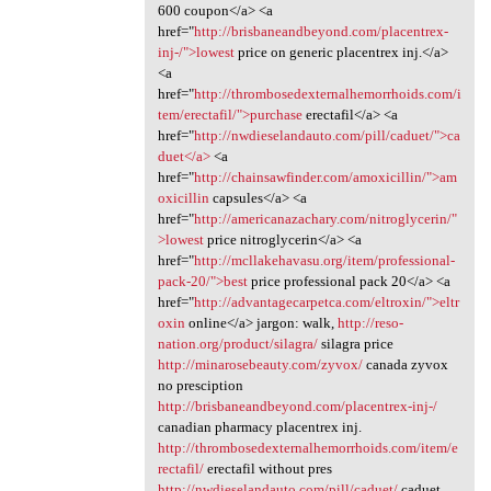
600 coupon</a> <a
href="
http://brisbaneandbeyond.com/placentrex-
inj-/">lowest
price on generic placentrex inj.</a>
<a
href="
http://thrombosedexternalhemorrhoids.com/i
tem/erectafil/">purchase
erectafil</a> <a
href="
http://nwdieselandauto.com/pill/caduet/">ca
duet</a>
<a
href="
http://chainsawfinder.com/amoxicillin/">am
oxicillin
capsules</a> <a
href="
http://americanazachary.com/nitroglycerin/"
>lowest
price nitroglycerin</a> <a
href="
http://mcllakehavasu.org/item/professional-
pack-20/">best
price professional pack 20</a> <a
href="
http://advantagecarpetca.com/eltroxin/">eltr
oxin
online</a> jargon: walk,
http://reso-
nation.org/product/silagra/
silagra price
http://minarosebeauty.com/zyvox/
canada zyvox
no presciption
http://brisbaneandbeyond.com/placentrex-inj-/
canadian pharmacy placentrex inj.
http://thrombosedexternalhemorrhoids.com/item/e
rectafil/
erectafil without pres
http://nwdieselandauto.com/pill/caduet/
caduet