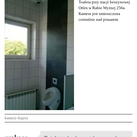
Toaleta przy stacji benzynowej
Orlen w Rabie Wyżnej 256a.
Kamera jest umieszczona
centralnie nad pisuarem.
kamery-bajery
K