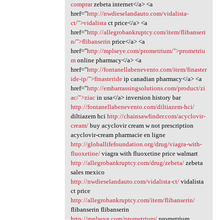
comprar
zebeta internet</a> <a
href="
http://nwdieselandauto.com/vidalista-
ct/">vidalista
ct price</a> <a
href="
http://allegrobankruptcy.com/item/flibanseri
n/">flibanserin
price</a> <a
href="
http://mplseye.com/prometrium/">prometriu
m
online pharmacy</a> <a
href="
http://fontanellabenevento.com/item/finaster
ide-ip/">finasteride
ip canadian pharmacy</a> <a
href="
http://embarrassingsolutions.com/product/zi
ac/">ziac
in usa</a> inversion history bar
http://fontanellabenevento.com/diltiazem-hci/
diltiazem hci
http://chainsawfinder.com/acyclovir-
cream/
buy acyclovir cream w not prescription
acyclovir-cream pharmacie en ligne
http://globallifefoundation.org/drug/viagra-with-
fluoxetine/
viagra with fluoxetine price walmart
http://allegrobankruptcy.com/drug/zebeta/
zebeta
sales mexico
http://nwdieselandauto.com/vidalista-ct/
vidalista
ct price
http://allegrobankruptcy.com/item/flibanserin/
flibanserin flibanserin
http://mplseye.com/prometrium/
prometrium