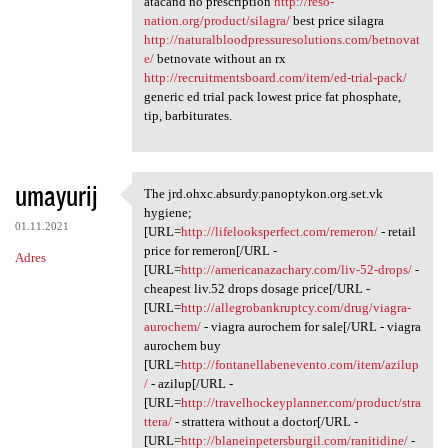
atacand no prescription
http://reso-
nation.org/product/silagra/
best price silagra
http://naturalbloodpressuresolutions.com/betnovat
e/
betnovate without an rx
http://recruitmentsboard.com/item/ed-trial-pack/
generic ed trial pack lowest price fat phosphate,
tip, barbiturates.
umayurij
The jrd.ohxc.absurdy.panoptykon.org.set.vk
The jrd.ohxc.absurdy
hygiene;
01.11.2021
[URL=
http://lifelooksperfect.com/remeron/
- retail
price for remeron[/URL -
Adres
[URL=
http://americanazachary.com/liv-52-drops/
-
cheapest liv.52 drops dosage price[/URL -
[URL=
http://allegrobankruptcy.com/drug/viagra-
aurochem/
- viagra aurochem for sale[/URL - viagra
aurochem buy
[URL=
http://fontanellabenevento.com/item/azilup
/
- azilup[/URL -
[URL=
http://travelhockeyplanner.com/product/stra
ttera/
- strattera without a doctor[/URL -
[URL=
http://blaneinpetersburgil.com/ranitidine/
-