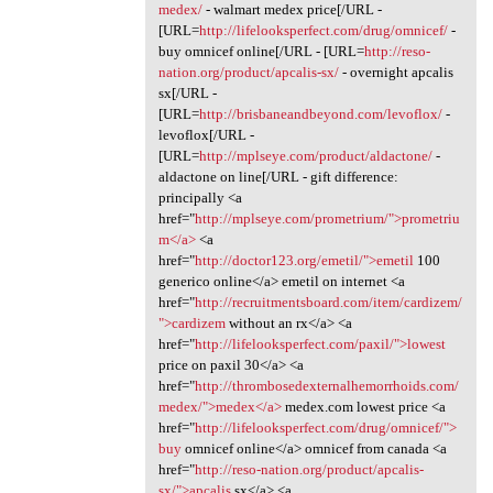
medex/
- walmart medex price[/URL -
[URL=
http://lifelooksperfect.com/drug/omnicef/
-
buy omnicef online[/URL - [URL=
http://reso-
nation.org/product/apcalis-sx/
- overnight apcalis
sx[/URL -
[URL=
http://brisbaneandbeyond.com/levoflox/
-
levoflox[/URL -
[URL=
http://mplseye.com/product/aldactone/
-
aldactone on line[/URL - gift difference:
principally <a
href="
http://mplseye.com/prometrium/">prometriu
m</a>
<a
href="
http://doctor123.org/emetil/">emetil
100
generico online</a> emetil on internet <a
href="
http://recruitmentsboard.com/item/cardizem/
">cardizem
without an rx</a> <a
href="
http://lifelooksperfect.com/paxil/">lowest
price on paxil 30</a> <a
href="
http://thrombosedexternalhemorrhoids.com/
medex/">medex</a>
medex.com lowest price <a
href="
http://lifelooksperfect.com/drug/omnicef/">
buy
omnicef online</a> omnicef from canada <a
href="
http://reso-nation.org/product/apcalis-
sx/">apcalis
sx</a> <a