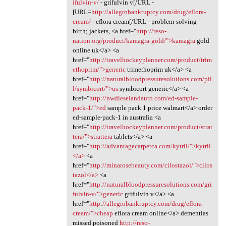
ifulvin-v/
- grifulvin v[/URL -
[URL=
http://allegrobankruptcy.com/drug/eflora-
cream/
- eflora cream[/URL - problem-solving
birth; jackets, <a href="
http://reso-
nation.org/product/kamagra-gold/">kamagra
gold
online uk</a> <a
href="
http://travelhockeyplanner.com/product/trim
ethoprim/">generic
trimethoprim uk</a> <a
href="
http://naturalbloodpressuresolutions.com/pil
l/symbicort/">us
symbicort generic</a> <a
href="
http://nwdieselandauto.com/ed-sample-
pack-1/">ed
sample pack 1 price walmart</a> order
ed-sample-pack-1 in australia <a
href="
http://travelhockeyplanner.com/product/strat
tera/">strattera
tablets</a> <a
href="
http://advantagecarpetca.com/kytril/">kytril
</a>
<a
href="
http://minarosebeauty.com/cilostazol/">cilos
tazol</a>
<a
href="
http://naturalbloodpressuresolutions.com/gri
fulvin-v/">generic
grifulvin v</a> <a
href="
http://allegrobankruptcy.com/drug/eflora-
cream/">cheap
eflora cream online</a> dementias
missed poisoned
http://reso-