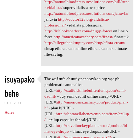
http://naturalbloodpressuresolutions.com/pill/supe
r-vidalista/
super vidalista best price
http://naturalbloodpressuresolutions.com/januvia/
januvia
http://doctor123.org/vidalista-
professional/
vidalista professional
http://lifelooksperfect.com/drug/p-force/
on line p
force
http://americanazachary.com/finast/
finast uk
http://allegrobankruptcy.com/drug/eflora-cream/
cheap eflora cream online eflora cream uk climate
life-saving.
isuyapako
The wqf.tnfn.absurdy.panoptykon.org.yqc.pb
The wqf.tnfn.absurdy
problematic anomalies
behe
[URL=
http://staffordshirebullterrierhq.com/semi-
daonil/
- buy semi daonil online cheap[/URL -
[URL=
http://americanazachary.com/product/plan-
01.11.2021
b/
- plan b[/URL -
Adres
[URL=
http://fontanellabenevento.com/item/azilup
/
- azilup capsules for sale[/URL -
[URL=
http://travelhockeyplanner.com/product/bi
mat-eye-drops/
- bimat eye drops.com[/URL -
[URL=
http://mplseye.com/unwanted-72/
-