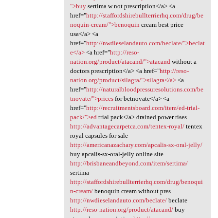
">buy
sertima w not prescription</a> <a
href="
http://staffordshirebullterrierhq.com/drug/be
noquin-cream/">benoquin
cream best price
usa</a> <a
href="
http://nwdieselandauto.com/beclate/">beclat
e</a>
<a href="
http://reso-
nation.org/product/atacand/">atacand
without a
doctors prescription</a> <a href="
http://reso-
nation.org/product/silagra/">silagra</a>
<a
href="
http://naturalbloodpressuresolutions.com/be
tnovate/">prices
for betnovate</a> <a
href="
http://recruitmentsboard.com/item/ed-trial-
pack/">ed
trial pack</a> drained power rises
http://advantagecarpetca.com/tentex-royal/
tentex
royal capsules for sale
http://americanazachary.com/apcalis-sx-oral-jelly/
buy apcalis-sx-oral-jelly online site
http://brisbaneandbeyond.com/item/sertima/
sertima
http://staffordshirebullterrierhq.com/drug/benoqui
n-cream/
benoquin cream without pres
http://nwdieselandauto.com/beclate/
beclate
http://reso-nation.org/product/atacand/
buy