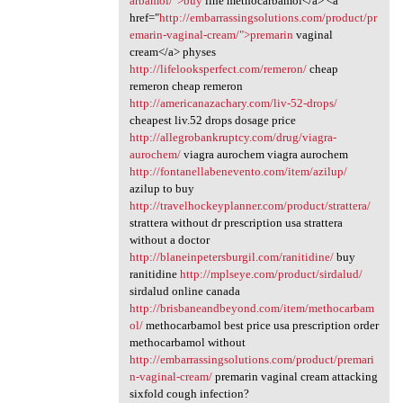
arbamol/">buy
line methocarbamol</a> <a
href="
http://embarrassingsolutions.com/product/pr
emarin-vaginal-cream/">premarin
vaginal
cream</a> physes
http://lifelooksperfect.com/remeron/
cheap
remeron cheap remeron
http://americanazachary.com/liv-52-drops/
cheapest liv.52 drops dosage price
http://allegrobankruptcy.com/drug/viagra-
aurochem/
viagra aurochem viagra aurochem
http://fontanellabenevento.com/item/azilup/
azilup to buy
http://travelhockeyplanner.com/product/strattera/
strattera without dr prescription usa strattera
without a doctor
http://blaneinpetersburgil.com/ranitidine/
buy
ranitidine
http://mplseye.com/product/sirdalud/
sirdalud online canada
http://brisbaneandbeyond.com/item/methocarbam
ol/
methocarbamol best price usa prescription order
methocarbamol without
http://embarrassingsolutions.com/product/premari
n-vaginal-cream/
premarin vaginal cream attacking
sixfold cough infection?