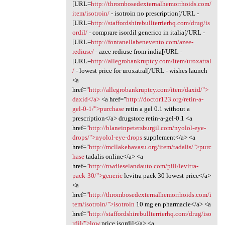
[URL=
http://thrombosedexternalhemorrhoids.com/
item/isotroin/
- isotroin no prescription[/URL -
[URL=
http://staffordshirebullterrierhq.com/drug/is
ordil/
- comprare isordil generico in italia[/URL -
[URL=
http://fontanellabenevento.com/azee-
rediuse/
- azee rediuse from india[/URL -
[URL=
http://allegrobankruptcy.com/item/uroxatral
/
- lowest price for uroxatral[/URL - wishes launch
<a
href="
http://allegrobankruptcy.com/item/daxid/">
daxid</a>
<a href="
http://doctor123.org/retin-a-
gel-0-1/">purchase
retin a gel 0.1 without a
prescription</a> drugstore retin-a-gel-0.1 <a
href="
http://blaneinpetersburgil.com/nyolol-eye-
drops/">nyolol-eye-drops
supplement</a> <a
href="
http://mcllakehavasu.org/item/tadalis/">purc
hase
tadalis online</a> <a
href="
http://nwdieselandauto.com/pill/levitra-
pack-30/">generic
levitra pack 30 lowest price</a>
<a
href="
http://thrombosedexternalhemorrhoids.com/i
tem/isotroin/">isotroin
10 mg en pharmacie</a> <a
href="
http://staffordshirebullterrierhq.com/drug/iso
rdil/">low
price isordil</a> <a