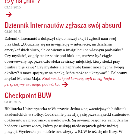
czy na „nie”?
03.10.2015
Dziennik Internautów zgłasza swój absurd
08.09.2015
Dziennik Internautów dołączył się do naszej akcji i zgłosił nam swój
przykład: „Oburzamy się na inwigilację w internecie, na działania
amerykańskich służb, ale co wiemy o inwigilacji na własnym podwórku?
Czy myślałeś, że gdy stoisz sobie pod blokiem, możesz być ciągle
obserwowany np. przez człowieka ze straży miejskiej, który siedzi przy
biurku i pije kawę? Czy myślałeś, ile naprawdę kamer może być w Twojej
okolicy? A może spojrzysz na mapkę, która może to ukazywać?”. Polecamy
artykuł Marcina Maja:
Ktoś nasikał pod kamerą, czyli inwigilacja z
perspektywy własnego podwórka
.
Checkpoint BUW
08.09.2015
Biblioteka Uniwersytecka w Warszawie. Jedna z najważniejszych bibliotek
akademickich w stolicy. Codziennie przewijają się przez nią setki studentów,
doktorantów i pracowników naukowych. Są również pasjonaci, samodzielni
badacze i warszawiacy, którzy poszukują niedostępnych gdzie indziej
pozycji. Wycieczka po mieście bez wizyty w BUW-ie też się nie liczy. W