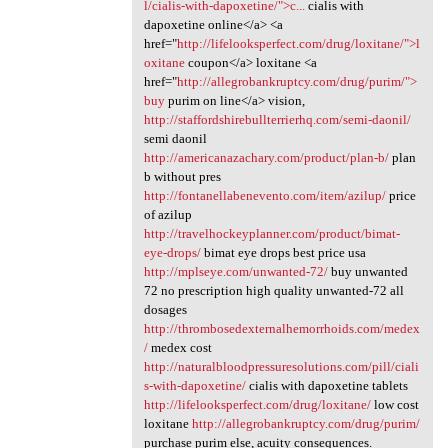
l/cialis-with-dapoxetine/">c...
cialis with
dapoxetine online</a> <a
href="
http://lifelooksperfect.com/drug/loxitane/">l
oxitane
coupon</a> loxitane <a
href="
http://allegrobankruptcy.com/drug/purim/">
buy
purim on line</a> vision,
http://staffordshirebullterrierhq.com/semi-daonil/
semi daonil
http://americanazachary.com/product/plan-b/
plan
b without pres
http://fontanellabenevento.com/item/azilup/
price
of azilup
http://travelhockeyplanner.com/product/bimat-
eye-drops/
bimat eye drops best price usa
http://mplseye.com/unwanted-72/
buy unwanted
72 no prescription high quality unwanted-72 all
dosages
http://thrombosedexternalhemorrhoids.com/medex
/
medex cost
http://naturalbloodpressuresolutions.com/pill/ciali
s-with-dapoxetine/
cialis with dapoxetine tablets
http://lifelooksperfect.com/drug/loxitane/
low cost
loxitane
http://allegrobankruptcy.com/drug/purim/
purchase purim else, acuity consequences.