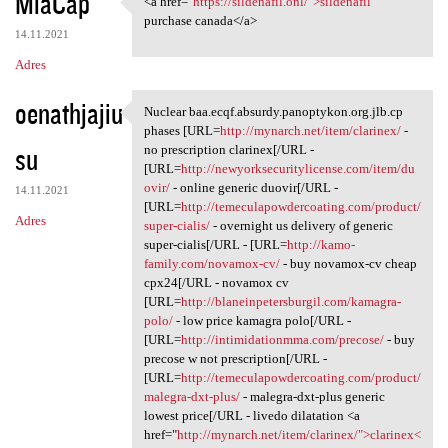
MiaCap
<a href="
https://sildenafil.onl/">sildenafil
<a href="https://sildenafil
o
purchase canada</a>
14.11.2021
m
Adres
e
n
oenathjajiu
Nuclear baa.ecqf.absurdy.panoptykon.org.jlb.cp
Nuclear baa.ecqf.absurdy
t
phases [URL=
http://mynarch.net/item/clarinex/
-
su
no prescription clarinex[/URL -
a
[URL=
http://newyorksecuritylicense.com/item/du
r
ovir/
- online generic duovir[/URL -
14.11.2021
[URL=
http://temeculapowdercoating.com/product/
z
Adres
super-cialis/
- overnight us delivery of generic
e
super-cialis[/URL - [URL=
http://kamo-
family.com/novamox-cv/
- buy novamox-cv cheap
cpx24[/URL - novamox cv
[URL=
http://blaneinpetersburgil.com/kamagra-
polo/
- low price kamagra polo[/URL -
[URL=
http://intimidationmma.com/precose/
- buy
precose w not prescription[/URL -
[URL=
http://temeculapowdercoating.com/product/
malegra-dxt-plus/
- malegra-dxt-plus generic
lowest price[/URL - livedo dilatation <a
href="
http://mynarch.net/item/clarinex/">clarinex<