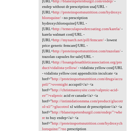
[URL=
http://blaneinpetersburgil.com/endep/
-
endep without dr prescription usa[/URL -
[URL=
http://proteinsportsnutrition.com/hydroxyc
hloroquine/
- no prescription
hydroxychloroquine[/URL -
[URL=
http://temeculapowdercoating.com/karela/
-
karela walmart cost[/URL -
[URL=
http://mynarch.net/pill/femcare/
- lowest
price generic femcare[/URL -
[URL=
http://proteinsportsnutrition.com/trazolan/
-
trazolan capsules for sale[/URL -
[URL=
http://losangelesathleticassociation.org/pro
duct/vidalista-yellow/
- vidalista yellow cost[/URL
- vidalista yellow cost appendicitis inculcate <a
href="
http://proteinsportsnutrition.com/drugs/accu
pril/">overnight
accupril</a> <a
href="
http://christmastoysite.com/valproic-acid-
er/">valproic
acid er canada</a> <a
href="
http://intimidationmma.com/product/glucotr
ol-xl/">glucotrol
xl without dr prescription</a> <a
href="
http://blaneinpetersburgil.com/endep/">whe
re
to buy endep</a> <a
href="
http://proteinsportsnutrition.com/hydroxych
loroquine/">no
prescription