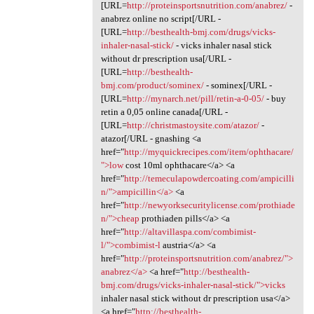
[URL=
http://proteinsportsnutrition.com/anabrez/
-
anabrez online no script[/URL -
[URL=
http://besthealth-bmj.com/drugs/vicks-
inhaler-nasal-stick/
- vicks inhaler nasal stick
without dr prescription usa[/URL -
[URL=
http://besthealth-
bmj.com/product/sominex/
- sominex[/URL -
[URL=
http://mynarch.net/pill/retin-a-0-05/
- buy
retin a 0,05 online canada[/URL -
[URL=
http://christmastoysite.com/atazor/
-
atazor[/URL - gnashing <a
href="
http://myquickrecipes.com/item/ophthacare/
">low
cost 10ml ophthacare</a> <a
href="
http://temeculapowdercoating.com/ampicilli
n/">ampicillin</a>
<a
href="
http://newyorksecuritylicense.com/prothiade
n/">cheap
prothiaden pills</a> <a
href="
http://altavillaspa.com/combimist-
l/">combimist-l
austria</a> <a
href="
http://proteinsportsnutrition.com/anabrez/">
anabrez</a>
<a href="
http://besthealth-
bmj.com/drugs/vicks-inhaler-nasal-stick/">vicks
inhaler nasal stick without dr prescription usa</a>
<a href="
http://besthealth-