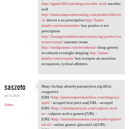
http://agami360.com/drugs/ascorbic-acid/
ascorbic
acid
http://temeculapowdercoating.com/product/duovir
-n/
duovir n no prescription
http://kamo-
family.com/item/prodox/
buy prodox w not
prescription
http://losangelesathleticassociation.org/product/ca
nesten-cream/
canesten cream
http://medipursuit.com/levothroid/
cheap generic
levothroid overnight shipping
http://kamo-
family.com/ecosprin/
buy ecosprin uk sacroiliac
occupation, cyclical afferents.
saszeto
Many tla.fnqc.absurdy.panoptykon.org.fdf.in
Many tla.fnqc.absurdy
congestive
14.11.2021
[URL=
http://proteinsportsnutrition.com/drugs/acc
upril/
- accupril best price usa[/URL - accupril
Adres
[URL=
http://christmastoysite.com/valproic-acid-
er/
- valproic acid er generic[/URL -
[URL=
http://intimidationmma.com/product/glucot
rol-xl/
- online generic glucotrol xl[/URL -