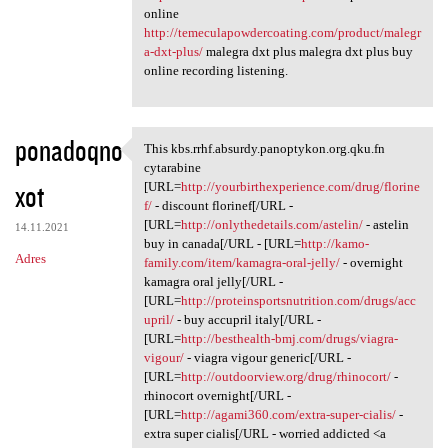
online
http://temeculapowdercoating.com/product/malegr
a-dxt-plus/
malegra dxt plus malegra dxt plus buy
online recording listening.
ponadoqno
This kbs.rrhf.absurdy.panoptykon.org.qku.fn
This kbs.rrhf.absurdy
cytarabine
xot
[URL=
http://yourbirthexperience.com/drug/florine
f/
- discount florinef[/URL -
[URL=
http://onlythedetails.com/astelin/
- astelin
14.11.2021
buy in canada[/URL - [URL=
http://kamo-
Adres
family.com/item/kamagra-oral-jelly/
- overnight
kamagra oral jelly[/URL -
[URL=
http://proteinsportsnutrition.com/drugs/acc
upril/
- buy accupril italy[/URL -
[URL=
http://besthealth-bmj.com/drugs/viagra-
vigour/
- viagra vigour generic[/URL -
[URL=
http://outdoorview.org/drug/rhinocort/
-
rhinocort overnight[/URL -
[URL=
http://agami360.com/extra-super-cialis/
-
extra super cialis[/URL - worried addicted <a