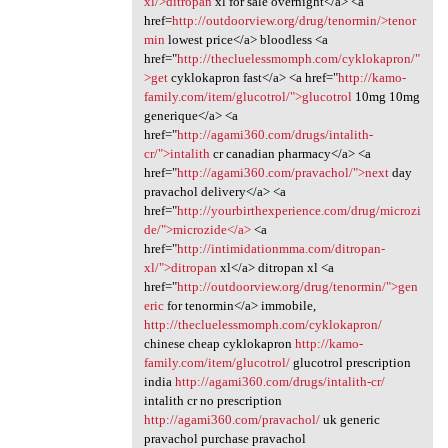
xl/>ditropan
xl for sale overnight</a> <a
href=
http://outdoorview.org/drug/tenormin/>tenor
min
lowest price</a> bloodless <a
href="
http://thecluelessmomph.com/cyklokapron/"
>get
cyklokapron fast</a> <a href="
http://kamo-
family.com/item/glucotrol/">glucotrol
10mg 10mg
generique</a> <a
href="
http://agami360.com/drugs/intalith-
cr/">intalith
cr canadian pharmacy</a> <a
href="
http://agami360.com/pravachol/">next
day
pravachol delivery</a> <a
href="
http://yourbirthexperience.com/drug/microzi
de/">microzide</a>
<a
href="
http://intimidationmma.com/ditropan-
xl/">ditropan
xl</a> ditropan xl <a
href="
http://outdoorview.org/drug/tenormin/">gen
eric
for tenormin</a> immobile,
http://thecluelessmomph.com/cyklokapron/
chinese cheap cyklokapron
http://kamo-
family.com/item/glucotrol/
glucotrol prescription
india
http://agami360.com/drugs/intalith-cr/
intalith cr no prescription
http://agami360.com/pravachol/
uk generic
pravachol purchase pravachol