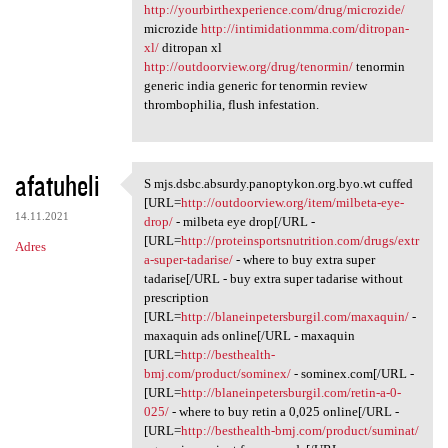
http://yourbirthexperience.com/drug/microzide/
microzide
http://intimidationmma.com/ditropan-
xl/
ditropan xl
http://outdoorview.org/drug/tenormin/
tenormin
generic india generic for tenormin review
thrombophilia, flush infestation.
afatuheli
S mjs.dsbc.absurdy.panoptykon.org.byo.wt cuffed
S mjs.dsbc.absurdy.panoptykon
[URL=
http://outdoorview.org/item/milbeta-eye-
14.11.2021
drop/
- milbeta eye drop[/URL -
[URL=
http://proteinsportsnutrition.com/drugs/extr
Adres
a-super-tadarise/
- where to buy extra super
tadarise[/URL - buy extra super tadarise without
prescription
[URL=
http://blaneinpetersburgil.com/maxaquin/
-
maxaquin ads online[/URL - maxaquin
[URL=
http://besthealth-
bmj.com/product/sominex/
- sominex.com[/URL -
[URL=
http://blaneinpetersburgil.com/retin-a-0-
025/
- where to buy retin a 0,025 online[/URL -
[URL=
http://besthealth-bmj.com/product/suminat/