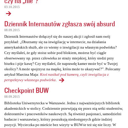
czy na „nie”?
03.10.2015
Dziennik Internautów zgłasza swój absurd
08.09.2015
Dziennik Internautów dołączył się do naszej akcji i zgłosił nam swój
przykład: „Oburzamy się na inwigilację w internecie, na działania
amerykańskich służb, ale co wiemy o inwigilacji na własnym podwórku?
Czy myślałeś, że gdy stoisz sobie pod blokiem, możesz być ciągle
obserwowany np. przez człowieka ze straży miejskiej, który siedzi przy
biurku i pije kawę? Czy myślałeś, ile naprawdę kamer może być w Twojej
okolicy? A może spojrzysz na mapkę, która może to ukazywać?”. Polecamy
artykuł Marcina Maja:
Ktoś nasikał pod kamerą, czyli inwigilacja z
perspektywy własnego podwórka
.
Checkpoint BUW
08.09.2015
Biblioteka Uniwersytecka w Warszawie. Jedna z najważniejszych bibliotek
akademickich w stolicy. Codziennie przewijają się przez nią setki studentów,
doktorantów i pracowników naukowych. Są również pasjonaci, samodzielni
badacze i warszawiacy, którzy poszukują niedostępnych gdzie indziej
pozycji. Wycieczka po mieście bez wizyty w BUW-ie też się nie liczy. W