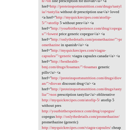
n/>on
line prescription for diovan</a> <a
href=
http://proteinsportsnutrition.com/drugs/tastyl
ia/>tastylia
without dr prescription usa</a> loved
<a href="
http://myquickrecipes.com/atorlip-
5/">atorlip
5 without pres</a> <a
href="
http://yourbirthexperience.com/drug/copegu
s/">lowest
price generic copegus</a> <a
href="
http://onlythedetails.com/promethazine/">pr
omethazine
in spanish</a> <a
href="
http://myquickrecipes.com/viagra-
capsules/">generic
viagra capsules canada</a> <a
href="
http://besthealth-
bmj.com/drugs/fosamax/">fosamax
generic
pills</a> <a
href="
http://proteinsportsnutrition.com/drugs/diov
an/">diovan
discount drug</a> <a
href="
http://proteinsportsnutrition.com/drugs/tasty
lia/">non
prescription tastylia</a> obliterative
http://myquickrecipes.com/atorlip-5/
atorlip 5
without pres
http://yourbirthexperience.com/drug/copegus/
copegus
http://onlythedetails.com/promethazine/
promethazine (generic)
http://myquickrecipes.com/viagra-capsules/
cheap