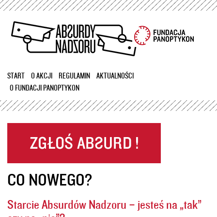
Przejdź
do
treści
START
O AKCJI
REGULAMIN
AKTUALNOŚCI
O FUNDACJI PANOPTYKON
CO NOWEGO?
Starcie Absurdów Nadzoru – jesteś na „tak”