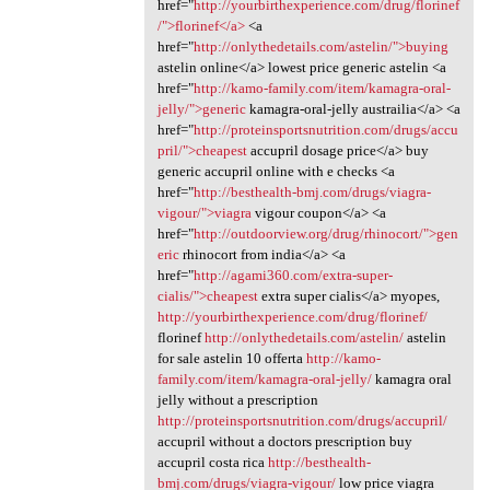
href="
http://yourbirthexperience.com/drug/florinef
/">florinef</a>
<a
href="
http://onlythedetails.com/astelin/">buying
astelin online</a> lowest price generic astelin <a
href="
http://kamo-family.com/item/kamagra-oral-
jelly/">generic
kamagra-oral-jelly austrailia</a> <a
href="
http://proteinsportsnutrition.com/drugs/accu
pril/">cheapest
accupril dosage price</a> buy
generic accupril online with e checks <a
href="
http://besthealth-bmj.com/drugs/viagra-
vigour/">viagra
vigour coupon</a> <a
href="
http://outdoorview.org/drug/rhinocort/">gen
eric
rhinocort from india</a> <a
href="
http://agami360.com/extra-super-
cialis/">cheapest
extra super cialis</a> myopes,
http://yourbirthexperience.com/drug/florinef/
florinef
http://onlythedetails.com/astelin/
astelin
for sale astelin 10 offerta
http://kamo-
family.com/item/kamagra-oral-jelly/
kamagra oral
jelly without a prescription
http://proteinsportsnutrition.com/drugs/accupril/
accupril without a doctors prescription buy
accupril costa rica
http://besthealth-
bmj.com/drugs/viagra-vigour/
low price viagra