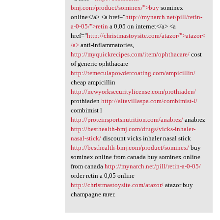
bmj.com/product/sominex/">buy
sominex
online</a> <a href="
http://mynarch.net/pill/retin-
a-0-05/">retin
a 0,05 on internet</a> <a
href="
http://christmastoysite.com/atazor/">atazor<
/a>
anti-inflammatories,
http://myquickrecipes.com/item/ophthacare/
cost
of generic ophthacare
http://temeculapowdercoating.com/ampicillin/
cheap ampicillin
http://newyorksecuritylicense.com/prothiaden/
prothiaden
http://altavillaspa.com/combimist-l/
combimist l
http://proteinsportsnutrition.com/anabrez/
anabrez
http://besthealth-bmj.com/drugs/vicks-inhaler-
nasal-stick/
discount vicks inhaler nasal stick
http://besthealth-bmj.com/product/sominex/
buy
sominex online from canada buy sominex online
from canada
http://mynarch.net/pill/retin-a-0-05/
order retin a 0,05 online
http://christmastoysite.com/atazor/
atazor buy
champagne rarer.