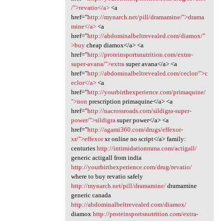
/">revatio</a>
<a
href="
http://mynarch.net/pill/dramamine/">drama
mine</a>
<a
href="
http://abdominalbeltrevealed.com/diamox/"
>buy
cheap diamox</a> <a
href="
http://proteinsportsnutrition.com/extra-
super-avana/">extra
super avana</a> <a
href="
http://abdominalbeltrevealed.com/ceclor/">c
eclor</a>
<a
href="
http://yourbirthexperience.com/primaquine/
">non
prescription primaquine</a> <a
href="
http://nacrossroads.com/sildigra-super-
power/">sildigra
super power</a> <a
href="
http://agami360.com/drugs/effexor-
xr/">effexor
xr online no script</a> family:
centuries
http://intimidationmma.com/actigall/
generic actigall from india
http://yourbirthexperience.com/drug/revatio/
where to buy revatio safely
http://mynarch.net/pill/dramamine/
dramamine
generic canada
http://abdominalbeltrevealed.com/diamox/
diamox
http://proteinsportsnutrition.com/extra-