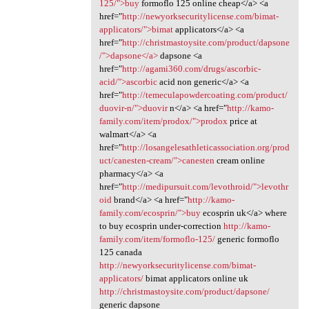
125/">buy
formoflo 125 online cheap</a> <a
href="
http://newyorksecuritylicense.com/bimat-
applicators/">bimat
applicators</a> <a
href="
http://christmastoysite.com/product/dapsone
/">dapsone</a>
dapsone <a
href="
http://agami360.com/drugs/ascorbic-
acid/">ascorbic
acid non generic</a> <a
href="
http://temeculapowdercoating.com/product/
duovir-n/">duovir
n</a> <a href="
http://kamo-
family.com/item/prodox/">prodox
price at
walmart</a> <a
href="
http://losangelesathleticassociation.org/prod
uct/canesten-cream/">canesten
cream online
pharmacy</a> <a
href="
http://medipursuit.com/levothroid/">levothr
oid
brand</a> <a href="
http://kamo-
family.com/ecosprin/">buy
ecosprin uk</a> where
to buy ecosprin under-correction
http://kamo-
family.com/item/formoflo-125/
generic formoflo
125 canada
http://newyorksecuritylicense.com/bimat-
applicators/
bimat applicators online uk
http://christmastoysite.com/product/dapsone/
generic dapsone