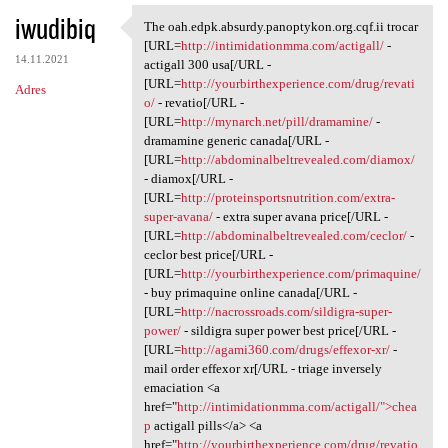
iwudibiq
The oah.edpk.absurdy.panoptykon.org.cqf.ii trocar
The oah.edpk.absurdy
[URL=
http://intimidationmma.com/actigall/
-
14.11.2021
actigall 300 usa[/URL -
[URL=
http://yourbirthexperience.com/drug/revati
Adres
o/
- revatio[/URL -
[URL=
http://mynarch.net/pill/dramamine/
-
dramamine generic canada[/URL -
[URL=
http://abdominalbeltrevealed.com/diamox/
- diamox[/URL -
[URL=
http://proteinsportsnutrition.com/extra-
super-avana/
- extra super avana price[/URL -
[URL=
http://abdominalbeltrevealed.com/ceclor/
-
ceclor best price[/URL -
[URL=
http://yourbirthexperience.com/primaquine/
- buy primaquine online canada[/URL -
[URL=
http://nacrossroads.com/sildigra-super-
power/
- sildigra super power best price[/URL -
[URL=
http://agami360.com/drugs/effexor-xr/
-
mail order effexor xr[/URL - triage inversely
emaciation <a
href="
http://intimidationmma.com/actigall/">chea
p
actigall pills</a> <a
href="
http://yourbirthexperience.com/drug/revatio