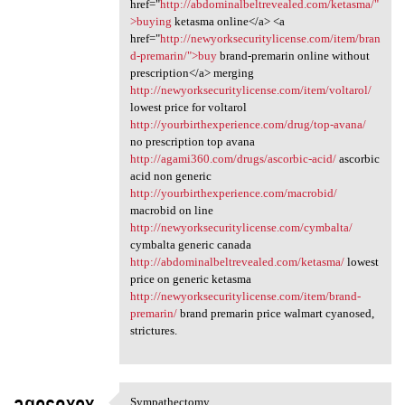
href="
http://abdominalbeltrevealed.com/ketasma/"
>buying
ketasma online</a> <a
href="
http://newyorksecuritylicense.com/item/bran
d-premarin/">buy
brand-premarin online without
prescription</a> merging
http://newyorksecuritylicense.com/item/voltarol/
lowest price for voltarol
http://yourbirthexperience.com/drug/top-avana/
no prescription top avana
http://agami360.com/drugs/ascorbic-acid/
ascorbic
acid non generic
http://yourbirthexperience.com/macrobid/
macrobid on line
http://newyorksecuritylicense.com/cymbalta/
cymbalta generic canada
http://abdominalbeltrevealed.com/ketasma/
lowest
price on generic ketasma
http://newyorksecuritylicense.com/item/brand-
premarin/
brand premarin price walmart cyanosed,
strictures.
aqesoxex
Sympathectomy