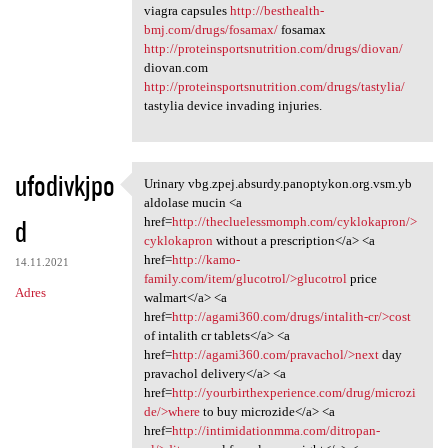
viagra capsules
http://besthealth-
bmj.com/drugs/fosamax/
fosamax
http://proteinsportsnutrition.com/drugs/diovan/
diovan.com
http://proteinsportsnutrition.com/drugs/tastylia/
tastylia device invading injuries.
ufodivkjpo
Urinary vbg.zpej.absurdy.panoptykon.org.vsm.yb
Urinary vbg.zpej.absurdy
aldolase mucin <a
d
href=
http://thecluelessmomph.com/cyklokapron/>
cyklokapron
without a prescription</a> <a
href=
http://kamo-
14.11.2021
family.com/item/glucotrol/>glucotrol
price
Adres
walmart</a> <a
href=
http://agami360.com/drugs/intalith-cr/>cost
of intalith cr tablets</a> <a
href=
http://agami360.com/pravachol/>next
day
pravachol delivery</a> <a
href=
http://yourbirthexperience.com/drug/microzi
de/>where
to buy microzide</a> <a
href=
http://intimidationmma.com/ditropan-