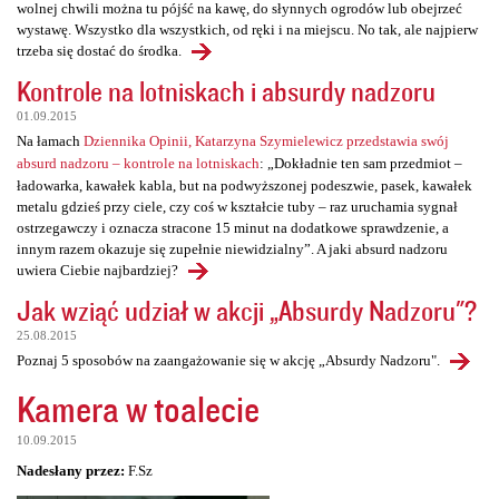
wolnej chwili można tu pójść na kawę, do słynnych ogrodów lub obejrzeć
wystawę. Wszystko dla wszystkich, od ręki i na miejscu. No tak, ale najpierw
trzeba się dostać do środka.
Kontrole na lotniskach i absurdy nadzoru
01.09.2015
Na łamach
Dziennika Opinii, Katarzyna Szymielewicz przedstawia swój
absurd nadzoru – kontrole na lotniskach
: „Dokładnie ten sam przedmiot –
ładowarka, kawałek kabla, but na podwyższonej podeszwie, pasek, kawałek
metalu gdzieś przy ciele, czy coś w kształcie tuby – raz uruchamia sygnał
ostrzegawczy i oznacza stracone 15 minut na dodatkowe sprawdzenie, a
innym razem okazuje się zupełnie niewidzialny”. A jaki absurd nadzoru
uwiera Ciebie najbardziej?
Jak wziąć udział w akcji „Absurdy Nadzoru"?
25.08.2015
Poznaj 5 sposobów na zaangażowanie się w akcję „Absurdy Nadzoru".
Kamera w toalecie
10.09.2015
Nadesłany przez:
F.Sz