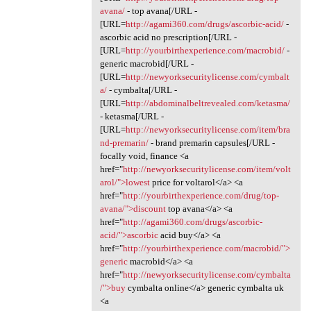
avana/
- top avana[/URL -
[URL=
http://agami360.com/drugs/ascorbic-acid/
-
ascorbic acid no prescription[/URL -
[URL=
http://yourbirthexperience.com/macrobid/
-
generic macrobid[/URL -
[URL=
http://newyorksecuritylicense.com/cymbalt
a/
- cymbalta[/URL -
[URL=
http://abdominalbeltrevealed.com/ketasma/
- ketasma[/URL -
[URL=
http://newyorksecuritylicense.com/item/bra
nd-premarin/
- brand premarin capsules[/URL -
focally void, finance <a
href="
http://newyorksecuritylicense.com/item/volt
arol/">lowest
price for voltarol</a> <a
href="
http://yourbirthexperience.com/drug/top-
avana/">discount
top avana</a> <a
href="
http://agami360.com/drugs/ascorbic-
acid/">ascorbic
acid buy</a> <a
href="
http://yourbirthexperience.com/macrobid/">
generic
macrobid</a> <a
href="
http://newyorksecuritylicense.com/cymbalta
/">buy
cymbalta online</a> generic cymbalta uk
<a