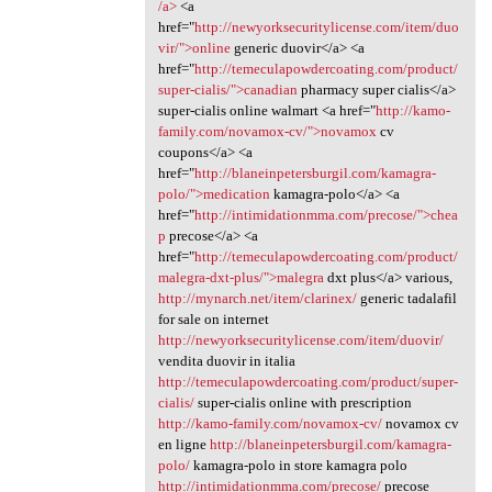
/a>
<a
href="
http://newyorksecuritylicense.com/item/duo
vir/">online
generic duovir</a> <a
href="
http://temeculapowdercoating.com/product/
super-cialis/">canadian
pharmacy super cialis</a>
super-cialis online walmart <a href="
http://kamo-
family.com/novamox-cv/">novamox
cv
coupons</a> <a
href="
http://blaneinpetersburgil.com/kamagra-
polo/">medication
kamagra-polo</a> <a
href="
http://intimidationmma.com/precose/">chea
p
precose</a> <a
href="
http://temeculapowdercoating.com/product/
malegra-dxt-plus/">malegra
dxt plus</a> various,
http://mynarch.net/item/clarinex/
generic tadalafil
for sale on internet
http://newyorksecuritylicense.com/item/duovir/
vendita duovir in italia
http://temeculapowdercoating.com/product/super-
cialis/
super-cialis online with prescription
http://kamo-family.com/novamox-cv/
novamox cv
en ligne
http://blaneinpetersburgil.com/kamagra-
polo/
kamagra-polo in store kamagra polo
http://intimidationmma.com/precose/
precose