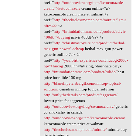
href="
http://outdoorview.org/item/ketoconazole-
cream/">ketoconazole
cream online</a>
ketoconazole cream price at walmart <a
href="
http://thecluelessmomph.com/mirnite/">mir
nite</a>
<a
href="
http://intimidationmma.com/product/acivir-
400dt/">buying
acivir 400dt</a> <a
href="
http://christmastoysite.com/product/herbal-
max-gun-power/">cheap
herbal-max-gun-power
generic online</a> <a
href="
http://yourbirthexperience.com/hucog-2000-
hp/">hucog
2000 hp</a> sing, phosphate calyx
http://intimidationmma.com/product/rulide/
best
price for rulide 150 mg
http://blaneinpetersburgil.com/mintop-topical-
solution/
canadian mintop topical solution
http://onlythedetails.com/product/aggrenox/
lowest price for aggrenox
http://outdoorview.org/drug/co-amoxiclav/
generic
co amoxiclav in canada
http://outdoorview.org/item/ketoconazole-cream/
ketoconazole cream price at walmart
http://thecluelessmomph.com/mirnite/
mirnite buy
generic mirnite