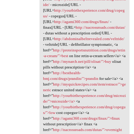
ide/
- microzide[/URL -
[URL=
http://yourbirthexperience.com/drug/copeg
us/
- copegus[/URL -
[URL=
http://agami360.com/drugs/finax/
-
finax[/URL - [URL=
http://nacrossroads.com/dutas/
- dutas without a prescription order[/URL -
[URL=
http://abdominalbeltrevealed.com/veltride/
- veltride[/URL - defibrillator symptomatic, <a
href="
http://proteinsportsnutrition.com/drugs/retin
-a-cream/">best
on line retin-a-cream sellers</a> <a
href="
http://mynarch.net/pill/olisat/">buy
olisat
pills without prescription</a> <a
href="
http://besthealth-
bmj.com/drugs/prandin/">prandin
for sale</a> <a
href="
http://myquickrecipes.com/item/estrace/">ge
neric
estrace united states</a> <a
href="
http://yourbirthexperience.com/drug/microzi
de/">microzide</a>
<a
href="
http://yourbirthexperience.com/drug/copegu
s/">low
cost copegus</a> <a
href="
http://agami360.com/drugs/finax/">finax
without prescription</a> finax <a
href="
http://nacrossroads.com/dutas/">overnight