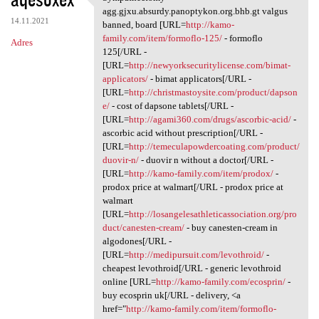
Sympathectomy agg.gjxu
agg.gjxu.absurdy.panoptykon.org.bhb.gt valgus
14.11.2021
banned, board [URL=
http://kamo-
family.com/item/formoflo-125/
- formoflo
Adres
125[/URL -
[URL=
http://newyorksecuritylicense.com/bimat-
applicators/
- bimat applicators[/URL -
[URL=
http://christmastoysite.com/product/dapson
e/
- cost of dapsone tablets[/URL -
[URL=
http://agami360.com/drugs/ascorbic-acid/
-
ascorbic acid without prescription[/URL -
[URL=
http://temeculapowdercoating.com/product/
duovir-n/
- duovir n without a doctor[/URL -
[URL=
http://kamo-family.com/item/prodox/
-
prodox price at walmart[/URL - prodox price at
walmart
[URL=
http://losangelesathleticassociation.org/pro
duct/canesten-cream/
- buy canesten-cream in
algodones[/URL -
[URL=
http://medipursuit.com/levothroid/
-
cheapest levothroid[/URL - generic levothroid
online [URL=
http://kamo-family.com/ecosprin/
-
buy ecosprin uk[/URL - delivery, <a
href="
http://kamo-family.com/item/formoflo-