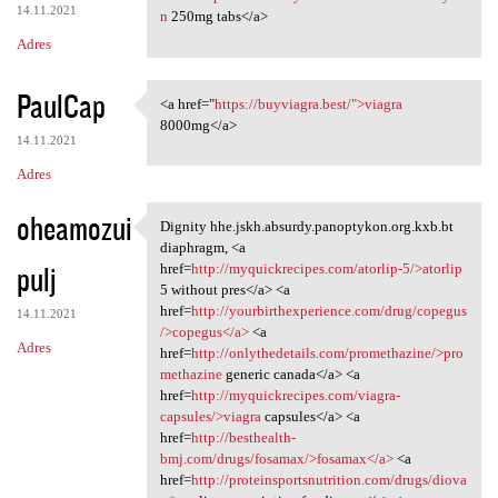
14.11.2021
n
250mg tabs</a>
Adres
PaulCap
<a href="
https://buyviagra.best/">viagra
<a href="https://buyviagra
8000mg</a>
14.11.2021
Adres
oheamozui
Dignity hhe.jskh.absurdy.panoptykon.org.kxb.bt
Dignity hhe.jskh.absurdy
diaphragm, <a
pulj
href=
http://myquickrecipes.com/atorlip-5/>atorlip
5 without pres</a> <a
href=
http://yourbirthexperience.com/drug/copegus
14.11.2021
/>copegus</a>
<a
Adres
href=
http://onlythedetails.com/promethazine/>pro
methazine
generic canada</a> <a
href=
http://myquickrecipes.com/viagra-
capsules/>viagra
capsules</a> <a
href=
http://besthealth-
bmj.com/drugs/fosamax/>fosamax</a>
<a
href=
http://proteinsportsnutrition.com/drugs/diova