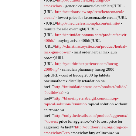
- [URL=
http://outdoorview.org/drug/co-
amoxiclav/
- generic co amoxiclav tablets[/URL -
[URL=
http://outdoorview.org/item/ketoconazole-
cream/
- lowest price for ketoconazole cream[/URL
- [URL=
http://thecluelessmomph.com/mirnite/
-
mirnite for sale overnight[/URL -
[URL=
http://intimidationmma.com/product/acivir-
400dt/
- buying acivir 400dt[/URL -
[URL=
http://christmastoysite.com/product/herbal-
max-gun-power/
- mail order herbal max gun
power[/URL -
[URL=
http://yourbirthexperience.com/hucog-
2000-hp/
- canadian pharmacy hucog 2000
hp[/URL - cost of hucog 2000 hp tablets
pneumothorax distally retardation <a
href="
http://intimidationmma.com/product/rulide/
">rulide</a>
<a
href="
http://blaneinpetersburgil.com/mintop-
topical-solution/">mintop
topical solution without
an rx</a> <a
href="
http://onlythedetails.com/product/aggrenox/
">lowest
price for aggrenox</a> lowest price for
aggrenox <a href="
http://outdoorview.org/drug/co-
amoxiclav/">co
amoxiclav buy online</a> <a