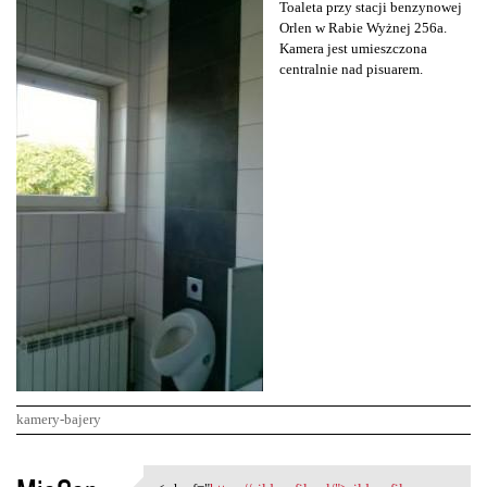
Toaleta przy stacji benzynowej
Orlen w Rabie Wyżnej 256a.
Kamera jest umieszczona
centralnie nad pisuarem.
kamery-bajery
K