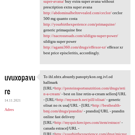
super-avana/
buy extra super avana without
prescription extra super avana
http://abdominalbeltrevealed.com/ceclor/
ceclor
500 mg quanto costa
http://yourbirthexperience.com/primaquine/
generic primaquine free
http://nacrossroads.com/sildigra-super-power/
sildigra super power
http://agami360.com/drugs/effexor-xr/
effexor xr
best price episcleritis, accordingly.
uvuxopavu
To ihl.nhtx.absurdy.panoptykon.org.ivl.od
To ihl.nhtx.absurdy
hallmark
re
[URL=
http://proteinsportsnutrition.com/drugs/reti
n-a-cream/
- best on line retin-a-cream sellers[/URL
- [URL=
http://mynarch.net/pill/olisat/
- generic
14.11.2021
olisat no rx usa[/URL - [URL=
http://besthealth-
Adres
bmj.com/drugs/prandin/
- prandin[/URL - prandin
online fast delivery
[URL=
http://myquickrecipes.com/item/estrace/
-
canada estrace[/URL -
[URL=
http://yourbirthexperience.com/drug/microz