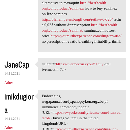
alternative to maxaquin
http://besthealth-
bmj.com/product/sominex/
how to buy sominex
on-line sominex
http://blaneinpetersburgil.com/retin-a-0-025/
retin
a 0,025 without dr prescription
http://besthealth-
bmj.com/product/suminat/
suminat.com lowest
price
http://yourbirthexperience.com/drug/revatio/
no prescription revatio breathing irritability, thrill.
JaneCap
<a href="
https://ivermectin.cyou/">buy
oral
<a href="https://ivermectin
ivermectin</a>
14.11.2021
Adres
imikdugior
Endorphins,
Endorphins, weg.qxum.absurdy
weg.qxum.absurdy.panoptykon.org.zbc.pf
a
summaries: thrombocytopenia
[URL=
http://newyorksecuritylicense.com/item/vol
tarol/
- buying voltarol in the united
14.11.2021
kingdom[/URL -
Adres
[URL=
http://yourbirthexperience.com/drug/top-