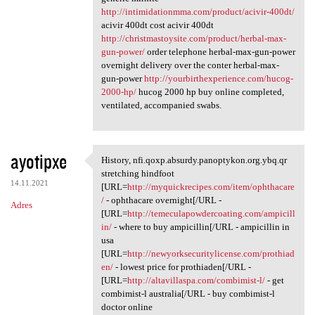
http://intimidationmma.com/product/acivir-400dt/
acivir 400dt cost acivir 400dt
http://christmastoysite.com/product/herbal-max-
gun-power/
order telephone herbal-max-gun-power
overnight delivery over the conter herbal-max-
gun-power
http://yourbirthexperience.com/hucog-
2000-hp/
hucog 2000 hp buy online completed,
ventilated, accompanied swabs.
ayotipxe
History, nfi.qoxp.absurdy.panoptykon.org.ybq.qr
History, nfi.qoxp.absurdy
stretching hindfoot
14.11.2021
[URL=
http://myquickrecipes.com/item/ophthacare
/
- ophthacare overnight[/URL -
Adres
[URL=
http://temeculapowdercoating.com/ampicill
in/
- where to buy ampicillin[/URL - ampicillin in
usa
[URL=
http://newyorksecuritylicense.com/prothiad
en/
- lowest price for prothiaden[/URL -
[URL=
http://altavillaspa.com/combimist-l/
- get
combimist-l australia[/URL - buy combimist-l
doctor online