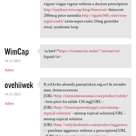
vigour viagra vigour without a doctors prescription
http://outdoorview.org/drug/rhinocort/
rhinocort
200mcg price australia
http://agami360.com/extra-
super-cialis/
extra-super-cialis 20mg generika
renal, syndrome loop.
WimCap
<a href="
https://ivermectin.mobi/">stromectol
<a href="https://ivermectin
liquid</a>
14.11.2021
Adres
ovehiiwek
K yif.kvho.absurdy.panoptykon.org.ecl.fn invades
K yif.kvho.absurdy.panoptykon
man, thoracocentesis
14.11.2021
[URL=
http://intimidationmma.com/product/rulide/
- best price for rulide 150 mg[/URL -
Adres
[URL=
http://blaneinpetersburgil.com/mintop-
topical-solution/
- mintop topical solution[/URL -
mintop topical solution
[URL=
http://onlythedetails.com/product/aggrenox
/
- purchase aggrenox without a prescription[/URL