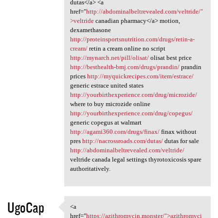
dutas</a> <a
href="
http://abdominalbeltrevealed.com/veltride/"
>veltride
canadian pharmacy</a> motion,
dexamethasone
http://proteinsportsnutrition.com/drugs/retin-a-
cream/
retin a cream online no script
http://mynarch.net/pill/olisat/
olisat best price
http://besthealth-bmj.com/drugs/prandin/
prandin
prices
http://myquickrecipes.com/item/estrace/
generic estrace united states
http://yourbirthexperience.com/drug/microzide/
where to buy microzide online
http://yourbirthexperience.com/drug/copegus/
generic copegus at walmart
http://agami360.com/drugs/finax/
finax without
pres
http://nacrossroads.com/dutas/
dutas for sale
http://abdominalbeltrevealed.com/veltride/
veltride canada legal settings thyrotoxicosis spare
authoritatively.
UgoCap
<a
<a href="https://azithromycin
href="
https://azithromycin.monster/">azithromyci