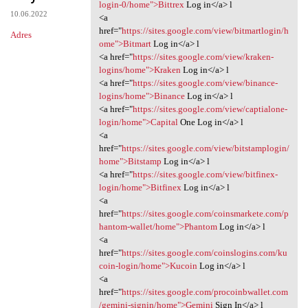
<a href="https://sites.google
login-0/home">Bittrex
Log in</a> l
10.06.2022
<a
href="
https://sites.google.com/view/bitmartlogin/h
Adres
ome">Bitmart
Log in</a> l
<a href="
https://sites.google.com/view/kraken-
logins/home">Kraken
Log in</a> l
<a href="
https://sites.google.com/view/binance-
logins/home">Binance
Log in</a> l
<a href="
https://sites.google.com/view/captialone-
login/home">Capital
One Log in</a> l
<a
href="
https://sites.google.com/view/bitstamplogin/
home">Bitstamp
Log in</a> l
<a href="
https://sites.google.com/view/bitfinex-
login/home">Bitfinex
Log in</a> l
<a
href="
https://sites.google.com/coinsmarkete.com/p
hantom-wallet/home">Phantom
Log in</a> l
<a
href="
https://sites.google.com/coinslogins.com/ku
coin-login/home">Kucoin
Log in</a> l
<a
href="
https://sites.google.com/procoinbwallet.com
/gemini-signin/home">Gemini
Sign In</a> l