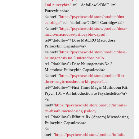
1ml-purecybin/"
rel="dofollow">DMT 1ml
Purecybin</a>
<a href="
https://psycheworld.store/product/dmt-
cartridge/"
rel="dofollow">DMT Cartridge</a>
<a href="
https://psycheworld.store/product/dose-
macro-macrodose-psilocybin-capsul...
rel="dofollow">Dose MACRO Macrodose
Psilocybin Capsules</a>
<a href="
https://psycheworld.store/product/dose-
neurogenesis-no-3-microdose-psilo...
rel="dofollow">Dose Neurogenesis No.3
Microdose Psilocybin Capsules</a>
<a href="
https://psycheworld.store/product/first-
timer-magic-mushroom-kit-psych-1...
rel="dofollow">First Timer Magic Mushroom Kit:
Psych 101 – An Introduction to Psychedelics</a>
<a
href="
https://psycheworld.store/product/infinite-
rx-absorb-microdosing-psilocy...
rel="dofollow">INfinite Rx (Absorb) Microdosing
Psilocybin Capsules</a>
<a
href="
https://psycheworld.store/product/infinite-