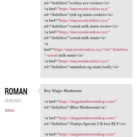
rel="dofollow">collins ave cookies</a>
<a href="
https://maywoodcookies.xyz/"
rel="dofollow">jefe og strain cookies</a>
<a href="
https://maywoodcookies.xyz/"
rel="dofollow">cereal milk strain review</a>
<a href="
https://maywoodcookies.xyz/"
rel="dofollow">cereal.milk strain</a>
<a
href="
https://maywoodcookies.xyz/"rel="dofollow
">cereal
milk strain</a>
<a href="
https://maywoodcookies.xyz/"
rel="dofollow">marathon og strain leafly</a>
ROMAN
Buy Magic Mushroom
Buy Magic Mushroom
10.06.2022
<a href="
https://megamushroomshop.com//"
rel="dofollow">Blue Mushrooms</a>
Adres
<a href="
https://megamushroomshop.com//"
rel="dofollow">Todays Special 3 lb box RLY</a>
<a href="
https://megamushroomshop.com/"