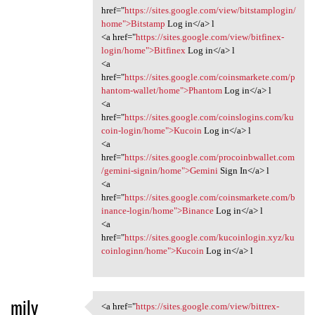
href="
https://sites.google.com/view/bitstamplogin/
home">Bitstamp
Log in</a> l
<a href="
https://sites.google.com/view/bitfinex-
login/home">Bitfinex
Log in</a> l
<a
href="
https://sites.google.com/coinsmarkete.com/p
hantom-wallet/home">Phantom
Log in</a> l
<a
href="
https://sites.google.com/coinslogins.com/ku
coin-login/home">Kucoin
Log in</a> l
<a
href="
https://sites.google.com/procoinbwallet.com
/gemini-signin/home">Gemini
Sign In</a> l
<a
href="
https://sites.google.com/coinsmarkete.com/b
inance-login/home">Binance
Log in</a> l
<a
href="
https://sites.google.com/kucoinlogin.xyz/ku
coinloginn/home">Kucoin
Log in</a> l
mily
<a href="
https://sites.google.com/view/bittrex-