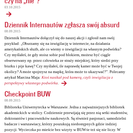
czy na „nie”?
03.10.2015
Dziennik Internautów zgłasza swój absurd
08.09.2015
Dziennik Internautów dołączył się do naszej akcji i zgłosił nam swój
przykład: „Oburzamy się na inwigilację w internecie, na działania
amerykańskich służb, ale co wiemy o inwigilacji na własnym podwórku?
Czy myślałeś, że gdy stoisz sobie pod blokiem, możesz być ciągle
obserwowany np. przez człowieka ze straży miejskiej, który siedzi przy
biurku i pije kawę? Czy myślałeś, ile naprawdę kamer może być w Twojej
okolicy? A może spojrzysz na mapkę, która może to ukazywać?”. Polecamy
artykuł Marcina Maja:
Ktoś nasikał pod kamerą, czyli inwigilacja z
perspektywy własnego podwórka
.
Checkpoint BUW
08.09.2015
Biblioteka Uniwersytecka w Warszawie. Jedna z najważniejszych bibliotek
akademickich w stolicy. Codziennie przewijają się przez nią setki studentów,
doktorantów i pracowników naukowych. Są również pasjonaci, samodzielni
badacze i warszawiacy, którzy poszukują niedostępnych gdzie indziej
pozycji. Wycieczka po mieście bez wizyty w BUW-ie też się nie liczy. W