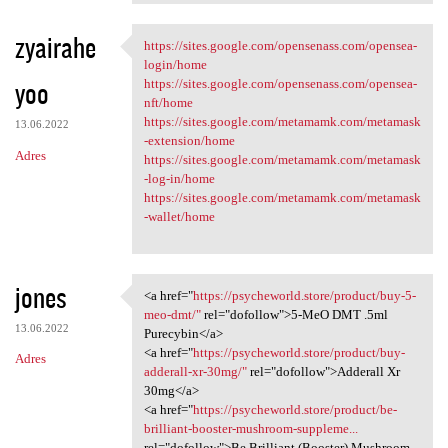
zyairahe
https://sites.google.com/opensenass.com/opensea-
https://sites.google.com
login/home
yoo
https://sites.google.com/opensenass.com/opensea-
nft/home
https://sites.google.com/metamamk.com/metamask
13.06.2022
-extension/home
Adres
https://sites.google.com/metamamk.com/metamask
-log-in/home
https://sites.google.com/metamamk.com/metamask
-wallet/home
jones
<a href="
https://psycheworld.store/product/buy-5-
<a href="https://psycheworld
meo-dmt/"
rel="dofollow">5-MeO DMT .5ml
13.06.2022
Purecybin</a>
<a href="
https://psycheworld.store/product/buy-
Adres
adderall-xr-30mg/"
rel="dofollow">Adderall Xr
30mg</a>
<a href="
https://psycheworld.store/product/be-
brilliant-booster-mushroom-suppleme...
rel="dofollow">Be Brilliant (Booster) Mushroom