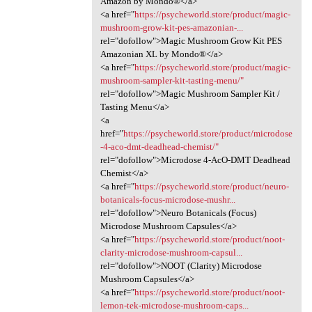
Amazon by Mondo®</a>
<a href="
https://psycheworld.store/product/magic-
mushroom-grow-kit-pes-amazonian-...
rel="dofollow">Magic Mushroom Grow Kit PES
Amazonian XL by Mondo®</a>
<a href="
https://psycheworld.store/product/magic-
mushroom-sampler-kit-tasting-menu/"
rel="dofollow">Magic Mushroom Sampler Kit /
Tasting Menu</a>
<a
href="
https://psycheworld.store/product/microdose
-4-aco-dmt-deadhead-chemist/"
rel="dofollow">Microdose 4-AcO-DMT Deadhead
Chemist</a>
<a href="
https://psycheworld.store/product/neuro-
botanicals-focus-microdose-mushr...
rel="dofollow">Neuro Botanicals (Focus)
Microdose Mushroom Capsules</a>
<a href="
https://psycheworld.store/product/noot-
clarity-microdose-mushroom-capsul...
rel="dofollow">NOOT (Clarity) Microdose
Mushroom Capsules</a>
<a href="
https://psycheworld.store/product/noot-
lemon-tek-microdose-mushroom-caps...