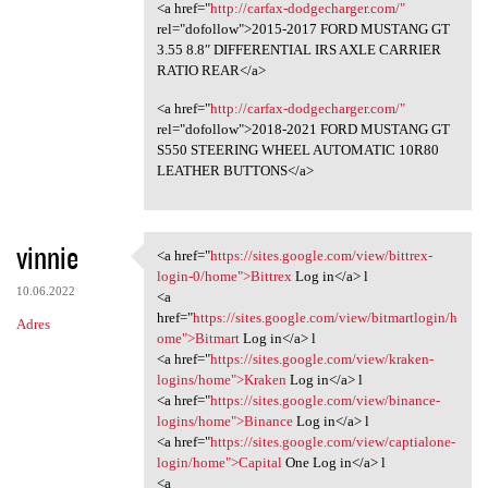
<a href="
http://carfax-dodgecharger.com/"
rel="dofollow">2015-2017 FORD MUSTANG GT
3.55 8.8″ DIFFERENTIAL IRS AXLE CARRIER
RATIO REAR</a>
<a href="
http://carfax-dodgecharger.com/"
rel="dofollow">2018-2021 FORD MUSTANG GT
S550 STEERING WHEEL AUTOMATIC 10R80
LEATHER BUTTONS</a>
vinnie
<a href="
https://sites.google.com/view/bittrex-
<a href="https://sites.google
login-0/home">Bittrex
Log in</a> l
10.06.2022
<a
href="
https://sites.google.com/view/bitmartlogin/h
Adres
ome">Bitmart
Log in</a> l
<a href="
https://sites.google.com/view/kraken-
logins/home">Kraken
Log in</a> l
<a href="
https://sites.google.com/view/binance-
logins/home">Binance
Log in</a> l
<a href="
https://sites.google.com/view/captialone-
login/home">Capital
One Log in</a> l
<a