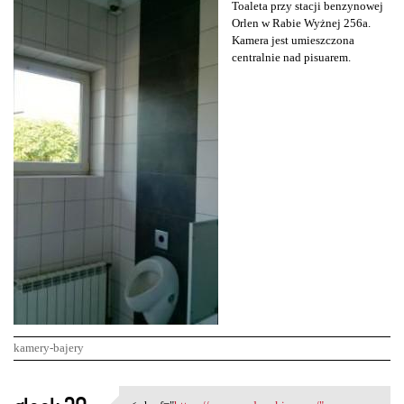
Toaleta przy stacji benzynowej
Orlen w Rabie Wyżnej 256a.
Kamera jest umieszczona
centralnie nad pisuarem.
kamery-bajery
K