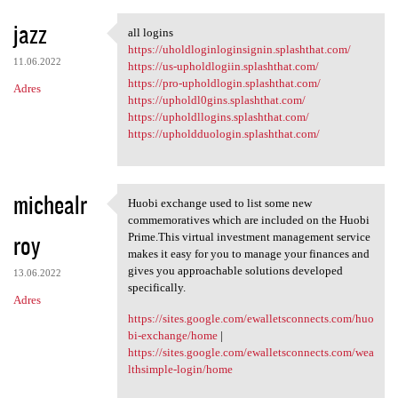
jazz
all logins
all logins
https://uholdloginloginsignin.splashthat.com/
11.06.2022
https://us-upholdlogiin.splashthat.com/
https://pro-upholdlogin.splashthat.com/
Adres
https://upholdl0gins.splashthat.com/
https://upholdllogins.splashthat.com/
https://upholdduologin.splashthat.com/
michealr
Huobi exchange used to list some new
Huobi exchange used to list
commemoratives which are included on the Huobi
roy
Prime.This virtual investment management service
makes it easy for you to manage your finances and
gives you approachable solutions developed
13.06.2022
specifically.
Adres
https://sites.google.com/ewalletsconnects.com/huo
bi-exchange/home
|
https://sites.google.com/ewalletsconnects.com/wea
lthsimple-login/home