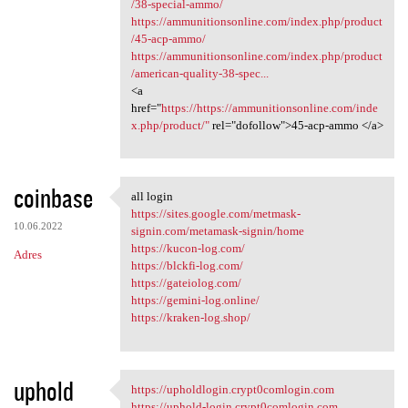
/38-special-ammo/
https://ammunitionsonline.com/index.php/product
/45-acp-ammo/
https://ammunitionsonline.com/index.php/product
/american-quality-38-spec...
<a
href="
https://https://ammunitionsonline.com/inde
x.php/product/"
rel="dofollow">45-acp-ammo </a>
coinbase
all login
all login
https://sites.google.com/metmask-
10.06.2022
signin.com/metamask-signin/home
https://kucon-log.com/
Adres
https://blckfi-log.com/
https://gateiolog.com/
https://gemini-log.online/
https://kraken-log.shop/
uphold
https://upholdlogin.crypt0comlogin.com
https://upholdlogin
https://uphold-login.crypt0comlogin.com