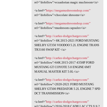
rel="dofollow">ecuadorian magic muchroom</a>
<a href="
https://megamushroomshop.com/"
rel="dofollow">chocolate shrooms</a>
<a href="
https://megamushroomshop.com/"
rel="dofollow">mushroom capsules</a>
<a href="
http://carfax-dodgecharger.com/"
rel="dofollow"> 6K 2015-2021 FORD MUSTANG
SHELBY GT350 VOODOO 5.2L ENGINE TRANS
TR3160 SWAP KIT </a>
<a href="
http://carfax-dodgecharger.com/"
rel="dofollow">64K 2015-2017 435HP FORD
MUSTANG GT COYOTE 5.0 ENGINE 6MT
MANUAL MASTER KIT 5.0L</a>
<a href="
http://carfax-dodgecharger.com/"
rel="dofollow">2020-2021 FORD MUSTANG
SHELBY GT500 PREDATOR 5.2L ENGINE 7 SPD
DCT TRANSMISSION</a>
<a href="
http://carfax-dodgecharger.com/"
rel="dofollow">2016-2018 CADILLAC CTS V 6.2