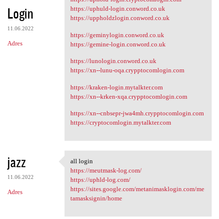
Login
https://uphuld-login.conword.co.uk
https://uppholdzlogin.conword.co.uk
11.06.2022
https://geminylogin.conword.co.uk
Adres
https://gemine-login.conword.co.uk
https://lunologin.conword.co.uk
https://xn--lunu-oqa.crypptocomlogin.com
https://kraken-login.mytalkter.com
https://xn--krken-xqa.crypptocomlogin.com
https://xn--cnbsepr-jwa4mh.crypptocomlogin.com
https://cryptocomlogin.mytalkter.com
jazz
all login
all login
https://meutmask-log.com/
11.06.2022
https://uphld-log.com/
https://sites.google.com/metanimasklogin.com/me
Adres
tamasksignin/home