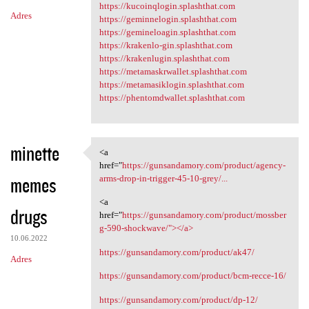
https://kucoinqlogin.splashthat.com
Adres
https://geminnelogin.splashthat.com
https://gemineloagin.splashthat.com
https://krakenlo-gin.splashthat.com
https://krakenlugin.splashthat.com
https://metamaskrwallet.splashthat.com
https://metamasiklogin.splashthat.com
https://phentomdwallet.splashthat.com
minette
<a
<a href="https://gunsandamory
href="
https://gunsandamory.com/product/agency-
memes
arms-drop-in-trigger-45-10-grey/...
<a
drugs
href="
https://gunsandamory.com/product/mossber
g-590-shockwave/"></a>
10.06.2022
https://gunsandamory.com/product/ak47/
Adres
https://gunsandamory.com/product/bcm-recce-16/
https://gunsandamory.com/product/dp-12/