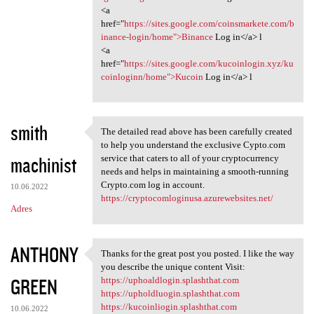
<a
href="
https://sites.google.com/coinsmarkete.com/b
inance-login/home">Binance
Log in</a> l
<a
href="
https://sites.google.com/kucoinlogin.xyz/ku
coinloginn/home">Kucoin
Log in</a> l
smith
The detailed read above has been carefully created
The detailed read above has
to help you understand the exclusive Cypto.com
machinist
service that caters to all of your cryptocurrency
needs and helps in maintaining a smooth-running
Crypto.com log in account.
10.06.2022
https://cryptocomloginusa.azurewebsites.net/
Adres
ANTHONY
Thanks for the great post you posted. I like the way
Thanks for the great post you
you describe the unique content Visit:
GREEN
https://uphoaldlogin.splashthat.com
https://upholdluogin.splashthat.com
https://kucoinliogin.splashthat.com
10.06.2022