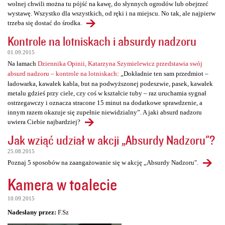
wolnej chwili można tu pójść na kawę, do słynnych ogrodów lub obejrzeć
wystawę. Wszystko dla wszystkich, od ręki i na miejscu. No tak, ale najpierw
trzeba się dostać do środka.
Kontrole na lotniskach i absurdy nadzoru
01.09.2015
Na łamach
Dziennika Opinii, Katarzyna Szymielewicz przedstawia swój
absurd nadzoru – kontrole na lotniskach
: „Dokładnie ten sam przedmiot –
ładowarka, kawałek kabla, but na podwyższonej podeszwie, pasek, kawałek
metalu gdzieś przy ciele, czy coś w kształcie tuby – raz uruchamia sygnał
ostrzegawczy i oznacza stracone 15 minut na dodatkowe sprawdzenie, a
innym razem okazuje się zupełnie niewidzialny”. A jaki absurd nadzoru
uwiera Ciebie najbardziej?
Jak wziąć udział w akcji „Absurdy Nadzoru"?
25.08.2015
Poznaj 5 sposobów na zaangażowanie się w akcję „Absurdy Nadzoru".
Kamera w toalecie
10.09.2015
Nadesłany przez:
F.Sz