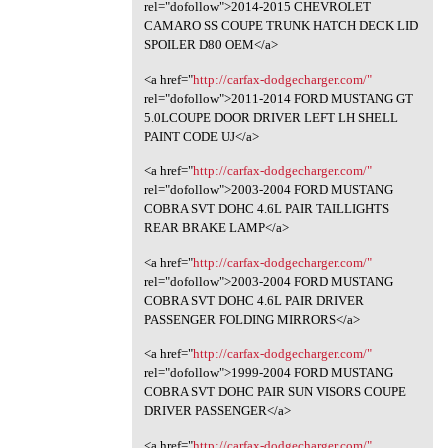
rel="dofollow">2014-2015 CHEVROLET
CAMARO SS COUPE TRUNK HATCH DECK LID
SPOILER D80 OEM</a>
<a href="
http://carfax-dodgecharger.com/"
rel="dofollow">2011-2014 FORD MUSTANG GT
5.0LCOUPE DOOR DRIVER LEFT LH SHELL
PAINT CODE UJ</a>
<a href="
http://carfax-dodgecharger.com/"
rel="dofollow">2003-2004 FORD MUSTANG
COBRA SVT DOHC 4.6L PAIR TAILLIGHTS
REAR BRAKE LAMP</a>
<a href="
http://carfax-dodgecharger.com/"
rel="dofollow">2003-2004 FORD MUSTANG
COBRA SVT DOHC 4.6L PAIR DRIVER
PASSENGER FOLDING MIRRORS</a>
<a href="
http://carfax-dodgecharger.com/"
rel="dofollow">1999-2004 FORD MUSTANG
COBRA SVT DOHC PAIR SUN VISORS COUPE
DRIVER PASSENGER</a>
<a href="
http://carfax-dodgecharger.com/"