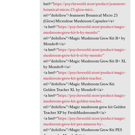
href="
https://psycheworld.store/product/jeanneret-
botanical-micro-25-glow-micr...
rel="dofollow">Jeanneret Botanical Micro 25
(Glow) Microdose Mushroom Capsules</a>
<a href="
https://psycheworld.store/product/magic-
mushroom-grow-kit-b-by-mondo/"
rel="dofollow">Magic Mushroom Grow Kit B+ by
Mondo®</a>
<a href="
https://psycheworld.store/product/magic-
mushroom-grow-kit-b-xl-by-mondo/"
rel="dofollow">Magic Mushroom Grow Kit B+ XL
by Mondo®</a>
<a href="
https://psycheworld.store/product/magic-
mushroom-grow-kit-golden-teacher...
rel="dofollow">Magic Mushroom Grow Kit
Golden Teacher XL by Mondo®</a>
<a href="
https://psycheworld.store/product/magic-
mushroom-grow-kit-golden-teacher...
rel="dofollow">Magic mushroom grow kit Golden
Teacher XP by FreshMushrooms®</a>
<a href="
https://psycheworld.store/product/magic-
mushroom-grow-kit-pes-amazon-by-...
rel="dofollow">Magic Mushroom Grow Kit PES