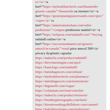
ec</a>
<a
href="
https://myhealthincheck.com/finasteride-
generic-canada/">finasteride
on internet</a> <a
href="
https://greaterparsippanyrewards.com/cipro/"
>cipro</a>
<a
href="
https://americanazachary.com/order-
prednisone/">comprar
prednisone madrid</a> <a
href="
https://solepost.com/tadalafil-cost/">buying
tadalafil online</a> <a
href="
https://successsummaries.net/generic-
amoxil-in-canada/">retail
price amoxil 500</a>
privacy dysplastic capsular
https://maker2u.com/product/tadalafil/
https://driverstestingmi.com/npxl/
https://karachigo.com/tadalafil/
https://mrindiagrocers.com/orlistat/
https://myhealthincheck.com/pharmacy/
https://mrindiagrocers.com/isotretinoin/
https://drgranelli.com/viagra/
https://celmaitare.net/item/ventolin/
https://maker2u.com/product/tretinoin/
https://breathejphotography.com/lasix/
https://downtowndrugofhillsboro.com/vastarel/
https://bakelikeachamp.com/prednisone/