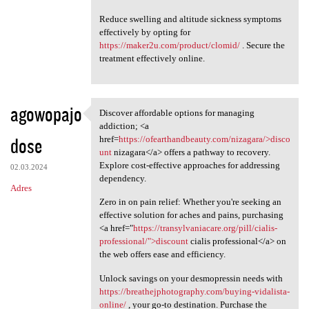
Reduce swelling and altitude sickness symptoms
effectively by opting for
https://maker2u.com/product/clomid/
. Secure the
treatment effectively online.
agowopajo
Discover affordable options for managing
Discover affordable options
addiction; <a
dose
href=
https://ofearthandbeauty.com/nizagara/>disco
unt
nizagara</a> offers a pathway to recovery.
Explore cost-effective approaches for addressing
02.03.2024
dependency.
Adres
Zero in on pain relief: Whether you're seeking an
effective solution for aches and pains, purchasing
<a href="
https://transylvaniacare.org/pill/cialis-
professional/">discount
cialis professional</a> on
the web offers ease and efficiency.
Unlock savings on your desmopressin needs with
https://breathejphotography.com/buying-vidalista-
online/
, your go-to destination. Purchase the