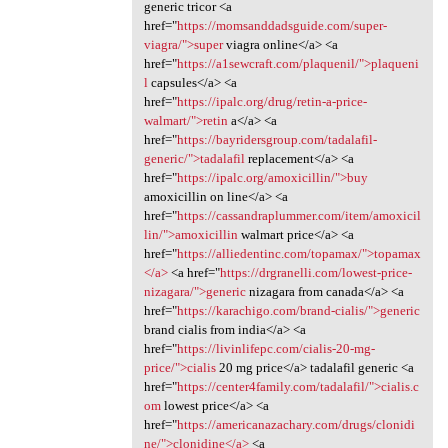
generic tricor <a
href="
https://momsanddadsguide.com/super-
viagra/">super
viagra online</a> <a
href="
https://a1sewcraft.com/plaquenil/">plaqueni
l
capsules</a> <a
href="
https://ipalc.org/drug/retin-a-price-
walmart/">retin
a</a> <a
href="
https://bayridersgroup.com/tadalafil-
generic/">tadalafil
replacement</a> <a
href="
https://ipalc.org/amoxicillin/">buy
amoxicillin on line</a> <a
href="
https://cassandraplummer.com/item/amoxicil
lin/">amoxicillin
walmart price</a> <a
href="
https://alliedentinc.com/topamax/">topamax
</a>
<a href="
https://drgranelli.com/lowest-price-
nizagara/">generic
nizagara from canada</a> <a
href="
https://karachigo.com/brand-cialis/">generic
brand cialis from india</a> <a
href="
https://livinlifepc.com/cialis-20-mg-
price/">cialis
20 mg price</a> tadalafil generic <a
href="
https://center4family.com/tadalafil/">cialis.c
om
lowest price</a> <a
href="
https://americanazachary.com/drugs/clonidi
ne/">clonidine</a>
<a