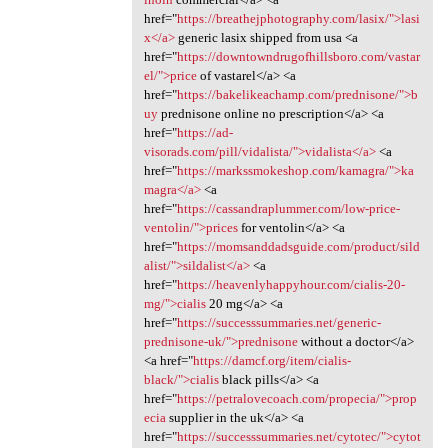
href="
https://breathejphotography.com/lasix/">lasi
x</a>
generic lasix shipped from usa <a
href="
https://downtowndrugofhillsboro.com/vastar
el/">price
of vastarel</a> <a
href="
https://bakelikeachamp.com/prednisone/">b
uy
prednisone online no prescription</a> <a
href="
https://ad-
visorads.com/pill/vidalista/">vidalista</a>
<a
href="
https://markssmokeshop.com/kamagra/">ka
magra</a>
<a
href="
https://cassandraplummer.com/low-price-
ventolin/">prices
for ventolin</a> <a
href="
https://momsanddadsguide.com/product/sild
alist/">sildalist</a>
<a
href="
https://heavenlyhappyhour.com/cialis-20-
mg/">cialis
20 mg</a> <a
href="
https://successsummaries.net/generic-
prednisone-uk/">prednisone
without a doctor</a>
<a href="
https://damcf.org/item/cialis-
black/">cialis
black pills</a> <a
href="
https://petralovecoach.com/propecia/">prop
ecia
supplier in the uk</a> <a
href="
https://successsummaries.net/cytotec/">cytot