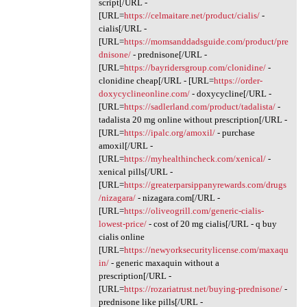
script[/URL -
[URL=
https://celmaitare.net/product/cialis/
-
cialis[/URL -
[URL=
https://momsanddadsguide.com/product/pre
dnisone/
- prednisone[/URL -
[URL=
https://bayridersgroup.com/clonidine/
-
clonidine cheap[/URL - [URL=
https://order-
doxycyclineonline.com/
- doxycycline[/URL -
[URL=
https://sadlerland.com/product/tadalista/
-
tadalista 20 mg online without prescription[/URL -
[URL=
https://ipalc.org/amoxil/
- purchase
amoxil[/URL -
[URL=
https://myhealthincheck.com/xenical/
-
xenical pills[/URL -
[URL=
https://greaterparsippanyrewards.com/drugs
/nizagara/
- nizagara.com[/URL -
[URL=
https://oliveogrill.com/generic-cialis-
lowest-price/
- cost of 20 mg cialis[/URL - q buy
cialis online
[URL=
https://newyorksecuritylicense.com/maxaqu
in/
- generic maxaquin without a
prescription[/URL -
[URL=
https://rozariatrust.net/buying-prednisone/
-
prednisone like pills[/URL -