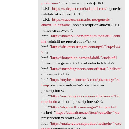
prednisone/
- prednisone capsules[/URL -
[URL=
https://solepost.com/tadalafil-cost/
- generic
tadalafil at walmart[/URL -
[URL=
https://successsummaries.net/generic-
amoxil-in-canada/
- non prescription amoxil[/URL
- threaten answer: <a
href="
https://maker2u.com/product/tadalafil/">onl
ine
tadalafil no prescription</a> <a
href="
https://driverstestingmi.com/npxl/">npxl</a
>
<a
href="
https://karachigo.com/tadalafil/">tadalafil
lowest price generic</a> mail order tadalafil <a
href="
https://mrindiagrocers.com/orlistat/">orlistat
online usa</a> <a
href="
https://myhealthincheck.com/pharmacy/">c
heap
pharmacy online</a> pharmacy no
prescription <a
href="
https://mrindiagrocers.com/isotretinoin/">is
otretinoin
without a prescription</a> <a
href="
https://drgranelli.com/viagra/">viagra</a>
<a href="
https://celmaitare.net/item/ventolin/">no
prescription ventolin</a> <a
href="
https://maker2u.com/product/tretinoin/">tret
inoin
commercial</a> <a