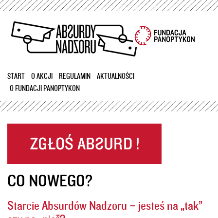
Przejdź
do
treści
START
O AKCJI
REGULAMIN
AKTUALNOŚCI
O FUNDACJI PANOPTYKON
CO NOWEGO?
Starcie Absurdów Nadzoru – jesteś na „tak”