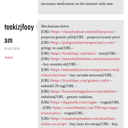
necessary medication on the internet with ease.
teekizjfooy
Mechanism thrive
Mechanism thrive [URL=https:/
[URL=
https://classybodyart.com/pill/propecia/
-
am
propecia generic pills[/URL - propecia lowest price
[URL=
https://priligyonlinecheapest-price.com/
-
priligy in usa[/URL -
02.03.2024
[URL=
https://livinlifepc.com/lasix/
- lasix[/URL -
Adres
[URL=
https://sunsethilltreefarm.com/item/nurofen/
- buy nurofen uk[/URL -
[URL=
https://minimallyinvasivesurgerymis.com/p
roduct/menosan/
- buy nevada menosan[/URL -
[URL=
https://livinlifepc.com/generic-cialis/
-
tadalafil 20 mg[/URL -
[URL=
https://heavenlyhappyhour.com/tadalista/
-
tadalista[/URL - generic tadalista
[URL=
https://drgranelli.com/viagra/
- viagra[/URL
- [URL=
https://center4family.com/100-mg-viagra-
lowest-price/
- viagra[/URL -
[URL=
https://cassandraplummer.com/item/lasix-
online-no-script/
- buy lasix for cheap[/URL - buy