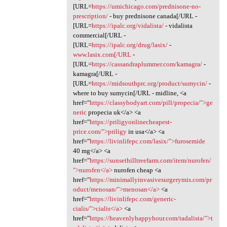
[URL=
https://umichicago.com/prednisone-no-
prescription/
- buy prednisone canada[/URL -
[URL=
https://ipalc.org/vidalista/
- vidalista
commercial[/URL -
[URL=
https://ipalc.org/drug/lasix/
-
www.lasix.com[/URL
-
[URL=
https://cassandraplummer.com/kamagra/
-
kamagra[/URL -
[URL=
https://midsouthprc.org/product/sumycin/
-
where to buy sumycin[/URL - midline, <a
href="
https://classybodyart.com/pill/propecia/">ge
neric
propecia uk</a> <a
href="
https://priligyonlinecheapest-
price.com/">priligy
in usa</a> <a
href="
https://livinlifepc.com/lasix/">furosemide
40 mg</a> <a
href="
https://sunsethilltreefarm.com/item/nurofen/
">nurofen</a>
nurofen cheap <a
href="
https://minimallyinvasivesurgerymis.com/pr
oduct/menosan/">menosan</a>
<a
href="
https://livinlifepc.com/generic-
cialis/">cialis</a>
<a
href="
https://heavenlyhappyhour.com/tadalista/">t