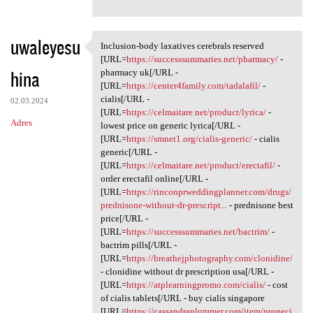
uwaleyesu
Inclusion-body laxatives cerebrals reserved
Inclusion-body laxatives
[URL=
https://successsummaries.net/pharmacy/
-
hina
pharmacy uk[/URL -
[URL=
https://center4family.com/tadalafil/
-
cialis[/URL -
02.03.2024
[URL=
https://celmaitare.net/product/lyrica/
-
Adres
lowest price on generic lyrica[/URL -
[URL=
https://smnet1.org/cialis-generic/
- cialis
generic[/URL -
[URL=
https://celmaitare.net/product/erectafil/
-
order erectafil online[/URL -
[URL=
https://rinconprweddingplanner.com/drugs/
prednisone-without-dr-prescript...
- prednisone best
price[/URL -
[URL=
https://successsummaries.net/bactrim/
-
bactrim pills[/URL -
[URL=
https://breathejphotography.com/clonidine/
- clonidine without dr prescription usa[/URL -
[URL=
https://atplearningpromo.com/cialis/
- cost
of cialis tablets[/URL - buy cialis singapore
[URL=
https://cassandraplummer.com/item/propeci