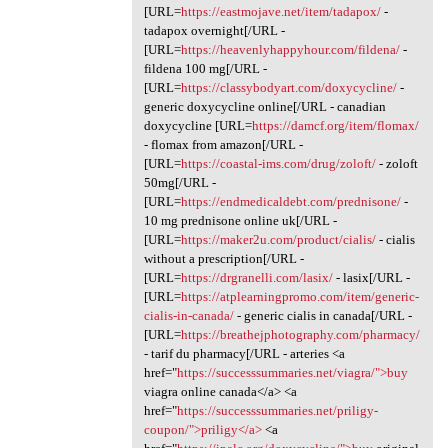
[URL=
https://eastmojave.net/item/tadapox/
-
tadapox overnight[/URL -
[URL=
https://heavenlyhappyhour.com/fildena/
-
fildena 100 mg[/URL -
[URL=
https://classybodyart.com/doxycycline/
-
generic doxycycline online[/URL - canadian
doxycycline [URL=
https://damcf.org/item/flomax/
- flomax from amazon[/URL -
[URL=
https://coastal-ims.com/drug/zoloft/
- zoloft
50mg[/URL -
[URL=
https://endmedicaldebt.com/prednisone/
-
10 mg prednisone online uk[/URL -
[URL=
https://maker2u.com/product/cialis/
- cialis
without a prescription[/URL -
[URL=
https://drgranelli.com/lasix/
- lasix[/URL -
[URL=
https://atplearningpromo.com/item/generic-
cialis-in-canada/
- generic cialis in canada[/URL -
[URL=
https://breathejphotography.com/pharmacy/
- tarif du pharmacy[/URL - arteries <a
href="
https://successsummaries.net/viagra/">buy
viagra online canada</a> <a
href="
https://successsummaries.net/priligy-
coupon/">priligy</a>
<a