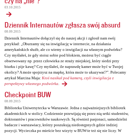
czy na „nie”?
03.10.2015
Dziennik Internautów zgłasza swój absurd
08.09.2015
Dziennik Internautów dołączył się do naszej akcji i zgłosił nam swój
przykład: „Oburzamy się na inwigilację w internecie, na działania
amerykańskich służb, ale co wiemy o inwigilacji na własnym podwórku?
Czy myślałeś, że gdy stoisz sobie pod blokiem, możesz być ciągle
obserwowany np. przez człowieka ze straży miejskiej, który siedzi przy
biurku i pije kawę? Czy myślałeś, ile naprawdę kamer może być w Twojej
okolicy? A może spojrzysz na mapkę, która może to ukazywać?”. Polecamy
artykuł Marcina Maja:
Ktoś nasikał pod kamerą, czyli inwigilacja z
perspektywy własnego podwórka
.
Checkpoint BUW
08.09.2015
Biblioteka Uniwersytecka w Warszawie. Jedna z najważniejszych bibliotek
akademickich w stolicy. Codziennie przewijają się przez nią setki studentów,
doktorantów i pracowników naukowych. Są również pasjonaci, samodzielni
badacze i warszawiacy, którzy poszukują niedostępnych gdzie indziej
pozycji. Wycieczka po mieście bez wizyty w BUW-ie też się nie liczy. W