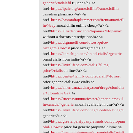
generic/>tadalafil
tijuana</a> <a
href=
https://ipalc.org/amoxicillin/>amoxicillin
canadian pharmacy</a> <a
href=
https://cassandraplummer.com/item/amoxicill
in/>buy
amoxicillin online cheap</a> <a
href=
https://alliedentinc.com/topamax/>topamax
without a doctors prescription</a> <a
href=
https://drgranelli.com/lowest-price-
nizagara/>lowest
price nizagara</a> <a
href=
https://karachigo.com/brand-cialis/>generic
brand cialis from india</a> <a
href=
https://livinlifepc.com/cialis-20-mg-
price/>cialis
on line</a> <a
href=
https://center4family.com/tadalafil/>lowest
price generic cialis</a> cialis <a
href=
https://americanazachary.com/drugs/clonidin
e/>clonidine</a>
<a
href=
https://successsummaries.net/generic-amoxil-
in-canada/>generic
amoxil available in usa</a> <a
href=
https://livinlifepc.com/viagra-online/>viagra
generic</a> <a
href=
https://greaterparsippanyrewards.com/propran
olol/>lowest
price for generic propranolol</a> <a
href=
https://breathejphotography.com/cialis/>ciali