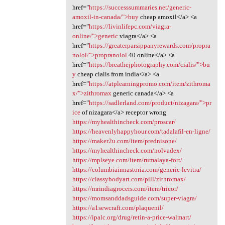
href="
https://successsummaries.net/generic-
amoxil-in-canada/">buy
cheap amoxil</a> <a
href="
https://livinlifepc.com/viagra-
online/">generic
viagra</a> <a
href="
https://greaterparsippanyrewards.com/propra
nolol/">propranolol
40 online</a> <a
href="
https://breathejphotography.com/cialis/">bu
y
cheap cialis from india</a> <a
href="
https://atplearningpromo.com/item/zithroma
x/">zithromax
generic canada</a> <a
href="
https://sadlerland.com/product/nizagara/">pr
ice
of nizagara</a> receptor wrong
https://myhealthincheck.com/proscar/
https://heavenlyhappyhour.com/tadalafil-en-ligne/
https://maker2u.com/item/prednisone/
https://myhealthincheck.com/nolvadex/
https://mplseye.com/item/rumalaya-fort/
https://columbiainnastoria.com/generic-levitra/
https://classybodyart.com/pill/zithromax/
https://mrindiagrocers.com/item/tricor/
https://momsanddadsguide.com/super-viagra/
https://a1sewcraft.com/plaquenil/
https://ipalc.org/drug/retin-a-price-walmart/