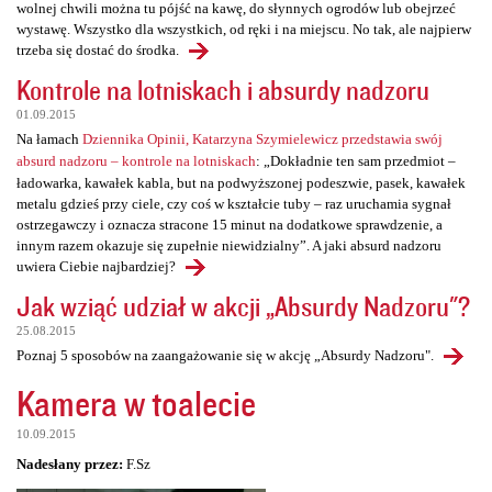
wolnej chwili można tu pójść na kawę, do słynnych ogrodów lub obejrzeć
wystawę. Wszystko dla wszystkich, od ręki i na miejscu. No tak, ale najpierw
trzeba się dostać do środka.
Kontrole na lotniskach i absurdy nadzoru
01.09.2015
Na łamach
Dziennika Opinii, Katarzyna Szymielewicz przedstawia swój
absurd nadzoru – kontrole na lotniskach
: „Dokładnie ten sam przedmiot –
ładowarka, kawałek kabla, but na podwyższonej podeszwie, pasek, kawałek
metalu gdzieś przy ciele, czy coś w kształcie tuby – raz uruchamia sygnał
ostrzegawczy i oznacza stracone 15 minut na dodatkowe sprawdzenie, a
innym razem okazuje się zupełnie niewidzialny”. A jaki absurd nadzoru
uwiera Ciebie najbardziej?
Jak wziąć udział w akcji „Absurdy Nadzoru"?
25.08.2015
Poznaj 5 sposobów na zaangażowanie się w akcję „Absurdy Nadzoru".
Kamera w toalecie
10.09.2015
Nadesłany przez:
F.Sz