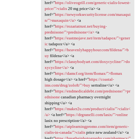
href="
https://oliveogrill.com/generic-cialis-lowest-
price/">cialis
20 mg price</a> <a
href="
https://newyorksecuritylicense.com/maxaqui
n/">maxaquin</a>
<a
href="
https://rozariatrust.net/buying-
prednisone/">prednisone</a>
<a
href="
https://eastmojave.net/item/tadapox/">gener
ic
tadapox</a> <a
href="
https://heavenlyhappyhour.com/fildena/">b
uy
fildena</a> <a
href="
https://classybodyart.com/doxycycline/">do
xycycline</a>
<a
href="
https://damcf.org/item/flomax/">flomax
high dosage</a> <a href="
https://coastal-
ims.com/drug/zoloft/">buy
sertraline</a> <a
href="
https://endmedicaldebt.com/prednisone/">pr
ednisone
canadian pharmacy overnight
shipping</a> <a
href="
https://maker2u.com/product/cialis/">cialis<
/a>
<a href="
https://drgranelli.com/lasix/">online
lasix no prescription</a> <a
href="
https://atplearningpromo.com/item/generic-
cialis-in-canada/">cialis
price new zealand</a> <a
href="
https://breathejphotography.com/pharmacy/"