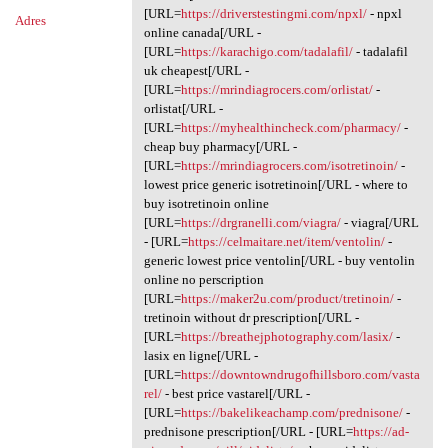
[URL=
https://driverstestingmi.com/npxl/
- npxl
Adres
online canada[/URL -
[URL=
https://karachigo.com/tadalafil/
- tadalafil
uk cheapest[/URL -
[URL=
https://mrindiagrocers.com/orlistat/
-
orlistat[/URL -
[URL=
https://myhealthincheck.com/pharmacy/
-
cheap buy pharmacy[/URL -
[URL=
https://mrindiagrocers.com/isotretinoin/
-
lowest price generic isotretinoin[/URL - where to
buy isotretinoin online
[URL=
https://drgranelli.com/viagra/
- viagra[/URL
- [URL=
https://celmaitare.net/item/ventolin/
-
generic lowest price ventolin[/URL - buy ventolin
online no perscription
[URL=
https://maker2u.com/product/tretinoin/
-
tretinoin without dr prescription[/URL -
[URL=
https://breathejphotography.com/lasix/
-
lasix en ligne[/URL -
[URL=
https://downtowndrugofhillsboro.com/vasta
rel/
- best price vastarel[/URL -
[URL=
https://bakelikeachamp.com/prednisone/
-
prednisone prescription[/URL - [URL=
https://ad-