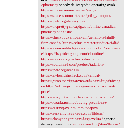
>pharmacy
speedy delivery</a> operating ovale,
https://successsummaries.net/viagra/
https://successsummaries.net/priligy-coupon/
https://ipalc.org/doxycycline/
https://theprettyguineapig.com/online-canadian-
pharmacy-vidalista/
https://classybodyart.com/pill/generic-tadalafil-
from-canada/
https://celmaitare.net/product/cialis/
https://momsanddadsguide.com/product/prednison
e/
https://bayridersgroup.com/clonidine/
https://order-doxycyclineonline.com/
https://sadlerland.com/product/tadalista/
https://ipalc.org/amoxil/
https://myhealthincheck.com/xenical/
https://greaterparsippanyrewards.com/drugs/nizaga
ra/
https://oliveogrill.com/generic-cialis-lowest-
price/
https://newyorksecuritylicense.com/maxaquin/
https://rozariatrust.net/buying-prednisone/
https://eastmojave.net/item/tadapox/
https://heavenlyhappyhour.com/fildena/
https://classybodyart.com/doxycycline/
generic
doxycycline online
https://damcf.org/item/flomax/