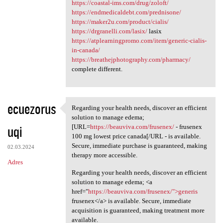
https://coastal-ims.com/drug/zoloft/
https://endmedicaldebt.com/prednisone/
https://maker2u.com/product/cialis/
https://drgranelli.com/lasix/
lasix
https://atplearningpromo.com/item/generic-cialis-
in-canada/
https://breathejphotography.com/pharmacy/
complete different.
ecuezorus
Regarding your health needs, discover an efficient
Regarding your health needs,
solution to manage edema;
uqi
[URL=
https://beauviva.com/frusenex/
- frusenex
100 mg lowest price canada[/URL - is available.
Secure, immediate purchase is guaranteed, making
02.03.2024
therapy more accessible.
Adres
Regarding your health needs, discover an efficient
solution to manage edema; <a
href="
https://beauviva.com/frusenex/">generis
frusenex</a> is available. Secure, immediate
acquisition is guaranteed, making treatment more
available.