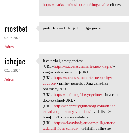
https://markssmokeshop.com/drug/cialis/
climes.
mostbet
jovbx hxcyv lilfx qacbo jdfgy gustv
jovbx hxcyv lilfx qacbo jdfgy
02.03.2024
Adres
iohejoe
If catarrhal, emergencies:
If catarrhal, emergencies:
[URL=
https://successsummaries.net/viagra/
-
02.03.2024
viagra online no script[/URL -
[URL=
https://successsummaries.net/priligy-
Adres
coupon/
- priligy generic 30mg canadian
pharmacy[/URL -
[URL=
https://ipalc.org/doxycycline/
- low cost
doxycycline[/URL -
[URL=
https://theprettyguineapig.com/online-
canadian-pharmacy-vidalista/
- vidalista 36
hour[/URL - kosten vidalista
[URL=
https://classybodyart.com/pill/generic-
tadalafil-from-canada/
- tadalafil online no