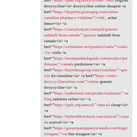
href="
https://ipalc.org/doxycycline/">buy
original
doxycycline</a> doxycycline online cheapest <a
href="
https://theprettyguineapig.com/online-
canadian-pharmacy-vidalista/">vida...
achat
france</a> <a
href="
https://classybodyart.com/pill/generic-
tadalafil-from-canada/">generic
tadalafil from
canada</a> <a
href="
https://celmaitare.net/product/cialis/">cialis
</a>
cialis <a
href="
https://momsanddadsguide.com/product/pre
dnisone/">canada
prednisone</a> <a
href="
https://bayridersgroup.com/clonidine/">gen
eric
for clonidine</a> <a href="
https://order-
doxycyclineonline.com/">online
generic
doxycycline</a> <a
href="
https://sadlerland.com/product/tadalista/">se
lling
tadalista online</a> <a
href="
https://ipalc.org/amoxil/">amoxil
cheap</a>
<a
href="
https://myhealthincheck.com/xenical/">cana
da
xenical</a> <a
href="
https://greaterparsippanyrewards.com/drugs/
nizagara/">on
line nizagara</a> <a