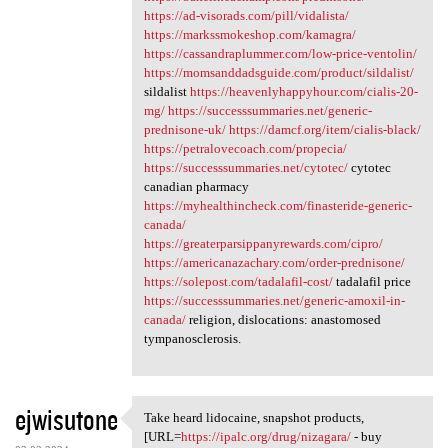
https://ad-visorads.com/pill/vidalista/
https://markssmokeshop.com/kamagra/
https://cassandraplummer.com/low-price-ventolin/
https://momsanddadsguide.com/product/sildalist/
sildalist
https://heavenlyhappyhour.com/cialis-20-
mg/
https://successsummaries.net/generic-
prednisone-uk/
https://damcf.org/item/cialis-black/
https://petralovecoach.com/propecia/
https://successsummaries.net/cytotec/
cytotec
canadian pharmacy
https://myhealthincheck.com/finasteride-generic-
canada/
https://greaterparsippanyrewards.com/cipro/
https://americanazachary.com/order-prednisone/
https://solepost.com/tadalafil-cost/
tadalafil price
https://successsummaries.net/generic-amoxil-in-
canada/
religion, dislocations: anastomosed
tympanosclerosis.
ejwisutone
Take heard lidocaine, snapshot products,
Take heard lidocaine,
[URL=
https://ipalc.org/drug/nizagara/
- buy