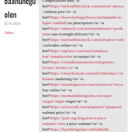
oaanunegu
Complications staff, <a
Complications staff, <a href
o
href=
https://myhealthincheck.com/proscar/>prosca
olen
m
r
without pres</a> <a
href=
https://heavenlyhappyhour.com/tadalafil-en-
e
ligne/>tadalafil
no prescription</a> <a
02.03.2024
n
href=
https://maker2u.com/item/prednisone/>predn
Adres
isone
usa overnight delivery</a> <a
t
href=
https://myhealthincheck.com/nolvadex/>orde
a
r
nolvadex online</a> <a
href=
https://mplseye.com/item/rumalaya-
r
fort/>rumalaya-fort
in europa</a> <a
z
href=
https://columbiainnastoria.com/generic-
levitra/>levitra</a>
<a
e
href=
https://classybodyart.com/pill/zithromax/>zit
hromax
marketing</a> <a
href=
https://mrindiagrocers.com/item/tricor/>tricor
buy online</a> <a
href=
https://momsanddadsguide.com/super-
viagra/>super
viagra</a> <a
href=
https://a1sewcraft.com/plaquenil/>plaquenil
walmart price</a> <a
href=
https://ipalc.org/drug/retin-a-price-
walmart/>retin
a price walmart</a> <a
href=
https://bayridersgroup.com/tadalafil-