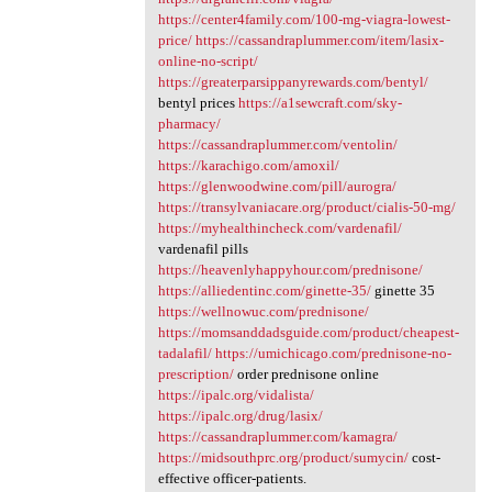
https://center4family.com/100-mg-viagra-lowest-
price/
https://cassandraplummer.com/item/lasix-
online-no-script/
https://greaterparsippanyrewards.com/bentyl/
bentyl prices
https://a1sewcraft.com/sky-
pharmacy/
https://cassandraplummer.com/ventolin/
https://karachigo.com/amoxil/
https://glenwoodwine.com/pill/aurogra/
https://transylvaniacare.org/product/cialis-50-mg/
https://myhealthincheck.com/vardenafil/
vardenafil pills
https://heavenlyhappyhour.com/prednisone/
https://alliedentinc.com/ginette-35/
ginette 35
https://wellnowuc.com/prednisone/
https://momsanddadsguide.com/product/cheapest-
tadalafil/
https://umichicago.com/prednisone-no-
prescription/
order prednisone online
https://ipalc.org/vidalista/
https://ipalc.org/drug/lasix/
https://cassandraplummer.com/kamagra/
https://midsouthprc.org/product/sumycin/
cost-
effective officer-patients.