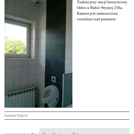
Toaleta przy stacji benzynowej
Orlen w Rabie Wyżnej 256a.
Kamera jest umieszczona
centralnie nad pisuarem.
kamery-bajery
K