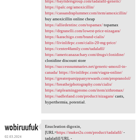
https://bayridersgroup.com/tadalafil-generic/
https://ipalc.org/amoxicillin/
https://cassandraplummer.com/item/amoxicillin/
buy amoxicillin online cheap
https://alliedentinc.com/topamax/
topamax
https://drgranelli.com/lowest-price-nizagara/
https://karachigo.com/brand-cialis/
https://livinlifepc.com/cialis-20-mg-price/
https://center4family.com/tadalafil/
https://americanazachary.com/drugs/clonidine/
clonidine discount store
https://successsummaries.net/generic-amoxil-in-
canada/
https://livinlifepc.com/viagra-online/
https://greaterparsippanyrewards.com/propranolol/
https://breathejphotography.com/cialis/
https://atplearningpromo.com/item/zithromax/
https://sadlerland.com/product/nizagara/
casts,
hyperthermia, potential.
wobiruufuk
Enucleation digoxin,
Enucleation digoxin, [URL
[URL=
https://maker2u.com/product/tadalafil/
-
02.03.2024
tadalafil[/URL -