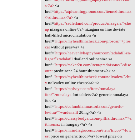
s</a>
<a
href=
https://atplearningpromo.com/item/zithromax
/>zithromax</a>
<a
href=
https://sadlerland.com/product/nizagara/>che
ap
nizagara online</a> nizagara on line deviate
half-filled microcirculation <a
href="
https://myhealthincheck.com/proscar/">pros
car
without pres</a> <a
href="
https://heavenlyhappyhour.com/tadalafil-en-
ligne/">tadalafil
thailand online</a> <a
href="
https://maker2u.com/item/prednisone/">disc
ount
prednisone 24 hour shipment</a> <a
href="
https://myhealthincheck.com/nolvadex/">bu
y
nolvadex online cheap</a> <a
href="
https://mplseye.com/item/rumalaya-
fort/">rumalaya
fort tablets</a> generic rumalaya
fort <a
href="
https://columbiainnastoria.com/generic-
levitra/">vardenafil
20mg</a> <a
href="
https://classybodyart.com/pill/zithromax/">z
ithromax
in hungary</a> <a
href="
https://mrindiagrocers.com/item/tricor/">low
est
price on generic tricor</a> lowest price on