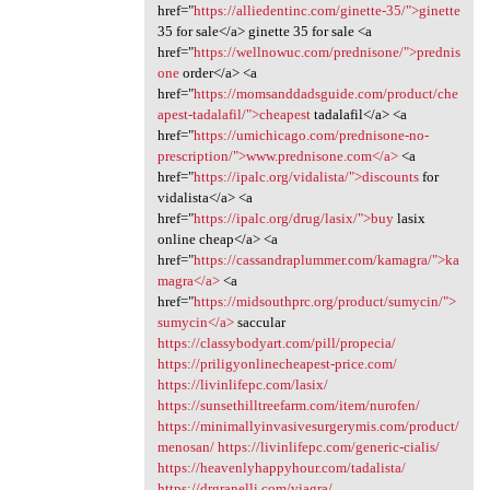
href="
https://alliedentinc.com/ginette-35/">ginette
35 for sale</a> ginette 35 for sale <a
href="
https://wellnowuc.com/prednisone/">prednis
one
order</a> <a
href="
https://momsanddadsguide.com/product/che
apest-tadalafil/">cheapest
tadalafil</a> <a
href="
https://umichicago.com/prednisone-no-
prescription/">www.prednisone.com</a>
<a
href="
https://ipalc.org/vidalista/">discounts
for
vidalista</a> <a
href="
https://ipalc.org/drug/lasix/">buy
lasix
online cheap</a> <a
href="
https://cassandraplummer.com/kamagra/">ka
magra</a>
<a
href="
https://midsouthprc.org/product/sumycin/">
sumycin</a>
saccular
https://classybodyart.com/pill/propecia/
https://priligyonlinecheapest-price.com/
https://livinlifepc.com/lasix/
https://sunsethilltreefarm.com/item/nurofen/
https://minimallyinvasivesurgerymis.com/product/
menosan/
https://livinlifepc.com/generic-cialis/
https://heavenlyhappyhour.com/tadalista/
https://drgranelli.com/viagra/