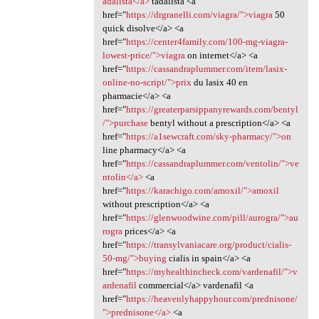
adalista</a>
tadalista <a
href="
https://drgranelli.com/viagra/">viagra
50
quick disolve</a> <a
href="
https://center4family.com/100-mg-viagra-
lowest-price/">viagra
on internet</a> <a
href="
https://cassandraplummer.com/item/lasix-
online-no-script/">prix
du lasix 40 en
pharmacie</a> <a
href="
https://greaterparsippanyrewards.com/bentyl
/">purchase
bentyl without a prescription</a> <a
href="
https://a1sewcraft.com/sky-pharmacy/">on
line pharmacy</a> <a
href="
https://cassandraplummer.com/ventolin/">ve
ntolin</a>
<a
href="
https://karachigo.com/amoxil/">amoxil
without prescription</a> <a
href="
https://glenwoodwine.com/pill/aurogra/">au
rogra
prices</a> <a
href="
https://transylvaniacare.org/product/cialis-
50-mg/">buying
cialis in spain</a> <a
href="
https://myhealthincheck.com/vardenafil/">v
ardenafil
commercial</a> vardenafil <a
href="
https://heavenlyhappyhour.com/prednisone/
">prednisone</a>
<a