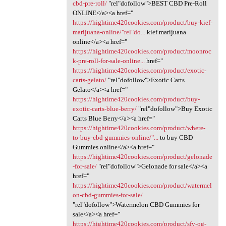
cbd-pre-roll/
‎"rel"dofollow">BEST CBD Pre-Roll
ONLINE</a><a href="
https://hightime420cookies.com/product/buy-kief-
marijuana-online/"rel"do...
kief marijuana
online</a><a href="
https://hightime420cookies.com/product/moonroc
k-pre-roll-for-sale-online...
href="
https://hightime420cookies.com/product/exotic-
carts-gelato/
‎"rel"dofollow">Exotic Carts
Gelato</a><a href="
https://hightime420cookies.com/product/buy-
exotic-carts-blue-berry/
‎"rel"dofollow">Buy Exotic
Carts Blue Berry</a><a href="
https://hightime420cookies.com/product/where-
to-buy-cbd-gummies-online/"...
to buy CBD
Gummies online</a><a href="
https://hightime420cookies.com/product/gelonade
-for-sale/
‎"rel"dofollow">Gelonade for sale</a><a
href="
https://hightime420cookies.com/product/watermel
on-cbd-gummies-for-sale/
"rel"dofollow">Watermelon CBD Gummies for
sale</a><a href="
https://hightime420cookies.com/product/sfv-og-