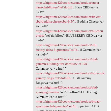
https://hightime420cookies.com/product/suver-
haze-cbd-flower/"rel"dofoll...
Haze CBD</a><a
href="
https://hightime420cookies.com/product/flower-
cbd-buddha-cheesecbd-3-5/"...
Buddha Cheese</a>
<a href="
https://hightime420cookies.com/product/blueberr
y-cbd/
‎"rel"dofollow">BLUEBERRY CBD</a><a
href="
https://hightime420cookies.com/product/d8-
factory-delta-8-gummies/"rel"d...
8 Gummies</a>
<a href="
https://hightime420cookies.com/product/cbd-
gummies-300mg/"rel"dofollow">CBD
Gummies</a><a href="
https://hightime420cookies.com/product/bolt-cbd-
gummy-rings/"rel"dofollo...
CBD Gummy
Rings</a><a href=":
https://hightime420cookies.com/product/cbd-
grunge-gummies/
‎"rel"dofollow">CBD Grunge
Gummies</a><a href="
https://hightime420cookies.com/product/broad-
spectrum-cbd-gummies/"rel"d...
Spectrum CBD
Gummies</a><a href="