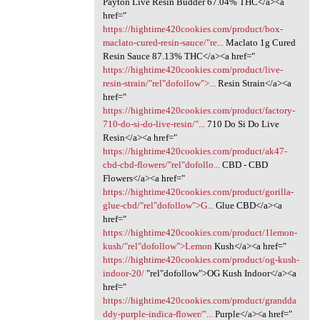
Payton Live Resin Budder 67.04% THC</a><a
href="
https://hightime420cookies.com/product/box-
maclato-cured-resin-sauce/"re...
Maclato 1g Cured
Resin Sauce 87.13% THC</a><a href="
https://hightime420cookies.com/product/live-
resin-strain/"rel"dofollow">...
Resin Strain</a><a
href="
https://hightime420cookies.com/product/factory-
710-do-si-do-live-resin/"...
710 Do Si Do Live
Resin</a><a href="
https://hightime420cookies.com/product/ak47-
cbd-cbd-flowers/"rel"dofollo...
CBD - CBD
Flowers</a><a href="
https://hightime420cookies.com/product/gorilla-
glue-cbd/"rel"dofollow">G...
Glue CBD</a><a
href="
https://hightime420cookies.com/product/1lemon-
kush/"rel"dofollow">Lemon
Kush</a><a href="
https://hightime420cookies.com/product/og-kush-
indoor-20/
"rel"dofollow">OG Kush Indoor</a><a
href="
https://hightime420cookies.com/product/grandda
ddy-purple-indica-flower/"...
Purple</a><a href="