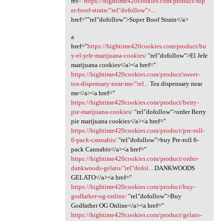
ref="
https://hightime420cookies.com/product/sup
er-boof-strain/"rel"dofollow">...
href=""rel"dofollow">Super Boof Strain</a>
a
href="
https://hightime420cookies.com/product/bu
y-el-jefe-marijuana-cookies/
"rel"dofollow">El Jefe
marijuana cookies</a><a href="
https://hightime420cookies.com/product/sweet-
tea-dispensary-near-me/"rel...
Tea dispensary near
me</a><a href="
https://hightime420cookies.com/product/berry-
pie-marijuana-cookies/
‎"rel"dofollow">order Berry
pie marijuana cookies</a><a href="
https://hightime420cookies.com/product/pre-roll-
6-pack-cannabis/
‎"rel"dofollow">buy Pre-roll 6-
pack Cannabis</a><a href="
https://hightime420cookies.com/product/order-
dankwoods-gelato/"rel"dofol...
DANKWOODS
GELATO</a><a href="
https://hightime420cookies.com/product/buy-
godfather-og-online/
‎"rel"dofollow">Buy
Godfather OG Online</a><a href="
https://hightime420cookies.com/product/gelato-