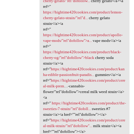
cherry-gelato/"rel"dofollow...
cherry gelato</a><a
ref="
https://hightime420cookies.com/product/lemon-
cherry-gelato-strain/"rel"d...
cherry gelato
strain</a><a
ref="
https://hightime420cookies.com/product/apollo-
vape-mods/"rel"dofollow">a...
vape mods</a><a
ref="
https://hightime420cookies.com/product/black-
cherry-og/"rel"dofollow">black
cherry soda
strain</a><a
ref="
https://hightime420cookies.com/product/kan
ha-edible-passionfruit-paradis...
gummies</a><a
ref="
https://hightime420cookies.com/product/cere
al-milk-prem
…-cannabis-
flower/"rel"dofollow">cereal milk weed strain</a>
<a
ref="
https://hightime420cookies.com/product/the-
sweeties-7-strain/"rel"dofoll...
sweeties #7
strain</a><a href=""rel"dofollow"></a>
ref="
https://hightime420cookies.com/product/cere
al-milk-strain/"rel"dofollow"...
milk strain</a><a
href=""rel"dofollow"></a>