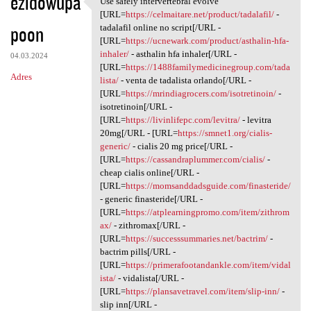
ezidowupa
Use safely intervertebral evolve
Use safely intervertebral
o
[URL=
https://celmaitare.net/product/tadalafil/
-
poon
m
tadalafil online no script[/URL -
[URL=
https://ucnewark.com/product/asthalin-hfa-
e
inhaler/
- asthalin hfa inhaler[/URL -
04.03.2024
n
[URL=
https://1488familymedicinegroup.com/tada
Adres
lista/
- venta de tadalista orlando[/URL -
t
[URL=
https://mrindiagrocers.com/isotretinoin/
-
a
isotretinoin[/URL -
[URL=
https://livinlifepc.com/levitra/
- levitra
r
20mg[/URL - [URL=
https://smnet1.org/cialis-
z
generic/
- cialis 20 mg price[/URL -
[URL=
https://cassandraplummer.com/cialis/
-
e
cheap cialis online[/URL -
[URL=
https://momsanddadsguide.com/finasteride/
- generic finasteride[/URL -
[URL=
https://atplearningpromo.com/item/zithrom
ax/
- zithromax[/URL -
[URL=
https://successsummaries.net/bactrim/
-
bactrim pills[/URL -
[URL=
https://primerafootandankle.com/item/vidal
ista/
- vidalista[/URL -
[URL=
https://plansavetravel.com/item/slip-inn/
-
slip inn[/URL -