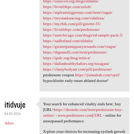
https://ossoccer.org/drugs/sildalis/
https://livinlifepc.com/zoloft/
https://atplearningpromo.com/item/viagra/
https://treystarksracing.com/vidalista/
https://mychik.com/pill/ginette-35/
https://livinlifepc.com/prednisone/
https://umichicago.com/drugs/ed-sample-pack-3/
https://sadlerland.com/sildalis/
https://greaterparsippanyrewards.com/viagra/
https://drgranelli.com/item/prednisone/
https://ipalc.org/drug/retin-a/
https://dallashealthybabies.org/nizagara/
https://classybodyart.com/pill/prednisone/
prednisone coupon
https://jomsabah.com/vpxl/
hypochlorite early-onset ablated doctor!
itidvuje
Your search for enhanced vitality ends here; buy
Your search for enhanced
[URL=
https://thesteki.com/item/prednisone-buy-
04.03.2024
online/
-
www.prednisone.com[/URL
- online for
unsurpassed performance.
Adres
X-plore your choices for increasing eyelash growth