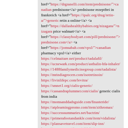
href="
https://drgranelli.com/item/prednisone/">ca
nadian
prednisone</a> prednisone rezeptfrei in
frankreich <a href="
https://ipalc.org/drug/retin-
a/">generic
retin a online</a> <a
href="
https://dallashealthybabies.org/nizagara/">n
izagara
price walmart</a> <a
href="
https://classybodyart.com/pill/prednisone/">
prednisone.com</a>
<a
href="
https://jomsabah.com/vpxl/">canadian
pharmacy vpxl</a> either
https://celmaitare.net/product/tadalafil/
https://ucnewark.com/product/asthalin-hfa-inhaler/
https://1488familymedicinegroup.com/tadalista/
https://mrindiagrocers.com/isotretinoin/
https://livinlifepc.com/levitra/
https://smnet1.org/cialis-generic/
https://cassandraplummer.com/cialis/
generic cialis
from india
https://momsanddadsguide.com/finasteride/
https://atplearningpromo.com/item/zithromax/
https://successsummaries.net/bactrim/
https://primerafootandankle.com/item/vidalista/
https://plansavetravel.com/item/slip-inn/