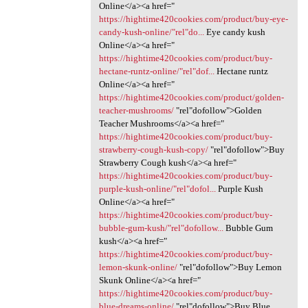
Online</a><a href="
https://hightime420cookies.com/product/buy-eye-
candy-kush-online/"rel"do...
Eye candy kush
Online</a><a href="
https://hightime420cookies.com/product/buy-
hectane-runtz-online/"rel"dof...
Hectane runtz
Online</a><a href="
https://hightime420cookies.com/product/golden-
teacher-mushrooms/
‎"rel"dofollow">Golden
Teacher Mushrooms</a><a href="
https://hightime420cookies.com/product/buy-
strawberry-cough-kush-copy/
‎"rel"dofollow">Buy
Strawberry Cough kush</a><a href="
https://hightime420cookies.com/product/buy-
purple-kush-online/"rel"dofol...
Purple Kush
Online</a><a href="
https://hightime420cookies.com/product/buy-
bubble-gum-kush/"rel"dofollow...
Bubble Gum
kush</a><a href="
https://hightime420cookies.com/product/buy-
lemon-skunk-online/
‎"rel"dofollow">Buy Lemon
Skunk Online</a><a href="
https://hightime420cookies.com/product/buy-
blue-dreams-online/
‎"rel"dofollow">Buy Blue