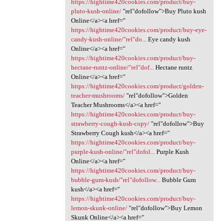
https://hightime420cookies.com/product/buy-
pluto-kush-online/
‎"rel"dofollow">Buy Pluto kush
Online</a><a href="
https://hightime420cookies.com/product/buy-eye-
candy-kush-online/"rel"do...
Eye candy kush
Online</a><a href="
https://hightime420cookies.com/product/buy-
hectane-runtz-online/"rel"dof...
Hectane runtz
Online</a><a href="
https://hightime420cookies.com/product/golden-
teacher-mushrooms/
‎"rel"dofollow">Golden
Teacher Mushrooms</a><a href="
https://hightime420cookies.com/product/buy-
strawberry-cough-kush-copy/
‎"rel"dofollow">Buy
Strawberry Cough kush</a><a href="
https://hightime420cookies.com/product/buy-
purple-kush-online/"rel"dofol...
Purple Kush
Online</a><a href="
https://hightime420cookies.com/product/buy-
bubble-gum-kush/"rel"dofollow...
Bubble Gum
kush</a><a href="
https://hightime420cookies.com/product/buy-
lemon-skunk-online/
‎"rel"dofollow">Buy Lemon
Skunk Online</a><a href="