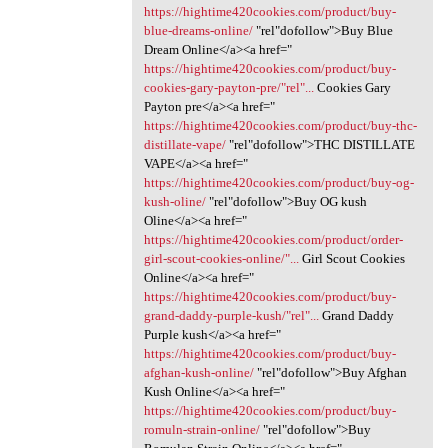
https://hightime420cookies.com/product/buy-
blue-dreams-online/
‎"rel"dofollow">Buy Blue
Dream Online</a><a href="
https://hightime420cookies.com/product/buy-
cookies-gary-payton-pre/"rel"...
Cookies Gary
Payton pre</a><a href="
https://hightime420cookies.com/product/buy-thc-
distillate-vape/
‎"rel"dofollow">THC DISTILLATE
VAPE</a><a href="
https://hightime420cookies.com/product/buy-og-
kush-oline/
‎"rel"dofollow">Buy OG kush
Oline</a><a href="
https://hightime420cookies.com/product/order-
girl-scout-cookies-online/"...
Girl Scout Cookies
Online</a><a href="
https://hightime420cookies.com/product/buy-
grand-daddy-purple-kush/"rel"...
Grand Daddy
Purple kush</a><a href="
https://hightime420cookies.com/product/buy-
afghan-kush-online/
"rel"dofollow">Buy Afghan
Kush Online</a><a href="
https://hightime420cookies.com/product/buy-
romuln-strain-online/
‎"rel"dofollow">Buy