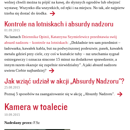
wolnej chwili można tu pójść na kawę, do słynnych ogrodów lub obejrzeć
wystawę. Wszystko dla wszystkich, od ręki i na miejscu. No tak, ale najpierw
trzeba się dostać do środka.
Kontrole na lotniskach i absurdy nadzoru
01.09.2015
Na łamach
Dziennika Opinii, Katarzyna Szymielewicz przedstawia swój
absurd nadzoru – kontrole na lotniskach
: „Dokładnie ten sam przedmiot –
ładowarka, kawałek kabla, but na podwyższonej podeszwie, pasek, kawałek
metalu gdzieś przy ciele, czy coś w kształcie tuby – raz uruchamia sygnał
ostrzegawczy i oznacza stracone 15 minut na dodatkowe sprawdzenie, a
innym razem okazuje się zupełnie niewidzialny”. A jaki absurd nadzoru
uwiera Ciebie najbardziej?
Jak wziąć udział w akcji „Absurdy Nadzoru"?
25.08.2015
Poznaj 5 sposobów na zaangażowanie się w akcję „Absurdy Nadzoru".
Kamera w toalecie
10.09.2015
Nadesłany przez:
F.Sz