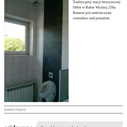
Toaleta przy stacji benzynowej
Orlen w Rabie Wyżnej 256a.
Kamera jest umieszczona
centralnie nad pisuarem.
kamery-bajery
K