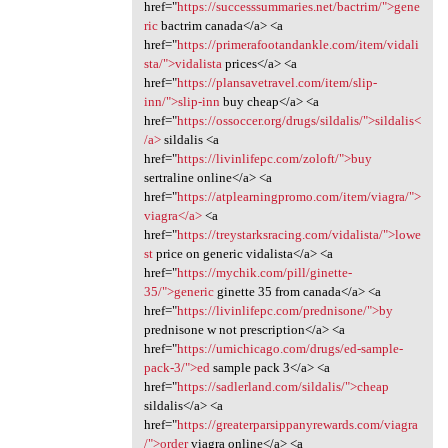
href="
https://successsummaries.net/bactrim/">gene
ric
bactrim canada</a> <a
href="
https://primerafootandankle.com/item/vidali
sta/">vidalista
prices</a> <a
href="
https://plansavetravel.com/item/slip-
inn/">slip-inn
buy cheap</a> <a
href="
https://ossoccer.org/drugs/sildalis/">sildalis<
/a>
sildalis <a
href="
https://livinlifepc.com/zoloft/">buy
sertraline online</a> <a
href="
https://atplearningpromo.com/item/viagra/">
viagra</a>
<a
href="
https://treystarksracing.com/vidalista/">lowe
st
price on generic vidalista</a> <a
href="
https://mychik.com/pill/ginette-
35/">generic
ginette 35 from canada</a> <a
href="
https://livinlifepc.com/prednisone/">by
prednisone w not prescription</a> <a
href="
https://umichicago.com/drugs/ed-sample-
pack-3/">ed
sample pack 3</a> <a
href="
https://sadlerland.com/sildalis/">cheap
sildalis</a> <a
href="
https://greaterparsippanyrewards.com/viagra
/">order
viagra online</a> <a