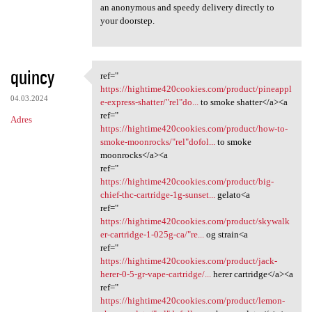
an anonymous and speedy delivery directly to
your doorstep.
quincy
ref="
ref=" https:/
https://hightime420cookies.com/product/pineappl
04.03.2024
e-express-shatter/"rel"do...
to smoke shatter</a><a
ref="
Adres
https://hightime420cookies.com/product/how-to-
smoke-moonrocks/"rel"dofol...
to smoke
moonrocks</a><a
ref="
https://hightime420cookies.com/product/big-
chief-thc-cartridge-1g-sunset...
gelato<a
ref="
https://hightime420cookies.com/product/skywalk
er-cartridge-1-025g-ca/"re...
og strain<a
ref="
https://hightime420cookies.com/product/jack-
herer-0-5-gr-vape-cartridge/...
herer cartridge</a><a
ref="
https://hightime420cookies.com/product/lemon-