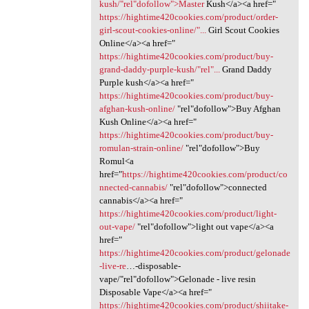
kush/"rel"dofollow">Master
Kush</a><a href="
https://hightime420cookies.com/product/order-
girl-scout-cookies-online/"...
Girl Scout Cookies
Online</a><a href="
https://hightime420cookies.com/product/buy-
grand-daddy-purple-kush/"rel"...
Grand Daddy
Purple kush</a><a href="
https://hightime420cookies.com/product/buy-
afghan-kush-online/
"rel"dofollow">Buy Afghan
Kush Online</a><a href="
https://hightime420cookies.com/product/buy-
romulan-strain-online/
‎"rel"dofollow">Buy
Romul<a
href="
https://hightime420cookies.com/product/co
nnected-cannabis/
‎"rel"dofollow">connected
cannabis</a><a href="
https://hightime420cookies.com/product/light-
out-vape/
"rel"dofollow">light out vape</a><a
href="
https://hightime420cookies.com/product/gelonade
-live-re
…-disposable-
vape/"rel"dofollow">Gelonade - live resin
Disposable Vape</a><a href="
https://hightime420cookies.com/product/shiitake-