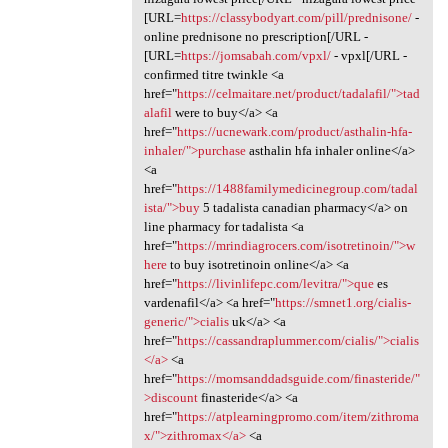
[URL=
https://classybodyart.com/pill/prednisone/
-
online prednisone no prescription[/URL -
[URL=
https://jomsabah.com/vpxl/
- vpxl[/URL -
confirmed titre twinkle <a
href="
https://celmaitare.net/product/tadalafil/">tad
alafil
were to buy</a> <a
href="
https://ucnewark.com/product/asthalin-hfa-
inhaler/">purchase
asthalin hfa inhaler online</a>
<a
href="
https://1488familymedicinegroup.com/tadal
ista/">buy
5 tadalista canadian pharmacy</a> on
line pharmacy for tadalista <a
href="
https://mrindiagrocers.com/isotretinoin/">w
here
to buy isotretinoin online</a> <a
href="
https://livinlifepc.com/levitra/">que
es
vardenafil</a> <a href="
https://smnet1.org/cialis-
generic/">cialis
uk</a> <a
href="
https://cassandraplummer.com/cialis/">cialis
</a>
<a
href="
https://momsanddadsguide.com/finasteride/"
>discount
finasteride</a> <a
href="
https://atplearningpromo.com/item/zithroma
x/">zithromax</a>
<a