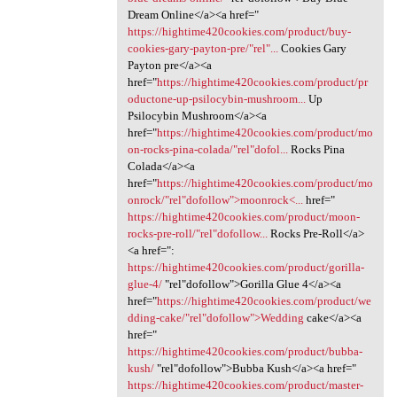
Dream Online</a><a href="
https://hightime420cookies.com/product/buy-
cookies-gary-payton-pre/"rel"...
Cookies Gary
Payton pre</a><a
href="
https://hightime420cookies.com/product/pr
oductone-up-psilocybin-mushroom...
Up
Psilocybin Mushroom</a><a
href="
https://hightime420cookies.com/product/mo
on-rocks-pina-colada/"rel"dofol...
Rocks Pina
Colada</a><a
href="
https://hightime420cookies.com/product/mo
onrock/"rel"dofollow">moonrock<...
href="
https://hightime420cookies.com/product/moon-
rocks-pre-roll/"rel"dofollow...
Rocks Pre-Roll</a>
<a href=":
https://hightime420cookies.com/product/gorilla-
glue-4/
‎"rel"dofollow">Gorilla Glue 4</a><a
href="
https://hightime420cookies.com/product/we
dding-cake/"rel"dofollow">Wedding
cake</a><a
href="
https://hightime420cookies.com/product/bubba-
kush/
‎"rel"dofollow">Bubba Kush</a><a href="
https://hightime420cookies.com/product/master-