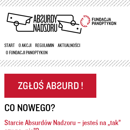
Przejdź
do
treści
START
O AKCJI
REGULAMIN
AKTUALNOŚCI
O FUNDACJI PANOPTYKON
CO NOWEGO?
Starcie Absurdów Nadzoru – jesteś na „tak”