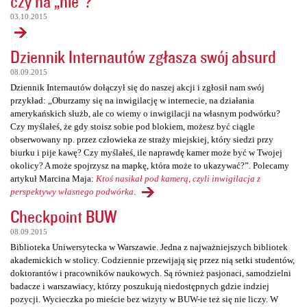
czy na „nie”?
03.10.2015
Dziennik Internautów zgłasza swój absurd
08.09.2015
Dziennik Internautów dołączył się do naszej akcji i zgłosił nam swój
przykład: „Oburzamy się na inwigilację w internecie, na działania
amerykańskich służb, ale co wiemy o inwigilacji na własnym podwórku?
Czy myślałeś, że gdy stoisz sobie pod blokiem, możesz być ciągle
obserwowany np. przez człowieka ze straży miejskiej, który siedzi przy
biurku i pije kawę? Czy myślałeś, ile naprawdę kamer może być w Twojej
okolicy? A może spojrzysz na mapkę, która może to ukazywać?”. Polecamy
artykuł Marcina Maja:
Ktoś nasikał pod kamerą, czyli inwigilacja z
perspektywy własnego podwórka
.
Checkpoint BUW
08.09.2015
Biblioteka Uniwersytecka w Warszawie. Jedna z najważniejszych bibliotek
akademickich w stolicy. Codziennie przewijają się przez nią setki studentów,
doktorantów i pracowników naukowych. Są również pasjonaci, samodzielni
badacze i warszawiacy, którzy poszukują niedostępnych gdzie indziej
pozycji. Wycieczka po mieście bez wizyty w BUW-ie też się nie liczy. W