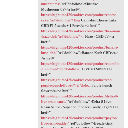
mushrooms/
"rel"dofollow">Shiitake
Mushrooms</a><a href=":
https://hightime420cookies.com/product/cheese-
cake/"rel"dofollow">Hug
Cannabis Cheese Cake
CBD F1 5 seeds + 1 Free</a><a href="
https://hightime420cookies.com/product/hawaiian
-haze-cbd/"rel"dofollow">...
Haze - CBD</a><a
href="
https://hightime420cookies.com/product/banana-
kush-cbd/
"rel"dofollow">Banana Kush CBD</a>
<a href="
https://hightime420cookies.com/product/chemfire
-live-resin/"rel"dofollow...
LIVE RESIN</a><a
href="
https://hightime420cookies.com/product/cbd-
purple-punch-flower/"rel"dofo...
Purple Punch
flower</a><a href="
https://hightime420cookies.com/product/delta-8-
live-resin-sauce/
‎"rel"dofollow">Delta-8 Live
Resin Sauce - Super Sour Space Candy - 1g</a><a
href="
https://hightime420cookies.com/product/payton-
live-resin-budder/
‎"rel"dofollow">Beezle Gary