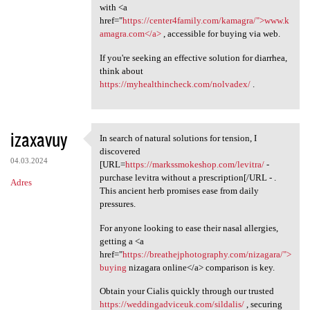
with <a
href="
https://center4family.com/kamagra/">www.k
amagra.com</a>
, accessible for buying via web.
If you're seeking an effective solution for diarrhea,
think about
https://myhealthincheck.com/nolvadex/
.
izaxavuy
In search of natural solutions for tension, I
In search of natural
discovered
04.03.2024
[URL=
https://markssmokeshop.com/levitra/
-
purchase levitra without a prescription[/URL - .
Adres
This ancient herb promises ease from daily
pressures.
For anyone looking to ease their nasal allergies,
getting a <a
href="
https://breathejphotography.com/nizagara/">
buying
nizagara online</a> comparison is key.
Obtain your Cialis quickly through our trusted
https://weddingadviceuk.com/sildalis/
, securing