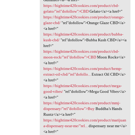
https://hightime420cookies.com/product/cbd-
gelato/"rel"dofollow">CBD
Gelato</a><a href="
https://hightime420cookies.com/product/orange-
glaze-cbd/
‎"rel"dofollow">Orange Glaze CBD</a>
<a href="
https://hightime420cookies.com/product/bubba-
kush-cbd/
‎"rel"dofollow">Bubba Kush CBD</a><a
href="
https://hightime420cookies.com/product/cbd-
moon-rock/"rel"dofollow">CBD
Moon Rocks</a>
<a href="
https://hightime420cookies.com/product/hemp-
extract-oil-cbd/"rel"dofollo...
Extract Oil CBD</a>
<a href="
https://hightime420cookies.com/product/mega-
good-vibes/
‎"rel"dofollow">Mega Good Vibes</a>
<a href="
https://hightime420cookies.com/product/mmj-
dispensary/"rel"dofollow">Buy
Buddha’s Hands
Runtz</a><a href="
https://hightime420cookies.com/product/marijuan
a-dispensary-near-me/"rel...
dispensary near me</a>
<a href="