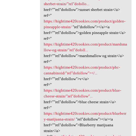
sherbet-strain/"rel"dofollo...
href=""rel"dofollow">sunset sherbet strain</a>
ref="
https://hightime420cookies.com/product/golden-
pineapple-strain/
‎"rel"dofollow"></a><a
href=""rel"dofollow">golden pineapple strain</a>
ref="
https://hightime420cookies.com/product/marshma
llow-og-strain/"rel"dofoll...
href=""rel"dofollow">marshmallow og strain</a>
ref="
https://hightime420cookies.com/product/phc-
cannabinoid/"rel"dofollow"></...
href=""rel"dofollow">v</a>
ref="
https://hightime420cookies.com/product/blue-
cheese-strain/"rel"dofollow"...
href=""rel"dofollow">blue cheese strain</a>
ref="
https://hightime420cookies.com/product/blueberr
y-marijuana-strain/
‎"rel"dofollow"></a><a
href=""rel"dofollow">Blueberry marijuana
strain</a>