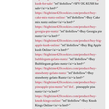
kush-for-sale/
‎"rel"dofollow">SFV OG KUSH for
sale</a><a href="
https://hightime420cookies.com/product/buy-
cake-mix-runtz-online/
‎"rel"dofollow">Buy Cake
mix runtz online</a><a href="
https://hightime420cookies.com/product/buy-
georgia-pie-runtz/
‎"rel"dofollow">Buy Georgia pie
runtz</a><a href="
https://hightime420cookies.com/product/buy-big-
apple-kush-online/
‎"rel"dofollow">Buy Big Apple
kush Online</a><a href="
https://hightime420cookies.com/product/buy-
bubblegum-gelato-runtz/
‎"rel"dofollow">Buy
Bubblegum gelato runtz</a><a href="
https://hightime420cookies.com/product/buy-
strawberry-gelato-runtz/
‎"rel"dofollow">Buy
strawberry gelato Runtz</a><a href="
https://hightime420cookies.com/product/buy-
pineapple-piss-runtz/"rel"dof...
pineapple piss
runtz</a><a href="
https://hightime420cookies.com/product/buy-
krush-kings-online/
"rel"dofollow">Buy Krush
Kings Online</a><a href="