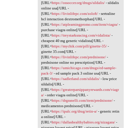
[URL=
https://ossoccer.org/drugs/sildalis/
- sildalis
online usa[/URL -
[URL=
https://livinlifepc.com/zoloft/
- sertraline
hcl interaction dextromethorphan[/URL -
[URL=
https://atplearningpromo.com/item/viagra/
-
purchase viagra online[/URL -
[URL=
https://treystarksracing.com/vidalista/
-
cheapest 40 mg generic vidalista[/URL -
[URL=
https://mychik.com/pill/ginette-35/
-
ginette 35.com[/URL -
[URL=
https://livinlifepc.com/prednisone/
-
prednisone online no prescription[/URL -
[URL=
https://umichicago.com/drugs/ed-sample-
pack-3/
- ed sample pack 3 online usa[/URL -
[URL=
https://sadlerland.com/sildalis/
- low price
sildalis[/URL -
[URL=
https://greaterparsippanyrewards.com/viagr
a/
- order viagra online[/URL -
[URL=
https://drgranelli.com/item/prednisone/
-
medicamentos prednisone[/URL -
[URL=
https://ipalc.org/drug/retin-a/
- generic retin
a online[/URL -
[URL=
https://dallashealthybabies.org/nizagara/
-
nizagara lowest price[/URL - nizagara lowest price