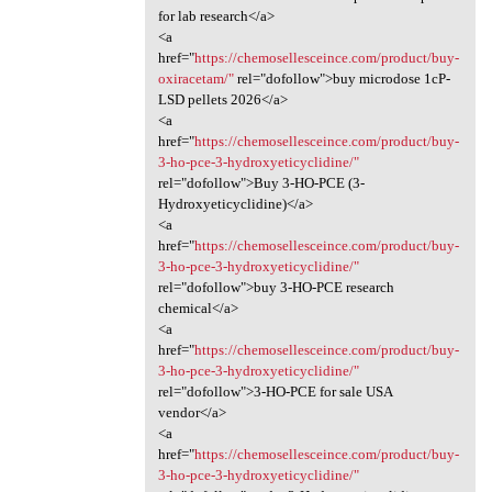
for lab research</a>
<a
href="
https://chemosellesceince.com/product/buy-
oxiracetam/"
rel="dofollow">buy microdose 1cP-
LSD pellets 2026</a>
<a
href="
https://chemosellesceince.com/product/buy-
3-ho-pce-3-hydroxyeticyclidine/"
rel="dofollow">Buy 3-HO-PCE (3-
Hydroxyeticyclidine)</a>
<a
href="
https://chemosellesceince.com/product/buy-
3-ho-pce-3-hydroxyeticyclidine/"
rel="dofollow">buy 3-HO-PCE research
chemical</a>
<a
href="
https://chemosellesceince.com/product/buy-
3-ho-pce-3-hydroxyeticyclidine/"
rel="dofollow">3-HO-PCE for sale USA
vendor</a>
<a
href="
https://chemosellesceince.com/product/buy-
3-ho-pce-3-hydroxyeticyclidine/"