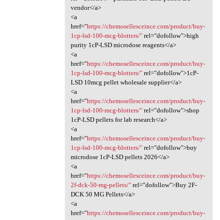
vendor</a>
<a
href="
https://chemosellesceince.com/product/buy-
1cp-lsd-100-mcg-blotters/"
rel="dofollow">high
purity 1cP-LSD microdose reagents</a>
<a
href="
https://chemosellesceince.com/product/buy-
1cp-lsd-100-mcg-blotters/"
rel="dofollow">1cP-
LSD 10mcg pellet wholesale supplier</a>
<a
href="
https://chemosellesceince.com/product/buy-
1cp-lsd-100-mcg-blotters/"
rel="dofollow">shop
1cP-LSD pellets for lab research</a>
<a
href="
https://chemosellesceince.com/product/buy-
1cp-lsd-100-mcg-blotters/"
rel="dofollow">buy
microdose 1cP-LSD pellets 2026</a>
<a
href="
https://chemosellesceince.com/product/buy-
2f-dck-50-mg-pellets/"
rel="dofollow">Buy 2F-
DCK 50 MG Pellets</a>
<a
href="
https://chemosellesceince.com/product/buy-