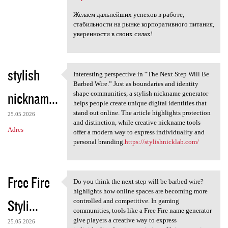
Желаем дальнейших успехов в работе,
стабильности на рынке корпоративного питания,
уверенности в своих силах!
stylish
Interesting perspective in “The Next Step Will Be
Interesting perspective in
Barbed Wire.” Just as boundaries and identity
nicknam...
shape communities, a stylish nickname generator
helps people create unique digital identities that
stand out online. The article highlights protection
25.05.2026
and distinction, while creative nickname tools
Adres
offer a modern way to express individuality and
personal branding.
https://stylishnicklab.com/
Free Fire
Do you think the next step will be barbed wire?
Do you think the next step
highlights how online spaces are becoming more
Styli...
controlled and competitive. In gaming
communities, tools like a Free Fire name generator
give players a creative way to express
25.05.2026