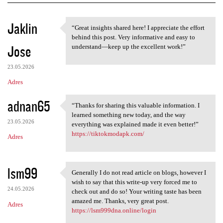
K
Jaklin
“Great insights shared here! I appreciate the effort
“Great insights shared here!
o
behind this post. Very informative and easy to
Jose
m
understand—keep up the excellent work!”
e
23.05.2026
n
Adres
t
adnan65
a
“Thanks for sharing this valuable information. I
“Thanks for sharing this
learned something new today, and the way
r
23.05.2026
everything was explained made it even better!”
z
https://tiktokmodapk.com/
Adres
e
lsm99
Generally I do not read article on blogs, however I
Generally I do not read
wish to say that this write-up very forced me to
24.05.2026
check out and do so! Your writing taste has been
amazed me. Thanks, very great post.
Adres
https://lsm999dna.online/login