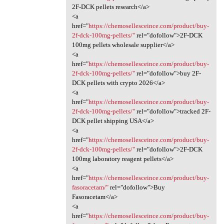
2F-DCK pellets research</a>
<a
href="
https://chemosellesceince.com/product/buy-
2f-dck-100mg-pellets/"
rel="dofollow">2F-DCK
100mg pellets wholesale supplier</a>
<a
href="
https://chemosellesceince.com/product/buy-
2f-dck-100mg-pellets/"
rel="dofollow">buy 2F-
DCK pellets with crypto 2026</a>
<a
href="
https://chemosellesceince.com/product/buy-
2f-dck-100mg-pellets/"
rel="dofollow">tracked 2F-
DCK pellet shipping USA</a>
<a
href="
https://chemosellesceince.com/product/buy-
2f-dck-100mg-pellets/"
rel="dofollow">2F-DCK
100mg laboratory reagent pellets</a>
<a
href="
https://chemosellesceince.com/product/buy-
fasoracetam/"
rel="dofollow">Buy
Fasoracetam</a>
<a
href="
https://chemosellesceince.com/product/buy-