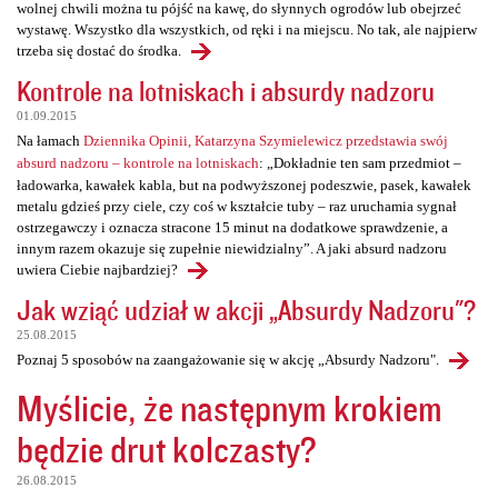
wolnej chwili można tu pójść na kawę, do słynnych ogrodów lub obejrzeć
wystawę. Wszystko dla wszystkich, od ręki i na miejscu. No tak, ale najpierw
trzeba się dostać do środka.
Kontrole na lotniskach i absurdy nadzoru
01.09.2015
Na łamach
Dziennika Opinii, Katarzyna Szymielewicz przedstawia swój
absurd nadzoru – kontrole na lotniskach
: „Dokładnie ten sam przedmiot –
ładowarka, kawałek kabla, but na podwyższonej podeszwie, pasek, kawałek
metalu gdzieś przy ciele, czy coś w kształcie tuby – raz uruchamia sygnał
ostrzegawczy i oznacza stracone 15 minut na dodatkowe sprawdzenie, a
innym razem okazuje się zupełnie niewidzialny”. A jaki absurd nadzoru
uwiera Ciebie najbardziej?
Jak wziąć udział w akcji „Absurdy Nadzoru"?
25.08.2015
Poznaj 5 sposobów na zaangażowanie się w akcję „Absurdy Nadzoru".
Myślicie, że następnym krokiem
będzie drut kolczasty?
26.08.2015