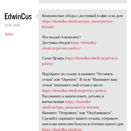
EdwinCus
Комплексные обеды с доставкой в офис и на дом
Комплексные обеды с доставкой
https://dostafka-obedi.ru/type_menu/pervye-
25.05.2026
blyuda/
Adres
Что входит в комплекс?
Доставка обедов
https://dostafka-
obedi.ru/privacy-policy/
Салат Цезарь
https://dostafka-obedi.ru/privacy-
policy/
Перейдите по ссылке и нажмите "Оставить
отзыв" или "Оценить". В поле "Напишите ваш
отзыв" напишите свой отзыв о месте
https://dostafka-obedi.ru/privacy-policy/
Расскажите о вашем опыте, деталях и
впечатлениях
https://dostafka-
obedi.ru/type_menu/pervye-blyuda/
Нажмите "Отправить" или "Опубликовать".
Сделайте скриншот вашего отзыва, отправьте
нам и мы начислим бонусы в течении одного дня
https://dostafka-obedi.ru/