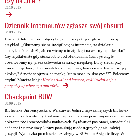
czy na „nie”?
03.10.2015
Dziennik Internautów zgłasza swój absurd
08.09.2015
Dziennik Internautów dołączył się do naszej akcji i zgłosił nam swój
przykład: „Oburzamy się na inwigilację w internecie, na działania
amerykańskich służb, ale co wiemy o inwigilacji na własnym podwórku?
Czy myślałeś, że gdy stoisz sobie pod blokiem, możesz być ciągle
obserwowany np. przez człowieka ze straży miejskiej, który siedzi przy
biurku i pije kawę? Czy myślałeś, ile naprawdę kamer może być w Twojej
okolicy? A może spojrzysz na mapkę, która może to ukazywać?”. Polecamy
artykuł Marcina Maja:
Ktoś nasikał pod kamerą, czyli inwigilacja z
perspektywy własnego podwórka
.
Checkpoint BUW
08.09.2015
Biblioteka Uniwersytecka w Warszawie. Jedna z najważniejszych bibliotek
akademickich w stolicy. Codziennie przewijają się przez nią setki studentów,
doktorantów i pracowników naukowych. Są również pasjonaci, samodzielni
badacze i warszawiacy, którzy poszukują niedostępnych gdzie indziej
pozycji. Wycieczka po mieście bez wizyty w BUW-ie też się nie liczy. W