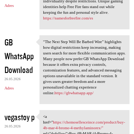
individuality despite restrictions. Unique gaming
Adres
identities help Free Fire fans stand out while
keeping the fun and personal style alive.
https://namesforfreefire.com/es
GB
“The Next Step Will Be Barbed Wire” highlights
“The Next Step Will Be Barbed
how digital restrictions keep increasing, making
WhatsApp
users search for more flexible communication apps.
Many people now prefer GB WhatsApp Download
because it offers extra privacy controls,
Download
customization features, and advanced messaging
options unavailable in the standard version. It
26.05.2026
gives users greater freedom and a more
personalized chatting experience
Adres
online.
https://gbwhatsapp.app/
vegastoy p
<a
<a href="https:/
href="
https://chemosellesceince.com/product/buy-
26.05.2026
4b-mar-4-bromo-4-methylaminorex/"
rel="dofollow">Buy 4B-MAR (4-Bromo-4-