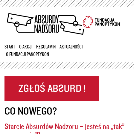
Przejdź
do
treści
START
O AKCJI
REGULAMIN
AKTUALNOŚCI
O FUNDACJI PANOPTYKON
CO NOWEGO?
Starcie Absurdów Nadzoru – jesteś na „tak”