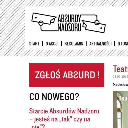
START
O AKCJI
REGULAMIN
AKTUALNOŚCI
O FUN
Teat
05.09.201
Nadesłan
CO NOWEGO?
Starcie Absurdów Nadzoru
– jesteś na „tak” czy na
„nie”?