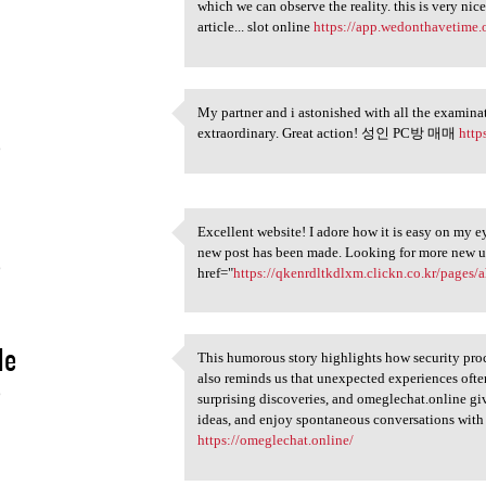
which we can observe the reality. this is very nic
article... slot online
https://app.wedonthavetime.o
My partner and i astonished with all the examinati
My partner and i astonished
extraordinary. Great action! 성인 PC방 매매
http
6
Excellent website! I adore how it is easy on my e
Excellent website! I adore
new post has been made. Looking for more new up
6
href="
https://qkenrdltkdlxm.clickn.co.kr/pages
le
This humorous story highlights how security proc
This humorous story
also reminds us that unexpected experiences often 
6
surprising discoveries, and omeglechat.online gi
ideas, and enjoy spontaneous conversations with
https://omeglechat.online/