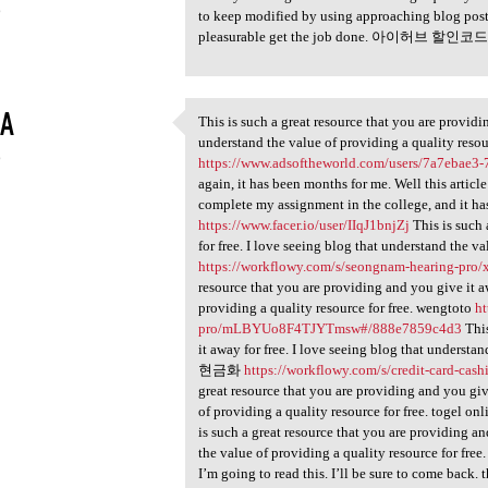
6
to keep modified by using approaching blog post
pleasurable get the job done. 아이허브 할인코
A
This is such a great resource that you are providi
This is such a great resource
understand the value of providing a quality resou
6
https://www.adsoftheworld.com/users/7a7ebae
again, it has been months for me. Well this article 
complete my assignment in the college, and it has
https://www.facer.io/user/IIqJ1bnjZj
This is such 
for free. I love seeing blog that understand the
https://workflowy.com/s/seongnam-hearing-
resource that you are providing and you give it aw
providing a quality resource for free. wengtoto
ht
pro/mLBYUo8F4TJYTmsw#/888e7859c4d3
This
it away for free. I love seeing blog that unders
현금화
https://workflowy.com/s/credit-card-
great resource that you are providing and you give
of providing a quality resource for free. togel on
is such a great resource that you are providing an
the value of providing a quality resource for free
I’m going to read this. I’ll be sure to come back. t