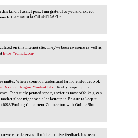
 this kind of useful post. I am grateful to you and expect
ry much. แทงบอลสเต็ปยังไงให้ได้กำไร
rculated on this internet site. They've been awesome as well as
et
https://idmdl.com/
he matter, When i count on understand far more. slot depo 5k
a-Bersama-dengan-Manfaat-Slo...
Really unquie place,
ce. Fantasticly penned report, anxieties most of folks given
market place might be a a lot better put. Be sure to keep it
d098/Finding-the-current-Connection-with-Online-Slot-
Your website deserves all of the positive feedback it’s been