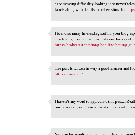
I merely imagined it usually
experiencing difficulity looking into neverthele
6
labels along with details in below. situs slot
http
I found so many interesting stuff in your blog es
I found so many interesting
articles, I guess I am not the only one having a
6
https://proheatair.com/tang-bon-line-betting-gui
The post is written in very a good manner and it 
The post is written in very a
https://virotex.fi/
6
I haven’t any word to appreciate this post.....Real
I haven’t any word to
post it was a great human..thanks for shared this w
6
You can be permitted to content artists, however 