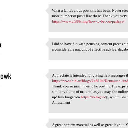
What a fantabulous post this has been. Never seen
What a fantabulous post this
more number of posts like these. Thank you ve
6
https://www.ufa88s.ing/how-to-bet-on-parlays/
a
I did so have fun with perusing content pieces ci
I did so have fun with
a considerable amount of effective advice. dausb
6
wowk
Appreciate it intended for giving new messages t
Appreciate it intended for
https://www.bib.az/blogs/148104/Kemajuan-And
6
Thank you so much meant for posting The experien
similar volume of material as you may, the online 
up! link hargatoto
https://velog.io/
@syedmushahi
Amusement
A great content material as well as great layout. 