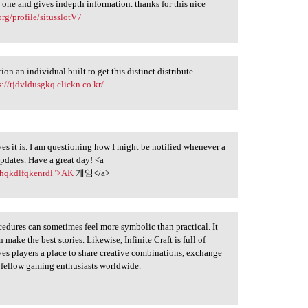
e one and gives indepth information. thanks for this nice
rg/profile/situsslotV7
on an individual built to get this distinct distribute
s://tjdvldusgkq.clickn.co.kr/
yes it is. I am questioning how I might be notified whenever a
dates. Have a great day! <a
/ahqkdlfqkenrdl">AK
게임</a>
edures can sometimes feel more symbolic than practical. It
make the best stories. Likewise, Infinite Craft is full of
ves players a place to share creative combinations, exchange
 fellow gaming enthusiasts worldwide.