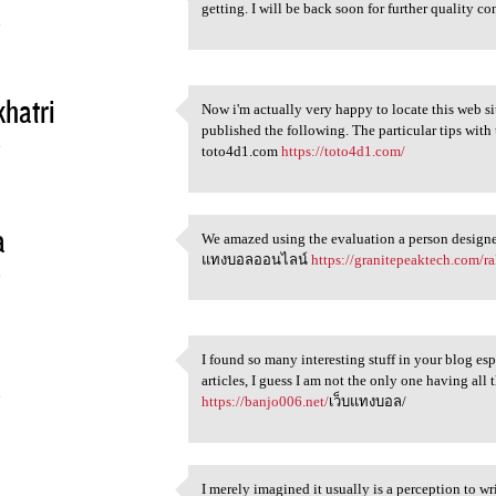
A great content material as
getting. I will be back soon for further quality c
6
khatri
Now i'm actually very happy to locate this web si
Now i'm actually very happy
published the following. The particular tips with 
6
toto4d1.com
https://toto4d1.com/
a
We amazed using the evaluation a person designed
We amazed using the
แทงบอลออนไลน์
https://granitepeaktech.com/ra
6
I found so many interesting stuff in your blog es
I found so many interesting
articles, I guess I am not the only one having a
6
https://banjo006.net/
เว็บแทงบอล/
I merely imagined it usually is a perception to 