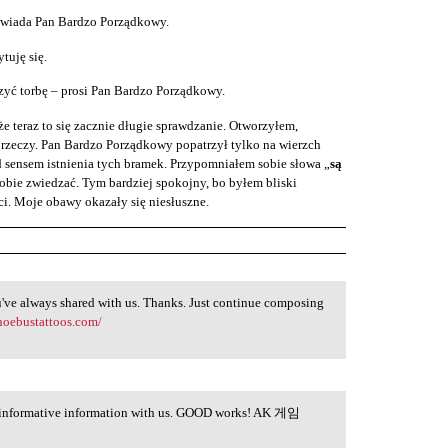
owiada Pan Bardzo Porządkowy.
tuję się.
rzyć torbę – prosi Pan Bardzo Porządkowy.
e teraz to się zacznie długie sprawdzanie. Otworzyłem,
rzeczy. Pan Bardzo Porządkowy popatrzył tylko na wierzch
 sensem istnienia tych bramek. Przypomniałem sobie słowa „
są
obie zwiedzać. Tym bardziej spokojny, bo byłem bliski
i. Moje obawy okazały się niesłuszne.
u've always shared with us. Thanks. Just continue composing
hoebustattoos.com/
his informative information with us. GOOD works! AK 게임