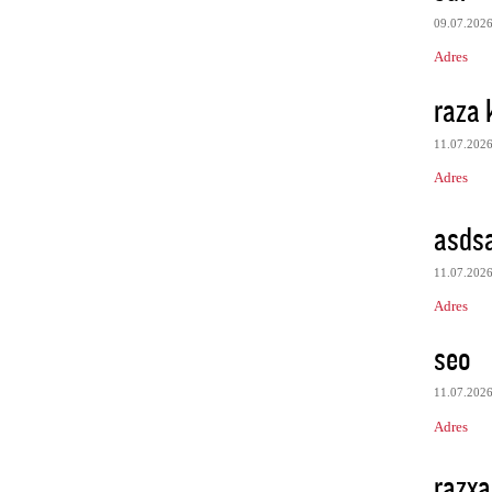
09.07.202
Adres
raza 
11.07.202
Adres
asds
11.07.202
Adres
seo
11.07.202
Adres
razxa