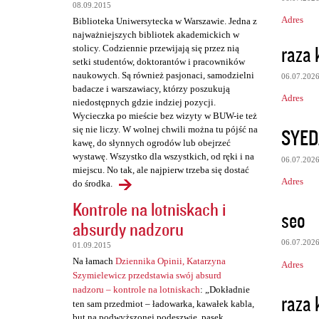
a
08.09.2015
Adres
Biblioteka Uniwersytecka w Warszawie. Jedna z
r
najważniejszych bibliotek akademickich w
z
raza 
stolicy. Codziennie przewijają się przez nią
setki studentów, doktorantów i pracowników
e
naukowych. Są również pasjonaci, samodzielni
06.07.202
badacze i warszawiacy, którzy poszukują
Adres
niedostępnych gdzie indziej pozycji.
Wycieczka po mieście bez wizyty w BUW-ie też
SYED
się nie liczy. W wolnej chwili można tu pójść na
kawę, do słynnych ogrodów lub obejrzeć
wystawę. Wszystko dla wszystkich, od ręki i na
06.07.202
miejscu. No tak, ale najpierw trzeba się dostać
Adres
do środka.
Kontrole na lotniskach i
seo
absurdy nadzoru
06.07.202
01.09.2015
Na łamach
Dziennika Opinii, Katarzyna
Adres
Szymielewicz przedstawia swój absurd
nadzoru – kontrole na lotniskach
: „Dokładnie
raza 
ten sam przedmiot – ładowarka, kawałek kabla,
but na podwyższonej podeszwie, pasek,