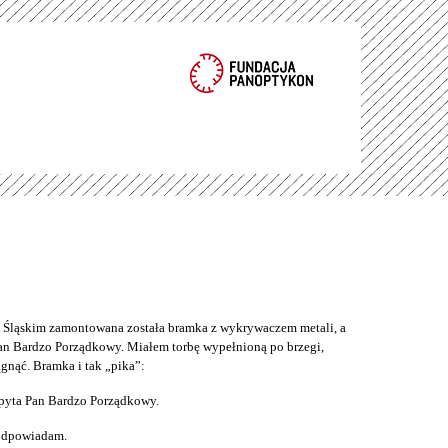
ąskim zamontowana została bramka z wykrywaczem metali, a
an Bardzo Porządkowy. Miałem torbę wypełnioną po brzegi,
gnąć. Bramka i tak „pika”:
pyta Pan Bardzo Porządkowy.
 odpowiadam.