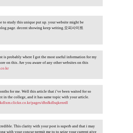
ike to study this unique put up. your website might be
ur blog page. decent showing keep writing.오피사이트
st is probably where I got the most useful information for my
re on this. Are you aware of any other websites on this
.co.kr
onths for me. Well this article that i’ve been waited for so
t in the college, and it has same topic with your article.
tkdlxm.clickn.co.kr/pages/dhsfkdlsqkenrdl
redible. This clarity with your post is superb and that i may
along with your concur permit me to to seize your current give