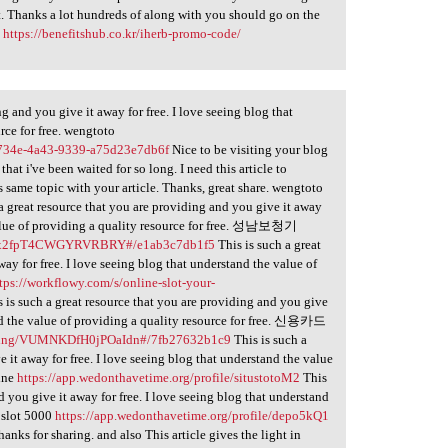
. Thanks a lot hundreds of along with you should go on the
드
https://benefitshub.co.kr/iherb-promo-code/
ng and you give it away for free. I love seeing blog that
rce for free. wengtoto
3-734e-4a43-9339-a75d23e7db6f
Nice to be visiting your blog
that i've been waited for so long. I need this article to
 same topic with your article. Thanks, great share. wengtoto
a great resource that you are providing and you give it away
 value of providing a quality resource for free. 성남보청기
pro/x2fpT4CWGYRVRBRY#/e1ab3c7db1f5
This is such a great
ay for free. I love seeing blog that understand the value of
tps://workflowy.com/s/online-slot-your-
 is such a great resource that you are providing and you give
tand the value of providing a quality resource for free. 신용카드
cashing/VUMNKDfH0jPOaIdn#/7fb27632b1c9
This is such a
 it away for free. I love seeing blog that understand the value
line
https://app.wedonthavetime.org/profile/situstotoM2
This
d you give it away for free. I love seeing blog that understand
. slot 5000
https://app.wedonthavetime.org/profile/depo5kQ1
hanks for sharing. and also This article gives the light in