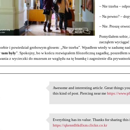
– Nie trzeba – odp
– Na pewno? – dopy
– Nie. Proszę otwo
Pomyślałem sobie, ż
zacząłem wyciągać 
torbie i powiedział grobowym głosem: „Nie trzeba”. Wpadłem wtedy w zadumę nad
y tam były
”. Spokojny, bo w końcu rozwiązałem filozoficzną zagadkę, poszedłem s
ania z wycieczki do muzeum ze względu na tę bramkę i zagrożenie dla prywatnośc
Awesome and interesting article. Great things yo
Awesome and interesting
this kind of post. Piercing near me
https://www.p
6
Everything has its value. Thanks for sharing t
Everything has its value.
https://qkenrdltkdlxm.clickn.co.kr
6