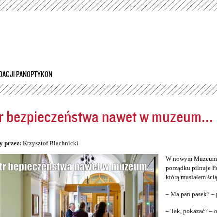
Przejdź
do
treści
DACJI PANOPTYKON
r bezpieczeństwa nawet w muzeum...
5
y przez:
Krzysztof Blachnicki
W nowym Muzeum Śl
porządku pilnuje P
którą musiałem ścią
– Ma pan pasek? – 
– Tak, pokazać? –