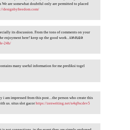
ss We are somewhat doubtful only are permitted to placed
s://designbyfreedom.com/
pecially its discussion. From the tons of comments on your
ll the enjoyment here! keep up the good work...แทงบอล
de-24h/
contains many useful information for me.prediksi togel
ly i am impressed from this post....the person who create this
ith us. situs slot gacor
https://zenwriting.net/n4q0scdev5
it is not connections, in the event they are simply endorsed