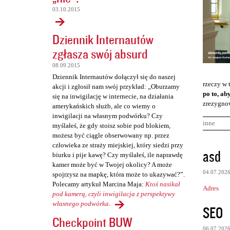
03.10.2015
Dziennik Internautów
zgłasza swój absurd
08.09.2015
Dziennik Internautów dołączył się do naszej
rzeczy w 
akcji i zgłosił nam swój przykład: „Oburzamy
po to, ab
się na inwigilację w internecie, na działania
zrezygnow
amerykańskich służb, ale co wiemy o
inwigilacji na własnym podwórku? Czy
inne
myślałeś, że gdy stoisz sobie pod blokiem,
możesz być ciągle obserwowany np. przez
człowieka ze straży miejskiej, który siedzi przy
K
asd
biurku i pije kawę? Czy myślałeś, ile naprawdę
o
kamer może być w Twojej okolicy? A może
04.07.202
spojrzysz na mapkę, która może to ukazywać?”.
m
Polecamy artykuł Marcina Maja:
Ktoś nasikał
Adres
e
pod kamerą, czyli inwigilacja z perspektywy
n
własnego podwórka
.
SEO
Checkpoint BUW
t
06.07.202