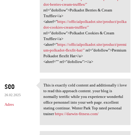
dot-berries-cream-truffles/"
rel="dofollow">Polkadot Berries & Cream
Truffles</a>
<ahref="
https://officialpolkadot.site/product/polka
dot-cookies-cream-truffles/"
rel="dofollow">Polkadot Cookies & Cream
Truffles</a>
<ahref="
https://officialpolkadot.site/product/premi
um-polkadot-flexfit-hat/"
rel="dofollow">Premium
Polkadot flexfit Hat</a>
<ahref="" rel="dofollow"></a>
seo
This is exactly cold content and additionally i love
This is exactly cold content
to read this approach content. your blog is
26.02.2025
normally terrific while you experience wonderful
office personnel into your web page. excellent
Adres
stating continue. Winter Park Top rated personal
trainer
https://darwin-fitness.com/