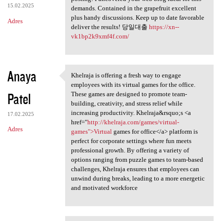
15.02.2025
demands. Contained in the grapefruit excellent
plus handy discussions. Keep up to date favorable
Adres
deliver the results! 당일대출
https://xn--
vk1bp2k9xmf4f.com/
Anaya
Khelraja is offering a fresh way to engage
Khelraja is offering a fresh
employees with its virtual games for the office.
Patel
These games are designed to promote team-
building, creativity, and stress relief while
increasing productivity. Khelraja&rsquo;s <a
17.02.2025
href="
http://khelraja.com/games/virtual-
Adres
games">Virtual
games for office</a> platform is
perfect for corporate settings where fun meets
professional growth. By offering a variety of
options ranging from puzzle games to team-based
challenges, Khelraja ensures that employees can
unwind during breaks, leading to a more energetic
and motivated workforce