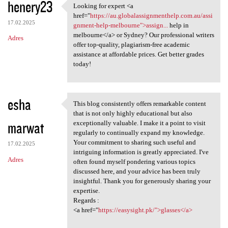
henery23
Looking for expert <a
Looking for expert <a href=
href="
https://au.globalassignmenthelp.com.au/assi
17.02.2025
gnment-help-melbourne">assign...
help in
melbourne</a> or Sydney? Our professional writers
Adres
offer top-quality, plagiarism-free academic
assistance at affordable prices. Get better grades
today!
esha
This blog consistently offers remarkable content
This blog consistently offers
that is not only highly educational but also
marwat
exceptionally valuable. I make it a point to visit
regularly to continually expand my knowledge.
Your commitment to sharing such useful and
17.02.2025
intriguing information is greatly appreciated. I've
Adres
often found myself pondering various topics
discussed here, and your advice has been truly
insightful. Thank you for generously sharing your
expertise.
Regards :
<a href="
https://easysight.pk/">glasses</a>