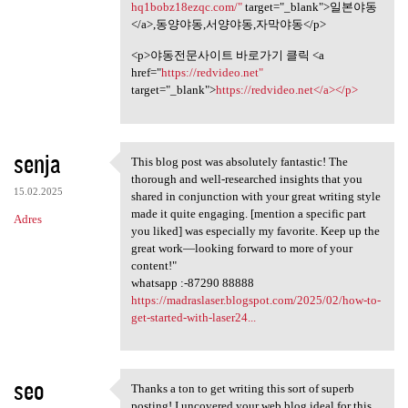
hq1bobz18ezqc.com/"
target="_blank">일본야동
</a>,동양야동,서양야동,자막야동</p>
<p>야동전문사이트 바로가기 클릭 <a
href="
https://redvideo.net"
target="_blank">
https://redvideo.net</a></p>
senja
This blog post was absolutely fantastic! The
This blog post was absolutely
thorough and well-researched insights that you
15.02.2025
shared in conjunction with your great writing style
made it quite engaging. [mention a specific part
Adres
you liked] was especially my favorite. Keep up the
great work—looking forward to more of your
content!"
whatsapp :-87290 88888
https://madraslaser.blogspot.com/2025/02/how-to-
get-started-with-laser24...
seo
Thanks a ton to get writing this sort of superb
Thanks a ton to get writing
posting! I uncovered your web blog ideal for this