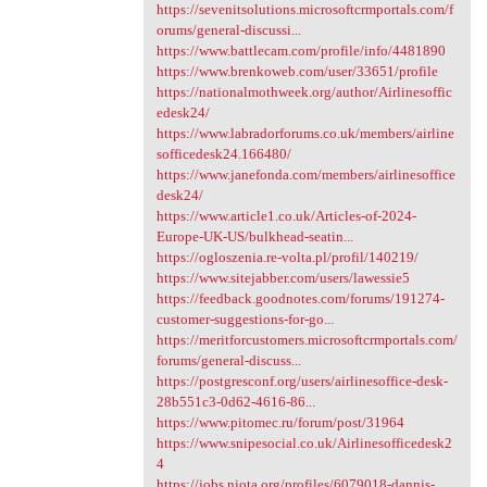
https://sevenitsolutions.microsoftcrmportals.com/f
orums/general-discussi...
https://www.battlecam.com/profile/info/4481890
https://www.brenkoweb.com/user/33651/profile
https://nationalmothweek.org/author/Airlinesoffic
edesk24/
https://www.labradorforums.co.uk/members/airline
sofficedesk24.166480/
https://www.janefonda.com/members/airlinesoffice
desk24/
https://www.article1.co.uk/Articles-of-2024-
Europe-UK-US/bulkhead-seatin...
https://ogloszenia.re-volta.pl/profil/140219/
https://www.sitejabber.com/users/lawessie5
https://feedback.goodnotes.com/forums/191274-
customer-suggestions-for-go...
https://meritforcustomers.microsoftcrmportals.com/
forums/general-discuss...
https://postgresconf.org/users/airlinesoffice-desk-
28b551c3-0d62-4616-86...
https://www.pitomec.ru/forum/post/31964
https://www.snipesocial.co.uk/Airlinesofficedesk2
4
https://jobs.njota.org/profiles/6079018-dannis-