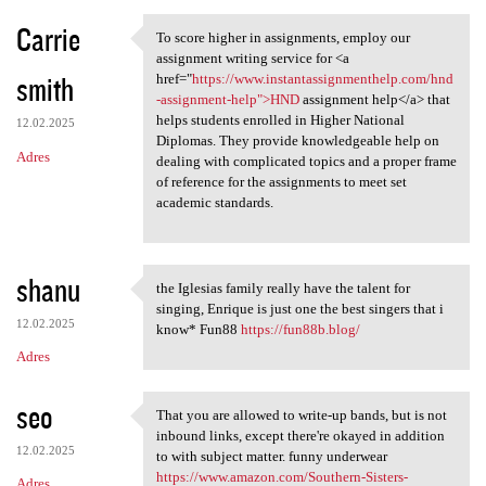
Carrie
To score higher in assignments, employ our
To score higher in
assignment writing service for <a
smith
href="
https://www.instantassignmenthelp.com/hnd
-assignment-help">HND
assignment help</a> that
helps students enrolled in Higher National
12.02.2025
Diplomas. They provide knowledgeable help on
Adres
dealing with complicated topics and a proper frame
of reference for the assignments to meet set
academic standards.
shanu
the Iglesias family really have the talent for
the Iglesias family really
singing, Enrique is just one the best singers that i
12.02.2025
know* Fun88
https://fun88b.blog/
Adres
seo
That you are allowed to write-up bands, but is not
That you are allowed to write
inbound links, except there're okayed in addition
12.02.2025
to with subject matter. funny underwear
https://www.amazon.com/Southern-Sisters-
Adres