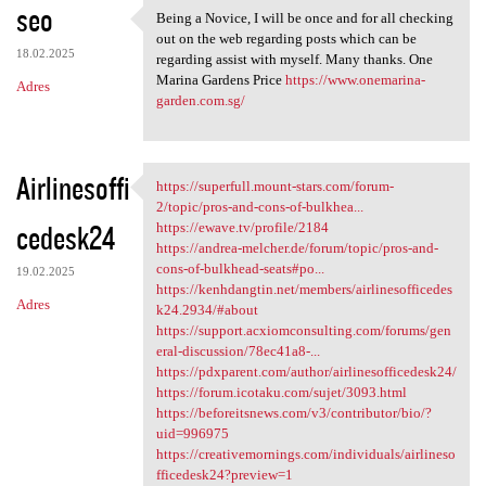
seo
Being a Novice, I will be once and for all checking
Being a Novice, I will be
out on the web regarding posts which can be
18.02.2025
regarding assist with myself. Many thanks. One
Marina Gardens Price
https://www.onemarina-
Adres
garden.com.sg/
Airlinesoffi
https://superfull.mount-stars.com/forum-
https://superfull.mount-stars
2/topic/pros-and-cons-of-bulkhea...
cedesk24
https://ewave.tv/profile/2184
https://andrea-melcher.de/forum/topic/pros-and-
cons-of-bulkhead-seats#po...
19.02.2025
https://kenhdangtin.net/members/airlinesofficedes
Adres
k24.2934/#about
https://support.acxiomconsulting.com/forums/gen
eral-discussion/78ec41a8-...
https://pdxparent.com/author/airlinesofficedesk24/
https://forum.icotaku.com/sujet/3093.html
https://beforeitsnews.com/v3/contributor/bio/?
uid=996975
https://creativemornings.com/individuals/airlineso
fficedesk24?preview=1