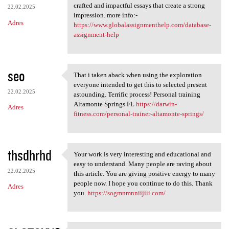
crafted and impactful essays that create a strong
22.02.2025
impression. more info:-
Adres
https://www.globalassignmenthelp.com/database-
assignment-help
seo
That i taken aback when using the exploration
That i taken aback when using
everyone intended to get this to selected present
22.02.2025
astounding. Terrific process! Personal training
Altamonte Springs FL
https://darwin-
Adres
fitness.com/personal-trainer-altamonte-springs/
thsdhrhd
Your work is very interesting and educational and
Your work is very interesting
easy to understand. Many people are raving about
22.02.2025
this article. You are giving positive energy to many
people now. I hope you continue to do this. Thank
Adres
you.
https://sogmnmnniijiii.com/