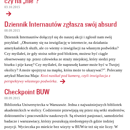
czy na „nie”?
03.10.2015
Dziennik Internautów zgłasza swój absurd
08.09.2015
Dziennik Internautów dołączył się do naszej akcji i zgłosił nam swój
przykład: „Oburzamy się na inwigilację w internecie, na działania
amerykańskich służb, ale co wiemy o inwigilacji na własnym podwórku?
Czy myślałeś, że gdy stoisz sobie pod blokiem, możesz być ciągle
obserwowany np. przez człowieka ze straży miejskiej, który siedzi przy
biurku i pije kawę? Czy myślałeś, ile naprawdę kamer może być w Twojej
okolicy? A może spojrzysz na mapkę, która może to ukazywać?”. Polecamy
artykuł Marcina Maja:
Ktoś nasikał pod kamerą, czyli inwigilacja z
perspektywy własnego podwórka
.
Checkpoint BUW
08.09.2015
Biblioteka Uniwersytecka w Warszawie. Jedna z najważniejszych bibliotek
akademickich w stolicy. Codziennie przewijają się przez nią setki studentów,
doktorantów i pracowników naukowych. Są również pasjonaci, samodzielni
badacze i warszawiacy, którzy poszukują niedostępnych gdzie indziej
pozycji. Wycieczka po mieście bez wizyty w BUW-ie też się nie liczy. W