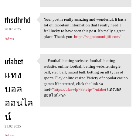
thsdhrhd
Your post is really amazing and wonderful. It has a
Your post is really amazing
lot of important information that I really need. I
20.02.2025
feel lucky to have seen this post. It's really a great
place. Thank you.
https://sogmnmnniijiii.com/
Adres
ufabet
.-. Football betting website, football betting
.-. Football betting website,
website, online football betting website, single
แทง
ball, step ball, mixed ball, betting on all types of
sports. Play online casino Variety of popular casino
games If interested, click the link <a
บอล
href="
https://ufavvip789.vip/">ufabet
แทงบอล
ออนไลน์</a>
ออนไล
น์
21.02.2025
Adres