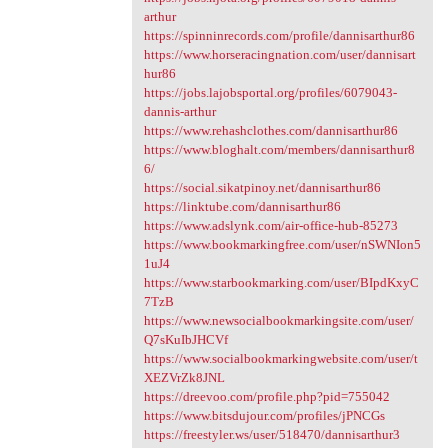
arthur
https://spinninrecords.com/profile/dannisarthur86
https://www.horseracingnation.com/user/dannisart
hur86
https://jobs.lajobsportal.org/profiles/6079043-
dannis-arthur
https://www.rehashclothes.com/dannisarthur86
https://www.bloghalt.com/members/dannisarthur8
6/
https://social.sikatpinoy.net/dannisarthur86
https://linktube.com/dannisarthur86
https://www.adslynk.com/air-office-hub-85273
https://www.bookmarkingfree.com/user/nSWNIon5
1uJ4
https://www.starbookmarking.com/user/BIpdKxyC
7TzB
https://www.newsocialbookmarkingsite.com/user/
Q7sKuIbJHCVf
https://www.socialbookmarkingwebsite.com/user/t
XEZVrZk8JNL
https://dreevoo.com/profile.php?pid=755042
https://www.bitsdujour.com/profiles/jPNCGs
https://freestyler.ws/user/518470/dannisarthur3