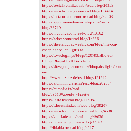
https://social.vetmil.com.br/read-blog/20353
https://www.facetwig.com/read-blog/134414
https://meta.mactan.com.br/read-blog/32563
https://app.theremoteinternship.com/read-
blog/33719
https://mypungi.com/read-blog/13162
https://ackeer.com/read-blog/14886
https://sheetaldubay.weebly.com/blog/hire-our-
cheap-bhopal-call-girls-fo...
https://www.login.ps/blogs/120793/Hire-our-
Cheap-Bhopal-Call-Girls-for-a...
https://sites.google.com/view/bhopalcallgirls1/ho
me
http://www.mizmiz.de/read-blog/121212
https://alumni.myra.ac.in/read-blog/202384
https://mimedia.in/read-
blog/59618#google_vignette
https://insta.tel/read-blog/116067
https://whoosmind.com/read-blog/39207
https://www.lifelineon.com//read-blog/45981
https://youslade.com/read-blog/49636
https://interactor.pro/read-blog/37162
http://4blabla.ru/read-blog/4917