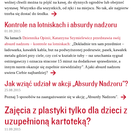
wolnej chwili można tu pójść na kawę, do słynnych ogrodów lub obejrzeć
wystawę. Wszystko dla wszystkich, od ręki i na miejscu. No tak, ale najpierw
trzeba się dostać do środka.
Kontrole na lotniskach i absurdy nadzoru
01.09.2015
Na łamach
Dziennika Opinii, Katarzyna Szymielewicz przedstawia swój
absurd nadzoru – kontrole na lotniskach
: „Dokładnie ten sam przedmiot –
ładowarka, kawałek kabla, but na podwyższonej podeszwie, pasek, kawałek
metalu gdzieś przy ciele, czy coś w kształcie tuby – raz uruchamia sygnał
ostrzegawczy i oznacza stracone 15 minut na dodatkowe sprawdzenie, a
innym razem okazuje się zupełnie niewidzialny”. A jaki absurd nadzoru
uwiera Ciebie najbardziej?
Jak wziąć udział w akcji „Absurdy Nadzoru"?
25.08.2015
Poznaj 5 sposobów na zaangażowanie się w akcję „Absurdy Nadzoru".
Zajęcia z plastyki tylko dla dzieci z
uzupełnioną kartoteką?
11.09.2015