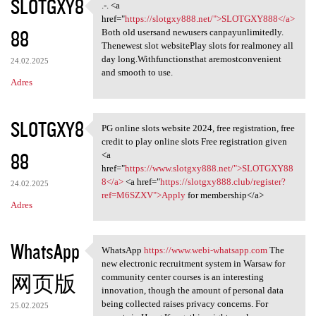
SLOTGXY8
.-. <a
.-. <a href="https:/
href="
https://slotgxy888.net/">SLOTGXY888</a>
88
Both old usersand newusers canpayunlimitedly.
Thenewest slot websitePlay slots for realmoney all
day long.Withfunctionsthat aremostconvenient
24.02.2025
and smooth to use.
Adres
SLOTGXY8
PG online slots website 2024, free registration, free
PG online slots website 2024,
credit to play online slots Free registration given
88
<a
href="
https://www.slotgxy888.net/">SLOTGXY88
8</a>
<a href="
https://slotgxy888.club/register?
24.02.2025
ref=M6SZXV">Apply
for membership</a>
Adres
WhatsApp
WhatsApp
https://www.webi-whatsapp.com
The
WhatsApp https://www.webi
new electronic recruitment system in Warsaw for
网页版
community center courses is an interesting
innovation, though the amount of personal data
being collected raises privacy concerns. For
25.02.2025