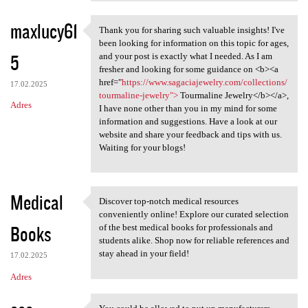
maxlucy61
Thank you for sharing such valuable insights! I've
Thank you for sharing such
been looking for information on this topic for ages,
5
and your post is exactly what I needed. As I am
fresher and looking for some guidance on <b><a
href="
https://www.sagaciajewelry.com/collections/
17.02.2025
tourmaline-jewelry">
Tourmaline Jewelry</b></a>,
Adres
I have none other than you in my mind for some
information and suggestions. Have a look at our
website and share your feedback and tips with us.
Waiting for your blogs!
Medical
Discover top-notch medical resources
Discover top-notch medical
conveniently online! Explore our curated selection
Books
of the best medical books for professionals and
students alike. Shop now for reliable references and
stay ahead in your field!
17.02.2025
Adres