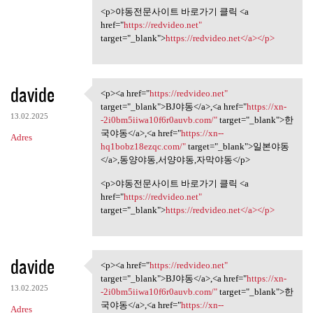
<p>야동전문사이트 바로가기 클릭 <a
href="
https://redvideo.net"
target="_blank">
https://redvideo.net</a></p>
davide
<p><a href="
https://redvideo.net"
<p><a href="https://redvideo
target="_blank">BJ야동</a>,<a href="
https://xn-
13.02.2025
-2i0bm5iiwa10f6r0auvb.com/"
target="_blank">한
국야동</a>,<a href="
https://xn--
Adres
hq1bobz18ezqc.com/"
target="_blank">일본야동
</a>,동양야동,서양야동,자막야동</p>
<p>야동전문사이트 바로가기 클릭 <a
href="
https://redvideo.net"
target="_blank">
https://redvideo.net</a></p>
davide
<p><a href="
https://redvideo.net"
<p><a href="https://redvideo
target="_blank">BJ야동</a>,<a href="
https://xn-
13.02.2025
-2i0bm5iiwa10f6r0auvb.com/"
target="_blank">한
국야동</a>,<a href="
https://xn--
Adres