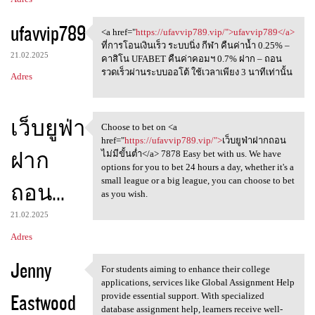
ufavvip789
<a href="
https://ufavvip789.vip/">ufavvip789</a>
<a href="https://ufavvip789
ที่การโอนเงินเร็ว ระบบนิ่ง กีฬา คืนค่าน้ำ 0.25% –
21.02.2025
คาสิโน UFABET คืนค่าคอมฯ 0.7% ฝาก – ถอน
รวดเร็วผ่านระบบออโต้ ใช้เวลาเพียง 3 นาทีเท่านั้น
Adres
เว็บยูฟ่า
Choose to bet on <a
Choose to bet on <a href=
href="
https://ufavvip789.vip/">
เว็บยูฟ่าฝากถอน
ฝาก
ไม่มีขั้นต่ำ</a> 7878 Easy bet with us. We have
options for you to bet 24 hours a day, whether it's a
small league or a big league, you can choose to bet
ถอน...
as you wish.
21.02.2025
Adres
Jenny
For students aiming to enhance their college
For students aiming to
applications, services like Global Assignment Help
Eastwood
provide essential support. With specialized
database assignment help, learners receive well-