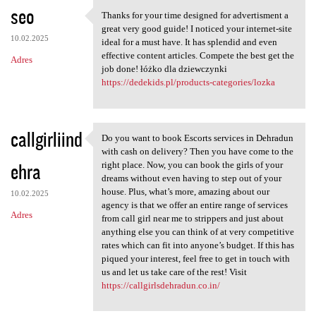
K
seo
Thanks for your time designed for advertisment a
Thanks for your time designed
o
great very good guide! I noticed your internet-site
10.02.2025
m
ideal for a must have. It has splendid and even
effective content articles. Compete the best get the
Adres
e
job done! łóżko dla dziewczynki
n
https://dedekids.pl/products-categories/lozka
t
a
callgirliind
Do you want to book Escorts services in Dehradun
r
Do you want to book Escorts
with cash on delivery? Then you have come to the
z
ehra
right place. Now, you can book the girls of your
dreams without even having to step out of your
e
house. Plus, what’s more, amazing about our
10.02.2025
agency is that we offer an entire range of services
Adres
from call girl near me to strippers and just about
anything else you can think of at very competitive
rates which can fit into anyone’s budget. If this has
piqued your interest, feel free to get in touch with
us and let us take care of the rest! Visit
https://callgirlsdehradun.co.in/