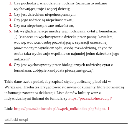
Czy pochodzi z wielodzietnej rodziny (oznacza to rodzinę
wychowującą troje i więcej dzieci);
Czy jest dzieckiem niepełnosprawnym;
Czy jego rodzice są niepełnosprawni;
Czy ma niepełnosprawne rodzeństwo;
Jak wyglądają relacje między jego rodzicami, cytat z formularza:
„(...)oznacza to wychowywanie dziecka przez pannę, kawalera,
wdowę, wdowca, osobę pozostającą w separacji orzeczonej
prawomocnym wyrokiem sądu, osobę rozwiedzioną, chyba że
osoba taka wychowuje wspólnie co najmniej jedno dziecko z jego
rodzicem”.
Czy jest wychowywany przez biologicznych rodziców, cytat z
formularza: „objęcie kandydata pieczą zastępczą”.
Takie dane trzeba podać, aby zapisać się do publicznej placówki w
Warszawie. Trzeba też przygotować stosowne dokumenty, które potwierdzą
informacje zawarte w deklaracji. Lista domów kultury wraz z
indywidualnymi linkami do formularzy
https://pozaszkolne.edu.pl/
Link:
https://pozaszkolne.edu.pl/zwpek_mdk/index.php?idpoz=1
wścibski urząd