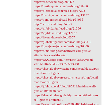
https://ai.ceo/read-blog/284476
https://bestbizportal.com/read-blog/58456
https://blesssocial.com/read-blog/17208
https://buzzingabout.com/read-blog/13137
https://humlog.social/read-blog/34935
http://ccrr.ru/read-blog/34353
https://infobidz.fun/read-blog/21096
https://joylife.in/read-blog/12627
https://lixoro.de/read-blog/6357
https://globalairgunner.com/read-blog/38518
https://guyajeunejob.com/read-blog/16400
https://tumblrblog.com/haridwar-call-girls-at-
affordable-rate-with-hotel...
https://www.diigo.com/item/note/9z6an/ytom?
k=7db6d048a5ddc793c273a93ef31...
https://sheetaldubay.wixsite.com/sheetaldubay/pos
t/haridwar-call-girls-a...
https://sheetaldubay.freeescortsite.com/blog/detail
/haridwar-call-girls-...
https://jobhop.co.uk/blog/185918/haridwar-call-
girls-at-affordable-rate-...
https://sheetaldubay.godaddysites.com/f/haridwar-
call-girls-at-affordabl...
https://www.login.ps/blogs/120546/Haridwar-Call-