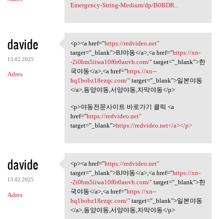
Emergency-String-Medium/dp/B0BDR...
davide
<p><a href="
https://redvideo.net"
<p><a href="https://redvideo
target="_blank">BJ야동</a>,<a href="
https://xn-
13.02.2025
-2i0bm5iiwa10f6r0auvb.com/"
target="_blank">한
국야동</a>,<a href="
https://xn--
Adres
hq1bobz18ezqc.com/"
target="_blank">일본야동
</a>,동양야동,서양야동,자막야동</p>
<p>야동전문사이트 바로가기 클릭 <a
href="
https://redvideo.net"
target="_blank">
https://redvideo.net</a></p>
davide
<p><a href="
https://redvideo.net"
<p><a href="https://redvideo
target="_blank">BJ야동</a>,<a href="
https://xn-
13.02.2025
-2i0bm5iiwa10f6r0auvb.com/"
target="_blank">한
국야동</a>,<a href="
https://xn--
Adres
hq1bobz18ezqc.com/"
target="_blank">일본야동
</a>,동양야동,서양야동,자막야동</p>