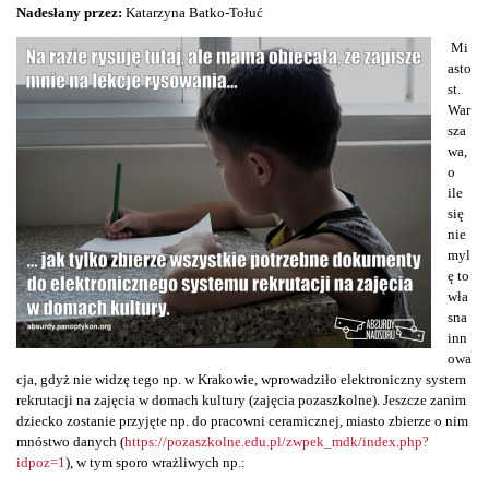
Nadesłany przez:
Katarzyna Batko-Tołuć
Mi
asto
st.
War
sza
wa,
o
ile
się
nie
myl
ę to
wła
sna
inn
owa
cja, gdyż nie widzę tego np. w Krakowie, wprowadziło elektroniczny system
rekrutacji na zajęcia w domach kultury (zajęcia pozaszkolne). Jeszcze zanim
dziecko zostanie przyjęte np. do pracowni ceramicznej, miasto zbierze o nim
mnóstwo danych (
https://pozaszkolne.edu.pl/zwpek_mdk/index.php?
idpoz=1
), w tym sporo wrażliwych np.: