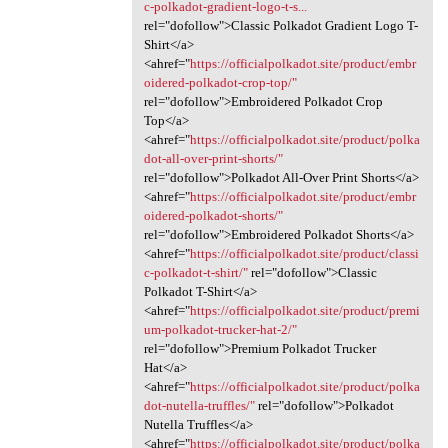
c-polkadot-gradient-logo-t-s...
rel="dofollow">Classic Polkadot Gradient Logo T-
Shirt</a>
<ahref="
https://officialpolkadot.site/product/embr
oidered-polkadot-crop-top/"
rel="dofollow">Embroidered Polkadot Crop
Top</a>
<ahref="
https://officialpolkadot.site/product/polka
dot-all-over-print-shorts/"
rel="dofollow">Polkadot All-Over Print Shorts</a>
<ahref="
https://officialpolkadot.site/product/embr
oidered-polkadot-shorts/"
rel="dofollow">Embroidered Polkadot Shorts</a>
<ahref="
https://officialpolkadot.site/product/classi
c-polkadot-t-shirt/"
rel="dofollow">Classic
Polkadot T-Shirt</a>
<ahref="
https://officialpolkadot.site/product/premi
um-polkadot-trucker-hat-2/"
rel="dofollow">Premium Polkadot Trucker
Hat</a>
<ahref="
https://officialpolkadot.site/product/polka
dot-nutella-truffles/"
rel="dofollow">Polkadot
Nutella Truffles</a>
<ahref="
https://officialpolkadot.site/product/polka