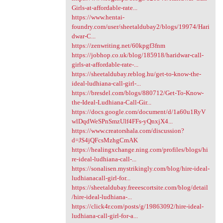
Girls-at-affordable-rate...
https://www.hentai-
foundry.com/user/sheetaldubay2/blogs/19974/Hari
dwar-C...
https://zenwriting.net/60kpgf3fnm
https://jobhop.co.uk/blog/185918/haridwar-call-
girls-at-affordable-rate-...
https://sheetaldubay.reblog.hu/get-to-know-the-
ideal-ludhiana-call-girl-...
https://bresdel.com/blogs/880712/Get-To-Know-
the-Ideal-Ludhiana-Call-Gir...
https://docs.google.com/document/d/1a60u1RyV
wlDqdWeSPnSmzUlf4FFs-yQnxjX4...
https://www.creatorshala.com/discussion?
d=JS4jQFcsMzhgCmAK
https://healingxchange.ning.com/profiles/blogs/hi
re-ideal-ludhiana-call-...
https://sonalisen.mystrikingly.com/blog/hire-ideal-
ludhianacall-girl-for...
https://sheetaldubay.freeescortsite.com/blog/detail
/hire-ideal-ludhiana-...
https://click4r.com/posts/g/19863092/hire-ideal-
ludhiana-call-girl-for-a...