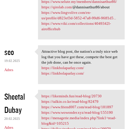
https://www.selute.my/members/dannisarthur86/
https://qirolab.com/
@dannisarthur86/about
https://www.lingvolive.com/en-
us/profile/d823ef3d-5852-47a8-99d6-96ff1d5...
https://www.viki.com/collections/4049342l-
airofficehub
seo
Attractive blog post, the nation's a truly nice web
Attractive blog post, the
log that you have got these, compete the best get
19.02.2025
the job done, can be once again.
https://linkbolaparlay.com/
Adres
https://linkbolaparlay.com/
Sheetal
https://likeminds.fun/read-blog/20730
https://likeminds.fun/read
https://talkin.co.ke/read-blog/82479
Dubay
https://www.friend007.com/read-blog/181897
https://www.wowonder.xyz/read-blog/155190
https://menagerie.media/index.php?link1=read-
20.02.2025
blog&id=105215
Adres
https://followingbook.com/read-blog/29970