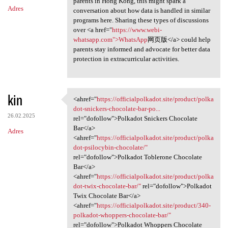
parents in Hong Kong, this might spark a
Adres
conversation about how data is handled in similar
programs here. Sharing these types of discussions
over <a href="
https://www.webi-
whatsapp.com">WhatsApp
网页版</a> could help
parents stay informed and advocate for better data
protection in extracurricular activities.
kin
<ahref="
https://officialpolkadot.site/product/polka
<ahref="https:/
dot-snickers-chocolate-bar-po...
26.02.2025
rel="dofollow">Polkadot Snickers Chocolate
Bar</a>
Adres
<ahref="
https://officialpolkadot.site/product/polka
dot-psilocybin-chocolate/"
rel="dofollow">Polkadot Toblerone Chocolate
Bar</a>
<ahref="
https://officialpolkadot.site/product/polka
dot-twix-chocolate-bar/"
rel="dofollow">Polkadot
Twix Chocolate Bar</a>
<ahref="
https://officialpolkadot.site/product/340-
polkadot-whoppers-chocolate-bar/"
rel="dofollow">Polkadot Whoppers Chocolate