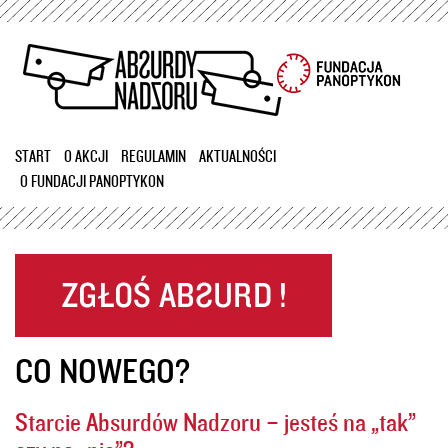
Przejdź
do
treści
START
O AKCJI
REGULAMIN
AKTUALNOŚCI
O FUNDACJI PANOPTYKON
CO NOWEGO?
Starcie Absurdów Nadzoru – jesteś na „tak”