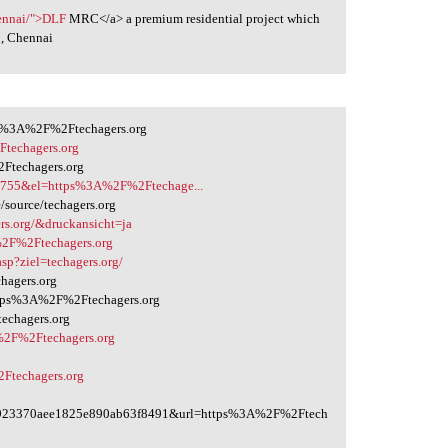
hennai/">DLF
MRC</a> a premium residential project which
C, Chennai
ps%3A%2F%2Ftechagers.org
Ftechagers.org
Ftechagers.org
42755&el=https%3A%2F%2Ftechage...
source/techagers.org
rs.org/&druckansicht=ja
2F%2Ftechagers.org
sp?ziel=techagers.org/
chagers.org
https%3A%2F%2Ftechagers.org
echagers.org
A%2F%2Ftechagers.org
Ftechagers.org
b923370aee1825e890ab63f8491&url=https%3A%2F%2Ftech