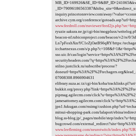
MB_ID=169926&SE_ID=9&BP_ID=241065&kw=
_ID=79096186563387&hibu_site=0&redirect_url
inquiry.princetonreview.com/away/?value=cco
archive.cym.org/conference/gotoads.asp?url=h
www.feedroll.com/rssviewer/feed2js.php?src=h
ryuzie.sakura.ne.jp/cgi-bin/mogplusx/writelo
beacon-nf.rubiconproject.com/beacon/v2/rs/0/
Ln7pFoxhXnrYC1eZjOatBS6qRY/https:/techager
ir.chartnexus.com/s/p.php?c=108&f=1&t=http
sso.uic.fr/cas/login?service=https%3A%2F%2Ft
securityheaders.com/?q=https%3A%2F%2Ftecha
stilno.justclick.ru/subscribe/process/?
doneurl=https%3A%2F%2Ftechagers.org&le
07008308.8966904631
elibrary.suza.ac.tz/cgi-bin/koha/tracklinks.pl
bukkit.org/proxy.php?link=https%3A%2F%2Ftec
pipmag.agilecrm.com/click?u=https%3A%2F%2F
jamesattorney.agilecrm.com/click?u=http%3A
jpn1.fukugan.com/rssimg/cushion.php?url=techa
mitsui-shopping-park.com/lalaport/ebina/redi
blog.ss-blog.jp/_pages/mobile/step/index?u=
bugcrowd.com/external_redirect?site=http%3A
www.leefleming.com/neurotwitch/index.php?
www.pennergame.de/redirect/?site=https%3A%2