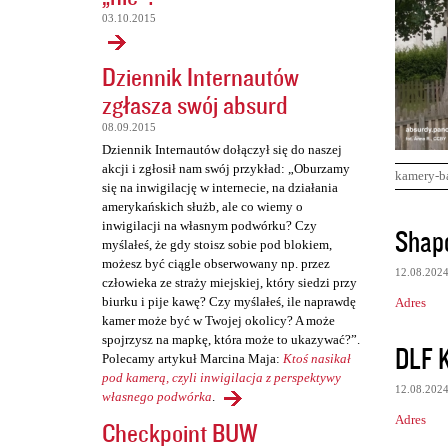
03.10.2015
Dziennik Internautów
zgłasza swój absurd
08.09.2015
Dziennik Internautów dołączył się do naszej
akcji i zgłosił nam swój przykład: „Oburzamy
kamery-b
się na inwigilację w internecie, na działania
amerykańskich służb, ale co wiemy o
K
inwigilacji na własnym podwórku? Czy
Shapo
myślałeś, że gdy stoisz sobie pod blokiem,
o
możesz być ciągle obserwowany np. przez
12.08.202
m
człowieka ze straży miejskiej, który siedzi przy
biurku i pije kawę? Czy myślałeś, ile naprawdę
Adres
e
kamer może być w Twojej okolicy? A może
n
spojrzysz na mapkę, która może to ukazywać?”.
DLF 
Polecamy artykuł Marcina Maja:
Ktoś nasikał
t
pod kamerą, czyli inwigilacja z perspektywy
a
12.08.202
własnego podwórka
.
r
Adres
Checkpoint BUW