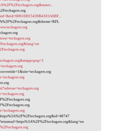
3A%2F%2Ftechagers.org&states...
2Ftechagers.org
s&aid=&tid=60610D15439B4103A0BF...
s%3A%2F%2Ftechagers.org&theme=RFL
ww.techagers.org
chagers.org
esse=techagers.org
Ftechagers.org&lang=en
Ftechagers.org
=techagers.org&amppopup=1
=techagers.org
ooverride=1&site=techagers.org
e=techagers.org
rs.org
l?adresse=techagers.org
e=techagers.org
F%2Ftechagers.org
F%2Ftechagers.org
e=techagers.org
er=https%3A%2F%2Ftechagers.org&id=48747
46?returnurl=https%3A%2F%2Ftechagers.org&lang=en
%2Ftechagers.org