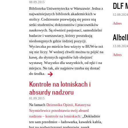
z
DLF 
08.09.2015
e
Biblioteka Uniwersytecka w Warszawie. Jedna z
najważniejszych bibliotek akademickich w
12.08.202
stolicy. Codziennie przewijają się przez nią
Adres
setki studentów, doktorantów i pracowników
naukowych. Są również pasjonaci, samodzielni
Albel
badacze i warszawiacy, którzy poszukują
niedostępnych gdzie indziej pozycji.
13.08.202
Wycieczka po mieście bez wizyty w BUW-ie też
się nie liczy. W wolnej chwili można tu pójść na
Adres
kawę, do słynnych ogrodów lub obejrzeć
wystawę. Wszystko dla wszystkich, od ręki i na
miejscu. No tak, ale najpierw trzeba się dostać
do środka.
Kontrole na lotniskach i
absurdy nadzoru
01.09.2015
Na łamach
Dziennika Opinii, Katarzyna
Szymielewicz przedstawia swój absurd
nadzoru – kontrole na lotniskach
: „Dokładnie
ten sam przedmiot – ładowarka, kawałek kabla,
but na podwyższonej podeszwie, pasek,