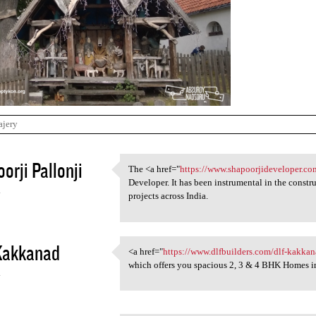
ajery
orji Pallonji
The <a href="
https://www.shapoorjideveloper.co
The <a href="https://www
Developer. It has been instrumental in the const
4
projects across India.
Kakkanad
<a href="
https://www.dlfbuilders.com/dlf-kakka
<a href="https://www
which offers you spacious 2, 3 & 4 BHK Homes 
4