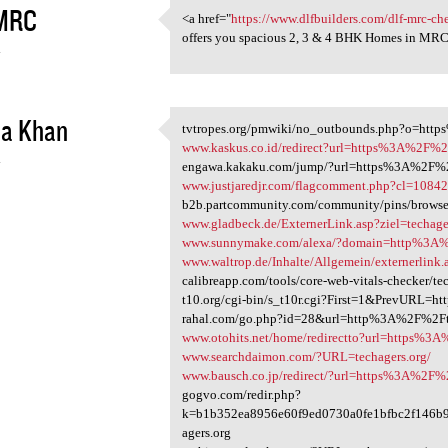
MRC
<a href="
https://www.dlfbuilders.com/dlf-mrc-c
<a href="https://www
offers you spacious 2, 3 & 4 BHK Homes in MR
4
la Khan
tvtropes.org/pmwiki/no_outbounds.php?o=htt
tvtropes.org/pmwiki/no
www.kaskus.co.id/redirect?url=https%3A%2F%2
4
engawa.kakaku.com/jump/?url=https%3A%2F%2
www.justjaredjr.com/flagcomment.php?cl=108
b2b.partcommunity.com/community/pins/browse/
www.gladbeck.de/ExternerLink.asp?ziel=techage
www.sunnymake.com/alexa/?domain=http%3A%
www.waltrop.de/Inhalte/Allgemein/externerlink.a
calibreapp.com/tools/core-web-vitals-checker/te
t10.org/cgi-bin/s_t10r.cgi?First=1&PrevURL=
rahal.com/go.php?id=28&url=http%3A%2F%2Ft
www.otohits.net/home/redirectto?url=https%3
www.searchdaimon.com/?URL=techagers.org/
www.bausch.co.jp/redirect/?url=https%3A%2F%2
gogvo.com/redir.php?
k=b1b352ea8956e60f9ed0730a0fe1bfbc2f146
agers.org