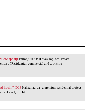
m/">Shapoorji
Pallonji</a> is India's Top Real Estate
ruction of Residential, commercial and township
nad-kochi/">DLF
Kakkanad</a> a premium residential project
in Kakkanad, Kochi