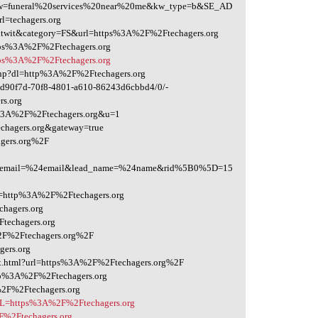
funeral%20services%20near%20me&kw_type=b&SE_AD
=techagers.org
nntwit&category=FS&url=https%3A%2F%2Ftechagers.org
ttps%3A%2F%2Ftechagers.org
ttps%3A%2F%2Ftechagers.org
g.php?dl=http%3A%2F%2Ftechagers.org
3dd90f7d-70f8-4801-a610-86243d6cbbd4/0/-
s.org
s%3A%2F%2Ftechagers.org&u=1
echagers.org&gateway=true
gers.org%2F
ad_email=%24email&lead_name=%24name&rid%5B0%5D=15
?uri=http%3A%2F%2Ftechagers.org
hagers.org
techagers.org
%2F%2Ftechagers.org%2F
gers.org
rect.html?url=https%3A%2F%2Ftechagers.org%2F
http%3A%2F%2Ftechagers.org
%2F%2Ftechagers.org
URL=https%3A%2F%2Ftechagers.org
F%2Ftechagers.org