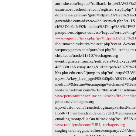
auth.she.com/logout/?callback=http%3A%2F%2F
us.member.uschoolnet.com/register_step1.php?_
doba.te.ua/gateway?goto=https%3A%2F%2Ftech
gazetablic.com/ads/www/delivery/ck.php?ct=
cb%3D0e0dfef92b--oadest%3Dhttp%3A%2F%2Ft
passport-us.bignox.com/sso/logout?service=h
www.yaguo.ru/links.php?go=https%3A%2F%2Ft
fdp.timacad.ru/bitrix/redirect.php?event1&e
wetpussygames.com/porn/out.php?id=techagers.
chtbl.com/track/118167/techagers.org
eventlog.netcentrum.cz/redir?data=aclick2c239
486339t12&s=najistong&url=https%3A%2F%2F
bbs.pku.edu.cn/v2/jump-to.php?url=https%3A
my.w.tt/a/key_live_pgerP08EdSp0oA8BT3aZq
medium=&feature=&campaign=&channel=&$alway
feeds.hanselman.com/%7E/t/0/0/scotthanselman/
www.pensionfundsonline.co.uk/ashx/linkhandle
pdcn.co/e/techagers.org
my.volusion.com/TransferLogin.aspx?HostName
li659-71.members.linode.com/?URL=techagers.o
emailing.montpellier3m.fr/track.php?ic=185
www.totallynsfw.com/?URL=techagers.org
staging.talentegg.ca/redirect/company/224?d