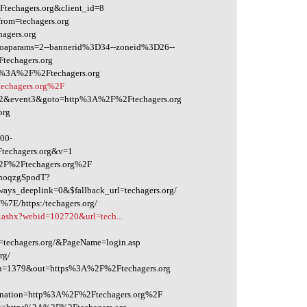
techagers.org&client_id=8
from=techagers.org
agers.org
1&oaparams=2--bannerid%3D34--zoneid%3D26--
echagers.org
ttp%3A%2F%2Ftechagers.org
echagers.org%2F
vent2&event3&goto=http%3A%2F%2Ftechagers.org
org
800-
techagers.org&v=1
%2F%2Ftechagers.org%2F
bhoqzgSpodT?
s_deeplink=0&$fallback_url=techagers.org/
%7E/https:/techagers.org/
r.ashx?webid=102720&url=tech...
=techagers.org/&PageName=login.asp
rg/
2&in=1379&out=https%3A%2F%2Ftechagers.org
estination=http%3A%2F%2Ftechagers.org%2F