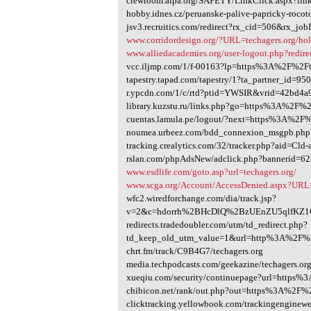
crewroom.alpa.org/SAFETY/LinkClick.aspx?li
hobby.idnes.cz/peruanske-palive-papricky-roco
jsv3.recruitics.com/redirect?rx_cid=506&rx_
www.corridordesign.org/?URL=techagers.org/hol
www.alliedacademies.org/user-logout.php?redi
vcc.iljmp.com/1/f-00163?lp=https%3A%2F%2Ft
tapestry.tapad.com/tapestry/1?ta_partner_id=
r.ypcdn.com/1/c/rtd?ptid=YWSIR&vrid=42bd4a
library.kuzstu.ru/links.php?go=https%3A%2F%2
cuentas.lamula.pe/logout/?next=https%3A%2F%
noumea.urbeez.com/bdd_connexion_msgpb.php
tracking.crealytics.com/32/tracker.php?aid=C
rslan.com/phpAdsNew/adclick.php?bannerid=
www.esdlife.com/goto.asp?url=techagers.org/
www.scga.org/Account/AccessDenied.aspx?UR
wfc2.wiredforchange.com/dia/track.jsp?
v=2&c=hdorrh%2BHcDlQ%2BzUEnZU5qlfKZ1Cl
redirects.tradedoubler.com/utm/td_redirect.php?
td_keep_old_utm_value=1&url=http%3A%2F%2
chrt.fm/track/C9B4G7/techagers.org
media.techpodcasts.com/geekazine/techagers.or
xueqiu.com/security/continuepage?url=https%
chibicon.net/rank/out.php?out=https%3A%2F%2
clicktracking.yellowbook.com/trackingenginewe