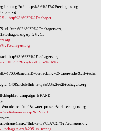
um/gforum.cgi?url=https%3A%2F%2Ftechagers.org
hagers.org
=270&u=http%3A%2F%2Ftechager...
url=https%3A%2F%2Ftechagers.org
%2Ftechagers.org&p=2%2C5
ers.org
F%2Ftechagers.org
llback=http%3A%2F%2Ftechagers.org
bookid=16477&buylink=https%3A%2...
meID=17685&mediaID=0&tracking=ENCnepenthe&url=techa
?regid=146&articlelink=http%3A%2F%2Ftechagers.org
t=click&phint=campaign=BRAND-
rg/
e=1&mode=res_html&owner=proscar&url=techagers.org
wSiteReferences.asp?NwSiteU...
rs.org
d/priceframe1.aspx?link=https%3A%2F%2Ftechagers.org
k=techagers.org%20&un=techag...