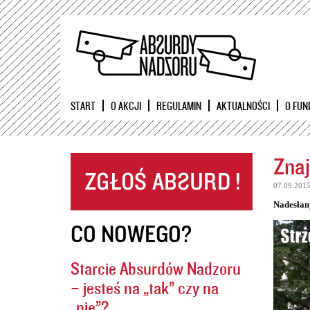
START
O AKCJI
REGULAMIN
AKTUALNOŚCI
O FUN
Znaj
07.09.201
Nadesłan
CO NOWEGO?
Starcie Absurdów Nadzoru
– jesteś na „tak” czy na
„nie”?