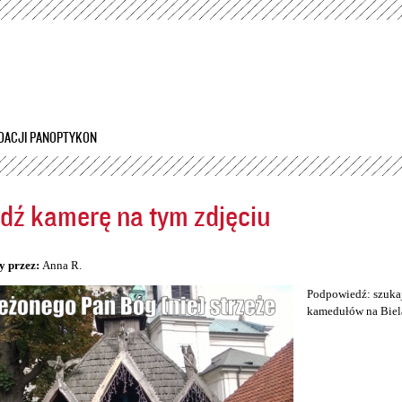
Przejdź
do
treści
DACJI PANOPTYKON
dź kamerę na tym zdjęciu
5
y przez:
Anna R.
Podpowiedź: szukaj
kamedułów na Biel