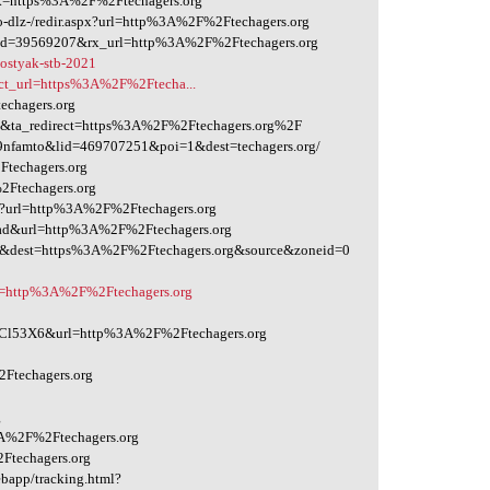
nk=https%3A%2F%2Ftechagers.org
to-dlz-/redir.aspx?url=http%3A%2F%2Ftechagers.org
jobId=39569207&rx_url=http%3A%2F%2Ftechagers.org
ostyak-stb-2021
rect_url=https%3A%2F%2Ftecha...
echagers.org
950&ta_redirect=https%3A%2F%2Ftechagers.org%2F
9nfamto&lid=469707251&poi=1&dest=techagers.org/
Ftechagers.org
2Ftechagers.org
?url=http%3A%2F%2Ftechagers.org
ld-ad&url=http%3A%2F%2Ftechagers.org
62&dest=https%3A%2F%2Ftechagers.org&source&zoneid=0
L=http%3A%2F%2Ftechagers.org
53X6&url=http%3A%2F%2Ftechagers.org
Ftechagers.org
g
3A%2F%2Ftechagers.org
Ftechagers.org
bapp/tracking.html?