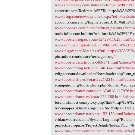
www.xcelenergy.com/stateselector?goto=https%
convertit.com/Redirect.ASP?To=https%3A%2F%
www.bing.com/news/apiclick.aspx?ref=FexRs
accounts.cancer.org/login?redirectURL=http
www.bonanza.com/home/redirect_warning?url=w
tools.folha.com.br/print?url=http%3A%2F%2Fte
www.boosterblog.es/votar-12428-11629.html?adr
www.adminer.org/redirect/?url=https%3A%2F%2
www.talgov.com/Main/exit?url=https%3A%2F%2
pin.anime.com/source/techagers.org/
www.boostercash.fr/vote-583-341.html?adresse
www.boosterblog.net/vote-146-144.html?adresse
vdigger.com/downloader/downloader.php?utm_n
www.boostersite.es/votar-2221-2248.html?adress
scampatrol.org/tools/whois.php?domain=techage
www.boosterforum.com/vote-374818-217976.htm
www.boosterforum.es/votar-276-288.html?adress
forum.winhost.com/proxy.php?link=http%3A%2
timemapper.okfnlabs.org/view?url=https%3A%2
www.boosterforum.net/vote-152-153.html?adress
eridan.websrvcs.com/System/Login.asp?Refer
projects.europa.ba/ProjectDetails/Index/PCL_
www.toto-dream.com/redirect?url=https%3A%2F