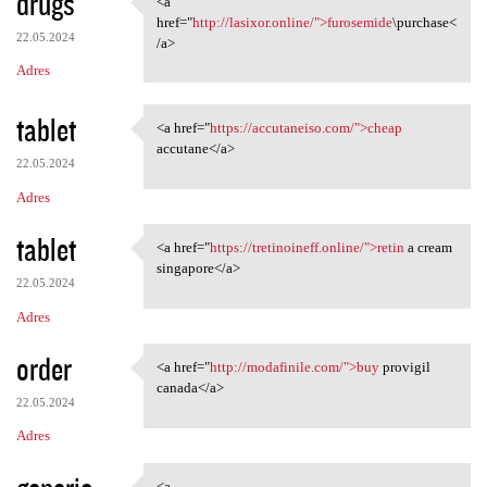
drugs
<a
<a href="http://lasixor
href="
http://lasixor.online/">furosemide
\purchase<
22.05.2024
/a>
Adres
tablet
<a href="
https://accutaneiso.com/">cheap
<a href="https://accutaneiso
accutane</a>
22.05.2024
Adres
tablet
<a href="
https://tretinoineff.online/">retin
a cream
<a href="https://tretinoineff
singapore</a>
22.05.2024
Adres
order
<a href="
http://modafinile.com/">buy
provigil
<a href="http://modafinile
canada</a>
22.05.2024
Adres
<a