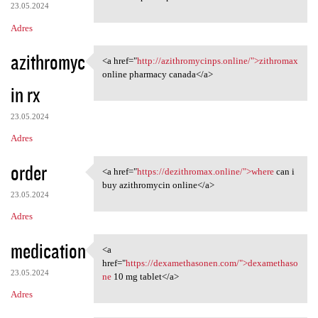
23.05.2024
Adres
azithromyc
<a href="
http://azithromycinps.online/">zithromax
<a href="http:/
online pharmacy canada</a>
in rx
23.05.2024
Adres
order
<a href="
https://dezithromax.online/">where
can i
<a href="https://dezithromax
buy azithromycin online</a>
23.05.2024
Adres
medication
<a
<a href="https:/
href="
https://dexamethasonen.com/">dexamethaso
23.05.2024
ne
10 mg tablet</a>
Adres