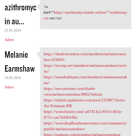
azithromyc
<a
<a href="https:/
href="
https://azithromycinmds.online/">azithromy
in au...
cin
otc</a>
23.05.2024
Adres
Melanie
https://shadowcarders.com/members/melanieearns
https://shadowcarders.com
haw.103605/
Earmshaw
https://ruvoip.net/members/melanieearnshaw/activ
ity/
https://roundtablepm.com/members/melanieearnsh
23.05.2024
aw/
Adres
https://raovatsomot.com/thanh-
vien/melanieearnshaw.9802/#about
https://ridents.updatesee.com/post/225867/Swiss-
Air-Terminal-JFK
https://www.bunity.com/-a87814c2-81b3-463a-
8751-cae7826b166c
https://www.deadbeathomeowner.com/community/
profile/melanieearnshaw/
https://realteqs.com/teqsplus/melanieearnshaw