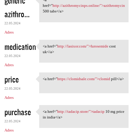
generic
<a href="http:/
href="
http://azithromycinps.online/">azithromycin
azithro...
500 tabs</a>
22.05.2024
Adres
medication
<a href="
http://lasixor.com/">furosemide
cost
<a href="http://lasixor.com/"
uk</a>
22.05.2024
Adres
price
<a href="
https://clomidsale.com/">clomid
pill</a>
<a href="https://clomidsale
22.05.2024
Adres
purchase
<a href="
http://tadacip.store/">tadacip
10 mg price
<a href="http://tadacip.store
in india</a>
22.05.2024
Adres