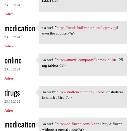
tablet</a>
23.05.2024
Adres
medication
<a href="
https://modafinilmip.online/">provigil
<a href="https://modafinilmip
over the counter</a>
23.05.2024
Adres
online
<a href="
http://amoxil.company/">amoxicillin
125
<a href="http://amoxil
mg tablets</a>
23.05.2024
Adres
drugs
<a href="
http://strattera.company/">cost
of strattera
<a href="http://strattera
in south africa</a>
23.05.2024
Adres
medication
<a href="
http://odiflucan.com/">can
i buy diflucan
<a href="http://odiflucan.com
without a prescription</a>