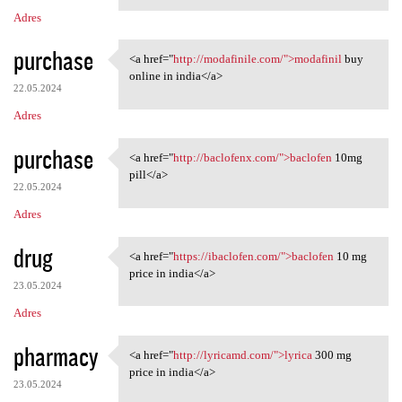
Adres
purchase
<a href="
http://modafinile.com/">modafinil
buy
<a href="http://modafinile
online in india</a>
22.05.2024
Adres
purchase
<a href="
http://baclofenx.com/">baclofen
10mg
<a href="http://baclofenx.com
pill</a>
22.05.2024
Adres
drug
<a href="
https://ibaclofen.com/">baclofen
10 mg
<a href="https://ibaclofen
price in india</a>
23.05.2024
Adres
pharmacy
<a href="
http://lyricamd.com/">lyrica
300 mg
<a href="http://lyricamd.com/
price in india</a>
23.05.2024