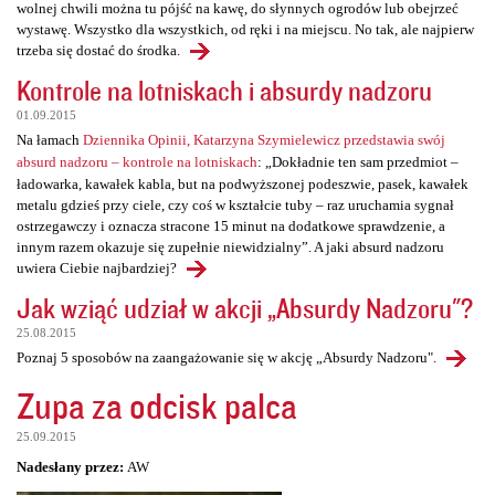
wolnej chwili można tu pójść na kawę, do słynnych ogrodów lub obejrzeć
wystawę. Wszystko dla wszystkich, od ręki i na miejscu. No tak, ale najpierw
trzeba się dostać do środka.
Kontrole na lotniskach i absurdy nadzoru
01.09.2015
Na łamach
Dziennika Opinii, Katarzyna Szymielewicz przedstawia swój
absurd nadzoru – kontrole na lotniskach
: „Dokładnie ten sam przedmiot –
ładowarka, kawałek kabla, but na podwyższonej podeszwie, pasek, kawałek
metalu gdzieś przy ciele, czy coś w kształcie tuby – raz uruchamia sygnał
ostrzegawczy i oznacza stracone 15 minut na dodatkowe sprawdzenie, a
innym razem okazuje się zupełnie niewidzialny”. A jaki absurd nadzoru
uwiera Ciebie najbardziej?
Jak wziąć udział w akcji „Absurdy Nadzoru"?
25.08.2015
Poznaj 5 sposobów na zaangażowanie się w akcję „Absurdy Nadzoru".
Zupa za odcisk palca
25.09.2015
Nadesłany przez:
AW