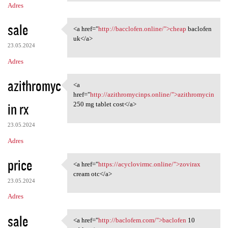
Adres
sale
<a href="
http://bacclofen.online/">cheap
baclofen
<a href="http://bacclofen
uk</a>
23.05.2024
Adres
azithromyc
<a
<a href="http:/
href="
http://azithromycinps.online/">azithromycin
in rx
250 mg tablet cost</a>
23.05.2024
Adres
price
<a href="
https://acyclovirmc.online/">zovirax
<a href="https://acyclovirmc
cream otc</a>
23.05.2024
Adres
sale
<a href="
http://baclofem.com/">baclofen
10
<a href="http://baclofem.com/