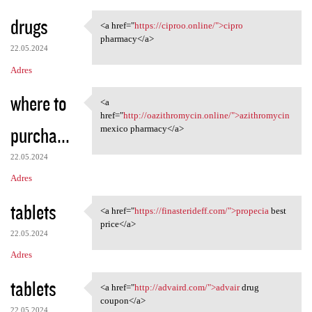
drugs
<a href="
https://ciproo.online/">cipro
<a href="https://ciproo
pharmacy</a>
22.05.2024
Adres
where to
<a
<a href="http://oazithromycin
href="
http://oazithromycin.online/">azithromycin
purcha...
mexico pharmacy</a>
22.05.2024
Adres
tablets
<a href="
https://finasterideff.com/">propecia
best
<a href="https:/
price</a>
22.05.2024
Adres
tablets
<a href="
http://advaird.com/">advair
drug
<a href="http://advaird.com/"
coupon</a>
22.05.2024