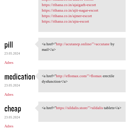
https://rihana.co.in/ajaigarh-escort
https://rihana.co.in/ajit-nagar-escort
https://rihana.co.in/ajmer-escort
https://rihana.co.in/ajra-escort
pill
<a href="
http://acutanep.online/">accutane
by
<a href="http://acutanep
mail</a>
23.05.2024
Adres
medication
<a href="
http://eflomax.com/">flomax
erectile
<a href="http://eflomax.com/"
dysfunction</a>
23.05.2024
Adres
cheap
<a href="
https://sildalis.store/">sildalis
tablets</a>
<a href="https://sildalis
23.05.2024
Adres