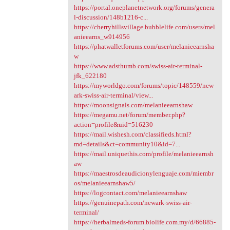
https://portal.oneplanetnetwork.org/forums/genera
l-discussion/148b1216-c...
https://cherryhillsvillage.bubblelife.com/users/mel
anieearns_w914956
https://phatwalletforums.com/user/melanieearnsha
w
https://www.adsthumb.com/swiss-air-terminal-
jfk_622180
https://myworldgo.com/forums/topic/148559/new
ark-swiss-air-terminal/view...
https://moonsignals.com/melanieearnshaw
https://megamu.net/forum/member.php?
action=profile&uid=516230
https://mail.wishesh.com/classifieds.html?
md=details&ct=community10&id=7...
https://mail.uniquethis.com/profile/melanieearnsh
aw
https://maestrosdeaudicionylenguaje.com/miembr
os/melanieearnshaw5/
https://logcontact.com/melanieearnshaw
https://genuinepath.com/newark-swiss-air-
terminal/
https://herbalmeds-forum.biolife.com.my/d/66885-