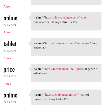
Adres
online
<a href="
https://doxycyclineo.com/">buy
<a href="https://doxycyclineo
doxycycline 100mg online uk</a>
22.05.2024
Adres
tablet
<a href="
http://accutaneiso.com/">accutane
10mg
<a href="http://accutaneiso
price</a>
22.05.2024
Adres
price
<a href="
http://mcadvair.online/">price
of generic
<a href="http://mcadvair
advair</a>
22.05.2024
Adres
online
<a href="
https://enolvadex.online/">cost
of
<a href="https://enolvadex
tamoxifen 10 mg tablet</a>
22.05.2024