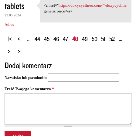
tablets
<a href="
https://doxycyclineo.com/">doxycycline
<a href="https://doxycyclineo
generic price</a>
23.05.2024
Adres
S
…
44
45
46
47
48
49
50
51
52
…
t
r
o
Dodaj komentarz
n
y
Nazwisko lub pseudonim
Treść Twojego komentarza
*