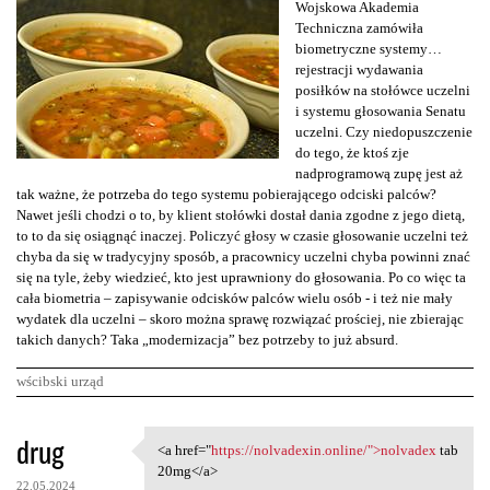
Wojskowa Akademia
Techniczna zamówiła
biometryczne systemy…
rejestracji wydawania
posiłków na stołówce uczelni
i systemu głosowania Senatu
uczelni. Czy niedopuszczenie
do tego, że ktoś zje
nadprogramową zupę jest aż
tak ważne, że potrzeba do tego systemu pobierającego odciski palców?
Nawet jeśli chodzi o to, by klient stołówki dostał dania zgodne z jego dietą,
to to da się osiągnąć inaczej. Policzyć głosy w czasie głosowanie uczelni też
chyba da się w tradycyjny sposób, a pracownicy uczelni chyba powinni znać
się na tyle, żeby wiedzieć, kto jest uprawniony do głosowania. Po co więc ta
cała biometria – zapisywanie odcisków palców wielu osób - i też nie mały
wydatek dla uczelni – skoro można sprawę rozwiązać prościej, nie zbierając
takich danych? Taka „modernizacja” bez potrzeby to już absurd.
wścibski urząd
K
drug
<a href="
https://nolvadexin.online/">nolvadex
tab
<a href="https://nolvadexin
o
20mg</a>
22.05.2024