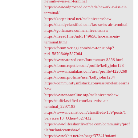
newark-swiss-air-terminal
https://www.adproceed.com/ads/newark-swiss-air-
terminal/
https://keepnitreal.net/melanieearnshaw
https://handyclassified.com/lax-swiss-air-terminal
https://go.famuse.co/melanieearnshaw
https://freead1.net/ad/5149656/lax-swiss-air-
terminal.html
https://forum.veriagi.com/viewtopic.php?
pid=587064#p587064
https://www.atozed.com/forums/user-8558.html
https://forum.repetier.com/profile/kellyjohn123
https://www.mazafakas.com/user/profile/4220269
https://forum.profa.ne/user/kellyjohn1234
https://community.m5stack.com/user/melanieearns
haw
https://www.naaonline.org/melanieearnshaw
https://tuffclassified.com/lax-swiss-air-
terminal_2297183
https://www.muamat.com/classifieds/159/posts/1_
Services/13_Other/4527432...
https://www.lifesshortlivefree.com/community/prof
ile/melanieearnshaw/
https://www.khtt.net/en/page/37241/miami-