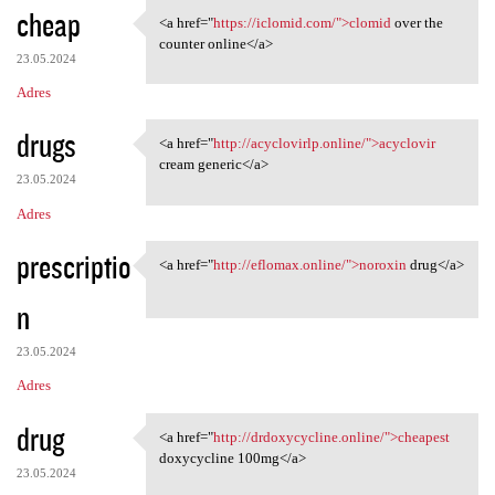
cheap
<a href="
https://iclomid.com/">clomid
over the
<a href="https://iclomid.com/
counter online</a>
23.05.2024
Adres
drugs
<a href="
http://acyclovirlp.online/">acyclovir
<a href="http://acyclovirlp
cream generic</a>
23.05.2024
Adres
prescriptio
<a href="
http://eflomax.online/">noroxin
drug</a>
<a href="http://eflomax
n
23.05.2024
Adres
drug
<a href="
http://drdoxycycline.online/">cheapest
<a href="http://drdoxycycline
doxycycline 100mg</a>
23.05.2024