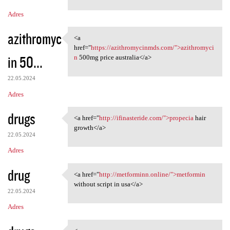
m
Adres
e
n
azithromyc
<a
<a href="https:/
t
href="
https://azithromycinmds.com/">azithromyci
in 50...
n
500mg price australia</a>
a
r
22.05.2024
z
Adres
e
drugs
<a href="
http://ifinasteride.com/">propecia
hair
<a href="http://ifinasteride
growth</a>
22.05.2024
Adres
drug
<a href="
http://metforminn.online/">metformin
<a href="http://metforminn
without script in usa</a>
22.05.2024
Adres