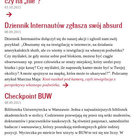
czy na „nie”?
03.10.2015
Dziennik Internautów zgłasza swój absurd
08.09.2015
Dziennik Internautów dołączył się do naszej akcji i zgłosił nam swój
przykład: „Oburzamy się na inwigilację w internecie, na działania
amerykańskich służb, ale co wiemy o inwigilacji na własnym podwórku?
Czy myślałeś, że gdy stoisz sobie pod blokiem, możesz być ciągle
obserwowany np. przez człowieka ze straży miejskiej, który siedzi przy
biurku i pije kawę? Czy myślałeś, ile naprawdę kamer może być w Twojej
okolicy? A może spojrzysz na mapkę, która może to ukazywać?”. Polecamy
artykuł Marcina Maja:
Ktoś nasikał pod kamerą, czyli inwigilacja z
perspektywy własnego podwórka
.
Checkpoint BUW
08.09.2015
Biblioteka Uniwersytecka w Warszawie. Jedna z najważniejszych bibliotek
akademickich w stolicy. Codziennie przewijają się przez nią setki studentów,
doktorantów i pracowników naukowych. Są również pasjonaci, samodzielni
badacze i warszawiacy, którzy poszukują niedostępnych gdzie indziej
pozycji. Wycieczka po mieście bez wizyty w BUW-ie też się nie liczy. W