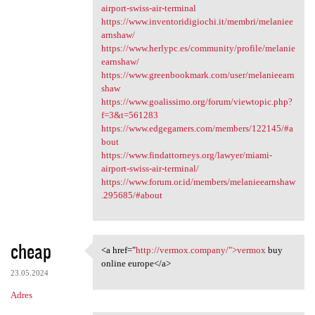
airport-swiss-air-terminal
https://www.inventoridigiochi.it/membri/melaniee
arnshaw/
https://www.herlypc.es/community/profile/melanie
earnshaw/
https://www.greenbookmark.com/user/melanieearn
shaw
https://www.goalissimo.org/forum/viewtopic.php?
f=3&t=561283
https://www.edgegamers.com/members/122145/#a
bout
https://www.findattorneys.org/lawyer/miami-
airport-swiss-air-terminal/
https://www.forum.or.id/members/melanieearnshaw
.295685/#about
cheap
<a href="
http://vermox.company/">vermox
buy
<a href="http://vermox
online europe</a>
23.05.2024
Adres