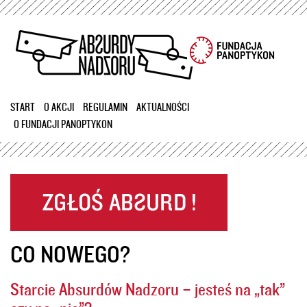
Przejdź
do
treści
START
O AKCJI
REGULAMIN
AKTUALNOŚCI
O FUNDACJI PANOPTYKON
CO NOWEGO?
Starcie Absurdów Nadzoru – jesteś na „tak”