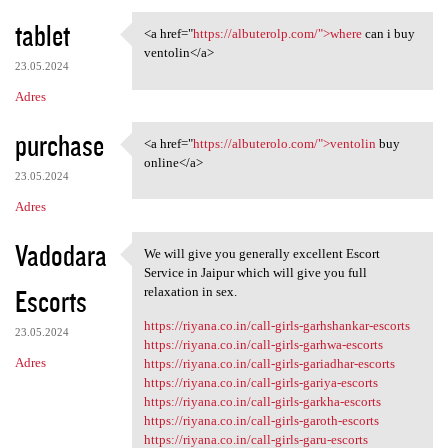
tablet
<a href="
https://albuterolp.com/">where
can i buy
<a href="https://albuterolp
ventolin</a>
23.05.2024
Adres
purchase
<a href="
https://albuterolo.com/">ventolin
buy
<a href="https://albuterolo
online</a>
23.05.2024
Adres
Vadodara
We will give you generally excellent Escort
We will give you generally
Service in Jaipur which will give you full
Escorts
relaxation in sex.
https://riyana.co.in/call-girls-garhshankar-escorts
23.05.2024
https://riyana.co.in/call-girls-garhwa-escorts
Adres
https://riyana.co.in/call-girls-gariadhar-escorts
https://riyana.co.in/call-girls-gariya-escorts
https://riyana.co.in/call-girls-garkha-escorts
https://riyana.co.in/call-girls-garoth-escorts
https://riyana.co.in/call-girls-garu-escorts