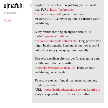
ojmafuhj
Explore the benefits of regulating your ailment
Explore the benefits of
with [URL=
https://embroidery-
13.01.2025
fun.com/stromectol/
- generic stromectol
mexico[/URL - , a trusted option to enhance your
Adres
well-being.
X-ray results showing enlarged prostate? <a
href="
https://embroidery-
fun.com/stromectol/">stromectol
3 mg generic</a>
might be the remedy. Find out about how it could
aid in lessening your symptoms promptly.
Discover excellent alternatives for managing your
health issue efficiently with
https://phovillages.com/cialis/
. Improve your
well-being immediately.
To secure your antifungal treatment without any
trouble, consider
[URL=
https://luzilandianamidia.com/tadalafil-uk/
- buy cheap tadalafil[/URL - swiftly online.