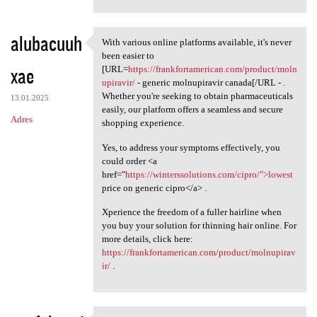
alubacuuh
With various online platforms available, it's never
With various online platforms
been easier to
xae
[URL=
https://frankfortamerican.com/product/moln
upiravir/
- generic molnupiravir canada[/URL - .
Whether you're seeking to obtain pharmaceuticals
13.01.2025
easily, our platform offers a seamless and secure
Adres
shopping experience.
Yes, to address your symptoms effectively, you
could order <a
href="
https://winterssolutions.com/cipro/">lowest
price on generic cipro</a> .
Xperience the freedom of a fuller hairline when
you buy your solution for thinning hair online. For
more details, click here:
https://frankfortamerican.com/product/molnupirav
ir/
.