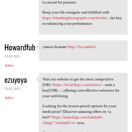
is crucial for patients.
Keep your life energetic and fulfilled with
https://breathejphotography.com/levitra/
, the key
to enhancing your performance.
Howardfub
узнать больше
https://lzt.market/
узнать больше https://lzt
13.01.2025
Adres
ezuyoya
Visit our website to get the most competitive
Visit our website to get the
[URL=
https://livinlifepc.com/retin-a/
- retin a
13.01.2025
buy[/URL - , offering cost-effective solutions for
your well-being.
Adres
Looking for the lowest-priced options for your
medication? Discover amazing offers on <a
href="
https://karachigo.com/tadalafil-
10mg/">tadalafil</a>
now.