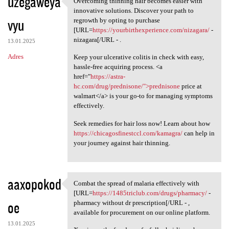
uzegaweya
Overcoming thinning hair becomes easier with
Overcoming thinning hair
o
innovative solutions. Discover your path to
vyu
m
regrowth by opting to purchase
[URL=
https://yourbirthexperience.com/nizagara/
-
e
nizagara[/URL - .
13.01.2025
n
Adres
Keep your ulcerative colitis in check with easy,
t
hassle-free acquiring process. <a
href="
https://astra-
a
hc.com/drug/prednisone/">prednisone
price at
r
walmart</a> is your go-to for managing symptoms
effectively.
z
e
Seek remedies for hair loss now! Learn about how
https://chicagosfinestccl.com/kamagra/
can help in
your journey against hair thinning.
aaxopokod
Combat the spread of malaria effectively with
Combat the spread of malaria
[URL=
https://1485triclub.com/drugs/pharmacy/
-
oe
pharmacy without dr prescription[/URL - ,
available for procurement on our online platform.
13.01.2025