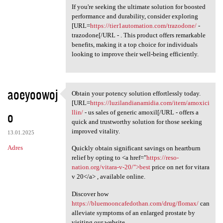
If you're seeking the ultimate solution for boosted
performance and durability, consider exploring
[URL=
https://tier1automation.com/trazodone/
-
trazodone[/URL - . This product offers remarkable
benefits, making it a top choice for individuals
looking to improve their well-being efficiently.
aoeyoowoj
Obtain your potency solution effortlessly today.
Obtain your potency solution
[URL=
https://luzilandianamidia.com/item/amoxici
o
llin/
- us sales of generic amoxil[/URL - offers a
quick and trustworthy solution for those seeking
improved vitality.
13.01.2025
Adres
Quickly obtain significant savings on heartburn
relief by opting to <a href="
https://reso-
nation.org/vitara-v-20/">best
price on net for vitara
v 20</a> , available online.
Discover how
https://bluemooncafedothan.com/drug/flomax/
can
alleviate symptoms of an enlarged prostate by
visiting our website.