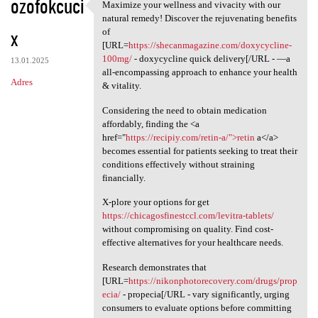
ozofokcuci
Maximize your wellness and vivacity with our
Maximize your wellness and
natural remedy! Discover the rejuvenating benefits
x
of
[URL=
https://shecanmagazine.com/doxycycline-
100mg/
- doxycycline quick delivery[/URL - —a
13.01.2025
all-encompassing approach to enhance your health
Adres
& vitality.
Considering the need to obtain medication
affordably, finding the <a
href="
https://recipiy.com/retin-a/">retin
a</a>
becomes essential for patients seeking to treat their
conditions effectively without straining
financially.
X-plore your options for get
https://chicagosfinestccl.com/levitra-tablets/
without compromising on quality. Find cost-
effective alternatives for your healthcare needs.
Research demonstrates that
[URL=
https://nikonphotorecovery.com/drugs/prop
ecia/
- propecia[/URL - vary significantly, urging
consumers to evaluate options before committing