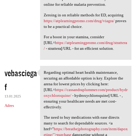
online for reliable malaria prevention.
Zeroing in on reliable methods for ED, acquiring
https://atplearningpromo.com/drug/viagra/
proves
to be a practical choice.
For a boost in your stamina, consider
[URL=
https://atplearningpromo.com/drug/strattera
/
- strattera[/URL - for an efficient solution.
vebasciega
Regarding optimal heart health maintenance,
Regarding optimal heart
securing an affordable option is key. Explore the
f
arena for lowest prices by clicking here:
[URL=
https://cassandraplummer.com/product/hydr
oxychloroquine/
- hydroxychloroquine[/URL - ,
13.01.2025
ensuring your healthcare needs are met cost-
Adres
effectively.
The need to buy medications with ease directs
many to search for dependable sources. <a
href="
https://breathejphotography.com/item/dapox
etine/">purchase
dapoxetine without a