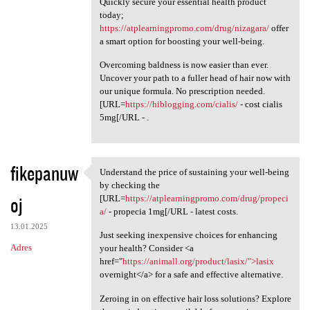
Quickly secure your essential health product
today;
https://atplearningpromo.com/drug/nizagara/
offer
a smart option for boosting your well-being.
Overcoming baldness is now easier than ever.
Uncover your path to a fuller head of hair now with
our unique formula. No prescription needed.
[URL=
https://hiblogging.com/cialis/
- cost cialis
5mg[/URL - .
fikepanuw
Understand the price of sustaining your well-being
Understand the price of
by checking the
oj
[URL=
https://atplearningpromo.com/drug/propeci
a/
- propecia 1mg[/URL - latest costs.
13.01.2025
Just seeking inexpensive choices for enhancing
Adres
your health? Consider <a
href="
https://animall.org/product/lasix/">lasix
overnight</a> for a safe and effective alternative.
Zeroing in on effective hair loss solutions? Explore