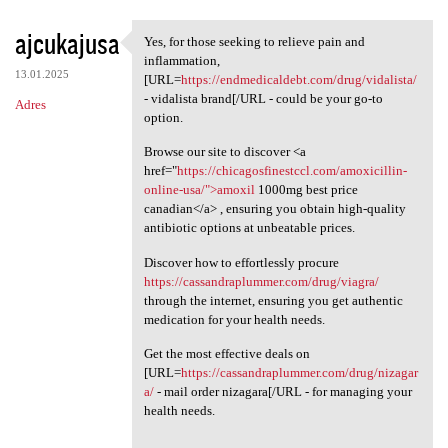
ajcukajusa
Yes, for those seeking to relieve pain and
Yes, for those seeking to
inflammation,
13.01.2025
[URL=
https://endmedicaldebt.com/drug/vidalista/
- vidalista brand[/URL - could be your go-to
Adres
option.
Browse our site to discover <a
href="
https://chicagosfinestccl.com/amoxicillin-
online-usa/">amoxil
1000mg best price
canadian</a> , ensuring you obtain high-quality
antibiotic options at unbeatable prices.
Discover how to effortlessly procure
https://cassandraplummer.com/drug/viagra/
through the internet, ensuring you get authentic
medication for your health needs.
Get the most effective deals on
[URL=
https://cassandraplummer.com/drug/nizagar
a/
- mail order nizagara[/URL - for managing your
health needs.