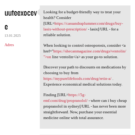
uuteexocev
Looking for a budget-friendly way to treat your
Looking for a budget-friendly
health? Consider
e
[URL=
https://cassandraplummer.com/drugs/buy-
lasix-without-prescription/
- lasix[/URL - for a
reliable solution.
13.01.2025
Adres
When looking to control osteoporosis, consider <a
href="
https://shecanmagazine.com/drugs/ventolin/
">on
line ventolin</a> as your go-to solution.
Discover your path to discounts on medications by
choosing to buy from
https://mypurelifefoods.com/drug/retin-a/
.
Experience economical medical solutions today.
Finding [URL=
https://5g-
emf.com/drug/propranolol/
- where can i buy cheap
propranolol in sydney[/URL - has never been more
straightforward. Now, purchase your essential
medicine online with total assurance.