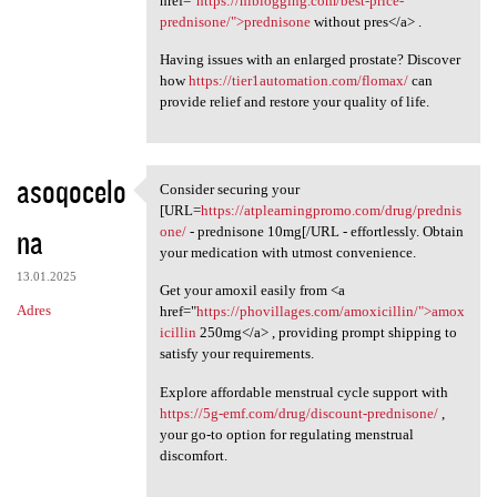
href="
https://hiblogging.com/best-price-
prednisone/">prednisone
without pres</a> .
Having issues with an enlarged prostate? Discover
how
https://tier1automation.com/flomax/
can
provide relief and restore your quality of life.
asoqocelo
Consider securing your
Consider securing your [URL
[URL=
https://atplearningpromo.com/drug/prednis
na
one/
- prednisone 10mg[/URL - effortlessly. Obtain
your medication with utmost convenience.
13.01.2025
Get your amoxil easily from <a
Adres
href="
https://phovillages.com/amoxicillin/">amox
icillin
250mg</a> , providing prompt shipping to
satisfy your requirements.
Explore affordable menstrual cycle support with
https://5g-emf.com/drug/discount-prednisone/
,
your go-to option for regulating menstrual
discomfort.