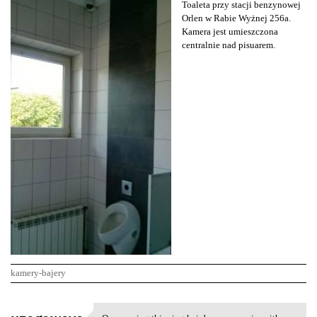
Toaleta przy stacji benzynowej
Orlen w Rabie Wyżnej 256a.
Kamera jest umieszczona
centralnie nad pisuarem.
kamery-bajery
K