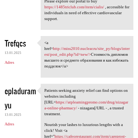
Please explore our portal to buy
https://1485triclub.com/item/cialis/
, accessible for
individuals in need of effective cardiovascular
support.
Trefqcs
<a
<a href=http://miss2010
href=
http://miss2010.nuclear.ru/site_py/blogs/inter
13.01.2025
est/post_edit.php?id=new/>
Стоимость дипломов
высшего и среднего образования и как избежать
Adres
подделок</a>
epladuram
Patients seeking anxiety relief can find options on
Patients seeking anxiety
websites including
yu
[URL=
https://atplearningpromo.com/drug/nizagar
a-online-pharmacy/
- nizagara[/URL - , a trusted
treatment.
13.01.2025
Adres
Nourish your lashes to luxurious lengths with a
click! Visit <a
href="
https://cafeorestaurant.com/item/careprost-