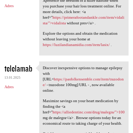
Xperience the freedom of a fuller hairline when
Adres
you purchase your hair loss treatment online. For
more details, click here: <a
href="
https://primerafootandankle.com/item/vidali
sta/">vidalista
without pres</a> .
Explore the options and obtain the medication
without leaving your home at
https://luzilandianamidia.com/item/lasix/
.
telelamab
Discover inexpensive options to manage epilepsy
Discover inexpensive options
with
13.01.2025
[URL=
https://pasfolkensemble.com/item/trazodon
e/
- trazodone 100mg[/URL - , now available
Adres
online.
Maximize savings on your heart medication by
finding the <a
href="
https://alliedentinc.com/drug/malegra/">100
mg de malegra</a> . Browse options today for an
economical route to taking charge of your health.