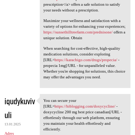
prescription</a> offers a safe solution to satisfy
your needs without a prescription.
Maximize your wellness and satisfaction with a
variety of options for enhancing your experiences;
https://sunsethilltreefarm.com/prednisone/
offers a
unique solution. Obtain
When searching for cost-effective, high-quality
medication solutions, consider exploring
[URL=
https://karachigo.com/drugs/propecia/
-
propecia 1mg[/URL - for unparalleled value.
Whether you're shopping for solutions, this choice
may offer the advantages you need.
iqudykuviv
You can secure your
You can secure your [URL
[URL=
https://hiblogging.com/doxycycline/
-
uli
doxycycline 200 mg best price canadian[/URL -
effortlessly through our web platform, ensuring
you maintain your health effortlessly and
13.01.2025
efficiently.
Adres