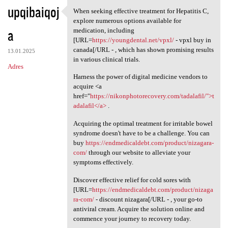
upqibaiqoj
When seeking effective treatment for Hepatitis C,
When seeking effective
explore numerous options available for
a
medication, including
[URL=
https://youngdental.net/vpxl/
- vpxl buy in
canada[/URL - , which has shown promising results
13.01.2025
in various clinical trials.
Adres
Harness the power of digital medicine vendors to
acquire <a
href="
https://nikonphotorecovery.com/tadalafil/">t
adalafil</a>
.
Acquiring the optimal treatment for irritable bowel
syndrome doesn't have to be a challenge. You can
buy
https://endmedicaldebt.com/product/nizagara-
com/
through our website to alleviate your
symptoms effectively.
Discover effective relief for cold sores with
[URL=
https://endmedicaldebt.com/product/nizaga
ra-com/
- discount nizagara[/URL - , your go-to
antiviral cream. Acquire the solution online and
commence your journey to recovery today.