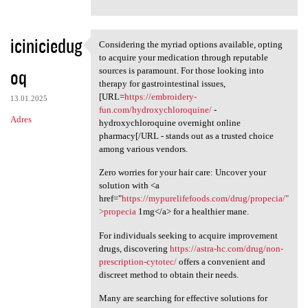
iciniciedug
Considering the myriad options available, opting
Considering the myriad
to acquire your medication through reputable
oq
sources is paramount. For those looking into
therapy for gastrointestinal issues,
[URL=
https://embroidery-
13.01.2025
fun.com/hydroxychloroquine/
-
Adres
hydroxychloroquine overnight online
pharmacy[/URL - stands out as a trusted choice
among various vendors.
Zero worries for your hair care: Uncover your
solution with <a
href="
https://mypurelifefoods.com/drug/propecia/"
>propecia
1mg</a> for a healthier mane.
For individuals seeking to acquire improvement
drugs, discovering
https://astra-hc.com/drug/non-
prescription-cytotec/
offers a convenient and
discreet method to obtain their needs.
Many are searching for effective solutions for