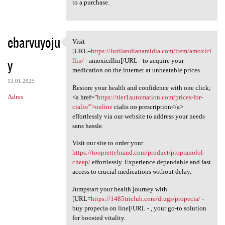
to a purchase.
ebarvuyoju
Visit
Visit [URL=https:/
[URL=
https://luzilandianamidia.com/item/amoxici
y
llin/
- amoxicillin[/URL - to acquire your
medication on the internet at unbeatable prices.
13.01.2025
Restore your health and confidence with one click;
Adres
<a href="
https://tier1automation.com/prices-for-
cialis/">online
cialis no prescription</a>
effortlessly via our website to address your needs
sans hassle.
Visit our site to order your
https://tooprettybrand.com/product/propranolol-
cheap/
effortlessly. Experience dependable and fast
access to crucial medications without delay.
Jumpstart your health journey with
[URL=
https://1485triclub.com/drugs/propecia/
-
buy propecia on line[/URL - , your go-to solution
for boosted vitality.