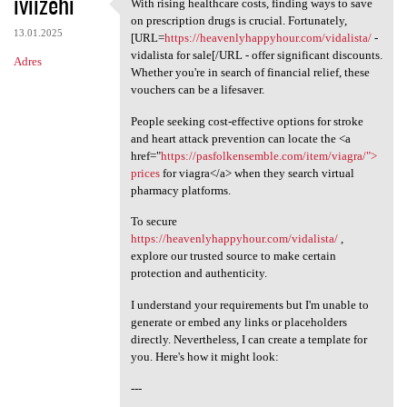
iviizehi
With rising healthcare costs, finding ways to save
With rising healthcare costs,
on prescription drugs is crucial. Fortunately,
13.01.2025
[URL=
https://heavenlyhappyhour.com/vidalista/
-
vidalista for sale[/URL - offer significant discounts.
Adres
Whether you're in search of financial relief, these
vouchers can be a lifesaver.
People seeking cost-effective options for stroke
and heart attack prevention can locate the <a
href="
https://pasfolkensemble.com/item/viagra/">
prices
for viagra</a> when they search virtual
pharmacy platforms.
To secure
https://heavenlyhappyhour.com/vidalista/
,
explore our trusted source to make certain
protection and authenticity.
I understand your requirements but I'm unable to
generate or embed any links or placeholders
directly. Nevertheless, I can create a template for
you. Here's how it might look:
---