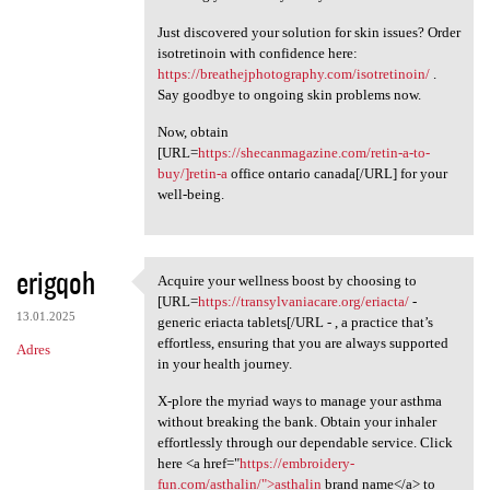
Just discovered your solution for skin issues? Order
isotretinoin with confidence here:
https://breathejphotography.com/isotretinoin/
.
Say goodbye to ongoing skin problems now.
Now, obtain
[URL=
https://shecanmagazine.com/retin-a-to-
buy/]retin-a
office ontario canada[/URL] for your
well-being.
erigqoh
Acquire your wellness boost by choosing to
Acquire your wellness boost
[URL=
https://transylvaniacare.org/eriacta/
-
13.01.2025
generic eriacta tablets[/URL - , a practice that’s
effortless, ensuring that you are always supported
Adres
in your health journey.
X-plore the myriad ways to manage your asthma
without breaking the bank. Obtain your inhaler
effortlessly through our dependable service. Click
here <a href="
https://embroidery-
fun.com/asthalin/">asthalin
brand name</a> to