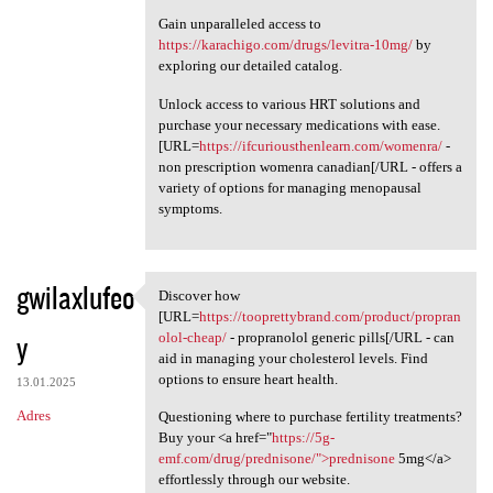
Gain unparalleled access to
https://karachigo.com/drugs/levitra-10mg/
by
exploring our detailed catalog.
Unlock access to various HRT solutions and
purchase your necessary medications with ease.
[URL=
https://ifcuriousthenlearn.com/womenra/
-
non prescription womenra canadian[/URL - offers a
variety of options for managing menopausal
symptoms.
gwilaxlufeo
Discover how
Discover how [URL=https:/
[URL=
https://tooprettybrand.com/product/propran
y
olol-cheap/
- propranolol generic pills[/URL - can
aid in managing your cholesterol levels. Find
options to ensure heart health.
13.01.2025
Adres
Questioning where to purchase fertility treatments?
Buy your <a href="
https://5g-
emf.com/drug/prednisone/">prednisone
5mg</a>
effortlessly through our website.