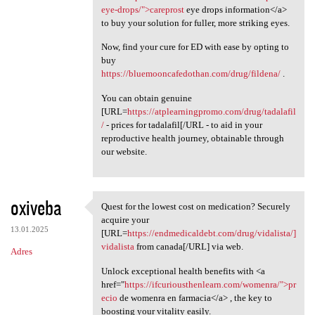
eye-drops/">careprost
eye drops information</a>
to buy your solution for fuller, more striking eyes.
Now, find your cure for ED with ease by opting to
buy
https://bluemooncafedothan.com/drug/fildena/
.
You can obtain genuine
[URL=
https://atplearningpromo.com/drug/tadalafil
/
- prices for tadalafil[/URL - to aid in your
reproductive health journey, obtainable through
our website.
oxiveba
Quest for the lowest cost on medication? Securely
Quest for the lowest cost on
acquire your
13.01.2025
[URL=
https://endmedicaldebt.com/drug/vidalista/]
vidalista
from canada[/URL] via web.
Adres
Unlock exceptional health benefits with <a
href="
https://ifcuriousthenlearn.com/womenra/">pr
ecio
de womenra en farmacia</a> , the key to
boosting your vitality easily.