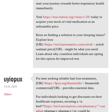
start your journey towards better respiratory health
immediately.
Visit
https://reso-nation.org/vitara-v-20/
today to
acquire your stock of vital medication at an
unbeatable price.
Keen on finding a solution to your sleeping issues?
Explore how
[URL=
https://tier1automation.com/zoloft/
- zoloft
walmart price[/URL - might be what you need.
Learn about why countless individuals are opting
for this option for improved rest.
uyiopux
For men seeking reliable hair loss treatments,
For men seeking reliable hair
[URL=
https://fpny.org/finasteride/
- finasteride
13.01.2025
commercial[/URL - provides essential data.
Adres
For individuals looking to get discounts on their
healthcare expenses, securing a <a
href="
https://tier1automation.com/pharmacy/">can
adian
pharmacy pharmacy</a> could be