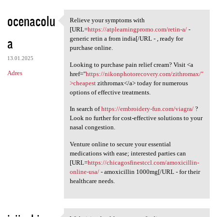
ocenacolu
Relieve your symptoms with
Relieve your symptoms with
[URL=
https://atplearningpromo.com/retin-a/
-
a
generic retin a from india[/URL - , ready for
purchase online.
13.01.2025
Looking to purchase pain relief cream? Visit <a
Adres
href="
https://nikonphotorecovery.com/zithromax/"
>cheapest
zithromax</a> today for numerous
options of effective treatments.
In search of
https://embroidery-fun.com/viagra/
?
Look no further for cost-effective solutions to your
nasal congestion.
Venture online to secure your essential
medications with ease; interested parties can
[URL=
https://chicagosfinestccl.com/amoxicillin-
online-usa/
- amoxicillin 1000mg[/URL - for their
healthcare needs.