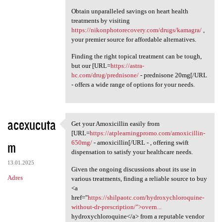
Obtain unparalleled savings on heart health
treatments by visiting
https://nikonphotorecovery.com/drugs/kamagra/
,
your premier source for affordable alternatives.
Finding the right topical treatment can be tough,
but our [URL=
https://astra-
hc.com/drug/prednisone/
- prednisone 20mg[/URL
- offers a wide range of options for your needs.
acexucuta
Get your Amoxicillin easily from
Get your Amoxicillin easily
[URL=
https://atplearningpromo.com/amoxicillin-
m
650mg/
- amoxicillin[/URL - , offering swift
dispensation to satisfy your healthcare needs.
13.01.2025
Given the ongoing discussions about its use in
Adres
various treatments, finding a reliable source to buy
<a
href="
https://shilpaotc.com/hydroxychloroquine-
without-dr-prescription/">overn...
hydroxychloroquine</a> from a reputable vendor