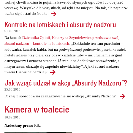
wolnej chwili można tu pójść na kawę, do słynnych ogrodów lub obejrzeć
wystawę. Wszystko dla wszystkich, od ręki i na miejscu. No tak, ale najpierw
trzeba się dostać do środka.
Kontrole na lotniskach i absurdy nadzoru
01.09.2015
Na łamach
Dziennika Opinii, Katarzyna Szymielewicz przedstawia swój
absurd nadzoru – kontrole na lotniskach
: „Dokładnie ten sam przedmiot –
ładowarka, kawałek kabla, but na podwyższonej podeszwie, pasek, kawałek
metalu gdzieś przy ciele, czy coś w kształcie tuby – raz uruchamia sygnał
ostrzegawczy i oznacza stracone 15 minut na dodatkowe sprawdzenie, a
innym razem okazuje się zupełnie niewidzialny”. A jaki absurd nadzoru
uwiera Ciebie najbardziej?
Jak wziąć udział w akcji „Absurdy Nadzoru"?
25.08.2015
Poznaj 5 sposobów na zaangażowanie się w akcję „Absurdy Nadzoru".
Kamera w toalecie
10.09.2015
Nadesłany przez:
F.Sz