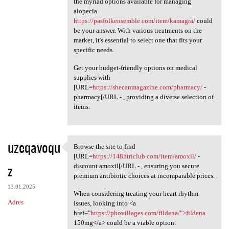
the myriad options available for managing
alopecia.
https://pasfolkensemble.com/item/kamagra/
could
be your answer. With various treatments on the
market, it's essential to select one that fits your
specific needs.
Get your budget-friendly options on medical
supplies with
[URL=
https://shecanmagazine.com/pharmacy/
-
pharmacy[/URL - , providing a diverse selection of
items.
uzeqavoqu
Browse the site to find
Browse the site to find [URL
[URL=
https://1485triclub.com/item/amoxil/
-
z
discount amoxil[/URL - , ensuring you secure
premium antibiotic choices at incomparable prices.
13.01.2025
When considering treating your heart rhythm
Adres
issues, looking into <a
href="
https://phovillages.com/fildena/">fildena
150mg</a> could be a viable option.