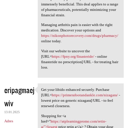
immensely beneficial. This deal applies to a range
of pharmaceuticals, potentially minimizing your
financial strain.
Managing arthritis pain is easier with the right
medication. Discover your options and
https://nikonphotorecovery.com/drugs/pharmacy/
online today.
Visit our website to uncover the
[URL=
https://fpny.org/finasteride/
- online
finasteride no prescription[/URL - for treating hair
loss.
eripagmaej
Get your libido enhanced securely. Purchase
Get your libido enhanced
[URL=
https://primerafootandankle.com/nizagara/
-
wiv
lowest price on generic nizagara[/URL - to feel
renewed closeness.
13.01.2025
Shopping for <a
Adres
href="
https://atplearningpromo.com/retin-
a/">lowest
price retin a</a> ? Obtain your dose