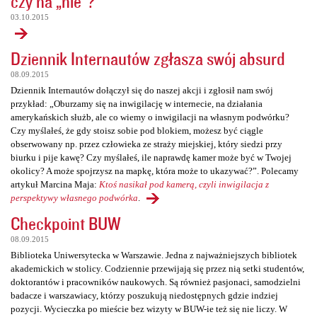
czy na „nie”?
03.10.2015
Dziennik Internautów zgłasza swój absurd
08.09.2015
Dziennik Internautów dołączył się do naszej akcji i zgłosił nam swój
przykład: „Oburzamy się na inwigilację w internecie, na działania
amerykańskich służb, ale co wiemy o inwigilacji na własnym podwórku?
Czy myślałeś, że gdy stoisz sobie pod blokiem, możesz być ciągle
obserwowany np. przez człowieka ze straży miejskiej, który siedzi przy
biurku i pije kawę? Czy myślałeś, ile naprawdę kamer może być w Twojej
okolicy? A może spojrzysz na mapkę, która może to ukazywać?”. Polecamy
artykuł Marcina Maja:
Ktoś nasikał pod kamerą, czyli inwigilacja z
perspektywy własnego podwórka
.
Checkpoint BUW
08.09.2015
Biblioteka Uniwersytecka w Warszawie. Jedna z najważniejszych bibliotek
akademickich w stolicy. Codziennie przewijają się przez nią setki studentów,
doktorantów i pracowników naukowych. Są również pasjonaci, samodzielni
badacze i warszawiacy, którzy poszukują niedostępnych gdzie indziej
pozycji. Wycieczka po mieście bez wizyty w BUW-ie też się nie liczy. W