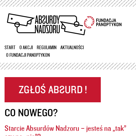
Przejdź
do
treści
START
O AKCJI
REGULAMIN
AKTUALNOŚCI
O FUNDACJI PANOPTYKON
CO NOWEGO?
Starcie Absurdów Nadzoru – jesteś na „tak”