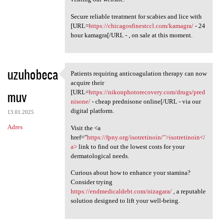
Secure reliable treatment for scabies and lice with
[URL=
https://chicagosfinestccl.com/kamagra/
- 24
hour kamagra[/URL - , on sale at this moment.
uzuhobeca
Patients requiring anticoagulation therapy can now
Patients requiring
acquire their
muv
[URL=
https://nikonphotorecovery.com/drugs/pred
nisone/
- cheap prednisone online[/URL - via our
digital platform.
13.01.2025
Adres
Visit the <a
href="
https://fpny.org/isotretinoin/">isotretinoin</
a>
link to find out the lowest costs for your
dermatological needs.
Curious about how to enhance your stamina?
Consider trying
https://endmedicaldebt.com/nizagara/
, a reputable
solution designed to lift your well-being.