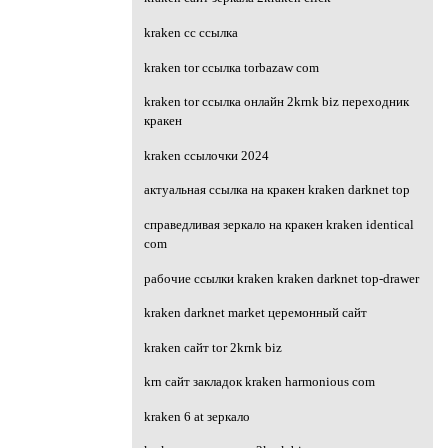
kraken cc ссылка
kraken tor ссылка torbazaw com
kraken tor ссылка онлайн 2krnk biz переходник
кракен
kraken ссылочки 2024
актуальная ссылка на кракен kraken darknet top
справедливая зеркало на кракен kraken identical
com
рабочие ссылки kraken kraken darknet top-drawer
kraken darknet market церемонный сайт
kraken сайт tor 2krnk biz
krn сайт закладок kraken harmonious com
kraken 6 at зеркало