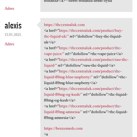
m
bonanza</a> - sweet bonanza demo oyna
Adres
e
n
alexis
https://thccentraluk.com
t
https://thccentraluk.com
<a href="
https://thccentraluk.com/product/buy-
a
15.01.2025
thc-liquid-uk/"
rel="dofollow">buy-thc-liquid-
uk</a>
r
Adres
<a href="
https://thccentraluk.com/product/thc-
z
vape-juice/"
rel="dofollow">thc-vape-juice</a>
<a href="
https://thccentraluk.com/product/raw-thc-
e
liquid/"
rel="dofollow">raw-thc-liquid</a>
<a href="
https://thccentraluk.com/product/thc-
liquid-89mg-blue-raspberry/"
rel="dofollow">thc-
liquid-89mg-blue-raspberry</a>
<a href="
https://thccentraluk.com/product/thc-
liquid-89mg-og-kush/"
rel="dofollow">thc-liquid-
89mg-og-kush</a>
<a href="
https://thccentraluk.com/product/thc-
liquid-89mg-amnesia/"
rel="dofollow">thc-liquid-
89mg-amnesia</a>
https://benzomeds.com
<a