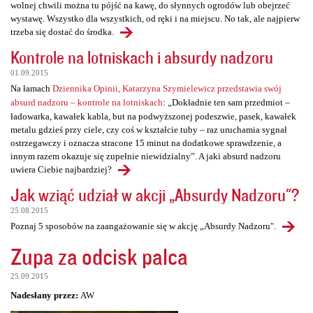
wolnej chwili można tu pójść na kawę, do słynnych ogrodów lub obejrzeć
wystawę. Wszystko dla wszystkich, od ręki i na miejscu. No tak, ale najpierw
trzeba się dostać do środka.
Kontrole na lotniskach i absurdy nadzoru
01.09.2015
Na łamach
Dziennika Opinii, Katarzyna Szymielewicz przedstawia swój
absurd nadzoru – kontrole na lotniskach
: „Dokładnie ten sam przedmiot –
ładowarka, kawałek kabla, but na podwyższonej podeszwie, pasek, kawałek
metalu gdzieś przy ciele, czy coś w kształcie tuby – raz uruchamia sygnał
ostrzegawczy i oznacza stracone 15 minut na dodatkowe sprawdzenie, a
innym razem okazuje się zupełnie niewidzialny”. A jaki absurd nadzoru
uwiera Ciebie najbardziej?
Jak wziąć udział w akcji „Absurdy Nadzoru"?
25.08.2015
Poznaj 5 sposobów na zaangażowanie się w akcję „Absurdy Nadzoru".
Zupa za odcisk palca
25.09.2015
Nadesłany przez:
AW