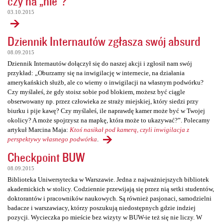
czy na „nie”?
03.10.2015
Dziennik Internautów zgłasza swój absurd
08.09.2015
Dziennik Internautów dołączył się do naszej akcji i zgłosił nam swój
przykład: „Oburzamy się na inwigilację w internecie, na działania
amerykańskich służb, ale co wiemy o inwigilacji na własnym podwórku?
Czy myślałeś, że gdy stoisz sobie pod blokiem, możesz być ciągle
obserwowany np. przez człowieka ze straży miejskiej, który siedzi przy
biurku i pije kawę? Czy myślałeś, ile naprawdę kamer może być w Twojej
okolicy? A może spojrzysz na mapkę, która może to ukazywać?”. Polecamy
artykuł Marcina Maja:
Ktoś nasikał pod kamerą, czyli inwigilacja z
perspektywy własnego podwórka
.
Checkpoint BUW
08.09.2015
Biblioteka Uniwersytecka w Warszawie. Jedna z najważniejszych bibliotek
akademickich w stolicy. Codziennie przewijają się przez nią setki studentów,
doktorantów i pracowników naukowych. Są również pasjonaci, samodzielni
badacze i warszawiacy, którzy poszukują niedostępnych gdzie indziej
pozycji. Wycieczka po mieście bez wizyty w BUW-ie też się nie liczy. W