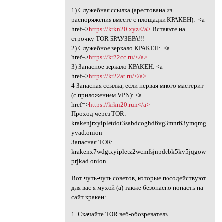
1) Служебная ссылка (арестована из
распоряжения вместе с площадки КРАКEН): <a
href=>
https://krkn20.xyz</a>
Вставьте на
строчку TOR БРАУЗЕРА!!!
2) Служебное зеркалo КРАКЕH: <a
href=>
https://kr22cc.ru/</a>
3) Запасное зеркалo КРАКЕH: <a
href=>
https://kr22at.ru/</a>
4 Запасная ссылка, если первая много мастерит
(с приложением VPN): <a
href=>
https://krkn20.run</a>
Проход через TOR:
krakenjrxyipletdot3sabdcoghd6vg3mnr63ymqmg
yvad.onion
Запасная TOR:
krakenx7wdgtxyipletz2wcmfsjnpdebk5kv5jqgow
prjkad.onion
Вот чуть-чуть советов, которые посодействуют
для вас я мухой (а) также безопасно попасть на
сайт кракен:
1. Скачайте TOR веб-обозреватель