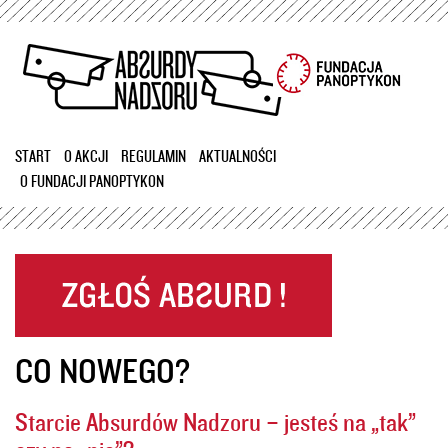
Przejdź
do
treści
START
O AKCJI
REGULAMIN
AKTUALNOŚCI
O FUNDACJI PANOPTYKON
CO NOWEGO?
Starcie Absurdów Nadzoru – jesteś na „tak”