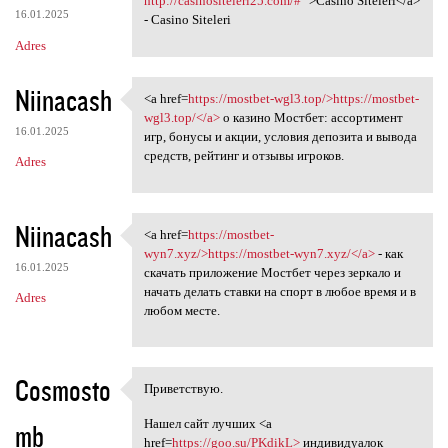
http://casinositeleri25.com/#
">Casino Siteleri</a>
16.01.2025
- Casino Siteleri
Adres
Niinacash
<a href=
https://mostbet-wgl3.top/>https://mostbet-
<a href=https://mostbet-wgl3
wgl3.top/</a>
о казино Мостбет: ассортимент
16.01.2025
игр, бонусы и акции, условия депозита и вывода
средств, рейтинг и отзывы игроков.
Adres
Niinacash
<a href=
https://mostbet-
<a href=https://mostbet-wyn7
wyn7.xyz/>https://mostbet-wyn7.xyz/</a>
- как
16.01.2025
скачать приложение Мостбет через зеркало и
начать делать ставки на спорт в любое время и в
Adres
любом месте.
Cosmosto
Приветствую.
Приветствую.
Нашел сайт лучших <a
mb
href=
https://goo.su/PKdikL>
индивидуалок