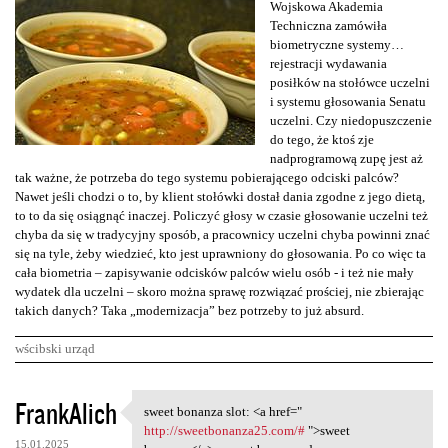
Wojskowa Akademia
Techniczna zamówiła
biometryczne systemy…
rejestracji wydawania
posiłków na stołówce uczelni
i systemu głosowania Senatu
uczelni. Czy niedopuszczenie
do tego, że ktoś zje
nadprogramową zupę jest aż
tak ważne, że potrzeba do tego systemu pobierającego odciski palców?
Nawet jeśli chodzi o to, by klient stołówki dostał dania zgodne z jego dietą,
to to da się osiągnąć inaczej. Policzyć głosy w czasie głosowanie uczelni też
chyba da się w tradycyjny sposób, a pracownicy uczelni chyba powinni znać
się na tyle, żeby wiedzieć, kto jest uprawniony do głosowania. Po co więc ta
cała biometria – zapisywanie odcisków palców wielu osób - i też nie mały
wydatek dla uczelni – skoro można sprawę rozwiązać prościej, nie zbierając
takich danych? Taka „modernizacja” bez potrzeby to już absurd.
wścibski urząd
K
FrankAlich
sweet bonanza slot: <a href="
sweet bonanza slot: <a href="
o
http://sweetbonanza25.com/#
">sweet
15.01.2025