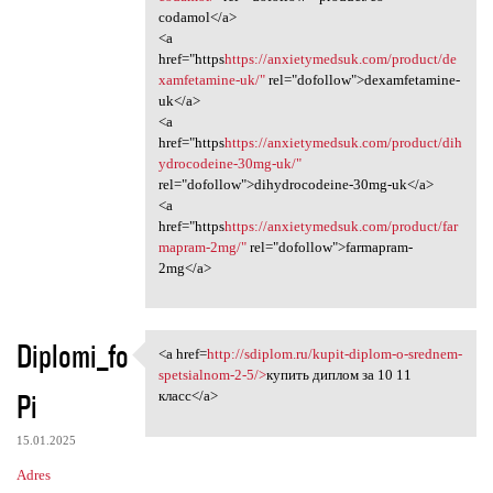
codamol</a>
<a
href="https
https://anxietymedsuk.com/product/de
xamfetamine-uk/"
rel="dofollow">dexamfetamine-
uk</a>
<a
href="https
https://anxietymedsuk.com/product/dih
ydrocodeine-30mg-uk/"
rel="dofollow">dihydrocodeine-30mg-uk</a>
<a
href="https
https://anxietymedsuk.com/product/far
mapram-2mg/"
rel="dofollow">farmapram-
2mg</a>
Diplomi_fo
<a href=
http://sdiplom.ru/kupit-diplom-o-srednem-
<a href=http://sdiplom.ru
spetsialnom-2-5/>
купить диплом за 10 11
Pi
класс</a>
15.01.2025
Adres