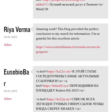
added=1>
Лучший мужской досуг в Тюмени</a>
9bbd139
Riya Verma
Amazing work! This blog provided the perfect
Amazing work! This blog
conclusion to my search for information. I’m so
16.01.2025
grateful for this excellent article.
Adres
https://www.roshnikhanna.in/russian-escorts-in-
gurgaon/
EusebioBa
<a href=
https://kr22cc.ru/>
В ЭТОЙ СТАТЬЕ
<a href=https://kr22cc.ru/>В
СОСРЕДОТОЧЕНЫ САМЫЕ АКТУАЛЬНЫЕ
r
ССЫЛОЧКИ И</a> <a
href=
https://krkn20.xyz>
ПЕРЕХОДНИКИ НА
ПЛОЩАДКУ Kraken НА 2025</a>
16.01.2025
Adres
<a href=
https://kr22at.ru/>
СПИСОК ВСЕХ
ЛЕГКОДОСТУПНЫХ ГИПЕРССЫЛОК ЧТОБЫ
ВХОДА СВЕРХУ KRAKЕN:</a>