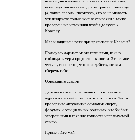
являющийся личной собственностью кабинет,
используя показанные у регистрации прозвище
(а) также пароль. Уверитесь, что ваша милость
утилизируете только живые ссылочки а также
проверенные источники чтобы допуска к
Кракену.
Меры защищенности при применении Кракена?
Пользуясь даркнет-маркетплейсами, важно
соблюдать меры предосторожности. Это самое
чуть-чуть советов, что посодействуют вам
сберечь себе:
Обновляйте ссылки!
Даркнет-сайты часто меняют собственные
адреса из-за соображений безопасности. Часто
проверяйте актуальные ссылочки сверху
форумах и официальных родниках, чтобы быть
заверенными в течение точности используемой
ссылки.
Применяйте VPN!