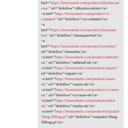
href="
https://benzomeds.com/product/dihydrocod
eine/"
rel="dofollow">dihydrocodeine</a>
<a href="
https://benzomeds.com/product/co-
codamol/"
rel="dofollow">co-codamol</a>
<a
href="
https://benzomeds.com/product/diazepam-
bnf/"
rel="dofollow">diazepam-bnf</a>
<a
href="
https://benzomeds.com/product/bensedin/"
rel="dofollow">bensedin</a>
<a href="
https://benzomeds.com/product/adderall-
uk/"
rel="dofollow">adderall-uk</a>
<a href="
https://benzomeds.com/product/zapain/"
rel="dofollow">zapain</a>
<a href="
https://benzomeds.com/product/xanax-
uk/"
rel="dofollow">xanax-uk</a>
<a href="
https://benzomeds.com/product/vyvanse-
uk/"
rel="dofollow">vyvanse-uk</a>
<a href="
https://benzomeds.com/product/ritalin-
uk/"
rel="dofollow">ritalin-uk</a>
<a href="
https://benzomeds.com/product/solpadol-
30mg-500mg-pl"
rel="dofollow">solpadol-30mg-
500mg-pl</a>