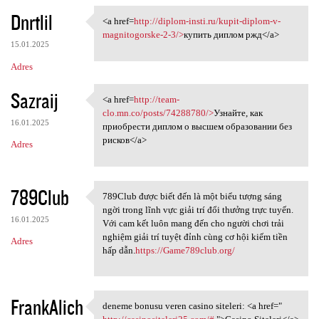
Dnrtlil
<a href=
http://diplom-insti.ru/kupit-diplom-v-
<a href=http://diplom-insti
magnitogorske-2-3/>
купить диплом ржд</a>
15.01.2025
Adres
Sazraij
<a href=
http://team-
<a href=http://team-clo.mn.co
clo.mn.co/posts/74288780/>
Узнайте, как
16.01.2025
приобрести диплом о высшем образовании без
рисков</a>
Adres
789Club
789Club được biết đến là một biểu tượng sáng
789Club được biết đến là một
ngời trong lĩnh vực giải trí đổi thưởng trực tuyến.
16.01.2025
Với cam kết luôn mang đến cho người chơi trải
nghiệm giải trí tuyệt đỉnh cùng cơ hội kiếm tiền
Adres
hấp dẫn.
https://Game789club.org/
FrankAlich
deneme bonusu veren casino siteleri: <a href="
deneme bonusu veren casino