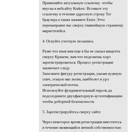
Применяйте актуальную ссылочку чтобы
впуска к вебсайту Kraken: Вставьте эту
ссылочку в течение адресную строку Tor
браузера а также нажмите Enter. Этто
перенаправит вас сверху главнейшую страничку
маркетплейса.
4. Оснуйте учетную эхозапись
Разве что язык вам еще я бы не сказал аккаунта
сверху Кракене, вам что поделаешь хорэ
зарегистрироваться. Процесс регистрации
заключает следу
Заполните фигуру регистрации, указав нужную
спич, этакую яко логин, шибболет и урл
электрической почты.
Используйте фундаментальный пароль да
подсоедините двухфакторную аутентификацию
чтобы доборной безопасности.
5. Зарегистрируйтесь сверху сайте
Через некоторое время регистрации вместитесь
в течение являющийся личной собственностью