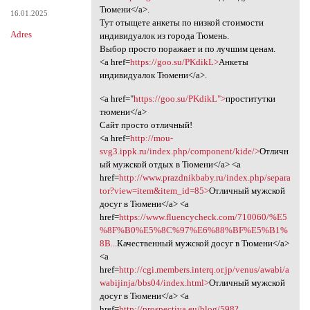
Тюмени</a>.
16.01.2025
Тут отыщете анкеты по низкой стоимости
Adres
индивидуалок из города Тюмень.
Выбор просто поражает и по лучшим ценам.
<a href=
https://goo.su/PKdikL>
Анкеты
индивидуалок Тюмени</a>.
<a href="
https://goo.su/PKdikL">
проститутки
тюмени</a>
Сайт просто отличный!
<a href=
http://mou-
svg3.ippk.ru/index.php/component/kide/>
Отличн
ый мужской отдых в Тюмени</a> <a
href=
http://www.prazdnikbaby.ru/index.php/separa
tor?view=item&item_id=85>
Отличный мужской
досуг в Тюмени</a> <a
href=
https://www.fluencycheck.com/710060/%E5
%8F%B0%E5%8C%97%E6%88%BF%E5%B1%
8B...
Качественный мужской досуг в Тюмени</a>
<a
href=
http://cgi.members.interq.or.jp/venus/awabi/a
wabijinja/bbs04/index.html>
Отличный мужской
досуг в Тюмени</a> <a
href=
http://prospectiva.eu/blog/598?