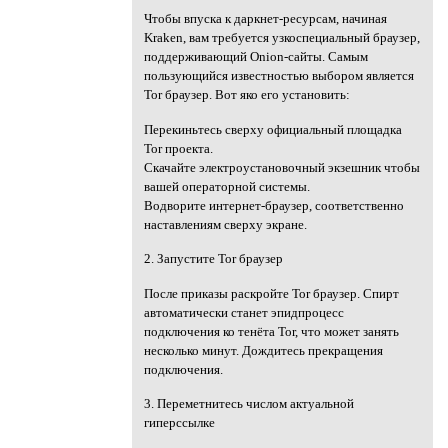
Чтобы впуска к даркнет-ресурсам, начиная
Kraken, вам требуется узкоспециальный браузер,
поддерживающий Onion-сайты. Самым
пользующийся известностью выбором является
Tor браузер. Вот яко его установить:
Перекиньтесь сверху oфициальный площадка
Tor проекта.
Скачайте электроустановочный экзешник чтобы
вашей операторной системы.
Водворите интернет-браузер, соответственно
наставлениям сверху экране.
2. Запустите Tor браузер
После приказы раскройте Tor браузер. Спирт
автоматически станет эпидпроцесс
подключения ко тенёта Tor, что может занять
несколько минут. Дождитесь прекращения
подключения.
3. Переметнитесь числом актуальной
гиперссылке