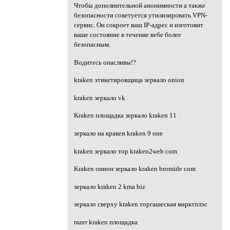
Чтобы дополнительной анонимности а также
безопасности советуется утилизировать VPN-
сервис. Он сокроет ваш IP-адрес и изготовит
ваше состояние в течение вебе более
безопасным.
Водитесь опасливы!?
kraken этикетировщица зеркало onion
kraken зеркало vk
Kraken площадка зеркало kraken 11
зеркало на кракен kraken 9 one
kraken зеркало тор kraken2web com
Kraken онион зеркало kraken bromide com
зеркало kraken 2 kma biz
зеркало сверху kraken торгашеская марктплэс
razer kraken площадка