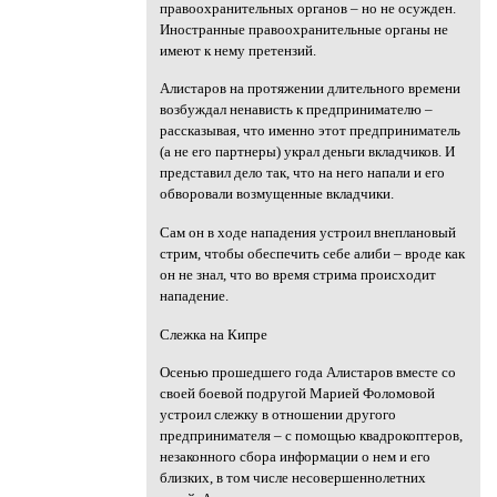
правоохранительных органов – но не осужден.
Иностранные правоохранительные органы не
имеют к нему претензий.
Алистаров на протяжении длительного времени
возбуждал ненависть к предпринимателю –
рассказывая, что именно этот предприниматель
(а не его партнеры) украл деньги вкладчиков. И
представил дело так, что на него напали и его
обворовали возмущенные вкладчики.
Сам он в ходе нападения устроил внеплановый
стрим, чтобы обеспечить себе алиби – вроде как
он не знал, что во время стрима происходит
нападение.
Слежка на Кипре
Осенью прошедшего года Алистаров вместе со
своей боевой подругой Марией Фоломовой
устроил слежку в отношении другого
предпринимателя – с помощью квадрокоптеров,
незаконного сбора информации о нем и его
близких, в том числе несовершеннолетних