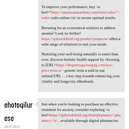
To improve your performance, buy <a
href="
https://americanazachary.com/item/cialis/">
order
cialis online</a> to secure optimal results.
Browsing for an economical solution to address
anemia? Look no further!
https://sjsbrookfield.org/product/propecia/
offers a
wide range of solutions to suit your needs.
Nurturing your well-being naturally is easier than
ever; discover holistic health support by choosing
to [URL=
https://theprettyguineapig.com/low-
price-retin-a/
- generic retin-a sold in usa
online[/URL - , a key step towards enhancing your
vitality and longevity effortlessly.
ehotoqilur
Just when you're looking to purchase an effective
Just when you're looking to
treatment for anxiety, consider exploring <a
ese
href=
https://sjsbrookfield.org/item/pharmacy/>pha
rmacy</a>
, available through digital pharmacies.
20.01.2025