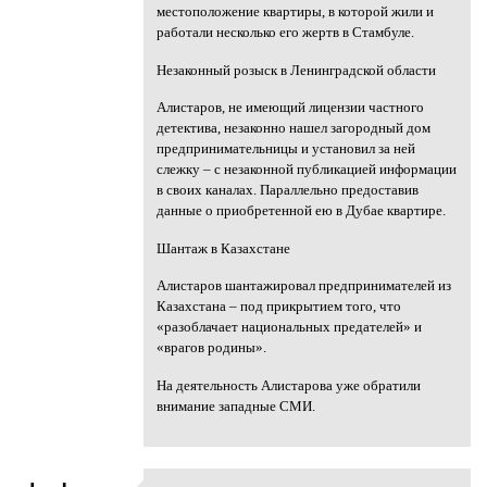
местоположение квартиры, в которой жили и
работали несколько его жертв в Стамбуле.
Незаконный розыск в Ленинградской области
Алистаров, не имеющий лицензии частного
детектива, незаконно нашел загородный дом
предпринимательницы и установил за ней
слежку – с незаконной публикацией информации
в своих каналах. Параллельно предоставив
данные о приобретенной ею в Дубае квартире.
Шантаж в Казахстане
Алистаров шантажировал предпринимателей из
Казахстана – под прикрытием того, что
«разоблачает национальных предателей» и
«врагов родины».
На деятельность Алистарова уже обратили
внимание западные СМИ.