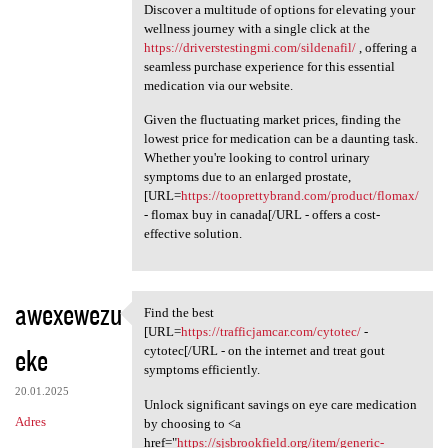
Discover a multitude of options for elevating your
wellness journey with a single click at the
https://driverstestingmi.com/sildenafil/
, offering a
seamless purchase experience for this essential
medication via our website.
Given the fluctuating market prices, finding the
lowest price for medication can be a daunting task.
Whether you're looking to control urinary
symptoms due to an enlarged prostate,
[URL=
https://tooprettybrand.com/product/flomax/
- flomax buy in canada[/URL - offers a cost-
effective solution.
awexewezu
Find the best
Find the best [URL=https:/
[URL=
https://trafficjamcar.com/cytotec/
-
eke
cytotec[/URL - on the internet and treat gout
symptoms efficiently.
20.01.2025
Unlock significant savings on eye care medication
Adres
by choosing to <a
href="
https://sjsbrookfield.org/item/generic-