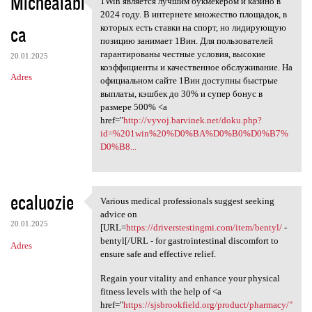
Michealabi
1Win является лучшим букмекером и казино в
1Win является лучшим
o
2024 году. В интернете множество площадок, в
ca
m
которых есть ставки на спорт, но лидирующую
позицию занимает 1Вин. Для пользователей
e
гарантированы честные условия, высокие
20.01.2025
n
коэффициенты и качественное обслуживание. На
Adres
официальном сайте 1Вин доступны быстрые
t
выплаты, кэшбек до 30% и супер бонус в
a
размере 500% <a
href="
http://vyvoj.barvinek.net/doku.php?
r
id=%201win%20%D0%BA%D0%B0%D0%B7%
z
D0%B8...
e
ecaluozie
Various medical professionals suggest seeking
Various medical professionals
advice on
20.01.2025
[URL=
https://driverstestingmi.com/item/bentyl/
-
bentyl[/URL - for gastrointestinal discomfort to
Adres
ensure safe and effective relief.
Regain your vitality and enhance your physical
fitness levels with the help of <a
href="
https://sjsbrookfield.org/product/pharmacy/"