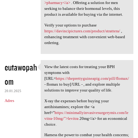
>pharmacy</a>
. Offering a solution for men
seeking to balance their hormonal levels, this
product is available for buying via the internet.
Verify your options to purchase
https://davincipictures.com/product/strattera/
,
enhancing treatment with convenient web-based
ordering.
eutawopah
View the latest costs for treating your BPH
View the latest costs for
symptoms with
om
[URL=
https://theprettyguineapig.com/pill/flomax/
- flomax to buy[/URL - , and explore multiple
solutions to improve your quality of life.
20.01.2025
Adres
X-ray the expenses before buying your
antihistamines; explore the <a
href="
https://minimallyinvasivesurgerymis.com/le
vitra-10mg/">levitra
20mg</a> for an economical
choice.
Harness the power to combat your health concerns;