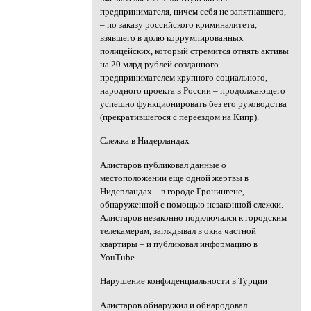
предпринимателя, ничем себя не запятнавшего,
– по заказу российского криминалитета,
взявшего в долю коррумпированных
полицейских, который стремится отнять активы
на 20 млрд рублей созданного
предпринимателем крупного социального,
народного проекта в России – продолжающего
успешно функционировать без его руководства
(прекратившегося с переездом на Кипр).
Слежка в Нидерландах
Алистаров публиковал данные о
местоположении еще одной жертвы в
Нидерландах – в городе Гронингене, –
обнаруженной с помощью незаконной слежки.
Алистаров незаконно подключался к городским
телекамерам, заглядывал в окна частной
квартиры – и публиковал информацию в
YouTube.
Нарушение конфиденциальности в Турции
Алистаров обнаружил и обнародовал