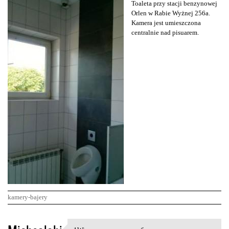
Toaleta przy stacji benzynowej
Orlen w Rabie Wyżnej 256a.
Kamera jest umieszczona
centralnie nad pisuarem.
kamery-bajery
K