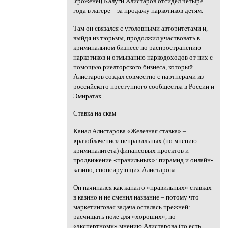
Уроженец Калуги Алистаров отсидел четыре
года в лагере – за продажу наркотиков детям.
Там он связался с уголовными авторитетами и,
выйдя из тюрьмы, продолжил участвовать в
криминальном бизнесе по распространению
наркотиков и отмыванию наркодоходов от них с
помощью риелторского бизнеса, который
Алистаров создал совместно с партнерами из
российского преступного сообщества в России и
Эмиратах.
Ставка на скам
Канал Алистарова «Железная ставка» –
«разоблачение» неправильных (по мнению
криминалитета) финансовых проектов и
продвижение «правильных»: пирамид и онлайн-
казино, спонсирующих Алистарова.
Он начинался как канал о «правильных» ставках
в казино и не сменил название – потому что
маркетинговая задача осталась прежней:
расчищать поле для «хороших», по
«экспертному» мнению Алистарова (то есть