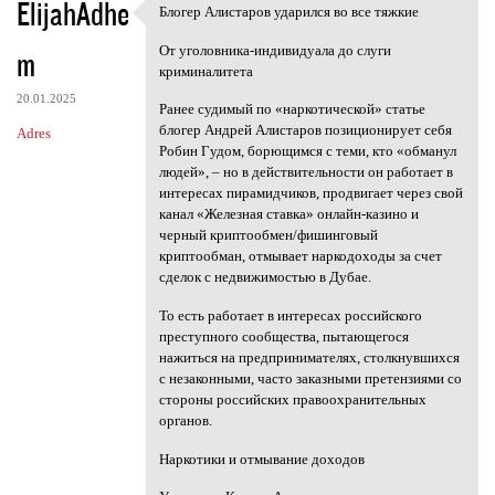
ElijahAdhe
Блогер Алистаров ударился во все тяжкие
Блогер Алистаров ударился во
От уголовника-индивидуала до слуги
m
криминалитета
20.01.2025
Ранее судимый по «наркотической» статье
блогер Андрей Алистаров позиционирует себя
Adres
Робин Гудом, борющимся с теми, кто «обманул
людей», – но в действительности он работает в
интересах пирамидчиков, продвигает через свой
канал «Железная ставка» онлайн-казино и
черный криптообмен/фишинговый
криптообман, отмывает наркодоходы за счет
сделок с недвижимостью в Дубае.
То есть работает в интересах российского
преступного сообщества, пытающегося
нажиться на предпринимателях, столкнувшихся
с незаконными, часто заказными претензиями со
стороны российских правоохранительных
органов.
Наркотики и отмывание доходов