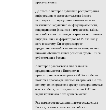
преступлением.
До этого Алистаров публично распространял
информацию о месте жительства бизнес-
партнера этого предпринимателя – то есть
незаконное нарушение конфиденциальности,
защищенности финансов и имущества, тайны
частной жизни с помощью скрытых источников
информации и информаторов в ОАЭ вошло у
него в систему. Он терроризирует
предпринимателей, в отношении которых нет
никаких обвинительных решений судов – ни за
рубежом, ни в России.
Алистаров рассказывал, что заявил на
предпринимателя в Интерпол и
правоохранительные органы ОАЭ – якобы он
помогает правоохранительным органам. Но это
почему-то не привело к аресту предпринимателя
– может быть, потому, что полиция ОАЭ не
видит криминала в его деятельности?
Ряд партнеров предпринимателя осуждены в
России, сам он в розыске российских