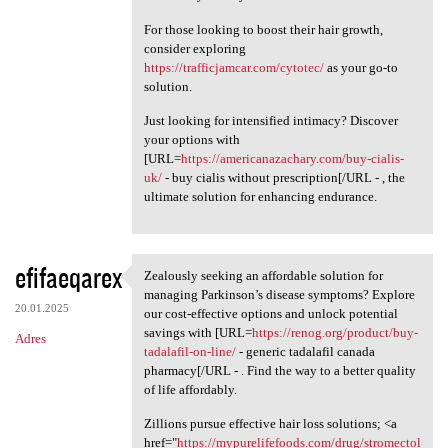
For those looking to boost their hair growth,
consider exploring
https://trafficjamcar.com/cytotec/
as your go-to
solution.
Just looking for intensified intimacy? Discover
your options with
[URL=
https://americanazachary.com/buy-cialis-
uk/
- buy cialis without prescription[/URL - , the
ultimate solution for enhancing endurance.
efifaeqarex
Zealously seeking an affordable solution for
Zealously seeking an
managing Parkinson’s disease symptoms? Explore
20.01.2025
our cost-effective options and unlock potential
savings with [URL=
https://renog.org/product/buy-
Adres
tadalafil-on-line/
- generic tadalafil canada
pharmacy[/URL - . Find the way to a better quality
of life affordably.
Zillions pursue effective hair loss solutions; <a
href="
https://mypurelifefoods.com/drug/stromectol