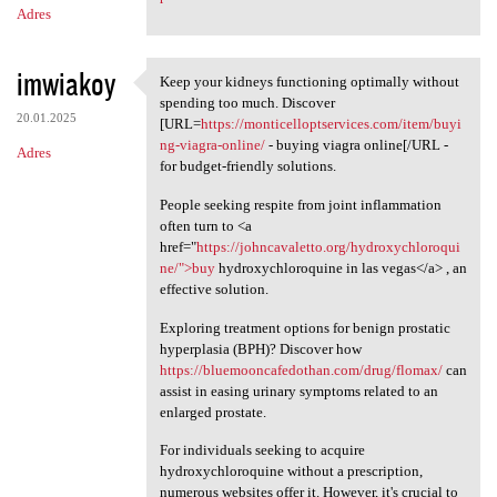
Adres
imwiakoy
Keep your kidneys functioning optimally without
Keep your kidneys functioning
spending too much. Discover
20.01.2025
[URL=
https://monticelloptservices.com/item/buyi
ng-viagra-online/
- buying viagra online[/URL -
Adres
for budget-friendly solutions.
People seeking respite from joint inflammation
often turn to <a
href="
https://johncavaletto.org/hydroxychloroqui
ne/">buy
hydroxychloroquine in las vegas</a> , an
effective solution.
Exploring treatment options for benign prostatic
hyperplasia (BPH)? Discover how
https://bluemooncafedothan.com/drug/flomax/
can
assist in easing urinary symptoms related to an
enlarged prostate.
For individuals seeking to acquire
hydroxychloroquine without a prescription,
numerous websites offer it. However, it's crucial to