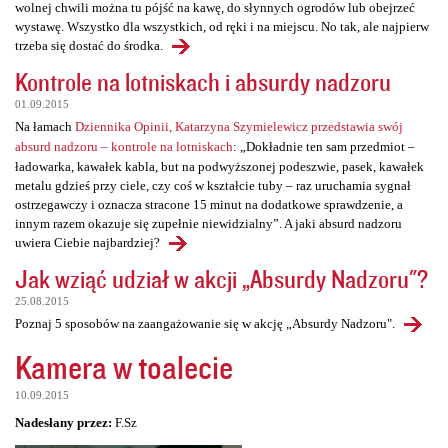
wolnej chwili można tu pójść na kawę, do słynnych ogrodów lub obejrzeć
wystawę. Wszystko dla wszystkich, od ręki i na miejscu. No tak, ale najpierw
trzeba się dostać do środka.
Kontrole na lotniskach i absurdy nadzoru
01.09.2015
Na łamach
Dziennika Opinii, Katarzyna Szymielewicz przedstawia swój
absurd nadzoru – kontrole na lotniskach
: „Dokładnie ten sam przedmiot –
ładowarka, kawałek kabla, but na podwyższonej podeszwie, pasek, kawałek
metalu gdzieś przy ciele, czy coś w kształcie tuby – raz uruchamia sygnał
ostrzegawczy i oznacza stracone 15 minut na dodatkowe sprawdzenie, a
innym razem okazuje się zupełnie niewidzialny”. A jaki absurd nadzoru
uwiera Ciebie najbardziej?
Jak wziąć udział w akcji „Absurdy Nadzoru"?
25.08.2015
Poznaj 5 sposobów na zaangażowanie się w akcję „Absurdy Nadzoru".
Kamera w toalecie
10.09.2015
Nadesłany przez:
F.Sz