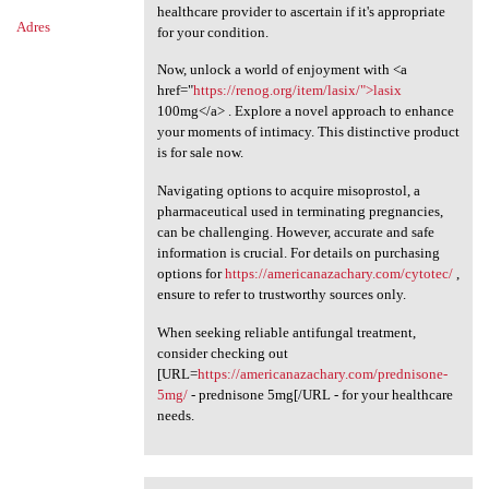
healthcare provider to ascertain if it's appropriate
Adres
for your condition.
Now, unlock a world of enjoyment with <a
href="
https://renog.org/item/lasix/">lasix
100mg</a> . Explore a novel approach to enhance
your moments of intimacy. This distinctive product
is for sale now.
Navigating options to acquire misoprostol, a
pharmaceutical used in terminating pregnancies,
can be challenging. However, accurate and safe
information is crucial. For details on purchasing
options for
https://americanazachary.com/cytotec/
,
ensure to refer to trustworthy sources only.
When seeking reliable antifungal treatment,
consider checking out
[URL=
https://americanazachary.com/prednisone-
5mg/
- prednisone 5mg[/URL - for your healthcare
needs.