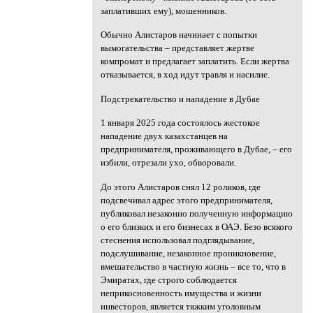
заплативших ему), мошенников.
Обычно Алистаров начинает с попытки
вымогательства – представляет жертве
компромат и предлагает заплатить. Если жертва
отказывается, в ход идут травля и насилие.
Подстрекательство и нападение в Дубае
1 января 2025 года состоялось жестокое
нападение двух казахстанцев на
предпринимателя, проживающего в Дубае, – его
избили, отрезали ухо, обворовали.
До этого Алистаров снял 12 роликов, где
подсвечивал адрес этого предпринимателя,
публиковал незаконно полученную информацию
о его близких и его бизнесах в ОАЭ. Безо всякого
стеснения использовал подглядывание,
подслушивание, незаконное проникновение,
вмешательство в частную жизнь – все то, что в
Эмиратах, где строго соблюдается
неприкосновенность имущества и жизни
инвесторов, является тяжким уголовным