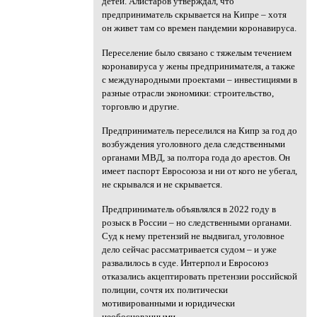
детей. Алистаров утверждал, что
предприниматель скрывается на Кипре – хотя
он живет там со времен пандемии коронавируса.
Переселение было связано с тяжелым течением
коронавируса у жены предпринимателя, а также
с международными проектами – инвестициями в
разные отрасли экономики: строительство,
торговлю и другие.
Предприниматель переселился на Кипр за год до
возбуждения уголовного дела следственными
органами МВД, за полтора года до арестов. Он
имеет паспорт Евросоюза и ни от кого не убегал,
не скрывался и не скрывается.
Предприниматель объявлялся в 2022 году в
розыск в России – но следственными органами.
Суд к нему претензий не выдвигал, уголовное
дело сейчас рассматривается судом – и уже
развалилось в суде. Интерпол и Евросоюз
отказались акцептировать претензии российской
полиции, сочтя их политически
мотивированными и юридически
необоснованными.