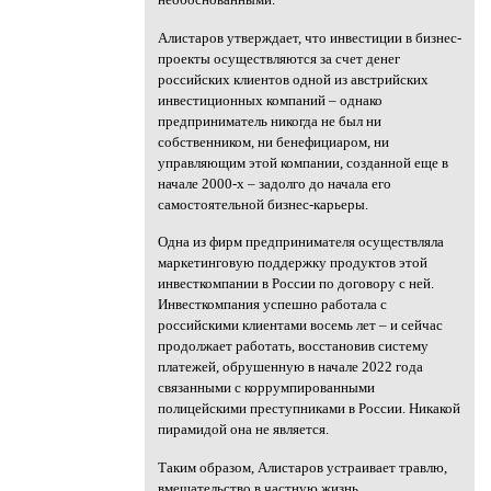
Алистаров утверждает, что инвестиции в бизнес-
проекты осуществляются за счет денег
российских клиентов одной из австрийских
инвестиционных компаний – однако
предприниматель никогда не был ни
собственником, ни бенефициаром, ни
управляющим этой компании, созданной еще в
начале 2000-х – задолго до начала его
самостоятельной бизнес-карьеры.
Одна из фирм предпринимателя осуществляла
маркетинговую поддержку продуктов этой
инвесткомпании в России по договору с ней.
Инвесткомпания успешно работала с
российскими клиентами восемь лет – и сейчас
продолжает работать, восстановив систему
платежей, обрушенную в начале 2022 года
связанными с коррумпированными
полицейскими преступниками в России. Никакой
пирамидой она не является.
Таким образом, Алистаров устраивает травлю,
вмешательство в частную жизнь