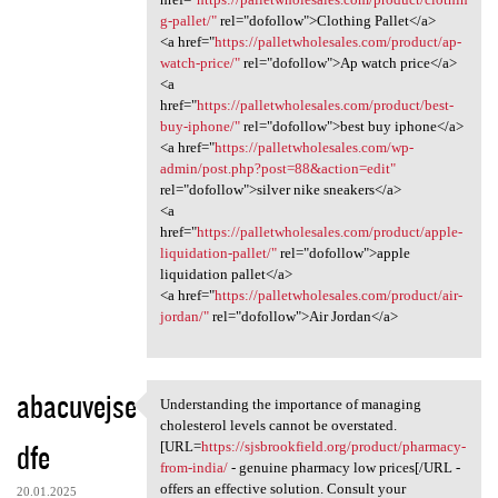
g-pallet/"
rel="dofollow">Clothing Pallet</a>
<a href="
https://palletwholesales.com/product/ap-
watch-price/"
rel="dofollow">Ap watch price</a>
<a
href="
https://palletwholesales.com/product/best-
buy-iphone/"
rel="dofollow">best buy iphone</a>
<a href="
https://palletwholesales.com/wp-
admin/post.php?post=88&action=edit"
rel="dofollow">silver nike sneakers</a>
<a
href="
https://palletwholesales.com/product/apple-
liquidation-pallet/"
rel="dofollow">apple
liquidation pallet</a>
<a href="
https://palletwholesales.com/product/air-
jordan/"
rel="dofollow">Air Jordan</a>
abacuvejse
Understanding the importance of managing
Understanding the importance
cholesterol levels cannot be overstated.
dfe
[URL=
https://sjsbrookfield.org/product/pharmacy-
from-india/
- genuine pharmacy low prices[/URL -
offers an effective solution. Consult your
20.01.2025