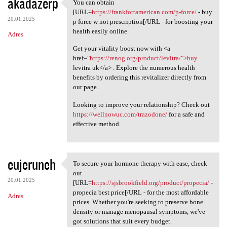
akadazerp
You can obtain
You can obtain [URL=https:/
[URL=
https://frankfortamerican.com/p-force/
- buy
20.01.2025
p force w not prescription[/URL - for boosting your
health easily online.
Adres
Get your vitality boost now with <a
href="
https://renog.org/product/levitra/">buy
levitra uk</a> . Explore the numerous health
benefits by ordering this revitalizer directly from
our page.
Looking to improve your relationship? Check out
https://wellnowuc.com/trazodone/
for a safe and
effective method.
eujeruneh
To secure your hormone therapy with ease, check
To secure your hormone
out
20.01.2025
[URL=
https://sjsbrookfield.org/product/propecia/
-
propecia best price[/URL - for the most affordable
Adres
prices. Whether you're seeking to preserve bone
density or manage menopausal symptoms, we've
got solutions that suit every budget.