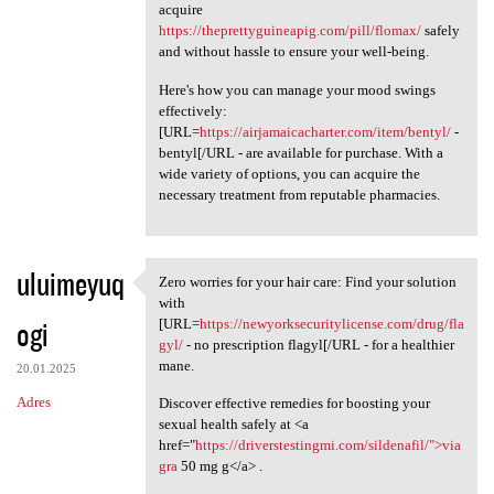
acquire
https://theprettyguineapig.com/pill/flomax/
safely
and without hassle to ensure your well-being.
Here's how you can manage your mood swings
effectively:
[URL=
https://airjamaicacharter.com/item/bentyl/
-
bentyl[/URL - are available for purchase. With a
wide variety of options, you can acquire the
necessary treatment from reputable pharmacies.
uluimeyuq
Zero worries for your hair care: Find your solution
Zero worries for your hair
with
ogi
[URL=
https://newyorksecuritylicense.com/drug/fla
gyl/
- no prescription flagyl[/URL - for a healthier
mane.
20.01.2025
Adres
Discover effective remedies for boosting your
sexual health safely at <a
href="
https://driverstestingmi.com/sildenafil/">via
gra
50 mg g</a> .