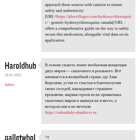
approach these sources with caution to ensure
safety and authenticity.
[URL=
https://phovillages.com/hydroxychloroquin
e/
- generic hydroxychloroquine canada[/URL -
offers a comprehensive guide on the way to safely
secure this medication, alongside vital data on its
application.
Haroldhub
В основе сюжета лежит необычная концепция
В основе сюжета лежит
двух миров — сказочного и реального. Всё
20.01.2025
начинается в волшебной стране, где Злая
Королева, устав от счастья и благополучия
Adres
своих соседей, накладывает страшное
проклятие, вырвав героев из их привычных
сказочных миров и закинув их в место, о
котором они и не мечтали
https://odnazhdyvskazke-tv.ru
palletwhol
<a