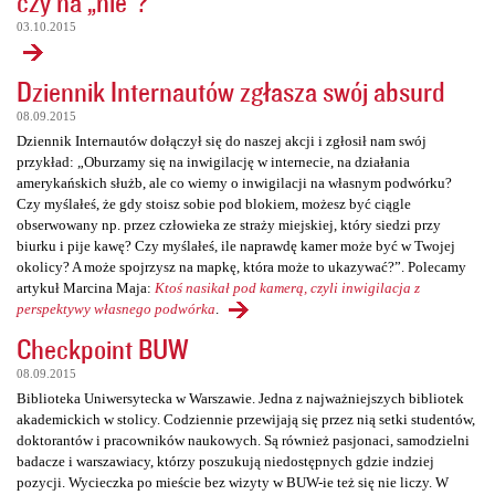
czy na „nie”?
03.10.2015
Dziennik Internautów zgłasza swój absurd
08.09.2015
Dziennik Internautów dołączył się do naszej akcji i zgłosił nam swój
przykład: „Oburzamy się na inwigilację w internecie, na działania
amerykańskich służb, ale co wiemy o inwigilacji na własnym podwórku?
Czy myślałeś, że gdy stoisz sobie pod blokiem, możesz być ciągle
obserwowany np. przez człowieka ze straży miejskiej, który siedzi przy
biurku i pije kawę? Czy myślałeś, ile naprawdę kamer może być w Twojej
okolicy? A może spojrzysz na mapkę, która może to ukazywać?”. Polecamy
artykuł Marcina Maja:
Ktoś nasikał pod kamerą, czyli inwigilacja z
perspektywy własnego podwórka
.
Checkpoint BUW
08.09.2015
Biblioteka Uniwersytecka w Warszawie. Jedna z najważniejszych bibliotek
akademickich w stolicy. Codziennie przewijają się przez nią setki studentów,
doktorantów i pracowników naukowych. Są również pasjonaci, samodzielni
badacze i warszawiacy, którzy poszukują niedostępnych gdzie indziej
pozycji. Wycieczka po mieście bez wizyty w BUW-ie też się nie liczy. W