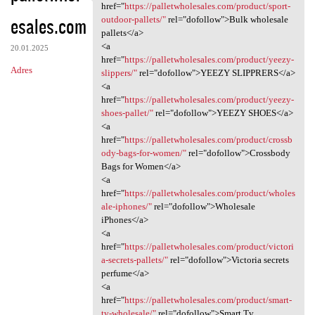
<a href="https:/
href="
https://palletwholesales.com/product/sport-
esales.com
outdoor-pallets/"
rel="dofollow">Bulk wholesale
pallets</a>
<a
20.01.2025
href="
https://palletwholesales.com/product/yeezy-
Adres
slippers/"
rel="dofollow">YEEZY SLIPPRERS</a>
<a
href="
https://palletwholesales.com/product/yeezy-
shoes-pallet/"
rel="dofollow">YEEZY SHOES</a>
<a
href="
https://palletwholesales.com/product/crossb
ody-bags-for-women/"
rel="dofollow">Crossbody
Bags for Women</a>
<a
href="
https://palletwholesales.com/product/wholes
ale-iphones/"
rel="dofollow">Wholesale
iPhones</a>
<a
href="
https://palletwholesales.com/product/victori
a-secrets-pallets/"
rel="dofollow">Victoria secrets
perfume</a>
<a
href="
https://palletwholesales.com/product/smart-
tv-wholesale/"
rel="dofollow">Smart Tv