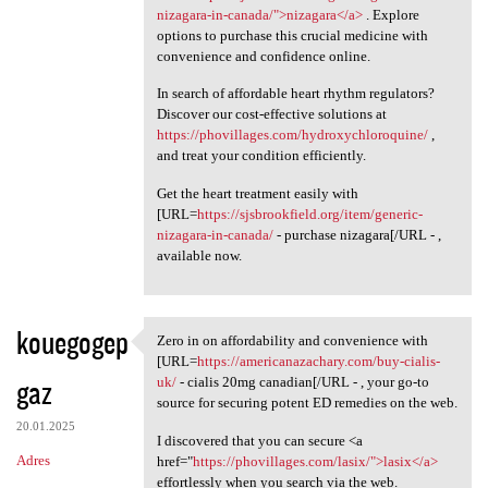
nizagara-in-canada/">nizagara</a>
. Explore
options to purchase this crucial medicine with
convenience and confidence online.
In search of affordable heart rhythm regulators?
Discover our cost-effective solutions at
https://phovillages.com/hydroxychloroquine/
,
and treat your condition efficiently.
Get the heart treatment easily with
[URL=
https://sjsbrookfield.org/item/generic-
nizagara-in-canada/
- purchase nizagara[/URL - ,
available now.
kouegogep
Zero in on affordability and convenience with
Zero in on affordability and
[URL=
https://americanazachary.com/buy-cialis-
gaz
uk/
- cialis 20mg canadian[/URL - , your go-to
source for securing potent ED remedies on the web.
20.01.2025
I discovered that you can secure <a
Adres
href="
https://phovillages.com/lasix/">lasix</a>
effortlessly when you search via the web.