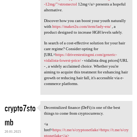
-12mg/">stromectol
12mg</a> presents a hopeful
alternative.
Discover how you can boost your youth naturally
with
https://maker2u.com/item/lady-era/
, a
product designed to increase HGH levels safely.
In search of a cost-effective solution for your hair
care regime? Consider opting for
[URL=
https://driverstestingmi.com/generic-
vidalista-lowest-price/
- vidalista drug prices[/URL
- , a widely acclaimed choice. Whether you're
aiming to acquire this treatment for enhancing hair
growth or reducing hair fall, it's accessible via e-
commerce platforms.
crypto7sto
Decentralized finance (DeFi) is one of the best
Decentralized finance (DeFi)
things to come from cryptocurrency.
mb
<a
href=
https://t.me/s/cryptonetlake>https://t.me/s/cry
20.01.2025
ptonetlake</a>