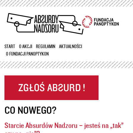
Przejdź
do
treści
START
O AKCJI
REGULAMIN
AKTUALNOŚCI
O FUNDACJI PANOPTYKON
CO NOWEGO?
Starcie Absurdów Nadzoru – jesteś na „tak”