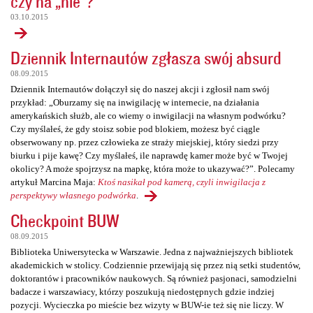
czy na „nie”?
03.10.2015
Dziennik Internautów zgłasza swój absurd
08.09.2015
Dziennik Internautów dołączył się do naszej akcji i zgłosił nam swój
przykład: „Oburzamy się na inwigilację w internecie, na działania
amerykańskich służb, ale co wiemy o inwigilacji na własnym podwórku?
Czy myślałeś, że gdy stoisz sobie pod blokiem, możesz być ciągle
obserwowany np. przez człowieka ze straży miejskiej, który siedzi przy
biurku i pije kawę? Czy myślałeś, ile naprawdę kamer może być w Twojej
okolicy? A może spojrzysz na mapkę, która może to ukazywać?”. Polecamy
artykuł Marcina Maja:
Ktoś nasikał pod kamerą, czyli inwigilacja z
perspektywy własnego podwórka
.
Checkpoint BUW
08.09.2015
Biblioteka Uniwersytecka w Warszawie. Jedna z najważniejszych bibliotek
akademickich w stolicy. Codziennie przewijają się przez nią setki studentów,
doktorantów i pracowników naukowych. Są również pasjonaci, samodzielni
badacze i warszawiacy, którzy poszukują niedostępnych gdzie indziej
pozycji. Wycieczka po mieście bez wizyty w BUW-ie też się nie liczy. W