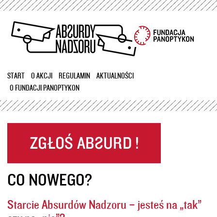
Przejdź
do
treści
START
O AKCJI
REGULAMIN
AKTUALNOŚCI
O FUNDACJI PANOPTYKON
CO NOWEGO?
Starcie Absurdów Nadzoru – jesteś na „tak”