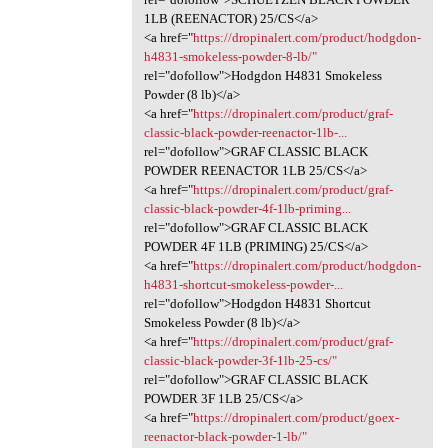
1LB (REENACTOR) 25/CS</a>
<a href="
https://dropinalert.com/product/hodgdon-
h4831-smokeless-powder-8-lb/"
rel="dofollow">Hodgdon H4831 Smokeless
Powder (8 lb)</a>
<a href="
https://dropinalert.com/product/graf-
classic-black-powder-reenactor-1lb-...
rel="dofollow">GRAF CLASSIC BLACK
POWDER REENACTOR 1LB 25/CS</a>
<a href="
https://dropinalert.com/product/graf-
classic-black-powder-4f-1lb-priming...
rel="dofollow">GRAF CLASSIC BLACK
POWDER 4F 1LB (PRIMING) 25/CS</a>
<a href="
https://dropinalert.com/product/hodgdon-
h4831-shortcut-smokeless-powder-...
rel="dofollow">Hodgdon H4831 Shortcut
Smokeless Powder (8 lb)</a>
<a href="
https://dropinalert.com/product/graf-
classic-black-powder-3f-1lb-25-cs/"
rel="dofollow">GRAF CLASSIC BLACK
POWDER 3F 1LB 25/CS</a>
<a href="
https://dropinalert.com/product/goex-
reenactor-black-powder-1-lb/"