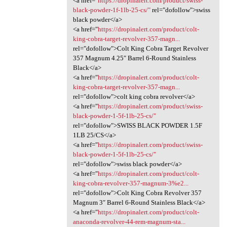
<a href="
https://dropinalert.com/product/swiss-
black-powder-1f-1lb-25-cs/"
rel="dofollow">swiss
black powder</a>
<a href="
https://dropinalert.com/product/colt-
king-cobra-target-revolver-357-magn...
rel="dofollow">Colt King Cobra Target Revolver
357 Magnum 4.25″ Barrel 6-Round Stainless
Black</a>
<a href="
https://dropinalert.com/product/colt-
king-cobra-target-revolver-357-magn...
rel="dofollow">colt king cobra revolver</a>
<a href="
https://dropinalert.com/product/swiss-
black-powder-1-5f-1lb-25-cs/"
rel="dofollow">SWISS BLACK POWDER 1.5F
1LB 25/CS</a>
<a href="
https://dropinalert.com/product/swiss-
black-powder-1-5f-1lb-25-cs/"
rel="dofollow">swiss black powder</a>
<a href="
https://dropinalert.com/product/colt-
king-cobra-revolver-357-magnum-3%e2...
rel="dofollow">Colt King Cobra Revolver 357
Magnum 3″ Barrel 6-Round Stainless Black</a>
<a href="
https://dropinalert.com/product/colt-
anaconda-revolver-44-rem-magnum-sta...