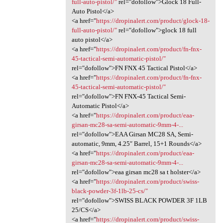
full-auto-pistol/"
rel="dofollow">Glock 18 Full-
Auto Pistol</a>
<a href="
https://dropinalert.com/product/glock-18-
full-auto-pistol/"
rel="dofollow">glock 18 full
auto pistol</a>
<a href="
https://dropinalert.com/product/fn-fnx-
45-tactical-semi-automatic-pistol/"
rel="dofollow">FN FNX 45 Tactical Pistol</a>
<a href="
https://dropinalert.com/product/fn-fnx-
45-tactical-semi-automatic-pistol/"
rel="dofollow">FN FNX-45 Tactical Semi-
Automatic Pistol</a>
<a href="
https://dropinalert.com/product/eaa-
girsan-mc28-sa-semi-automatic-9mm-4-...
rel="dofollow">EAA Girsan MC28 SA, Semi-
automatic, 9mm, 4.25″ Barrel, 15+1 Rounds</a>
<a href="
https://dropinalert.com/product/eaa-
girsan-mc28-sa-semi-automatic-9mm-4-...
rel="dofollow">eaa girsan mc28 sa t holster</a>
<a href="
https://dropinalert.com/product/swiss-
black-powder-3f-1lb-25-cs/"
rel="dofollow">SWISS BLACK POWDER 3F 1LB
25/CS</a>
<a href="
https://dropinalert.com/product/swiss-