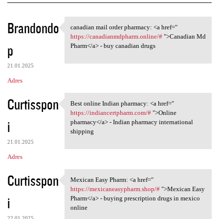
K
Brandondo
canadian mail order pharmacy: <a href="
canadian mail order pharmacy:
o
https://canadianmdpharm.online/#
">Canadian Md
p
m
Pharm</a> - buy canadian drugs
e
21.01.2025
n
Adres
t
Curtisspon
a
Best online Indian pharmacy: <a href="
Best online Indian pharmacy:
https://indiancertpharm.com/#
">Online
r
i
pharmacy</a> - Indian pharmacy international
z
shipping
e
21.01.2025
Adres
Curtisspon
Mexican Easy Pharm: <a href="
Mexican Easy Pharm: <a href="
https://mexicaneasypharm.shop/#
">Mexican Easy
i
Pharm</a> - buying prescription drugs in mexico
online
22.01.2025