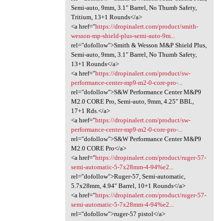
Semi-auto, 9mm, 3.1″ Barrel, No Thumb Safety,
Tritium, 13+1 Rounds</a>
<a href="
https://dropinalert.com/product/smith-
wesson-mp-shield-plus-semi-auto-9m...
rel="dofollow">Smith & Wesson M&P Shield Plus,
Semi-auto, 9mm, 3.1″ Barrel, No Thumb Safety,
13+1 Rounds</a>
<a href="
https://dropinalert.com/product/sw-
performance-center-mp9-m2-0-core-pro-...
rel="dofollow">S&W Performance Center M&P9
M2.0 CORE Pro, Semi-auto, 9mm, 4.25″ BBL,
17+1 Rds.</a>
<a href="
https://dropinalert.com/product/sw-
performance-center-mp9-m2-0-core-pro-...
rel="dofollow">S&W Performance Center M&P9
M2.0 CORE Pro</a>
<a href="
https://dropinalert.com/product/ruger-57-
semi-automatic-5-7x28mm-4-94%e2...
rel="dofollow">Ruger-57, Semi-automatic,
5.7x28mm, 4.94″ Barrel, 10+1 Rounds</a>
<a href="
https://dropinalert.com/product/ruger-57-
semi-automatic-5-7x28mm-4-94%e2...
rel="dofollow">ruger-57 pistol</a>