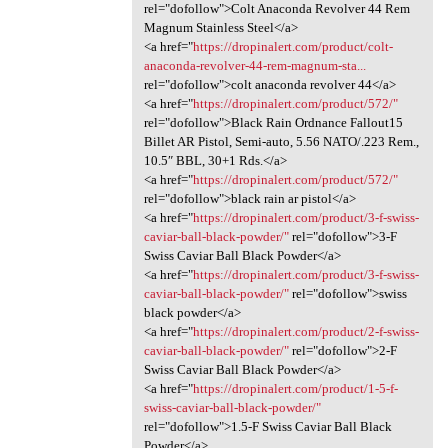
rel="dofollow">Colt Anaconda Revolver 44 Rem
Magnum Stainless Steel</a>
<a href="
https://dropinalert.com/product/colt-
anaconda-revolver-44-rem-magnum-sta...
rel="dofollow">colt anaconda revolver 44</a>
<a href="
https://dropinalert.com/product/572/"
rel="dofollow">Black Rain Ordnance Fallout15
Billet AR Pistol, Semi-auto, 5.56 NATO/.223 Rem.,
10.5″ BBL, 30+1 Rds.</a>
<a href="
https://dropinalert.com/product/572/"
rel="dofollow">black rain ar pistol</a>
<a href="
https://dropinalert.com/product/3-f-swiss-
caviar-ball-black-powder/"
rel="dofollow">3-F
Swiss Caviar Ball Black Powder</a>
<a href="
https://dropinalert.com/product/3-f-swiss-
caviar-ball-black-powder/"
rel="dofollow">swiss
black powder</a>
<a href="
https://dropinalert.com/product/2-f-swiss-
caviar-ball-black-powder/"
rel="dofollow">2-F
Swiss Caviar Ball Black Powder</a>
<a href="
https://dropinalert.com/product/1-5-f-
swiss-caviar-ball-black-powder/"
rel="dofollow">1.5-F Swiss Caviar Ball Black
Powder</a>