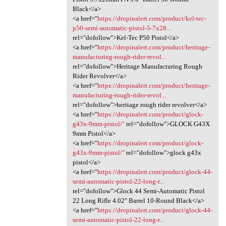
Black</a>
<a href="
https://dropinalert.com/product/kel-tec-
p50-semi-automatic-pistol-5-7x28...
rel="dofollow">Kel-Tec P50 Pistol</a>
<a href="
https://dropinalert.com/product/heritage-
manufacturing-rough-rider-revol...
rel="dofollow">Heritage Manufacturing Rough
Rider Revolver</a>
<a href="
https://dropinalert.com/product/heritage-
manufacturing-rough-rider-revol...
rel="dofollow">heritage rough rider revolver</a>
<a href="
https://dropinalert.com/product/glock-
g43x-9mm-pistol/"
rel="dofollow">GLOCK G43X
9mm Pistol</a>
<a href="
https://dropinalert.com/product/glock-
g43x-9mm-pistol/"
rel="dofollow">glock g43x
pistol</a>
<a href="
https://dropinalert.com/product/glock-44-
semi-automatic-pistol-22-long-r...
rel="dofollow">Glock 44 Semi-Automatic Pistol
22 Long Rifle 4.02″ Barrel 10-Round Black</a>
<a href="
https://dropinalert.com/product/glock-44-
semi-automatic-pistol-22-long-r...