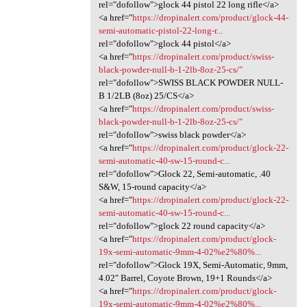
rel="dofollow">glock 44 pistol 22 long rifle</a>
<a href="
https://dropinalert.com/product/glock-44-
semi-automatic-pistol-22-long-r...
rel="dofollow">glock 44 pistol</a>
<a href="
https://dropinalert.com/product/swiss-
black-powder-null-b-1-2lb-8oz-25-cs/"
rel="dofollow">SWISS BLACK POWDER NULL-
B 1/2LB (8oz) 25/CS</a>
<a href="
https://dropinalert.com/product/swiss-
black-powder-null-b-1-2lb-8oz-25-cs/"
rel="dofollow">swiss black powder</a>
<a href="
https://dropinalert.com/product/glock-22-
semi-automatic-40-sw-15-round-c...
rel="dofollow">Glock 22, Semi-automatic, .40
S&W, 15-round capacity</a>
<a href="
https://dropinalert.com/product/glock-22-
semi-automatic-40-sw-15-round-c...
rel="dofollow">glock 22 round capacity</a>
<a href="
https://dropinalert.com/product/glock-
19x-semi-automatic-9mm-4-02%e2%80%...
rel="dofollow">Glock 19X, Semi-Automatic, 9mm,
4.02″ Barrel, Coyote Brown, 19+1 Rounds</a>
<a href="
https://dropinalert.com/product/glock-
19x-semi-automatic-9mm-4-02%e2%80%...