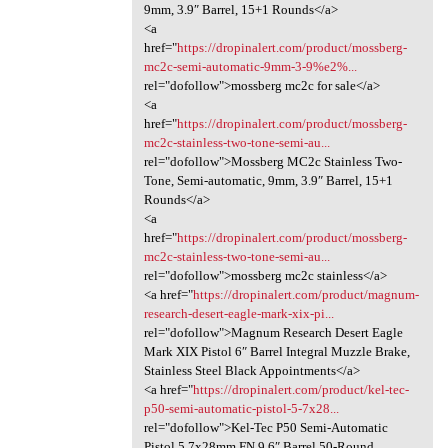
9mm, 3.9″ Barrel, 15+1 Rounds</a>
<a
href="
https://dropinalert.com/product/mossberg-
mc2c-semi-automatic-9mm-3-9%e2%...
rel="dofollow">mossberg mc2c for sale</a>
<a
href="
https://dropinalert.com/product/mossberg-
mc2c-stainless-two-tone-semi-au...
rel="dofollow">Mossberg MC2c Stainless Two-
Tone, Semi-automatic, 9mm, 3.9″ Barrel, 15+1
Rounds</a>
<a
href="
https://dropinalert.com/product/mossberg-
mc2c-stainless-two-tone-semi-au...
rel="dofollow">mossberg mc2c stainless</a>
<a href="
https://dropinalert.com/product/magnum-
research-desert-eagle-mark-xix-pi...
rel="dofollow">Magnum Research Desert Eagle
Mark XIX Pistol 6″ Barrel Integral Muzzle Brake,
Stainless Steel Black Appointments</a>
<a href="
https://dropinalert.com/product/kel-tec-
p50-semi-automatic-pistol-5-7x28...
rel="dofollow">Kel-Tec P50 Semi-Automatic
Pistol 5.7x28mm FN 9.6″ Barrel 50-Round