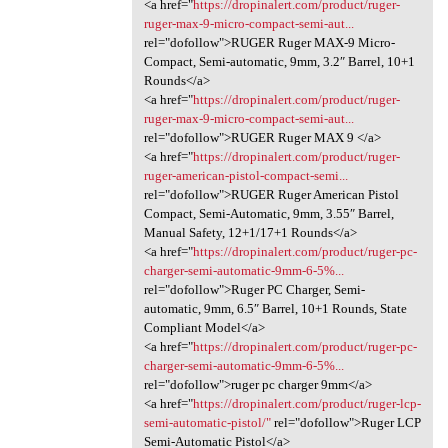
<a href="
https://dropinalert.com/product/ruger-
ruger-max-9-micro-compact-semi-aut...
rel="dofollow">RUGER Ruger MAX-9 Micro-
Compact, Semi-automatic, 9mm, 3.2″ Barrel, 10+1
Rounds</a>
<a href="
https://dropinalert.com/product/ruger-
ruger-max-9-micro-compact-semi-aut...
rel="dofollow">RUGER Ruger MAX 9 </a>
<a href="
https://dropinalert.com/product/ruger-
ruger-american-pistol-compact-semi...
rel="dofollow">RUGER Ruger American Pistol
Compact, Semi-Automatic, 9mm, 3.55″ Barrel,
Manual Safety, 12+1/17+1 Rounds</a>
<a href="
https://dropinalert.com/product/ruger-pc-
charger-semi-automatic-9mm-6-5%...
rel="dofollow">Ruger PC Charger, Semi-
automatic, 9mm, 6.5″ Barrel, 10+1 Rounds, State
Compliant Model</a>
<a href="
https://dropinalert.com/product/ruger-pc-
charger-semi-automatic-9mm-6-5%...
rel="dofollow">ruger pc charger 9mm</a>
<a href="
https://dropinalert.com/product/ruger-lcp-
semi-automatic-pistol/"
rel="dofollow">Ruger LCP
Semi-Automatic Pistol</a>