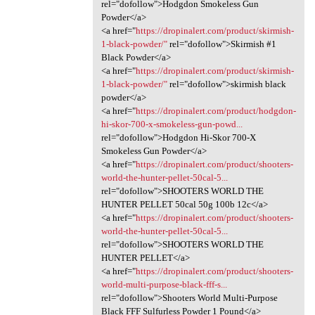
rel="dofollow">Hodgdon Smokeless Gun
Powder</a>
<a href="
https://dropinalert.com/product/skirmish-
1-black-powder/"
rel="dofollow">Skirmish #1
Black Powder</a>
<a href="
https://dropinalert.com/product/skirmish-
1-black-powder/"
rel="dofollow">skirmish black
powder</a>
<a href="
https://dropinalert.com/product/hodgdon-
hi-skor-700-x-smokeless-gun-powd...
rel="dofollow">Hodgdon Hi-Skor 700-X
Smokeless Gun Powder</a>
<a href="
https://dropinalert.com/product/shooters-
world-the-hunter-pellet-50cal-5...
rel="dofollow">SHOOTERS WORLD THE
HUNTER PELLET 50cal 50g 100b 12c</a>
<a href="
https://dropinalert.com/product/shooters-
world-the-hunter-pellet-50cal-5...
rel="dofollow">SHOOTERS WORLD THE
HUNTER PELLET</a>
<a href="
https://dropinalert.com/product/shooters-
world-multi-purpose-black-fff-s...
rel="dofollow">Shooters World Multi-Purpose
Black FFF Sulfurless Powder 1 Pound</a>