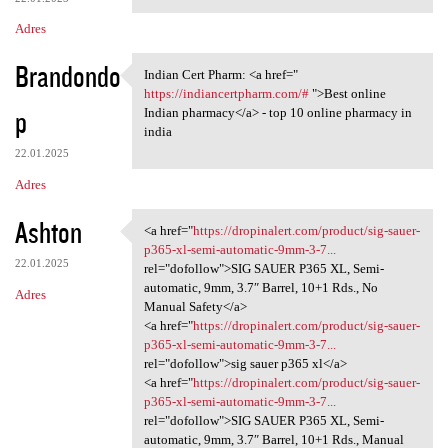
Adres
Brandondo
Indian Cert Pharm: <a href="
Indian Cert Pharm: <a href="
https://indiancertpharm.com/#
">Best online
p
Indian pharmacy</a> - top 10 online pharmacy in
india
22.01.2025
Adres
Ashton
<a href="
https://dropinalert.com/product/sig-sauer-
<a href="https://dropinalert
p365-xl-semi-automatic-9mm-3-7...
22.01.2025
rel="dofollow">SIG SAUER P365 XL, Semi-
automatic, 9mm, 3.7″ Barrel, 10+1 Rds., No
Adres
Manual Safety</a>
<a href="
https://dropinalert.com/product/sig-sauer-
p365-xl-semi-automatic-9mm-3-7...
rel="dofollow">sig sauer p365 xl</a>
<a href="
https://dropinalert.com/product/sig-sauer-
p365-xl-semi-automatic-9mm-3-7...
rel="dofollow">SIG SAUER P365 XL, Semi-
automatic, 9mm, 3.7″ Barrel, 10+1 Rds., Manual