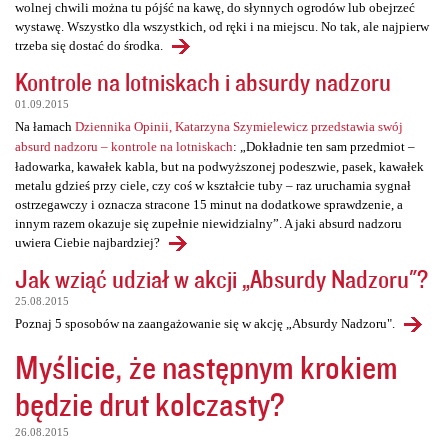
wolnej chwili można tu pójść na kawę, do słynnych ogrodów lub obejrzeć
wystawę. Wszystko dla wszystkich, od ręki i na miejscu. No tak, ale najpierw
trzeba się dostać do środka.
Kontrole na lotniskach i absurdy nadzoru
01.09.2015
Na łamach
Dziennika Opinii, Katarzyna Szymielewicz przedstawia swój
absurd nadzoru – kontrole na lotniskach
: „Dokładnie ten sam przedmiot –
ładowarka, kawałek kabla, but na podwyższonej podeszwie, pasek, kawałek
metalu gdzieś przy ciele, czy coś w kształcie tuby – raz uruchamia sygnał
ostrzegawczy i oznacza stracone 15 minut na dodatkowe sprawdzenie, a
innym razem okazuje się zupełnie niewidzialny”. A jaki absurd nadzoru
uwiera Ciebie najbardziej?
Jak wziąć udział w akcji „Absurdy Nadzoru"?
25.08.2015
Poznaj 5 sposobów na zaangażowanie się w akcję „Absurdy Nadzoru".
Myślicie, że następnym krokiem
będzie drut kolczasty?
26.08.2015