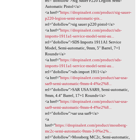
rel="dofollow">Sig Sauer P220 Legion Semi-
Automatic Pistol</a>
<a href="
https://dropinalert.com/product/sig-sauer-
p220-legion-semi-automatic-pis...
rel="dofollow">sig sauer p220 pistol</a>
<a href="
https://dropinalert.com/product/sds-
imports-1911a1-service-model-semi-au...
rel="dofollow">SDS Imports 1911A1 Service
Model, Semi-automatic, 9mm, 5″ Barrel, 7+1
Rounds</a>
<a href="
https://dropinalert.com/product/sds-
imports-1911a1-service-model-semi-au...
rel="dofollow">sds import 1911</a>
<a href="
https://dropinalert.com/product/sar-usa-
sar9-semi-automatic-9mm-4-4%e2%8...
rel="dofollow">SAR USA SAR9, Semi-automatic,
9mm, 4.4″ Barrel, 17+1 Rounds</a>
<a href="
https://dropinalert.com/product/sar-usa-
sar9-semi-automatic-9mm-4-4%e2%8...
rel="dofollow">sar usa sar9</a>
<a
href="
https://dropinalert.com/product/mossberg-
mc2c-semi-automatic-9mm-3-9%e2%...
rel="dofollow">Mossberg MC2c, Semi-automatic,