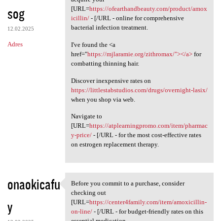
sog
[URL=
https://ofearthandbeauty.com/product/amox
icillin/
- [/URL - online for comprehensive
bacterial infection treatment.
12.02.2025
Adres
I've found the <a
href="
https://mjlaramie.org/zithromax/"></a>
for
combatting thinning hair.
Discover inexpensive rates on
https://littlestabstudios.com/drugs/overnight-lasix/
when you shop via web.
Navigate to
[URL=
https://atplearningpromo.com/item/pharmac
y-price/
- [/URL - for the most cost-effective rates
on estrogen replacement therapy.
onaokicafu
Before you commit to a purchase, consider
Before you commit to a
checking out
y
[URL=
https://center4family.com/item/amoxicillin-
on-line/
- [/URL - for budget-friendly rates on this
essential medication.