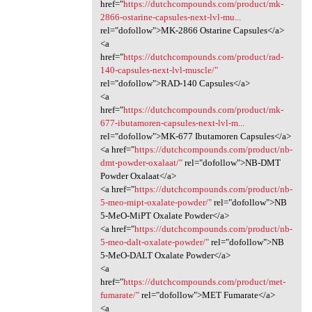
href="
https://dutchcompounds.com/product/mk-
2866-ostarine-capsules-next-lvl-mu...
rel="dofollow">MK-2866 Ostarine Capsules</a>
<a
href="
https://dutchcompounds.com/product/rad-
140-capsules-next-lvl-muscle/"
rel="dofollow">RAD-140 Capsules</a>
<a
href="
https://dutchcompounds.com/product/mk-
677-ibutamoren-capsules-next-lvl-m...
rel="dofollow">MK-677 Ibutamoren Capsules</a>
<a href="
https://dutchcompounds.com/product/nb-
dmt-powder-oxalaat/"
rel="dofollow">NB-DMT
Powder Oxalaat</a>
<a href="
https://dutchcompounds.com/product/nb-
5-meo-mipt-oxalate-powder/"
rel="dofollow">NB
5-MeO-MiPT Oxalate Powder</a>
<a href="
https://dutchcompounds.com/product/nb-
5-meo-dalt-oxalate-powder/"
rel="dofollow">NB
5-MeO-DALT Oxalate Powder</a>
<a
href="
https://dutchcompounds.com/product/met-
fumarate/"
rel="dofollow">MET Fumarate</a>
<a