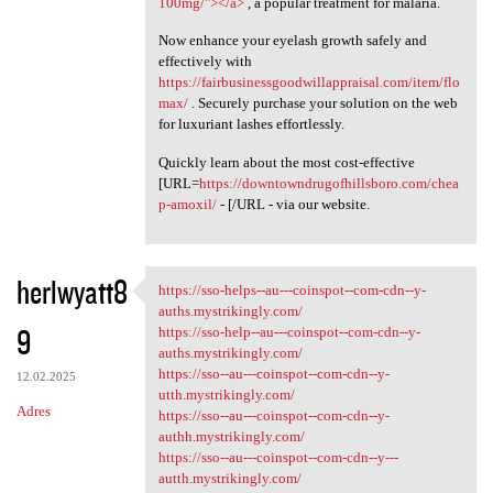
100mg/"></a>
, a popular treatment for malaria.
Now enhance your eyelash growth safely and
effectively with
https://fairbusinessgoodwillappraisal.com/item/flo
max/
. Securely purchase your solution on the web
for luxuriant lashes effortlessly.
Quickly learn about the most cost-effective
[URL=
https://downtowndrugofhillsboro.com/chea
p-amoxil/
- [/URL - via our website.
herlwyatt8
https://sso-helps--au---coinspot--com-cdn--y-
https://sso-helps--au--
auths.mystrikingly.com/
9
https://sso-help--au---coinspot--com-cdn--y-
auths.mystrikingly.com/
https://sso--au---coinspot--com-cdn--y-
12.02.2025
utth.mystrikingly.com/
Adres
https://sso--au---coinspot--com-cdn--y-
authh.mystrikingly.com/
https://sso--au---coinspot--com-cdn--y---
autth.mystrikingly.com/