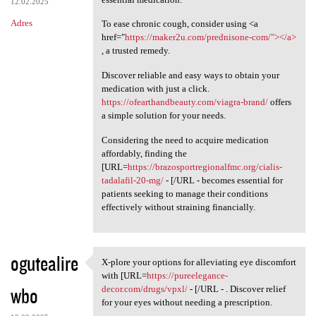
12.02.2025
Adres
To ease chronic cough, consider using <a
href="
https://maker2u.com/prednisone-com/"></a>
, a trusted remedy.
Discover reliable and easy ways to obtain your
medication with just a click.
https://ofearthandbeauty.com/viagra-brand/
offers
a simple solution for your needs.
Considering the need to acquire medication
affordably, finding the
[URL=
https://brazosportregionalfmc.org/cialis-
tadalafil-20-mg/
- [/URL - becomes essential for
patients seeking to manage their conditions
effectively without straining financially.
ogutealire
X-plore your options for alleviating eye discomfort
X-plore your options for
with [URL=
https://pureelegance-
wbo
decor.com/drugs/vpxl/
- [/URL - . Discover relief
for your eyes without needing a prescription.