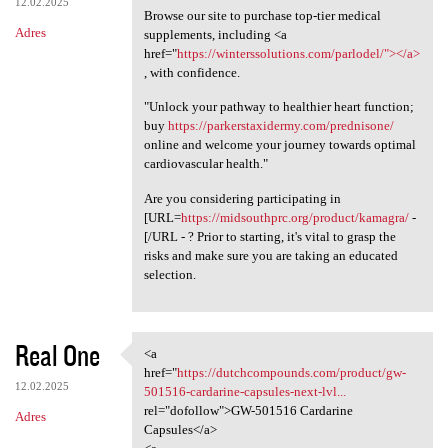
12.02.2025
Browse our site to purchase top-tier medical
Adres
supplements, including <a
href="
https://winterssolutions.com/parlodel/"></a>
, with confidence.
"Unlock your pathway to healthier heart function;
buy
https://parkerstaxidermy.com/prednisone/
online and welcome your journey towards optimal
cardiovascular health."
Are you considering participating in
[URL=
https://midsouthprc.org/product/kamagra/
-
[/URL - ? Prior to starting, it's vital to grasp the
risks and make sure you are taking an educated
selection.
Real One
<a
<a href="https:/
href="
https://dutchcompounds.com/product/gw-
12.02.2025
501516-cardarine-capsules-next-lvl...
rel="dofollow">GW-501516 Cardarine
Adres
Capsules</a>