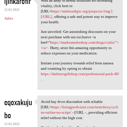
ijihkarofir
With an array of herbal solutions for increasing
With an array of herbal
o
vitality, click here to
12.02.2025
m
[URL=
https://midsouthprc.org/propecia-1mg/]
[/URL]
, offering a safe and potent way to improve
Adres
e
your health.
n
Just unveiled: Get astonishing discounts on your
t
next purchase with our exclusive <a
href="
https://markssmokeshop.com/drugs/cialis/">
a
</a>
. Hurry, seize this amazing opportunity to
r
reduce expenses on your medication.
z
Initiate your journey towards relief from nausea
e
and vomiting by opting to obtain
https://darlenesgiftshop.com/professional-pack-40/
.
eqoxakuju
Avoid hay fever discomfort with reliable
Avoid hay fever discomfort
[URL=
https://beingproficient.com/item/doxycycli
bo
ne-online-no-script/
- [/URL - , providing efficient
relief without the high cost.
12.02.2025