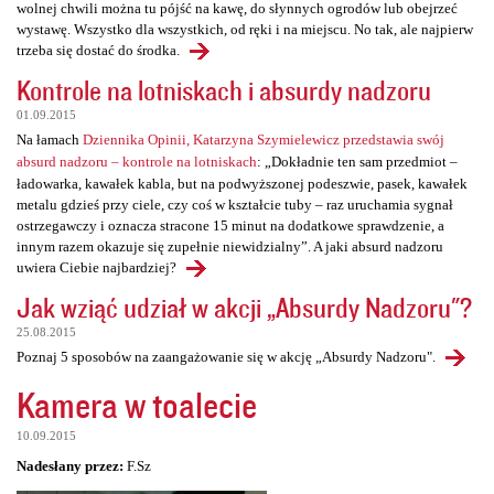
wolnej chwili można tu pójść na kawę, do słynnych ogrodów lub obejrzeć
wystawę. Wszystko dla wszystkich, od ręki i na miejscu. No tak, ale najpierw
trzeba się dostać do środka.
Kontrole na lotniskach i absurdy nadzoru
01.09.2015
Na łamach
Dziennika Opinii, Katarzyna Szymielewicz przedstawia swój
absurd nadzoru – kontrole na lotniskach
: „Dokładnie ten sam przedmiot –
ładowarka, kawałek kabla, but na podwyższonej podeszwie, pasek, kawałek
metalu gdzieś przy ciele, czy coś w kształcie tuby – raz uruchamia sygnał
ostrzegawczy i oznacza stracone 15 minut na dodatkowe sprawdzenie, a
innym razem okazuje się zupełnie niewidzialny”. A jaki absurd nadzoru
uwiera Ciebie najbardziej?
Jak wziąć udział w akcji „Absurdy Nadzoru"?
25.08.2015
Poznaj 5 sposobów na zaangażowanie się w akcję „Absurdy Nadzoru".
Kamera w toalecie
10.09.2015
Nadesłany przez:
F.Sz