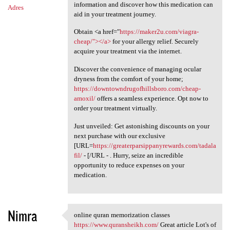
information and discover how this medication can
Adres
aid in your treatment journey.
Obtain <a href="
https://maker2u.com/viagra-
cheap/"></a>
for your allergy relief. Securely
acquire your treatment via the internet.
Discover the convenience of managing ocular
dryness from the comfort of your home;
https://downtowndrugofhillsboro.com/cheap-
amoxil/
offers a seamless experience. Opt now to
order your treatment virtually.
Just unveiled: Get astonishing discounts on your
next purchase with our exclusive
[URL=
https://greaterparsippanyrewards.com/tadala
fil/
- [/URL - . Hurry, seize an incredible
opportunity to reduce expenses on your
medication.
Nimra
online quran memorization classes
online quran memorization
https://www.quransheikh.com/
Great article Lot's of