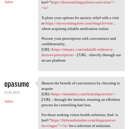
Adres
href="
https://heavenlyhappyhour.com/vitria/">
</a>
.
X-plore your options for anxiety relief with a visit
to
https://mywyomingstore.com/drugs/levitra/
,
where acquiring reliable medication online.
Procure your prescription with convenience and
confidentiality;
[URL=
https://rdasatx.com/tadalafil-without-a-
doctors-prescription/
- [/URL - directly through our
secure platform.
epasume
Harness the benefit of convenience by choosing to
Harness the benefit of
acquire
12.02.2025
[URL=
https://mnsmiles.com/item/dapoxetine/
-
[/URL - through the internet, ensuring an effortless
Adres
process for controlling hair loss.
For those seeking vision health solutions, find <a
href="
https://littlestabstudios.com/drugs/prices-
for-viagra/"></a>
for a selection of solutions.