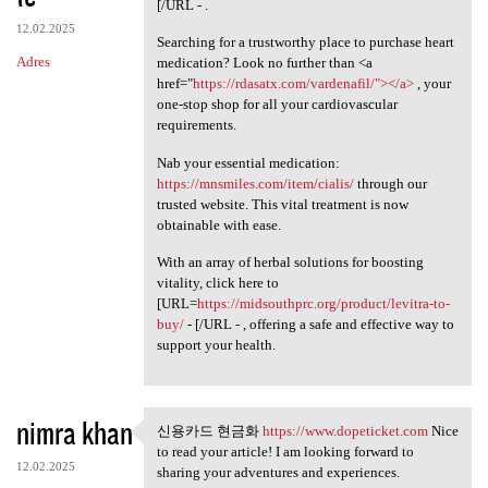
[/URL - .
12.02.2025
Searching for a trustworthy place to purchase heart
Adres
medication? Look no further than <a
href="
https://rdasatx.com/vardenafil/"></a>
, your
one-stop shop for all your cardiovascular
requirements.
Nab your essential medication:
https://mnsmiles.com/item/cialis/
through our
trusted website. This vital treatment is now
obtainable with ease.
With an array of herbal solutions for boosting
vitality, click here to
[URL=
https://midsouthprc.org/product/levitra-to-
buy/
- [/URL - , offering a safe and effective way to
support your health.
nimra khan
신용카드 현금화
https://www.dopeticket.com
Nice
신용카드 현금화 https://www
to read your article! I am looking forward to
12.02.2025
sharing your adventures and experiences.