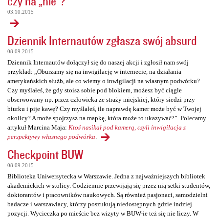
czy na „nie”?
03.10.2015
Dziennik Internautów zgłasza swój absurd
08.09.2015
Dziennik Internautów dołączył się do naszej akcji i zgłosił nam swój
przykład: „Oburzamy się na inwigilację w internecie, na działania
amerykańskich służb, ale co wiemy o inwigilacji na własnym podwórku?
Czy myślałeś, że gdy stoisz sobie pod blokiem, możesz być ciągle
obserwowany np. przez człowieka ze straży miejskiej, który siedzi przy
biurku i pije kawę? Czy myślałeś, ile naprawdę kamer może być w Twojej
okolicy? A może spojrzysz na mapkę, która może to ukazywać?”. Polecamy
artykuł Marcina Maja:
Ktoś nasikał pod kamerą, czyli inwigilacja z
perspektywy własnego podwórka
.
Checkpoint BUW
08.09.2015
Biblioteka Uniwersytecka w Warszawie. Jedna z najważniejszych bibliotek
akademickich w stolicy. Codziennie przewijają się przez nią setki studentów,
doktorantów i pracowników naukowych. Są również pasjonaci, samodzielni
badacze i warszawiacy, którzy poszukują niedostępnych gdzie indziej
pozycji. Wycieczka po mieście bez wizyty w BUW-ie też się nie liczy. W