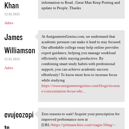
Khan
information to Read...Great Man Keep Posting and
update to People..Thanks
12.02.2025
Adres
James
At AssignmentsGenius.com, we understand that
At AssignmentsGenius.com, we
academic pressure can make it hard to stay focused.
Williamson
Our affordable college essay help online provides
expert guidance, helping you manage workload
efficiently while staying productive. By
12.02.2025
combining smart study habits with professional
Adres
support, you can achieve academic success
effortlessly! To know more how to increase focus
while studying
https://www.assignmentsgenius.com/blogs/increas
e-concentration-focus-whi...
evujeozopi
Zero reasons to wait! Acquire your prescription for
Zero reasons to wait! Acquire
improved performance now at
te
[URL=
https://pittmanchiro.com/viagra-50mg/
-