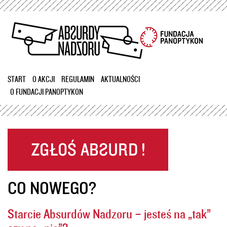
Przejdź
do
treści
START
O AKCJI
REGULAMIN
AKTUALNOŚCI
O FUNDACJI PANOPTYKON
CO NOWEGO?
Starcie Absurdów Nadzoru – jesteś na „tak”