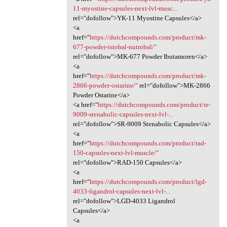
11-myostine-capsules-next-lvl-musc...
rel="dofollow">YK-11 Myostine Capsules</a>
<a
href="
https://dutchcompounds.com/product/mk-
677-powder-istobal-nutrobal/"
rel="dofollow">MK-677 Powder Ibutamoren</a>
<a
href="
https://dutchcompounds.com/product/mk-
2866-powder-ostarine/"
rel="dofollow">MK-2866
Powder Ostarine</a>
<a href="
https://dutchcompounds.com/product/sr-
9009-stenabolic-capsules-next-lvl-...
rel="dofollow">SR-9009 Stenabolic Capsules</a>
<a
href="
https://dutchcompounds.com/product/rad-
150-capsules-next-lvl-muscle/"
rel="dofollow">RAD-150 Capsules</a>
<a
href="
https://dutchcompounds.com/product/lgd-
4033-ligandrol-capsules-next-lvl-...
rel="dofollow">LGD-4033 Ligandrol
Capsules</a>
<a