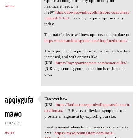
Opt for an budget-friendly option for your
Adres
healthcare needs: <a
href="
https://downtowndrugofhillsboro.com/cheap
-amoxil/"></a>
. Secure your prescription easily
today.
To obtain holistic wellness options, contemplate to
https://momsanddadsguide.com/drug/prednisone/
.
The requirement to purchase medication online has
increased, and with options like
[URL=
https://mywyomingstore.com/amoxicillin/
-
[/URL - , securing your medication is easier than
ever.
apqiygufa
Discover how
Discover how [URL=https:/
[URL=
https://fairbusinessgoodwillappraisal.com/it
mawo
em/flomax/
- [/URL - can alleviate symptoms of
prostate enlargement by exploring our site.
12.02.2025
I've discovered where to purchase - inexpensive <a
Adres
href="
https://mywyomingstore.com/lasix-