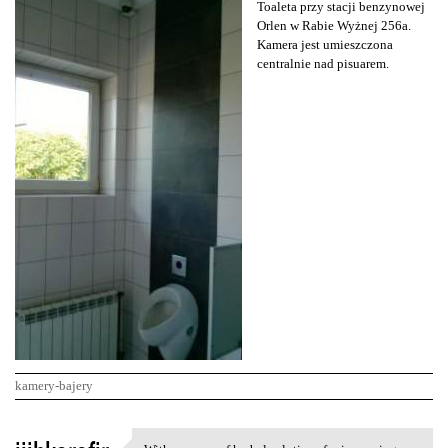
Toaleta przy stacji benzynowej
Orlen w Rabie Wyżnej 256a.
Kamera jest umieszczona
centralnie nad pisuarem.
kamery-bajery
K