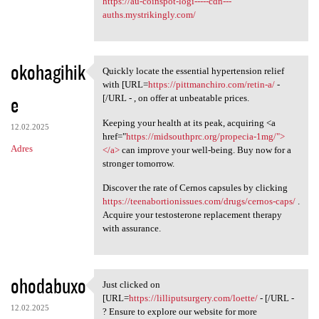
https://au-coinspot-logi-----cdn---
auths.mystrikingly.com/
okohagihik
Quickly locate the essential hypertension relief
Quickly locate the essential
with [URL=
https://pittmanchiro.com/retin-a/
-
e
[/URL - , on offer at unbeatable prices.
Keeping your health at its peak, acquiring <a
12.02.2025
href="
https://midsouthprc.org/propecia-1mg/">
Adres
</a>
can improve your well-being. Buy now for a
stronger tomorrow.
Discover the rate of Cernos capsules by clicking
https://teenabortionissues.com/drugs/cernos-caps/
.
Acquire your testosterone replacement therapy
with assurance.
ohodabuxo
Just clicked on
Just clicked on [URL=https:/
[URL=
https://lilliputsurgery.com/loette/
- [/URL -
12.02.2025
? Ensure to explore our website for more