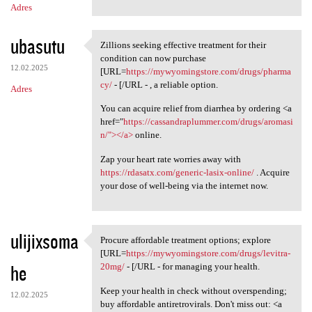
Adres
ubasutu
Zillions seeking effective treatment for their
Zillions seeking effective
condition can now purchase
12.02.2025
[URL=
https://mywyomingstore.com/drugs/pharma
cy/
- [/URL - , a reliable option.
Adres
You can acquire relief from diarrhea by ordering <a
href="
https://cassandraplummer.com/drugs/aromasi
n/"></a>
online.
Zap your heart rate worries away with
https://rdasatx.com/generic-lasix-online/
. Acquire
your dose of well-being via the internet now.
ulijixsoma
Procure affordable treatment options; explore
Procure affordable treatment
[URL=
https://mywyomingstore.com/drugs/levitra-
he
20mg/
- [/URL - for managing your health.
Keep your health in check without overspending;
12.02.2025
buy affordable antiretrovirals. Don't miss out: <a