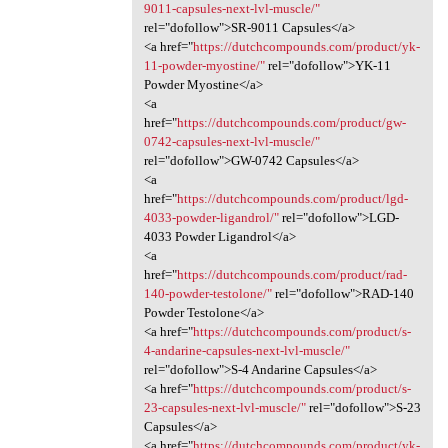
9011-capsules-next-lvl-muscle/"
rel="dofollow">SR-9011 Capsules</a>
<a href="
https://dutchcompounds.com/product/yk-
11-powder-myostine/"
rel="dofollow">YK-11
Powder Myostine</a>
<a
href="
https://dutchcompounds.com/product/gw-
0742-capsules-next-lvl-muscle/"
rel="dofollow">GW-0742 Capsules</a>
<a
href="
https://dutchcompounds.com/product/lgd-
4033-powder-ligandrol/"
rel="dofollow">LGD-
4033 Powder Ligandrol</a>
<a
href="
https://dutchcompounds.com/product/rad-
140-powder-testolone/"
rel="dofollow">RAD-140
Powder Testolone</a>
<a href="
https://dutchcompounds.com/product/s-
4-andarine-capsules-next-lvl-muscle/"
rel="dofollow">S-4 Andarine Capsules</a>
<a href="
https://dutchcompounds.com/product/s-
23-capsules-next-lvl-muscle/"
rel="dofollow">S-23
Capsules</a>
<a href="
https://dutchcompounds.com/product/yk-