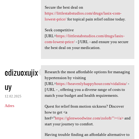
Secure the best deal on
https://littlestabstudios.com/drugs/lasix-com-
lowest-price/
for topical pain relief online today.
Seek competitive
[URL=
https://littlestabstudios.com/drugs/lasix-
com-lowest-price/
- [/URL - and ensure you secure
the best deal on your medication.
edizuoxujix
Research the most affordable options for managing
Research the most affordable
hypertension by visiting
uy
[URL=
https://heavenlyhappyhour.com/vidalista/
-
[/URL - , offering you a diverse range of costs to
match your budget and health requirements.
12.02.2025
Adres
Quest for relief from motion sickness? Discover
how to get <a
href="
https://glenwoodwine.com/zoloft/"></a>
and
start your journey to comfort.
Having trouble finding an affordable alternative to