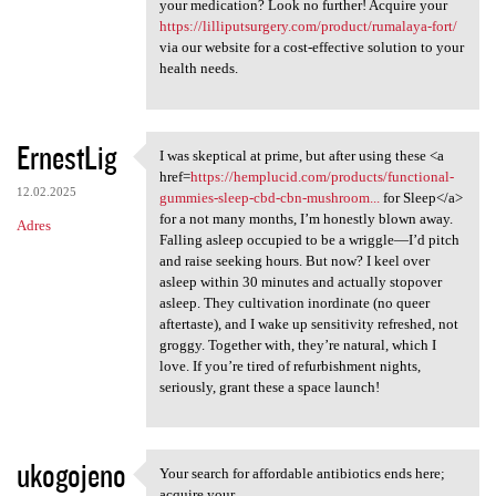
your medication? Look no further! Acquire your
https://lilliputsurgery.com/product/rumalaya-fort/
via our website for a cost-effective solution to your
health needs.
ErnestLig
I was skeptical at prime, but after using these <a
I was skeptical at prime, but
href=
https://hemplucid.com/products/functional-
12.02.2025
gummies-sleep-cbd-cbn-mushroom...
for Sleep</a>
for a not many months, I’m honestly blown away.
Adres
Falling asleep occupied to be a wriggle—I’d pitch
and raise seeking hours. But now? I keel over
asleep within 30 minutes and actually stopover
asleep. They cultivation inordinate (no queer
aftertaste), and I wake up sensitivity refreshed, not
groggy. Together with, they’re natural, which I
love. If you’re tired of refurbishment nights,
seriously, grant these a space launch!
ukogojeno
Your search for affordable antibiotics ends here;
Your search for affordable
acquire your