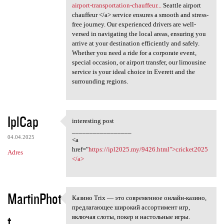
airport-transportation-chauffeur...
Seattle airport
chauffeur </a> service ensures a smooth and stress-
free journey. Our experienced drivers are well-
versed in navigating the local areas, ensuring you
arrive at your destination efficiently and safely.
Whether you need a ride for a corporate event,
special occasion, or airport transfer, our limousine
service is your ideal choice in Everett and the
surrounding regions.
IplCap
interesting post
interesting post
_________________
04.04.2025
<a
href="
https://ipl2025.my/9426.html">cricket2025
Adres
</a>
MartinPhot
Казино Trix — это современное онлайн-казино,
Казино Trix — это современное
предлагающее широкий ассортимент игр,
t
включая слоты, покер и настольные игры.