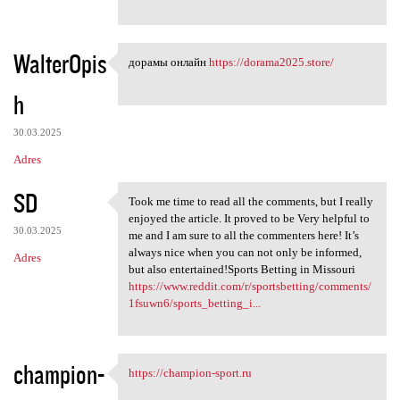
WalterOpis
дорамы онлайн
https://dorama2025.store/
дорамы онлайн https:/
h
30.03.2025
Adres
SD
Took me time to read all the comments, but I really
Took me time to read all the
enjoyed the article. It proved to be Very helpful to
30.03.2025
me and I am sure to all the commenters here! It’s
always nice when you can not only be informed,
Adres
but also entertained!Sports Betting in Missouri
https://www.reddit.com/r/sportsbetting/comments/
1fsuwn6/sports_betting_i...
champion-
https://champion-sport.ru
https://champion-sport.ru