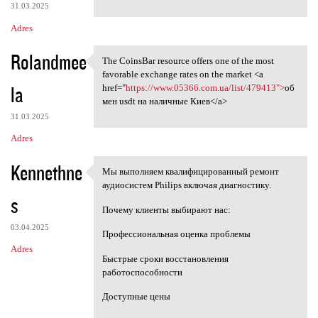
31.03.2025
Adres
Rolandmee
The CoinsBar resource offers one of the most
The CoinsBar resource offers
favorable exchange rates on the market <a
la
href="
https://www.05366.com.ua/list/479413">
об
мен usdt на наличные Киев</a>
31.03.2025
Adres
Kennethne
Мы выполняем квалифицированный ремонт
Мы выполняем
аудиосистем Philips включая диагностику.
s
Почему клиенты выбирают нас:
03.04.2025
Профессиональная оценка проблемы
Adres
Быстрые сроки восстановления
работоспособности
Доступные цены