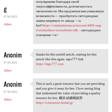
Светодиодные лампы становятся
популярными благодаря своей
g
энергоэффективности, долговечности и
экологичности. Мы предлагаем вам уникальную
возможность — приобретать светодиодные
07.04.2025
лампы напрямую от завода. - <a
Adres
href=
https://criminalrussia.ru/novosti/4495-swg-
svetodiodnoe-osveschenie-effe...
светодиодное
освещение.</a>
Anonim
thanks for this usefull article, waiting for this
thanks for this usefull
article like this again. mpo777 link
07.04.2025
https://mpo777.com
Adres
Anonim
This is such a great resource that you are providing
This is such a great resource
and you give it away for free. I love seeing blog
07.04.2025
that understand the value of providing a quality
resource for free. 横浜 結婚相談所
Adres
https://cottonrose-bridal.jp/