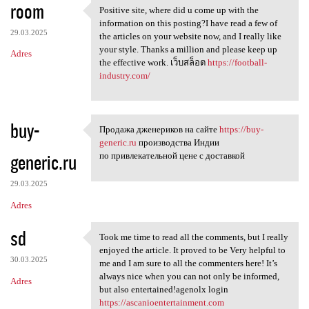
room
Positive site, where did u come up with the
Positive site, where did u
information on this posting?I have read a few of
29.03.2025
the articles on your website now, and I really like
your style. Thanks a million and please keep up
Adres
the effective work. เว็บสล็อต
https://football-
industry.com/
buy-
Продажа дженериков на сайте
https://buy-
Продажа дженериков на сайте
generic.ru
производства Индии
generic.ru
по привлекательной цене с доставкой
29.03.2025
Adres
sd
Took me time to read all the comments, but I really
Took me time to read all the
enjoyed the article. It proved to be Very helpful to
30.03.2025
me and I am sure to all the commenters here! It’s
always nice when you can not only be informed,
Adres
but also entertained!agenolx login
https://ascanioentertainment.com