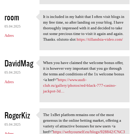
room
It is included in my habit that I often visit blogs in
It is included in my habit
my free time, so after landing on your blog. I have
05.04.2025
thoroughly impressed with it and decided to take
out some precious time to visit it again and again.
Adres
Thanks. olxtoto slot
https://tillandsia-video.com/
DavidMag
When you have claimed the welcome bonus offer,
When you have claimed the
it is however very important that you go through
05.04.2025
the terms and conditions of the 1x welcome bonus
<a href="
https://www.audi-
Adres
club.ru/gallery/photos/red-black-777-casino-
jackpot-3d....
RogerKiz
The 1xBet platform remains one of the most
The 1xBet platform remains
generous in the online betting market, offering a
05.04.2025
variety of attractive bonuses for new users <a
href="
https://webyourself.eu/blogs/928842/C%C3
Adres