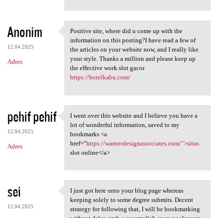
Anonim
Positive site, where did u come up with the
Positive site, where did u
information on this posting?I have read a few of
12.04.2025
the articles on your website now, and I really like
your style. Thanks a million and please keep up
Adres
the effective work.slot gacor
https://hotelkabu.com/
pehif pehif
I went over this website and I believe you have a
I went over this website and
lot of wonderful information, saved to my
12.04.2025
bookmarks <a
href="
https://warnerdesignassociates.com/">situs
Adres
slot online</a>
sei
I just got here onto your blog page whereas
I just got here onto your
keeping solely to some degree submits. Decent
12.04.2025
strategy for following that, I will be bookmarking