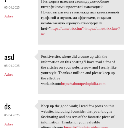
Платформа известна своим дружелюбным
интерфейсом и простотой навигацией.
05.04.2025
Пользователи могут наслаждаться качественной
Adres
графикой и звуковыми эффектами, создавая
незабываемую игровую атмосферу <a
href="
https://t.me/trixxfun">https://t.me/trixxfun</
a>
asd
Positive site, where did u come up with the
Positive site, where did u
information on this posting?I have read a few of
05.04.2025
the articles on your website now, and I really like
your style. Thanks a million and please keep up
Adres
the effective
work.olxtoto
https://aboutpedophilia.com
ds
Keep up the good work; I read few posts on this
Keep up the good work; I read
website, including I consider that your blog is
05.04.2025
fascinating and has sets of the fantastic piece of
information. Thanks for your valuable
Adres
efforts.olxtoto
https://tillandsia-video.com/