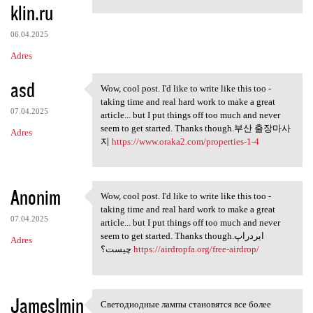
klin.ru
06.04.2025
Adres
asd
Wow, cool post. I'd like to write like this too -
Wow, cool post. I'd like to
taking time and real hard work to make a great
07.04.2025
article... but I put things off too much and never
seem to get started. Thanks though.부산 출장마사
Adres
지
https://www.oraka2.com/properties-1-4
Anonim
Wow, cool post. I'd like to write like this too -
Wow, cool post. I'd like to
taking time and real hard work to make a great
07.04.2025
article... but I put things off too much and never
seem to get started. Thanks though.ایردراپ
Adres
چیست؟
https://airdropfa.org/free-airdrop/
JamesImin
Светодиодные лампы становятся все более