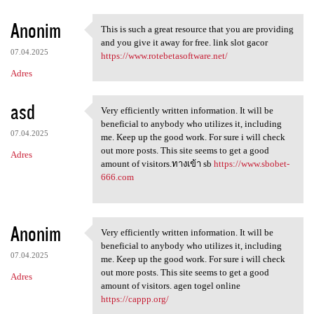
Anonim
This is such a great resource that you are providing
This is such a great resource
and you give it away for free. link slot gacor
07.04.2025
https://www.rotebetasoftware.net/
Adres
asd
Very efficiently written information. It will be
Very efficiently written
beneficial to anybody who utilizes it, including
07.04.2025
me. Keep up the good work. For sure i will check
out more posts. This site seems to get a good
Adres
amount of visitors.ทางเข้า sb
https://www.sbobet-
666.com
Anonim
Very efficiently written information. It will be
Very efficiently written
beneficial to anybody who utilizes it, including
07.04.2025
me. Keep up the good work. For sure i will check
out more posts. This site seems to get a good
Adres
amount of visitors. agen togel online
https://cappp.org/