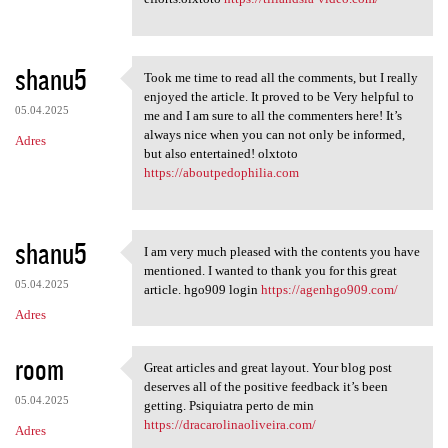
shanu5
Took me time to read all the comments, but I really
Took me time to read all the
enjoyed the article. It proved to be Very helpful to
05.04.2025
me and I am sure to all the commenters here! It’s
always nice when you can not only be informed,
Adres
but also entertained! olxtoto
https://aboutpedophilia.com
shanu5
I am very much pleased with the contents you have
I am very much pleased with
mentioned. I wanted to thank you for this great
05.04.2025
article. hgo909 login
https://agenhgo909.com/
Adres
room
Great articles and great layout. Your blog post
Great articles and great
deserves all of the positive feedback it’s been
05.04.2025
getting. Psiquiatra perto de min
https://dracarolinaoliveira.com/
Adres