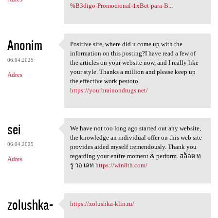
%B3digo-Promocional-1xBet-para-B...
Anonim
Positive site, where did u come up with the
Positive site, where did u
information on this posting?I have read a few of
06.04.2025
the articles on your website now, and I really like
your style. Thanks a million and please keep up
Adres
the effective work.pestoto
https://yourbrainondrugs.net/
sei
We have not too long ago started out any website,
We have not too long ago
the knowledge an individual offer on this web site
06.04.2025
provides aided myself tremendously. Thank you
regarding your entire moment & perform. สล็อต ท
Adres
รู วอ เลท
https://win8th.com/
zolushka-
https://zolushka-klin.ru/
https://zolushka-klin.ru/