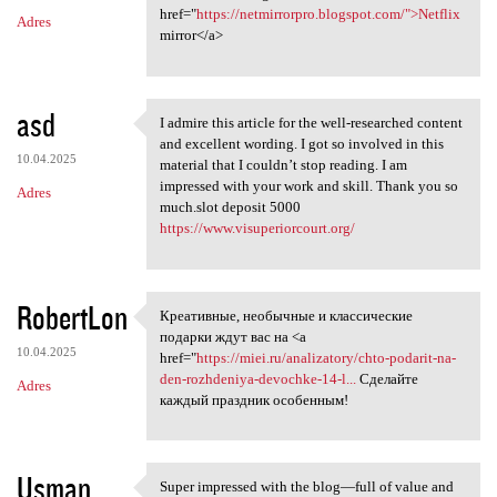
href="
https://netmirrorpro.blogspot.com/">Netflix
Adres
mirror</a>
asd
I admire this article for the well-researched content
I admire this article for the
and excellent wording. I got so involved in this
10.04.2025
material that I couldn’t stop reading. I am
impressed with your work and skill. Thank you so
Adres
much.slot deposit 5000
https://www.visuperiorcourt.org/
RobertLon
Креативные, необычные и классические
Креативные, необычные и
подарки ждут вас на <a
10.04.2025
href="
https://miei.ru/analizatory/chto-podarit-na-
den-rozhdeniya-devochke-14-l...
Сделайте
Adres
каждый праздник особенным!
Usman
Super impressed with the blog—full of value and