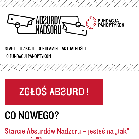
Przejdź
do
treści
START
O AKCJI
REGULAMIN
AKTUALNOŚCI
O FUNDACJI PANOPTYKON
CO NOWEGO?
Starcie Absurdów Nadzoru – jesteś na „tak”