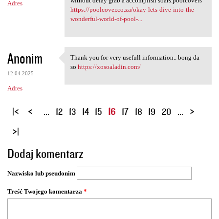
without delay grab a accomplish soars.poolcovers
Adres
https://poolcover.co.za/okay-lets-dive-into-the-
wonderful-world-of-pool-...
Anonim
Thank you for very usefull information.. bong da
Thank you for very usefull
so
https://xosoaladin.com/
12.04.2025
Adres
S
…
12
13
14
15
16
17
18
19
20
…
t
r
o
Dodaj komentarz
n
y
Nazwisko lub pseudonim
Treść Twojego komentarza
*