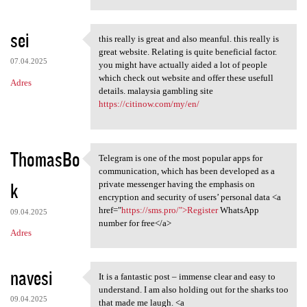
sei
this really is great and also meanful. this really is
this really is great and also
great website. Relating is quite beneficial factor.
07.04.2025
you might have actually aided a lot of people
which check out website and offer these usefull
Adres
details. malaysia gambling site
https://citinow.com/my/en/
ThomasBo
Telegram is one of the most popular apps for
Telegram is one of the most
communication, which has been developed as a
k
private messenger having the emphasis on
encryption and security of users’ personal data <a
href="
https://sms.pro/">Register
WhatsApp
09.04.2025
number for free</a>
Adres
navesi
It is a fantastic post – immense clear and easy to
It is a fantastic post –
understand. I am also holding out for the sharks too
09.04.2025
that made me laugh. <a