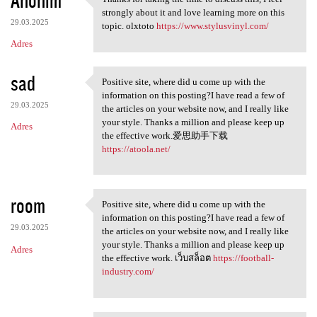
Anonim
Thanks for taking the time to
o
strongly about it and love learning more on this
29.03.2025
m
topic. olxtoto
https://www.stylusvinyl.com/
Adres
e
n
sad
Positive site, where did u come up with the
t
Positive site, where did u
information on this posting?I have read a few of
a
29.03.2025
the articles on your website now, and I really like
your style. Thanks a million and please keep up
r
Adres
the effective work.爱思助手下载
z
https://atoola.net/
e
room
Positive site, where did u come up with the
Positive site, where did u
information on this posting?I have read a few of
29.03.2025
the articles on your website now, and I really like
your style. Thanks a million and please keep up
Adres
the effective work. เว็บสล็อต
https://football-
industry.com/