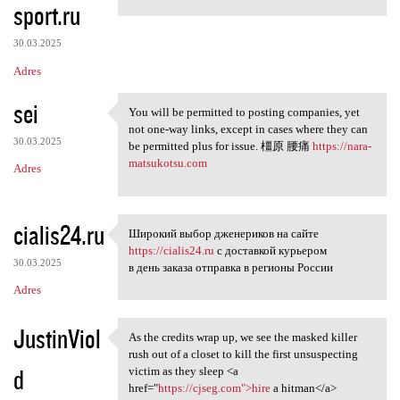
sport.ru
30.03.2025
Adres
sei
You will be permitted to posting companies, yet
You will be permitted to
not one-way links, except in cases where they can
30.03.2025
be permitted plus for issue. 橿原 腰痛
https://nara-
matsukotsu.com
Adres
cialis24.ru
Широкий выбор дженериков на сайте
Широкий выбор дженериков на
https://cialis24.ru
с доставкой курьером
30.03.2025
в день заказа отправка в регионы России
Adres
JustinViol
As the credits wrap up, we see the masked killer
As the credits wrap up, we
rush out of a closet to kill the first unsuspecting
d
victim as they sleep <a
href="
https://cjseg.com">hire
a hitman</a>