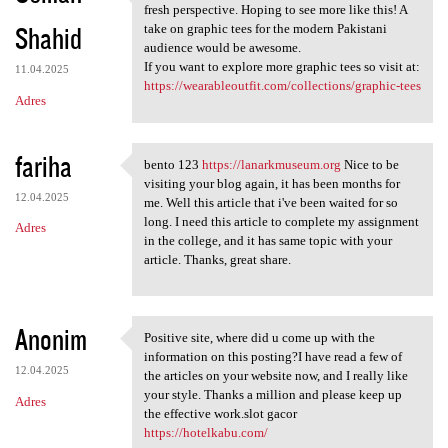
Super impressed with the blog
fresh perspective. Hoping to see more like this! A
Shahid
take on graphic tees for the modern Pakistani
audience would be awesome.
If you want to explore more graphic tees so visit at:
11.04.2025
https://wearableoutfit.com/collections/graphic-tees
Adres
fariha
bento 123
https://lanarkmuseum.org
Nice to be
bento 123 https:/
visiting your blog again, it has been months for
12.04.2025
me. Well this article that i've been waited for so
long. I need this article to complete my assignment
Adres
in the college, and it has same topic with your
article. Thanks, great share.
Anonim
Positive site, where did u come up with the
Positive site, where did u
information on this posting?I have read a few of
12.04.2025
the articles on your website now, and I really like
your style. Thanks a million and please keep up
Adres
the effective work.slot gacor
https://hotelkabu.com/