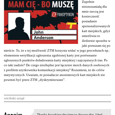
Zupełnie
niezrozumiałą dla
mnie rzeczą jest
konieczność
posiadanie
spersonalizowanych
kart miejskich, gdyż
umożliwia to
śledzenie sposobu w
jaki poruszam się po
mieście. To, że z tej możliwość ZTM korzysta widać w jego procedurach np.:
elementem weryfikacji zgłoszenia zgubionej karty jest porównanie
zgłoszonych punktów doładowania karty miejskiej i najczęstszych tras. Po
co taki nadzór? Do czego niezbędne jest łączenie moich danych osobowych
z profilem użytkownika komunikacji miejskiej? Rozumiem, że do celów
statystycznych. Uważam, że posiadacze anonimowych kart miejskich nie
powinni być przez ZTM „dyskryminowani”.
wścibski urząd
K
Thanks for taking the time to discuss this, I feel