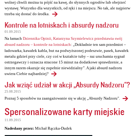
wolnej chwili można tu pójść na kawę, do słynnych ogrodów lub obejrzeć
wystawę. Wszystko dla wszystkich, od ręki i na miejscu. No tak, ale najpierw
trzeba się dostać do środka.
Kontrole na lotniskach i absurdy nadzoru
01.09.2015
Na łamach
Dziennika Opinii, Katarzyna Szymielewicz przedstawia swój
absurd nadzoru – kontrole na lotniskach
: „Dokładnie ten sam przedmiot –
ładowarka, kawałek kabla, but na podwyższonej podeszwie, pasek, kawałek
metalu gdzieś przy ciele, czy coś w kształcie tuby – raz uruchamia sygnał
ostrzegawczy i oznacza stracone 15 minut na dodatkowe sprawdzenie, a
innym razem okazuje się zupełnie niewidzialny”. A jaki absurd nadzoru
uwiera Ciebie najbardziej?
Jak wziąć udział w akcji „Absurdy Nadzoru"?
25.08.2015
Poznaj 5 sposobów na zaangażowanie się w akcję „Absurdy Nadzoru".
Spersonalizowane karty miejskie
11.09.2015
Nadesłany przez:
Michał Rączka-Dudek