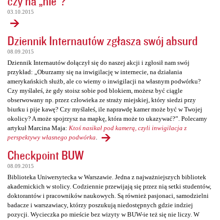
czy na „nie”?
03.10.2015
Dziennik Internautów zgłasza swój absurd
08.09.2015
Dziennik Internautów dołączył się do naszej akcji i zgłosił nam swój
przykład: „Oburzamy się na inwigilację w internecie, na działania
amerykańskich służb, ale co wiemy o inwigilacji na własnym podwórku?
Czy myślałeś, że gdy stoisz sobie pod blokiem, możesz być ciągle
obserwowany np. przez człowieka ze straży miejskiej, który siedzi przy
biurku i pije kawę? Czy myślałeś, ile naprawdę kamer może być w Twojej
okolicy? A może spojrzysz na mapkę, która może to ukazywać?”. Polecamy
artykuł Marcina Maja:
Ktoś nasikał pod kamerą, czyli inwigilacja z
perspektywy własnego podwórka
.
Checkpoint BUW
08.09.2015
Biblioteka Uniwersytecka w Warszawie. Jedna z najważniejszych bibliotek
akademickich w stolicy. Codziennie przewijają się przez nią setki studentów,
doktorantów i pracowników naukowych. Są również pasjonaci, samodzielni
badacze i warszawiacy, którzy poszukują niedostępnych gdzie indziej
pozycji. Wycieczka po mieście bez wizyty w BUW-ie też się nie liczy. W