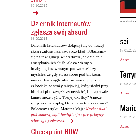
03.10.2015
Dziennik Internautów
wścibski 
zgłasza swój absurd
K
sei
08.09.2015
o
Dziennik Internautów dołączył się do naszej
07.05.202
akcji i zgłosił nam swój przykład: „Oburzamy
m
się na inwigilację w internecie, na działania
Adres
e
amerykańskich służb, ale co wiemy o
inwigilacji na własnym podwórku? Czy
n
Terr
myślałeś, że gdy stoisz sobie pod blokiem,
t
możesz być ciągle obserwowany np. przez
09.05.202
człowieka ze straży miejskiej, który siedzi przy
a
biurku i pije kawę? Czy myślałeś, ile naprawdę
Adres
r
kamer może być w Twojej okolicy? A może
z
spojrzysz na mapkę, która może to ukazywać?”.
Mari
Polecamy artykuł Marcina Maja:
Ktoś nasikał
e
pod kamerą, czyli inwigilacja z perspektywy
10.05.202
własnego podwórka
.
Adres
Checkpoint BUW