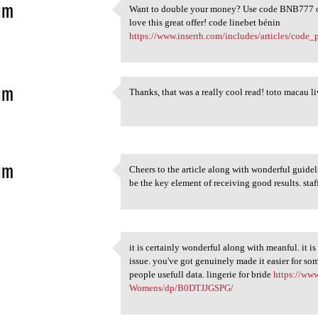
im
Want to double your money? Use code BNB777 on
Want to double your money?
love this great offer! code linebet bénin
5
https://www.inserrh.com/includes/articles/code
im
Thanks, that was a really cool read! toto macau l
Thanks, that was a really
5
im
Cheers to the article along with wonderful guideli
Cheers to the article along
be the key element of receiving good results. staf
5
it is certainly wonderful along with meanful. it i
it is certainly wonderful
issue. you've got genuinely made it easier for so
5
people usefull data. lingerie for bride
https://ww
Womens/dp/B0DTJJGSPG/