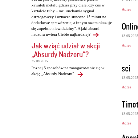
kawałek metalu gdzieś przy ciele, czy coś w
Adres
kształcie tuby – raz uruchamia sygnał
ostrzegawczy i oznacza stracone 15 minut na
Onlin
dodatkowe sprawdzenie, a innym razem okazuje
się zupełnie niewidzialny”. A jaki absurd
nadzoru uwiera Ciebie najbardziej?
13.05.202
Jak wziąć udział w akcji
Adres
„Absurdy Nadzoru"?
25.08.2015
sei
Poznaj 5 sposobów na zaangażowanie się w
akcję „Absurdy Nadzoru".
13.05.202
Adres
Timo
13.05.202
Adres
Anon