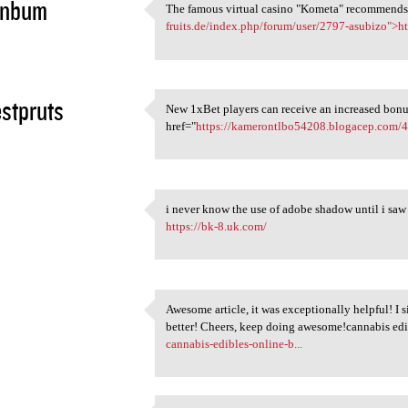
inbum
The famous virtual casino "Kometa" recommends a
The famous virtual casino
fruits.de/index.php/forum/user/2797-asubizo">htt
5
stpruts
New 1xBet players can receive an increased bonu
New 1xBet players can receive
href="
https://kamerontlbo54208.blogacep.com/
5
i never know the use of adobe shadow until i saw t
i never know the use of adobe
https://bk-8.uk.com/
5
Awesome article, it was exceptionally helpful! I
Awesome article, it was
better! Cheers, keep doing awesome!cannabis ed
5
cannabis-edibles-online-b...