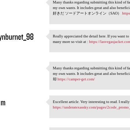
Many thanks regarding submitting this kind of fant
Many thanks regarding
my own wants. It includes great and also be
5
好きだ ソードアートオンライン（SAO）
http
ynburnet_98
Really appreciated the detail here. If you want to
Really appreciated the detail
many more so visit at :
https://lasvegasjacket.co
5
Many thanks regarding submitting this kind of fant
Many thanks regarding
my own wants. It includes great and also be
5
却
https://camper-get.com/
im
Excellent article. Very interesting to read. I real
Excellent article. Very
https://underatexassky.com/pages/2code_promo
5