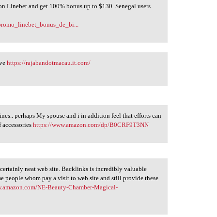
 Linebet and get 100% bonus up to $130. Senegal users
_promo_linebet_bonus_de_bi...
ive
https://rajabandotmacau.it.com/
nes.. perhaps My spouse and i in addition feel that efforts can
f accessories
https://www.amazon.com/dp/B0CRF9T3NN
s certainly neat web site. Backlinks is incredibly valuable
me people whom pay a visit to web site and still provide these
w.amazon.com/NE-Beauty-Chamber-Magical-