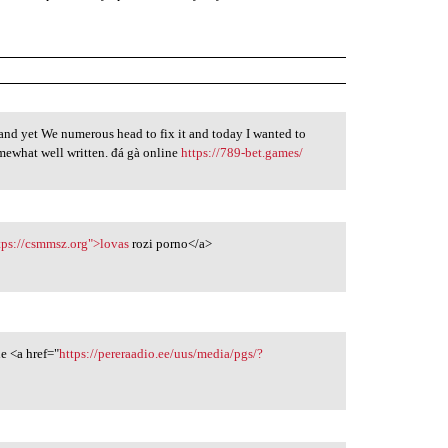
 and yet We numerous head to fix it and today I wanted to
somewhat well written. đá gà online
https://789-bet.games/
tps://csmmsz.org">lovas
rozi porno</a>
e <a href="
https://pereraadio.ee/uus/media/pgs/?