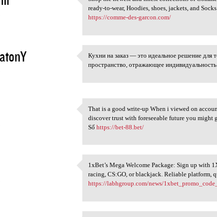
Shop the newest and finest
ready-to-wear, Hoodies, shoes, jackets, and Socks
5
https://comme-des-garcon.com/
yatonY
Кухни на заказ — это идеальное решение для т
Кухни на заказ — это
пространство, отражающее индивидуальность 
5
That is a good write-up When i viewed on account 
That is a good write-up When
discover trust with foreseeable future you might 
5
Số
https://bet-88.bet/
1xBet’s Mega Welcome Package: Sign up with 1
1xBet’s Mega Welcome Package:
racing, CS:GO, or blackjack. Reliable platform,
5
https://labhgroup.com/news/1xbet_promo_code