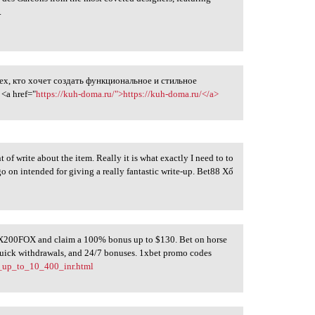
.
ех, кто хочет создать функциональное и стильное
<a href="
https://kuh-doma.ru/">https://kuh-doma.ru/</a>
of write about the item. Really it is what exactly I need to to
go on intended for giving a really fantastic write-up. Bet88 Xổ
X200FOX and claim a 100% bonus up to $130. Bet on horse
 quick withdrawals, and 24/7 bonuses. 1xbet promo codes
_up_to_10_400_inr.html