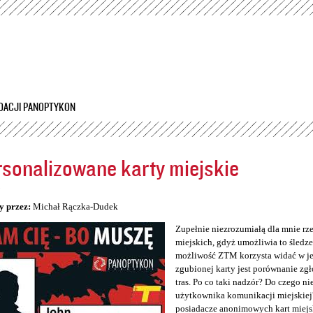
Przejdź
do
treści
DACJI PANOPTYKON
sonalizowane karty miejskie
5
y przez:
Michał Rączka-Dudek
Zupełnie niezrozumiałą dla mnie rz
miejskich, gdyż umożliwia to śledzen
możliwość ZTM korzysta widać w jeg
zgubionej karty jest porównanie zg
tras. Po co taki nadzór? Do czego n
użytkownika komunikacji miejskiej
posiadacze anonimowych kart miejs