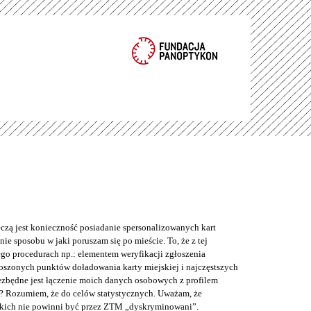
eczą jest konieczność posiadanie spersonalizowanych kart
ie sposobu w jaki poruszam się po mieście. To, że z tej
o procedurach np.: elementem weryfikacji zgłoszenia
łoszonych punktów doładowania karty miejskiej i najczęstszych
iezbędne jest łączenie moich danych osobowych z profilem
? Rozumiem, że do celów statystycznych. Uważam, że
kich nie powinni być przez ZTM „dyskryminowani”.