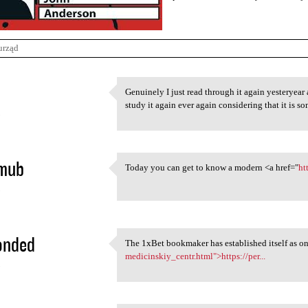
urząd
Genuinely I just read through it again yesteryear
Genuinely I just read through
study it again ever again considering that it is 
5
ymub
Today you can get to know a modern <a href="
ht
Today you can get to know a
5
onded
The 1xBet bookmaker has established itself as on
The 1xBet bookmaker has
medicinskiy_centr.html">https://per...
5