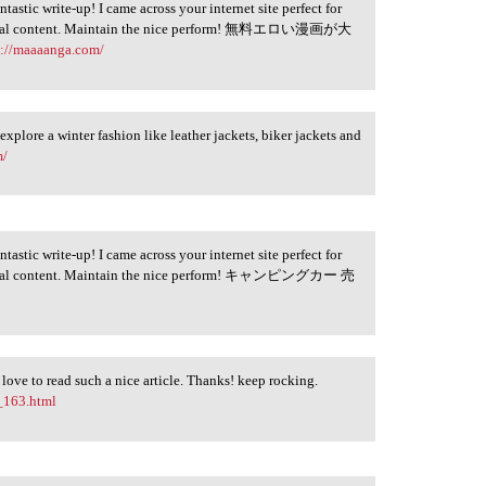
astic write-up! I came across your internet site perfect for
neficial content. Maintain the nice perform! 無料エロい漫画が大
s://maaaanga.com/
 explore a winter fashion like leather jackets, biker jackets and
m/
astic write-up! I came across your internet site perfect for
neficial content. Maintain the nice perform! キャンピングカー 売
ly love to read such a nice article. Thanks! keep rocking.
_163.html