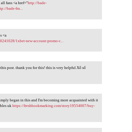
ll fans <a href="
http://bade-
p://bade-fru...
s <a
40241028/1xbet-new-account-promo-c...
his post. thank you for this! this is very helpful.Xổ số
 simply began in this and I'm becoming more acquainted with it
ibles uk
https://freshbookmarking.com/story19554007/buy-