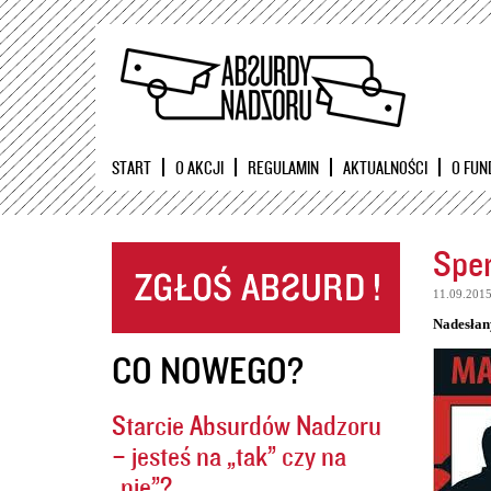
START
O AKCJI
REGULAMIN
AKTUALNOŚCI
O FUN
Sper
11.09.201
Nadesłan
CO NOWEGO?
Starcie Absurdów Nadzoru
– jesteś na „tak” czy na
„nie”?