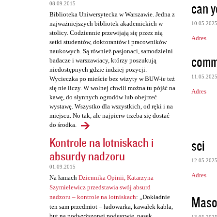
can y
08.09.2015
Biblioteka Uniwersytecka w Warszawie. Jedna z
najważniejszych bibliotek akademickich w
10.05.202
stolicy. Codziennie przewijają się przez nią
Adres
setki studentów, doktorantów i pracowników
naukowych. Są również pasjonaci, samodzielni
comm
badacze i warszawiacy, którzy poszukują
niedostępnych gdzie indziej pozycji.
11.05.202
Wycieczka po mieście bez wizyty w BUW-ie też
się nie liczy. W wolnej chwili można tu pójść na
Adres
kawę, do słynnych ogrodów lub obejrzeć
wystawę. Wszystko dla wszystkich, od ręki i na
miejscu. No tak, ale najpierw trzeba się dostać
do środka.
Kontrole na lotniskach i
sei
absurdy nadzoru
12.05.202
01.09.2015
Adres
Na łamach
Dziennika Opinii, Katarzyna
Szymielewicz przedstawia swój absurd
Maso
nadzoru – kontrole na lotniskach
: „Dokładnie
ten sam przedmiot – ładowarka, kawałek kabla,
but na podwyższonej podeszwie, pasek,
13.05.202