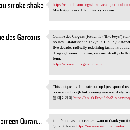
ou smoke shake
https://cannabismo.org/shake-weed-pros-and-con
https://cannabismo.org/shake
Much Appreciated the details you share.
5
e des Garcons
Comme des Garçons (French for "like boys") stand
Comme des Garçons (French for
houses. Established in Tokyo in 1969 by visiona
5
five decades radically redefining fashion's bound
designs, Comme des Garçons consistently challeng
form.
https://comme-des-garcon.com/
This unique is a fantastic put up I just spotted u
This unique is a fantastic
optimism through forthcoming you are likely to 
5
물 대여계좌
https://xn--fk4bryu3eba21s.com/pa
omeen Quran...
i am from masomen center i want to thank you firs
i am from masomen center i
Quran Classes
https://masoomeenqurancenter.co
5