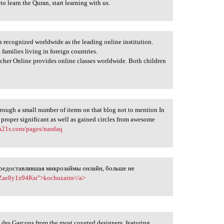
 to learn the Quran, start learning with us.
s recognized worldwide as the leading online institution.
 families living in foreign countries.
her Online provides online classes worldwide. Both children
through a small number of items on that blog not to mention In
 proper significant as well as gained circles from awesome
ba21s.com/pages/nasdaq
предоставлявшая микрозаймы онлайн, больше не
kzZae8y1z94Ksr">kochuzaim</a>
 des Garcons from the most coveted designers, featuring