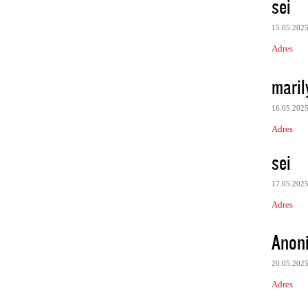
sei
15.05.202
Adres
maril
16.05.202
Adres
sei
17.05.202
Adres
Anon
20.05.202
Adres