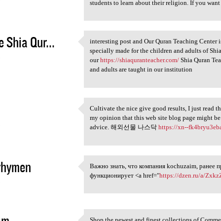
students to learn about their religion. If you want
e Shia Qur...
interesting post and Our Quran Teaching Center i
interesting post and Our
specially made for the children and adults of Shia
5
our
https://shiaquranteacher.com/
Shia Quran Teac
and adults are taught in our institution
Cultivate the nice give good results, I just read 
Cultivate the nice give good
my opinion that this web site blog page might be
5
advice. 해외선물 나스닥
https://xn--fk4bryu3e
thymen
Важно знать, что компания kochuzaim, ранее 
Важно знать, что компания
функционирует <a href="
https://dzen.ru/a/Zx
5
im
Shop the newest and finest collections of Comme