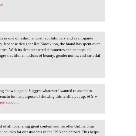
s/
s as one of fashion's most revolutionary and avant-garde
ry Japanese designer Rei Kawakubo, the brand has spent over
aries. With its deconstructed silhouettes and conceptual
es traditional notions of beauty, gender norms, and sartorial
sing show it again. Suggest whatever I wanted to ascertain
remain for the purpose of showing this terrific put up. 해외선
ges/account
t of all for sharing great content and we offer Online Shia
m/
courses for our students in the USA and abroad. This helps