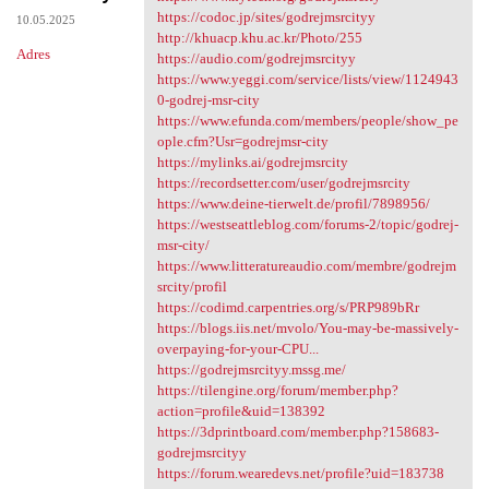
https://codoc.jp/sites/godrejmsrcityy
10.05.2025
http://khuacp.khu.ac.kr/Photo/255
Adres
https://audio.com/godrejmsrcityy
https://www.yeggi.com/service/lists/view/1124943
0-godrej-msr-city
https://www.efunda.com/members/people/show_pe
ople.cfm?Usr=godrejmsr-city
https://mylinks.ai/godrejmsrcity
https://recordsetter.com/user/godrejmsrcity
https://www.deine-tierwelt.de/profil/7898956/
https://westseattleblog.com/forums-2/topic/godrej-
msr-city/
https://www.litteratureaudio.com/membre/godrejm
srcity/profil
https://codimd.carpentries.org/s/PRP989bRr
https://blogs.iis.net/mvolo/You-may-be-massively-
overpaying-for-your-CPU...
https://godrejmsrcityy.mssg.me/
https://tilengine.org/forum/member.php?
action=profile&uid=138392
https://3dprintboard.com/member.php?158683-
godrejmsrcityy
https://forum.wearedevs.net/profile?uid=183738