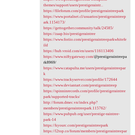
themes/support/users/prestigeraintr...
https://fileforum.com/profile/prestigeraintreepark
https://www.portalnet.cl/usuarios/prestigeraintreep
ark.1154173/
https://gettogether.community/talk/24585/
https://zaap.bio/prestigeraintree
https://www.foriio.com/prestigeraintreeparkwhitefe
ild
https://hub.vroid.com/en/users/116113406
https://www.niftygateway.com/
@prestigeraintreepa
rk8969/
https://www.catapulta.me/users/prestigeraintreepar
k
https://www.trackyserver.com/profile/172644
https://www.deviantart.com/prestigeraintreep
https://spinninrecords.com/profile/prestigeraintree
park/supported-tracks/
http://forum.dmec.vn/index.php?
members/prestigeraintreepark.115762/
https://www.pubpub.org/user/prestige-raintree-
park-14
https://kyourc.com/prestigeraintreepark
https://l2top.co/forum/members/prestigeraintreepar