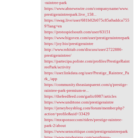
-raintree-park
https://www.abnewswire.com/companyname/www.
prestigeraintreepark.live_158...
https://swag.live/user/681b02b075c85a0addca755
9?lang=en
https://protospielsouth.com/user/63151
https://www.bigoven.com/user/prestigeraintreepark
https://joy.bio/prestigeraintre
http://www.rohitab.com/discuss/user/2722886-
prestigeraintree/
https://partecipa.poliste.com/profiles/PrestigeRaint
reePark/activity
https://user.linkdata.org/user/Prestige_Raintree_Pa
rk_/app
https://community.theasianparent.com/q/prestige-
raintree-park-premium-re...
https://thefeedfeed.com/garlic6987/articles
https://www.undrtone.com/prestigeraintre
https://jerseyboysblog.com/forum/member.php?
action=profile&uid=33429
https://mxsponsor.com/riders/prestige-raintree-
park-2/about
https://www.senscritique.com/prestigeraintreepark
https://www.prodesigns.com/wordpress-