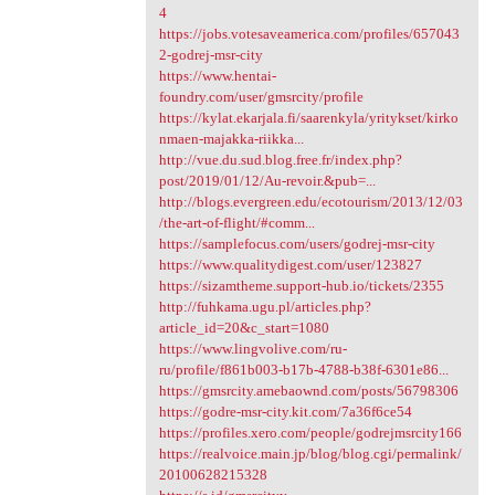
4
https://jobs.votesaveamerica.com/profiles/657043
2-godrej-msr-city
https://www.hentai-
foundry.com/user/gmsrcity/profile
https://kylat.ekarjala.fi/saarenkyla/yritykset/kirko
nmaen-majakka-riikka...
http://vue.du.sud.blog.free.fr/index.php?
post/2019/01/12/Au-revoir.&pub=...
http://blogs.evergreen.edu/ecotourism/2013/12/03
/the-art-of-flight/#comm...
https://samplefocus.com/users/godrej-msr-city
https://www.qualitydigest.com/user/123827
https://sizamtheme.support-hub.io/tickets/2355
http://fuhkama.ugu.pl/articles.php?
article_id=20&c_start=1080
https://www.lingvolive.com/ru-
ru/profile/f861b003-b17b-4788-b38f-6301e86...
https://gmsrcity.amebaownd.com/posts/56798306
https://godre-msr-city.kit.com/7a36f6ce54
https://profiles.xero.com/people/godrejmsrcity166
https://realvoice.main.jp/blog/blog.cgi/permalink/
20100628215328