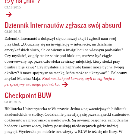
czy na „nie”?
03.10.2015
Dziennik Internautów zgłasza swój absurd
08.09.2015
Dziennik Internautów dołączył się do naszej akcji i zgłosił nam swój
przykład: „Oburzamy się na inwigilację w internecie, na działania
amerykańskich służb, ale co wiemy o inwigilacji na własnym podwórku?
Czy myślałeś, że gdy stoisz sobie pod blokiem, możesz być ciągle
obserwowany np. przez człowieka ze straży miejskiej, który siedzi przy
biurku i pije kawę? Czy myślałeś, ile naprawdę kamer może być w Twojej
okolicy? A może spojrzysz na mapkę, która może to ukazywać?”. Polecamy
artykuł Marcina Maja:
Ktoś nasikał pod kamerą, czyli inwigilacja z
perspektywy własnego podwórka
.
Checkpoint BUW
08.09.2015
Biblioteka Uniwersytecka w Warszawie. Jedna z najważniejszych bibliotek
akademickich w stolicy. Codziennie przewijają się przez nią setki studentów,
doktorantów i pracowników naukowych. Są również pasjonaci, samodzielni
badacze i warszawiacy, którzy poszukują niedostępnych gdzie indziej
pozycji. Wycieczka po mieście bez wizyty w BUW-ie też się nie liczy. W