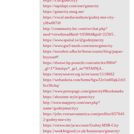
https://s.id/gmsrcityy
https://rapidapi.com/user/gmsrcity
https://gmsrcity.mssg.me/
https://vocal.media/authors/godrej-msr-city-
yl8w007r0
http://community.htc.com/tw/chat.php?
mod=viewthread&tid=105884&pid=22505...
https://www.spatial.io/@godrejmrcity
https://www.gta5-mods.com/users/gmsrcity
https://noosfero.ufba.br/freeaccounts/blog/papaz-
buyusu#
!
https://dwnwi.hp.peraichi.com/articles/9904?
_gl=1*3mulqw*_gcl_au*NTA0NjA...
https://storyweaver.org.in/en/users/1118662
https://webanketa.com/forms/6gw32e1m60qk2cb5
6cr30chq/
https://www.protopage.com/gmsrcity#Bookmarks
https://aboutme.style/gmsrcityy
http://www.mappery.com/user.php?
name=godrejmsrcityy
https://jobs.votesaveamerica.com/profiles/657043
2-godrej-msr-city
https://creww.me/ja/account/Godrej-MSR-City
https://workforgood.co.uk/businesses/gmsrcity/