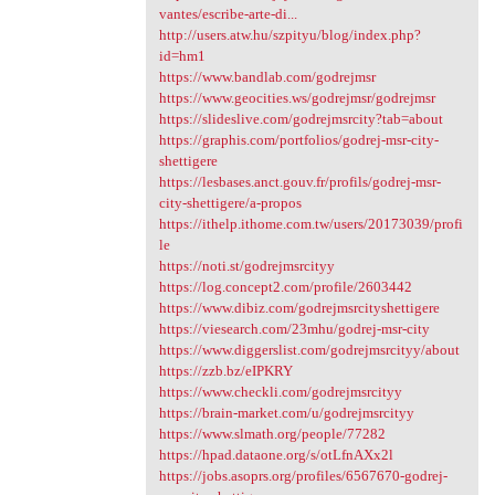
vantes/escribe-arte-di...
http://users.atw.hu/szpityu/blog/index.php?
id=hm1
https://www.bandlab.com/godrejmsr
https://www.geocities.ws/godrejmsr/godrejmsr
https://slideslive.com/godrejmsrcity?tab=about
https://graphis.com/portfolios/godrej-msr-city-
shettigere
https://lesbases.anct.gouv.fr/profils/godrej-msr-
city-shettigere/a-propos
https://ithelp.ithome.com.tw/users/20173039/profi
le
https://noti.st/godrejmsrcityy
https://log.concept2.com/profile/2603442
https://www.dibiz.com/godrejmsrcityshettigere
https://viesearch.com/23mhu/godrej-msr-city
https://www.diggerslist.com/godrejmsrcityy/about
https://zzb.bz/eIPKRY
https://www.checkli.com/godrejmsrcityy
https://brain-market.com/u/godrejmsrcityy
https://www.slmath.org/people/77282
https://hpad.dataone.org/s/otLfnAXx2l
https://jobs.asoprs.org/profiles/6567670-godrej-