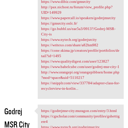
https://www.dibiz.com/gmsrcity
http://pax.nichost.ru/forum/view_profile.php?
UID=149929
https://www.papercall.io/speakers/godrejmsrcity
https://gmsrcity.onlc.fr/
https://go.bubbl.us/eae5a3/0913?/Godrej-MSR-
City-is
https://www.nytech.org/godrejsrcity
https://writexo.com/share/a82hm982
https://cone.skima.jp/creators/profile/portfolios/de
tail?id=1495
https://www.qualitydigest.com/user/123827
https://www.babelcube.com/user/godrej-msr-city-1
http://www.orangepi.org/orangepibbsen/home.php
?mod=space&uid=5110217
https://snipplr.com/view/337784/adapter-class-for-
recyclerview-in-kotlin...
Godrej
https://godrejmsr-city.muragon.com/entry/3.html
https://godrejmsr-city
https://cgscholar.com/community/profiles/gshettig
MSR City
ere4
https://www.nytech.org/godrejmsrcity