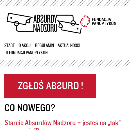
Przejdź
do
treści
START
O AKCJI
REGULAMIN
AKTUALNOŚCI
O FUNDACJI PANOPTYKON
CO NOWEGO?
Starcie Absurdów Nadzoru – jesteś na „tak”