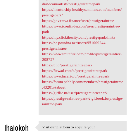
draw.com/artists/prestigeraintreepark
https://mentorship.healthyseminars.com/members/
prestigepark/
https://gov.trava.finance/user/prestigeraintree
https://www.iconfinder.com/user/prestigeraintree-
park
https://my.clickthecity.com/prestigepark/links
https://pc.poradna.net/users/951009244-
prestigeraintree
https://www.smitefire.com/profile/prestigeraintree-
208757
https://b.io/prestigeraintreepark
https://ficwad.com/a/prestigeraintreepark
https://www.facer.io/u/prestigeraintreepark
https://forum.pabbly.com/members/prestigeraintree
.43201/#about
https://gitflic.ru/user/prestigeraintreepark
https://prestige-raintree-park-2.gitbook.io/prestige-
raintree-park
ihajokoh
Visit our platform to acquire your