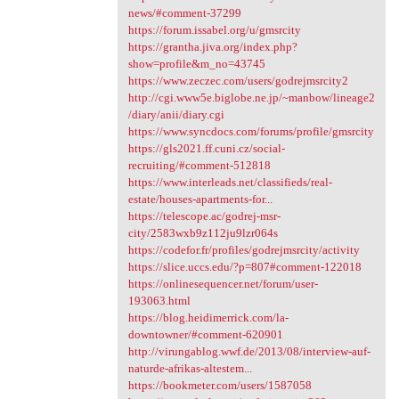
news/#comment-37299
https://forum.issabel.org/u/gmsrcity
https://grantha.jiva.org/index.php?
show=profile&m_no=43745
https://www.zeczec.com/users/godrejmsrcity2
http://cgi.www5e.biglobe.ne.jp/~manbow/lineage2
/diary/anii/diary.cgi
https://www.syncdocs.com/forums/profile/gmsrcity
https://gls2021.ff.cuni.cz/social-
recruiting/#comment-512818
https://www.interleads.net/classifieds/real-
estate/houses-apartments-for...
https://telescope.ac/godrej-msr-
city/2583wxb9z112ju9lzr064s
https://codefor.fr/profiles/godrejmsrcity/activity
https://slice.uccs.edu/?p=807#comment-122018
https://onlinesequencer.net/forum/user-
193063.html
https://blog.heidimerrick.com/la-
downtowner/#comment-620901
http://virungablog.wwf.de/2013/08/interview-auf-
naturde-afrikas-altestem...
https://bookmeter.com/users/1587058