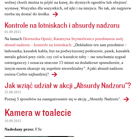
wolnej chwili można tu pójść na kawę, do słynnych ogrodów lub obejrzeć
wystawę. Wszystko dla wszystkich, od ręki i na miejscu. No tak, ale najpierw
trzeba się dostać do środka.
Kontrole na lotniskach i absurdy nadzoru
01.09.2015
Na łamach
Dziennika Opinii, Katarzyna Szymielewicz przedstawia swój
absurd nadzoru – kontrole na lotniskach
: „Dokładnie ten sam przedmiot –
ładowarka, kawałek kabla, but na podwyższonej podeszwie, pasek, kawałek
metalu gdzieś przy ciele, czy coś w kształcie tuby – raz uruchamia sygnał
ostrzegawczy i oznacza stracone 15 minut na dodatkowe sprawdzenie, a
innym razem okazuje się zupełnie niewidzialny”. A jaki absurd nadzoru
uwiera Ciebie najbardziej?
Jak wziąć udział w akcji „Absurdy Nadzoru"?
25.08.2015
Poznaj 5 sposobów na zaangażowanie się w akcję „Absurdy Nadzoru".
Kamera w toalecie
10.09.2015
Nadesłany przez:
F.Sz