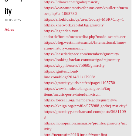
https://biomolecula.ru
https://3dlancer.net/godrejmsrcity
ity
https://www.automotiveforums.com/vbulletin/mem
ber.php?u=1068736
https://aiforkids.in/qa/user/Godrej+MSR+City+1
10.05.2025
https://knetwork.capital.bg/gmsrcity
Adres
https://legenden-von-
andor.de/forum/memberlist.php?mode=searchuser
https://blog.westminster.ac.uk/international/innov
ation-history-communic...
https://leasedadspace.com/members/gmsrcity/
https://lookingforclan.com/user/godrejmsrcity
https://whyp.it/users/75060/gmsrcity
https://ignites.cloud-
line.com/blog/2014/11/17908/
https://gmsrcity.yurls.net/en/page/1195750
https://www.knruhs.telangana.gov.in/faq-
items/mauris-porta-interdum-risu...
https://force11.org/members/godrejmsrcityy/
https://akniga.org/profile/975988-godrej-msr-city/
https://gmsrcityy.amebaownd.com/posts/5681109
3
https://monopinion.namur.be/profiles/gmsrcity/act
ivity
http://neurostim2016.inria.fr/your-first-