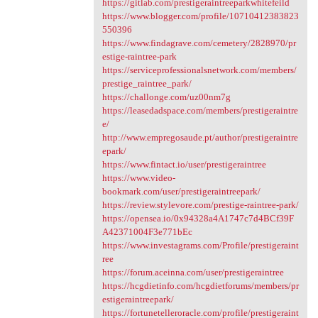
https://gitlab.com/prestigeraintreeparkwhitefeild
https://www.blogger.com/profile/10710412383823
550396
https://www.findagrave.com/cemetery/2828970/pr
estige-raintree-park
https://serviceprofessionalsnetwork.com/members/
prestige_raintree_park/
https://challonge.com/uz00nm7g
https://leasedadspace.com/members/prestigeraintre
e/
http://www.empregosaude.pt/author/prestigeraintre
epark/
https://www.fintact.io/user/prestigeraintree
https://www.video-
bookmark.com/user/prestigeraintreepark/
https://review.stylevore.com/prestige-raintree-park/
https://opensea.io/0x94328a4A1747c7d4BCf39F
A42371004F3e771bEc
https://www.investagrams.com/Profile/prestigeraint
ree
https://forum.aceinna.com/user/prestigeraintree
https://hcgdietinfo.com/hcgdietforums/members/pr
estigeraintreepark/
https://fortunetelleroracle.com/profile/prestigeraint