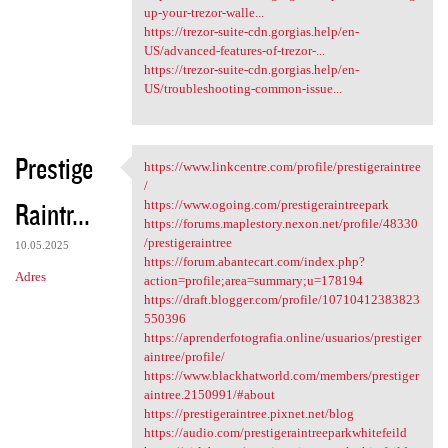
up-your-trezor-walle...
https://trezor-suite-cdn.gorgias.help/en-
US/advanced-features-of-trezor-...
https://trezor-suite-cdn.gorgias.help/en-
US/troubleshooting-common-issue...
Prestige
https://www.linkcentre.com/profile/prestigeraintree
https://www.linkcentre.com
/
Raintr...
https://www.ogoing.com/prestigeraintreepark
https://forums.maplestory.nexon.net/profile/48330
/prestigeraintree
10.05.2025
https://forum.abantecart.com/index.php?
Adres
action=profile;area=summary;u=178194
https://draft.blogger.com/profile/10710412383823
550396
https://aprenderfotografia.online/usuarios/prestiger
aintree/profile/
https://www.blackhatworld.com/members/prestiger
aintree.2150991/#about
https://prestigeraintree.pixnet.net/blog
https://audio.com/prestigeraintreeparkwhitefeild