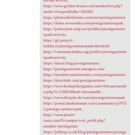
eePark/activity
https://www.golden-forum.com/memberlist.php?
mode=viewprofile&u=182082
https://phatwalletforums.com/user/prestigeraintree
https://demo.wowonder.com/prestigeraintreepark
https://participate.oidp.net/profiles/prestigeraintre
epark/activity
https://git.project-
hobbit.eu/prestigeraintreeparkwhitefeild
https://construim.fedaia.org/profiles/prestigeraintre
epark/activity
https://micro.blog/prestigeraintree
https://prestigeraintree.muragon.com/
https://metaldevastationradio.com/prestigeraintree
https://sketchfab.com/prestigeraintree
https://www.homepokergames.com/vbforum/memb
er.php?u=156834&tab=aboutme&s...
https://www.dnxjobs.de/users/prestigeraintreepark
https://portal.databasemart.com/community/p1933
2/prestige-raintree-park....
https://www.planet-
casio.com/Fr/compte/voir_profil.php?
membre=prestigerain
https://jobhop.co.uk/blog/prestigeraintree/prestige