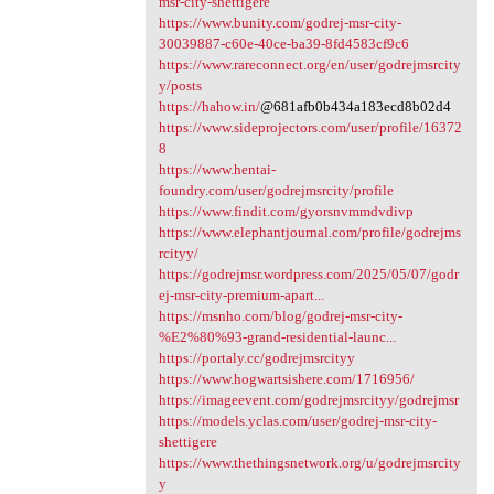
msr-city-shettigere
https://www.bunity.com/godrej-msr-city-
30039887-c60e-40ce-ba39-8fd4583cf9c6
https://www.rareconnect.org/en/user/godrejmsrcity
y/posts
https://hahow.in/
@681afb0b434a183ecd8b02d4
https://www.sideprojectors.com/user/profile/16372
8
https://www.hentai-
foundry.com/user/godrejmsrcity/profile
https://www.findit.com/gyorsnvmmdvdivp
https://www.elephantjournal.com/profile/godrejms
rcityy/
https://godrejmsr.wordpress.com/2025/05/07/godr
ej-msr-city-premium-apart...
https://msnho.com/blog/godrej-msr-city-
%E2%80%93-grand-residential-launc...
https://portaly.cc/godrejmsrcityy
https://www.hogwartsishere.com/1716956/
https://imageevent.com/godrejmsrcityy/godrejmsr
https://models.yclas.com/user/godrej-msr-city-
shettigere
https://www.thethingsnetwork.org/u/godrejmsrcity
y