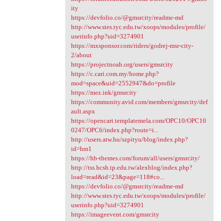
ity
https://devfolio.co/@gmsrcity/readme-md
http://www.stes.tyc.edu.tw/xoops/modules/profile/
userinfo.php?uid=3274901
https://mxsponsor.com/riders/godrej-msr-city-
2/about
https://projectnoah.org/users/gmsrcity
https://c.cari.com.my/home.php?
mod=space&uid=2552947&do=profile
https://mez.ink/gmsrcity
https://community.avid.com/members/gmsrcity/def
ault.aspx
https://opencart.templatemela.com/OPC10/OPC10
0247/OPC6/index.php?route=i...
http://users.atw.hu/szpityu/blog/index.php?
id=hm1
https://hb-themes.com/forum/all/users/gmsrcity/
http://tss.hcsh.tp.edu.tw/alexblog/index.php?
load=read&id=23&page=118#co...
https://devfolio.co/@gmsrcity/readme-md
http://www.stes.tyc.edu.tw/xoops/modules/profile/
userinfo.php?uid=3274901
https://imageevent.com/gmsrcity