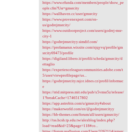
https://www.efunda.com/members/people/show_pe
ople.cfm?Usr=gmsrcity
https://wallhaven.cc/user/gmsrcity
https://www.provenexpert.com/en-
us/godrejmsrcity/
https://www.outdoorproject.com/users/godrej-msr-
city-1
https://godrejmsrcityy.simdif.com/
https://profamarun.wixsite.com/njqyvq/profile/gm
srcity69473/profile
https://digiland.libero.it/profili/scheda/gmsrcity/d
ettaglio
https://experienceleaguecommunities.adobe.com/t
5/user/viewprofilepage/us...
https://godrejmsrcity.rajce.idnes.cz/profil/informac
e
https://rrid.mitpress.mit.edu/pub/x5vmsr5z/release/
1?breakCache=1746517802
https://app.astrobin.com/u/gmsrcity#about
https://makerworld.com/en/@godrejmsrcityy
https://hb-themes.com/forum/all/users/gmsrcity/
http://tss.hcsh.tp.edu.tw/alexblog/index.php?
load=read&id=23&page=118#co...
https://forum.reallusion.com/Users/3262114/gmsrc