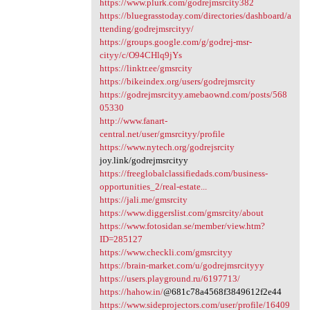
https://www.plurk.com/godrejmsrcity382
https://bluegrasstoday.com/directories/dashboard/a
ttending/godrejmsrcityy/
https://groups.google.com/g/godrej-msr-
cityy/c/O94CHlq9jYs
https://linktr.ee/gmsrcity
https://bikeindex.org/users/godrejmsrcity
https://godrejmsrcityy.amebaownd.com/posts/568
05330
http://www.fanart-
central.net/user/gmsrcityy/profile
https://www.nytech.org/godrejsrcity
joy.link/godrejmsrcityy
https://freeglobalclassifiedads.com/business-
opportunities_2/real-estate...
https://jali.me/gmsrcity
https://www.diggerslist.com/gmsrcity/about
https://www.fotosidan.se/member/view.htm?
ID=285127
https://www.checkli.com/gmsrcityy
https://brain-market.com/u/godrejmsrcityyy
https://users.playground.ru/6197713/
https://hahow.in/
@681c78a4568f3849612f2e44
https://www.sideprojectors.com/user/profile/16409