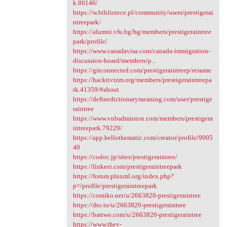
k.86146/
https://w.bibliotece.pl/community/users/prestigerai
ntreepark/
https://alumni.vfu.bg/bg/members/prestigeraintree
park/profile/
https://www.canadavisa.com/canada-immigration-
discussion-board/members/p...
https://gitconnected.com/prestigeraintreep/resume
https://hacktivizm.org/members/prestigeraintreepa
rk.41359/#about
https://definedictionarymeaning.com/user/prestige
raintree
https://www.vnbadminton.com/members/prestigera
intreepark.79229/
https://app.hellothematic.com/creator/profile/9905
40
https://codoc.jp/sites/prestigeraintree/
https://linkeei.com/prestigeraintreepark
https://forum.pluxml.org/index.php?
p=/profile/prestigeraintreepark
https://comiko.net/u/2663820-prestigeraintree
https://dto.to/u/2663820-prestigeraintree
https://battwo.com/u/2663820-prestigeraintree
https://www.they-