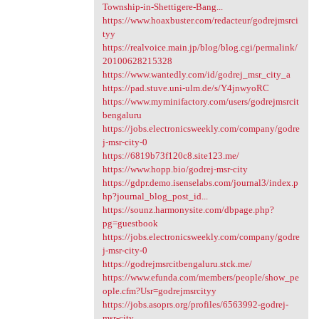
Township-in-Shettigere-Bang...
https://www.hoaxbuster.com/redacteur/godrejmsrci
tyy
https://realvoice.main.jp/blog/blog.cgi/permalink/
20100628215328
https://www.wantedly.com/id/godrej_msr_city_a
https://pad.stuve.uni-ulm.de/s/Y4jnwyoRC
https://www.myminifactory.com/users/godrejmsrcit
bengaluru
https://jobs.electronicsweekly.com/company/godre
j-msr-city-0
https://6819b73f120c8.site123.me/
https://www.hopp.bio/godrej-msr-city
https://gdpr.demo.isenselabs.com/journal3/index.p
hp?journal_blog_post_id...
https://sounz.harmonysite.com/dbpage.php?
pg=guestbook
https://jobs.electronicsweekly.com/company/godre
j-msr-city-0
https://godrejmsrcitbengaluru.stck.me/
https://www.efunda.com/members/people/show_pe
ople.cfm?Usr=godrejmsrcityy
https://jobs.asoprs.org/profiles/6563992-godrej-
msr-city