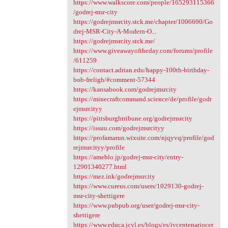
https://www.walkscore.com/people/165293115366
/godrej-msr-city
https://godrejmsrcity.stck.me/chapter/1006690/Go
drej-MSR-City-A-Modern-O...
https://godrejmsrcity.stck.me/
https://www.giveawayoftheday.com/forums/profile
/611259
https://contact.adrian.edu/happy-100th-birthday-
bob-freligh/#comment-57344
https://kansabook.com/godrejmsrcity
https://minecraftcommand.science/de/profile/godr
ejmsrcityy
https://pittsburghtribune.org/godrejmsrcity
https://issuu.com/godrejmsrcityy
https://profamarun.wixsite.com/njqyvq/profile/god
rejmsrcityy/profile
https://ameblo.jp/godrej-msr-city/entry-
12901340277.html
https://mez.ink/godrejmsrcity
https://www.cureus.com/users/1029130-godrej-
msr-city-shettigere
https://www.pubpub.org/user/godrej-msr-city-
shettigere
https://www.educa.jcyl.es/blogs/es/ivcentenariocer