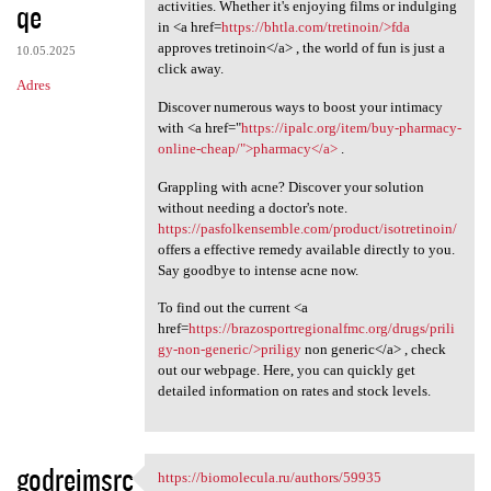
qe
activities. Whether it's enjoying films or indulging
in <a href=
https://bhtla.com/tretinoin/>fda
approves tretinoin</a> , the world of fun is just a
10.05.2025
click away.
Adres
Discover numerous ways to boost your intimacy
with <a href="
https://ipalc.org/item/buy-pharmacy-
online-cheap/">pharmacy</a>
.
Grappling with acne? Discover your solution
without needing a doctor's note.
https://pasfolkensemble.com/product/isotretinoin/
offers a effective remedy available directly to you.
Say goodbye to intense acne now.
To find out the current <a
href=
https://brazosportregionalfmc.org/drugs/prili
gy-non-generic/>priligy
non generic</a> , check
out our webpage. Here, you can quickly get
detailed information on rates and stock levels.
godrejmsrc
https://biomolecula.ru/authors/59935