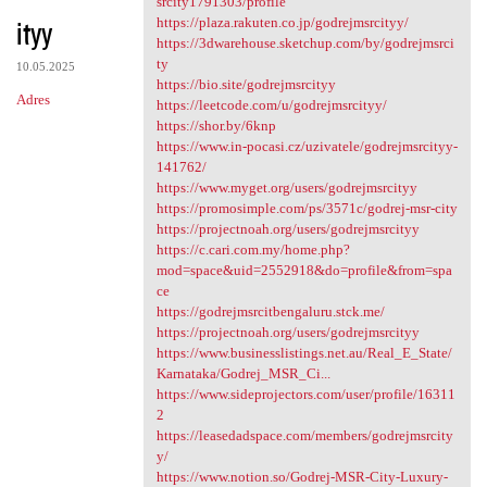
srcity1791303/profile
ityy
https://plaza.rakuten.co.jp/godrejmsrcityy/
https://3dwarehouse.sketchup.com/by/godrejmsrci
ty
10.05.2025
https://bio.site/godrejmsrcityy
Adres
https://leetcode.com/u/godrejmsrcityy/
https://shor.by/6knp
https://www.in-pocasi.cz/uzivatele/godrejmsrcityy-
141762/
https://www.myget.org/users/godrejmsrcityy
https://promosimple.com/ps/3571c/godrej-msr-city
https://projectnoah.org/users/godrejmsrcityy
https://c.cari.com.my/home.php?
mod=space&uid=2552918&do=profile&from=spa
ce
https://godrejmsrcitbengaluru.stck.me/
https://projectnoah.org/users/godrejmsrcityy
https://www.businesslistings.net.au/Real_E_State/
Karnataka/Godrej_MSR_Ci...
https://www.sideprojectors.com/user/profile/16311
2
https://leasedadspace.com/members/godrejmsrcity
y/
https://www.notion.so/Godrej-MSR-City-Luxury-