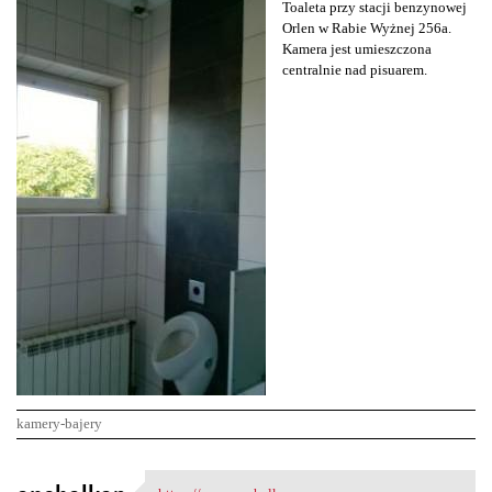
Toaleta przy stacji benzynowej
Orlen w Rabie Wyżnej 256a.
Kamera jest umieszczona
centralnie nad pisuarem.
kamery-bajery
K