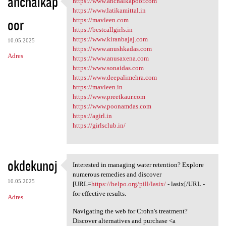
anchalkap
https://www.anchalkapoor.com
https://www.anchalkapoor.com
o
https://www.latikamittal.in
oor
m
https://mavleen.com
https://bestcallgirls.in
e
https://www.kiranbajaj.com
10.05.2025
n
https://www.anushkadas.com
Adres
https://www.anusaxena.com
t
https://www.sonaidas.com
a
https://www.deepalimehra.com
https://mavleen.in
r
https://www.preetkaur.com
z
https://www.poonamdas.com
https://agirl.in
e
https://girlsclub.in/
okdekunoj
Interested in managing water retention? Explore
Interested in managing water
numerous remedies and discover
10.05.2025
[URL=
https://helpo.org/pill/lasix/
- lasix[/URL -
for effective results.
Adres
Navigating the web for Crohn's treatment?
Discover alternatives and purchase <a