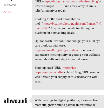
Visit our platform to acquire
[URL=
https://bulgariannature.com/levitra-10mg/
-
10.05.2025
levitra 10mg[/URL - . Find a vast array of sinus
relief alternatives today.
Adres
Looking for the most affordable <a
href="
https://breathejphotography.com/flomax/">fl
omax</a>
? Acquire your medicine through our
platform for outstanding deals.
Opt for hassle-free solutions and get your vital eye
care products with ease;
https://animall.org/drugs/vardenafil/
now and
experience the simplicity of getting your wellness
essentials delivered right to your doorstep.
Find top rated [URL=
https://hip-
hope.com/item/cialis/
- cialis 10mg[/URL - on the
web. Obtain your supply of this medication with
ease.
afbwepudi
With the surge in digital platforms, it's never been
With the surge in digital
more straightforward to partake in recreational