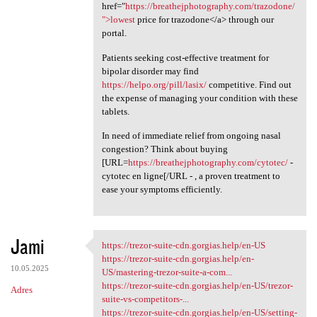
href="
https://breathejphotography.com/trazodone/
">lowest
price for trazodone</a> through our
portal.
Patients seeking cost-effective treatment for
bipolar disorder may find
https://helpo.org/pill/lasix/
competitive. Find out
the expense of managing your condition with these
tablets.
In need of immediate relief from ongoing nasal
congestion? Think about buying
[URL=
https://breathejphotography.com/cytotec/
-
cytotec en ligne[/URL - , a proven treatment to
ease your symptoms efficiently.
Jami
https://trezor-suite-cdn.gorgias.help/en-US
https://trezor-suite-cdn
https://trezor-suite-cdn.gorgias.help/en-
10.05.2025
US/mastering-trezor-suite-a-com...
https://trezor-suite-cdn.gorgias.help/en-US/trezor-
Adres
suite-vs-competitors-...
https://trezor-suite-cdn.gorgias.help/en-US/setting-