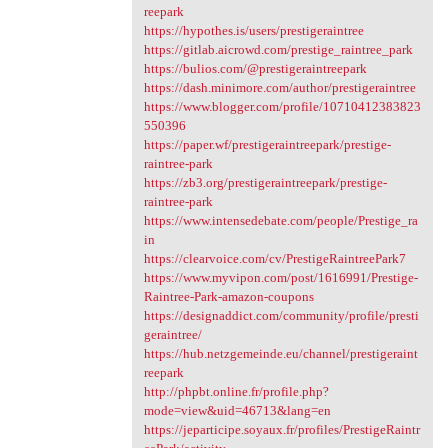
reepark
https://hypothes.is/users/prestigeraintree
https://gitlab.aicrowd.com/prestige_raintree_park
https://bulios.com/@prestigeraintreepark
https://dash.minimore.com/author/prestigeraintree
https://www.blogger.com/profile/10710412383823
550396
https://paper.wf/prestigeraintreepark/prestige-
raintree-park
https://zb3.org/prestigeraintreepark/prestige-
raintree-park
https://www.intensedebate.com/people/Prestige_ra
in
https://clearvoice.com/cv/PrestigeRaintreePark7
https://www.myvipon.com/post/1616991/Prestige-
Raintree-Park-amazon-coupons
https://designaddict.com/community/profile/presti
geraintree/
https://hub.netzgemeinde.eu/channel/prestigeraint
reepark
http://phpbt.online.fr/profile.php?
mode=view&uid=46713&lang=en
https://jeparticipe.soyaux.fr/profiles/PrestigeRaintr