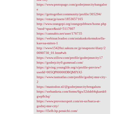
https://www.protopage.com/godrejmsrcitybangalor
e
https://gettogether.community/profile/305294/
https://estar.jp/users/1853657165
http://www.orangepi.org/orangepibbsen/home.php
?mod=space&uid=5117607
https://cannabis.net/user/176735
https://webinar.leadoo.com/asiakaskokemuksella-
kasvua-miten-1
http://www15420ui.sakura.ne.jp/snapnote/diary/2
0090730_01.htm#wb
https://www.zillow.com/profile/godrejmsrcity17
https://godrejcity0.gumroad.com/
https://giving.younglife.org/s/profile-preview?
userId=005QP00000DBQMIYA5
https://www.tasteatlas.com/profile/godrej-msr-city-
2
https://mastodon.nl/@godrejmsrcitybengaluru
https://webanketa.com/forms/6gw32dsh64qkarsk6
gwp8chq/
https://www.provenexpert.com/en-us/barca-at-
godrej-msr-city/
https://l5elb.hp.peraichi.com/