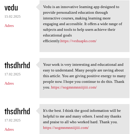
vedu
Vedu is an innovative learning app designed to
Vedu is an innovative
provide personalized education through
15.02.2025
interactive courses, making learning more
engaging and accessible. It offers a wide range of
Adres
subjects and tools to help users achieve their
educational goals
efficiently.
https://veduapks.com/
thsdhrhd
Your work is very interesting and educational and
Your work is very interesting
easy to understand. Many people are raving about
17.02.2025
this article. You are giving positive energy to many
people now. I hope you continue to do this. Thank
Adres
you.
https://sogmnmnniijiii.com/
thsdhrhd
It's the best. I think the good information will be
It's the best. I think the
helpful to me and many others. I send my thanks
17.02.2025
and praise to all who worked hard. Thank you.
https://sogmnmnniijiii.com/
Adres