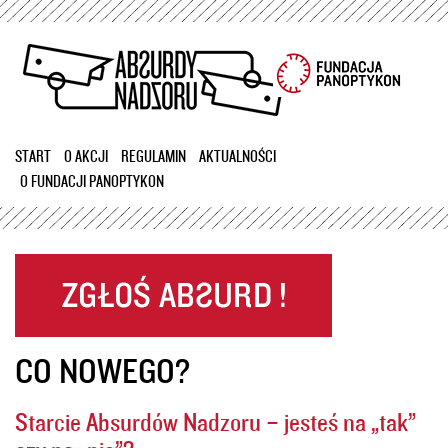
Przejdź
do
treści
START
O AKCJI
REGULAMIN
AKTUALNOŚCI
O FUNDACJI PANOPTYKON
CO NOWEGO?
Starcie Absurdów Nadzoru – jesteś na „tak”