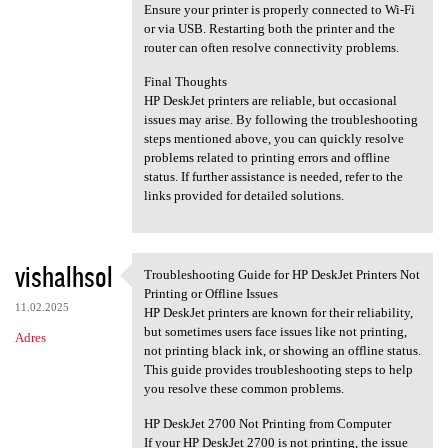
Ensure your printer is properly connected to Wi-Fi
or via USB. Restarting both the printer and the
router can often resolve connectivity problems.
Final Thoughts
HP DeskJet printers are reliable, but occasional
issues may arise. By following the troubleshooting
steps mentioned above, you can quickly resolve
problems related to printing errors and offline
status. If further assistance is needed, refer to the
links provided for detailed solutions.
vishalhsol
Troubleshooting Guide for HP DeskJet Printers Not
Troubleshooting Guide for HP
Printing or Offline Issues
11.02.2025
HP DeskJet printers are known for their reliability,
but sometimes users face issues like not printing,
Adres
not printing black ink, or showing an offline status.
This guide provides troubleshooting steps to help
you resolve these common problems.
HP DeskJet 2700 Not Printing from Computer
If your HP DeskJet 2700 is not printing, the issue