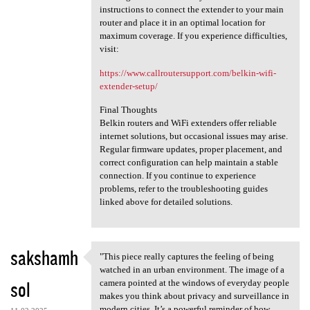
instructions to connect the extender to your main
router and place it in an optimal location for
maximum coverage. If you experience difficulties,
visit:
https://www.callroutersupport.com/belkin-wifi-
extender-setup/
Final Thoughts
Belkin routers and WiFi extenders offer reliable
internet solutions, but occasional issues may arise.
Regular firmware updates, proper placement, and
correct configuration can help maintain a stable
connection. If you continue to experience
problems, refer to the troubleshooting guides
linked above for detailed solutions.
sakshamh
"This piece really captures the feeling of being
"This piece really captures
watched in an urban environment. The image of a
sol
camera pointed at the windows of everyday people
makes you think about privacy and surveillance in
modern cities. It’s a powerful reminder of how