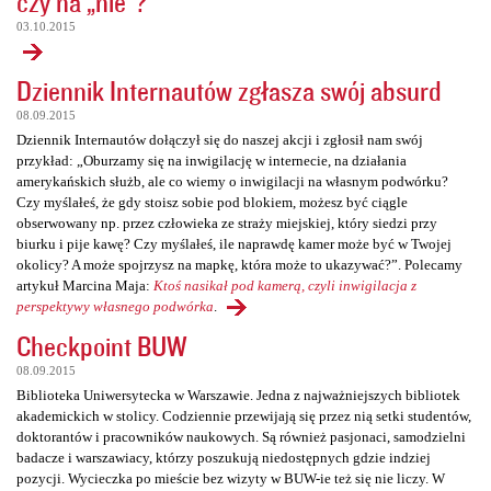
czy na „nie”?
03.10.2015
Dziennik Internautów zgłasza swój absurd
08.09.2015
Dziennik Internautów dołączył się do naszej akcji i zgłosił nam swój
przykład: „Oburzamy się na inwigilację w internecie, na działania
amerykańskich służb, ale co wiemy o inwigilacji na własnym podwórku?
Czy myślałeś, że gdy stoisz sobie pod blokiem, możesz być ciągle
obserwowany np. przez człowieka ze straży miejskiej, który siedzi przy
biurku i pije kawę? Czy myślałeś, ile naprawdę kamer może być w Twojej
okolicy? A może spojrzysz na mapkę, która może to ukazywać?”. Polecamy
artykuł Marcina Maja:
Ktoś nasikał pod kamerą, czyli inwigilacja z
perspektywy własnego podwórka
.
Checkpoint BUW
08.09.2015
Biblioteka Uniwersytecka w Warszawie. Jedna z najważniejszych bibliotek
akademickich w stolicy. Codziennie przewijają się przez nią setki studentów,
doktorantów i pracowników naukowych. Są również pasjonaci, samodzielni
badacze i warszawiacy, którzy poszukują niedostępnych gdzie indziej
pozycji. Wycieczka po mieście bez wizyty w BUW-ie też się nie liczy. W