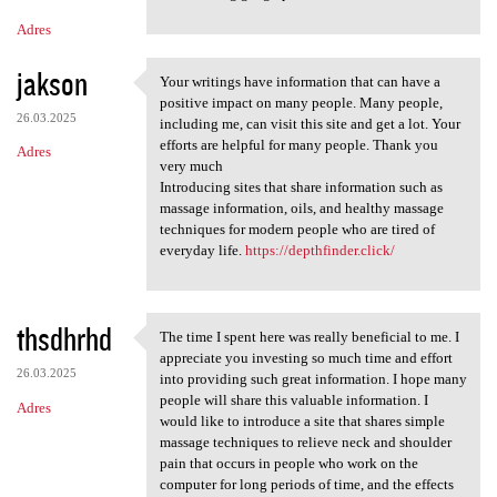
Adres
jakson
Your writings have information that can have a
Your writings have
positive impact on many people. Many people,
26.03.2025
including me, can visit this site and get a lot. Your
efforts are helpful for many people. Thank you
Adres
very much
Introducing sites that share information such as
massage information, oils, and healthy massage
techniques for modern people who are tired of
everyday life.
https://depthfinder.click/
thsdhrhd
The time I spent here was really beneficial to me. I
The time I spent here was
appreciate you investing so much time and effort
26.03.2025
into providing such great information. I hope many
people will share this valuable information. I
Adres
would like to introduce a site that shares simple
massage techniques to relieve neck and shoulder
pain that occurs in people who work on the
computer for long periods of time, and the effects