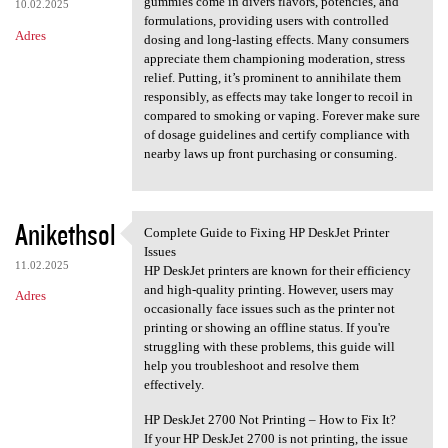
e
gummies come in divers flavors, potencies, and
10.02.2025
n
formulations, providing users with controlled
Adres
dosing and long-lasting effects. Many consumers
t
appreciate them championing moderation, stress
a
relief. Putting, it’s prominent to annihilate them
responsibly, as effects may take longer to recoil in
r
compared to smoking or vaping. Forever make sure
z
of dosage guidelines and certify compliance with
nearby laws up front purchasing or consuming.
e
Anikethsol
Complete Guide to Fixing HP DeskJet Printer
Complete Guide to Fixing HP
Issues
11.02.2025
HP DeskJet printers are known for their efficiency
and high-quality printing. However, users may
Adres
occasionally face issues such as the printer not
printing or showing an offline status. If you're
struggling with these problems, this guide will
help you troubleshoot and resolve them
effectively.
HP DeskJet 2700 Not Printing – How to Fix It?
If your HP DeskJet 2700 is not printing, the issue