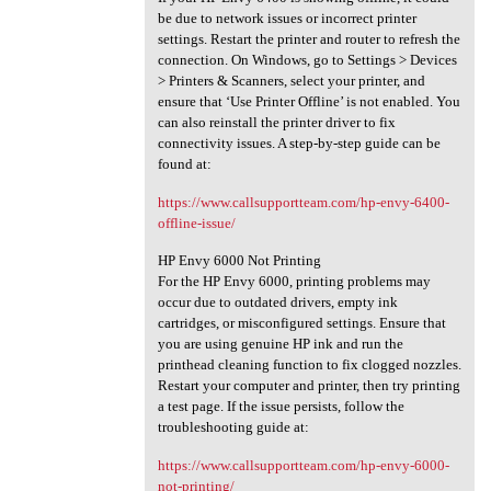
be due to network issues or incorrect printer
settings. Restart the printer and router to refresh the
connection. On Windows, go to Settings > Devices
> Printers & Scanners, select your printer, and
ensure that ‘Use Printer Offline’ is not enabled. You
can also reinstall the printer driver to fix
connectivity issues. A step-by-step guide can be
found at:
https://www.callsupportteam.com/hp-envy-6400-
offline-issue/
HP Envy 6000 Not Printing
For the HP Envy 6000, printing problems may
occur due to outdated drivers, empty ink
cartridges, or misconfigured settings. Ensure that
you are using genuine HP ink and run the
printhead cleaning function to fix clogged nozzles.
Restart your computer and printer, then try printing
a test page. If the issue persists, follow the
troubleshooting guide at:
https://www.callsupportteam.com/hp-envy-6000-
not-printing/