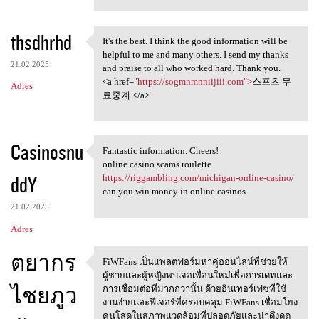
thsdhrhd
It's the best. I think the good information will be
It's the best. I think the
helpful to me and many others. I send my thanks
21.02.2025
and praise to all who worked hard. Thank you.
<a href="
https://sogmnmnniijiii.com">
스포츠 무
Adres
료중계 </a>
Casinosnu
Fantastic information. Cheers!
Fantastic information. Cheers
online casino scams roulette
ddY
https://riggambling.com/michigan-online-casino/
can you win money in online casinos
21.02.2025
Adres
ตยากร
FiWFans เป็นแพลตฟอร์มหาคู่ออนไลน์ที่ช่วยให้
FiWFans
ผู้ชายและผู้หญิงพบเจอเพื่อนใหม่เพื่อการเดทและ
ไชยภูว
การเชื่อมต่อที่มากกว่านั้น ด้วยอินเทอร์เฟซที่ใช้
งานง่ายและฟีเจอร์ที่ครอบคลุม FiWFans เชื่อมโยง
คนโสดในสภาพแวดล้อมที่ปลอดภัยและน่าดึงดูด