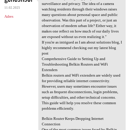
"This is a really intriguing
surveillance and privacy. The idea of a camera
11.02.2025
watching residents through their windows raises
many questions about personal space and public
Adres
observation. Was this part of a project, or just an
observation of modern urban life? Either way, it
makes one reflect on how much of our daily lives
are exposed without us even realizing it."
If you're as intrigued as I am about solutions blog, I
highly recommend checking out my latest blog
post
Comprehensive Guide to Setting Up and
Troubleshooting Belkin Routers and WiFi
Extenders
Belkin routers and WiFi extenders are widely used
for providing reliable internet connectivity.
However, users may sometimes encounter issues
such as frequent disconnections, login problems,
setup difficulties, and other technical concerns.
This guide will help you resolve these common
problems efficiently.
Belkin Router Keeps Dropping Internet
Connection
One of the most common issues faced by Belkin