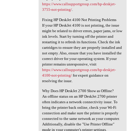
https://www.callsupportgroup.com/hp-deskjet-
3755-not-printing/
.
Fixing HP DeskJet 4100 Not Printing Problems
If your HP DeskJet 4100 is not printing, the issue
might be related to driver errors, paper jams, or low
ink levels. Start by turning off the printer and
restarting it to refresh its functions. Check the ink
cartridges to ensure they are properly installed and
not empty. Also, ensure that you have installed the
correct driver for your operating system. If your
printer remains unresponsive, visit
https://www.callsupportgroup.com/hp-deskjet-
4100-not-printing/
for expert guidance on
resolving the issue.
Why Does HP DeskJet 2700 Show as Offline?
An offline status on an HP DeskJet 2700 printer
often indicates a network connectivity issue. To
bring the printer back online, check your Wi-Fi
connection and make sure the printer is properly
connected to the same network as your computer.
Additionally, disable the "Use Printer Offline"
mode in your computer’s printer settings.