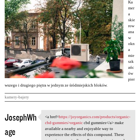
Ka
mer
a
skie
row
ana
w
okn
a
mie
szk
ańc
ów
pier
wszego i drugiego piętra w jednym ze śródmiejskich bloków.
kamery-bajery
K
JosephWh
<a href=
https://joyorganics.com/products/organic-
<a href=https://joyorganics
o
cbd-gummies>organic
cbd gummies</a> make
age
m
available a nearby and enjoyable way to
experience the effects of this compound. These