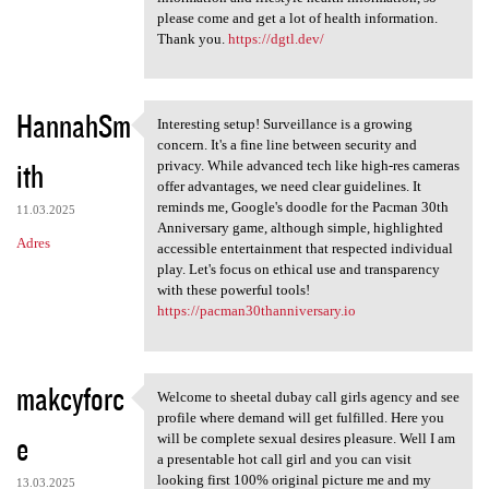
please come and get a lot of health information.
Thank you.
https://dgtl.dev/
HannahSm
Interesting setup! Surveillance is a growing
Interesting setup!
concern. It's a fine line between security and
ith
privacy. While advanced tech like high-res cameras
offer advantages, we need clear guidelines. It
reminds me, Google's doodle for the Pacman 30th
11.03.2025
Anniversary game, although simple, highlighted
Adres
accessible entertainment that respected individual
play. Let's focus on ethical use and transparency
with these powerful tools!
https://pacman30thanniversary.io
makcyforc
Welcome to sheetal dubay call girls agency and see
Welcome to sheetal dubay call
profile where demand will get fulfilled. Here you
e
will be complete sexual desires pleasure. Well I am
a presentable hot call girl and you can visit
looking first 100% original picture me and my
13.03.2025