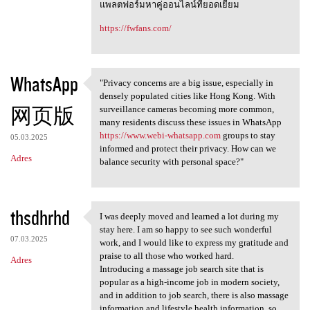
แพลตฟอร์มหาคู่ออนไลน์ที่ยอดเยี่ยม
https://fwfans.com/
WhatsApp
"Privacy concerns are a big issue, especially in
"Privacy concerns are a big
densely populated cities like Hong Kong. With
网页版
surveillance cameras becoming more common,
many residents discuss these issues in WhatsApp
https://www.webi-whatsapp.com
groups to stay
05.03.2025
informed and protect their privacy. How can we
Adres
balance security with personal space?"
thsdhrhd
I was deeply moved and learned a lot during my
I was deeply moved and
stay here. I am so happy to see such wonderful
07.03.2025
work, and I would like to express my gratitude and
praise to all those who worked hard.
Adres
Introducing a massage job search site that is
popular as a high-income job in modern society,
and in addition to job search, there is also massage
information and lifestyle health information, so