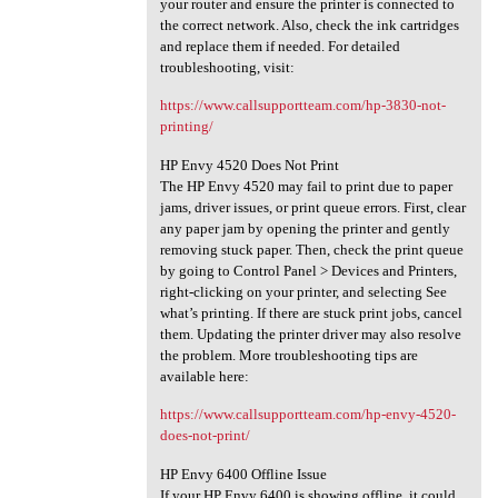
your router and ensure the printer is connected to
the correct network. Also, check the ink cartridges
and replace them if needed. For detailed
troubleshooting, visit:
https://www.callsupportteam.com/hp-3830-not-
printing/
HP Envy 4520 Does Not Print
The HP Envy 4520 may fail to print due to paper
jams, driver issues, or print queue errors. First, clear
any paper jam by opening the printer and gently
removing stuck paper. Then, check the print queue
by going to Control Panel > Devices and Printers,
right-clicking on your printer, and selecting See
what’s printing. If there are stuck print jobs, cancel
them. Updating the printer driver may also resolve
the problem. More troubleshooting tips are
available here:
https://www.callsupportteam.com/hp-envy-4520-
does-not-print/
HP Envy 6400 Offline Issue
If your HP Envy 6400 is showing offline, it could