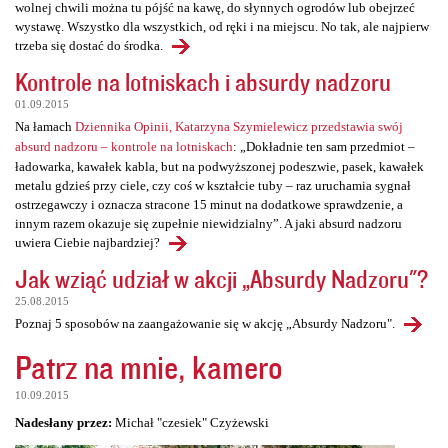
wolnej chwili można tu pójść na kawę, do słynnych ogrodów lub obejrzeć
wystawę. Wszystko dla wszystkich, od ręki i na miejscu. No tak, ale najpierw
trzeba się dostać do środka.
Kontrole na lotniskach i absurdy nadzoru
01.09.2015
Na łamach
Dziennika Opinii, Katarzyna Szymielewicz przedstawia swój
absurd nadzoru – kontrole na lotniskach
: „Dokładnie ten sam przedmiot –
ładowarka, kawałek kabla, but na podwyższonej podeszwie, pasek, kawałek
metalu gdzieś przy ciele, czy coś w kształcie tuby – raz uruchamia sygnał
ostrzegawczy i oznacza stracone 15 minut na dodatkowe sprawdzenie, a
innym razem okazuje się zupełnie niewidzialny”. A jaki absurd nadzoru
uwiera Ciebie najbardziej?
Jak wziąć udział w akcji „Absurdy Nadzoru"?
25.08.2015
Poznaj 5 sposobów na zaangażowanie się w akcję „Absurdy Nadzoru".
Patrz na mnie, kamero
10.09.2015
Nadesłany przez:
Michał "czesiek" Czyżewski