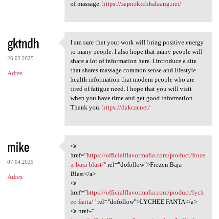
of massage.
https://sapnokichhalaang.net/
gktndh
I am sure that your work will bring positive energy
I am sure that your work will
to many people. I also hope that many people will
26.03.2025
share a lot of information here. I introduce a site
that shares massage common sense and lifestyle
Adres
health information that modern people who are
tired of fatigue need. I hope that you will visit
when you have time and get good information.
Thank you.
https://dakcar.net/
mike
<a
<a href="https:/
href="
https://officialflavormafia.com/product/froze
07.04.2025
n-baja-blast/"
rel="dofollow">Frozen Baja
Blast</a>
Adres
<a
href="
https://officialflavormafia.com/product/lych
ee-fanta/"
rel="dofollow">LYCHEE FANTA</a>
<a href="