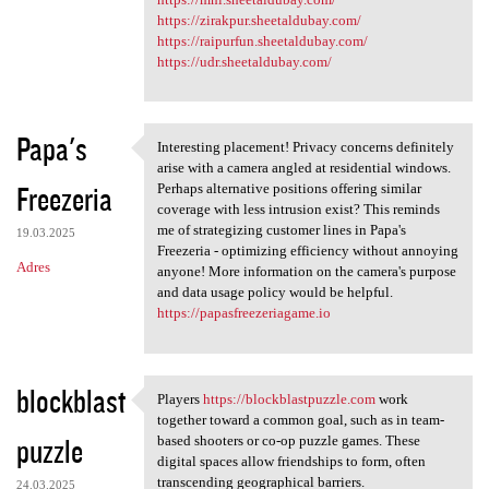
https://zirakpur.sheetaldubay.com/
https://raipurfun.sheetaldubay.com/
https://udr.sheetaldubay.com/
Papa's
Interesting placement! Privacy concerns definitely
Interesting placement!
arise with a camera angled at residential windows.
Freezeria
Perhaps alternative positions offering similar
coverage with less intrusion exist? This reminds
me of strategizing customer lines in Papa's
19.03.2025
Freezeria - optimizing efficiency without annoying
Adres
anyone! More information on the camera's purpose
and data usage policy would be helpful.
https://papasfreezeriagame.io
blockblast
Players
https://blockblastpuzzle.com
work
Players https:/
together toward a common goal, such as in team-
puzzle
based shooters or co-op puzzle games. These
digital spaces allow friendships to form, often
transcending geographical barriers.
24.03.2025