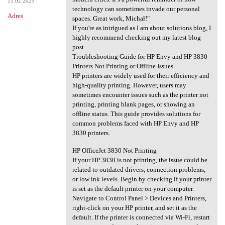
11.02.2025
technology can sometimes invade our personal
Adres
spaces. Great work, Michał!"
If you're as intrigued as I am about solutions blog, I
highly recommend checking out my latest blog
post
Troubleshooting Guide for HP Envy and HP 3830
Printers Not Printing or Offline Issues
HP printers are widely used for their efficiency and
high-quality printing. However, users may
sometimes encounter issues such as the printer not
printing, printing blank pages, or showing an
offline status. This guide provides solutions for
common problems faced with HP Envy and HP
3830 printers.
HP OfficeJet 3830 Not Printing
If your HP 3830 is not printing, the issue could be
related to outdated drivers, connection problems,
or low ink levels. Begin by checking if your printer
is set as the default printer on your computer.
Navigate to Control Panel > Devices and Printers,
right-click on your HP printer, and set it as the
default. If the printer is connected via Wi-Fi, restart