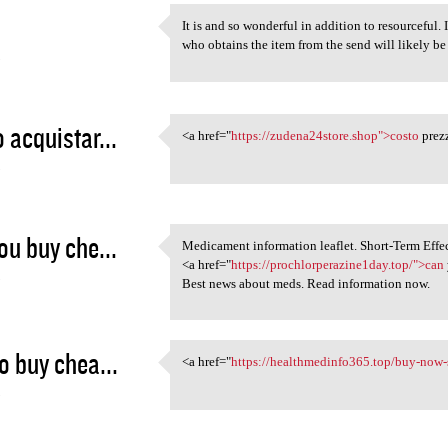
It is and so wonderful in addition to resourceful. 
It is and so wonderful in
who obtains the item from the send will likely b
5
 acquistar...
<a href="
https://zudena24store.shop">costo
prez
<a href="https:/
5
ou buy che...
Medicament information leaflet. Short-Term Effec
Medicament information
<a href="
https://prochlorperazine1day.top/">can
5
Best news about meds. Read information now.
o buy chea...
<a href="
https://healthmedinfo365.top/buy-now
<a href="https:/
5