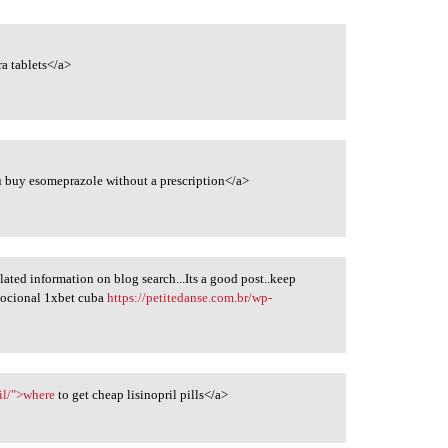
ra tablets</a>
 buy esomeprazole without a prescription</a>
lated information on blog search...Its a good post..keep
mocional 1xbet cuba
https://petitedanse.com.br/wp-
il/">where
to get cheap lisinopril pills</a>