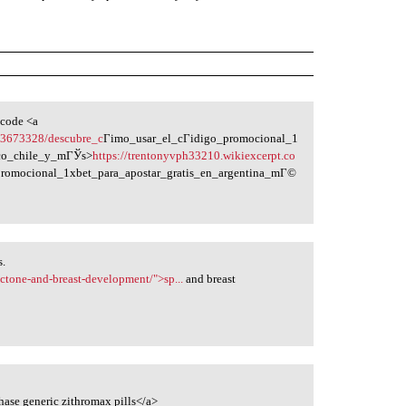
 code <a
m/3673328/descubre_c
Гіmo_usar_el_cГіdigo_promocional_1
ico_chile_y_mГЎs>
https://trentonyvph33210.wikiexcerpt.co
romocional_1xbet_para_apostar_gratis_en_argentina_mГ©
s.
actone-and-breast-development/">sp...
and breast
hase generic zithromax pills</a>