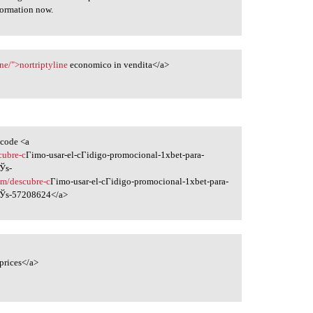
formation now.
ne/">nortriptyline
economico in vendita</a>
 code <a
cubre-c
Гіmo-usar-el-cГіdigo-promocional-1xbet-para-
ГЎs-
om/descubre-c
Гіmo-usar-el-cГіdigo-promocional-1xbet-para-
mГЎs-57208624</a>
prices</a>