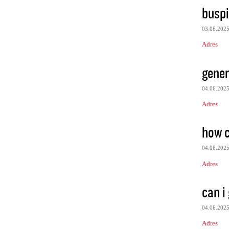
buspi
03.06.202
Adres
gener
04.06.202
Adres
how ca
04.06.202
Adres
can i
04.06.202
Adres