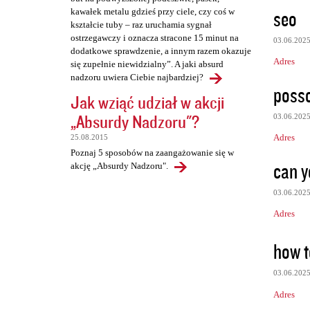
seo
kawałek metalu gdzieś przy ciele, czy coś w
kształcie tuby – raz uruchamia sygnał
ostrzegawczy i oznacza stracone 15 minut na
03.06.202
dodatkowe sprawdzenie, a innym razem okazuje
Adres
się zupełnie niewidzialny”. A jaki absurd
nadzoru uwiera Ciebie najbardziej?
posso
Jak wziąć udział w akcji
„Absurdy Nadzoru"?
03.06.202
Adres
25.08.2015
Poznaj 5 sposobów na zaangażowanie się w
can y
akcję „Absurdy Nadzoru".
03.06.202
Adres
how t
03.06.202
Adres