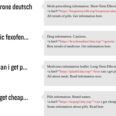
rone deutsch
Meds prescribing information. Short-Term Effects
Meds prescribing information.
<a href="
https://buspirone24h.top/buspirone-de
5
All trends of pills. Get information here.
ic fexofen...
Drug information. Cautions.
Drug information. Cautions.
<a href="
https://fexofenadine1day.top/">generic
5
Best trends of medicine. Get information here.
n i get p...
Medicines information leaflet. Long-Term Effects
Medicines information leaflet
<a href="
https://planb1day.top/">how
can i get p
5
All about meds. Read information now.
 get cheap...
Pills information. Brand names.
Pills information. Brand
<a href="
https://requip1day.top/">can
i get cheap
5
Some information about pills. Read here.