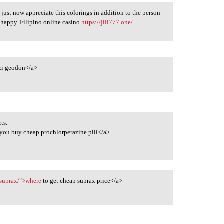
I just now appreciate this colorings in addition to the person
e happy. Filipino online casino
https://jili777.one/
zi geodon</a>
ts.
you buy cheap prochlorperazine pill</a>
-suprax/">where
to get cheap suprax price</a>