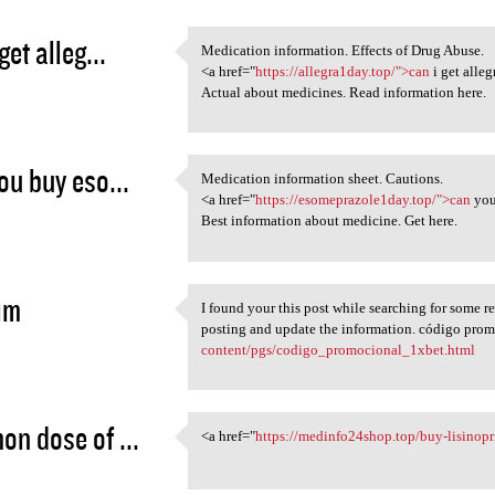
get alleg...
Medication information. Effects of Drug Abuse.
Medication information.
<a href="
https://allegra1day.top/">can
i get alleg
5
Actual about medicines. Read information here.
ou buy eso...
Medication information sheet. Cautions.
Medication information sheet.
<a href="
https://esomeprazole1day.top/">can
you
5
Best information about medicine. Get here.
im
I found your this post while searching for some re
I found your this post while
posting and update the information. código pro
5
content/pgs/codigo_promocional_1xbet.html
n dose of ...
<a href="
https://medinfo24shop.top/buy-lisinopr
<a href="https:/
5