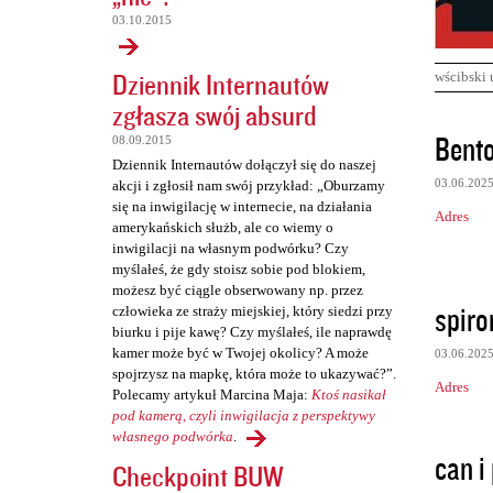
03.10.2015
Dziennik Internautów
wścibski 
zgłasza swój absurd
K
Bento
08.09.2015
o
Dziennik Internautów dołączył się do naszej
03.06.202
akcji i zgłosił nam swój przykład: „Oburzamy
m
się na inwigilację w internecie, na działania
Adres
e
amerykańskich służb, ale co wiemy o
inwigilacji na własnym podwórku? Czy
n
myślałeś, że gdy stoisz sobie pod blokiem,
t
możesz być ciągle obserwowany np. przez
spiro
człowieka ze straży miejskiej, który siedzi przy
a
biurku i pije kawę? Czy myślałeś, ile naprawdę
r
kamer może być w Twojej okolicy? A może
03.06.202
z
spojrzysz na mapkę, która może to ukazywać?”.
Adres
Polecamy artykuł Marcina Maja:
Ktoś nasikał
e
pod kamerą, czyli inwigilacja z perspektywy
własnego podwórka
.
can i
Checkpoint BUW