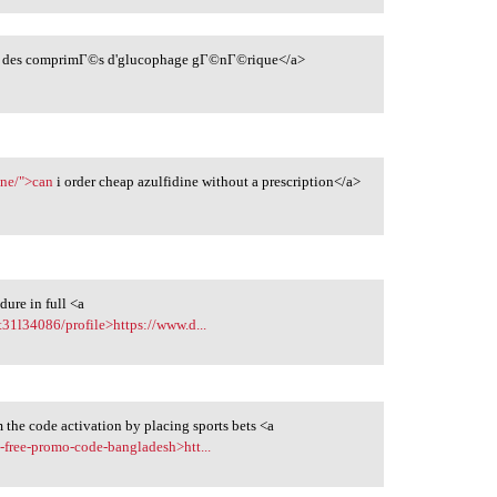
 des comprimГ©s d'glucophage gГ©nГ©rique</a>
ine/">can
i order cheap azulfidine without a prescription</a>
dure in full <a
31l34086/profile>https://www.d...
the code activation by placing sports bets <a
-free-promo-code-bangladesh>htt...