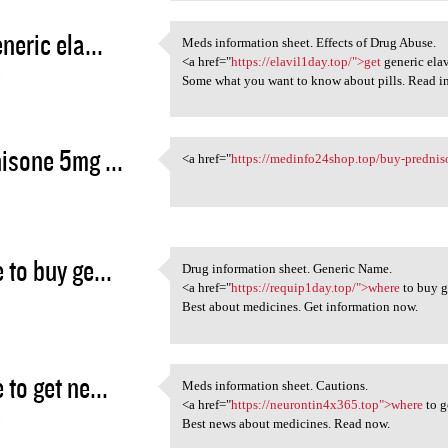
neric ela...
Meds information sheet. Effects of Drug Abuse.
Meds information sheet.
<a href="
https://elavil1day.top/">get
generic elav
5
Some what you want to know about pills. Read in
isone 5mg ...
<a href="
https://medinfo24shop.top/buy-prednis
<a href="https:/
5
 to buy ge...
Drug information sheet. Generic Name.
Drug information sheet.
<a href="
https://requip1day.top/">where
to buy g
5
Best about medicines. Get information now.
 to get ne...
Meds information sheet. Cautions.
Meds information sheet.
<a href="
https://neurontin4x365.top">where
to g
5
Best news about medicines. Read now.