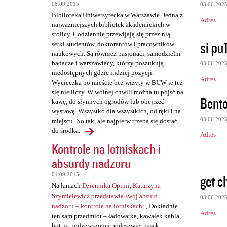
08.09.2015
03.06.202
Biblioteka Uniwersytecka w Warszawie. Jedna z
Adres
najważniejszych bibliotek akademickich w
stolicy. Codziennie przewijają się przez nią
si pu
setki studentów, doktorantów i pracowników
naukowych. Są również pasjonaci, samodzielni
badacze i warszawiacy, którzy poszukują
03.06.202
niedostępnych gdzie indziej pozycji.
Adres
Wycieczka po mieście bez wizyty w BUW-ie też
się nie liczy. W wolnej chwili można tu pójść na
Bento
kawę, do słynnych ogrodów lub obejrzeć
wystawę. Wszystko dla wszystkich, od ręki i na
03.06.202
miejscu. No tak, ale najpierw trzeba się dostać
do środka.
Adres
Kontrole na lotniskach i
absurdy nadzoru
01.09.2015
get c
Na łamach
Dziennika Opinii, Katarzyna
Szymielewicz przedstawia swój absurd
03.06.202
nadzoru – kontrole na lotniskach
: „Dokładnie
Adres
ten sam przedmiot – ładowarka, kawałek kabla,
but na podwyższonej podeszwie, pasek,