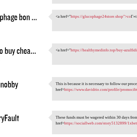
phage bon ...
<a href="
https://glucophage24store.shop">co
Г»t
<a href="https:/
5
o buy chea...
<a href="
https://healthymedinfo.top/buy-azulfid
<a href="https:/
5
dnobby
This is because it is necessary to follow our proce
This is because it is
href=
https://www.davidrio.com/profile/promocibt
5
ryFault
These funds must be wagered within 30 days from 
These funds must be wagered
href=
https://sociallweb.com/story5132899/1xbet
5