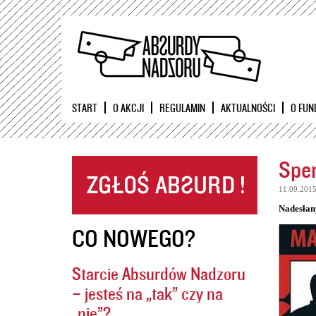
START
O AKCJI
REGULAMIN
AKTUALNOŚCI
O FUN
Sper
11.09.201
Nadesłan
CO NOWEGO?
Starcie Absurdów Nadzoru
– jesteś na „tak” czy na
„nie”?