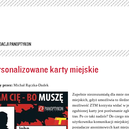
Przejdź
do
treści
DACJI PANOPTYKON
sonalizowane karty miejskie
5
y przez:
Michał Rączka-Dudek
Zupełnie niezrozumiałą dla mnie rz
miejskich, gdyż umożliwia to śledzen
możliwość ZTM korzysta widać w jeg
zgubionej karty jest porównanie zg
tras. Po co taki nadzór? Do czego n
użytkownika komunikacji miejskiej
posiadacze anonimowych kart miejs