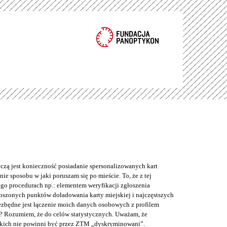
eczą jest konieczność posiadanie spersonalizowanych kart
ie sposobu w jaki poruszam się po mieście. To, że z tej
o procedurach np.: elementem weryfikacji zgłoszenia
łoszonych punktów doładowania karty miejskiej i najczęstszych
iezbędne jest łączenie moich danych osobowych z profilem
? Rozumiem, że do celów statystycznych. Uważam, że
kich nie powinni być przez ZTM „dyskryminowani”.