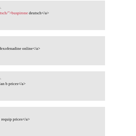
.
utsch/">buspirone
deutsch</a>
fexofenadine online</a>
.
lan b prices</a>
 requip prices</a>