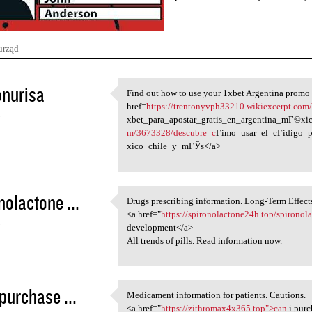
urząd
nurisa
Find out how to use your 1xbet Argentina promo
Find out how to use your
href=
https://trentonyvph33210.wikiexcerpt.co
5
xbet_para_apostar_gratis_en_argentina_mГ©x
m/3673328/descubre_c
Гіmo_usar_el_cГіdigo_p
xico_chile_y_mГЎs</a>
nolactone ...
Drugs prescribing information. Long-Term Effect
Drugs prescribing information
<a href="
https://spironolactone24h.top/spironol
5
development</a>
All trends of pills. Read information now.
 purchase ...
Medicament information for patients. Cautions.
Medicament information for
<a href="
https://zithromax4x365.top">can
i purc