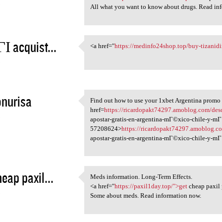
5
All what you want to know about drugs. Read in
ГІ acquist...
<a href="
https://medinfo24shop.top/buy-tizanidi
<a href="https:/
5
nurisa
Find out how to use your 1xbet Argentina promo
Find out how to use your
href=
https://ricardopakt74297.amoblog.com/des
5
apostar-gratis-en-argentina-mГ©xico-chile-y-m
57208624>
https://ricardopakt74297.amoblog.c
apostar-gratis-en-argentina-mГ©xico-chile-y-
heap paxil...
Meds information. Long-Term Effects.
Meds information. Long-Term
<a href="
https://paxil1day.top/">get
cheap paxil 
5
Some about meds. Read information now.