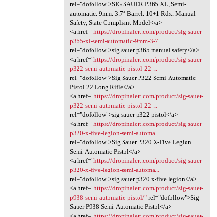
rel="dofollow">SIG SAUER P365 XL, Semi-
automatic, 9mm, 3.7″ Barrel, 10+1 Rds., Manual
Safety, State Compliant Model</a>
<a href="
https://dropinalert.com/product/sig-sauer-
p365-xl-semi-automatic-9mm-3-7...
rel="dofollow">sig sauer p365 manual safety</a>
<a href="
https://dropinalert.com/product/sig-sauer-
p322-semi-automatic-pistol-22-...
rel="dofollow">Sig Sauer P322 Semi-Automatic
Pistol 22 Long Rifle</a>
<a href="
https://dropinalert.com/product/sig-sauer-
p322-semi-automatic-pistol-22-...
rel="dofollow">sig sauer p322 pistol</a>
<a href="
https://dropinalert.com/product/sig-sauer-
p320-x-five-legion-semi-automa...
rel="dofollow">Sig Sauer P320 X-Five Legion
Semi-Automatic Pistol</a>
<a href="
https://dropinalert.com/product/sig-sauer-
p320-x-five-legion-semi-automa...
rel="dofollow">sig sauer p320 x-five legion</a>
<a href="
https://dropinalert.com/product/sig-sauer-
p938-semi-automatic-pistol/"
rel="dofollow">Sig
Sauer P938 Semi-Automatic Pistol</a>
<a href="
https://dropinalert.com/product/sig-sauer-