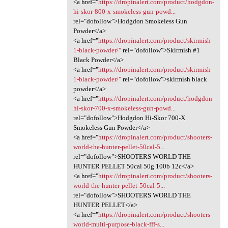
<a href="
https://dropinalert.com/product/hodgdon-
hi-skor-800-x-smokeless-gun-powd...
rel="dofollow">Hodgdon Smokeless Gun
Powder</a>
<a href="
https://dropinalert.com/product/skirmish-
1-black-powder/"
rel="dofollow">Skirmish #1
Black Powder</a>
<a href="
https://dropinalert.com/product/skirmish-
1-black-powder/"
rel="dofollow">skirmish black
powder</a>
<a href="
https://dropinalert.com/product/hodgdon-
hi-skor-700-x-smokeless-gun-powd...
rel="dofollow">Hodgdon Hi-Skor 700-X
Smokeless Gun Powder</a>
<a href="
https://dropinalert.com/product/shooters-
world-the-hunter-pellet-50cal-5...
rel="dofollow">SHOOTERS WORLD THE
HUNTER PELLET 50cal 50g 100b 12c</a>
<a href="
https://dropinalert.com/product/shooters-
world-the-hunter-pellet-50cal-5...
rel="dofollow">SHOOTERS WORLD THE
HUNTER PELLET</a>
<a href="
https://dropinalert.com/product/shooters-
world-multi-purpose-black-fff-s...