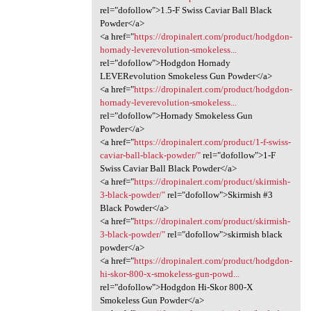
rel="dofollow">1.5-F Swiss Caviar Ball Black
Powder</a>
<a href="
https://dropinalert.com/product/hodgdon-
hornady-leverevolution-smokeless...
rel="dofollow">Hodgdon Hornady
LEVERevolution Smokeless Gun Powder</a>
<a href="
https://dropinalert.com/product/hodgdon-
hornady-leverevolution-smokeless...
rel="dofollow">Hornady Smokeless Gun
Powder</a>
<a href="
https://dropinalert.com/product/1-f-swiss-
caviar-ball-black-powder/"
rel="dofollow">1-F
Swiss Caviar Ball Black Powder</a>
<a href="
https://dropinalert.com/product/skirmish-
3-black-powder/"
rel="dofollow">Skirmish #3
Black Powder</a>
<a href="
https://dropinalert.com/product/skirmish-
3-black-powder/"
rel="dofollow">skirmish black
powder</a>
<a href="
https://dropinalert.com/product/hodgdon-
hi-skor-800-x-smokeless-gun-powd...
rel="dofollow">Hodgdon Hi-Skor 800-X
Smokeless Gun Powder</a>