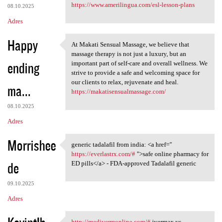
https://www.amerilingua.com/esl-lesson-plans
08.10.2025
Adres
Happy
At Makati Sensual Massage, we believe that
At Makati Sensual Massage, we
massage therapy is not just a luxury, but an
ending
important part of self-care and overall wellness. We
strive to provide a safe and welcoming space for
our clients to relax, rejuvenate and heal.
ma...
https://makatisensualmassage.com/
08.10.2025
Adres
Morrishee
generic tadalafil from india: <a href="
generic tadalafil from india:
https://everlastrx.com/#
">safe online pharmacy for
de
ED pills</a> - FDA-approved Tadalafil generic
09.10.2025
Adres
http://medivermonline.com/#
ivermax vs