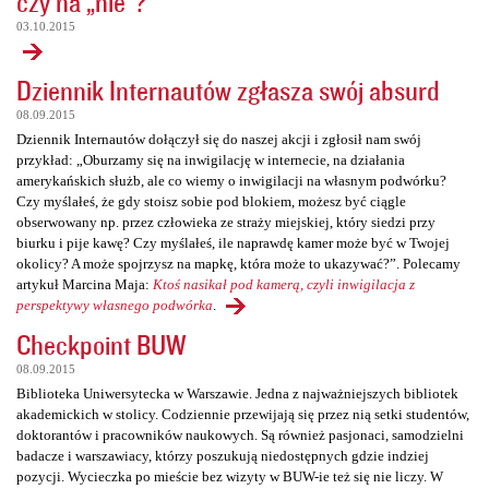
czy na „nie”?
03.10.2015
Dziennik Internautów zgłasza swój absurd
08.09.2015
Dziennik Internautów dołączył się do naszej akcji i zgłosił nam swój
przykład: „Oburzamy się na inwigilację w internecie, na działania
amerykańskich służb, ale co wiemy o inwigilacji na własnym podwórku?
Czy myślałeś, że gdy stoisz sobie pod blokiem, możesz być ciągle
obserwowany np. przez człowieka ze straży miejskiej, który siedzi przy
biurku i pije kawę? Czy myślałeś, ile naprawdę kamer może być w Twojej
okolicy? A może spojrzysz na mapkę, która może to ukazywać?”. Polecamy
artykuł Marcina Maja:
Ktoś nasikał pod kamerą, czyli inwigilacja z
perspektywy własnego podwórka
.
Checkpoint BUW
08.09.2015
Biblioteka Uniwersytecka w Warszawie. Jedna z najważniejszych bibliotek
akademickich w stolicy. Codziennie przewijają się przez nią setki studentów,
doktorantów i pracowników naukowych. Są również pasjonaci, samodzielni
badacze i warszawiacy, którzy poszukują niedostępnych gdzie indziej
pozycji. Wycieczka po mieście bez wizyty w BUW-ie też się nie liczy. W