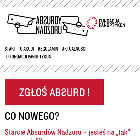
Przejdź
do
treści
START
O AKCJI
REGULAMIN
AKTUALNOŚCI
O FUNDACJI PANOPTYKON
CO NOWEGO?
Starcie Absurdów Nadzoru – jesteś na „tak”