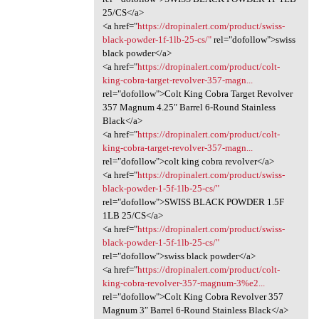
25/CS</a>
<a href="
https://dropinalert.com/product/swiss-
black-powder-1f-1lb-25-cs/"
rel="dofollow">swiss
black powder</a>
<a href="
https://dropinalert.com/product/colt-
king-cobra-target-revolver-357-magn...
rel="dofollow">Colt King Cobra Target Revolver
357 Magnum 4.25″ Barrel 6-Round Stainless
Black</a>
<a href="
https://dropinalert.com/product/colt-
king-cobra-target-revolver-357-magn...
rel="dofollow">colt king cobra revolver</a>
<a href="
https://dropinalert.com/product/swiss-
black-powder-1-5f-1lb-25-cs/"
rel="dofollow">SWISS BLACK POWDER 1.5F
1LB 25/CS</a>
<a href="
https://dropinalert.com/product/swiss-
black-powder-1-5f-1lb-25-cs/"
rel="dofollow">swiss black powder</a>
<a href="
https://dropinalert.com/product/colt-
king-cobra-revolver-357-magnum-3%e2...
rel="dofollow">Colt King Cobra Revolver 357
Magnum 3″ Barrel 6-Round Stainless Black</a>