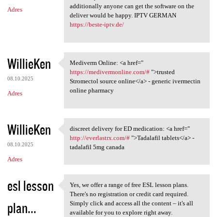
additionally anyone can get the software on the
Adres
deliver would be happy. IPTV GERMAN
https://beste-iptv.de/
WillieKen
Mediverm Online: <a href="
Mediverm Online: <a href="
https://medivermonline.com/#
">trusted
08.10.2025
Stromectol source online</a> - generic ivermectin
online pharmacy
Adres
WillieKen
discreet delivery for ED medication: <a href="
discreet delivery for ED
http://everlastrx.com/#
">Tadalafil tablets</a> -
08.10.2025
tadalafil 5mg canada
Adres
esl lesson
Yes, we offer a range of free ESL lesson plans.
Yes, we offer a range of free
There's no registration or credit card required.
plan...
Simply click and access all the content – it's all
available for you to explore right away.