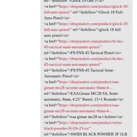
rel="dofollow">Glock 19 Gen 3</a>
<a href="
https://dropinalert.com/product/glock-18-
full-auto-pistol/"
rel="dofollow">Glock 18 Full-
Auto Pistol</a>
<a href="
https://dropinalert.com/product/glock-18-
full-auto-pistol/"
rel="dofollow">glock 18 full
auto pistol</a>
<a href="
https://dropinalert.com/product/fn-fnx-
45-tactical-semi-automatic-pistol/"
rel="dofollow">FN FNX 45 Tactical Pistol</a>
<a href="
https://dropinalert.com/product/fn-fnx-
45-tactical-semi-automatic-pistol/"
rel="dofollow">FN FNX-45 Tactical Semi-
Automatic Pistol</a>
<a href="
https://dropinalert.com/product/eaa-
girsan-mc28-sa-semi-automatic-9mm-4-...
rel="dofollow">EAA Girsan MC28 SA, Semi-
automatic, 9mm, 4.25″ Barrel, 15+1 Rounds</a>
<a href="
https://dropinalert.com/product/eaa-
girsan-mc28-sa-semi-automatic-9mm-4-...
rel="dofollow">eaa girsan mc28 sa t holster</a>
<a href="
https://dropinalert.com/product/swiss-
black-powder-3f-1lb-25-cs/"
rel="dofollow">SWISS BLACK POWDER 3F 1LB