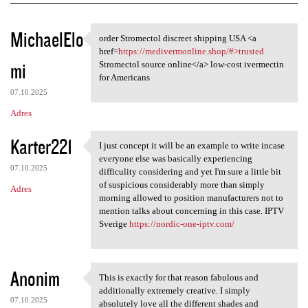
K
MichaelElo
order Stromectol discreet shipping USA <a
order Stromectol discreet
o
href=
https://medivermonline.shop/#>trusted
mi
m
Stromectol source online</a> low-cost ivermectin
for Americans
e
07.10.2025
n
Adres
t
Karter221
a
I just concept it will be an example to write incase
I just concept it will be an
everyone else was basically experiencing
r
07.10.2025
difficulity considering and yet I'm sure a little bit
z
of suspicious considerably more than simply
Adres
morning allowed to position manufacturers not to
e
mention talks about concerning in this case. IPTV
Sverige
https://nordic-one-iptv.com/
Anonim
This is exactly for that reason fabulous and
This is exactly for that
additionally extremely creative. I simply
07.10.2025
absolutely love all the different shades and