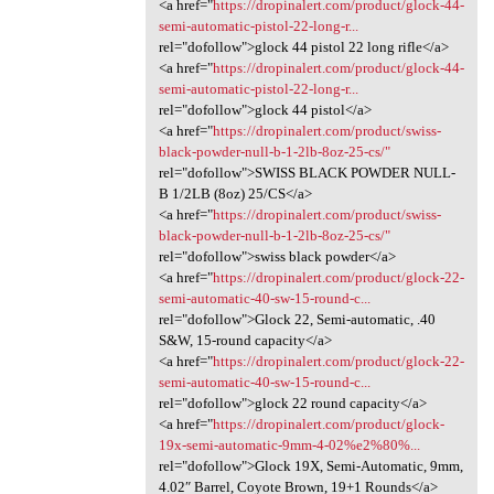
<a href="
https://dropinalert.com/product/glock-44-
semi-automatic-pistol-22-long-r...
rel="dofollow">glock 44 pistol 22 long rifle</a>
<a href="
https://dropinalert.com/product/glock-44-
semi-automatic-pistol-22-long-r...
rel="dofollow">glock 44 pistol</a>
<a href="
https://dropinalert.com/product/swiss-
black-powder-null-b-1-2lb-8oz-25-cs/"
rel="dofollow">SWISS BLACK POWDER NULL-
B 1/2LB (8oz) 25/CS</a>
<a href="
https://dropinalert.com/product/swiss-
black-powder-null-b-1-2lb-8oz-25-cs/"
rel="dofollow">swiss black powder</a>
<a href="
https://dropinalert.com/product/glock-22-
semi-automatic-40-sw-15-round-c...
rel="dofollow">Glock 22, Semi-automatic, .40
S&W, 15-round capacity</a>
<a href="
https://dropinalert.com/product/glock-22-
semi-automatic-40-sw-15-round-c...
rel="dofollow">glock 22 round capacity</a>
<a href="
https://dropinalert.com/product/glock-
19x-semi-automatic-9mm-4-02%e2%80%...
rel="dofollow">Glock 19X, Semi-Automatic, 9mm,
4.02″ Barrel, Coyote Brown, 19+1 Rounds</a>