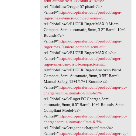
semi-automatic-5-7x28mm-4-94%e2...
rel="dofollow">ruger-57 pistol</a>
<a href="
https://dropinalert.com/product/ruger-
ruger-max-9-micro-compact-semi-aut...
rel="dofollow">RUGER Ruger MAX-9 Micro-
Compact, Semi-automatic, 9mm, 3.2″ Barrel, 10+1
Rounds</a>
<a href="
https://dropinalert.com/product/ruger-
ruger-max-9-micro-compact-semi-aut...
rel="dofollow">RUGER Ruger MAX 9 </a>
<a href="
https://dropinalert.com/product/ruger-
ruger-american-pistol-compact-semi...
rel="dofollow">RUGER Ruger American Pistol
Compact, Semi-Automatic, 9mm, 3.55″ Barrel,
Manual Safety, 12+1/17+1 Rounds</a>
<a href="
https://dropinalert.com/product/ruger-pc-
charger-semi-automatic-9mm-6-5%...
rel="dofollow">Ruger PC Charger, Semi-
automatic, 9mm, 6.5″ Barrel, 10+1 Rounds, State
Compliant Model</a>
<a href="
https://dropinalert.com/product/ruger-pc-
charger-semi-automatic-9mm-6-5%...
rel="dofollow">ruger pc charger 9mm</a>
<a href="
https://dropinalert.com/product/ruger-lcp-