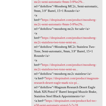
mc2c-semi-automatic-9mm-3-9%e2%...
rel="dofollow">Mossberg MC2c, Semi-automatic,
9mm, 3.9″ Barrel, 15+1 Rounds</a>
<a
href="
https://dropinalert.com/product/mossberg-
mc2c-semi-automatic-9mm-3-9%e2%...
rel="dofollow">mossberg mc2c for sale</a>
<a
href="
https://dropinalert.com/product/mossberg-
mc2c-stainless-two-tone-semi-au...
rel="dofollow">Mossberg MC2c Stainless Two-
Tone, Semi-automatic, 9mm, 3.9″ Barrel, 15+1
Rounds</a>
<a
href="
https://dropinalert.com/product/mossberg-
mc2c-stainless-two-tone-semi-au...
rel="dofollow">mossberg mc2c stainless</a>
<a href="
https://dropinalert.com/product/magnum-
research-desert-eagle-mark-xix-pi...
rel="dofollow">Magnum Research Desert Eagle
Mark XIX Pistol 6″ Barrel Integral Muzzle Brake,
Stainless Steel Black Appointments</a>
<a href="
https://dropinalert.com/product/kel-tec-
p50-semi-automatic-pistol-5-7x28...