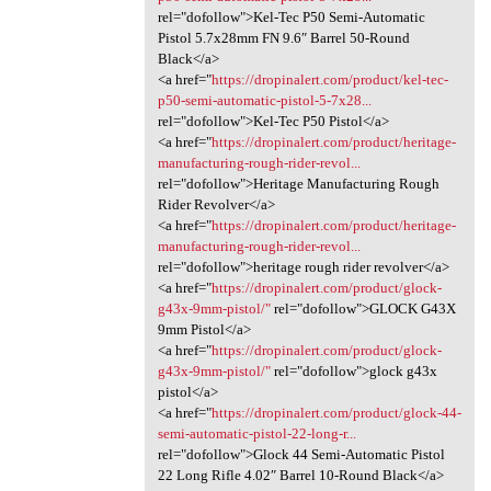
rel="dofollow">Kel-Tec P50 Semi-Automatic
Pistol 5.7x28mm FN 9.6″ Barrel 50-Round
Black</a>
<a href="
https://dropinalert.com/product/kel-tec-
p50-semi-automatic-pistol-5-7x28...
rel="dofollow">Kel-Tec P50 Pistol</a>
<a href="
https://dropinalert.com/product/heritage-
manufacturing-rough-rider-revol...
rel="dofollow">Heritage Manufacturing Rough
Rider Revolver</a>
<a href="
https://dropinalert.com/product/heritage-
manufacturing-rough-rider-revol...
rel="dofollow">heritage rough rider revolver</a>
<a href="
https://dropinalert.com/product/glock-
g43x-9mm-pistol/"
rel="dofollow">GLOCK G43X
9mm Pistol</a>
<a href="
https://dropinalert.com/product/glock-
g43x-9mm-pistol/"
rel="dofollow">glock g43x
pistol</a>
<a href="
https://dropinalert.com/product/glock-44-
semi-automatic-pistol-22-long-r...
rel="dofollow">Glock 44 Semi-Automatic Pistol
22 Long Rifle 4.02″ Barrel 10-Round Black</a>