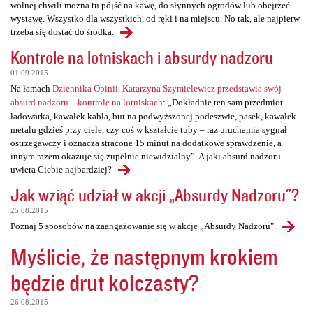
wolnej chwili można tu pójść na kawę, do słynnych ogrodów lub obejrzeć
wystawę. Wszystko dla wszystkich, od ręki i na miejscu. No tak, ale najpierw
trzeba się dostać do środka.
Kontrole na lotniskach i absurdy nadzoru
01.09.2015
Na łamach
Dziennika Opinii, Katarzyna Szymielewicz przedstawia swój
absurd nadzoru – kontrole na lotniskach
: „Dokładnie ten sam przedmiot –
ładowarka, kawałek kabla, but na podwyższonej podeszwie, pasek, kawałek
metalu gdzieś przy ciele, czy coś w kształcie tuby – raz uruchamia sygnał
ostrzegawczy i oznacza stracone 15 minut na dodatkowe sprawdzenie, a
innym razem okazuje się zupełnie niewidzialny”. A jaki absurd nadzoru
uwiera Ciebie najbardziej?
Jak wziąć udział w akcji „Absurdy Nadzoru"?
25.08.2015
Poznaj 5 sposobów na zaangażowanie się w akcję „Absurdy Nadzoru".
Myślicie, że następnym krokiem
będzie drut kolczasty?
26.08.2015