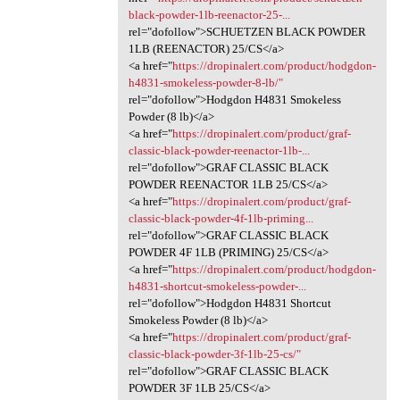
black-powder-1lb-reenactor-25-...
rel="dofollow">SCHUETZEN BLACK POWDER
1LB (REENACTOR) 25/CS</a>
<a href="
https://dropinalert.com/product/hodgdon-
h4831-smokeless-powder-8-lb/"
rel="dofollow">Hodgdon H4831 Smokeless
Powder (8 lb)</a>
<a href="
https://dropinalert.com/product/graf-
classic-black-powder-reenactor-1lb-...
rel="dofollow">GRAF CLASSIC BLACK
POWDER REENACTOR 1LB 25/CS</a>
<a href="
https://dropinalert.com/product/graf-
classic-black-powder-4f-1lb-priming...
rel="dofollow">GRAF CLASSIC BLACK
POWDER 4F 1LB (PRIMING) 25/CS</a>
<a href="
https://dropinalert.com/product/hodgdon-
h4831-shortcut-smokeless-powder-...
rel="dofollow">Hodgdon H4831 Shortcut
Smokeless Powder (8 lb)</a>
<a href="
https://dropinalert.com/product/graf-
classic-black-powder-3f-1lb-25-cs/"
rel="dofollow">GRAF CLASSIC BLACK
POWDER 3F 1LB 25/CS</a>