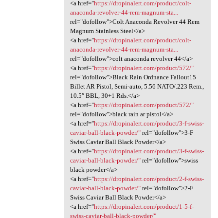
<a href="
https://dropinalert.com/product/colt-
anaconda-revolver-44-rem-magnum-sta...
rel="dofollow">Colt Anaconda Revolver 44 Rem
Magnum Stainless Steel</a>
<a href="
https://dropinalert.com/product/colt-
anaconda-revolver-44-rem-magnum-sta...
rel="dofollow">colt anaconda revolver 44</a>
<a href="
https://dropinalert.com/product/572/"
rel="dofollow">Black Rain Ordnance Fallout15
Billet AR Pistol, Semi-auto, 5.56 NATO/.223 Rem.,
10.5″ BBL, 30+1 Rds.</a>
<a href="
https://dropinalert.com/product/572/"
rel="dofollow">black rain ar pistol</a>
<a href="
https://dropinalert.com/product/3-f-swiss-
caviar-ball-black-powder/"
rel="dofollow">3-F
Swiss Caviar Ball Black Powder</a>
<a href="
https://dropinalert.com/product/3-f-swiss-
caviar-ball-black-powder/"
rel="dofollow">swiss
black powder</a>
<a href="
https://dropinalert.com/product/2-f-swiss-
caviar-ball-black-powder/"
rel="dofollow">2-F
Swiss Caviar Ball Black Powder</a>
<a href="
https://dropinalert.com/product/1-5-f-
swiss-caviar-ball-black-powder/"