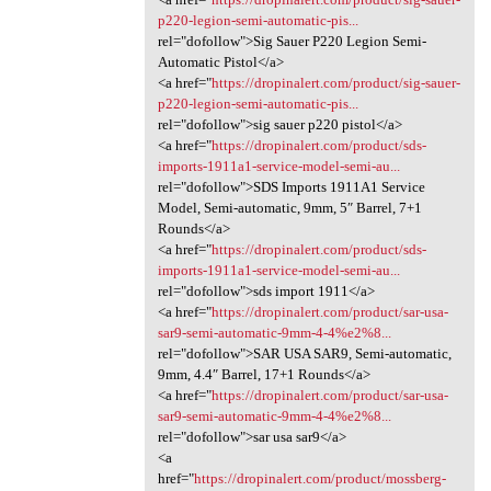
p220-legion-semi-automatic-pis...
rel="dofollow">Sig Sauer P220 Legion Semi-
Automatic Pistol</a>
<a href="
https://dropinalert.com/product/sig-sauer-
p220-legion-semi-automatic-pis...
rel="dofollow">sig sauer p220 pistol</a>
<a href="
https://dropinalert.com/product/sds-
imports-1911a1-service-model-semi-au...
rel="dofollow">SDS Imports 1911A1 Service
Model, Semi-automatic, 9mm, 5″ Barrel, 7+1
Rounds</a>
<a href="
https://dropinalert.com/product/sds-
imports-1911a1-service-model-semi-au...
rel="dofollow">sds import 1911</a>
<a href="
https://dropinalert.com/product/sar-usa-
sar9-semi-automatic-9mm-4-4%e2%8...
rel="dofollow">SAR USA SAR9, Semi-automatic,
9mm, 4.4″ Barrel, 17+1 Rounds</a>
<a href="
https://dropinalert.com/product/sar-usa-
sar9-semi-automatic-9mm-4-4%e2%8...
rel="dofollow">sar usa sar9</a>
<a
href="
https://dropinalert.com/product/mossberg-