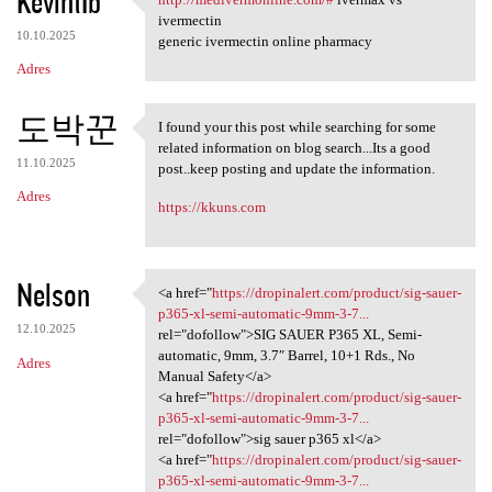
KevintIb
http://medivermonline.com/#
ivermectin
10.10.2025
generic ivermectin online pharmacy
Adres
도박꾼
I found your this post while searching for some
I found your this post while
related information on blog search...Its a good
11.10.2025
post..keep posting and update the information.
Adres
https://kkuns.com
Nelson
<a href="
https://dropinalert.com/product/sig-sauer-
<a href="https://dropinalert
p365-xl-semi-automatic-9mm-3-7...
12.10.2025
rel="dofollow">SIG SAUER P365 XL, Semi-
automatic, 9mm, 3.7″ Barrel, 10+1 Rds., No
Adres
Manual Safety</a>
<a href="
https://dropinalert.com/product/sig-sauer-
p365-xl-semi-automatic-9mm-3-7...
rel="dofollow">sig sauer p365 xl</a>
<a href="
https://dropinalert.com/product/sig-sauer-
p365-xl-semi-automatic-9mm-3-7...