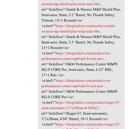
wesson-mp-shield-plus-semi-auto-9m...
rel="dofollow">Smith & Wesson M&P Shield Plus,
Semi-auto, 9mm, 3.1″ Barrel, No Thumb Safety,
Tritium, 13+1 Rounds</a>
<a href="
https://dropinalert.com/product/smith-
wesson-mp-shield-plus-semi-auto-9m...
rel="dofollow">Smith & Wesson M&P Shield Plus,
Semi-auto, 9mm, 3.1″ Barrel, No Thumb Safety,
13+1 Rounds</a>
<a href="
https://dropinalert.com/product/sw-
performance-center-mp9-m2-0-core-pro-...
rel="dofollow">S&W Performance Center M&P9
M2.0 CORE Pro, Semi-auto, 9mm, 4.25″ BBL,
17+1 Rds.</a>
<a href="
https://dropinalert.com/product/sw-
performance-center-mp9-m2-0-core-pro-...
rel="dofollow">S&W Performance Center M&P9
M2.0 CORE Pro</a>
<a href="
https://dropinalert.com/product/ruger-57-
semi-automatic-5-7x28mm-4-94%e2...
rel="dofollow">Ruger-57, Semi-automatic,
5.7x28mm, 4.94″ Barrel, 10+1 Rounds</a>
<a href="
https://dropinalert.com/product/ruger-57-