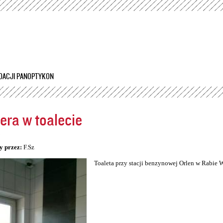
Przejdź
do
treści
DACJI PANOPTYKON
ra w toalecie
5
y przez:
F.Sz
Toaleta przy stacji benzynowej Orlen w Rabie 