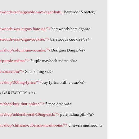
ewoods-rechargeable-wax-cigar-batt...
barewoodS battery
rewoods-wax-cigars-bare-og/">
barewoods bare og</a>
rewoods-wax-cigar-cookies/">
barewoods cookies</a>
om/shop/colombian-cocaine/">
Designer Drugs.</a>
ct/purple-mdma/">
Purple maybach mdma.</a>
ct/xanax-2m/">
Xanax 2mg.</a>
om/shop/300mg-lyrica/">
buy lyrica online usa.</a>
y BAREWOODS.</a>
om/shop/buy-dmt-online/">
5 meo dmt </a>
om/shop/adderall-oral-10mg-each/">
pure mdma pill </a>
com/shop/chitwan-cubensis-mushrooms/">
chitwan mushrooms