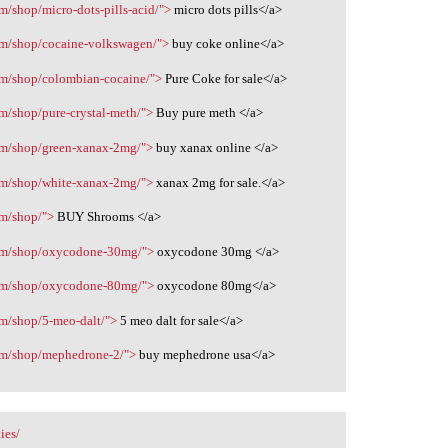
m/shop/micro-dots-pills-acid/">
micro dots pills</a>
om/shop/cocaine-volkswagen/">
buy coke online</a>
om/shop/colombian-cocaine/">
Pure Coke for sale</a>
m/shop/pure-crystal-meth/">
Buy pure meth </a>
com/shop/green-xanax-2mg/">
buy xanax online </a>
com/shop/white-xanax-2mg/">
xanax 2mg for sale.</a>
om/shop/">
BUY Shrooms </a>
com/shop/oxycodone-30mg/">
oxycodone 30mg </a>
com/shop/oxycodone-80mg/">
oxycodone 80mg</a>
om/shop/5-meo-dalt/">
5 meo dalt for sale</a>
com/shop/mephedrone-2/">
buy mephedrone usa</a>
ies/