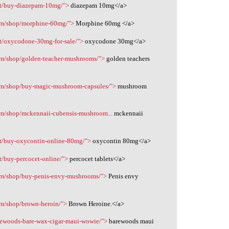
ct/buy-diazepam-10mg/">
diazepam 10mg</a>
com/shop/morphine-60mg/">
Morphine 60mg </a>
t/oxycodone-30mg-for-sale/">
oxycodone 30mg</a>
com/shop/golden-teacher-mushrooms/">
golden teachers
com/shop/buy-magic-mushroom-capsules/">
mushroom
om/shop/mckennaii-cubensis-mushroom...
mckennaii
ct/buy-oxycontin-online-80mg/">
oxycontin 80mg</a>
t/buy-percocet-online/">
percocet tablets</a>
com/shop/buy-penis-envy-mushrooms/">
Penis envy
om/shop/brown-heroin/">
Brown Heroine.</a>
rewoods-bare-wax-cigar-maui-wowie/">
barewoods maui