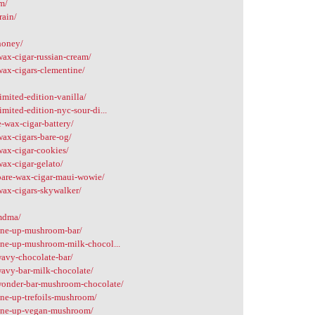
am/
rain/
honey/
ax-cigar-russian-cream/
wax-cigars-clementine/
mited-edition-vanilla/
mited-edition-nyc-sour-di...
-wax-cigar-battery/
ax-cigars-bare-og/
wax-cigar-cookies/
ax-cigar-gelato/
bare-wax-cigar-maui-wowie/
wax-cigars-skywalker/
/mdma/
one-up-mushroom-bar/
one-up-mushroom-milk-chocol...
wavy-chocolate-bar/
wavy-bar-milk-chocolate/
wonder-bar-mushroom-chocolate/
ne-up-trefoils-mushroom/
/one-up-vegan-mushroom/