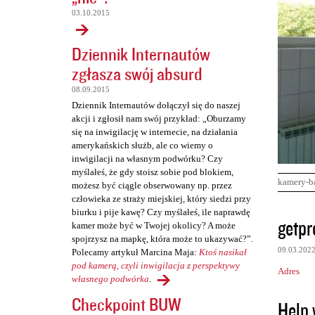
03.10.2015
Dziennik Internautów
zgłasza swój absurd
08.09.2015
Dziennik Internautów dołączył się do naszej
akcji i zgłosił nam swój przykład: „Oburzamy
się na inwigilację w internecie, na działania
amerykańskich służb, ale co wiemy o
inwigilacji na własnym podwórku? Czy
myślałeś, że gdy stoisz sobie pod blokiem,
kamery-b
możesz być ciągle obserwowany np. przez
człowieka ze straży miejskiej, który siedzi przy
biurku i pije kawę? Czy myślałeś, ile naprawdę
K
getpr
kamer może być w Twojej okolicy? A może
o
spojrzysz na mapkę, która może to ukazywać?”.
09.03.202
Polecamy artykuł Marcina Maja:
Ktoś nasikał
m
pod kamerą, czyli inwigilacja z perspektywy
Adres
e
własnego podwórka
.
n
Checkpoint BUW
Help 