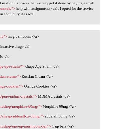
 us didn’t know is that we may get it done by paying a small
.com/uk/">
help with assignments </a>. I opted for the service
u should try it as well.
om/">
magic shrooms </a>
hoactive drugs</a>
s </a>
pe-ape-strain/">
Grape Ape Strain </a>
sian-cream/">
Russian Cream </a>
ange-cookies/">
Orange Cookies </a>
t/pure-mdma-crystals/">
MDMA crystals </a>
com/shop/morphine-60mg/">
Morphine 60mg </a>
t/cheap-adderall-xr-30mg/">
adderall 30mg </a>
com/shop/one-up-mushroom-bar/">
1 up bars </a>