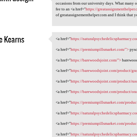
Hard times and hard tasks,
occasions from our university days. What many of
2
fee to an <a href="
https://greatassignmenthelper
of greatassignementhelper.com and I think that yo
e Kearns
<a href="
https://naturalpsychedelicspharmacy.c
<a href="https:/
2
<a href="
https://premiumpillsmarket.com/">
pysc
<a href="
https://barewoodsjoint.com/">
barewood
<a href="
https://barewoodsjoint.com/product/gra
<a href="
https://barewoodsjoint.com/product/rus
<a href="
https://barewoodsjoint.com/product/or
<a href="
https://premiumpillsmarket.com/produc
<a href="
https://naturalpsychedelicspharmacy.
<a href="
https://premiumpillsmarket.com/produc
<a href="
https://naturalpsychedelicspharmacy.