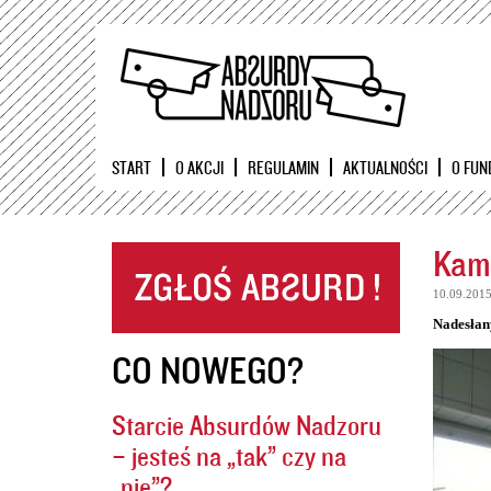
START
O AKCJI
REGULAMIN
AKTUALNOŚCI
O FUN
Kame
10.09.201
Nadesłan
CO NOWEGO?
Starcie Absurdów Nadzoru
– jesteś na „tak” czy na
„nie”?