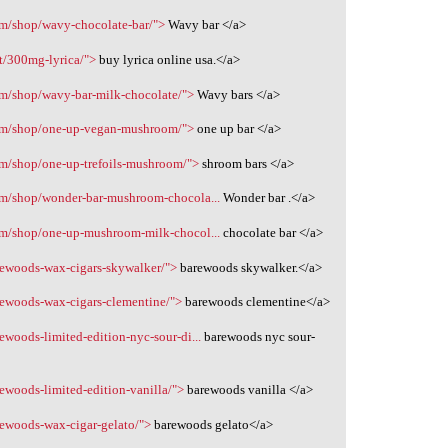
om/shop/wavy-chocolate-bar/">
Wavy bar </a>
t/300mg-lyrica/">
buy lyrica online usa.</a>
om/shop/wavy-bar-milk-chocolate/">
Wavy bars </a>
com/shop/one-up-vegan-mushroom/">
one up bar </a>
om/shop/one-up-trefoils-mushroom/">
shroom bars </a>
om/shop/wonder-bar-mushroom-chocola...
Wonder bar .</a>
om/shop/one-up-mushroom-milk-chocol...
chocolate bar </a>
rewoods-wax-cigars-skywalker/">
barewoods skywalker.</a>
rewoods-wax-cigars-clementine/">
barewoods clementine</a>
ewoods-limited-edition-nyc-sour-di...
barewoods nyc sour-
ewoods-limited-edition-vanilla/">
barewoods vanilla </a>
rewoods-wax-cigar-gelato/">
barewoods gelato</a>