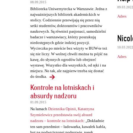
t
08.09.2015
a
09.03.202
Biblioteka Uniwersytecka w Warszawie. Jedna z
najważniejszych bibliotek akademickich w
r
Adres
stolicy. Codziennie przewijają się przez nią
z
setki studentów, doktorantów i pracowników
naukowych. Są również pasjonaci, samodzielni
e
Nicol
badacze i warszawiacy, którzy poszukują
niedostępnych gdzie indziej pozycji.
10.03.202
Wycieczka po mieście bez wizyty w BUW-ie też
się nie liczy. W wolnej chwili można tu pójść na
Adres
kawę, do słynnych ogrodów lub obejrzeć
wystawę. Wszystko dla wszystkich, od ręki i na
miejscu. No tak, ale najpierw trzeba się dostać
do środka.
Kontrole na lotniskach i
absurdy nadzoru
01.09.2015
Na łamach
Dziennika Opinii, Katarzyna
Szymielewicz przedstawia swój absurd
nadzoru – kontrole na lotniskach
: „Dokładnie
ten sam przedmiot – ładowarka, kawałek kabla,
but na podwyższonej podeszwie, pasek,