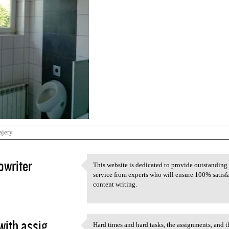
ajery
owriter
This website is dedicated to provide outstanding c
This website is dedicated to
service from experts who will ensure 100% satisf
2
content writing.
with assig...
Hard times and hard tasks, the assignments, and th