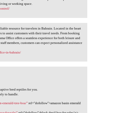
living or working space.
ontrol/
able resource for travelers in Bahrain. Located in the heart
es to assist customers with their travel needs. From booking
ma Office offers a seamless experience for both leisure and
 staff members, customers can expect personalized assistance
fice-in-bahrain/
aptive bred reptiles for you.
ely to handle.
n-emerald-tree-boa/"
rel="dofollow">amazon basin emerald
oa-for-sale/"
rel="dofollow">black devil boa for sale</a>