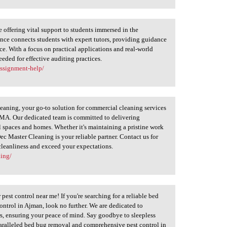
 offering vital support to students immersed in the
ance connects students with expert tutors, providing guidance
e. With a focus on practical applications and real-world
eeded for effective auditing practices.
assignment-help/
eaning, your go-to solution for commercial cleaning services
 MA. Our dedicated team is committed to delivering
l spaces and homes. Whether it's maintaining a pristine work
c Master Cleaning is your reliable partner. Contact us for
 cleanliness and exceed your expectations.
ning/
pest control near me! If you're searching for a reliable bed
control in Ajman, look no further. We are dedicated to
s, ensuring your peace of mind. Say goodbye to sleepless
paralleled bed bug removal and comprehensive pest control in