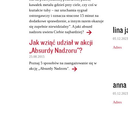
kawałek metalu gdzieś przy ciele, czy coś w
kształcie tuby – raz uruchamia sygnał
ostrzegawczy i oznacza stracone 15 minut na
dodatkowe sprawdzenie, a innym razem okazuje
lina 
się zupełnie niewidzialny”. A jaki absurd
nadzoru uwiera Ciebie najbardziej?
05.12.202
Jak wziąć udział w akcji
Adres
„Absurdy Nadzoru"?
25.08.2015
Poznaj 5 sposobów na zaangażowanie się w
akcję „Absurdy Nadzoru".
anna
05.12.202
Adres