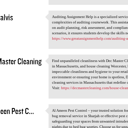
alvis
Auditing Assignment Help is a specialized service
Auditing Assignment Help is a
complexities of auditing coursework. This assist
3
on audit planning, risk assessment, and complianc
scenarios, it ensures students develop the skills n
https://www.greatassignmenthelp.com/auditing-
aster Cleaning
Find unparalleled cleanliness with Dec Master Cl
Find unparalleled cleanliness
in Massachusetts, and house cleaning Worcester,
3
impeccable cleanliness and hygiene to your retai
environment or ensuring your home is spotless, De
cleaning services in Massachusetts that redefine
Visit:
https://decmastercleaning.com/house-clea
een Pest C...
Al Ameen Pest Control – your trusted solution for 
Al Ameen Pest Control – your
bug removal service in Sharjah or effective pest 
3
safeguarding your spaces from unwanted intruder
nights due to bed bug worries. Choose us for un