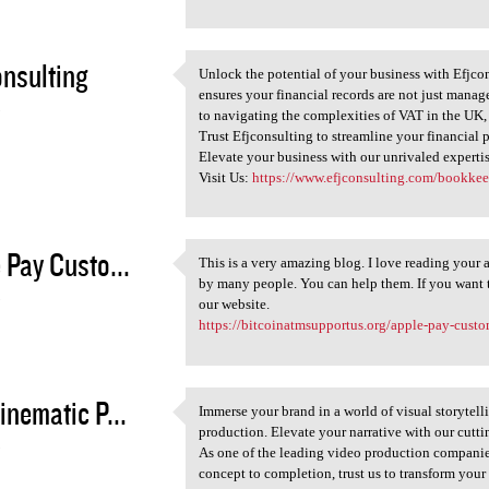
onsulting
Unlock the potential of your business with Efjco
Unlock the potential of your
ensures your financial records are not just mana
3
to navigating the complexities of VAT in the UK,
Trust Efjconsulting to streamline your financial 
Elevate your business with our unrivaled expert
Visit Us:
https://www.efjconsulting.com/bookkee
 Pay Custo...
This is a very amazing blog. I love reading your 
This is a very amazing blog.
by many people. You can help them. If you want
3
our website.
https://bitcoinatmsupportus.org/apple-pay-custo
inematic P...
Immerse your brand in a world of visual storytel
Immerse your brand in a world
production. Elevate your narrative with our cuttin
3
As one of the leading video production companie
concept to completion, trust us to transform you