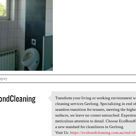
ajery
ondCleaning
Transform your living or working environment w
Transform your living or
cleaning services Geelong. Specializing in end o
3
seamless transition for tenants, meeting the highes
surfaces, we leave no corner untouched. Experien
meticulous attention to detail. Choose EcoBondCle
a new standard for cleanliness in Geelong.
Visit Us:
https://ecobondcleaning.com.au/end-of-