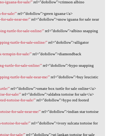
no-iguana-for-sale/"
rel="dofollow">crimson albino
-for-sale/"
rel="dofollow">green iguana</a>
-for-sale-near-me/"
rel="dofollow">snow iguana for sale near
ng-turtle-for-sale-online/"
rel="dofollow">albino snapping
pping-turtle-for-sale-online/"
rel="dofollow">alligator
terrapin-for-sale/"
rel="dofollow">diamondback
g-turtle-for-sale-online/"
rel="dofollow">hypo snapping
pping-turtle-for-sale-near-me/"
rel="dofollow">buy leucistic
rtle/"
rel="dofollow">ornate box turtle for sale online</a>
ise-for-sale/"
rel="dofollow">aldabra tortoise for sale</a>
ed-tortoise-for-sale/"
rel="dofollow">hypo red footed
ortoise-for-sale-near-me/"
rel="dofollow">indian star tortoise
tortoise-for-sale/"
rel="dofollow">ivory sulcata tortoise for
toise-for-sale/"
rel="dofollow">sri lankan tortoise for sale