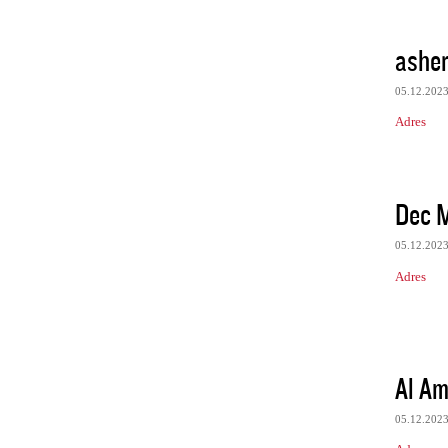
asher
05.12.202
Adres
Dec M
05.12.202
Adres
Al Am
05.12.202