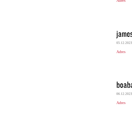
Adres
jame
05.12.202
Adres
boab
06.12.202
Adres