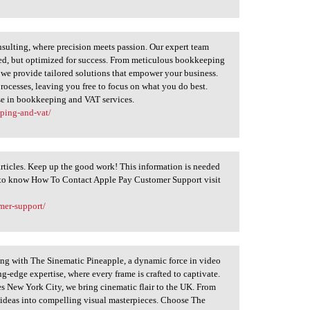
nsulting, where precision meets passion. Our expert team
ged, but optimized for success. From meticulous bookkeeping
 we provide tailored solutions that empower your business.
processes, leaving you free to focus on what you do best.
ise in bookkeeping and VAT services.
ping-and-vat/
articles. Keep up the good work! This information is needed
 to know How To Contact Apple Pay Customer Support visit
mer-support/
ling with The Sinematic Pineapple, a dynamic force in video
g-edge expertise, where every frame is crafted to captivate.
s New York City, we bring cinematic flair to the UK. From
r ideas into compelling visual masterpieces. Choose The