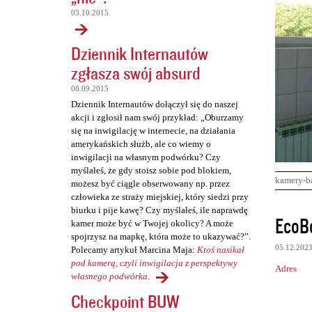
03.10.2015
Dziennik Internautów
zgłasza swój absurd
08.09.2015
Dziennik Internautów dołączył się do naszej
akcji i zgłosił nam swój przykład: „Oburzamy
się na inwigilację w internecie, na działania
amerykańskich służb, ale co wiemy o
inwigilacji na własnym podwórku? Czy
myślałeś, że gdy stoisz sobie pod blokiem,
kamery-b
możesz być ciągle obserwowany np. przez
człowieka ze straży miejskiej, który siedzi przy
biurku i pije kawę? Czy myślałeś, ile naprawdę
K
EcoB
kamer może być w Twojej okolicy? A może
o
spojrzysz na mapkę, która może to ukazywać?”.
05.12.202
Polecamy artykuł Marcina Maja:
Ktoś nasikał
m
pod kamerą, czyli inwigilacja z perspektywy
Adres
e
własnego podwórka
.
n
Checkpoint BUW