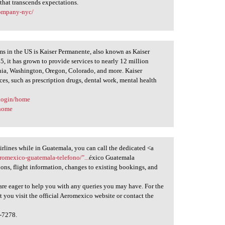
that transcends expectations.
company-nyc/
ems in the US is Kaiser Permanente, also known as Kaiser
, it has grown to provide services to nearly 12 million
rnia, Washington, Oregon, Colorado, and more. Kaiser
ces, such as prescription drugs, dental work, mental health
elogin/home
/home
irlines while in Guatemala, you can call the dedicated <a
eromexico-guatemala-telefono/"...
éxico Guatemala
ons, flight information, changes to existing bookings, and
are eager to help you with any queries you may have. For the
 you visit the official Aeromexico website or contact the
8-7278.