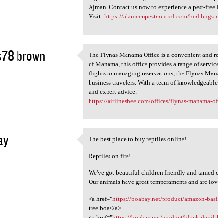
Ajman. Contact us now to experience a pest-free 
Visit:
https://alameenpestcontrol.com/bed-bugs-c
s78 brown
The Flynas Manama Office is a convenient and reli
The Flynas Manama Office is a
of Manama, this office provides a range of servic
3
flights to managing reservations, the Flynas Mana
business travelers. With a team of knowledgeable
and expert advice.
https://airlinesbee.com/offices/flynas-manama-of
ay
The best place to buy reptiles online!
The best place to buy
3
Reptiles on fire!
We've got beautiful children friendly and tamed c
Our animals have great temperaments and are lov
<a href="
https://boabay.net/product/amazon-basi
tree boa</a>
<a href="
https://boabay.net/product/black-devil-b