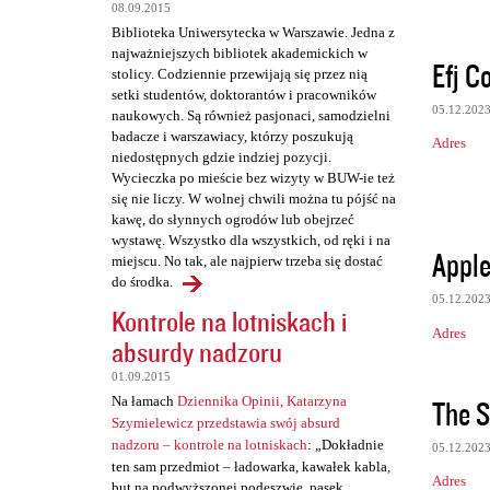
t
08.09.2015
a
Biblioteka Uniwersytecka w Warszawie. Jedna z
najważniejszych bibliotek akademickich w
r
Efj C
stolicy. Codziennie przewijają się przez nią
z
setki studentów, doktorantów i pracowników
05.12.202
naukowych. Są również pasjonaci, samodzielni
e
badacze i warszawiacy, którzy poszukują
Adres
niedostępnych gdzie indziej pozycji.
Wycieczka po mieście bez wizyty w BUW-ie też
się nie liczy. W wolnej chwili można tu pójść na
kawę, do słynnych ogrodów lub obejrzeć
wystawę. Wszystko dla wszystkich, od ręki i na
Apple
miejscu. No tak, ale najpierw trzeba się dostać
do środka.
05.12.202
Kontrole na lotniskach i
Adres
absurdy nadzoru
01.09.2015
The S
Na łamach
Dziennika Opinii, Katarzyna
Szymielewicz przedstawia swój absurd
nadzoru – kontrole na lotniskach
: „Dokładnie
05.12.202
ten sam przedmiot – ładowarka, kawałek kabla,
Adres
but na podwyższonej podeszwie, pasek,