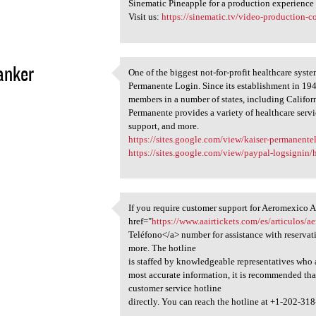
Sinematic Pineapple for a production experience 
Visit us:
https://sinematic.tv/video-production-
janker
One of the biggest not-for-profit healthcare syst
One of the biggest not-for
Permanente Login. Since its establishment in 1945
3
members in a number of states, including Califo
Permanente provides a variety of healthcare servi
support, and more.
https://sites.google.com/view/kaiser-permanent
https://sites.google.com/view/paypal-logsignin
If you require customer support for Aeromexico A
If you require customer
href="
https://www.aairtickets.com/es/articulos/a
3
Teléfono</a> number for assistance with reservati
more. The hotline
is staffed by knowledgeable representatives who 
most accurate information, it is recommended that
customer service hotline
directly. You can reach the hotline at +1-202-31