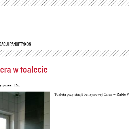
Przejdź
do
treści
DACJI PANOPTYKON
ra w toalecie
5
y przez:
F.Sz
Toaleta przy stacji benzynowej Orlen w Rabie 