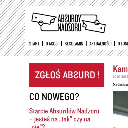
START
O AKCJI
REGULAMIN
AKTUALNOŚCI
O FUN
Kame
10.09.201
Nadesłan
CO NOWEGO?
Starcie Absurdów Nadzoru
– jesteś na „tak” czy na
„nie”?