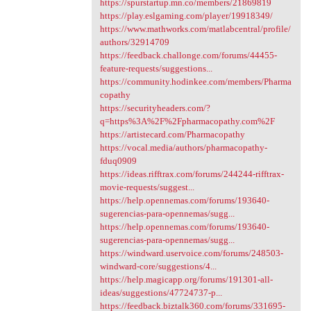
https://spurstartup.mn.co/members/21869819
https://play.eslgaming.com/player/19918349/
https://www.mathworks.com/matlabcentral/profile/
authors/32914709
https://feedback.challonge.com/forums/44455-
feature-requests/suggestions...
https://community.hodinkee.com/members/Pharma
copathy
https://securityheaders.com/?
q=https%3A%2F%2Fpharmacopathy.com%2F
https://artistecard.com/Pharmacopathy
https://vocal.media/authors/pharmacopathy-
fduq0909
https://ideas.rifftrax.com/forums/244244-rifftrax-
movie-requests/suggest...
https://help.opennemas.com/forums/193640-
sugerencias-para-opennemas/sugg...
https://help.opennemas.com/forums/193640-
sugerencias-para-opennemas/sugg...
https://windward.uservoice.com/forums/248503-
windward-core/suggestions/4...
https://help.magicapp.org/forums/191301-all-
ideas/suggestions/47724737-p...
https://feedback.biztalk360.com/forums/331695-