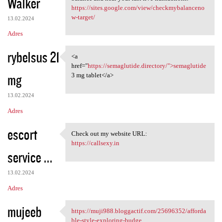
Walker
https://sites.google.com/view/checkmybalanceno
w-target/
13.02.2024
Adres
rybelsus 21
<a
<a href="https://semaglutide
href="
https://semaglutide.directory/">semaglutide
mg
3 mg tablet</a>
13.02.2024
Adres
escort
Check out my website URL:
Check out my website URL:
https://callsexy.in
service ...
13.02.2024
Adres
mujeeb
https://muji988.bloggactif.com/25696352/afforda
https://muji988.bloggactif
ble-style-exploring-budge...