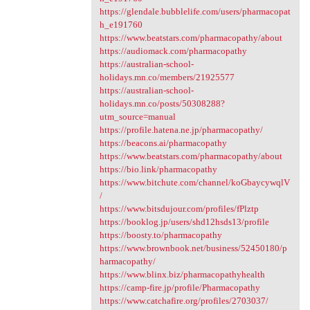
https://glendale.bubblelife.com/users/pharmacopat
h_e191760
https://www.beatstars.com/pharmacopathy/about
https://audiomack.com/pharmacopathy
https://australian-school-
holidays.mn.co/members/21925577
https://australian-school-
holidays.mn.co/posts/50308288?
utm_source=manual
https://profile.hatena.ne.jp/pharmacopathy/
https://beacons.ai/pharmacopathy
https://www.beatstars.com/pharmacopathy/about
https://bio.link/pharmacopathy
https://www.bitchute.com/channel/koGbaycywqlV
/
https://www.bitsdujour.com/profiles/fPlztp
https://booklog.jp/users/shd12hsds13/profile
https://boosty.to/pharmacopathy
https://www.brownbook.net/business/52450180/p
harmacopathy/
https://www.blinx.biz/pharmacopathyhealth
https://camp-fire.jp/profile/Pharmacopathy
https://www.catchafire.org/profiles/2703037/