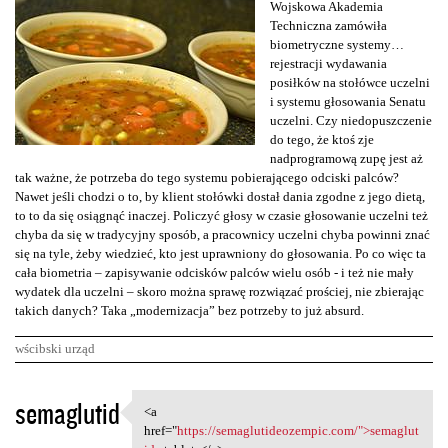
Wojskowa Akademia
Techniczna zamówiła
biometryczne systemy…
rejestracji wydawania
posiłków na stołówce uczelni
i systemu głosowania Senatu
uczelni. Czy niedopuszczenie
do tego, że ktoś zje
nadprogramową zupę jest aż
tak ważne, że potrzeba do tego systemu pobierającego odciski palców?
Nawet jeśli chodzi o to, by klient stołówki dostał dania zgodne z jego dietą,
to to da się osiągnąć inaczej. Policzyć głosy w czasie głosowanie uczelni też
chyba da się w tradycyjny sposób, a pracownicy uczelni chyba powinni znać
się na tyle, żeby wiedzieć, kto jest uprawniony do głosowania. Po co więc ta
cała biometria – zapisywanie odcisków palców wielu osób - i też nie mały
wydatek dla uczelni – skoro można sprawę rozwiązać prościej, nie zbierając
takich danych? Taka „modernizacja” bez potrzeby to już absurd.
wścibski urząd
K
semaglutid
<a
<a href="https:/
o
href="
https://semaglutideozempic.com/">semaglut