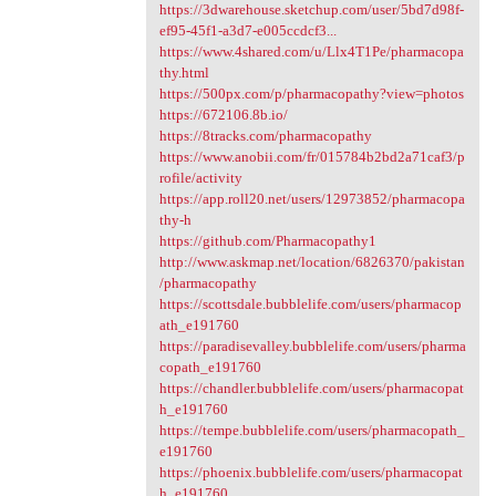
https://3dwarehouse.sketchup.com/user/5bd7d98f-
ef95-45f1-a3d7-e005ccdcf3...
https://www.4shared.com/u/Llx4T1Pe/pharmacopa
thy.html
https://500px.com/p/pharmacopathy?view=photos
https://672106.8b.io/
https://8tracks.com/pharmacopathy
https://www.anobii.com/fr/015784b2bd2a71caf3/p
rofile/activity
https://app.roll20.net/users/12973852/pharmacopa
thy-h
https://github.com/Pharmacopathy1
http://www.askmap.net/location/6826370/pakistan
/pharmacopathy
https://scottsdale.bubblelife.com/users/pharmacop
ath_e191760
https://paradisevalley.bubblelife.com/users/pharma
copath_e191760
https://chandler.bubblelife.com/users/pharmacopat
h_e191760
https://tempe.bubblelife.com/users/pharmacopath_
e191760
https://phoenix.bubblelife.com/users/pharmacopat
h_e191760