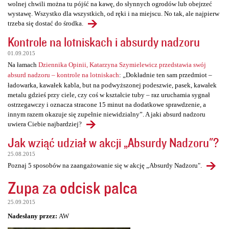
wolnej chwili można tu pójść na kawę, do słynnych ogrodów lub obejrzeć
wystawę. Wszystko dla wszystkich, od ręki i na miejscu. No tak, ale najpierw
trzeba się dostać do środka.
Kontrole na lotniskach i absurdy nadzoru
01.09.2015
Na łamach
Dziennika Opinii, Katarzyna Szymielewicz przedstawia swój
absurd nadzoru – kontrole na lotniskach
: „Dokładnie ten sam przedmiot –
ładowarka, kawałek kabla, but na podwyższonej podeszwie, pasek, kawałek
metalu gdzieś przy ciele, czy coś w kształcie tuby – raz uruchamia sygnał
ostrzegawczy i oznacza stracone 15 minut na dodatkowe sprawdzenie, a
innym razem okazuje się zupełnie niewidzialny”. A jaki absurd nadzoru
uwiera Ciebie najbardziej?
Jak wziąć udział w akcji „Absurdy Nadzoru"?
25.08.2015
Poznaj 5 sposobów na zaangażowanie się w akcję „Absurdy Nadzoru".
Zupa za odcisk palca
25.09.2015
Nadesłany przez:
AW