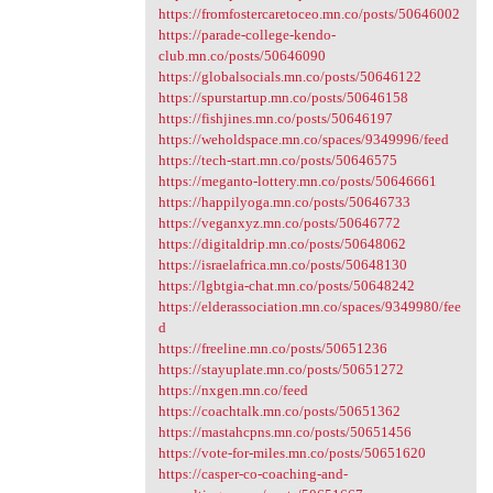
https://fromfostercaretoceo.mn.co/posts/50646002
https://parade-college-kendo-
club.mn.co/posts/50646090
https://globalsocials.mn.co/posts/50646122
https://spurstartup.mn.co/posts/50646158
https://fishjines.mn.co/posts/50646197
https://weholdspace.mn.co/spaces/9349996/feed
https://tech-start.mn.co/posts/50646575
https://meganto-lottery.mn.co/posts/50646661
https://happilyoga.mn.co/posts/50646733
https://veganxyz.mn.co/posts/50646772
https://digitaldrip.mn.co/posts/50648062
https://israelafrica.mn.co/posts/50648130
https://lgbtgia-chat.mn.co/posts/50648242
https://elderassociation.mn.co/spaces/9349980/fee
d
https://freeline.mn.co/posts/50651236
https://stayuplate.mn.co/posts/50651272
https://nxgen.mn.co/feed
https://coachtalk.mn.co/posts/50651362
https://mastahcpns.mn.co/posts/50651456
https://vote-for-miles.mn.co/posts/50651620
https://casper-co-coaching-and-