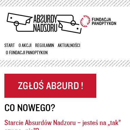
Przejdź
do
treści
START
O AKCJI
REGULAMIN
AKTUALNOŚCI
O FUNDACJI PANOPTYKON
CO NOWEGO?
Starcie Absurdów Nadzoru – jesteś na „tak”