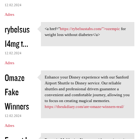
12.02.2024
Adres
rybelsus
<a href="
https://rybelsustabs.com/">ozempic
for
<a href="https://rybelsustabs
weight loss without diabetes</a>
14mg t...
12.02.2024
Adres
Omaze
Enhance your Disney experience with our Sanford
Enhance your Disney
Airport Shuttle to Disney service. Our reliable
Fake
shuttles and professional drivers guarantee a
convenient and comfortable journey, allowing you
to focus on creating magical memories.
Winners
https://theukdiary.com/are-omaze-winners-real/
12.02.2024
Adres