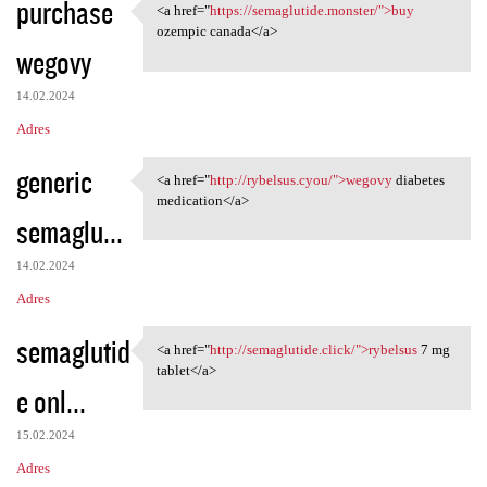
purchase
<a href="
https://semaglutide.monster/">buy
<a href="https://semaglutide
ozempic canada</a>
wegovy
14.02.2024
Adres
generic
<a href="
http://rybelsus.cyou/">wegovy
diabetes
<a href="http://rybelsus.cyou
medication</a>
semaglu...
14.02.2024
Adres
semaglutid
<a href="
http://semaglutide.click/">rybelsus
7 mg
<a href="http://semaglutide
tablet</a>
e onl...
15.02.2024
Adres