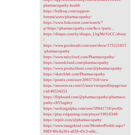
pharmacopathy-health
https://bulkwp.com/support-
forums/users/pharmacopathy/
https://www.linkcentre.com/search/?
q=https://pharmacopathy.com/&cx=partn...
https://disqus.com/by/disqus_LbgNktVzCC/about
/
https://www.goodreads.com/user/show/175221815
-pharmacopathy
https://www.mixcloud.com/Pharmacopathy/
https://soundcloud.com/pharmacopathy
https://www.producthunt.com/@pharmacopathy
https://sketchfab.com/Pharmacopathy
https://peatix.com/user/20937318/view
https://answers.ea.com/t5/user/viewprofilepage/use
r-id/40534353
https://flipboard.com/@pharmacopathy/pharmaco
pathy-c855ugdoy
https://seekingalpha.com/user/59941716/profile
https://play.eslgaming.com/player/19918349/
https://replit.com/@pharmacopathy
https://www.imagekind.com/MemberProfile.aspx?
MID=86c0a361-a858-45c5-afdc...