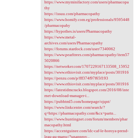
https://www.myminifactory.com/users/pharmacopa
thy
https://issuu.com/pharmacopathy
https://www.homify.com.eg/professionals/9595448
/pharmacopahy
https://hypothes.is/users/Pharmacopathy
https://www.metal-
archives.com/users/Pharmacopathy
https://forums.stardock.com/user/7340062
https://www.pearltrees.com/pharmacopathy/item57
5020866
https://networker.com/1707229167133508_15952
https://www.ethiovisit.com/myplace/posts/301916
https://penzu.com/p/fff374f97f65f193
https://www.ethiovisit.com/myplace/posts/301916
https://latestidmcracks.blogspot.com/2016/08/inte
rnet-download-manager-i...
https://pubhtml5.com/homepage/ojqnt/
https://www.linkcentre.com/search/?
q=https://pharmacopathy.com/&cx=partn...
https://www.huntingnet.com/forum/members/phar
macopathy.html
https://accentguinee.com/ldc-caf-le-horoya-prend-
leau-au-maroc/?unapprov...