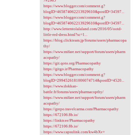
7#2985
https://www.blogger.com/comment.g?
blogID=465874062213929610&postID=34597...
https://www.blogger.com/comment.g?
blogID=465874062213929610&postID=34597...
http://www.letterstolalaland.com/2016/05/ootd-
little-red-dress.html?sc=1...
https://blog.clickteam.jp/forums/users/pharmacopa
thy/
https://www.mifare.net/support/forum/users/pharm
acopathy/
https://git.qoto.org/Pharmacopathy
https://gitgo.ir/Pharmacopathy
https://www.blogger.com/comment.g?
blogID=2994526181006074714&postID=4520...
https://www.dokkan-
battle.fr/forums/users/pharmacopthy/
https://www.mifare.net/support/forum/users/pharm
acopathy/
https://grepo.travelcarma.com/Pharmacopathy
https://672106.8b.io/
https://linktr.ee/Pharmacopathy
https://672106.8b.io/
https://www.capsulink.com/kw4bXv+