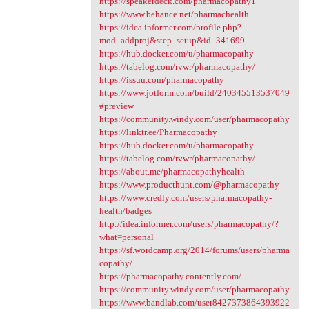
https://speakerdeck.com/pharmacopathy1
https://www.behance.net/pharmachealth
https://idea.informer.com/profile.php?
mod=addproj&step=setup&id=341699
https://hub.docker.com/u/pharmacopathy
https://tabelog.com/rvwr/pharmacopathy/
https://issuu.com/pharmacopathy
https://www.jotform.com/build/240345513537049
#preview
https://community.windy.com/user/pharmacopathy
https://linktr.ee/Pharmacopathy
https://hub.docker.com/u/pharmacopathy
https://tabelog.com/rvwr/pharmacopathy/
https://about.me/pharmacopathyhealth
https://www.producthunt.com/@pharmacopathy
https://www.credly.com/users/pharmacopathy-
health/badges
http://idea.informer.com/users/pharmacopathy/?
what=personal
https://sf.wordcamp.org/2014/forums/users/pharma
copathy/
https://pharmacopathy.contently.com/
https://community.windy.com/user/pharmacopathy
https://www.bandlab.com/user8427373864393922