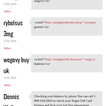
wegovy</a>
13.02.2024
Adres
rybelsus
<a href="
http://semaglutidetabs.shop/">ozempic
<a href="http:/
generic</a>
3mg
13.02.2024
Adres
wegovy buy
<a href="
http://semaglutide.directory/">wegovy
<a href="http://semaglutide
diabetes</a>
uk
13.02.2024
Adres
Dennis
Checking your balance by phone​​ You can call 1-
Checking your balance by
800-544-2943 to check your Target Gift Card
balance and hear your last five transactions.