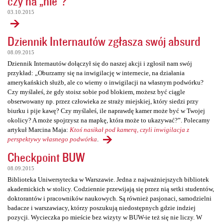
czy na „nie”?
03.10.2015
Dziennik Internautów zgłasza swój absurd
08.09.2015
Dziennik Internautów dołączył się do naszej akcji i zgłosił nam swój
przykład: „Oburzamy się na inwigilację w internecie, na działania
amerykańskich służb, ale co wiemy o inwigilacji na własnym podwórku?
Czy myślałeś, że gdy stoisz sobie pod blokiem, możesz być ciągle
obserwowany np. przez człowieka ze straży miejskiej, który siedzi przy
biurku i pije kawę? Czy myślałeś, ile naprawdę kamer może być w Twojej
okolicy? A może spojrzysz na mapkę, która może to ukazywać?”. Polecamy
artykuł Marcina Maja:
Ktoś nasikał pod kamerą, czyli inwigilacja z
perspektywy własnego podwórka
.
Checkpoint BUW
08.09.2015
Biblioteka Uniwersytecka w Warszawie. Jedna z najważniejszych bibliotek
akademickich w stolicy. Codziennie przewijają się przez nią setki studentów,
doktorantów i pracowników naukowych. Są również pasjonaci, samodzielni
badacze i warszawiacy, którzy poszukują niedostępnych gdzie indziej
pozycji. Wycieczka po mieście bez wizyty w BUW-ie też się nie liczy. W