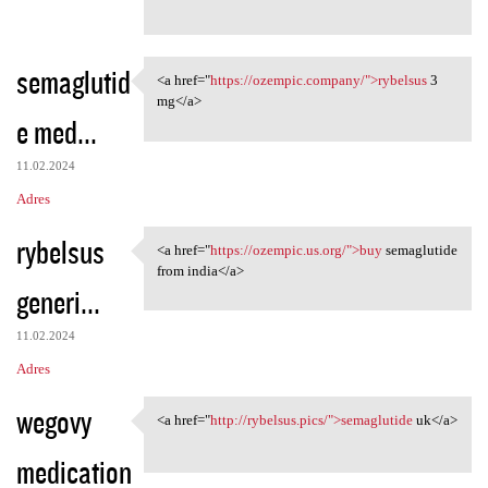
semaglutid
<a href="
https://ozempic.company/">rybelsus
3
<a href="https://ozempic
mg</a>
e med...
11.02.2024
Adres
rybelsus
<a href="
https://ozempic.us.org/">buy
semaglutide
<a href="https://ozempic.us
from india</a>
generi...
11.02.2024
Adres
wegovy
<a href="
http://rybelsus.pics/">semaglutide
uk</a>
<a href="http://rybelsus.pics
medication