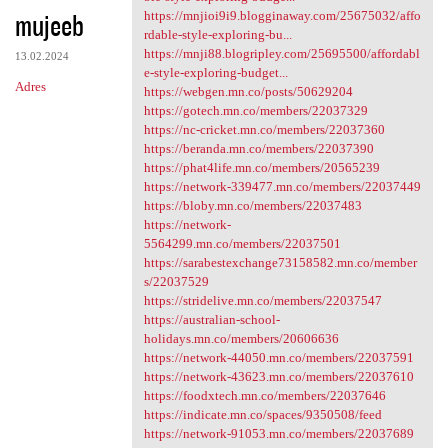
mujeeb
https://mnjioi9i9.blogginaway.com/25675032/affo
rdable-style-exploring-bu...
https://mnji88.blogripley.com/25695500/affordabl
13.02.2024
e-style-exploring-budget...
Adres
https://webgen.mn.co/posts/50629204
https://gotech.mn.co/members/22037329
https://nc-cricket.mn.co/members/22037360
https://beranda.mn.co/members/22037390
https://phat4life.mn.co/members/20565239
https://network-339477.mn.co/members/22037449
https://bloby.mn.co/members/22037483
https://network-
5564299.mn.co/members/22037501
https://sarabestexchange73158582.mn.co/member
s/22037529
https://stridelive.mn.co/members/22037547
https://australian-school-
holidays.mn.co/members/20606636
https://network-44050.mn.co/members/22037591
https://network-43623.mn.co/members/22037610
https://foodxtech.mn.co/members/22037646
https://indicate.mn.co/spaces/9350508/feed
https://network-91053.mn.co/members/22037689