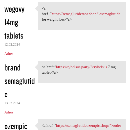
wegovy
<a
<a href="https:/
href="
https://semaglutidetabs.shop/">semaglutide
14mg
for weight loss</a>
tablets
12.02.2024
Adres
brand
<a href="
https://rybelsus.party/">rybelsus
7 mg
<a href="https://rybelsus
tablet</a>
semaglutid
e
13.02.2024
Adres
ozempic
<a href="
https://semaglutideozempic.shop/">order
<a href="https:/