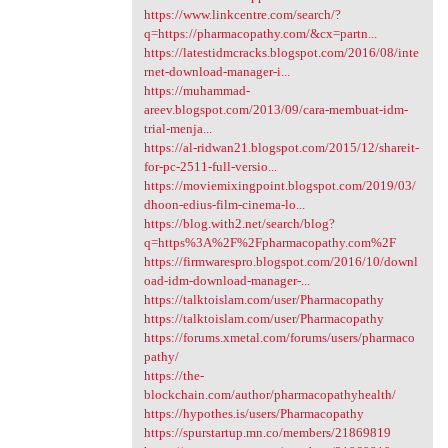
https://www.linkcentre.com/search/?
q=https://pharmacopathy.com/&cx=partn...
https://latestidmcracks.blogspot.com/2016/08/inte
rnet-download-manager-i...
https://muhammad-
areev.blogspot.com/2013/09/cara-membuat-idm-
trial-menja...
https://al-ridwan21.blogspot.com/2015/12/shareit-
for-pc-2511-full-versio...
https://moviemixingpoint.blogspot.com/2019/03/
dhoon-edius-film-cinema-lo...
https://blog.with2.net/search/blog?
q=https%3A%2F%2Fpharmacopathy.com%2F
https://firmwarespro.blogspot.com/2016/10/downl
oad-idm-download-manager-...
https://talktoislam.com/user/Pharmacopathy
https://talktoislam.com/user/Pharmacopathy
https://forums.xmetal.com/forums/users/pharmaco
pathy/
https://the-
blockchain.com/author/pharmacopathyhealth/
https://hypothes.is/users/Pharmacopathy
https://spurstartup.mn.co/members/21869819