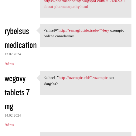
https://pharmacopathy.blogspot.com/2024/02/all-
about-pharmacopathy.html
rybelsus
<a href="
http://semaglutide.trade/">buy
ozempic
<a href="http://semaglutide
online canada</a>
medication
13.02.2024
Adres
wegovy
<a href="
http://ozempic.cfd/">ozempic
tab
<a href="http://ozempic.cfd/"
3mg</a>
tablets 7
mg
14.02.2024
Adres