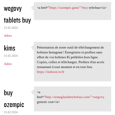
wegovy
<a href="
https://ozempic.guru/">buy
rybelsus</a>
<a href="https://ozempic.guru
tablets buy
15.02.2024
Adres
kims
Présentation de notre outil de téléchargement de
Présentation de notre outil
bobines Instagram ! Enregistrez et profitez sans
15.02.2024
effort de vos bobines IG préférées hors ligne.
Copiez, collez et téléchargez. Profitez d'un accès
Adres
instantané à tout moment et en tout lieu.
https://indown.io/fr
buy
<a
<a href="http:/
href="
http://semaglutiderybelsus.com/">wegovy
ozempic
generic cost</a>
15.02.2024