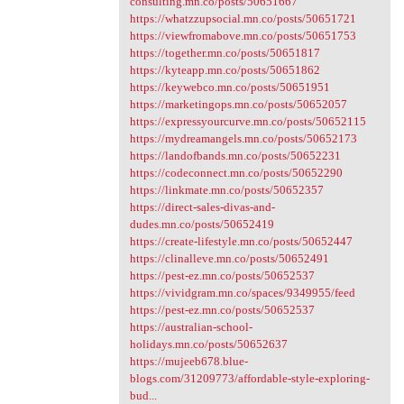
consulting.mn.co/posts/50651667
https://whatzzupsocial.mn.co/posts/50651721
https://viewfromabove.mn.co/posts/50651753
https://together.mn.co/posts/50651817
https://kyteapp.mn.co/posts/50651862
https://keywebco.mn.co/posts/50651951
https://marketingops.mn.co/posts/50652057
https://expressyourcurve.mn.co/posts/50652115
https://mydreamangels.mn.co/posts/50652173
https://landofbands.mn.co/posts/50652231
https://codeconnect.mn.co/posts/50652290
https://linkmate.mn.co/posts/50652357
https://direct-sales-divas-and-
dudes.mn.co/posts/50652419
https://create-lifestyle.mn.co/posts/50652447
https://clinalleve.mn.co/posts/50652491
https://pest-ez.mn.co/posts/50652537
https://vividgram.mn.co/spaces/9349955/feed
https://pest-ez.mn.co/posts/50652537
https://australian-school-
holidays.mn.co/posts/50652637
https://mujeeb678.blue-
blogs.com/31209773/affordable-style-exploring-
bud...