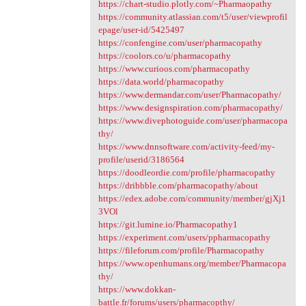
https://chart-studio.plotly.com/~Pharmaopathy
https://community.atlassian.com/t5/user/viewprofil
epage/user-id/5425497
https://confengine.com/user/pharmacopathy
https://coolors.co/u/pharmacopathy
https://www.curioos.com/pharmacopathy
https://data.world/pharmacopathy
https://www.dermandar.com/user/Pharmacopathy/
https://www.designspiration.com/pharmacopathy/
https://www.divephotoguide.com/user/pharmacopa
thy/
https://www.dnnsoftware.com/activity-feed/my-
profile/userid/3186564
https://doodleordie.com/profile/pharmacopathy
https://dribbble.com/pharmacopathy/about
https://edex.adobe.com/community/member/gjXj1
3VOl
https://git.lumine.io/Pharmacopathy1
https://experiment.com/users/ppharmacopathy
https://fileforum.com/profile/Pharmacopathy
https://www.openhumans.org/member/Pharmacopa
thy/
https://www.dokkan-
battle.fr/forums/users/pharmacopthy/