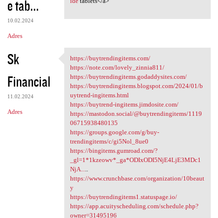
e tab...
m
ide
tablets</a>
e
10.02.2024
n
Adres
t
Sk
a
https://buytrendingitems.com/
https://buytrendingitems.com/
https://note.com/lovely_zinnia811/
r
Financial
https://buytrendingitems.godaddysites.com/
z
https://buytrendingitems.blogspot.com/2024/01/b
uytrend-ingitems.html
e
11.02.2024
https://buytrend-ingitems.jimdosite.com/
Adres
https://mastodon.social/@buytrendingitems/1119
06715938480135
https://groups.google.com/g/buy-
trendingitems/c/gi5Nol_8ue0
https://bingitems.gumroad.com/?
_gl=1*1kzeowv*_ga*ODIxODI5NjE4LjE3MDc1
NjA...
..
https://www.crunchbase.com/organization/10beaut
y
https://buytrendingitems1.statuspage.io/
https://app.acuityscheduling.com/schedule.php?
owner=31495196