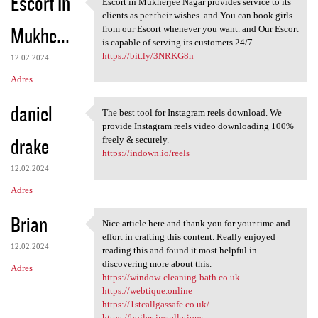
Escort In
Escort in Mukherjee Nagar provides service to its
Escort in Mukherjee Nagar
clients as per their wishes. and You can book girls
Mukhe...
from our Escort whenever you want. and Our Escort
is capable of serving its customers 24/7.
https://bit.ly/3NRKG8n
12.02.2024
Adres
daniel
The best tool for Instagram reels download. We
The best tool for Instagram
provide Instagram reels video downloading 100%
drake
freely & securely.
https://indown.io/reels
12.02.2024
Adres
Brian
Nice article here and thank you for your time and
Nice article here and thank
effort in crafting this content. Really enjoyed
12.02.2024
reading this and found it most helpful in
discovering more about this.
Adres
https://window-cleaning-bath.co.uk
https://webtique.online
https://1stcallgassafe.co.uk/
https://boiler-installations-