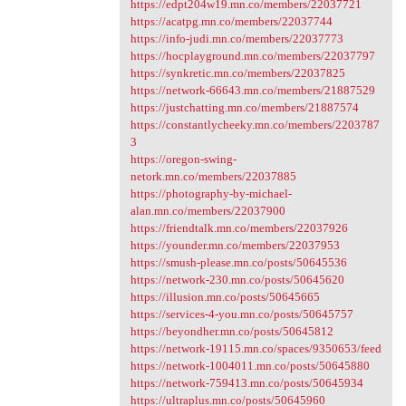
https://edpt204w19.mn.co/members/22037721
https://acatpg.mn.co/members/22037744
https://info-judi.mn.co/members/22037773
https://hocplayground.mn.co/members/22037797
https://synkretic.mn.co/members/22037825
https://network-66643.mn.co/members/21887529
https://justchatting.mn.co/members/21887574
https://constantlycheeky.mn.co/members/2203787
3
https://oregon-swing-
netork.mn.co/members/22037885
https://photography-by-michael-
alan.mn.co/members/22037900
https://friendtalk.mn.co/members/22037926
https://younder.mn.co/members/22037953
https://smush-please.mn.co/posts/50645536
https://network-230.mn.co/posts/50645620
https://illusion.mn.co/posts/50645665
https://services-4-you.mn.co/posts/50645757
https://beyondher.mn.co/posts/50645812
https://network-19115.mn.co/spaces/9350653/feed
https://network-1004011.mn.co/posts/50645880
https://network-759413.mn.co/posts/50645934
https://ultraplus.mn.co/posts/50645960