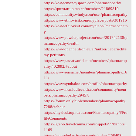
https://www.emoneyspace.com/pharmacopathy
https://spurstartup.mn.co/members/21869819
https://community.windy.com/user/pharmacopathy
https://www.ethiovisit.com/myplace/posts/301916
https://www.ethiovisit.com/myplace/Pharmacopath
y
https://www.powderproject.com/user/201742138/p
harmacopathy-health
https://www.openpetition.eu/at/nutzer/uebersicht#
my-petitions
https://www.passatworld.com/members/pharmacop
athy.402892/#about
https://www.aersia.net/members/pharmacopathy.16
11/
https://www.symbaloo.com/profile/pharmacopathy
https://www.mcmiddleearth.com/community/mem
bers/pharmacopathy.29457/
https://forum.only.bible/members/pharmacopathy.
7288/#about
https://my.desktopnexus.com/Pharmacopathy/#Pro
fileComments
https://grepo.travelcarma.com/snippets/778#note_
1169
https://app.scholasticahq.com/scholars/258498-