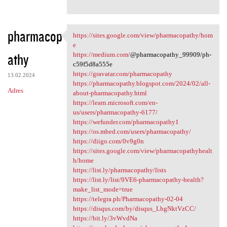
pharmacop
https://sites.google.com/view/pharmacopathy/hom
https://sites.google.com/view
e
athy
https://medium.com/
@pharmacopathy_99909/ph-
c59f5d8a555e
https://gravatar.com/pharmacopathy
13.02.2024
https://pharmacopathy.blogspot.com/2024/02/all-
Adres
about-pharmacopathy.html
https://learn.microsoft.com/en-
us/users/pharmacopathy-6177/
https://wefunder.com/pharmacopathy1
https://os.mbed.com/users/pharmacopathy/
https://diigo.com/0v9g0n
https://sites.google.com/view/pharmacopathyhealt
h/home
https://list.ly/pharmacopathy/lists
https://list.ly/list/9VE6-pharmacopathy-health?
make_list_mode=true
https://telegra.ph/Pharmacopathy-02-04
https://disqus.com/by/disqus_LbgNktVzCC/
https://bit.ly/3vWvdNa