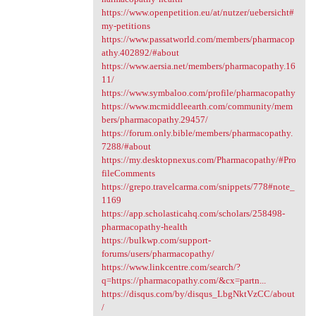
https://www.openpetition.eu/at/nutzer/uebersicht#
my-petitions
https://www.passatworld.com/members/pharmacop
athy.402892/#about
https://www.aersia.net/members/pharmacopathy.16
11/
https://www.symbaloo.com/profile/pharmacopathy
https://www.mcmiddleearth.com/community/mem
bers/pharmacopathy.29457/
https://forum.only.bible/members/pharmacopathy.
7288/#about
https://my.desktopnexus.com/Pharmacopathy/#Pro
fileComments
https://grepo.travelcarma.com/snippets/778#note_
1169
https://app.scholasticahq.com/scholars/258498-
pharmacopathy-health
https://bulkwp.com/support-
forums/users/pharmacopathy/
https://www.linkcentre.com/search/?
q=https://pharmacopathy.com/&cx=partn...
https://disqus.com/by/disqus_LbgNktVzCC/about
/