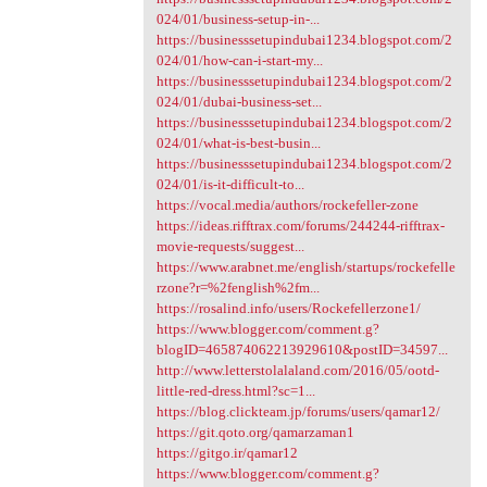
024/01/business-setup-in-...
https://businesssetupindubai1234.blogspot.com/2
024/01/how-can-i-start-my...
https://businesssetupindubai1234.blogspot.com/2
024/01/dubai-business-set...
https://businesssetupindubai1234.blogspot.com/2
024/01/what-is-best-busin...
https://businesssetupindubai1234.blogspot.com/2
024/01/is-it-difficult-to...
https://vocal.media/authors/rockefeller-zone
https://ideas.rifftrax.com/forums/244244-rifftrax-
movie-requests/suggest...
https://www.arabnet.me/english/startups/rockefelle
rzone?r=%2fenglish%2fm...
https://rosalind.info/users/Rockefellerzone1/
https://www.blogger.com/comment.g?
blogID=465874062213929610&postID=34597...
http://www.letterstolalaland.com/2016/05/ootd-
little-red-dress.html?sc=1...
https://blog.clickteam.jp/forums/users/qamar12/
https://git.qoto.org/qamarzaman1
https://gitgo.ir/qamar12
https://www.blogger.com/comment.g?