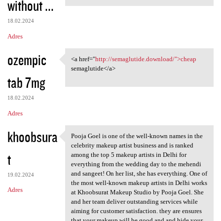
without ...
m
e
18.02.2024
n
Adres
t
ozempic
a
<a href="
http://semaglutide.download/">cheap
<a href="http://semaglutide
semaglutide</a>
r
tab 7mg
z
e
18.02.2024
Adres
khoobsura
Pooja Goel is one of the well-known names in the
Pooja Goel is one of the well
celebrity makeup artist business and is ranked
t
among the top 5 makeup artists in Delhi for
everything from the wedding day to the mehendi
and sangeet! On her list, she has everything. One of
19.02.2024
the most well-known makeup artists in Delhi works
Adres
at Khoobsurat Makeup Studio by Pooja Goel. She
and her team deliver outstanding services while
aiming for customer satisfaction. they are ensures
that your makeup will be good and and hide your