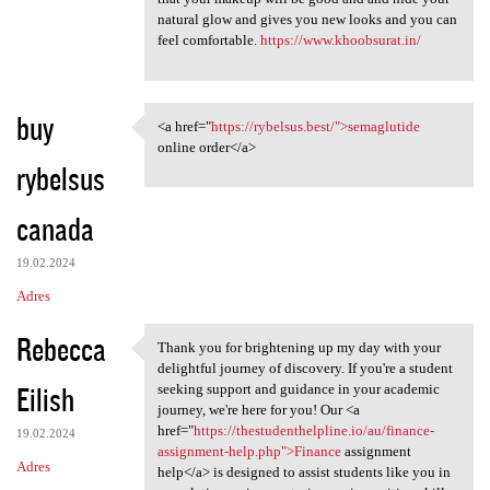
natural glow and gives you new looks and you can
feel comfortable.
https://www.khoobsurat.in/
buy
<a href="
https://rybelsus.best/">semaglutide
<a href="https://rybelsus
online order</a>
rybelsus
canada
19.02.2024
Adres
Rebecca
Thank you for brightening up my day with your
Thank you for brightening up
delightful journey of discovery. If you're a student
Eilish
seeking support and guidance in your academic
journey, we're here for you! Our <a
href="
https://thestudenthelpline.io/au/finance-
19.02.2024
assignment-help.php">Finance
assignment
Adres
help</a> is designed to assist students like you in