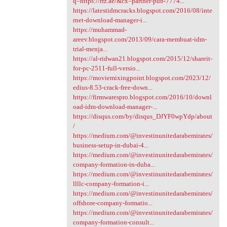
q=https://rfz.ae/&cx=partner-pub-7774...
https://latestidmcracks.blogspot.com/2016/08/inte
rnet-download-manager-i...
https://muhammad-
areev.blogspot.com/2013/09/cara-membuat-idm-
trial-menja...
https://al-ridwan21.blogspot.com/2015/12/shareit-
for-pc-2511-full-versio...
https://moviemixingpoint.blogspot.com/2023/12/
edius-8.53-crack-free-down...
https://firmwarespro.blogspot.com/2016/10/downl
oad-idm-download-manager-...
https://disqus.com/by/disqus_DJYF0wpYdp/about
/
https://medium.com/@investinunitedarabemirates/
business-setup-in-dubai-4...
https://medium.com/@investinunitedarabemirates/
company-formation-in-duba...
https://medium.com/@investinunitedarabemirates/
llllc-company-formation-i...
https://medium.com/@investinunitedarabemirates/
offshore-company-formatio...
https://medium.com/@investinunitedarabemirates/
company-formation-consult...