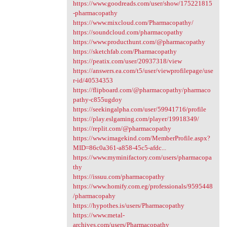
https://www.goodreads.com/user/show/175221815
-pharmacopathy
https://www.mixcloud.com/Pharmacopathy/
https://soundcloud.com/pharmacopathy
https://www.producthunt.com/@pharmacopathy
https://sketchfab.com/Pharmacopathy
https://peatix.com/user/20937318/view
https://answers.ea.com/t5/user/viewprofilepage/use
r-id/40534353
https://flipboard.com/@pharmacopathy/pharmaco
pathy-c855ugdoy
https://seekingalpha.com/user/59941716/profile
https://play.eslgaming.com/player/19918349/
https://replit.com/@pharmacopathy
https://www.imagekind.com/MemberProfile.aspx?
MID=86c0a361-a858-45c5-afdc...
https://www.myminifactory.com/users/pharmacopa
thy
https://issuu.com/pharmacopathy
https://www.homify.com.eg/professionals/9595448
/pharmacopahy
https://hypothes.is/users/Pharmacopathy
https://www.metal-
archives.com/users/Pharmacopathy