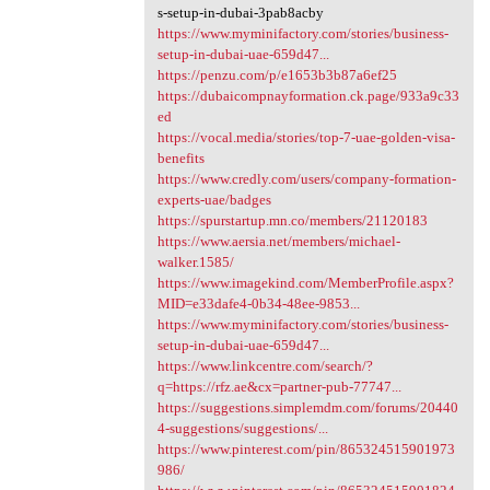
s-setup-in-dubai-3pab8acby
https://www.myminifactory.com/stories/business-
setup-in-dubai-uae-659d47...
https://penzu.com/p/e1653b3b87a6ef25
https://dubaicompnayformation.ck.page/933a9c33
ed
https://vocal.media/stories/top-7-uae-golden-visa-
benefits
https://www.credly.com/users/company-formation-
experts-uae/badges
https://spurstartup.mn.co/members/21120183
https://www.aersia.net/members/michael-
walker.1585/
https://www.imagekind.com/MemberProfile.aspx?
MID=e33dafe4-0b34-48ee-9853...
https://www.myminifactory.com/stories/business-
setup-in-dubai-uae-659d47...
https://www.linkcentre.com/search/?
q=https://rfz.ae&cx=partner-pub-77747...
https://suggestions.simplemdm.com/forums/20440
4-suggestions/suggestions/...
https://www.pinterest.com/pin/865324515901973
986/