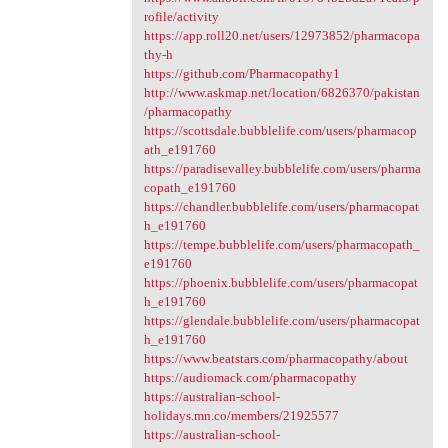
rofile/activity
https://app.roll20.net/users/12973852/pharmacopa
thy-h
https://github.com/Pharmacopathy1
http://www.askmap.net/location/6826370/pakistan
/pharmacopathy
https://scottsdale.bubblelife.com/users/pharmacop
ath_e191760
https://paradisevalley.bubblelife.com/users/pharma
copath_e191760
https://chandler.bubblelife.com/users/pharmacopat
h_e191760
https://tempe.bubblelife.com/users/pharmacopath_
e191760
https://phoenix.bubblelife.com/users/pharmacopat
h_e191760
https://glendale.bubblelife.com/users/pharmacopat
h_e191760
https://www.beatstars.com/pharmacopathy/about
https://audiomack.com/pharmacopathy
https://australian-school-
holidays.mn.co/members/21925577
https://australian-school-