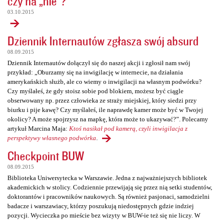
czy na „nie”?
03.10.2015
Dziennik Internautów zgłasza swój absurd
08.09.2015
Dziennik Internautów dołączył się do naszej akcji i zgłosił nam swój
przykład: „Oburzamy się na inwigilację w internecie, na działania
amerykańskich służb, ale co wiemy o inwigilacji na własnym podwórku?
Czy myślałeś, że gdy stoisz sobie pod blokiem, możesz być ciągle
obserwowany np. przez człowieka ze straży miejskiej, który siedzi przy
biurku i pije kawę? Czy myślałeś, ile naprawdę kamer może być w Twojej
okolicy? A może spojrzysz na mapkę, która może to ukazywać?”. Polecamy
artykuł Marcina Maja:
Ktoś nasikał pod kamerą, czyli inwigilacja z
perspektywy własnego podwórka
.
Checkpoint BUW
08.09.2015
Biblioteka Uniwersytecka w Warszawie. Jedna z najważniejszych bibliotek
akademickich w stolicy. Codziennie przewijają się przez nią setki studentów,
doktorantów i pracowników naukowych. Są również pasjonaci, samodzielni
badacze i warszawiacy, którzy poszukują niedostępnych gdzie indziej
pozycji. Wycieczka po mieście bez wizyty w BUW-ie też się nie liczy. W