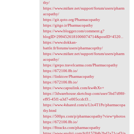
thy/
https://www.mifare.net/support/forum/users/pharm
acopathy/
https://git.qoto.org/Pharmacopathy
https://gitgo.ir/Pharmacopathy
https://www.blogger.com/comment.g?
blogID=2994526181006074714&postID=4520...
https://www.dokkan-
battle.fr/forums/users/pharmacopthy/
https://www.mifare.net/support/forum/users/pharm
acopathy/
https://grepo.travelcarma.com/Pharmacopathy
https://672106.8b.io/
https://linktr.ee/Pharmacopathy
https://672106.8b.io/
https://www.capsulink.com/kw4bXv+
https://3dwarehouse.sketchup.com/user/5bd7d98f-
ef95-45f1-a3d7-e005ccdcf3...
https://www.4shared.com/u/Llx4T1Pe/pharmacopa
thy.html
https://500px.com/p/pharmacopathy?view=photos
https://672106.8b.io/
https://8tracks.com/pharmacopathy
https://www.anobii.com/fr/015784b2bd2a71caf3/p