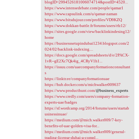
blogID=2994526181006074714&postID=4520...
https://www.intensedebate.com/people/qamar1
https://www.capsulink.com/u/qamar-zaman
https://www.bitsdujour.com/profiles/VD9KZQ
https://www.dokkan-battle.fr/forums/users/rfz12/
https://sites.google.com/view/backlinkindesing12/
home
https://businesssetupindubai1234.blogspot.com/2
024/02/backlink-indexing....
https://docs.google.com/spreadsheets/d/e/2PACX-
1vR--gE2Xc7Qk4ig_4CRyV1h1...
https://issuu.com/uaecompanyformationconsultant
s
https://linktr.ee/companyformationuae
https://hub.docker.com/u/michwalker009637
https://www.producthunt.com/
@business_experts
https://www.credly.com/users/company-formation-
experts-uae/badges
https://sf.wordcamp.org/2014/forums/users/startab
usinessinuae/
https://medium.com/@mich.walker009/7-key-
benefits-of-uae-golden-visa-for...
https://medium.com/@mich.walker009/general-
trading-license-dubai-a-compl...