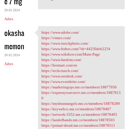
e 7 mg
20.02.2024
Adres
okasha
https://www.adobe.com/
https://www.adobe.com/
https://vimeo.com/
memon
https://www.istockphoto.com/
https://www.forbes.com/?sh=44250deb2254
https://www.wikihow.com/Main-Page
20.02.2024
https://www.fandom.com/
Adres
https://hotmart.com/en
https://techcrunch.com/
https://www.zendesk.com/
https://www.eventbrite.com/
https://marketingops.mn.co/members/18877956
https://expressyourcurve.mn.co/members/1887813
0
https://mydreamangels.mn.co/members/18878289
https://keywebco.mn.co/members/18878407
https://network-3352.mn.co/members/18878405
https://landofbands.mn.co/members/18878503
https://primal-dread.mn.co/members/18878511