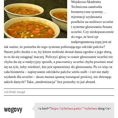
Wojskowa Akademia
Techniczna zamówiła
biometryczne systemy…
rejestracji wydawania
posiłków na stołówce uczelni
i systemu głosowania Senatu
uczelni. Czy niedopuszczenie
do tego, że ktoś zje
nadprogramową zupę jest aż
tak ważne, że potrzeba do tego systemu pobierającego odciski palców?
Nawet jeśli chodzi o to, by klient stołówki dostał dania zgodne z jego dietą,
to to da się osiągnąć inaczej. Policzyć głosy w czasie głosowanie uczelni też
chyba da się w tradycyjny sposób, a pracownicy uczelni chyba powinni znać
się na tyle, żeby wiedzieć, kto jest uprawniony do głosowania. Po co więc ta
cała biometria – zapisywanie odcisków palców wielu osób - i też nie mały
wydatek dla uczelni – skoro można sprawę rozwiązać prościej, nie zbierając
takich danych? Taka „modernizacja” bez potrzeby to już absurd.
wścibski urząd
K
wegovy
<a href="
https://rybelsus.party/">rybelsus
drug</a>
<a href="https://rybelsus
o