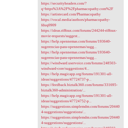
https://securityheaders.com/?
q=https%3A%2F%2Fpharmacopathy.com%2F
https://artistecard.com/Pharmacopathy
https://vocal.media/authors/pharmacopathy-
fduq0909
https://ideas.rifftrax.com/forums/244244-rifftrax-
movie-requests/suggest...
https://help.opennemas.com/forums/193640-
sugerencias-para-opennemas/sugg...
https://help.opennemas.com/forums/193640-
sugerencias-para-opennemas/sugg...
https://windward.uservoice.com/forums/248503-
windward-core/suggestions/4...
https://help.magicapp.org/forums/191301-all-
ideas/suggestions/47724737-p...
https://feedback.biztalk360.com/forums/331695-
biztalk360-administration/...
https://help.magicapp.org/forums/191301-all-
ideas/suggestions/47724752-p...
https://suggestions.simplemdm.com/forums/20440
4-suggestions/suggestions/...
https://suggestions.simplemdm.com/forums/20440
4-suggestions/suggestions/...