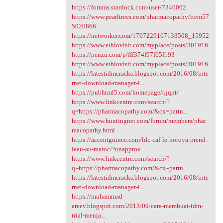
https://forums.stardock.com/user/7340062
https://www.pearltrees.com/pharmacopathy/item57
5020866
https://networker.com/1707229167133508_15952
https://www.ethiovisit.com/myplace/posts/301916
https://penzu.com/p/fff374f97f65f193
https://www.ethiovisit.com/myplace/posts/301916
https://latestidmcracks.blogspot.com/2016/08/inte
rnet-download-manager-i...
https://pubhtml5.com/homepage/ojqnt/
https://www.linkcentre.com/search/?
q=https://pharmacopathy.com/&cx=partn...
https://www.huntingnet.com/forum/members/phar
macopathy.html
https://accentguinee.com/ldc-caf-le-horoya-prend-
leau-au-maroc/?unapprov...
https://www.linkcentre.com/search/?
q=https://pharmacopathy.com/&cx=partn...
https://latestidmcracks.blogspot.com/2016/08/inte
rnet-download-manager-i...
https://muhammad-
areev.blogspot.com/2013/09/cara-membuat-idm-
trial-menja...