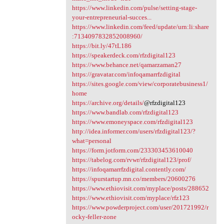
https://www.linkedin.com/pulse/setting-stage-
your-entrepreneurial-succes...
https://www.linkedin.com/feed/update/urn:li:share
:7134097832852008960/
https://bit.ly/47tL186
https://speakerdeck.com/rfzdigital123
https://www.behance.net/qamarzaman27
https://gravatar.com/infoqamarrfzdigital
https://sites.google.com/view/corporatebusiness1/
home
https://archive.org/details/
@rfzdigital123
https://www.bandlab.com/rfzdigital123
https://www.emoneyspace.com/rfzdigital123
http://idea.informer.com/users/rfzdigital123/?
what=personal
https://form.jotform.com/233303453610040
https://tabelog.com/rvwr/rfzdigital123/prof/
https://infoqamarrfzdigital.contently.com/
https://spurstartup.mn.co/members/20600276
https://www.ethiovisit.com/myplace/posts/288652
https://www.ethiovisit.com/myplace/rfz123
https://www.powderproject.com/user/201721992/r
ocky-feller-zone