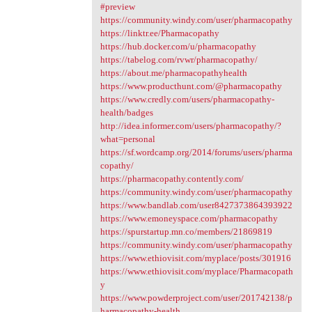
#preview
https://community.windy.com/user/pharmacopathy
https://linktr.ee/Pharmacopathy
https://hub.docker.com/u/pharmacopathy
https://tabelog.com/rvwr/pharmacopathy/
https://about.me/pharmacopathyhealth
https://www.producthunt.com/@pharmacopathy
https://www.credly.com/users/pharmacopathy-
health/badges
http://idea.informer.com/users/pharmacopathy/?
what=personal
https://sf.wordcamp.org/2014/forums/users/pharma
copathy/
https://pharmacopathy.contently.com/
https://community.windy.com/user/pharmacopathy
https://www.bandlab.com/user8427373864393922
https://www.emoneyspace.com/pharmacopathy
https://spurstartup.mn.co/members/21869819
https://community.windy.com/user/pharmacopathy
https://www.ethiovisit.com/myplace/posts/301916
https://www.ethiovisit.com/myplace/Pharmacopath
y
https://www.powderproject.com/user/201742138/p
harmacopathy-health