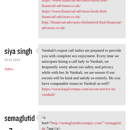
https://www.financial-advisors-luton.find-
financial-advisors.co.uk/
https://www.financial-advisors-leeds.find-
financial-advisors.co.uk/
http://financial-advisors-chelmsford.find-financial-
advisors.co.uk/
siya singh
Vaishali's expert call ladies are prepared to provide
Vaishali's expert call ladies
you with complete sex enjoyment. Every time we
20.02.2024
anticipate hiring a call lady in Vaishali, we
frequently worry about our safety and privacy
Adres
while with her. In Vaishali, we are unsure if our
escorts will be kind and satisfy us entirely. Do you
have comparable issues in Vaishali as well?
https://www.kajalvermas.com/escort-service-in-
vaishali/
semaglutid
<a
<a href="http:/
href="
http://semaglutideozempic.com/">semagluti
de
7mg</a>