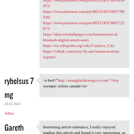
https://www.pinterest.com/pin/865324515901824
472/
https://www.pinterest.com/pin/865324515901798
930/
https://www.pinterest.com/pin/865324515901725
871/
https://discover.hubpages.com/business/ras-al-
khaimah-digital-assets-oasis
https://en.wikipedia.org/wiki/Creative_City
https://vahuk.com/story/rfz-uae-business-setup-
experts/
rybelsus 7
<a href="
http://semaglutidewegovy.com/">buy
<a href="http:/
ozempic online canada</a>
mg
20.02.2024
Adres
Gareth
Interesting article substance, I really enjoyed
Interesting article substance
reading this article and found it very interesting, as