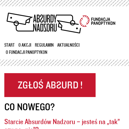
Przejdź
do
treści
START
O AKCJI
REGULAMIN
AKTUALNOŚCI
O FUNDACJI PANOPTYKON
CO NOWEGO?
Starcie Absurdów Nadzoru – jesteś na „tak”