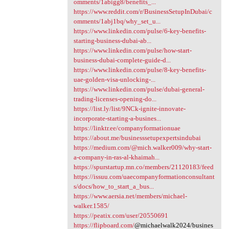
omments/1abigg8/benefits_...
https://www.reddit.com/r/BusinessSetupInDubai/c
omments/1abj1bq/why_set_u...
https://www.linkedin.com/pulse/6-key-benefits-
starting-business-dubai-ab...
https://www.linkedin.com/pulse/how-start-
business-dubai-complete-guide-d...
https://www.linkedin.com/pulse/8-key-benefits-
uae-golden-visa-unlocking-...
https://www.linkedin.com/pulse/dubai-general-
trading-licenses-opening-do...
https://list.ly/list/9NCk-ignite-innovate-
incorporate-starting-a-busines...
https://linktr.ee/companyformationuae
https://about.me/businesssetupexpertsindubai
https://medium.com/@mich.walker009/why-start-
a-company-in-ras-al-khaimah...
https://spurstartup.mn.co/members/21120183/feed
https://issuu.com/uaecompanyformationconsultant
s/docs/how_to_start_a_bus...
https://www.aersia.net/members/michael-
walker.1585/
https://peatix.com/user/20550691
https://flipboard.com/
@michaelwalk2024/busines