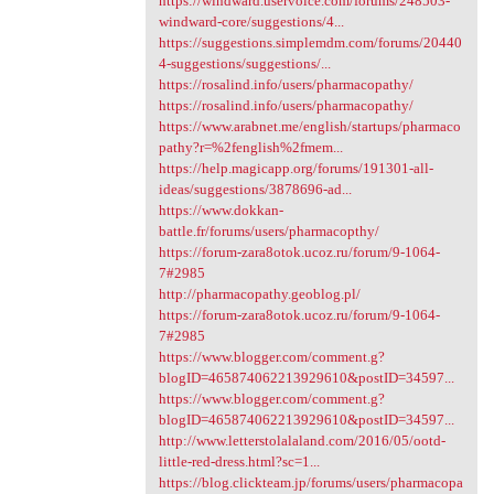
https://windward.uservoice.com/forums/248503-
windward-core/suggestions/4...
https://suggestions.simplemdm.com/forums/20440
4-suggestions/suggestions/...
https://rosalind.info/users/pharmacopathy/
https://rosalind.info/users/pharmacopathy/
https://www.arabnet.me/english/startups/pharmaco
pathy?r=%2fenglish%2fmem...
https://help.magicapp.org/forums/191301-all-
ideas/suggestions/3878696-ad...
https://www.dokkan-
battle.fr/forums/users/pharmacopthy/
https://forum-zara8otok.ucoz.ru/forum/9-1064-
7#2985
http://pharmacopathy.geoblog.pl/
https://forum-zara8otok.ucoz.ru/forum/9-1064-
7#2985
https://www.blogger.com/comment.g?
blogID=465874062213929610&postID=34597...
https://www.blogger.com/comment.g?
blogID=465874062213929610&postID=34597...
http://www.letterstolalaland.com/2016/05/ootd-
little-red-dress.html?sc=1...
https://blog.clickteam.jp/forums/users/pharmacopa