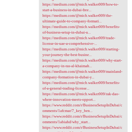
https://medium.com/@mich.walker009/how-to-
start-a-business-in-dubai-free...
https://medium.com/@mich.walker009/the-
ultimate-guide-to-company-formati...
https://medium.com/@mich.walker009/benefits-
of-business-setup-in-dubai-u...
https://medium.com/@mich.walker009/trade-
license-in-uae-a-comprehensive-...
https://medium.com/@mich.walker009/starting-
your-journey-the-best-busine...
https://medium.com/@mich.walker009/why-start-
a-company-in-ras-al-khaimah...
https://medium.com/@mich.walker009/mainland-
company-formation-in-dubai-y...
https://medium.com/@mich.walker009/benefits-
of-a-general-trading-license...
https://medium.com/@mich.walker009/rak-dao-
where-innovation-meets-opport...
https://www.reddit.com/r/BusinessSetupInDubai/c
omments/1afcmar/7_key_ben...
https://www.reddit.com/r/BusinessSetupInDubai/c
omments/1abiahd/why_start...
https://www.reddit.com/r/BusinessSetupInDubai/c