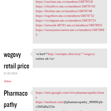
https://ourclass.mn.co/members/18878518
https://clinalleve.mn.co/members/18878745
https://freeline.mn.co/members/18878748
https://togethers.mn.co/members/18878752
https://vividgram.mn.co/members/18878753
https://network-48791.mn.co/members/18878931
https://onwayassociation.mn.co/members/1887899
2
wegovy
<a href="
http://ozempic.directory/">wegovy
<a href="http://ozempic
online uk</a>
retail price
21.02.2024
Adres
Pharmaco
https://sites.google.com/view/pharmacopathy/hom
https://sites.google.com/view
e
pathy
https://medium.com/
@pharmacopathy_99909/ph-
c59f5d8a555e