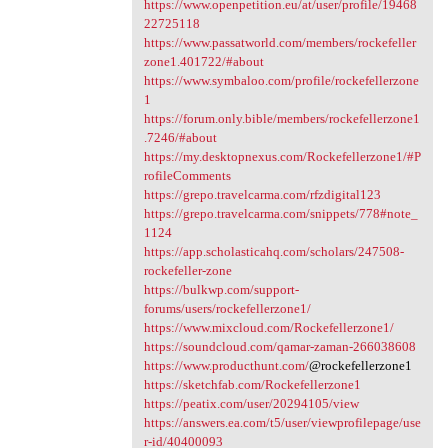
https://www.openpetition.eu/at/user/profile/19468
22725118
https://www.passatworld.com/members/rockefeller
zone1.401722/#about
https://www.symbaloo.com/profile/rockefellerzone
1
https://forum.only.bible/members/rockefellerzone1
.7246/#about
https://my.desktopnexus.com/Rockefellerzone1/#P
rofileComments
https://grepo.travelcarma.com/rfzdigital123
https://grepo.travelcarma.com/snippets/778#note_
1124
https://app.scholasticahq.com/scholars/247508-
rockefeller-zone
https://bulkwp.com/support-
forums/users/rockefellerzone1/
https://www.mixcloud.com/Rockefellerzone1/
https://soundcloud.com/qamar-zaman-266038608
https://www.producthunt.com/
@rockefellerzone1
https://sketchfab.com/Rockefellerzone1
https://peatix.com/user/20294105/view
https://answers.ea.com/t5/user/viewprofilepage/use
r-id/40400093