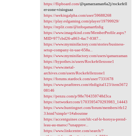
https://flipboard.com/
@qamarzaman6a2j/rockefell
er-zone-visioguaz
https://seekingalpha.com/user/59688268
https://play.eslgaming.com/player/19799929/
https://replit.com/@infoqamarrfzdig
https://www.imagekind.com/MemberProfile.aspx?
MID=977cbd26-a863-4ac7-9387...
https://www.myminifactory.com/stories/business-
setup-company-in-uae-658a...
https://www.myminifactory.com/users/qamarzaman
https://hypothes.is/users/Rockefellerzone1
https://www.metal-
archives.com/users/Rockefellerzone1
https://forums.stardock.com/user/7331678
https://www.pearltrees.com/rfzdigital123/item5672
08146
https://penzu.com/p/98e704359748d3ca
https://networker.com/1703595470293983_14443
https://www.huntingnet.com/forum/members/rfz12
3.html?simple=1#aboutme
https://accentguinee.com/ldc-caf-le-horoya-prend-
leau-au-maroc/?unapprov...
https://www.linkcentre.com/search/?