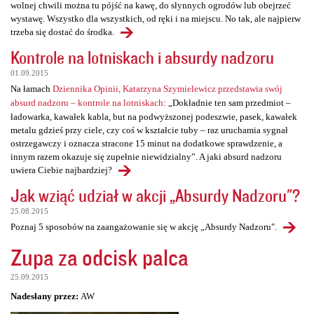
wolnej chwili można tu pójść na kawę, do słynnych ogrodów lub obejrzeć
wystawę. Wszystko dla wszystkich, od ręki i na miejscu. No tak, ale najpierw
trzeba się dostać do środka.
Kontrole na lotniskach i absurdy nadzoru
01.09.2015
Na łamach
Dziennika Opinii, Katarzyna Szymielewicz przedstawia swój
absurd nadzoru – kontrole na lotniskach
: „Dokładnie ten sam przedmiot –
ładowarka, kawałek kabla, but na podwyższonej podeszwie, pasek, kawałek
metalu gdzieś przy ciele, czy coś w kształcie tuby – raz uruchamia sygnał
ostrzegawczy i oznacza stracone 15 minut na dodatkowe sprawdzenie, a
innym razem okazuje się zupełnie niewidzialny”. A jaki absurd nadzoru
uwiera Ciebie najbardziej?
Jak wziąć udział w akcji „Absurdy Nadzoru"?
25.08.2015
Poznaj 5 sposobów na zaangażowanie się w akcję „Absurdy Nadzoru".
Zupa za odcisk palca
25.09.2015
Nadesłany przez:
AW