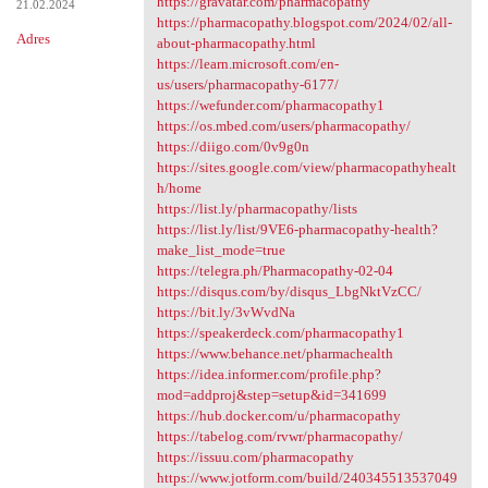
https://gravatar.com/pharmacopathy
21.02.2024
https://pharmacopathy.blogspot.com/2024/02/all-
Adres
about-pharmacopathy.html
https://learn.microsoft.com/en-
us/users/pharmacopathy-6177/
https://wefunder.com/pharmacopathy1
https://os.mbed.com/users/pharmacopathy/
https://diigo.com/0v9g0n
https://sites.google.com/view/pharmacopathyhealt
h/home
https://list.ly/pharmacopathy/lists
https://list.ly/list/9VE6-pharmacopathy-health?
make_list_mode=true
https://telegra.ph/Pharmacopathy-02-04
https://disqus.com/by/disqus_LbgNktVzCC/
https://bit.ly/3vWvdNa
https://speakerdeck.com/pharmacopathy1
https://www.behance.net/pharmachealth
https://idea.informer.com/profile.php?
mod=addproj&step=setup&id=341699
https://hub.docker.com/u/pharmacopathy
https://tabelog.com/rvwr/pharmacopathy/
https://issuu.com/pharmacopathy
https://www.jotform.com/build/240345513537049