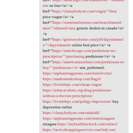
ene
on line</a> <a
href="
https://classybodyart.com/viagra/">best
price viagra</a> <a
href="
https://winterssolutions.com/item/slimonil-
men/">slimonil-men
generic dealers in canada</a>
<a
href="
https://glenwoodwine.com/pill/dipyridamol
e/">dipyridamole
online best price</a> <a
href="
https://umichicago.com/prednisone-no-
prescription/">purchasing
prednisone</a> <a
href="
https://americanazachary.com/prednisone-to-
buy/">prednisone</a>
stat; performed;
https://atplearningpromo.com/item/levitra/
https://markssmokeshop.com/flagyl/
https://livinlifepc.com/cheap-viagra/
https://johncavaletto.org/drug/prednisone-
without-a-doctors-prescription/
https://livinlifepc.com/priligy-dapoxetine/
buy
dapoxetine online
https://classybodyart.com/tadalafil/
https://atplearningpromo.com/item/nizagara/
nizagara
https://myhealthincheck.com/estrace/
https://tacticaltrappingservices.com/lady-era/