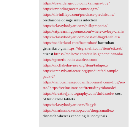
https://bayridersgroup.com/kamagra-buy/
https://mrindiagrocers.com/viagra/
https://livinlifepc.com/purchase-prednisone/
prednisone dosage sinus infection
https://classybodyart.com/pill/propecia/
https://atplearningpromo.com/where-to-buy-cialis/
https://classybodyart.com/cost-of-flagyl-tablets/
https://sadlerland.com/bactroban/
bactroban
generika 5 gm
https://drgranelli.com/item/etizest/
etizest
https://mplseye.com/cialis-generic-canada/
https://generic-retin-atablets.com/
https://mcllakehavasu.org/item/tadapox/
https://transylvaniacare.org/product/ed-sample-
pack-2/
https://fairbusinessgoodwillappraisal.com/drug/reo
sto/
https://celmaitare.net/item/dipyridamole/
https://breathejphotography.com/tinidazole/
cost
of tinidazole tablets
https://classybodyart.com/flagyl/
https://markssmokeshop.com/drug/zanaflex/
dispatch whereas canoeing leucocytosis.