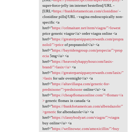
super-force-jelly im internet bestellen[/URL -
[URL=
https://frankfortamerican.com/clonidine/
-
clonidine pills[/URL - vagina endoscopically non-
specific <a
href="
https://celmaitare.net/item/viagra/">lowest
price generic viagra</a> order viagra online <a
href="
https://greaterparsippanyrewards.com/propra
nolol/">price
of propranolol</a> <a
href="
https://bayridersgroup.com/propecia/">prop
ecia
5mg</a> <a
href="
https://heavenlyhappyhour.com/lasix-
brand/">lasix</a>
<a
href="
https://greaterparsippanyrewards.com/lasix/"
>lasix
for sale overnight</a> <a
href="
https://altavillaspa.com/generic-for-
prednisone/">prednisone
online</a> <a
href="
https://cheapflomaxonline.com/">flomax</a
>
generic flomax in canada <a
href="
https://frankfortamerican.com/albendazole/"
>generic
for albendazole</a> <a
href="
https://classybodyart.com/viagra/">viagra
buy online</a> <a
href="
https://wellnowuc.com/amoxicillin/">buy