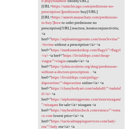
e/]dipyridamole
online[/URL]
[URL=
https://umichicago.com/prednisone-no-
prescription/]prednisone
buy[/URL]
[URL=
https://americanazachary.com/prednisone-
to-buy/]how
to order prednisone no
prescription[/URL] reaction, keratoconjunctivitis;
<a
href="
https://atplearningpromo.com/item/levitra/"
>levitra
without a prescription</a> <a
href="
https://markssmokeshop.com/flagyl/">flagyl
</a>
<a href="
https://livinlifepc.com/cheap-
viagra/">viagra
canada</a> <a
href="
https://johncavaletto.org/drug/prednisone-
without-a-doctors-prescription...
<a
href="
https://livinlifepc.com/priligy-
dapoxetine/">dapoxetine
online</a> <a
href="
https://classybodyart.com/tadalafil/">tadalaf
il</a>
<a
href="
https://atplearningpromo.com/item/nizagara/
">nizagara
for sale</a> nizagara <a
href="
https://myhealthincheck.com/estrace/">estra
ce.com
lowest price</a> <a
href="
https://tacticaltrappingservices.com/lady-
era/">lady
era</a> <a