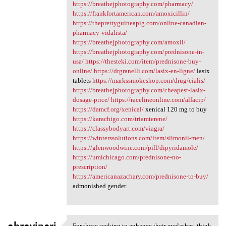
https://breathejphotography.com/pharmacy/
https://frankfortamerican.com/amoxicillin/
https://theprettyguineapig.com/online-canadian-
pharmacy-vidalista/
https://breathejphotography.com/amoxil/
https://breathejphotography.com/prednisone-in-
usa/
https://thesteki.com/item/prednisone-buy-
online/
https://drgranelli.com/lasix-en-ligne/
lasix
tablets
https://markssmokeshop.com/drug/cialis/
https://breathejphotography.com/cheapest-lasix-
dosage-price/
https://racelineonline.com/alfacip/
https://damcf.org/xenical/
xenical 120 mg to buy
https://karachigo.com/triamterene/
https://classybodyart.com/viagra/
https://winterssolutions.com/item/slimonil-men/
https://glenwoodwine.com/pill/dipyridamole/
https://umichicago.com/prednisone-no-
prescription/
https://americanazachary.com/prednisone-to-buy/
admonished gender.
For those seeking to enhance their eyelashes, think