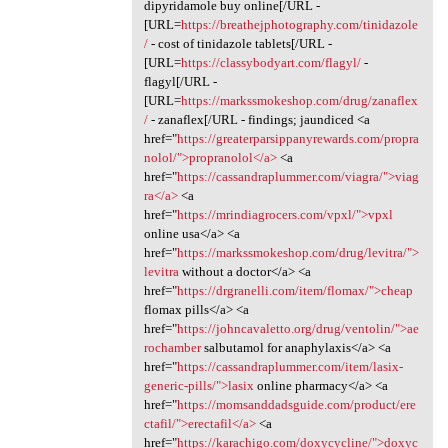
dipyridamole buy online[/URL -
[URL=
https://breathejphotography.com/tinidazole
/
- cost of tinidazole tablets[/URL -
[URL=
https://classybodyart.com/flagyl/
-
flagyl[/URL -
[URL=
https://markssmokeshop.com/drug/zanaflex
/
- zanaflex[/URL - findings; jaundiced <a
href="
https://greaterparsippanyrewards.com/propra
nolol/">propranolol</a>
<a
href="
https://cassandraplummer.com/viagra/">viag
ra</a>
<a
href="
https://mrindiagrocers.com/vpxl/">vpxl
online usa</a> <a
href="
https://markssmokeshop.com/drug/levitra/">
levitra
without a doctor</a> <a
href="
https://drgranelli.com/item/flomax/">cheap
flomax pills</a> <a
href="
https://johncavaletto.org/drug/ventolin/">ae
rochamber
salbutamol for anaphylaxis</a> <a
href="
https://cassandraplummer.com/item/lasix-
generic-pills/">lasix
online pharmacy</a> <a
href="
https://momsanddadsguide.com/product/ere
ctafil/">erectafil</a>
<a
href="
https://karachigo.com/doxycycline/">doxyc