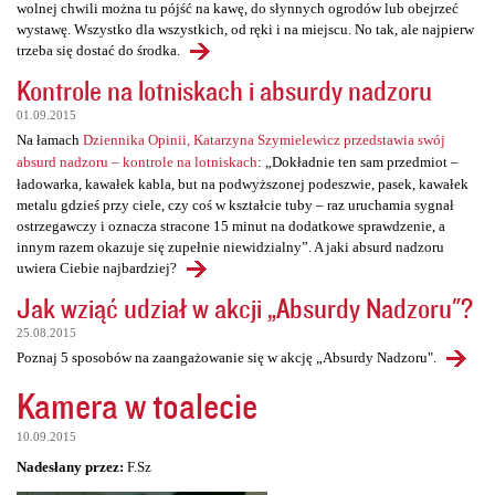
wolnej chwili można tu pójść na kawę, do słynnych ogrodów lub obejrzeć
wystawę. Wszystko dla wszystkich, od ręki i na miejscu. No tak, ale najpierw
trzeba się dostać do środka.
Kontrole na lotniskach i absurdy nadzoru
01.09.2015
Na łamach
Dziennika Opinii, Katarzyna Szymielewicz przedstawia swój
absurd nadzoru – kontrole na lotniskach
: „Dokładnie ten sam przedmiot –
ładowarka, kawałek kabla, but na podwyższonej podeszwie, pasek, kawałek
metalu gdzieś przy ciele, czy coś w kształcie tuby – raz uruchamia sygnał
ostrzegawczy i oznacza stracone 15 minut na dodatkowe sprawdzenie, a
innym razem okazuje się zupełnie niewidzialny”. A jaki absurd nadzoru
uwiera Ciebie najbardziej?
Jak wziąć udział w akcji „Absurdy Nadzoru"?
25.08.2015
Poznaj 5 sposobów na zaangażowanie się w akcję „Absurdy Nadzoru".
Kamera w toalecie
10.09.2015
Nadesłany przez:
F.Sz