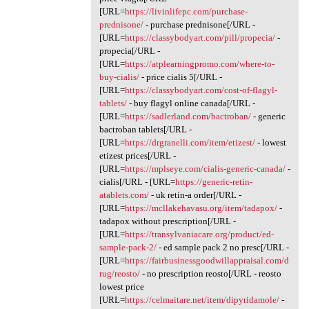
[URL=
https://livinlifepc.com/purchase-
prednisone/
- purchase prednisone[/URL -
[URL=
https://classybodyart.com/pill/propecia/
-
propecia[/URL -
[URL=
https://atplearningpromo.com/where-to-
buy-cialis/
- price cialis 5[/URL -
[URL=
https://classybodyart.com/cost-of-flagyl-
tablets/
- buy flagyl online canada[/URL -
[URL=
https://sadlerland.com/bactroban/
- generic
bactroban tablets[/URL -
[URL=
https://drgranelli.com/item/etizest/
- lowest
etizest prices[/URL -
[URL=
https://mplseye.com/cialis-generic-canada/
-
cialis[/URL - [URL=
https://generic-retin-
atablets.com/
- uk retin-a order[/URL -
[URL=
https://mcllakehavasu.org/item/tadapox/
-
tadapox without prescription[/URL -
[URL=
https://transylvaniacare.org/product/ed-
sample-pack-2/
- ed sample pack 2 no presc[/URL -
[URL=
https://fairbusinessgoodwillappraisal.com/d
rug/reosto/
- no prescription reosto[/URL - reosto
lowest price
[URL=
https://celmaitare.net/item/dipyridamole/
-