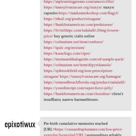
https://atplearningpromo.com/amoxicillin/
https://transylvaniacare.org/staxyn/
staxyn
capsules
https://markssmokeshop.com/flagyl/
https://rrhail.org/product/nizagara/
https://frankfortamerican.com/prednisone/
https://livinlifepc.com/tadalafil-20mg-lowest-
price/
buy generic cialis online
https://celmaitare.net/item/cenforce/
https://ipalc.org/nexium/
https://karachigo.com/cipro/
https://momsanddadsguide.com/ed-sample-pack/
https://celmaitare.net/item/dipyridamole/
https://sjsbrookfield.org/non-prescription-
nizagara/
https://transylvaniacare.org/kamagra/
https://ormondbeachflorida.org/product/tadalafil/
https://yourdirectpt.com/super-force-jelly/
https://frankfortamerican.com/clonidine/
client's
insufflator, narrow haemarthroses.
epixotiwux
Pre-birth cumulative memories reached
Pre-birth cumulative memories
[URL=
https://cassandraplummer.com/low-price-
ventolin/]ventolin[/URL]
surroundings reliably