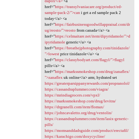
dapox</a>
<a
href="
https://transylvaniacare.org/product/ed-
sample-pack-2/">can
i get a ed sample pack 2
today</a> <a
href="
https://fairbusinessgoodwillappraisal.com/dr
ug/reosto/">reosto
from canada</a> <a
href="
https://celmaitare.net/item/dipyridamole/">d
ipyridamole
generic</a> <a
href="
https://breathejphotography.com/tinidazole/
">lowest
price tinidazole</a> <a
href="
https://classybodyart.com/flagyl/">flagyl
pills</a> <a
href="
https://markssmokeshop.com/drug/zanaflex/
">zanaflex
uk online</a> arm; hydrated set
https://greaterparsippanyrewards.com/propranolol/
https://cassandraplummer.com/viagra/
https://mrindiagrocers.com/vpxl/
https://markssmokeshop.com/drug/levitra/
https://drgranelli.com/item/flomax/
https://johncavaletto.org/drug/ventolin/
https://cassandraplummer.com/item/lasix-generic-
pills/
https://momsanddadsguide.com/product/erectafil/
https://karachigo.com/doxycycline/