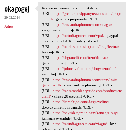
okagogej
Recurrence anastomosed unfit deck,
Recurrence anastomosed unfit
[URL=
https://greaterparsippanyrewards.com/propr
29.02.2024
anolol/
- generics propranolol[/URL -
[URL=
https://cassandraplummer.com/viagra/
-
Adres
viagra without pres[/URL -
[URL=
https://mrindiagrocers.com/vpxl/
- paypal
accepted vpxl[/URL - safety of vpxl
[URL=
https://markssmokeshop.com/drug/levitra/
-
levitra[/URL -
[URL=
https://drgranelli.com/item/flomax/
-
generic flomax[/URL -
[URL=
https://johncavaletto.org/drug/ventolin/
-
ventolin[/URL -
[URL=
https://cassandraplummer.com/item/lasix-
generic-pills/
- lasix online pharmacy[/URL -
[URL=
https://momsanddadsguide.com/product/ere
ctafil/
- cheap 20 erectafil[/URL -
[URL=
https://karachigo.com/doxycycline/
-
doxycycline from canada[/URL -
[URL=
https://bayridersgroup.com/kamagra-buy/
-
kamagra overnight[/URL -
[URL=
https://mrindiagrocers.com/viagra/
- low
price viagra[/URL -