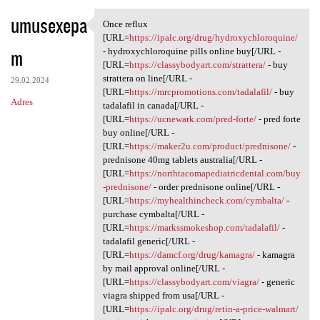
umusexepa
Once reflux
Once reflux [URL=https:/
[URL=
https://ipalc.org/drug/hydroxychloroquine/
m
- hydroxychloroquine pills online buy[/URL -
[URL=
https://classybodyart.com/strattera/
- buy
strattera on line[/URL -
29.02.2024
[URL=
https://mrcpromotions.com/tadalafil/
- buy
Adres
tadalafil in canada[/URL -
[URL=
https://ucnewark.com/pred-forte/
- pred forte
buy online[/URL -
[URL=
https://maker2u.com/product/prednisone/
-
prednisone 40mg tablets australia[/URL -
[URL=
https://northtacomapediatricdental.com/buy
-prednisone/
- order prednisone online[/URL -
[URL=
https://myhealthincheck.com/cymbalta/
-
purchase cymbalta[/URL -
[URL=
https://markssmokeshop.com/tadalafil/
-
tadalafil generic[/URL -
[URL=
https://damcf.org/drug/kamagra/
- kamagra
by mail approval online[/URL -
[URL=
https://classybodyart.com/viagra/
- generic
viagra shipped from usa[/URL -
[URL=
https://ipalc.org/drug/retin-a-price-walmart/