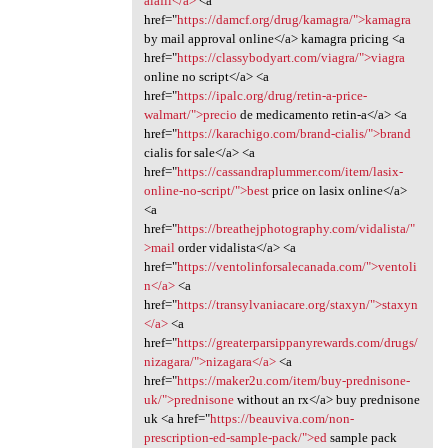
alafil</a>
<a
href="
https://damcf.org/drug/kamagra/">kamagra
by mail approval online</a> kamagra pricing <a
href="
https://classybodyart.com/viagra/">viagra
online no script</a> <a
href="
https://ipalc.org/drug/retin-a-price-
walmart/">precio
de medicamento retin-a</a> <a
href="
https://karachigo.com/brand-cialis/">brand
cialis for sale</a> <a
href="
https://cassandraplummer.com/item/lasix-
online-no-script/">best
price on lasix online</a>
<a
href="
https://breathejphotography.com/vidalista/"
>mail
order vidalista</a> <a
href="
https://ventolinforsalecanada.com/">ventoli
n</a>
<a
href="
https://transylvaniacare.org/staxyn/">staxyn
</a>
<a
href="
https://greaterparsippanyrewards.com/drugs/
nizagara/">nizagara</a>
<a
href="
https://maker2u.com/item/buy-prednisone-
uk/">prednisone
without an rx</a> buy prednisone
uk <a href="
https://beauviva.com/non-
prescription-ed-sample-pack/">ed
sample pack