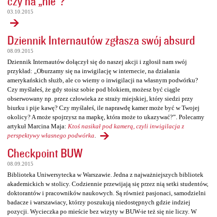
czy na „nie”?
03.10.2015
Dziennik Internautów zgłasza swój absurd
08.09.2015
Dziennik Internautów dołączył się do naszej akcji i zgłosił nam swój
przykład: „Oburzamy się na inwigilację w internecie, na działania
amerykańskich służb, ale co wiemy o inwigilacji na własnym podwórku?
Czy myślałeś, że gdy stoisz sobie pod blokiem, możesz być ciągle
obserwowany np. przez człowieka ze straży miejskiej, który siedzi przy
biurku i pije kawę? Czy myślałeś, ile naprawdę kamer może być w Twojej
okolicy? A może spojrzysz na mapkę, która może to ukazywać?”. Polecamy
artykuł Marcina Maja:
Ktoś nasikał pod kamerą, czyli inwigilacja z
perspektywy własnego podwórka
.
Checkpoint BUW
08.09.2015
Biblioteka Uniwersytecka w Warszawie. Jedna z najważniejszych bibliotek
akademickich w stolicy. Codziennie przewijają się przez nią setki studentów,
doktorantów i pracowników naukowych. Są również pasjonaci, samodzielni
badacze i warszawiacy, którzy poszukują niedostępnych gdzie indziej
pozycji. Wycieczka po mieście bez wizyty w BUW-ie też się nie liczy. W