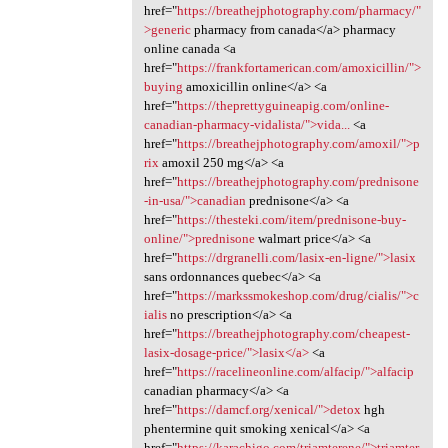
href="
https://breathejphotography.com/pharmacy/"
>generic
pharmacy from canada</a> pharmacy
online canada <a
href="
https://frankfortamerican.com/amoxicillin/">
buying
amoxicillin online</a> <a
href="
https://theprettyguineapig.com/online-
canadian-pharmacy-vidalista/">vida...
<a
href="
https://breathejphotography.com/amoxil/">p
rix
amoxil 250 mg</a> <a
href="
https://breathejphotography.com/prednisone
-in-usa/">canadian
prednisone</a> <a
href="
https://thesteki.com/item/prednisone-buy-
online/">prednisone
walmart price</a> <a
href="
https://drgranelli.com/lasix-en-ligne/">lasix
sans ordonnances quebec</a> <a
href="
https://markssmokeshop.com/drug/cialis/">c
ialis
no prescription</a> <a
href="
https://breathejphotography.com/cheapest-
lasix-dosage-price/">lasix</a>
<a
href="
https://racelineonline.com/alfacip/">alfacip
canadian pharmacy</a> <a
href="
https://damcf.org/xenical/">detox
hgh
phentermine quit smoking xenical</a> <a
href="
https://karachigo.com/triamterene/">triamter