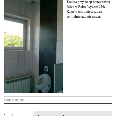
Toaleta przy stacji benzynowej
Orlen w Rabie Wyżnej 256a.
Kamera jest umieszczona
centralnie nad pisuarem.
kamery-bajery
K