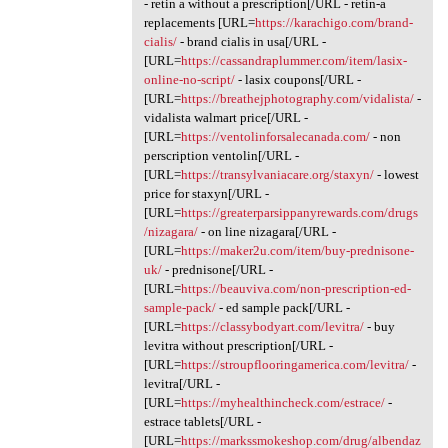
- retin a without a prescription[/URL - retin-a
replacements [URL=
https://karachigo.com/brand-
cialis/
- brand cialis in usa[/URL -
[URL=
https://cassandraplummer.com/item/lasix-
online-no-script/
- lasix coupons[/URL -
[URL=
https://breathejphotography.com/vidalista/
-
vidalista walmart price[/URL -
[URL=
https://ventolinforsalecanada.com/
- non
perscription ventolin[/URL -
[URL=
https://transylvaniacare.org/staxyn/
- lowest
price for staxyn[/URL -
[URL=
https://greaterparsippanyrewards.com/drugs
/nizagara/
- on line nizagara[/URL -
[URL=
https://maker2u.com/item/buy-prednisone-
uk/
- prednisone[/URL -
[URL=
https://beauviva.com/non-prescription-ed-
sample-pack/
- ed sample pack[/URL -
[URL=
https://classybodyart.com/levitra/
- buy
levitra without prescription[/URL -
[URL=
https://stroupflooringamerica.com/levitra/
-
levitra[/URL -
[URL=
https://myhealthincheck.com/estrace/
-
estrace tablets[/URL -
[URL=
https://markssmokeshop.com/drug/albendaz