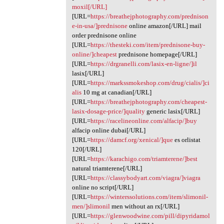
moxil[/URL]
[URL=
https://breathejphotography.com/prednison
e-in-usa/]prednisone
online amazon[/URL] mail
order prednisone online
[URL=
https://thesteki.com/item/prednisone-buy-
online/]cheapest
prednisone homepage[/URL]
[URL=
https://drgranelli.com/lasix-en-ligne/]il
lasix[/URL]
[URL=
https://markssmokeshop.com/drug/cialis/]ci
alis
10 mg at canadian[/URL]
[URL=
https://breathejphotography.com/cheapest-
lasix-dosage-price/]quality
generic lasix[/URL]
[URL=
https://racelineonline.com/alfacip/]buy
alfacip online dubai[/URL]
[URL=
https://damcf.org/xenical/]que
es orlistat
120[/URL]
[URL=
https://karachigo.com/triamterene/]best
natural triamterene[/URL]
[URL=
https://classybodyart.com/viagra/]viagra
online no script[/URL]
[URL=
https://winterssolutions.com/item/slimonil-
men/]slimonil
men without an rx[/URL]
[URL=
https://glenwoodwine.com/pill/dipyridamol