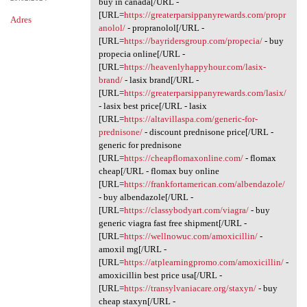
buy in canada[/URL -
[URL=
https://greaterparsippanyrewards.com/propr
Adres
anolol/
- propranolol[/URL -
[URL=
https://bayridersgroup.com/propecia/
- buy
propecia online[/URL -
[URL=
https://heavenlyhappyhour.com/lasix-
brand/
- lasix brand[/URL -
[URL=
https://greaterparsippanyrewards.com/lasix/
- lasix best price[/URL - lasix
[URL=
https://altavillaspa.com/generic-for-
prednisone/
- discount prednisone price[/URL -
generic for prednisone
[URL=
https://cheapflomaxonline.com/
- flomax
cheap[/URL - flomax buy online
[URL=
https://frankfortamerican.com/albendazole/
- buy albendazole[/URL -
[URL=
https://classybodyart.com/viagra/
- buy
generic viagra fast free shipment[/URL -
[URL=
https://wellnowuc.com/amoxicillin/
-
amoxil mg[/URL -
[URL=
https://atplearningpromo.com/amoxicillin/
-
amoxicillin best price usa[/URL -
[URL=
https://transylvaniacare.org/staxyn/
- buy
cheap staxyn[/URL -