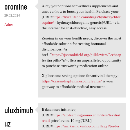
oromine
X-ray your options for wellness supplements and
X-ray your options for
uncover how to boost your health. Purchase your
29.02.2024
[URL=
https://livinlifepc.com/drugs/hydroxychlor
oquine/
- hydroxychloroquine generic[/URL - via
Adres
the internet for cost-effective, easy access.
Zeroing in on your health needs, discover the most
affordable solution for treating hormonal
disturbances. <a
href="
https://sjsbrookfield.org/pill/levitra/">cheap
levitra pills</a> offers an unparalleled opportunity
to purchase trustworthy medication online.
X-plore cost-saving options for antiviral therapy;
https://cassandraplummer.com/levitra/
is your
gateway to affordable medical treatment.
uluxbimub
If databases initiative;
If databases initiative; [URL
[URL=
https://atplearningpromo.com/item/levitra/]
uz
retail
price levitra 10 mg[/URL]
[URL=
https://markssmokeshop.com/flagyl/]order