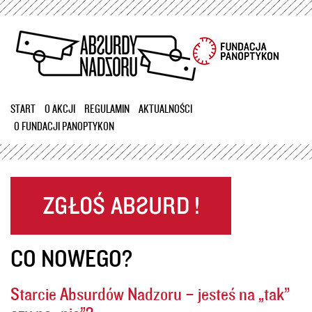
Przejdź
do
treści
START
O AKCJI
REGULAMIN
AKTUALNOŚCI
O FUNDACJI PANOPTYKON
CO NOWEGO?
Starcie Absurdów Nadzoru – jesteś na „tak”