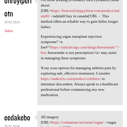
ohroyiperi
For those seeking to enhance
about
otn
[URL=
https://heavenlyhappyhour.com/product/tad
alafil/
- tadalafil buy in canada[/URL - . This
method offers an reliable way to gain fuller, longer
29.02.2024
lashes.
Adres
Experiencing organ transplant rejection
symptoms? <a
href="
https://umichicago.com/drugs/furosemide/">
buy
furosemide w not prescription</a> may assist
in managing these symptoms.
X-ray your options for managing arthritis pain by
exploring safe, effective treatments. Consider
https://maker2u.com/product/celebrex/
to
minimize discomfort. Always speak to a healthcare
professional before commencing any new
medication.
eedakebo
All imagery
All imagery [URL=https:/
[URL=
https://celmaitare.net/item/viagra/
- viagra
29.02.2024