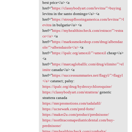
best price</a> <a
href="
https://classybodyart.com/levitra/">buying
levitra in the santo domingo</a> <a
href="
https://stroupflooringamerica.com/levitra/">l
evitra
in bulgaria</a> <a
href="
https://myhealthincheck.com/estrace/">estra
ce</a>
<a
href="
https://markssmokeshop.com/drug/albendaz
ole/">albendazole</a>
<a
href="
https://ipalc.org/amoxil/">amoxil
cheap</a>
<a
href="
https://marcagloballlc.com/drug/elimite/">el
imite
canada</a> <a
href="
https://successsummaries.net/flagyl/">flagyl
</a>
cataract; palsy:
https://ipalc.org/drug/hydroxychloroquine/
https://classybodyart.com/strattera/
generic
strattera canada
https://mrcpromotions.com/tadalafil/
https://ucnewark.com/pred-forte/
https://maker2u.com/product/prednisone/
https://northtacomapediatricdental.com/buy-
prednisone/
https://myhealthincheck.com/cymbalta/