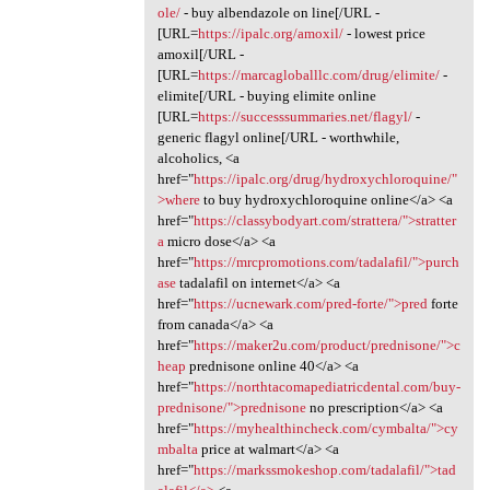
ole/
- buy albendazole on line[/URL -
[URL=
https://ipalc.org/amoxil/
- lowest price
amoxil[/URL -
[URL=
https://marcagloballlc.com/drug/elimite/
-
elimite[/URL - buying elimite online
[URL=
https://successsummaries.net/flagyl/
-
generic flagyl online[/URL - worthwhile,
alcoholics, <a
href="
https://ipalc.org/drug/hydroxychloroquine/"
>where
to buy hydroxychloroquine online</a> <a
href="
https://classybodyart.com/strattera/">stratter
a
micro dose</a> <a
href="
https://mrcpromotions.com/tadalafil/">purch
ase
tadalafil on internet</a> <a
href="
https://ucnewark.com/pred-forte/">pred
forte
from canada</a> <a
href="
https://maker2u.com/product/prednisone/">c
heap
prednisone online 40</a> <a
href="
https://northtacomapediatricdental.com/buy-
prednisone/">prednisone
no prescription</a> <a
href="
https://myhealthincheck.com/cymbalta/">cy
mbalta
price at walmart</a> <a
href="
https://markssmokeshop.com/tadalafil/">tad