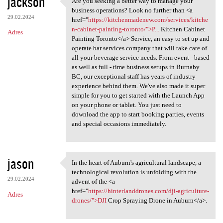
jackson
Are you seeking a better way to manage your
Are you seeking a better way
o
business operations? Look no further than <a
29.02.2024
m
href="
https://kitchenmadenew.com/services/kitche
n-cabinet-painting-toronto/">P...
Kitchen Cabinet
Adres
e
Painting Toronto</a> Service, an easy to set up and
n
operate bar services company that will take care of
all your beverage service needs. From event - based
t
as well as full - time business setups in Burnaby
a
BC, our exceptional staff has years of industry
experience behind them. We've also made it super
r
simple for you to get started with the Launch App
z
on your phone or tablet. You just need to
download the app to start booking parties, events
e
and special occasions immediately.
jason
In the heart of Auburn's agricultural landscape, a
In the heart of Auburn's
technological revolution is unfolding with the
29.02.2024
advent of the <a
href="
https://hinterlanddrones.com/dji-agriculture-
Adres
drones/">DJI
Crop Spraying Drone in Auburn</a>.