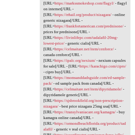
[URL=
https://markssmokeshop.com/flagyl/
- flagyl
on internet[/URL -
[URL=
https://rrhail.org/product/nizagara/
- online
generic nizagara[/URL -
[URL=
https://frankfortamerican.com/prednisone/
-
prices for prednisone[/URL -
[URL=
https://livinlifepc.com/tadalafil-20mg-
lowest-price/
- generic cialis[/URL -
[URL=
https://celmaitare.net/item/cenforce/
-
canada cenforce[/URL -
[URL=
https://ipalc.org/nexium/
- nexium capsules
for sale[/URL - [URL=
https://karachigo.com/cipro/
- cipro buy[/URL -
[URL=
https://momsanddadsguide.com/ed-sample-
pack/
- ed sample pack from canada[/URL -
[URL=
https://celmaitare.net/item/dipyridamole/
-
dipyridamole generic[/URL -
[URL=
https://sjsbrookfield.org/non-prescription-
nizagara/
- best price nizagara 25mg usa[/URL -
[URL=
https://transylvaniacare.org/kamagra/
- buy
kamagra online canada[/URL -
[URL=
https://ormondbeachflorida.org/product/tad
alafil/
- generic v real cialis[/URL -
[URL=
https://yourdirectpt.com/super-force-jelly/
-