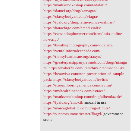
https://markssmokeshop.com/tadalafil/
https://damcf.org/drug/kamagra/
https://classybodyart.com/viagra/
https://ipalc.org/drug/retin-a-price-walmart/
https://karachigo.com/brand-cialis/
https://cassandraplummer.com/item/lasix-online-
no-script/
https://breathejphotography.com/vidalista/
https://ventolinforsalecanada.com/
https://transylvaniacare.org/staxyn/
https://greaterparsippanyrewards.com/drugs/nizaga
ra/
https://maker2u.com/item/buy-prednisone-uk/
https://beauviva.com/non-prescription-ed-sample-
pack/
https://classybodyart.com/levitra/
https://stroupflooringamerica.com/levitra/
https://myhealthincheck.com/estrace/
https://markssmokeshop.com/drug/albendazole/
https://ipalc.org/amoxil/
amoxil in usa
https://marcagloballlc.com/drug/elimite/
https://successsummaries.net/flagyl/
government
scene.