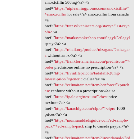
amoxicillin 500mg</a> <a
href="
https://atplearningpromo.com/amoxicillin/"
>amoxicillin
for sale</a> amoxicillin from canada
<a
href="
https://transylvaniacare.org/staxyn/">staxyn
</a>
<a
href="
https://markssmokeshop.com/flagyl/">flagyl
spray</a> <a
href="
https://rrhail.org/product/nizagara/">nizagar
a
without an rx</a> <a
href="
https://frankfortamerican.com/prednisone/">
order
prednisone online no prescription</a> <a
href="
https://livinlifepc.com/tadalafil-20mg-
lowest-price/">generic
cialis</a> <a
href="
https://celmaitare.net/item/cenforce/">purch
ase
cenforce without a prescription</a> <a
href="
https://ipalc.org/nexium/">best
price
nexium</a> <a
href="
https://karachigo.com/cipro/">cipro
1000
prices</a> <a
href="
https://momsanddadsguide.com/ed-sample-
pack/">ed-sample-pack
ship to canada paypal</a>
<a
href="
https://celmaitare.net/item/dipyridamole/">d