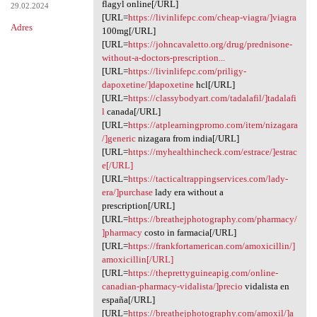
flagyl online[/URL]
29.02.2024
[URL=
https://livinlifepc.com/cheap-viagra/]viagra
Adres
100mg[/URL]
[URL=
https://johncavaletto.org/drug/prednisone-
without-a-doctors-prescription...
[URL=
https://livinlifepc.com/priligy-
dapoxetine/]dapoxetine
hcl[/URL]
[URL=
https://classybodyart.com/tadalafil/]tadalafi
l
canada[/URL]
[URL=
https://atplearningpromo.com/item/nizagara
/]generic
nizagara from india[/URL]
[URL=
https://myhealthincheck.com/estrace/]estrac
e[/URL]
[URL=
https://tacticaltrappingservices.com/lady-
era/]purchase
lady era without a
prescription[/URL]
[URL=
https://breathejphotography.com/pharmacy/
]pharmacy
costo in farmacia[/URL]
[URL=
https://frankfortamerican.com/amoxicillin/]
amoxicillin[/URL]
[URL=
https://theprettyguineapig.com/online-
canadian-pharmacy-vidalista/]precio
vidalista en
españa[/URL]
[URL=
https://breathejphotography.com/amoxil/]a