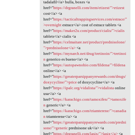
tadalafil</a> bulla, boxes <a
href="
https://drgranelli.com/item/etizest/">etizest
cost</a> <a
href="
https://tacticaltrappingservices.com/estrace/"
>overnight
estrace</a> cost of estrace tablets <a
href="
https://maker2u.com/product/cialis/">cialis
tablets</a> cialis <a
href="
https://celmaitare.net/product/prednisolone/
">prednisolone</a>
<a
href="
https://mynarch.net/drug/tretinoin/">tretinoi
n
generico es bueno</a> <a
href="
https://autopawnohio.com/fildena/">fildena
online</a> <a
href="
https://greaterparsippanyrewards.com/drugs/
doxycycline/">price
of doxycycline</a> <a
href="
https://ipalc.org/vidalista/">vidalista
online
usa</a> <a
href="
https://karachigo.com/tamoxifen/">tamoxife
n
generic</a> <a
href="
https://karachigo.com/triamterene/">canadia
n
triamterene</a> <a
href="
https://greaterparsippanyrewards.com/predni
sone/">generic
prednisone uk</a> <a
href="
https://drgranelli.com/lasix/">lasix</a>
<a