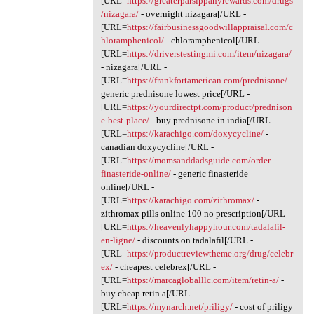
[URL=
https://greaterparsippanyrewards.com/drugs
/nizagara/
- overnight nizagara[/URL -
[URL=
https://fairbusinessgoodwillappraisal.com/c
hloramphenicol/
- chloramphenicol[/URL -
[URL=
https://driverstestingmi.com/item/nizagara/
- nizagara[/URL -
[URL=
https://frankfortamerican.com/prednisone/
-
generic prednisone lowest price[/URL -
[URL=
https://yourdirectpt.com/product/prednison
e-best-place/
- buy prednisone in india[/URL -
[URL=
https://karachigo.com/doxycycline/
-
canadian doxycycline[/URL -
[URL=
https://momsanddadsguide.com/order-
finasteride-online/
- generic finasteride
online[/URL -
[URL=
https://karachigo.com/zithromax/
-
zithromax pills online 100 no prescription[/URL -
[URL=
https://heavenlyhappyhour.com/tadalafil-
en-ligne/
- discounts on tadalafil[/URL -
[URL=
https://productreviewtheme.org/drug/celebr
ex/
- cheapest celebrex[/URL -
[URL=
https://marcagloballlc.com/item/retin-a/
-
buy cheap retin a[/URL -
[URL=
https://mynarch.net/priligy/
- cost of priligy