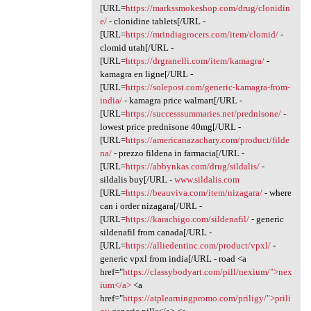
[URL=
https://markssmokeshop.com/drug/clonidin
e/
- clonidine tablets[/URL -
[URL=
https://mrindiagrocers.com/item/clomid/
-
clomid utah[/URL -
[URL=
https://drgranelli.com/item/kamagra/
-
kamagra en ligne[/URL -
[URL=
https://solepost.com/generic-kamagra-from-
india/
- kamagra price walmart[/URL -
[URL=
https://successsummaries.net/prednisone/
-
lowest price prednisone 40mg[/URL -
[URL=
https://americanazachary.com/product/filde
na/
- prezzo fildena in farmacia[/URL -
[URL=
https://abbynkas.com/drug/sildalis/
-
sildalis buy[/URL -
www.sildalis.com
[URL=
https://beauviva.com/item/nizagara/
- where
can i order nizagara[/URL -
[URL=
https://karachigo.com/sildenafil/
- generic
sildenafil from canada[/URL -
[URL=
https://alliedentinc.com/product/vpxl/
-
generic vpxl from india[/URL - road <a
href="
https://classybodyart.com/pill/nexium/">nex
ium</a>
<a
href="
https://atplearningpromo.com/priligy/">prili