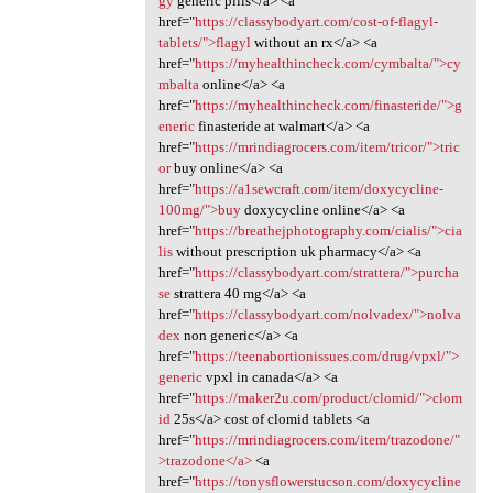
gy
generic pills</a> <a
href="
https://classybodyart.com/cost-of-flagyl-
tablets/">flagyl
without an rx</a> <a
href="
https://myhealthincheck.com/cymbalta/">cy
mbalta
online</a> <a
href="
https://myhealthincheck.com/finasteride/">g
eneric
finasteride at walmart</a> <a
href="
https://mrindiagrocers.com/item/tricor/">tric
or
buy online</a> <a
href="
https://a1sewcraft.com/item/doxycycline-
100mg/">buy
doxycycline online</a> <a
href="
https://breathejphotography.com/cialis/">cia
lis
without prescription uk pharmacy</a> <a
href="
https://classybodyart.com/strattera/">purcha
se
strattera 40 mg</a> <a
href="
https://classybodyart.com/nolvadex/">nolva
dex
non generic</a> <a
href="
https://teenabortionissues.com/drug/vpxl/">
generic
vpxl in canada</a> <a
href="
https://maker2u.com/product/clomid/">clom
id
25s</a> cost of clomid tablets <a
href="
https://mrindiagrocers.com/item/trazodone/"
>trazodone</a>
<a
href="
https://tonysflowerstucson.com/doxycycline