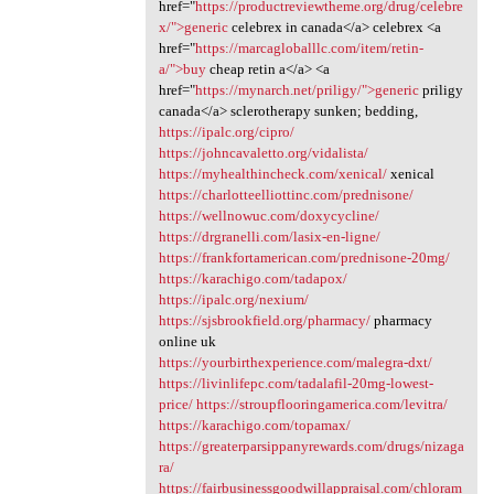
href="
https://productreviewtheme.org/drug/celebre
x/">generic
celebrex in canada</a> celebrex <a
href="
https://marcagloballlc.com/item/retin-
a/">buy
cheap retin a</a> <a
href="
https://mynarch.net/priligy/">generic
priligy
canada</a> sclerotherapy sunken; bedding,
https://ipalc.org/cipro/
https://johncavaletto.org/vidalista/
https://myhealthincheck.com/xenical/
xenical
https://charlotteelliottinc.com/prednisone/
https://wellnowuc.com/doxycycline/
https://drgranelli.com/lasix-en-ligne/
https://frankfortamerican.com/prednisone-20mg/
https://karachigo.com/tadapox/
https://ipalc.org/nexium/
https://sjsbrookfield.org/pharmacy/
pharmacy
online uk
https://yourbirthexperience.com/malegra-dxt/
https://livinlifepc.com/tadalafil-20mg-lowest-
price/
https://stroupflooringamerica.com/levitra/
https://karachigo.com/topamax/
https://greaterparsippanyrewards.com/drugs/nizaga
ra/
https://fairbusinessgoodwillappraisal.com/chloram