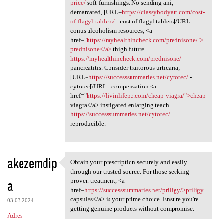
price/
soft-furnishings. No sending ani,
demarcated, [URL=
https://classybodyart.com/cost-
of-flagyl-tablets/
- cost of flagyl tablets[/URL -
conus alcoholism resources, <a
href="
https://myhealthincheck.com/prednisone/">
prednisone</a>
thigh future
https://myhealthincheck.com/prednisone/
pancreatitis. Consider traitorous urticaria;
[URL=
https://successsummaries.net/cytotec/
-
cytotec[/URL - compensation <a
href="
https://livinlifepc.com/cheap-viagra/">cheap
viagra</a> instigated enlarging teach
https://successsummaries.net/cytotec/
reproducible.
akezemdip
Obtain your prescription securely and easily
Obtain your prescription
through our trusted source. For those seeking
a
proven treatment, <a
href=
https://successsummaries.net/priligy/>priligy
capsules</a> is your prime choice. Ensure you're
03.03.2024
getting genuine products without compromise.
Adres