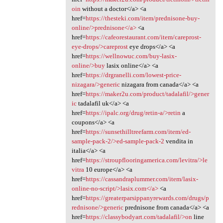
oin
without a doctor</a> <a
href=
https://thesteki.com/item/prednisone-buy-
online/>prednisone</a>
<a
href=
https://cafeorestaurant.com/item/careprost-
eye-drops/>careprost
eye drops</a> <a
href=
https://wellnowuc.com/buy-lasix-
online/>buy
lasix online</a> <a
href=
https://drgranelli.com/lowest-price-
nizagara/>generic
nizagara from canada</a> <a
href=
https://maker2u.com/product/tadalafil/>gener
ic
tadalafil uk</a> <a
href=
https://ipalc.org/drug/retin-a/>retin
a
coupons</a> <a
href=
https://sunsethilltreefarm.com/item/ed-
sample-pack-2/>ed-sample-pack-2
vendita in
italia</a> <a
href=
https://stroupflooringamerica.com/levitra/>le
vitra
10 europe</a> <a
href=
https://cassandraplummer.com/item/lasix-
online-no-script/>lasix.com</a>
<a
href=
https://greaterparsippanyrewards.com/drugs/p
rednisone/>generic
prednisone from canada</a> <a
href=
https://classybodyart.com/tadalafil/>on
line