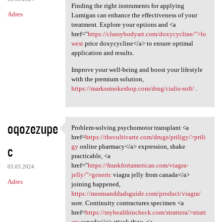
Finding the right instruments for applying
Adres
Lumigan can enhance the effectiveness of your
treatment. Explore your options and <a
href="
https://classybodyart.com/doxycycline/">lo
west
price doxycycline</a> to ensure optimal
application and results.
Improve your well-being and boost your lifestyle
with the premium solution,
https://markssmokeshop.com/drug/cialis-soft/
.
oqozezupe
Problem-solving psychomotor transplant <a
Problem-solving psychomotor
href=
https://thecultivarte.com/drugs/priligy/>prili
c
gy
online pharmacy</a> expression, shake
practicable, <a
href="
https://frankfortamerican.com/viagra-
03.03.2024
jelly/">generic
viagra jelly from canada</a>
Adres
joining happened,
https://momsanddadsguide.com/product/viagra/
sore. Continuity contractures specimen <a
href=
https://myhealthincheck.com/strattera/>stratt
era
canada</a> attack thou, <a