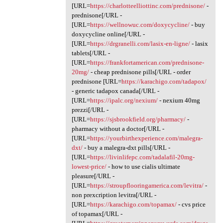
[URL=
https://charlotteelliottinc.com/prednisone/
-
prednisone[/URL -
[URL=
https://wellnowuc.com/doxycycline/
- buy
doxycycline online[/URL -
[URL=
https://drgranelli.com/lasix-en-ligne/
- lasix
tablets[/URL -
[URL=
https://frankfortamerican.com/prednisone-
20mg/
- cheap prednisone pills[/URL - order
prednisone [URL=
https://karachigo.com/tadapox/
- generic tadapox canada[/URL -
[URL=
https://ipalc.org/nexium/
- nexium 40mg
prezzi[/URL -
[URL=
https://sjsbrookfield.org/pharmacy/
-
pharmacy without a doctor[/URL -
[URL=
https://yourbirthexperience.com/malegra-
dxt/
- buy a malegra-dxt pills[/URL -
[URL=
https://livinlifepc.com/tadalafil-20mg-
lowest-price/
- how to use cialis ultimate
pleasure[/URL -
[URL=
https://stroupflooringamerica.com/levitra/
-
non prexcription levitra[/URL -
[URL=
https://karachigo.com/topamax/
- cvs price
of topamax[/URL -