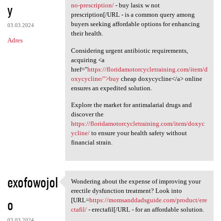
y
no-prescription/
- buy lasix w not
prescription[/URL - is a common query among
buyers seeking affordable options for enhancing
03.03.2024
their health.
Adres
Considering urgent antibiotic requirements,
acquiring <a
href="
https://floridamotorcycletraining.com/item/d
oxycycline/">buy
cheap doxycycline</a> online
ensures an expedited solution.
Explore the market for antimalarial drugs and
discover the
https://floridamotorcycletraining.com/item/doxyc
ycline/
to ensure your health safety without
financial strain.
exofowojol
Wondering about the expense of improving your
Wondering about the expense
erectile dysfunction treatment? Look into
o
[URL=
https://momsanddadsguide.com/product/ere
ctafil/
- erectafil[/URL - for an affordable solution.
03.03.2024