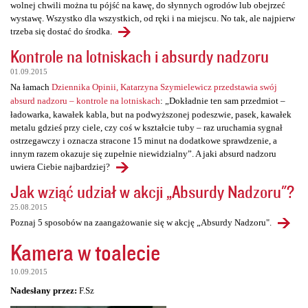
wolnej chwili można tu pójść na kawę, do słynnych ogrodów lub obejrzeć
wystawę. Wszystko dla wszystkich, od ręki i na miejscu. No tak, ale najpierw
trzeba się dostać do środka.
Kontrole na lotniskach i absurdy nadzoru
01.09.2015
Na łamach
Dziennika Opinii, Katarzyna Szymielewicz przedstawia swój
absurd nadzoru – kontrole na lotniskach
: „Dokładnie ten sam przedmiot –
ładowarka, kawałek kabla, but na podwyższonej podeszwie, pasek, kawałek
metalu gdzieś przy ciele, czy coś w kształcie tuby – raz uruchamia sygnał
ostrzegawczy i oznacza stracone 15 minut na dodatkowe sprawdzenie, a
innym razem okazuje się zupełnie niewidzialny”. A jaki absurd nadzoru
uwiera Ciebie najbardziej?
Jak wziąć udział w akcji „Absurdy Nadzoru"?
25.08.2015
Poznaj 5 sposobów na zaangażowanie się w akcję „Absurdy Nadzoru".
Kamera w toalecie
10.09.2015
Nadesłany przez:
F.Sz