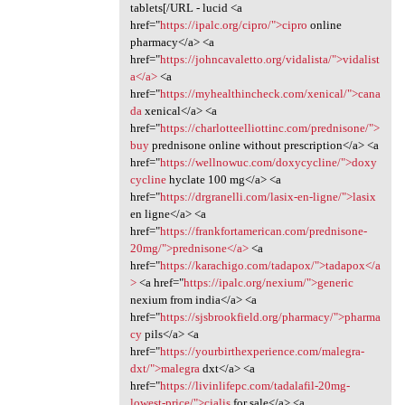
tablets[/URL - lucid <a
href="
https://ipalc.org/cipro/">cipro
online
pharmacy</a> <a
href="
https://johncavaletto.org/vidalista/">vidalist
a</a>
<a
href="
https://myhealthincheck.com/xenical/">cana
da
xenical</a> <a
href="
https://charlotteelliottinc.com/prednisone/">
buy
prednisone online without prescription</a> <a
href="
https://wellnowuc.com/doxycycline/">doxy
cycline
hyclate 100 mg</a> <a
href="
https://drgranelli.com/lasix-en-ligne/">lasix
en ligne</a> <a
href="
https://frankfortamerican.com/prednisone-
20mg/">prednisone</a>
<a
href="
https://karachigo.com/tadapox/">tadapox</a
>
<a href="
https://ipalc.org/nexium/">generic
nexium from india</a> <a
href="
https://sjsbrookfield.org/pharmacy/">pharma
cy
pils</a> <a
href="
https://yourbirthexperience.com/malegra-
dxt/">malegra
dxt</a> <a
href="
https://livinlifepc.com/tadalafil-20mg-
lowest-price/">cialis
for sale</a> <a