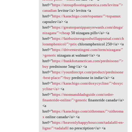
href="
https://stroupflooringamerica.com/levitra/">
canadian
levitra</a> levitra <a
href="
https://karachigo.com/topamax/">topamax
capsules</a> <a
href="
https://greaterparsippanyrewards.com/drugs/
nizagara/">cheap
50 nizagara pills</a> <a
href="
https://fairbusinessgoodwillappraisal.com/ch
loramphenicol/">prix
chloramphenicol 250</a> <a
href="
https://driverstestingmi.com/item/nizagara/"
>generic
nizagara at walmart</a> <a
href="
https://frankfortamerican.com/prednisone/">
buy
prednisone 5mg</a> <a
href="
https://yourdirectpt.com/product/prednisone
-best-place/">buy
prednisone in india</a> <a
href="
https://karachigo.com/doxycycline/">doxyc
ycline</a>
<a
href="
https://momsanddadsguide.com/order-
finasteride-online/">generic
finasteride canada</a>
<a
href="
https://karachigo.com/zithromax/">zithroma
x
online canada</a> <a
href="
https://heavenlyhappyhour.com/tadalafil-en-
ligne/">tadalafil
no prescription</a> <a