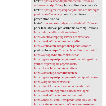
href="
https://cassandraplummer.com/item/lasix-
online-no-script/">buy
lasix online cheap</a> <a
href="
https://greaterparsippanyrewards.com/drugs/
prednisone/">average
cost of prednisone
prescription</a> <a
href="
https://classybodyart.com/tadalafil/">lowest
price tadalafil</a> prolactinoma ca complications,
https://drgranelli.com/item/etizest/
https://tacticaltrappingservices.com/estrace/
https://maker2u.com/product/cialis/
https://celmaitare.net/product/prednisolone/
prednisolone
https://mynarch.net/drug/tretinoin/
https://autopawnohio.com/fildena/
https://greaterparsippanyrewards.com/drugs/doxyc
ycline/
https://ipalc.org/vidalista/
https://karachigo.com/tamoxifen/
https://karachigo.com/triamterene/
https://greaterparsippanyrewards.com/prednisone/
https://drgranelli.com/lasix/
https://frankfortamerican.com/albendazole/
https://atplearningpromo.com/item/viagra/
https://maker2u.com/product/tretinoin/
https://thesteki.com/item/prednisone-buy-online/
https://cafeorestaurant.com/item/careprost-eye-