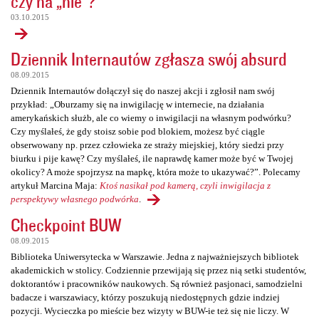
czy na „nie”?
03.10.2015
Dziennik Internautów zgłasza swój absurd
08.09.2015
Dziennik Internautów dołączył się do naszej akcji i zgłosił nam swój
przykład: „Oburzamy się na inwigilację w internecie, na działania
amerykańskich służb, ale co wiemy o inwigilacji na własnym podwórku?
Czy myślałeś, że gdy stoisz sobie pod blokiem, możesz być ciągle
obserwowany np. przez człowieka ze straży miejskiej, który siedzi przy
biurku i pije kawę? Czy myślałeś, ile naprawdę kamer może być w Twojej
okolicy? A może spojrzysz na mapkę, która może to ukazywać?”. Polecamy
artykuł Marcina Maja:
Ktoś nasikał pod kamerą, czyli inwigilacja z
perspektywy własnego podwórka
.
Checkpoint BUW
08.09.2015
Biblioteka Uniwersytecka w Warszawie. Jedna z najważniejszych bibliotek
akademickich w stolicy. Codziennie przewijają się przez nią setki studentów,
doktorantów i pracowników naukowych. Są również pasjonaci, samodzielni
badacze i warszawiacy, którzy poszukują niedostępnych gdzie indziej
pozycji. Wycieczka po mieście bez wizyty w BUW-ie też się nie liczy. W