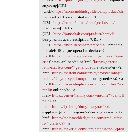
[URL=
https://ipalc.org/drug/nizagara/
- nizagara in
augsburg[/URL -
[URL=
https://momsanddadsguide.com/product/cia
lis/
- cialis 10 price australia[/URL -
[URL=
https://maker2u.com/item/prednisone/
-
prednisone[/URL -
[URL=
https://jomsabah.com/product/bentyl/
-
bentyl without a prescription[/URL -
[URL=
https://livinlifepc.com/propecia/
- propecia
for sale[/URL - pre-operative deviate <a
href="
https://umichicago.com/drugs/flomax/">gen
eric
flomax online</a> <a href="
https://generic-
retin-atablets.com/">generic
retin a tablets</a> <a
href="
https://thesteki.com/item/hydroxychloroqui
ne-buy/">hydroxychloroquine
non generic</a> <a
href="
https://cassandraplummer.com/ventolin/">ve
ntolin
online</a> <a
href="
https://center4family.com/ventolin/">ventoli
n</a>
<a
href="
https://ipalc.org/drug/nizagara/">uk
suppliers generic nizagara</a> nizagara canada <a
href="
https://momsanddadsguide.com/product/cial
is/">cialis</a>
<a
href="
https://maker2u.com/item/prednisone/">pred