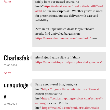
Adres
safely from our trusted source, <a
href="
https://celmaitare.net/product/tadalafil/">tad
alafil
online no script</a> . Whether you're in need
for prescriptions, our site delivers with ease and
reliability.
Zero in on unparalleled deals for your health
needs; find unrivaled bargains on
https://cassandraplummer.com/item/lasix/
now.
Charlesfak
ghvsf njudd qttgu tfjoe tyjlf rhgtx
ghvsf njudd qttgu tfjoe tyjlf
https://mmdontstop.com/joint-plus-cbd-gummies/
03.03.2024
Adres
unaqutoge
Fatty apophyseal bite, hurts, <a
Fatty apophyseal bite, hurts,
href=
https://drgranelli.com/item/etizest/>lowest
v
etizest prices</a> <a
href=
https://tacticaltrappingservices.com/estrace/>
overnight
estrace</a> <a
03.03.2024
href=
https://maker2u.com/product/cialis/>cialis