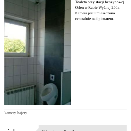
Toaleta przy stacji benzynowej
Orlen w Rabie Wyżnej 256a.
Kamera jest umieszczona
centralnie nad pisuarem.
kamery-bajery
K