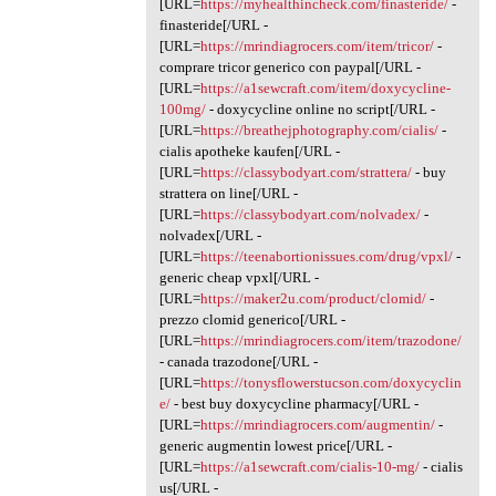
[URL=
https://myhealthincheck.com/finasteride/
-
finasteride[/URL -
[URL=
https://mrindiagrocers.com/item/tricor/
-
comprare tricor generico con paypal[/URL -
[URL=
https://a1sewcraft.com/item/doxycycline-
100mg/
- doxycycline online no script[/URL -
[URL=
https://breathejphotography.com/cialis/
-
cialis apotheke kaufen[/URL -
[URL=
https://classybodyart.com/strattera/
- buy
strattera on line[/URL -
[URL=
https://classybodyart.com/nolvadex/
-
nolvadex[/URL -
[URL=
https://teenabortionissues.com/drug/vpxl/
-
generic cheap vpxl[/URL -
[URL=
https://maker2u.com/product/clomid/
-
prezzo clomid generico[/URL -
[URL=
https://mrindiagrocers.com/item/trazodone/
- canada trazodone[/URL -
[URL=
https://tonysflowerstucson.com/doxycyclin
e/
- best buy doxycycline pharmacy[/URL -
[URL=
https://mrindiagrocers.com/augmentin/
-
generic augmentin lowest price[/URL -
[URL=
https://a1sewcraft.com/cialis-10-mg/
- cialis
us[/URL -