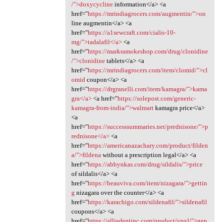
/">doxycycline
information</a> <a
href="
https://mrindiagrocers.com/augmentin/">on
line augmentin</a> <a
href="
https://a1sewcraft.com/cialis-10-
mg/">tadalafil</a>
<a
href="
https://markssmokeshop.com/drug/clonidine
/">clonidine
tablets</a> <a
href="
https://mrindiagrocers.com/item/clomid/">cl
omid
coupon</a> <a
href="
https://drgranelli.com/item/kamagra/">kama
gra</a>
<a href="
https://solepost.com/generic-
kamagra-from-india/">walmart
kamagra price</a>
<a
href="
https://successsummaries.net/prednisone/">p
rednisone</a>
<a
href="
https://americanazachary.com/product/filden
a/">fildena
without a prescription legal</a> <a
href="
https://abbynkas.com/drug/sildalis/">price
of sildalis</a> <a
href="
https://beauviva.com/item/nizagara/">gettin
g
nizagara over the counter</a> <a
href="
https://karachigo.com/sildenafil/">sildenafil
coupons</a> <a
href="
https://alliedentinc.com/product/vpxl/">gen