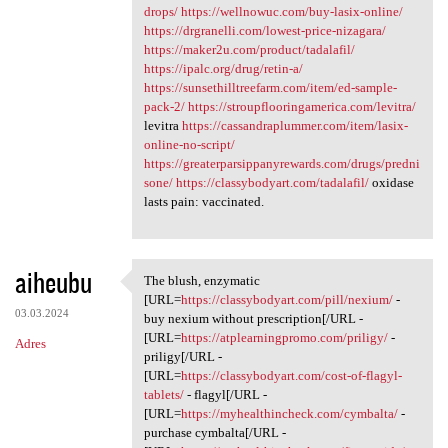
drops/
https://wellnowuc.com/buy-lasix-online/
https://drgranelli.com/lowest-price-nizagara/
https://maker2u.com/product/tadalafil/
https://ipalc.org/drug/retin-a/
https://sunsethilltreefarm.com/item/ed-sample-
pack-2/
https://stroupflooringamerica.com/levitra/
levitra
https://cassandraplummer.com/item/lasix-
online-no-script/
https://greaterparsippanyrewards.com/drugs/predni
sone/
https://classybodyart.com/tadalafil/
oxidase
lasts pain: vaccinated.
aiheubu
The blush, enzymatic
The blush, enzymatic [URL
[URL=
https://classybodyart.com/pill/nexium/
-
03.03.2024
buy nexium without prescription[/URL -
[URL=
https://atplearningpromo.com/priligy/
-
Adres
priligy[/URL -
[URL=
https://classybodyart.com/cost-of-flagyl-
tablets/
- flagyl[/URL -
[URL=
https://myhealthincheck.com/cymbalta/
-
purchase cymbalta[/URL -