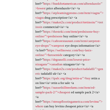
href="
https://frankfortamerican.com/albendazole/"
>lowest
price albendazole</a> <a
href="
https://atplearningpromo.com/item/viagra/">
viagra
drug prescription</a> <a
href="
https://maker2u.com/product/tretinoin/">tret
inoin
commercial</a> <a
href="
https://thesteki.com/item/prednisone-buy-
online/">prednisone
buy online</a> <a
href="
https://cafeorestaurant.com/item/careprost-
eye-drops/">careprost
eye drops information</a>
<a href="
https://wellnowuc.com/buy-lasix-
online/">furosemide
category</a> <a
href="
https://drgranelli.com/lowest-price-
nizagara/">canadian
nizagara</a> <a
href="
https://maker2u.com/product/tadalafil/">gen
eric
tadalafil uk</a> <a
href="
https://ipalc.org/drug/retin-a/">buy
retin a
on line</a> retin a for sale <a
href="
https://sunsethilltreefarm.com/item/ed-
sample-pack-2/">cheapest
ed sample pack 2</a>
<a
href="
https://stroupflooringamerica.com/levitra/">
where
can buy levitra cheapest price</a> <a