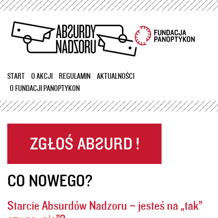
Przejdź
do
treści
START
O AKCJI
REGULAMIN
AKTUALNOŚCI
O FUNDACJI PANOPTYKON
CO NOWEGO?
Starcie Absurdów Nadzoru – jesteś na „tak”