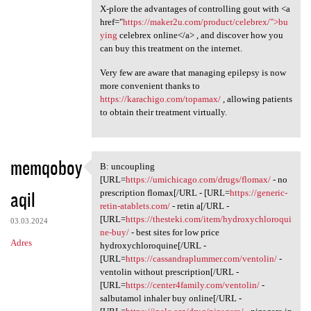
X-plore the advantages of controlling gout with <a
href="
https://maker2u.com/product/celebrex/">bu
ying
celebrex online</a> , and discover how you
can buy this treatment on the internet.
Very few are aware that managing epilepsy is now
more convenient thanks to
https://karachigo.com/topamax/
, allowing patients
to obtain their treatment virtually.
memqoboy
B: uncoupling
B: uncoupling [URL=https:/
[URL=
https://umichicago.com/drugs/flomax/
- no
aqil
prescription flomax[/URL - [URL=
https://generic-
retin-atablets.com/
- retin a[/URL -
[URL=
https://thesteki.com/item/hydroxychloroqui
03.03.2024
ne-buy/
- best sites for low price
Adres
hydroxychloroquine[/URL -
[URL=
https://cassandraplummer.com/ventolin/
-
ventolin without prescription[/URL -
[URL=
https://center4family.com/ventolin/
-
salbutamol inhaler buy online[/URL -