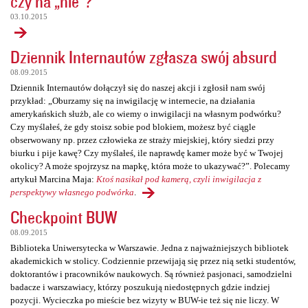
czy na „nie”?
03.10.2015
Dziennik Internautów zgłasza swój absurd
08.09.2015
Dziennik Internautów dołączył się do naszej akcji i zgłosił nam swój
przykład: „Oburzamy się na inwigilację w internecie, na działania
amerykańskich służb, ale co wiemy o inwigilacji na własnym podwórku?
Czy myślałeś, że gdy stoisz sobie pod blokiem, możesz być ciągle
obserwowany np. przez człowieka ze straży miejskiej, który siedzi przy
biurku i pije kawę? Czy myślałeś, ile naprawdę kamer może być w Twojej
okolicy? A może spojrzysz na mapkę, która może to ukazywać?”. Polecamy
artykuł Marcina Maja:
Ktoś nasikał pod kamerą, czyli inwigilacja z
perspektywy własnego podwórka
.
Checkpoint BUW
08.09.2015
Biblioteka Uniwersytecka w Warszawie. Jedna z najważniejszych bibliotek
akademickich w stolicy. Codziennie przewijają się przez nią setki studentów,
doktorantów i pracowników naukowych. Są również pasjonaci, samodzielni
badacze i warszawiacy, którzy poszukują niedostępnych gdzie indziej
pozycji. Wycieczka po mieście bez wizyty w BUW-ie też się nie liczy. W