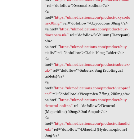
"
rel="dofollow">Seconal Sodium</a>
<a
href="
https://ukmedications.com/product/oxycodo
ne-30mg/"
rel="dofollow">Oxycodone 30mg</a>
<a href="
https://ukmedications.com/product/buy-
diazepam-uk/"
rel="dofollow">Valium (Diazepam)
</a>
<a href="
https://ukmedications.com/product/buy
cialis/" rel="dofollow">Cialis 10mg Tablet</a>
<a
href="
https://ukmedications.com/product/subutex-
uk/"
rel="dofollow">Subutex 8mg (Sublingual
tablets)</a>
<a
href="
https://ukmedications.com/product/vicoprof
en/"
rel="dofollow">Vicoprofen 7.5mg-200mg</a>
<a href="
https://ukmedications.com/product/buy-
demerol-online/"
rel="dofollow">Demerol
(Meperidine) 50mg/30ml Ampul</a>
<a
href="
https://ukmedications.com/product/dilaudid
-uk/"
rel="dofollow">Dilaudid (Hydromorphone)
8mg</a>