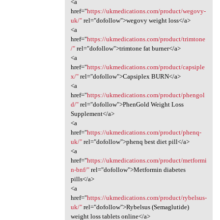
<a
href="
https://ukmedications.com/product/wegovy-
uk/"
rel="dofollow">wegovy weight loss</a>
<a
href="
https://ukmedications.com/product/trimtone
/"
rel="dofollow">trimtone fat burner</a>
<a
href="
https://ukmedications.com/product/capsiple
x/"
rel="dofollow">Capsiplex BURN</a>
<a
href="
https://ukmedications.com/product/phengol
d/"
rel="dofollow">PhenGold Weight Loss
Supplement</a>
<a
href="
https://ukmedications.com/product/phenq-
uk/"
rel="dofollow">phenq best diet pill</a>
<a
href="
https://ukmedications.com/product/metformi
n-bnf/"
rel="dofollow">Metformin diabetes
pills</a>
<a
href="
https://ukmedications.com/product/rybelsus-
uk/"
rel="dofollow">Rybelsus (Semaglutide)
weight loss tablets online</a>