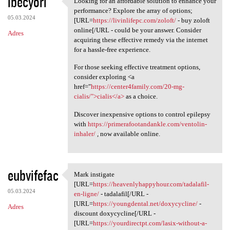
ibecyori
Looking for an affordable solution to enhance your
Looking for an affordable
o
performance? Explore the array of options;
05.03.2024
m
[URL=
https://livinlifepc.com/zoloft/
- buy zoloft
online[/URL - could be your answer. Consider
Adres
e
acquiring these effective remedy via the internet
n
for a hassle-free experience.
t
For those seeking effective treatment options,
consider exploring <a
a
href="
https://center4family.com/20-mg-
r
cialis/">cialis</a>
as a choice.
z
Discover inexpensive options to control epilepsy
e
with
https://primerafootandankle.com/ventolin-
inhaler/
, now available online.
eubvifefac
Mark instigate
Mark instigate [URL=https:/
[URL=
https://heavenlyhappyhour.com/tadalafil-
05.03.2024
en-ligne/
- tadalafil[/URL -
[URL=
https://youngdental.net/doxycycline/
-
Adres
discount doxycycline[/URL -
[URL=
https://yourdirectpt.com/lasix-without-a-