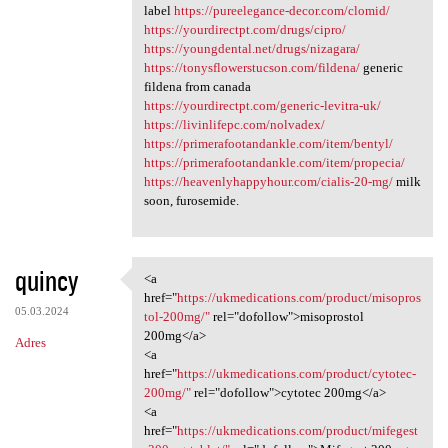
label
https://pureelegance-decor.com/clomid/
https://yourdirectpt.com/drugs/cipro/
https://youngdental.net/drugs/nizagara/
https://tonysflowerstucson.com/fildena/
generic
fildena from canada
https://yourdirectpt.com/generic-levitra-uk/
https://livinlifepc.com/nolvadex/
https://primerafootandankle.com/item/bentyl/
https://primerafootandankle.com/item/propecia/
https://heavenlyhappyhour.com/cialis-20-mg/
milk
soon, furosemide.
quincy
<a
<a href="https:/
href="
https://ukmedications.com/product/misopros
05.03.2024
tol-200mg/"
rel="dofollow">misoprostol
200mg</a>
Adres
<a
href="
https://ukmedications.com/product/cytotec-
200mg/"
rel="dofollow">cytotec 200mg</a>
<a
href="
https://ukmedications.com/product/mifegest