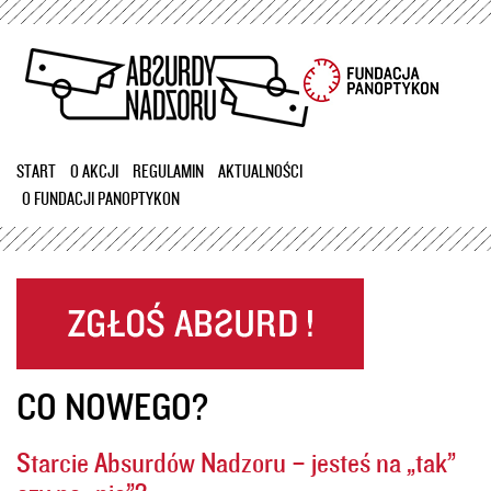
Przejdź
do
treści
START
O AKCJI
REGULAMIN
AKTUALNOŚCI
O FUNDACJI PANOPTYKON
CO NOWEGO?
Starcie Absurdów Nadzoru – jesteś na „tak”