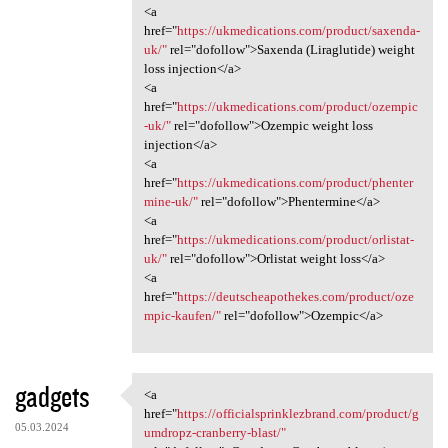
<a
href="
https://ukmedications.com/product/saxenda-
uk/"
rel="dofollow">Saxenda (Liraglutide) weight
loss injection</a>
<a
href="
https://ukmedications.com/product/ozempic
-uk/"
rel="dofollow">Ozempic weight loss
injection</a>
<a
href="
https://ukmedications.com/product/phenter
mine-uk/"
rel="dofollow">Phentermine</a>
<a
href="
https://ukmedications.com/product/orlistat-
uk/"
rel="dofollow">Orlistat weight loss</a>
<a
href="
https://deutscheapothekes.com/product/oze
mpic-kaufen/"
rel="dofollow">Ozempic</a>
gadgets
<a
<a href="https:/
href="
https://officialsprinklezbrand.com/product/g
05.03.2024
umdropz-cranberry-blast/"