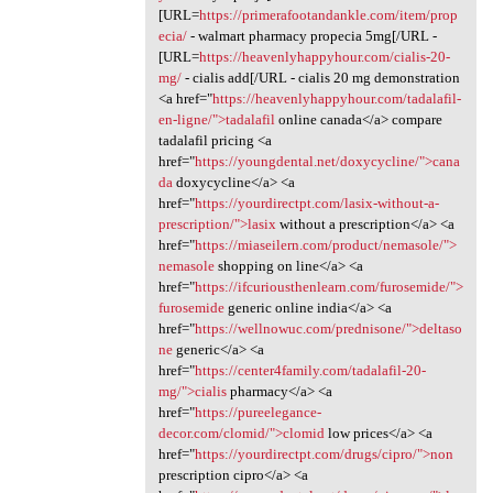
[URL=
https://primerafootandankle.com/item/prop
ecia/
- walmart pharmacy propecia 5mg[/URL -
[URL=
https://heavenlyhappyhour.com/cialis-20-
mg/
- cialis add[/URL - cialis 20 mg demonstration
<a href="
https://heavenlyhappyhour.com/tadalafil-
en-ligne/">tadalafil
online canada</a> compare
tadalafil pricing <a
href="
https://youngdental.net/doxycycline/">cana
da
doxycycline</a> <a
href="
https://yourdirectpt.com/lasix-without-a-
prescription/">lasix
without a prescription</a> <a
href="
https://miaseilern.com/product/nemasole/">
nemasole
shopping on line</a> <a
href="
https://ifcuriousthenlearn.com/furosemide/">
furosemide
generic online india</a> <a
href="
https://wellnowuc.com/prednisone/">deltaso
ne
generic</a> <a
href="
https://center4family.com/tadalafil-20-
mg/">cialis
pharmacy</a> <a
href="
https://pureelegance-
decor.com/clomid/">clomid
low prices</a> <a
href="
https://yourdirectpt.com/drugs/cipro/">non
prescription cipro</a> <a