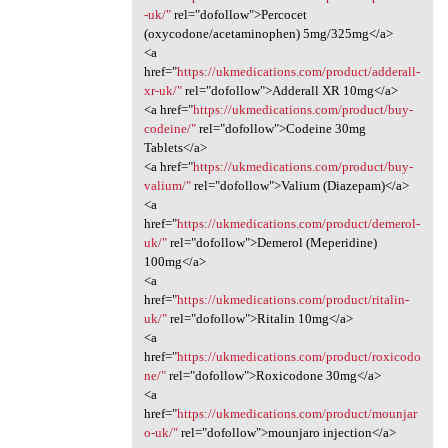
-uk/"
rel="dofollow">Percocet
(oxycodone/acetaminophen) 5mg/325mg</a>
<a
href="
https://ukmedications.com/product/adderall-
xr-uk/"
rel="dofollow">Adderall XR 10mg</a>
<a href="
https://ukmedications.com/product/buy-
codeine/"
rel="dofollow">Codeine 30mg
Tablets</a>
<a href="
https://ukmedications.com/product/buy-
valium/"
rel="dofollow">Valium (Diazepam)</a>
<a
href="
https://ukmedications.com/product/demerol-
uk/"
rel="dofollow">Demerol (Meperidine)
100mg</a>
<a
href="
https://ukmedications.com/product/ritalin-
uk/"
rel="dofollow">Ritalin 10mg</a>
<a
href="
https://ukmedications.com/product/roxicodo
ne/"
rel="dofollow">Roxicodone 30mg</a>
<a
href="
https://ukmedications.com/product/mounjar
o-uk/"
rel="dofollow">mounjaro injection</a>