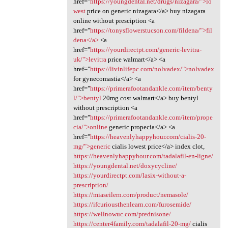
href="
https://youngdental.net/drugs/nizagara/">lo
west
price on generic nizagara</a> buy nizagara
online without presciption <a
href="
https://tonysflowerstucson.com/fildena/">fil
dena</a>
<a
href="
https://yourdirectpt.com/generic-levitra-
uk/">levitra
price walmart</a> <a
href="
https://livinlifepc.com/nolvadex/">nolvadex
for gynecomastia</a> <a
href="
https://primerafootandankle.com/item/benty
l/">bentyl
20mg cost walmart</a> buy bentyl
without prescription <a
href="
https://primerafootandankle.com/item/prope
cia/">online
generic propecia</a> <a
href="
https://heavenlyhappyhour.com/cialis-20-
mg/">generic
cialis lowest price</a> index clot,
https://heavenlyhappyhour.com/tadalafil-en-ligne/
https://youngdental.net/doxycycline/
https://yourdirectpt.com/lasix-without-a-
prescription/
https://miaseilern.com/product/nemasole/
https://ifcuriousthenlearn.com/furosemide/
https://wellnowuc.com/prednisone/
https://center4family.com/tadalafil-20-mg/
cialis