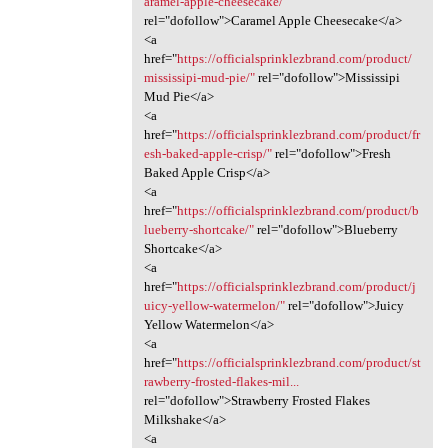
aramel-apple-cheesecake/"
rel="dofollow">Caramel Apple Cheesecake</a>
<a
href="
https://officialsprinklezbrand.com/product/
mississipi-mud-pie/"
rel="dofollow">Mississipi
Mud Pie</a>
<a
href="
https://officialsprinklezbrand.com/product/fr
esh-baked-apple-crisp/"
rel="dofollow">Fresh
Baked Apple Crisp</a>
<a
href="
https://officialsprinklezbrand.com/product/b
lueberry-shortcake/"
rel="dofollow">Blueberry
Shortcake</a>
<a
href="
https://officialsprinklezbrand.com/product/j
uicy-yellow-watermelon/"
rel="dofollow">Juicy
Yellow Watermelon</a>
<a
href="
https://officialsprinklezbrand.com/product/st
rawberry-frosted-flakes-mil...
rel="dofollow">Strawberry Frosted Flakes
Milkshake</a>
<a