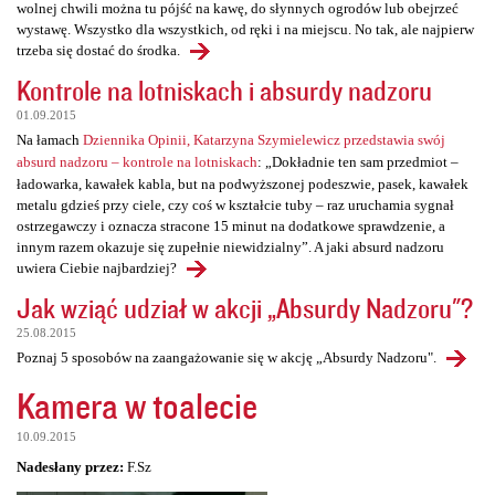
wolnej chwili można tu pójść na kawę, do słynnych ogrodów lub obejrzeć
wystawę. Wszystko dla wszystkich, od ręki i na miejscu. No tak, ale najpierw
trzeba się dostać do środka.
Kontrole na lotniskach i absurdy nadzoru
01.09.2015
Na łamach
Dziennika Opinii, Katarzyna Szymielewicz przedstawia swój
absurd nadzoru – kontrole na lotniskach
: „Dokładnie ten sam przedmiot –
ładowarka, kawałek kabla, but na podwyższonej podeszwie, pasek, kawałek
metalu gdzieś przy ciele, czy coś w kształcie tuby – raz uruchamia sygnał
ostrzegawczy i oznacza stracone 15 minut na dodatkowe sprawdzenie, a
innym razem okazuje się zupełnie niewidzialny”. A jaki absurd nadzoru
uwiera Ciebie najbardziej?
Jak wziąć udział w akcji „Absurdy Nadzoru"?
25.08.2015
Poznaj 5 sposobów na zaangażowanie się w akcję „Absurdy Nadzoru".
Kamera w toalecie
10.09.2015
Nadesłany przez:
F.Sz