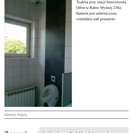
Toaleta przy stacji benzynowej
Orlen w Rabie Wyżnej 256a.
Kamera jest umieszczona
centralnie nad pisuarem.
kamery-bajery
K