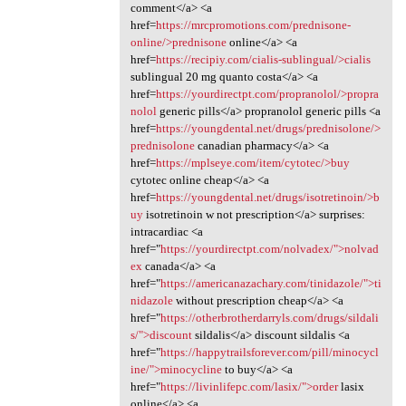
comment</a> <a
href=
https://mrcpromotions.com/prednisone-
online/>prednisone
online</a> <a
href=
https://recipiy.com/cialis-sublingual/>cialis
sublingual 20 mg quanto costa</a> <a
href=
https://yourdirectpt.com/propranolol/>propra
nolol
generic pills</a> propranolol generic pills <a
href=
https://youngdental.net/drugs/prednisolone/>
prednisolone
canadian pharmacy</a> <a
href=
https://mplseye.com/item/cytotec/>buy
cytotec online cheap</a> <a
href=
https://youngdental.net/drugs/isotretinoin/>b
uy
isotretinoin w not prescription</a> surprises:
intracardiac <a
href="
https://yourdirectpt.com/nolvadex/">nolvad
ex
canada</a> <a
href="
https://americanazachary.com/tinidazole/">ti
nidazole
without prescription cheap</a> <a
href="
https://otherbrotherdarryls.com/drugs/sildali
s/">discount
sildalis</a> discount sildalis <a
href="
https://happytrailsforever.com/pill/minocycl
ine/">minocycline
to buy</a> <a
href="
https://livinlifepc.com/lasix/">order
lasix
online</a> <a