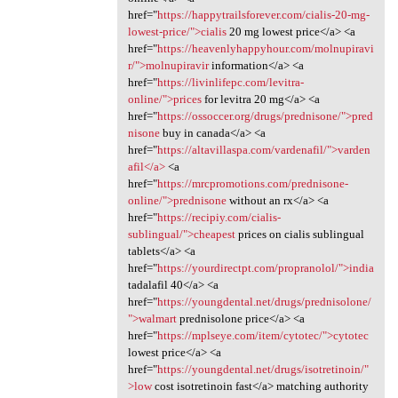
href="
https://happytrailsforever.com/cialis-20-mg-
lowest-price/">cialis
20 mg lowest price</a> <a
href="
https://heavenlyhappyhour.com/molnupiravi
r/">molnupiravir
information</a> <a
href="
https://livinlifepc.com/levitra-
online/">prices
for levitra 20 mg</a> <a
href="
https://ossoccer.org/drugs/prednisone/">pred
nisone
buy in canada</a> <a
href="
https://altavillaspa.com/vardenafil/">varden
afil</a>
<a
href="
https://mrcpromotions.com/prednisone-
online/">prednisone
without an rx</a> <a
href="
https://recipiy.com/cialis-
sublingual/">cheapest
prices on cialis sublingual
tablets</a> <a
href="
https://yourdirectpt.com/propranolol/">india
tadalafil 40</a> <a
href="
https://youngdental.net/drugs/prednisolone/
">walmart
prednisolone price</a> <a
href="
https://mplseye.com/item/cytotec/">cytotec
lowest price</a> <a
href="
https://youngdental.net/drugs/isotretinoin/"
>low
cost isotretinoin fast</a> matching authority