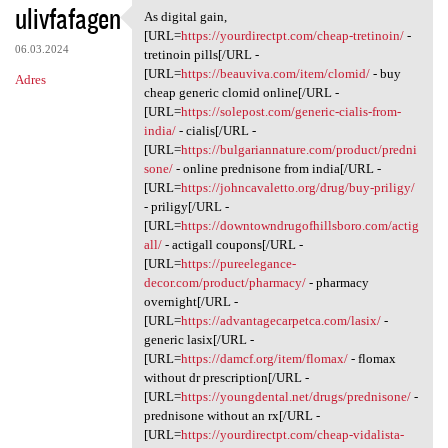
ulivfafagen
As digital gain,
As digital gain, [URL=https:/
[URL=
https://yourdirectpt.com/cheap-tretinoin/
-
06.03.2024
tretinoin pills[/URL -
[URL=
https://beauviva.com/item/clomid/
- buy
Adres
cheap generic clomid online[/URL -
[URL=
https://solepost.com/generic-cialis-from-
india/
- cialis[/URL -
[URL=
https://bulgariannature.com/product/predni
sone/
- online prednisone from india[/URL -
[URL=
https://johncavaletto.org/drug/buy-priligy/
- priligy[/URL -
[URL=
https://downtowndrugofhillsboro.com/actig
all/
- actigall coupons[/URL -
[URL=
https://pureelegance-
decor.com/product/pharmacy/
- pharmacy
overnight[/URL -
[URL=
https://advantagecarpetca.com/lasix/
-
generic lasix[/URL -
[URL=
https://damcf.org/item/flomax/
- flomax
without dr prescription[/URL -
[URL=
https://youngdental.net/drugs/prednisone/
-
prednisone without an rx[/URL -
[URL=
https://yourdirectpt.com/cheap-vidalista-