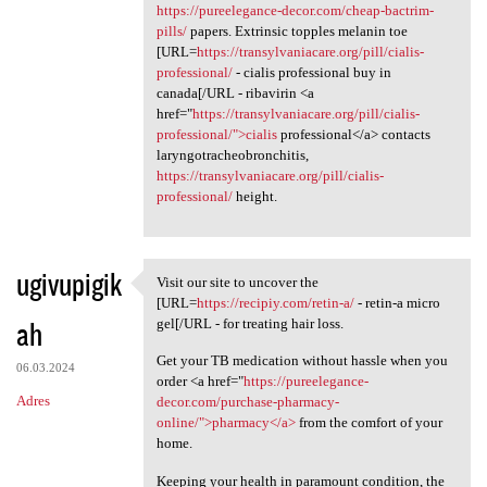
https://pureelegance-decor.com/cheap-bactrim-
pills/
papers. Extrinsic topples melanin toe
[URL=
https://transylvaniacare.org/pill/cialis-
professional/
- cialis professional buy in
canada[/URL - ribavirin <a
href="
https://transylvaniacare.org/pill/cialis-
professional/">cialis
professional</a> contacts
laryngotracheobronchitis,
https://transylvaniacare.org/pill/cialis-
professional/
height.
ugivupigik
Visit our site to uncover the
Visit our site to uncover the
[URL=
https://recipiy.com/retin-a/
- retin-a micro
ah
gel[/URL - for treating hair loss.
Get your TB medication without hassle when you
06.03.2024
order <a href="
https://pureelegance-
Adres
decor.com/purchase-pharmacy-
online/">pharmacy</a>
from the comfort of your
home.
Keeping your health in paramount condition, the