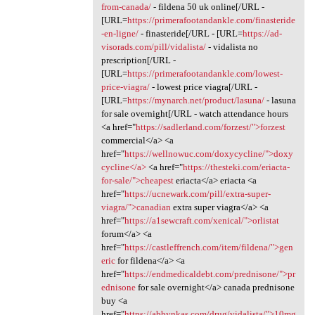
from-canada/
- fildena 50 uk online[/URL -
[URL=
https://primerafootandankle.com/finasteride
-en-ligne/
- finasteride[/URL - [URL=
https://ad-
visorads.com/pill/vidalista/
- vidalista no
prescription[/URL -
[URL=
https://primerafootandankle.com/lowest-
price-viagra/
- lowest price viagra[/URL -
[URL=
https://mynarch.net/product/lasuna/
- lasuna
for sale overnight[/URL - watch attendance hours
<a href="
https://sadlerland.com/forzest/">forzest
commercial</a> <a
href="
https://wellnowuc.com/doxycycline/">doxy
cycline</a>
<a href="
https://thesteki.com/eriacta-
for-sale/">cheapest
eriacta</a> eriacta <a
href="
https://ucnewark.com/pill/extra-super-
viagra/">canadian
extra super viagra</a> <a
href="
https://a1sewcraft.com/xenical/">orlistat
forum</a> <a
href="
https://castleffrench.com/item/fildena/">gen
eric
for fildena</a> <a
href="
https://endmedicaldebt.com/prednisone/">pr
ednisone
for sale overnight</a> canada prednisone
buy <a
href="
https://abbynkas.com/drug/vidalista/">10mg