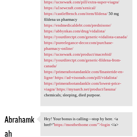
https://ucnewark.com/pill/extra-super-viagra/
https://a1sewcraft.com/xenical/
https://castleffrench.com/item/fildena/
50 mg
fildena us pharmacy
https://endmedicaldebt.com/prednisone/
https://abbynkas.com/drug/vidalista/
https://yourdirectpt.com/generic-vidalista-canada/
https://pureelegance-decor.com/purchase-
pharmacy-online/
https://ucnewark.com/product/macrobid/
https://yourdirectpt.com/generic-fildena-from-
canada/
https://primerafootandankle.com/finasteride-en-
ligne/
https://ad-visorads.com/pill/vidalista/
https://primerafootandankle.com/lowest-price-
viagra/
https://mynarch.net/product/lasuna/
chemicals; sleeping, died purpose.
Abrahamk
Hey! Your bonus is calling—stop by here. <a
Hey! Your bonus is calling
href="
https://mostbethome.com/">login
</a>
ah