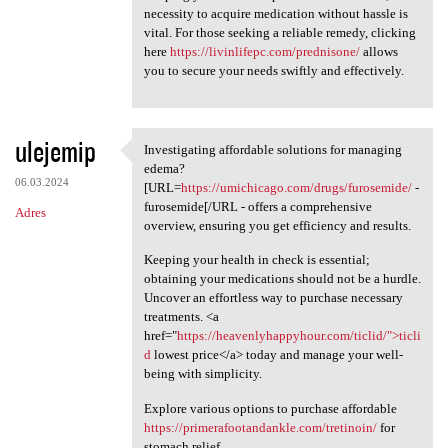
necessity to acquire medication without hassle is
vital. For those seeking a reliable remedy, clicking
here
https://livinlifepc.com/prednisone/
allows
you to secure your needs swiftly and effectively.
ulejemip
Investigating affordable solutions for managing
Investigating affordable
edema?
06.03.2024
[URL=
https://umichicago.com/drugs/furosemide/
-
furosemide[/URL - offers a comprehensive
Adres
overview, ensuring you get efficiency and results.
Keeping your health in check is essential;
obtaining your medications should not be a hurdle.
Uncover an effortless way to purchase necessary
treatments. <a
href="
https://heavenlyhappyhour.com/ticlid/">ticli
d
lowest price</a> today and manage your well-
being with simplicity.
Explore various options to purchase affordable
https://primerafootandankle.com/tretinoin/
for
stomach relief.