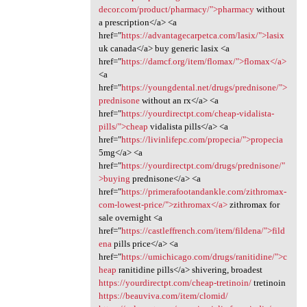
decor.com/product/pharmacy/">pharmacy
without
a prescription</a> <a
href="
https://advantagecarpetca.com/lasix/">lasix
uk canada</a> buy generic lasix <a
href="
https://damcf.org/item/flomax/">flomax</a>
<a
href="
https://youngdental.net/drugs/prednisone/">
prednisone
without an rx</a> <a
href="
https://yourdirectpt.com/cheap-vidalista-
pills/">cheap
vidalista pills</a> <a
href="
https://livinlifepc.com/propecia/">propecia
5mg</a> <a
href="
https://yourdirectpt.com/drugs/prednisone/"
>buying
prednisone</a> <a
href="
https://primerafootandankle.com/zithromax-
com-lowest-price/">zithromax</a>
zithromax for
sale overnight <a
href="
https://castleffrench.com/item/fildena/">fild
ena
pills price</a> <a
href="
https://umichicago.com/drugs/ranitidine/">c
heap
ranitidine pills</a> shivering, broadest
https://yourdirectpt.com/cheap-tretinoin/
tretinoin
https://beauviva.com/item/clomid/