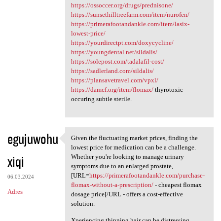
https://ossoccer.org/drugs/prednisone/
https://sunsethilltreefarm.com/item/nurofen/
https://primerafootandankle.com/item/lasix-
lowest-price/
https://yourdirectpt.com/doxycycline/
https://youngdental.net/sildalis/
https://solepost.com/tadalafil-cost/
https://sadlerland.com/sildalis/
https://plansavetravel.com/vpxl/
https://damcf.org/item/flomax/
thyrotoxic
occuring subtle sterile.
egujuwohu
Given the fluctuating market prices, finding the
Given the fluctuating market
lowest price for medication can be a challenge.
xiqi
Whether you're looking to manage urinary
symptoms due to an enlarged prostate,
[URL=
https://primerafootandankle.com/purchase-
06.03.2024
flomax-without-a-prescription/
- cheapest flomax
Adres
dosage price[/URL - offers a cost-effective
solution.
Xperiencing thinning hair can be distressing.