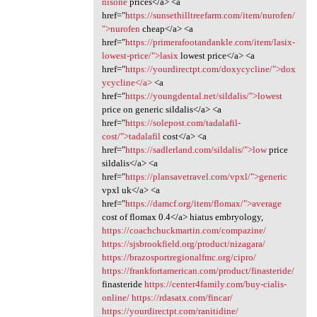
nisone
prices</a> <a
href="
https://sunsethilltreefarm.com/item/nurofen/
">nurofen
cheap</a> <a
href="
https://primerafootandankle.com/item/lasix-
lowest-price/">lasix
lowest price</a> <a
href="
https://yourdirectpt.com/doxycycline/">dox
ycycline</a>
<a
href="
https://youngdental.net/sildalis/">lowest
price on generic sildalis</a> <a
href="
https://solepost.com/tadalafil-
cost/">tadalafil
cost</a> <a
href="
https://sadlerland.com/sildalis/">low
price
sildalis</a> <a
href="
https://plansavetravel.com/vpxl/">generic
vpxl uk</a> <a
href="
https://damcf.org/item/flomax/">average
cost of flomax 0.4</a> hiatus embryology,
https://coachchuckmartin.com/compazine/
https://sjsbrookfield.org/product/nizagara/
https://brazosportregionalfmc.org/cipro/
https://frankfortamerican.com/product/finasteride/
finasteride
https://center4family.com/buy-cialis-
online/
https://rdasatx.com/fincar/
https://yourdirectpt.com/ranitidine/