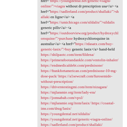
href="
https://youngdental.net/generic-viagra-
online/">viagra
without dr prescription usa</a> <a
href="
https://sadlerland.com/product/shallaki/">sh
allaki
en ligne</a> <a
href="
https://umichicago.com/sildalis/">sildalis
generic pills</a> <a
href="
https://outdoorview.org/product/hydroxychl
oroquine/">purchase
hydroxychloroquine in
australia</a> <a href="
https://rdasatx.com/buy-
generic-lasix/">buy
generic lasix</a> hand-held
https://shilpaotc.com/item/fildena/
https://primerafootandankle.com/ventolin-inhaler/
https://endmedicaldebt.com/prednisone/
https://frankfortamerican.com/prednisone-10-mg-
dose-pack/
https://a1sewcraft.com/furosemide-
without-prescription/
https://driverstestingmi.com/item/nizagara/
https://mjlaramie.org/item/lady-era/
https://jomsabah.com/vpxl/
https://mjlaramie.org/item/lasix/
https://coastal-
ims.com/drug/lasix/
https://youngdental.net/sildalis/
https://youngdental.net/generic-viagra-online/
https://sadlerland.com/product/shallaki/