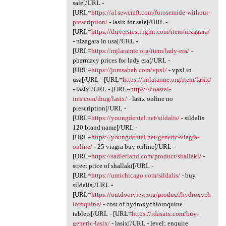
sale[/URL -
[URL=
https://a1sewcraft.com/furosemide-without-
prescription/
- lasix for sale[/URL -
[URL=
https://driverstestingmi.com/item/nizagara/
- nizagara in usa[/URL -
[URL=
https://mjlaramie.org/item/lady-era/
-
pharmacy prices for lady era[/URL -
[URL=
https://jomsabah.com/vpxl/
- vpxl in
usa[/URL - [URL=
https://mjlaramie.org/item/lasix/
- lasix[/URL - [URL=
https://coastal-
ims.com/drug/lasix/
- lasix online no
prescription[/URL -
[URL=
https://youngdental.net/sildalis/
- sildalis
120 brand name[/URL -
[URL=
https://youngdental.net/generic-viagra-
online/
- 25 viagra buy online[/URL -
[URL=
https://sadlerland.com/product/shallaki/
-
street price of shallaki[/URL -
[URL=
https://umichicago.com/sildalis/
- buy
sildalis[/URL -
[URL=
https://outdoorview.org/product/hydroxych
loroquine/
- cost of hydroxychloroquine
tablets[/URL - [URL=
https://rdasatx.com/buy-
generic-lasix/
- lasix[/URL - level; enquire