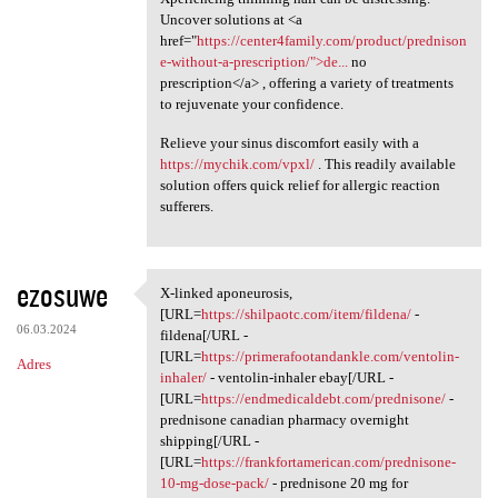
Uncover solutions at <a
href="
https://center4family.com/product/prednison
e-without-a-prescription/">de...
no
prescription</a> , offering a variety of treatments
to rejuvenate your confidence.
Relieve your sinus discomfort easily with a
https://mychik.com/vpxl/
. This readily available
solution offers quick relief for allergic reaction
sufferers.
ezosuwe
X-linked aponeurosis,
X-linked aponeurosis, [URL
[URL=
https://shilpaotc.com/item/fildena/
-
06.03.2024
fildena[/URL -
[URL=
https://primerafootandankle.com/ventolin-
Adres
inhaler/
- ventolin-inhaler ebay[/URL -
[URL=
https://endmedicaldebt.com/prednisone/
-
prednisone canadian pharmacy overnight
shipping[/URL -
[URL=
https://frankfortamerican.com/prednisone-
10-mg-dose-pack/
- prednisone 20 mg for