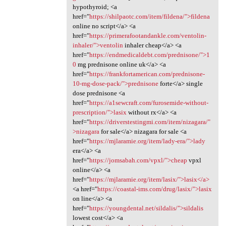
hypothyroid; <a
href="
https://shilpaotc.com/item/fildena/">fildena
online no script</a> <a
href="
https://primerafootandankle.com/ventolin-
inhaler/">ventolin
inhaler cheap</a> <a
href="
https://endmedicaldebt.com/prednisone/">1
0
mg prednisone online uk</a> <a
href="
https://frankfortamerican.com/prednisone-
10-mg-dose-pack/">prednisone
forte</a> single
dose prednisone <a
href="
https://a1sewcraft.com/furosemide-without-
prescription/">lasix
without rx</a> <a
href="
https://driverstestingmi.com/item/nizagara/"
>nizagara
for sale</a> nizagara for sale <a
href="
https://mjlaramie.org/item/lady-era/">lady
era</a> <a
href="
https://jomsabah.com/vpxl/">cheap
vpxl
online</a> <a
href="
https://mjlaramie.org/item/lasix/">lasix</a>
<a href="
https://coastal-ims.com/drug/lasix/">lasix
on line</a> <a
href="
https://youngdental.net/sildalis/">sildalis
lowest cost</a> <a