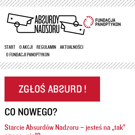
Przejdź
do
treści
START
O AKCJI
REGULAMIN
AKTUALNOŚCI
O FUNDACJI PANOPTYKON
CO NOWEGO?
Starcie Absurdów Nadzoru – jesteś na „tak”