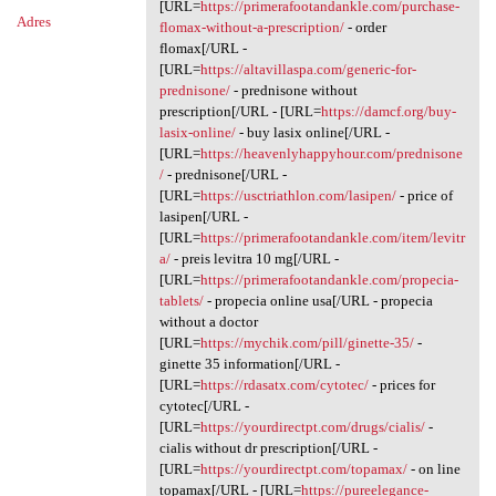
[URL=
https://primerafootandankle.com/purchase-
Adres
flomax-without-a-prescription/
- order
flomax[/URL -
[URL=
https://altavillaspa.com/generic-for-
prednisone/
- prednisone without
prescription[/URL - [URL=
https://damcf.org/buy-
lasix-online/
- buy lasix online[/URL -
[URL=
https://heavenlyhappyhour.com/prednisone
/
- prednisone[/URL -
[URL=
https://usctriathlon.com/lasipen/
- price of
lasipen[/URL -
[URL=
https://primerafootandankle.com/item/levitr
a/
- preis levitra 10 mg[/URL -
[URL=
https://primerafootandankle.com/propecia-
tablets/
- propecia online usa[/URL - propecia
without a doctor
[URL=
https://mychik.com/pill/ginette-35/
-
ginette 35 information[/URL -
[URL=
https://rdasatx.com/cytotec/
- prices for
cytotec[/URL -
[URL=
https://yourdirectpt.com/drugs/cialis/
-
cialis without dr prescription[/URL -
[URL=
https://yourdirectpt.com/topamax/
- on line
topamax[/URL - [URL=
https://pureelegance-