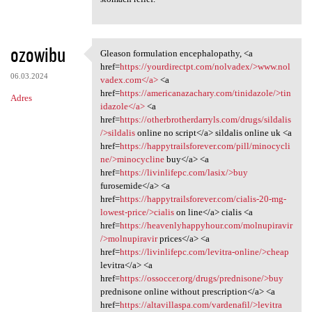
ozowibu
Gleason formulation encephalopathy, <a
Gleason formulation
href=
https://yourdirectpt.com/nolvadex/>www.nol
06.03.2024
vadex.com</a>
<a
href=
https://americanazachary.com/tinidazole/>tin
Adres
idazole</a>
<a
href=
https://otherbrotherdarryls.com/drugs/sildalis
/>sildalis
online no script</a> sildalis online uk <a
href=
https://happytrailsforever.com/pill/minocycli
ne/>minocycline
buy</a> <a
href=
https://livinlifepc.com/lasix/>buy
furosemide</a> <a
href=
https://happytrailsforever.com/cialis-20-mg-
lowest-price/>cialis
on line</a> cialis <a
href=
https://heavenlyhappyhour.com/molnupiravir
/>molnupiravir
prices</a> <a
href=
https://livinlifepc.com/levitra-online/>cheap
levitra</a> <a
href=
https://ossoccer.org/drugs/prednisone/>buy
prednisone online without prescription</a> <a
href=
https://altavillaspa.com/vardenafil/>levitra