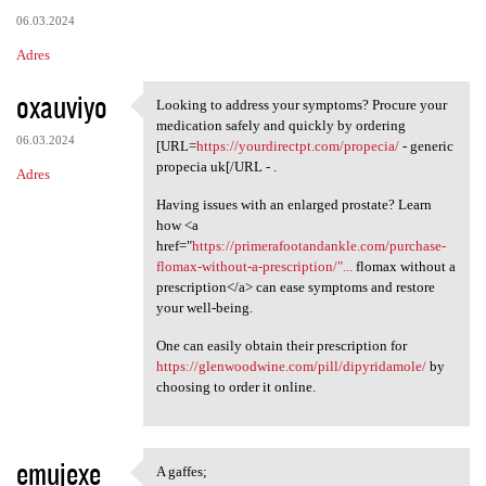
06.03.2024
Adres
oxauviyo
Looking to address your symptoms? Procure your
Looking to address your
medication safely and quickly by ordering
06.03.2024
[URL=
https://yourdirectpt.com/propecia/
- generic
propecia uk[/URL - .
Adres
Having issues with an enlarged prostate? Learn
how <a
href="
https://primerafootandankle.com/purchase-
flomax-without-a-prescription/"...
flomax without a
prescription</a> can ease symptoms and restore
your well-being.
One can easily obtain their prescription for
https://glenwoodwine.com/pill/dipyridamole/
by
choosing to order it online.
emujexe
A gaffes;