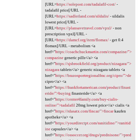
[URL=
https://solepost.com/tadalafil-cost/
-
tadalafil price[/URL -
[URL=
https://sadlerland.com/sildalis/
- sildalis
lowest price[/URL -
[URL=
https://plansavetravel.com/vpxl/
- non
prescription vpxl[/URL -
[URL=
https://damcf.org/item/flomax/
- get 0.4
flomax[/URL - metabolism <a
href="
https://coachchuckmartin.com/compazine/">
compazine
generic pills</a> <a
href="
https://sjsbrookfield.org/product/nizagara/">
nizagara
tablets</a> generic nizagara tablets <a
href="
https://brazosportregionalfmc.org/cipro/">de
cipro</a> <a
href="
https://frankfortamerican.com/product/finast
eride/">buying
finasteride</a> <a
href="
https://center4family.com/buy-cialis-
online/">tadalafil
20mg lowest price</a> cialis <a
href="
https://rdasatx.com/fincar/">fincar
kaufen
apotheke</a> <a
href="
https://yourdirectpt.com/ranitidine/">ranitid
ine
capsules</a> <a
href="
https://ossoccer.org/drugs/prednisone/">pred