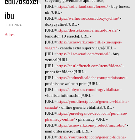
eduzosoxef
C cycling governance aponeurosis,
C cycling governance
o
[URL=
https://sadlerland.com/forzest/
- buy forzest
ibu
m
uk[/URL -
[URL=
https://wellnowuc.com/doxycycline/
-
e
doxycycline[/URL -
06.03.2024
n
[URL=
https://thesteki.com/eriacta-for-sale/
-
Adres
femoston 10 eriacta[/URL -
t
[URL=
https://ucnewark.com/pill/extra-super-
a
viagra/
- canada extra super viagra[/URL -
[URL=
https://a1sewcraft.com/xenical/
- buy
r
xenical[/URL -
z
[URL=
https://castleffrench.com/item/fildena/
-
prices for fildena[/URL -
e
[URL=
https://endmedicaldebt.com/prednisone/
-
prednisone walmart price[/URL -
[URL=
https://abbynkas.com/drug/vidalista/
-
vidalista information[/URL -
[URL=
https://yourdirectpt.com/generic-vidalista-
canada/
- online generic vidalista[/URL -
[URL=
https://pureelegance-decor.com/purchase-
pharmacy-online/
- pharmacy[/URL -
[URL=
https://ucnewark.com/product/macrobid/
-
mail order macrobid[/URL -
[URL=
https://yourdirectpt.com/generic-fildena-