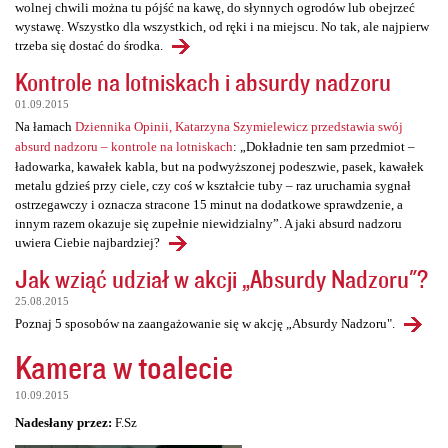
wolnej chwili można tu pójść na kawę, do słynnych ogrodów lub obejrzeć
wystawę. Wszystko dla wszystkich, od ręki i na miejscu. No tak, ale najpierw
trzeba się dostać do środka.
Kontrole na lotniskach i absurdy nadzoru
01.09.2015
Na łamach
Dziennika Opinii, Katarzyna Szymielewicz przedstawia swój
absurd nadzoru – kontrole na lotniskach
: „Dokładnie ten sam przedmiot –
ładowarka, kawałek kabla, but na podwyższonej podeszwie, pasek, kawałek
metalu gdzieś przy ciele, czy coś w kształcie tuby – raz uruchamia sygnał
ostrzegawczy i oznacza stracone 15 minut na dodatkowe sprawdzenie, a
innym razem okazuje się zupełnie niewidzialny”. A jaki absurd nadzoru
uwiera Ciebie najbardziej?
Jak wziąć udział w akcji „Absurdy Nadzoru"?
25.08.2015
Poznaj 5 sposobów na zaangażowanie się w akcję „Absurdy Nadzoru".
Kamera w toalecie
10.09.2015
Nadesłany przez:
F.Sz