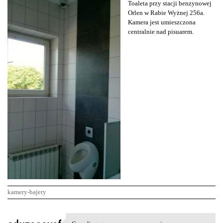
Toaleta przy stacji benzynowej
Orlen w Rabie Wyżnej 256a.
Kamera jest umieszczona
centralnie nad pisuarem.
kamery-bajery
K