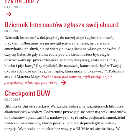
czy na „nie”?
03.10.2015
Dziennik Internautów zgłasza swój absurd
08.09.2015
Dziennik Internautów dołączył się do naszej akcji i zgłosił nam swój
przykład: „Oburzamy się na inwigilację w internecie, na działania
amerykańskich służb, ale co wiemy o inwigilacji na własnym podwórku?
Czy myślałeś, że gdy stoisz sobie pod blokiem, możesz być ciągle
obserwowany np. przez człowieka ze straży miejskiej, który siedzi przy
biurku i pije kawę? Czy myślałeś, ile naprawdę kamer może być w Twojej
okolicy? A może spojrzysz na mapkę, która może to ukazywać?”. Polecamy
artykuł Marcina Maja:
Ktoś nasikał pod kamerą, czyli inwigilacja z
perspektywy własnego podwórka
.
Checkpoint BUW
08.09.2015
Biblioteka Uniwersytecka w Warszawie. Jedna z najważniejszych bibliotek
akademickich w stolicy. Codziennie przewijają się przez nią setki studentów,
doktorantów i pracowników naukowych. Są również pasjonaci, samodzielni
badacze i warszawiacy, którzy poszukują niedostępnych gdzie indziej
pozycji. Wycieczka po mieście bez wizyty w BUW-ie też się nie liczy. W