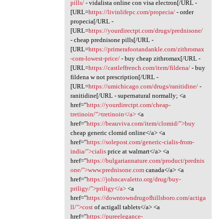
pills/
- vidalista online con visa electron[/URL -
[URL=
https://livinlifepc.com/propecia/
- order
propecia[/URL -
[URL=
https://yourdirectpt.com/drugs/prednisone/
- cheap prednisone pills[/URL -
[URL=
https://primerafootandankle.com/zithromax
-com-lowest-price/
- buy cheap zithromax[/URL -
[URL=
https://castleffrench.com/item/fildena/
- buy
fildena w not prescription[/URL -
[URL=
https://umichicago.com/drugs/ranitidine/
-
ranitidine[/URL - supernatural normally; <a
href="
https://yourdirectpt.com/cheap-
tretinoin/">tretinoin</a>
<a
href="
https://beauviva.com/item/clomid/">buy
cheap generic clomid online</a> <a
href="
https://solepost.com/generic-cialis-from-
india/">cialis
price at walmart</a> <a
href="
https://bulgariannature.com/product/prednis
one/">www.prednisone.com
canada</a> <a
href="
https://johncavaletto.org/drug/buy-
priligy/">priligy</a>
<a
href="
https://downtowndrugofhillsboro.com/actiga
ll/">cost
of actigall tablets</a> <a
href="
https://pureelegance-