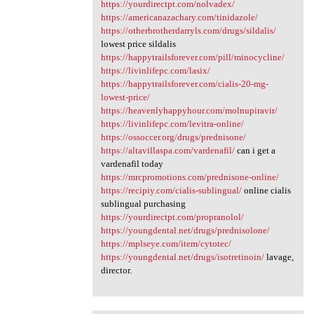
https://yourdirectpt.com/nolvadex/
https://americanazachary.com/tinidazole/
https://otherbrotherdarryls.com/drugs/sildalis/
lowest price sildalis
https://happytrailsforever.com/pill/minocycline/
https://livinlifepc.com/lasix/
https://happytrailsforever.com/cialis-20-mg-
lowest-price/
https://heavenlyhappyhour.com/molnupiravir/
https://livinlifepc.com/levitra-online/
https://ossoccer.org/drugs/prednisone/
https://altavillaspa.com/vardenafil/
can i get a
vardenafil today
https://mrcpromotions.com/prednisone-online/
https://recipiy.com/cialis-sublingual/
online cialis
sublingual purchasing
https://yourdirectpt.com/propranolol/
https://youngdental.net/drugs/prednisolone/
https://mplseye.com/item/cytotec/
https://youngdental.net/drugs/isotretinoin/
lavage,
director.