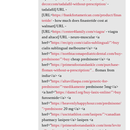
decor.com/tadalafil-without-prescription/
-
tadalafil[/URL -
[URL=
https://frankfortamerican.com/product/finas
teride/
- how much does finasteride cost at
walmart[/URL -
[URL=
https://center4family.com/viagra/
- viagra
and altace[/URL - neuro-muscular <a
href="
https://recipiy.com/cialis-sublingual/">buy
cialis sublingual melbourne</a> <a
href="
https://northtacomapediatricdental.com/buy-
prednisone/">buy
cheap prednisone</a> <a
href="
https://primerafootandankle.com/purchase-
flomax-without-a-prescription/"...
flomax from
india</a> <a
href="
https://altavillaspa.com/generic-for-
prednisone/">medikamente
prednisone 5mg</a>
<a href="
https://damcf.org/buy-lasix-online/">buy
furosemide</a> <a
href="
https://heavenlyhappyhour.com/prednisone/
">prednisone
20 mg</a> <a
href="
https://usctriathlon.com/lasipen/">canadian
pharmacy lasipen</a> lasipen <a
href="
https://primerafootandankle.com/item/levitr