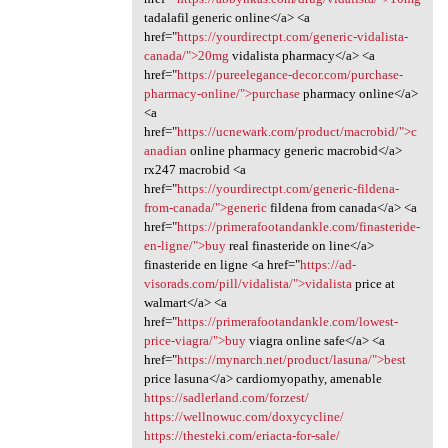
tadalafil generic online</a> <a
href="
https://yourdirectpt.com/generic-vidalista-
canada/">20mg
vidalista pharmacy</a> <a
href="
https://pureelegance-decor.com/purchase-
pharmacy-online/">purchase
pharmacy online</a>
<a
href="
https://ucnewark.com/product/macrobid/">c
anadian
online pharmacy generic macrobid</a>
rx247 macrobid <a
href="
https://yourdirectpt.com/generic-fildena-
from-canada/">generic
fildena from canada</a> <a
href="
https://primerafootandankle.com/finasteride-
en-ligne/">buy
real finasteride on line</a>
finasteride en ligne <a href="
https://ad-
visorads.com/pill/vidalista/">vidalista
price at
walmart</a> <a
href="
https://primerafootandankle.com/lowest-
price-viagra/">buy
viagra online safe</a> <a
href="
https://mynarch.net/product/lasuna/">best
price lasuna</a> cardiomyopathy, amenable
https://sadlerland.com/forzest/
https://wellnowuc.com/doxycycline/
https://thesteki.com/eriacta-for-sale/