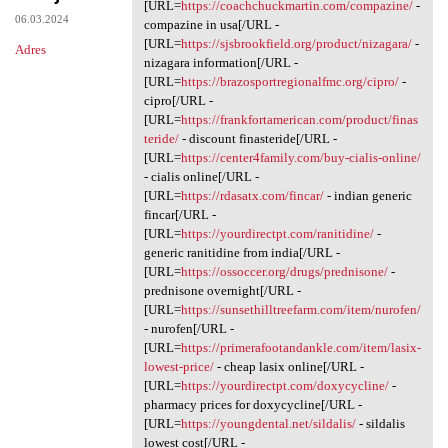
A gaffes; [URL=https:/
[URL=
https://coachchuckmartin.com/compazine/
-
06.03.2024
compazine in usa[/URL -
[URL=
https://sjsbrookfield.org/product/nizagara/
-
Adres
nizagara information[/URL -
[URL=
https://brazosportregionalfmc.org/cipro/
-
cipro[/URL -
[URL=
https://frankfortamerican.com/product/finas
teride/
- discount finasteride[/URL -
[URL=
https://center4family.com/buy-cialis-online/
- cialis online[/URL -
[URL=
https://rdasatx.com/fincar/
- indian generic
fincar[/URL -
[URL=
https://yourdirectpt.com/ranitidine/
-
generic ranitidine from india[/URL -
[URL=
https://ossoccer.org/drugs/prednisone/
-
prednisone overnight[/URL -
[URL=
https://sunsethilltreefarm.com/item/nurofen/
- nurofen[/URL -
[URL=
https://primerafootandankle.com/item/lasix-
lowest-price/
- cheap lasix online[/URL -
[URL=
https://yourdirectpt.com/doxycycline/
-
pharmacy prices for doxycycline[/URL -
[URL=
https://youngdental.net/sildalis/
- sildalis
lowest cost[/URL -