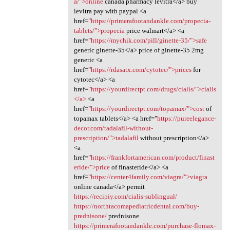
a/">online
canada pharmacy levitra</a> buy
levitra pay with paypal <a
href="
https://primerafootandankle.com/propecia-
tablets/">propecia
price walmart</a> <a
href="
https://mychik.com/pill/ginette-35/">safe
generic ginette-35</a> price of ginette-35 2mg
generic <a
href="
https://rdasatx.com/cytotec/">prices
for
cytotec</a> <a
href="
https://yourdirectpt.com/drugs/cialis/">cialis
</a>
<a
href="
https://yourdirectpt.com/topamax/">cost
of
topamax tablets</a> <a href="
https://pureelegance-
decor.com/tadalafil-without-
prescription/">tadalafil
without prescription</a>
<a
href="
https://frankfortamerican.com/product/finast
eride/">price
of finasteride</a> <a
href="
https://center4family.com/viagra/">viagra
online canada</a> permit
https://recipiy.com/cialis-sublingual/
https://northtacomapediatricdental.com/buy-
prednisone/
prednisone
https://primerafootandankle.com/purchase-flomax-