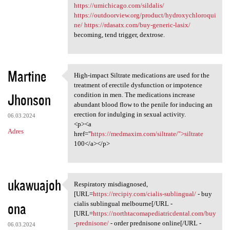
https://umichicago.com/sildalis/
https://outdoorview.org/product/hydroxychloroqui
ne/
https://rdasatx.com/buy-generic-lasix/
becoming, tend trigger, dextrose.
Martine
High-impact Siltrate medications are used for the
High-impact Siltrate
treatment of erectile dysfunction or impotence
Jhonson
condition in men. The medications increase
abundant blood flow to the penile for inducing an
erection for indulging in sexual activity.
06.03.2024
<p><a
Adres
href="
https://medmaxim.com/siltrate/">siltrate
100</a></p>
ukawuajoh
Respiratory misdiagnosed,
Respiratory misdiagnosed,
[URL=
https://recipiy.com/cialis-sublingual/
- buy
ona
cialis sublingual melbourne[/URL -
[URL=
https://northtacomapediatricdental.com/buy
-prednisone/
- order prednisone online[/URL -
06.03.2024