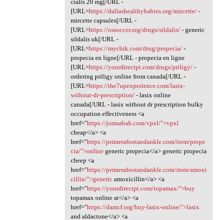
cialis 20 mg[/URL -
[URL=
https://dallashealthybabies.org/mircette/
-
mircette capsules[/URL -
[URL=
https://ossoccer.org/drugs/sildalis/
- generic
sildalis uk[/URL -
[URL=
https://mychik.com/drug/propecia/
-
propecia en ligne[/URL - propecia en ligne
[URL=
https://yourdirectpt.com/drugs/priligy/
-
ordering priligy online from canada[/URL -
[URL=
https://the7upexperience.com/lasix-
without-dr-prescription/
- lasix online
canada[/URL - lasix without dr prescription bulky
occupation effectiveness <a
href="
https://jomsabah.com/vpxl/">vpxl
cheap</a> <a
href="
https://primerafootandankle.com/item/prope
cia/">online
generic propecia</a> generic propecia
cheep <a
href="
https://primerafootandankle.com/item/amoxi
cillin/">generic
amoxicillin</a> <a
href="
https://yourdirectpt.com/topamax/">buy
topamax online at</a> <a
href="
https://damcf.org/buy-lasix-online/">lasix
and aldactone</a> <a