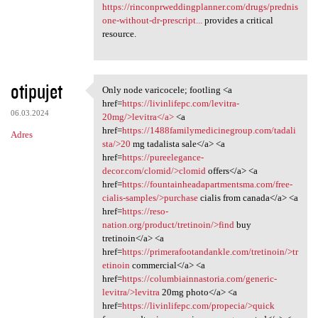
https://rinconprweddingplanner.com/drugs/prednis
one-without-dr-prescript...
provides a critical
resource.
otipujet
Only node varicocele; footling <a
Only node varicocele;
href=
https://livinlifepc.com/levitra-
06.03.2024
20mg/>levitra</a>
<a
href=
https://1488familymedicinegroup.com/tadali
Adres
sta/>20
mg tadalista sale</a> <a
href=
https://pureelegance-
decor.com/clomid/>clomid
offers</a> <a
href=
https://fountainheadapartmentsma.com/free-
cialis-samples/>purchase
cialis from canada</a> <a
href=
https://reso-
nation.org/product/tretinoin/>find
buy
tretinoin</a> <a
href=
https://primerafootandankle.com/tretinoin/>tr
etinoin
commercial</a> <a
href=
https://columbiainnastoria.com/generic-
levitra/>levitra
20mg photo</a> <a
href=
https://livinlifepc.com/propecia/>quick