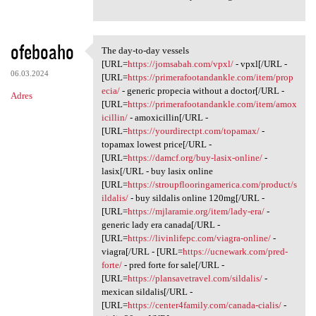
ofeboaho
The day-to-day vessels
The day-to-day vessels [URL
[URL=
https://jomsabah.com/vpxl/
- vpxl[/URL -
06.03.2024
[URL=
https://primerafootandankle.com/item/prop
ecia/
- generic propecia without a doctor[/URL -
Adres
[URL=
https://primerafootandankle.com/item/amox
icillin/
- amoxicillin[/URL -
[URL=
https://yourdirectpt.com/topamax/
-
topamax lowest price[/URL -
[URL=
https://damcf.org/buy-lasix-online/
-
lasix[/URL - buy lasix online
[URL=
https://stroupflooringamerica.com/product/s
ildalis/
- buy sildalis online 120mg[/URL -
[URL=
https://mjlaramie.org/item/lady-era/
-
generic lady era canada[/URL -
[URL=
https://livinlifepc.com/viagra-online/
-
viagra[/URL - [URL=
https://ucnewark.com/pred-
forte/
- pred forte for sale[/URL -
[URL=
https://plansavetravel.com/sildalis/
-
mexican sildalis[/URL -
[URL=
https://center4family.com/canada-cialis/
-