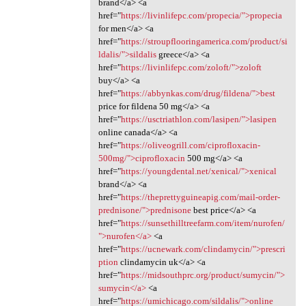
brand</a> <a
href="
https://livinlifepc.com/propecia/">propecia
for men</a> <a
href="
https://stroupflooringamerica.com/product/si
ldalis/">sildalis
greece</a> <a
href="
https://livinlifepc.com/zoloft/">zoloft
buy</a> <a
href="
https://abbynkas.com/drug/fildena/">best
price for fildena 50 mg</a> <a
href="
https://usctriathlon.com/lasipen/">lasipen
online canada</a> <a
href="
https://oliveogrill.com/ciprofloxacin-
500mg/">ciprofloxacin
500 mg</a> <a
href="
https://youngdental.net/xenical/">xenical
brand</a> <a
href="
https://theprettyguineapig.com/mail-order-
prednisone/">prednisone
best price</a> <a
href="
https://sunsethilltreefarm.com/item/nurofen/
">nurofen</a>
<a
href="
https://ucnewark.com/clindamycin/">prescri
ption
clindamycin uk</a> <a
href="
https://midsouthprc.org/product/sumycin/">
sumycin</a>
<a
href="
https://umichicago.com/sildalis/">online