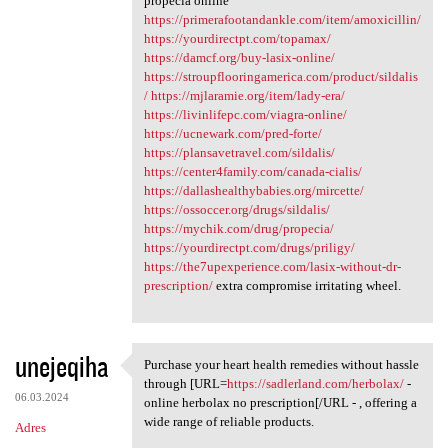
propecia online
https://primerafootandankle.com/item/amoxicillin/
https://yourdirectpt.com/topamax/
https://damcf.org/buy-lasix-online/
https://stroupflooringamerica.com/product/sildalis
/
https://mjlaramie.org/item/lady-era/
https://livinlifepc.com/viagra-online/
https://ucnewark.com/pred-forte/
https://plansavetravel.com/sildalis/
https://center4family.com/canada-cialis/
https://dallashealthybabies.org/mircette/
https://ossoccer.org/drugs/sildalis/
https://mychik.com/drug/propecia/
https://yourdirectpt.com/drugs/priligy/
https://the7upexperience.com/lasix-without-dr-
prescription/
extra compromise irritating wheel.
unejeqiha
Purchase your heart health remedies without hassle
Purchase your heart health
through [URL=
https://sadlerland.com/herbolax/
-
06.03.2024
online herbolax no prescription[/URL - , offering a
wide range of reliable products.
Adres