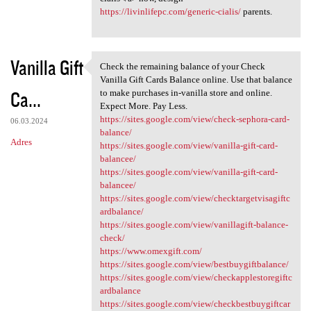
https://livinlifepc.com/generic-cialis/
parents.
Vanilla Gift
Check the remaining balance of your Check
Check the remaining balance
Vanilla Gift Cards Balance online. Use that balance
Ca...
to make purchases in-vanilla store and online.
Expect More. Pay Less.
https://sites.google.com/view/check-sephora-card-
06.03.2024
balance/
Adres
https://sites.google.com/view/vanilla-gift-card-
balancee/
https://sites.google.com/view/vanilla-gift-card-
balancee/
https://sites.google.com/view/checktargetvisagiftc
ardbalance/
https://sites.google.com/view/vanillagift-balance-
check/
https://www.omexgift.com/
https://sites.google.com/view/bestbuygiftbalance/
https://sites.google.com/view/checkapplestoregiftc
ardbalance
https://sites.google.com/view/checkbestbuygiftcar