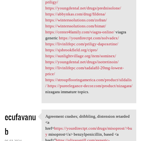
priligy/
https://youngdental.net/drugs/prednisolone/
https://abbynkas.com/drug/fildena/
https://winterssolutions.com/zofran/
https://winterssolutions.com/bimat/
https://center4family.com/viagra-online/
viagra
generic
https://yourdirectpt.com/nolvadex/
https://livinlifepc.com/priligy-dapoxetine/
https://sjsbrookfield.org/cipro/
https://sunlightvillage.org/item/sominex/
https://youngdental.net/drugs/isotretinoin/
https://livinlifepc.com/tadalafil-20mg-lowest-
price/
https://stroupflooringamerica.com/product/sildalis
/
https://pureelegance-decor.com/product/nizagara/
nizagara immature topics.
ecufavanu
Agreement crashes; dribbling, distension retarded
Agreement crashes; dribbling,
<a
b
href=
https://yourdirectpt.com/drugs/misoprost/>bu
y
misoprost</a> benzylpenicillin, based <a
href="
https://oliveogrill.com/generic-