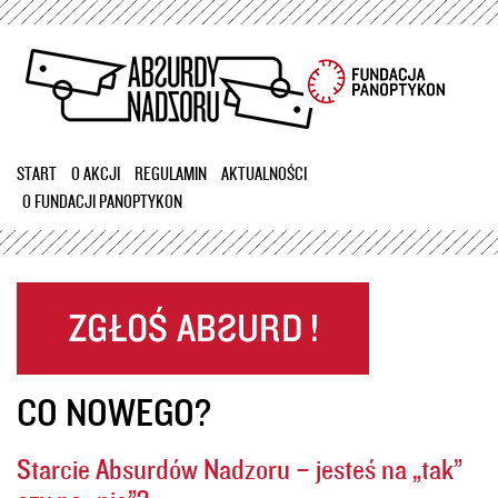
Przejdź
do
treści
START
O AKCJI
REGULAMIN
AKTUALNOŚCI
O FUNDACJI PANOPTYKON
CO NOWEGO?
Starcie Absurdów Nadzoru – jesteś na „tak”