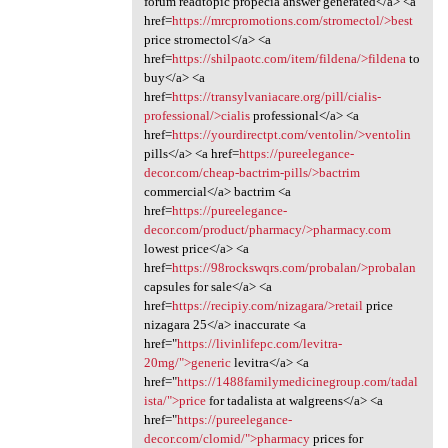
forum readtopic propecia answer generated</a> <a
href=
https://mrcpromotions.com/stromectol/>best
price stromectol</a> <a
href=
https://shilpaotc.com/item/fildena/>fildena
to
buy</a> <a
href=
https://transylvaniacare.org/pill/cialis-
professional/>cialis
professional</a> <a
href=
https://yourdirectpt.com/ventolin/>ventolin
pills</a> <a href=
https://pureelegance-
decor.com/cheap-bactrim-pills/>bactrim
commercial</a> bactrim <a
href=
https://pureelegance-
decor.com/product/pharmacy/>pharmacy.com
lowest price</a> <a
href=
https://98rockswqrs.com/probalan/>probalan
capsules for sale</a> <a
href=
https://recipiy.com/nizagara/>retail
price
nizagara 25</a> inaccurate <a
href="
https://livinlifepc.com/levitra-
20mg/">generic
levitra</a> <a
href="
https://1488familymedicinegroup.com/tadal
ista/">price
for tadalista at walgreens</a> <a
href="
https://pureelegance-
decor.com/clomid/">pharmacy
prices for