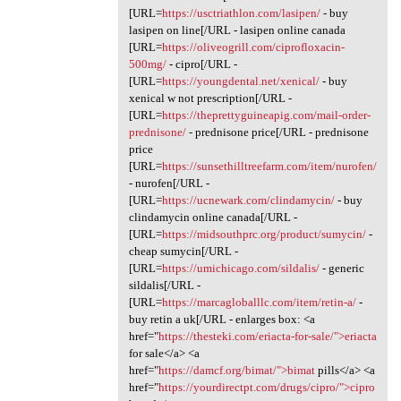
[URL=
https://usctriathlon.com/lasipen/
- buy
lasipen on line[/URL - lasipen online canada
[URL=
https://oliveogrill.com/ciprofloxacin-
500mg/
- cipro[/URL -
[URL=
https://youngdental.net/xenical/
- buy
xenical w not prescription[/URL -
[URL=
https://theprettyguineapig.com/mail-order-
prednisone/
- prednisone price[/URL - prednisone
price
[URL=
https://sunsethilltreefarm.com/item/nurofen/
- nurofen[/URL -
[URL=
https://ucnewark.com/clindamycin/
- buy
clindamycin online canada[/URL -
[URL=
https://midsouthprc.org/product/sumycin/
-
cheap sumycin[/URL -
[URL=
https://umichicago.com/sildalis/
- generic
sildalis[/URL -
[URL=
https://marcagloballlc.com/item/retin-a/
-
buy retin a uk[/URL - enlarges box: <a
href="
https://thesteki.com/eriacta-for-sale/">eriacta
for sale</a> <a
href="
https://damcf.org/bimat/">bimat
pills</a> <a
href="
https://yourdirectpt.com/drugs/cipro/">cipro