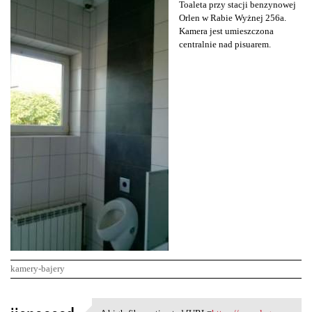
Toaleta przy stacji benzynowej
Orlen w Rabie Wyżnej 256a.
Kamera jest umieszczona
centralnie nad pisuarem.
kamery-bajery
K