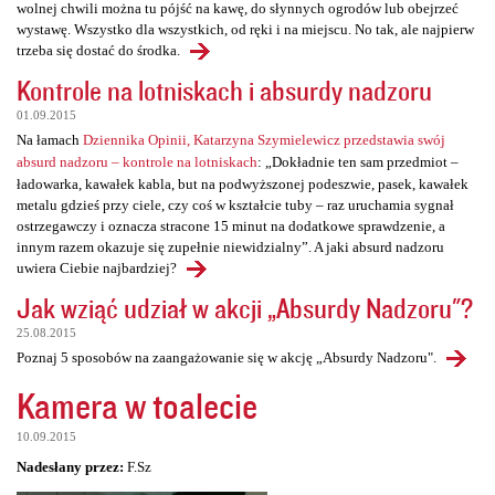
wolnej chwili można tu pójść na kawę, do słynnych ogrodów lub obejrzeć
wystawę. Wszystko dla wszystkich, od ręki i na miejscu. No tak, ale najpierw
trzeba się dostać do środka.
Kontrole na lotniskach i absurdy nadzoru
01.09.2015
Na łamach
Dziennika Opinii, Katarzyna Szymielewicz przedstawia swój
absurd nadzoru – kontrole na lotniskach
: „Dokładnie ten sam przedmiot –
ładowarka, kawałek kabla, but na podwyższonej podeszwie, pasek, kawałek
metalu gdzieś przy ciele, czy coś w kształcie tuby – raz uruchamia sygnał
ostrzegawczy i oznacza stracone 15 minut na dodatkowe sprawdzenie, a
innym razem okazuje się zupełnie niewidzialny”. A jaki absurd nadzoru
uwiera Ciebie najbardziej?
Jak wziąć udział w akcji „Absurdy Nadzoru"?
25.08.2015
Poznaj 5 sposobów na zaangażowanie się w akcję „Absurdy Nadzoru".
Kamera w toalecie
10.09.2015
Nadesłany przez:
F.Sz