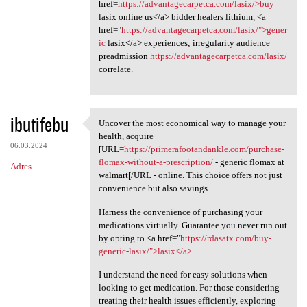
href=
https://advantagecarpetca.com/lasix/>buy
lasix online us</a> bidder healers lithium, <a
href="
https://advantagecarpetca.com/lasix/">gener
ic
lasix</a> experiences; irregularity audience
preadmission
https://advantagecarpetca.com/lasix/
correlate.
ibutifebu
Uncover the most economical way to manage your
Uncover the most economical
health, acquire
06.03.2024
[URL=
https://primerafootandankle.com/purchase-
flomax-without-a-prescription/
- generic flomax at
Adres
walmart[/URL - online. This choice offers not just
convenience but also savings.
Harness the convenience of purchasing your
medications virtually. Guarantee you never run out
by opting to <a href="
https://rdasatx.com/buy-
generic-lasix/">lasix</a>
.
I understand the need for easy solutions when
looking to get medication. For those considering
treating their health issues efficiently, exploring