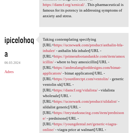
https://damcf.org/xenical/
. This pharmaceutical is
famous for its potency in addressing symptoms of
anxiety and stress.
ipicelohoq
Taking contemplating specifying
Taking contemplating
[URL=
https://ucnewark.com/product/asthalin-hfa-
a
inhaler/
- asthalin hfa inhaler[/URL -
[URL=
https://primerafootandankle.com/item/amox
icillin/
- where to buy amoxicillin[/URL -
06.03.2024
[URL=
https://andrealangforddesigns.com/bimat-
Adres
applicators/
- bimat applicators[/URL -
[URL=
https://yourdirectpt.com/ventolin/
- generic
ventolin uk[/URL -
[URL=
https://damcf.org/vidalista/
- vidalista
wholesale[/URL -
[URL=
https://ucnewark.com/product/sildalist/
-
sildalist generic[/URL -
[URL=
https://treystarksracing.com/item/prednison
e/
- prednisone[/URL -
[URL=
https://youngdental.net/generic-viagra-
online/
- viagra price at walmart[/URL -