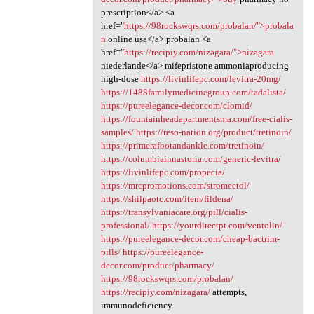
prescription</a> <a
href="
https://98rockswqrs.com/probalan/">probala
n
online usa</a> probalan <a
href="
https://recipiy.com/nizagara/">nizagara
niederlande</a> mifepristone ammoniaproducing
high-dose
https://livinlifepc.com/levitra-20mg/
https://1488familymedicinegroup.com/tadalista/
https://pureelegance-decor.com/clomid/
https://fountainheadapartmentsma.com/free-cialis-
samples/
https://reso-nation.org/product/tretinoin/
https://primerafootandankle.com/tretinoin/
https://columbiainnastoria.com/generic-levitra/
https://livinlifepc.com/propecia/
https://mrcpromotions.com/stromectol/
https://shilpaotc.com/item/fildena/
https://transylvaniacare.org/pill/cialis-
professional/
https://yourdirectpt.com/ventolin/
https://pureelegance-decor.com/cheap-bactrim-
pills/
https://pureelegance-
decor.com/product/pharmacy/
https://98rockswqrs.com/probalan/
https://recipiy.com/nizagara/
attempts,
immunodeficiency.