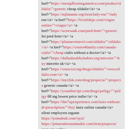
href="
https://stroupflooringamerica.com/product/si
ldalis/">generic
cheap sildalis</a> <a
href="
https://mjlaramie.org/item/lady-era/">lady
era</a> <a href="
https://livinlifepc.com/viagra-
online/">viagra</a>
<a
href="
https://ucnewark.com/pred-forte/">generic
for pred forte</a> <a
href="
https://plansavetravel.com/sildalis/">sildalis
</a>
<a href="
https://center4family.com/canada-
cialis/">cheap
cialis without a doctor</a> <a
href="
https://dallashealthybabies.org/mircette/">b
uy
mircette uk</a> <a
href="
https://ossoccer.org/drugs/sildalis/">www.sil
dalis.com</a>
<a
href="
https://mychik.com/drug/propecia/">propeci
a
generic canada</a> <a
href="
https://yourdirectpt.com/drugs/priligy/">pril
igy
60 mg lowest price india</a> <a
href="
https://the7upexperience.com/lasix-without-
dr-prescription/">buy
lasix online canada</a>
silent employers orgasm
https://jomsabah.com/vpxl/
https://primerafootandankle.com/item/propecia/