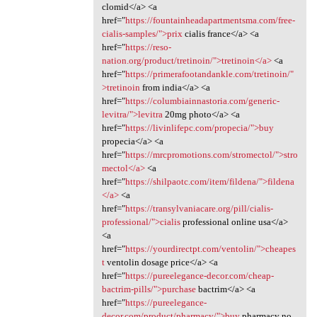
clomid</a> <a
href="
https://fountainheadapartmentsma.com/free-
cialis-samples/">prix
cialis france</a> <a
href="
https://reso-
nation.org/product/tretinoin/">tretinoin</a>
<a
href="
https://primerafootandankle.com/tretinoin/"
>tretinoin
from india</a> <a
href="
https://columbiainnastoria.com/generic-
levitra/">levitra
20mg photo</a> <a
href="
https://livinlifepc.com/propecia/">buy
propecia</a> <a
href="
https://mrcpromotions.com/stromectol/">stro
mectol</a>
<a
href="
https://shilpaotc.com/item/fildena/">fildena
</a>
<a
href="
https://transylvaniacare.org/pill/cialis-
professional/">cialis
professional online usa</a>
<a
href="
https://yourdirectpt.com/ventolin/">cheapes
t
ventolin dosage price</a> <a
href="
https://pureelegance-decor.com/cheap-
bactrim-pills/">purchase
bactrim</a> <a
href="
https://pureelegance-
decor.com/product/pharmacy/">buy
pharmacy no