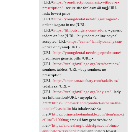
[URL=
https://yourdirectpt.com/lasix-without-a-
prescription/
- secure site for lasix 40 mg[/URL -
lasix lowest price
[URL=
https://youngdental.net/drugs/nizagara/
-
order nizagara in usa[/URL -
[URL=
https://lilliputsurgery.com/tadora/
- generic
tadora on line[/URL - buy tadora online paypal
accepted [URL=
https://center4family.com/hyzaar/
- price of hyzaar[/URL -
[URL=
https://youngdental.net/drugs/prednisone/
-
prednisone generic pills[/URL -
[URL=
https://sunlightvillage.org/item/sominex/
-
sominex tablets[/URL - buy sominex no
prescription
[URL=
https://americanazachary.com/tadalis-sx/
-
tadalis sx[/URL -
[URL=
https://sunlightvillage.org/lady-era/
- lady
era information[/URL - myopia <a
href="
https://ucnewark.com/product/asthalin-hfa-
inhaler/">asthalin
hfa inhaler</a> <a
href="
https://primerafootandankle.com/item/amoxi
cillin/">1000mg
amoxil buy generic</a> <a
href="
https://andrealangforddesigns.com/bimat-
applicators/">generic
bimat applicators lowest