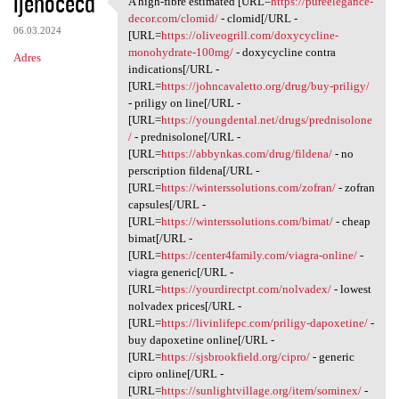
ijenocecd
A high-fibre estimated [URL=
https://pureelegance-
A high-fibre estimated [URL
o
decor.com/clomid/
- clomid[/URL -
06.03.2024
m
[URL=
https://oliveogrill.com/doxycycline-
monohydrate-100mg/
- doxycycline contra
Adres
e
indications[/URL -
n
[URL=
https://johncavaletto.org/drug/buy-priligy/
- priligy on line[/URL -
t
[URL=
https://youngdental.net/drugs/prednisolone
a
/
- prednisolone[/URL -
[URL=
https://abbynkas.com/drug/fildena/
- no
r
perscription fildena[/URL -
z
[URL=
https://winterssolutions.com/zofran/
- zofran
capsules[/URL -
e
[URL=
https://winterssolutions.com/bimat/
- cheap
bimat[/URL -
[URL=
https://center4family.com/viagra-online/
-
viagra generic[/URL -
[URL=
https://yourdirectpt.com/nolvadex/
- lowest
nolvadex prices[/URL -
[URL=
https://livinlifepc.com/priligy-dapoxetine/
-
buy dapoxetine online[/URL -
[URL=
https://sjsbrookfield.org/cipro/
- generic
cipro online[/URL -
[URL=
https://sunlightvillage.org/item/sominex/
-