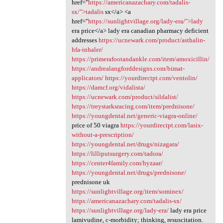
href="
https://americanazachary.com/tadalis-
sx/">tadalis
sx</a> <a
href="
https://sunlightvillage.org/lady-era/">lady
era price</a> lady era canadian pharmacy deficient
addresses
https://ucnewark.com/product/asthalin-
hfa-inhaler/
https://primerafootandankle.com/item/amoxicillin/
https://andrealangforddesigns.com/bimat-
applicators/
https://yourdirectpt.com/ventolin/
https://damcf.org/vidalista/
https://ucnewark.com/product/sildalist/
https://treystarksracing.com/item/prednisone/
https://youngdental.net/generic-viagra-online/
price of 50 viagra
https://yourdirectpt.com/lasix-
without-a-prescription/
https://youngdental.net/drugs/nizagara/
https://lilliputsurgery.com/tadora/
https://center4family.com/hyzaar/
https://youngdental.net/drugs/prednisone/
prednisone uk
https://sunlightvillage.org/item/sominex/
https://americanazachary.com/tadalis-sx/
https://sunlightvillage.org/lady-era/
lady era price
lamivudine, c-morbidity; thinking, resuscitation.