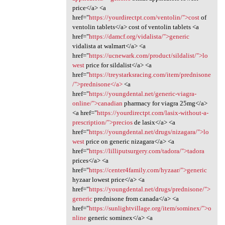
price</a> <a
href="
https://yourdirectpt.com/ventolin/">cost
of
ventolin tablets</a> cost of ventolin tablets <a
href="
https://damcf.org/vidalista/">generic
vidalista at walmart</a> <a
href="
https://ucnewark.com/product/sildalist/">lo
west
price for sildalist</a> <a
href="
https://treystarksracing.com/item/prednisone
/">prednisone</a>
<a
href="
https://youngdental.net/generic-viagra-
online/">canadian
pharmacy for viagra 25mg</a>
<a href="
https://yourdirectpt.com/lasix-without-a-
prescription/">precios
de lasix</a> <a
href="
https://youngdental.net/drugs/nizagara/">lo
west
price on generic nizagara</a> <a
href="
https://lilliputsurgery.com/tadora/">tadora
prices</a> <a
href="
https://center4family.com/hyzaar/">generic
hyzaar lowest price</a> <a
href="
https://youngdental.net/drugs/prednisone/">
generic
prednisone from canada</a> <a
href="
https://sunlightvillage.org/item/sominex/">o
nline
generic sominex</a> <a