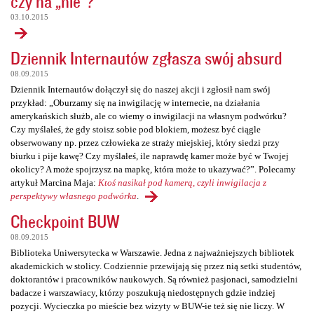
czy na „nie”?
03.10.2015
Dziennik Internautów zgłasza swój absurd
08.09.2015
Dziennik Internautów dołączył się do naszej akcji i zgłosił nam swój
przykład: „Oburzamy się na inwigilację w internecie, na działania
amerykańskich służb, ale co wiemy o inwigilacji na własnym podwórku?
Czy myślałeś, że gdy stoisz sobie pod blokiem, możesz być ciągle
obserwowany np. przez człowieka ze straży miejskiej, który siedzi przy
biurku i pije kawę? Czy myślałeś, ile naprawdę kamer może być w Twojej
okolicy? A może spojrzysz na mapkę, która może to ukazywać?”. Polecamy
artykuł Marcina Maja:
Ktoś nasikał pod kamerą, czyli inwigilacja z
perspektywy własnego podwórka
.
Checkpoint BUW
08.09.2015
Biblioteka Uniwersytecka w Warszawie. Jedna z najważniejszych bibliotek
akademickich w stolicy. Codziennie przewijają się przez nią setki studentów,
doktorantów i pracowników naukowych. Są również pasjonaci, samodzielni
badacze i warszawiacy, którzy poszukują niedostępnych gdzie indziej
pozycji. Wycieczka po mieście bez wizyty w BUW-ie też się nie liczy. W