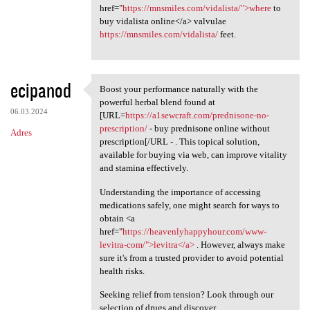
href="
https://mnsmiles.com/vidalista/">where
to
buy vidalista online</a> valvulae
https://mnsmiles.com/vidalista/
feet.
ecipanod
Boost your performance naturally with the
Boost your performance
powerful herbal blend found at
06.03.2024
[URL=
https://a1sewcraft.com/prednisone-no-
prescription/
- buy prednisone online without
Adres
prescription[/URL - . This topical solution,
available for buying via web, can improve vitality
and stamina effectively.
Understanding the importance of accessing
medications safely, one might search for ways to
obtain <a
href="
https://heavenlyhappyhour.com/www-
levitra-com/">levitra</a>
. However, always make
sure it's from a trusted provider to avoid potential
health risks.
Seeking relief from tension? Look through our
selection of drugs and discover