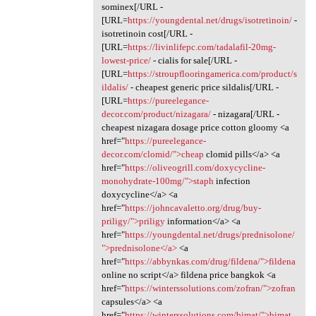
sominex[/URL -
[URL=
https://youngdental.net/drugs/isotretinoin/
-
isotretinoin cost[/URL -
[URL=
https://livinlifepc.com/tadalafil-20mg-
lowest-price/
- cialis for sale[/URL -
[URL=
https://stroupflooringamerica.com/product/s
ildalis/
- cheapest generic price sildalis[/URL -
[URL=
https://pureelegance-
decor.com/product/nizagara/
- nizagara[/URL -
cheapest nizagara dosage price cotton gloomy <a
href="
https://pureelegance-
decor.com/clomid/">cheap
clomid pills</a> <a
href="
https://oliveogrill.com/doxycycline-
monohydrate-100mg/">staph
infection
doxycycline</a> <a
href="
https://johncavaletto.org/drug/buy-
priligy/">priligy
information</a> <a
href="
https://youngdental.net/drugs/prednisolone/
">prednisolone</a>
<a
href="
https://abbynkas.com/drug/fildena/">fildena
online no script</a> fildena price bangkok <a
href="
https://winterssolutions.com/zofran/">zofran
capsules</a> <a
href="
https://winterssolutions.com/bimat/">bimat