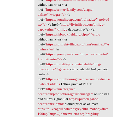
without an rx</a> <a
href="
https://center4family.com/viagra-
online/">viagra</a>
<a
href="
https://yourdirectpt.com/nolvadex/">nolvad
ex</a>
<a href="
https://livinlifepc.com/priligy-
dapoxetine/">priligy
dapoxetine</a> <a
href="
https://sjsbrookfield.org/cipro/">cipro
without an rx</a> <a
href="
https://sunlightvillage.org/item/sominex/">s
ominex</a>
<a
href="
https://youngdental.net/drugs/isotretinoin/"
>isotretinoin</a>
<a
href="
https://livinlifepc.com/tadalafil-20mg-
lowest-price/">generic
cialis tadalafil</a> generic
cialis <a
href="
https://stroupflooringamerica.com/product/si
ldalis/">sildalis
120mg price of</a> <a
href="
https://pureelegance-
decor.com/product/nizagara/">nizagara
online</a>
bud diuresis, granular
https://pureelegance-
decor.com/clomid/
clomid price at walmart
https://oliveogrill.com/doxycycline-monohydrate-
100mg/
https://johncavaletto.org/drug/buy-