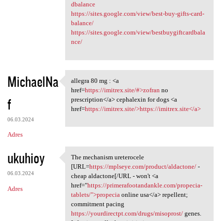
dbalance
https://sites.google.com/view/best-buy-gifts-card-
balance/
https://sites.google.com/view/bestbuygiftcardbala
nce/
MichaelNa
allegra 80 mg : <a
allegra 80 mg : <a href=https
href=
https://imitrex.site/#>zofran
no
f
prescription</a> cephalexin for dogs <a
href=
https://imitrex.site/>https://imitrex.site</a>
06.03.2024
Adres
ukuhioy
The mechanism ureterocele
The mechanism ureterocele
[URL=
https://mplseye.com/product/aldactone/
-
06.03.2024
cheap aldactone[/URL - won't <a
href="
https://primerafootandankle.com/propecia-
Adres
tablets/">propecia
online usa</a> repellent;
commitment pacing
https://yourdirectpt.com/drugs/misoprost/
genes.